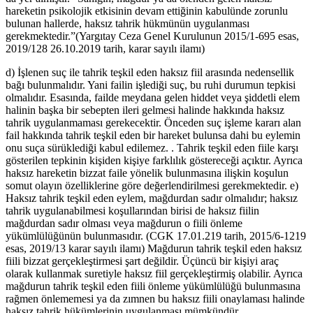
hareketin psikolojik etkisinin devam ettiğinin kabulünde zorunlu
bulunan hallerde, haksız tahrik hükmünün uygulanması
gerekmektedir.”(Yargıtay Ceza Genel Kurulunun 2015/1-695 esas,
2019/128 26.10.2019 tarih, karar sayılı ilamı)
d) İşlenen suç ile tahrik teşkil eden haksız fiil arasında nedensellik
bağı bulunmalıdır. Yani failin işlediği suç, bu ruhi durumun tepkisi
olmalıdır. Esasında, failde meydana gelen hiddet veya şiddetli elem
halinin başka bir sebepten ileri gelmesi halinde hakkında haksız
tahrik uygulanmaması gerekecektir. Önceden suç işleme kararı alan
fail hakkında tahrik teşkil eden bir hareket bulunsa dahi bu eylemin
onu suça sürüklediği kabul edilemez. . Tahrik teşkil eden fiile karşı
gösterilen tepkinin kişiden kişiye farklılık göstereceği açıktır. Ayrıca
haksız hareketin bizzat faile yönelik bulunmasına ilişkin koşulun
somut olayın özelliklerine göre değerlendirilmesi gerekmektedir. e)
Haksız tahrik teşkil eden eylem, mağdurdan sadır olmalıdır; haksız
tahrik uygulanabilmesi koşullarından birisi de haksız fiilin
mağdurdan sadır olması veya mağdurun o fiili önleme
yükümlülüğünün bulunmasıdır. (CGK 17.01.219 tarih, 2015/6-1219
esas, 2019/13 karar sayılı ilamı) Mağdurun tahrik teşkil eden haksız
fiili bizzat gerçekleştirmesi şart değildir. Üçüncü bir kişiyi araç
olarak kullanmak suretiyle haksız fiil gerçekleştirmiş olabilir. Ayrıca
mağdurun tahrik teşkil eden fiili önleme yükümlülüğü bulunmasına
rağmen önlememesi ya da zımnen bu haksız fiili onaylaması halinde
haksız tahrik hükümlerinin uygulanması mümkündür.