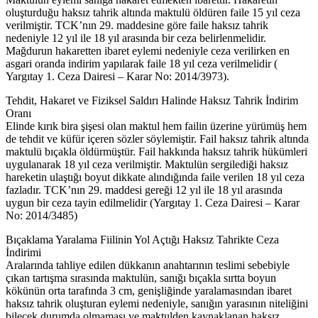
oluşturduğu haksız tahrik altında maktulü öldüren faile 15 yıl ceza
verilmiştir. TCK’nın 29. maddesine göre faile haksız tahrik
nedeniyle 12 yıl ile 18 yıl arasında bir ceza belirlenmelidir.
Mağdurun hakaretten ibaret eylemi nedeniyle ceza verilirken en
asgari oranda indirim yapılarak faile 18 yıl ceza verilmelidir (
Yargıtay 1. Ceza Dairesi – Karar No: 2014/3973).
Tehdit, Hakaret ve Fiziksel Saldırı Halinde Haksız Tahrik İndirim
Oranı
Elinde kırık bira şişesi olan maktul hem failin üzerine yürümüş hem
de tehdit ve küfür içeren sözler söylemiştir. Fail haksız tahrik altında
maktulü bıçakla öldürmüştür. Fail hakkında haksız tahrik hükümleri
uygulanarak 18 yıl ceza verilmiştir. Maktulün sergilediği haksız
hareketin ulaştığı boyut dikkate alındığında faile verilen 18 yıl ceza
fazladır. TCK’nın 29. maddesi gereği 12 yıl ile 18 yıl arasında
uygun bir ceza tayin edilmelidir (Yargıtay 1. Ceza Dairesi – Karar
No: 2014/3485)
Bıçaklama Yaralama Fiilinin Yol Açtığı Haksız Tahrikte Ceza
İndirimi
Aralarında tahliye edilen dükkanın anahtarının teslimi sebebiyle
çıkan tartışma sırasında maktulün, sanığı bıçakla sırtta boyun
kökünün orta tarafında 3 cm, genişliğinde yaralamasından ibaret
haksız tahrik oluşturan eylemi nedeniyle, sanığın yarasının niteliğini
bilecek durumda olmaması ve maktulden kaynaklanan haksız