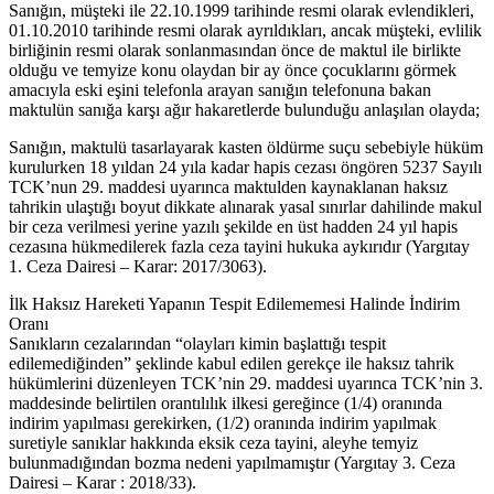
Sanığın, müşteki ile 22.10.1999 tarihinde resmi olarak evlendikleri,
01.10.2010 tarihinde resmi olarak ayrıldıkları, ancak müşteki, evlilik
birliğinin resmi olarak sonlanmasından önce de maktul ile birlikte
olduğu ve temyize konu olaydan bir ay önce çocuklarını görmek
amacıyla eski eşini telefonla arayan sanığın telefonuna bakan
maktulün sanığa karşı ağır hakaretlerde bulunduğu anlaşılan olayda;
Sanığın, maktulü tasarlayarak kasten öldürme suçu sebebiyle hüküm
kurulurken 18 yıldan 24 yıla kadar hapis cezası öngören 5237 Sayılı
TCK’nun 29. maddesi uyarınca maktulden kaynaklanan haksız
tahrikin ulaştığı boyut dikkate alınarak yasal sınırlar dahilinde makul
bir ceza verilmesi yerine yazılı şekilde en üst hadden 24 yıl hapis
cezasına hükmedilerek fazla ceza tayini hukuka aykırıdır (Yargıtay
1. Ceza Dairesi – Karar: 2017/3063).
İlk Haksız Hareketi Yapanın Tespit Edilememesi Halinde İndirim
Oranı
Sanıkların cezalarından “olayları kimin başlattığı tespit
edilemediğinden” şeklinde kabul edilen gerekçe ile haksız tahrik
hükümlerini düzenleyen TCK’nin 29. maddesi uyarınca TCK’nin 3.
maddesinde belirtilen orantılılık ilkesi gereğince (1/4) oranında
indirim yapılması gerekirken, (1/2) oranında indirim yapılmak
suretiyle sanıklar hakkında eksik ceza tayini, aleyhe temyiz
bulunmadığından bozma nedeni yapılmamıştır (Yargıtay 3. Ceza
Dairesi – Karar : 2018/33).