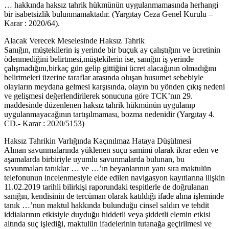
… hakkında haksız tahrik hükmünün uygulanmamasında herhangi
bir isabetsizlik bulunmamaktadır. (Yargıtay Ceza Genel Kurulu –
Karar : 2020/64).
Alacak Verecek Meselesinde Haksız Tahrik
Sanığın, müştekilerin iş yerinde bir buçuk ay çalıştığını ve ücretinin
ödenmediğini belirtmesi,müştekilerin ise, sanığın iş yerinde
çalışmadığını,birkaç gün gelip gittiğini ücret alacağının olmadığını
belirtmeleri üzerine taraflar arasında oluşan husumet sebebiyle
olayların meydana gelmesi karşısında, olayın bu yönden çıkış nedeni
ve gelişmesi değerlendirilerek sonucuna göre TCK’nın 29.
maddesinde düzenlenen haksız tahrik hükmünün uygulanıp
uygulanmayacağının tartışılmaması, bozma nedenidir (Yargıtay 4.
CD.- Karar : 2020/5153)
Haksız Tahrikin Varlığında Kaçınılmaz Hataya Düşülmesi
Alınan savunmalarında yüklenen suçu samimi olarak ikrar eden ve
aşamalarda birbiriyle uyumlu savunmalarda bulunan, bu
savunmaları tanıklar … ve …’ın beyanlarının yanı sıra maktulün
telefonunun incelenmesiyle elde edilen navigasyon kayıtlarına ilişkin
11.02.2019 tarihli bilirkişi raporundaki tespitlerle de doğrulanan
sanığın, kendisinin de tercüman olarak katıldığı ifade alma işleminde
tanık …’nun maktul hakkında bulunduğu cinsel saldırı ve tehdit
iddialarının etkisiyle duyduğu hiddetli veya şiddetli elemin etkisi
altında suç işlediği, maktulün ifadelerinin tutanağa geçirilmesi ve