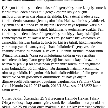
f) Suçun tahrik teşkil eden haksız fiili gerçekleştirene karşı işlenmesi;
tahrik teşkil eden haksız fiili gerçekleştiren kişiyle suçun
mağdurunun aynı kişi olması gereklidir. Daha genel ifadeyle suç,
tahrik edenin zararına işlenmiş olmalıdır. Haksız tahrik sayılabilecek
eylemin etkisi altında kalan kişinin Devlete veya topluma karşı bir
suç işlemesi durumunda tahrik hükümleri uygulanamayacaktır. Fail
tahrik teşkil eden haksız fiili gerçekleştiren kişiye karşı işlediğini
zannediyorsa ve bu kastla hareket etmişse fakat suç kastedilen ve
zannedilen kişiden başka üçüncü bir kişi ise tahrik hükümlerinden
yararlanıp yararlanamayacağı “hatta hükümleri” çerçevesinde
çözüme kavuşturulmalıdır. Nitekim TCK’nun 30’uncu maddesinin
3’üncü fıkrasında “ceza sorumluluğunu kaldıran veya azaltan
nedenlere ait koşulların gerçekleştiği hususunda kaçınılmaz bir
hataya düşen kişi bu hatasından yararlanır” hükmünün uygulama
alanı bulunduğu görülmektedir. Bu durumda hatanın kaçınılmaz
olması gereklidir. Kaçınılmazlık hali takdir edilirken, failin gereken
dikkat ve özeni göstermesi durumunda bu hataya düşüp
düşmeyeceği belirlenerek uygulama yapılmalıdır. (Yargıtay Ceza
Genel Kurulu 24.12.2013 tarih, 2013/1-664 esas, 2013/622 karar
sayılı ilamı)
Cinsel Saldırı Üzerinden 25 Yıl Geçmesi Halinde Haksız Tahrik
Oluşa ve dosya kapsamına göre, sanık ile maktulün amca çocukları
olduğu ve 25 yıl kadar önce maktulün sanığın kız kardeşine yönelik