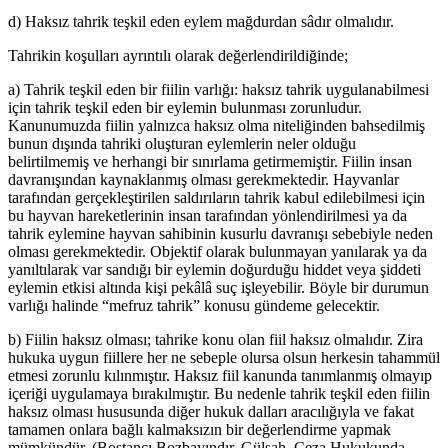
d) Haksız tahrik teşkil eden eylem mağdurdan sâdır olmalıdır.
Tahrikin koşulları ayrıntılı olarak değerlendirildiğinde;
a) Tahrik teşkil eden bir fiilin varlığı: haksız tahrik uygulanabilmesi
için tahrik teşkil eden bir eylemin bulunması zorunludur.
Kanunumuzda fiilin yalnızca haksız olma niteliğinden bahsedilmiş
bunun dışında tahriki oluşturan eylemlerin neler olduğu
belirtilmemiş ve herhangi bir sınırlama getirmemiştir. Fiilin insan
davranışından kaynaklanmış olması gerekmektedir. Hayvanlar
tarafından gerçekleştirilen saldırıların tahrik kabul edilebilmesi için
bu hayvan hareketlerinin insan tarafından yönlendirilmesi ya da
tahrik eylemine hayvan sahibinin kusurlu davranışı sebebiyle neden
olması gerekmektedir. Objektif olarak bulunmayan yanılarak ya da
yanıltılarak var sandığı bir eylemin doğurduğu hiddet veya şiddeti
eylemin etkisi altında kişi pekâlâ suç işleyebilir. Böyle bir durumun
varlığı halinde “mefruz tahrik” konusu gündeme gelecektir.
b) Fiilin haksız olması; tahrike konu olan fiil haksız olmalıdır. Zira
hukuka uygun fiillere her ne sebeple olursa olsun herkesin tahammül
etmesi zorunlu kılınmıştır. Haksız fiil kanunda tanımlanmış olmayıp
içeriği uygulamaya bırakılmıştır. Bu nedenle tahrik teşkil eden fiilin
haksız olması hususunda diğer hukuk dalları aracılığıyla ve fakat
tamamen onlara bağlı kalmaksızın bir değerlendirme yapmak
mümkündür. (Bostancı Bozbayındır, Gülşah, Ceza Hukukunda