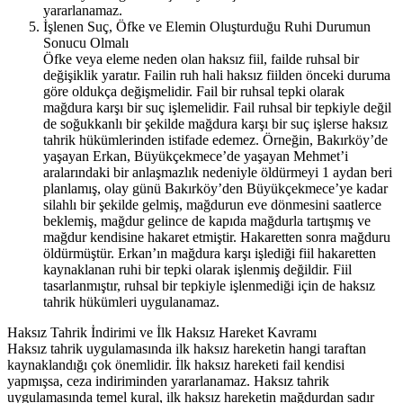
yararlanamaz.
İşlenen Suç, Öfke ve Elemin Oluşturduğu Ruhi Durumun
Sonucu Olmalı
Öfke veya eleme neden olan haksız fiil, failde ruhsal bir
değişiklik yaratır. Failin ruh hali haksız fiilden önceki duruma
göre oldukça değişmelidir. Fail bir ruhsal tepki olarak
mağdura karşı bir suç işlemelidir. Fail ruhsal bir tepkiyle değil
de soğukkanlı bir şekilde mağdura karşı bir suç işlerse haksız
tahrik hükümlerinden istifade edemez. Örneğin, Bakırköy’de
yaşayan Erkan, Büyükçekmece’de yaşayan Mehmet’i
aralarındaki bir anlaşmazlık nedeniyle öldürmeyi 1 aydan beri
planlamış, olay günü Bakırköy’den Büyükçekmece’ye kadar
silahlı bir şekilde gelmiş, mağdurun eve dönmesini saatlerce
beklemiş, mağdur gelince de kapıda mağdurla tartışmış ve
mağdur kendisine hakaret etmiştir. Hakaretten sonra mağduru
öldürmüştür. Erkan’ın mağdura karşı işlediği fiil hakaretten
kaynaklanan ruhi bir tepki olarak işlenmiş değildir. Fiil
tasarlanmıştır, ruhsal bir tepkiyle işlenmediği için de haksız
tahrik hükümleri uygulanamaz.
Haksız Tahrik İndirimi ve İlk Haksız Hareket Kavramı
Haksız tahrik uygulamasında ilk haksız hareketin hangi taraftan
kaynaklandığı çok önemlidir. İlk haksız hareketi fail kendisi
yapmışsa, ceza indiriminden yararlanamaz. Haksız tahrik
uygulamasında temel kural, ilk haksız hareketin mağdurdan sadır