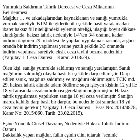
Yumrukla Saldırının Tahrik Derecesi ve Ceza Miktarının
Belirlenmesi
Mağdur … ve arkadaşlarından kaynaklanan ve sanığı yumrukla
vurmak suretiyle BTM ile giderilebilir şekilde basit yaralamadan
ibaret haksız fiil niteliğindeki eylemin niteliği, ulaştığı boyut dikkate
alındığında, haksız tahrik nedeniyle 1/4’ten 3/4 oranına kadar
indirim öngören 29. maddesi ile yapılan uygulama sırasında, asgari
oranda bir indirim yapılması yerine yazılı şekilde 2/3 oranında
indirim yapılması suretiyle eksik ceza tayini bozma nedenidir
(Yargıtay 1. Ceza Dairesi – Karar: 2018/29).
Ölen kişi, sanığa yumrukla saldırmış ve sanığı yaralamıştır. Sanık,
mağdurun saldırdığı olayda basit bir şekilde darp edilmiştir. Darp
edilen sanık, mağdura saldırmış ve mağduru öldürmüştür. TCK md.
29, haksız tahrik altında adam öldürme suçu işleyen kişinin 12 yıl ile
18 yıl arasında cezalandırılması gerektiğini öngörmüştür. Haksız
tahrik uygulaması yapılırken sanığa 16 yıl ceza verilmiştir. Sanığın
maruz kaldığı darp basit bir darptır, bu nedenle üst sınırdan 18 yıl
ceza tayini gerekir ( Yargıtay 1. Ceza Dairesi – Esas No: 2014/4878,
Karar No: 2015/860, Tarih: 23.02.2015).
Eşine Yönelik Cinsel Davranış Nedeniyle Haksız Tahrik İndirim
Oaranı
Bakkallık yapan mağdur, failin eşinin elini tutarak “seninle