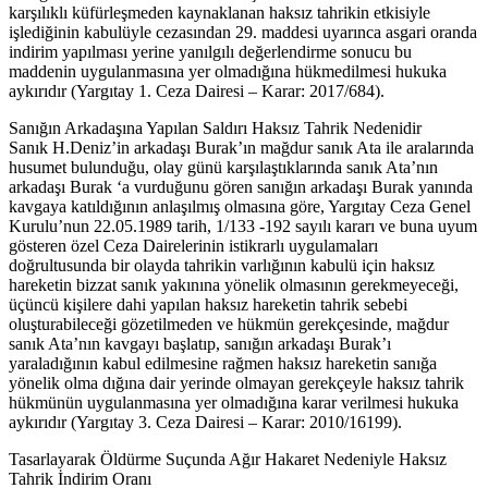
karşılıklı küfürleşmeden kaynaklanan haksız tahrikin etkisiyle
işlediğinin kabulüyle cezasından 29. maddesi uyarınca asgari oranda
indirim yapılması yerine yanılgılı değerlendirme sonucu bu
maddenin uygulanmasına yer olmadığına hükmedilmesi hukuka
aykırıdır (Yargıtay 1. Ceza Dairesi – Karar: 2017/684).
Sanığın Arkadaşına Yapılan Saldırı Haksız Tahrik Nedenidir
Sanık H.Deniz’in arkadaşı Burak’ın mağdur sanık Ata ile aralarında
husumet bulunduğu, olay günü karşılaştıklarında sanık Ata’nın
arkadaşı Burak ‘a vurduğunu gören sanığın arkadaşı Burak yanında
kavgaya katıldığının anlaşılmış olmasına göre, Yargıtay Ceza Genel
Kurulu’nun 22.05.1989 tarih, 1/133 -192 sayılı kararı ve buna uyum
gösteren özel Ceza Dairelerinin istikrarlı uygulamaları
doğrultusunda bir olayda tahrikin varlığının kabulü için haksız
hareketin bizzat sanık yakınına yönelik olmasının gerekmeyeceği,
üçüncü kişilere dahi yapılan haksız hareketin tahrik sebebi
oluşturabileceği gözetilmeden ve hükmün gerekçesinde, mağdur
sanık Ata’nın kavgayı başlatıp, sanığın arkadaşı Burak’ı
yaraladığının kabul edilmesine rağmen haksız hareketin sanığa
yönelik olma dığına dair yerinde olmayan gerekçeyle haksız tahrik
hükmünün uygulanmasına yer olmadığına karar verilmesi hukuka
aykırıdır (Yargıtay 3. Ceza Dairesi – Karar: 2010/16199).
Tasarlayarak Öldürme Suçunda Ağır Hakaret Nedeniyle Haksız
Tahrik İndirim Oranı