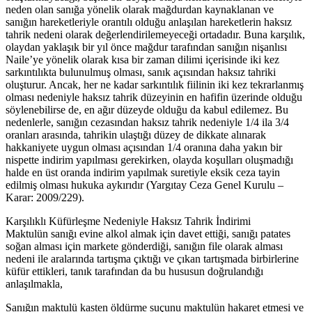
neden olan sanığa yönelik olarak mağdurdan kaynaklanan ve
sanığın hareketleriyle orantılı olduğu anlaşılan hareketlerin haksız
tahrik nedeni olarak değerlendirilemeyeceği ortadadır. Buna karşılık,
olaydan yaklaşık bir yıl önce mağdur tarafından sanığın nişanlısı
Naile’ye yönelik olarak kısa bir zaman dilimi içerisinde iki kez
sarkıntılıkta bulunulmuş olması, sanık açısından haksız tahriki
oluşturur. Ancak, her ne kadar sarkıntılık fiilinin iki kez tekrarlanmış
olması nedeniyle haksız tahrik düzeyinin en hafifin üzerinde olduğu
söylenebilirse de, en ağır düzeyde olduğu da kabul edilemez. Bu
nedenlerle, sanığın cezasından haksız tahrik nedeniyle 1/4 ila 3/4
oranları arasında, tahrikin ulaştığı düzey de dikkate alınarak
hakkaniyete uygun olması açısından 1/4 oranına daha yakın bir
nispette indirim yapılması gerekirken, olayda koşulları oluşmadığı
halde en üst oranda indirim yapılmak suretiyle eksik ceza tayin
edilmiş olması hukuka aykırıdır (Yargıtay Ceza Genel Kurulu –
Karar: 2009/229).
Karşılıklı Küfürleşme Nedeniyle Haksız Tahrik İndirimi
Maktulün sanığı evine alkol almak için davet ettiği, sanığı patates
soğan alması için markete gönderdiği, sanığın file olarak alması
nedeni ile aralarında tartışma çıktığı ve çıkan tartışmada birbirlerine
küfür ettikleri, tanık tarafından da bu hususun doğrulandığı
anlaşılmakla,
Sanığın maktulü kasten öldürme suçunu maktulün hakaret etmesi ve