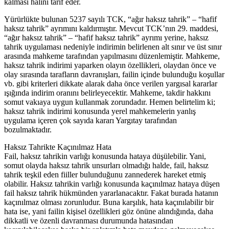
kalması halini tarif eder.
Yürürlükte bulunan 5237 sayılı TCK, “ağır haksız tahrik” – “hafif
haksız tahrik” ayrımını kaldırmıştır. Mevcut TCK’nın 29. maddesi,
“ağır haksız tahrik” – “hafif haksız tahrik” ayrımı yerine, haksız
tahrik uygulaması nedeniyle indirimin belirlenen alt sınır ve üst sınır
arasında mahkeme tarafından yapılmasını düzenlemiştir. Mahkeme,
haksız tahrik indirimi yaparken olayın özellikleri, olaydan önce ve
olay sırasında tarafların davranışları, failin içinde bulunduğu koşullar
vb. gibi kriterleri dikkate alarak daha önce verilen yargısal kararlar
ışığında indirim oranını belirleyecektir. Mahkeme, takdir hakkını
somut vakıaya uygun kullanmak zorundadır. Hemen belirtelim ki;
haksız tahrik indirimi konusunda yerel mahkemelerin yanlış
uygulama içeren çok sayıda kararı Yargıtay tarafından
bozulmaktadır.
Haksız Tahrikte Kaçınılmaz Hata
Fail, haksız tahrikin varlığı konusunda hataya düşülebilir. Yani,
somut olayda haksız tahrik unsurları olmadığı halde, fail, haksız
tahrik teşkil eden fiiller bulunduğunu zannederek hareket etmiş
olabilir. Haksız tahrikin varlığı konusunda kaçınılmaz hataya düşen
fail haksız tahrik hükmünden yararlanacaktır. Fakat burada hatanın
kaçınılmaz olması zorunludur. Buna karşılık, hata kaçınılabilir bir
hata ise, yani failin kişisel özellikleri göz önüne alındığında, daha
dikkatli ve özenli davranması durumunda hatasından