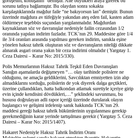
görüşelim, konuşalım” demiştir. Aile büyükleri araya girerek bu
sorunu tatlıya bağlamıştır. Bu olaydan sonra sokakta
karşılaştıklarında mağdur faile “ne bakıyorsun lan” demiştir. Bunun
üzerinde mağdura av tüfeğiyle yakından ateş eden fail, kasten adam
öldürmeye teşebbüs suçundan yargılanmalıdır. Mağdurdan
kaynaklanan söz ve davranışlar nedeniyle failin cezasından 1/2
oranında yapılan indirim fazladır. TCK’nın 29. Maddesine göre 1/4
ile 3/4 oranları arasında yapılması gereken indirim, sanıkla eşine
yönelen haksız tahrik oluşturan söz ve davranışların niteliği dikkate
alınarak asgari orana yakın bir ceza indirimi olmalıdır ( Yargıtay 1.
Ceza Dairesi – Karar No: 2015/330).
Polis Memurlarının Haksız Tahrik Teşkil Eden Davranışları
Sanığın aşamalarda değişmeyen “… olay tarihinde polislere ne
olduğunu, ne amaçla geldiklerini, Savcılıktan emniyetten izin alıp
almadıklarını sorduğu, polislerin de yok diyerek dalga geçtikleri,
üzerine çullandıkları, hatta balkondan atlamak suretiyle içeriye girip
evin içinde kendisini dövdükleri,…” şeklindeki savunması, bu
hususu doğrulayan adli rapor içeriği üzerinde durularak olayın
başlangıcı ve gelişimi irdelenip sanık hakkında TCK’nın 29.
maddesi gereği haksız tahrik hükümlerinin uygulanması gerekip
gerekmediğinin karar yerinde tartışılması gerekir ( Yargıtay 5. Ceza
Dairesi – Karar No: 2015/1407).
Hakaret Nedeniyle Haksız Tahrik İndirim Oranı
Maktulün eylemi sanığa hakaret etmekten ibarettir. Hakaretin