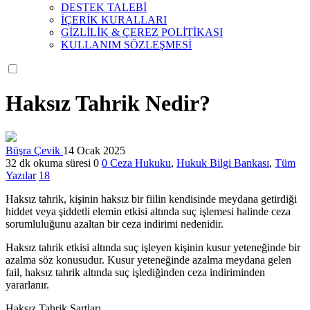
DESTEK TALEBİ
İÇERİK KURALLARI
GİZLİLİK & ÇEREZ POLİTİKASI
KULLANIM SÖZLEŞMESİ
Haksız Tahrik Nedir?
Büşra Çevik
14 Ocak 2025
32 dk okuma süresi
0
0
Ceza Hukuku
,
Hukuk Bilgi Bankası
,
Tüm
Yazılar
18
Haksız tahrik, kişinin haksız bir fiilin kendisinde meydana getirdiği
hiddet veya şiddetli elemin etkisi altında suç işlemesi halinde ceza
sorumluluğunu azaltan bir ceza indirimi nedenidir.
Haksız tahrik etkisi altında suç işleyen kişinin kusur yeteneğinde bir
azalma söz konusudur. Kusur yeteneğinde azalma meydana gelen
fail, haksız tahrik altında suç işlediğinden ceza indiriminden
yararlanır.
Haksız Tahrik Şartları