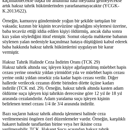
kaçınılabilecekse başka bir anlatımla hata meydana gelmeyecekse
artık haksız tahrik hükümlerinden yararlanamayacaktır (YCGK-
K.2013/622).
Örneğin, kamuoyu gündeminde yoğun bir şekilde tartışılan bir
vakıada; kızının bir kişinin tecavüzüne uğradığını söylemesi üzerine,
baba tecavüz ettiği iddia edilen kişiyi öldürmüş, ancak daha sonra
kızı yalan söylediğini itiraf etmiştir. Somut olayda mahkeme babanın
söylenen yalan nedeniyle kaçınılmaz hataya düştüğünü kabul ederek
baba hakkında haksız tahrik hükümlerini uygulayan bir karar
vermiştir.
Haksız Tahrik Halinde Ceza İndirim Oranı (TCK 29)
Haksız tahrik altında suç işleyen kişiye ağırlaştırılmış müebbet hapis
cezası yerine onsekiz yıldan yirmidört yıla ve müebbet hapis cezası
yerine oniki yıldan onsekiz yıla kadar hapis cezası verilir. Diğer
hallerde verilecek cezanın dörtte birinden dörtte üçüne kadarı
indirilir (TCK md. 29). Örneğin, haksız tahrik altında kasten adam
öldürme suçu işleyen kişi tahrikin derecesine göre 12 yıl ile 18 yıl
arasında cezalandırılır. Adam yaralama suçu işleyen kişinin
belirlenen temel cezası 1/4 ile 3/4 arasında indirilir.
Bazı suçların haksız tahrik altında işlenmesi halinde ceza
verilmemesini öngören özel düzenlemeler vardır. Örneğin, karşılıklı
hakaret halinde taraflardan birine veya her ikisine ceza
verilmeyebilir. TCK, Hakaret Suçu açısından haksız tahrik