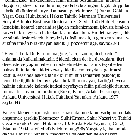
duyguları, stresli olma durumu, ya da fazla alınganlık gibi duygular
tahrik hükümlerinin uygulanmasını gerektirmez.” (Duran, Gökhan
Yaşar, Ceza Hukukunda Haksız Tahrik, Marmara Üniversitesi
Sosyal Bilimler Enstitüsü Doktora Tezi, Sayfa:150) Hiddet; kişinin
kendisini kontrol etmesini sağlayan mekanizmasını işlevsiz bırakan
kuvvetli bir heyecan hali olarak tanımlanabilir. Hiddet iradeye şiddet
ve süratle tesir ederek, bireyde iyi düşünmek için gereken zaman ve
sükûna imkân bırakmayan haldir. (Epözdemir age, sayfa:224)
“Elem”, Türk Dil Kurumuna göre; “acı, üzüntü, dert, keder”
anlamında kullanılmaktadır. Şiddetli elem de; bu duyguların ileri
derecede ve yoğun hallerini ifade etmektedir. Tahrik teşkil eden
haksız fiilin failde hiddet veya şiddetli elem meydana getirmesi
koşulu, esasında haksız tahrik kurumunun tamamen psikolojik
temeli ile ilgilidir. Dolayısıyla tahrik fiilin ortaya çıkarttığı heyecan
halinin etkisinde kalarak iradesi zayıflayan failin psikolojik durumu
normal bir insandan farklıdır. (Erem, Faruk, Adalet Psikolojisi,
Ankara Üniversitesi Hukuk Fakültesi Yayınları, Ankara 1977,
sayfa:34)
Faile yüklenen suçun işlenmesi sırasında bu etkinin varlığını mutlaka
araştırmak gerekir.(Dönmezer, Sulhi/Erman, Sahir Nazari ve Tatbiki
Ceza Hukuku Genel Hükümler, 10. Baskı Beta Yayınları, Cilt:2,
İstanbul 1994, sayfa:434) Nitekim bu görüş Yargıtay içtihatlarında
da yer almıştır. “Sanığın, mağdur ya da ölenden gelen haksız