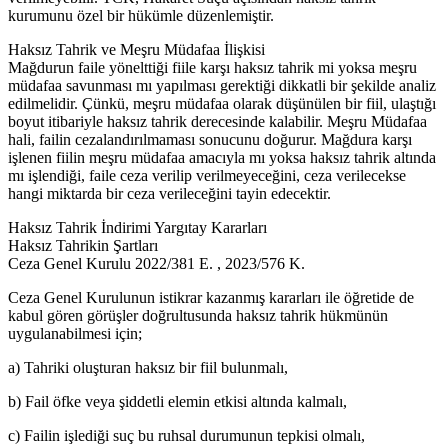
kurumunu özel bir hükümle düzenlemiştir.
Haksız Tahrik ve Meşru Müdafaa İlişkisi
Mağdurun faile yönelttiği fiile karşı haksız tahrik mi yoksa meşru
müdafaa savunması mı yapılması gerektiği dikkatli bir şekilde analiz
edilmelidir. Çünkü, meşru müdafaa olarak düşünülen bir fiil, ulaştığı
boyut itibariyle haksız tahrik derecesinde kalabilir. Meşru Müdafaa
hali, failin cezalandırılmaması sonucunu doğurur. Mağdura karşı
işlenen fiilin meşru müdafaa amacıyla mı yoksa haksız tahrik altında
mı işlendiği, faile ceza verilip verilmeyeceğini, ceza verilecekse
hangi miktarda bir ceza verileceğini tayin edecektir.
Haksız Tahrik İndirimi Yargıtay Kararları
Haksız Tahrikin Şartları
Ceza Genel Kurulu 2022/381 E. , 2023/576 K.
Ceza Genel Kurulunun istikrar kazanmış kararları ile öğretide de
kabul gören görüşler doğrultusunda haksız tahrik hükmünün
uygulanabilmesi için;
a) Tahriki oluşturan haksız bir fiil bulunmalı,
b) Fail öfke veya şiddetli elemin etkisi altında kalmalı,
c) Failin işlediği suç bu ruhsal durumunun tepkisi olmalı,