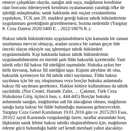
etmeye çalıştıkları olayda, sanığın atılı suçu, mağdurun kendisine
olan borcunu ödemeyerek kendisini oyalamasının yarattığı öfke ile
işlediği anlaşılmakla; sanık hakkında atılı suçtan cezalandırma
yapılırken, TCK.nın 29. maddesi gereği haksız tahrik hükümlerinin
uygulanması gerektiğinin gözetilmemesi, bozma nedenidir (Yargıtay
8. Ceza Dairesi 2020/3400 E. , 2022/18076 K.).
Haksız tahrik hükümlerinin uygulanabilmesi için kanunda bir zaman
sınırlaması mevcut olmayıp, aradan uzunca bir zaman geçse bile
önceki olayın etkisiyle suç işlenmişse tahrik hükümleri
uygulanmalıdır. Kişi hakkında haksız tahrik hükümlerinin
uygulanabilmesinin en önemli şartı fiilin haksızlık içermesidir. Yani
tahrik edici fiil haksız fiil niteliğini taşımalıdır. Hukuka aykırı her
türlü davranış, haksız fiil niteliğini taşır. Kişinin aleyhine de olsa,
haksızlık içermeyen bir fiil tahrik edici sayılamaz. Fiilin haksız
sayılması için bir suç oluşturması veya borçlar hukuku anlamında
haksız fiil sayılması gerekmez. Hakkın kötüye kullanılması da tahrik
sayılabilir. (Nur Centel, Hamide Zafer, … Çakmut, Türk Ceza
Hukukuna Giriş, üçüncü bası, s. 444-445) Borçlar hukuku
anlamında sanığın, mağdurdan salt bir alacağının olması, mağdurun
sanığa karşı haksız bir fiilde bulunduğu manasına gelmeyecektir.
Yargıtay Ceza Genel Kurulunun 19.01.2016 gün ve 2015/203 Esas,
2016/2 sayılı Kararında vurgulandığı üzere, taraflar arasındaki borç
ilişkisinin sanık lehine haksız tahriki oluşturabilmesi için, mağdurun
ödeme gücü bulunduğu halde sırf kendi menfaati yahut alacaklıyı