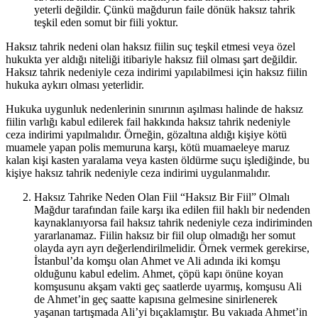
yeterli değildir. Çünkü mağdurun faile dönük haksız tahrik
teşkil eden somut bir fiili yoktur.
Haksız tahrik nedeni olan haksız fiilin suç teşkil etmesi veya özel
hukukta yer aldığı niteliği itibariyle haksız fiil olması şart değildir.
Haksız tahrik nedeniyle ceza indirimi yapılabilmesi için haksız fiilin
hukuka aykırı olması yeterlidir.
Hukuka uygunluk nedenlerinin sınırının aşılması halinde de haksız
fiilin varlığı kabul edilerek fail hakkında haksız tahrik nedeniyle
ceza indirimi yapılmalıdır. Örneğin, gözaltına aldığı kişiye kötü
muamele yapan polis memuruna karşı, kötü muamaeleye maruz
kalan kişi kasten yaralama veya kasten öldürme suçu işlediğinde, bu
kişiye haksız tahrik nedeniyle ceza indirimi uygulanmalıdır.
Haksız Tahrike Neden Olan Fiil “Haksız Bir Fiil” Olmalı
Mağdur tarafından faile karşı ika edilen fiil haklı bir nedenden
kaynaklanıyorsa fail haksız tahrik nedeniyle ceza indiriminden
yararlanamaz. Fiilin haksız bir fiil olup olmadığı her somut
olayda ayrı ayrı değerlendirilmelidir. Örnek vermek gerekirse,
İstanbul’da komşu olan Ahmet ve Ali adında iki komşu
olduğunu kabul edelim. Ahmet, çöpü kapı önüne koyan
komşusunu akşam vakti geç saatlerde uyarmış, komşusu Ali
de Ahmet’in geç saatte kapısına gelmesine sinirlenerek
yaşanan tartışmada Ali’yi bıçaklamıştır. Bu vakıada Ahmet’in