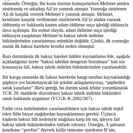
olmasıdır. Örneğin; Bir konu üzerine konuşurlarken Mehmet aniden
sinirlenmiş ve arkadaşı Ali’ye yumruk atmıştır. Yumruğa sinirlenen
Ali de karşılık vererek Mehmet’e yumruk atmıştır. Mehmet,
kendisine karşılık verilmesine sinirlenerek Ali’yi silahla vurarak
öldürmüş ve hakkında kasten adam öldürme suçu işlediği iddiasıyla
dava açılmıştır. Bu somut olayda, adam öldürme suçu işlediği
iddiasıyla yargılanan Mehmet’in haksız tahrik indirimi
hükümlerinden yararlanması mümkün değildir. Çünkü, ilk yumruğu
atarak ilk haksız harekete kendisi neden olmuştur.
Bazı durumlarda ilk haksız hareket failden kaynaklansa bile, aşağıda
açıkladığımız üzere “haksız tahrikte dengenin bozulması” hali söz
konusuysa fail, haksız tahrik indirimi hükümlerinden yararlanabilir.
Bir kavga sırasında ilk haksız hareketin hangi taraftan kaynaklandığı
şüpheye yer bırakmayacak bir şekilde anlaşılamıyorsa, “şüpheden
sanık yararlanır” ilkesi gereği, bu durum sanık lehine yorumlanarak
TCK 29. maddede düzenlenen haksız tahrik indirimi hükümleri
sanık hakkında uygulanır (YCGK-K.2002/367).
Failin ceza indiriminden yararlanabilmesi için haksız tahrik teşkil
eden fiilin bizzat mağdurdan kaynaklanması gerekir. Üçüncü
kişilerin haksız fiili nedeniyle mağdura karşı bir suç işleyen fail
haksız tahrik hükümlerinden istifade edemez. Örneğin, A şahsının
kendisine “şerefsiz” diyerek küfür etmesine sinirlenen B’nin,