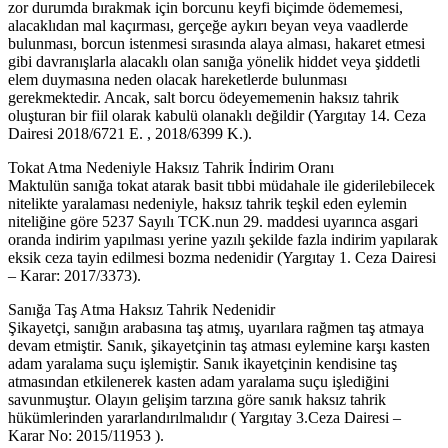
zor durumda bırakmak için borcunu keyfi biçimde ödememesi,
alacaklıdan mal kaçırması, gerçeğe aykırı beyan veya vaadlerde
bulunması, borcun istenmesi sırasında alaya alması, hakaret etmesi
gibi davranışlarla alacaklı olan sanığa yönelik hiddet veya şiddetli
elem duymasına neden olacak hareketlerde bulunması
gerekmektedir. Ancak, salt borcu ödeyememenin haksız tahrik
oluşturan bir fiil olarak kabulü olanaklı değildir (Yargıtay 14. Ceza
Dairesi 2018/6721 E. , 2018/6399 K.).
Tokat Atma Nedeniyle Haksız Tahrik İndirim Oranı
Maktulün sanığa tokat atarak basit tıbbi müdahale ile giderilebilecek
nitelikte yaralaması nedeniyle, haksız tahrik teşkil eden eylemin
niteliğine göre 5237 Sayılı TCK.nun 29. maddesi uyarınca asgari
oranda indirim yapılması yerine yazılı şekilde fazla indirim yapılarak
eksik ceza tayin edilmesi bozma nedenidir (Yargıtay 1. Ceza Dairesi
– Karar: 2017/3373).
Sanığa Taş Atma Haksız Tahrik Nedenidir
Şikayetçi, sanığın arabasına taş atmış, uyarılara rağmen taş atmaya
devam etmiştir. Sanık, şikayetçinin taş atması eylemine karşı kasten
adam yaralama suçu işlemiştir. Sanık ikayetçinin kendisine taş
atmasından etkilenerek kasten adam yaralama suçu işlediğini
savunmuştur. Olayın gelişim tarzına göre sanık haksız tahrik
hükümlerinden yararlandırılmalıdır ( Yargıtay 3.Ceza Dairesi –
Karar No: 2015/11953 ).