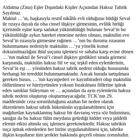
Aldatma (Zina) Eşler Dışındaki Kişiler Açısından Haksız Tahrik
Sayılmaz
Maktul …’ın, başkasıyla resmî nikâhlı evli olduğunu bildiği Seval
ile rızaya dayalı da olsa cinsel ilişkiye girmesinin, evlilik birliği
içerisinde eşine karşı sadakat yükümlülüğü bulunan Seval’in bu
yükümlülüğe aykırı hareket etmesine neden olması, maktulün eve
Seval’in rızasıyla girmesine rağmen …’nın bu duruma rızasının
bulunmaması nedeniyle maktulün …‘ya yönelik konut
dokunulmazlığını ihlal suçunu işlemesi ve sabaha karşı evine dönen
…’nın maktul ile Seval’i cinsel ilişkiye girdikleri sırada görmesi
karşısında, maktulün haksız fiil ve suç teşkil eden eylemlerinin,
Seval’in eşi … yönünden haksız tahrik nedeni olduğu hususunda
herhangi bir tereddüt bulunmamaktadır. Ancak burada tartışılması
gereken husus, …’nın kayınpederi ve kayınbiraderi olup maktulün
öldürülmesi ve hürriyetinden yoksun bırakılması fiillerine iştirak
eden sanıklar Süleyman ve … açısından da aynı eylemlerin haksız
tahrik nedeni oluşturup oluşturmayacağıdır. TCK’nın 29.
maddesinde ceza sorumluluğunu azaltan bir neden olarak
düzenlenen haksız tahrik hükmünün uygulanabilmesi için
mağdurdan kaynaklanmış haksız bir davranış veya söz bulunması,
sanığın da bu haksız fiilin meydana getirdiği hiddet veya şiddetli
elemin etkisi altında suç işlemesi gerekmektedir. Haksız tahrikin
suça iştirak edenlerden her birine uygulanabilmesi için, tahrike
ilişkin koşulların tüm şerikler hakkında geçerli olması zorunludur.