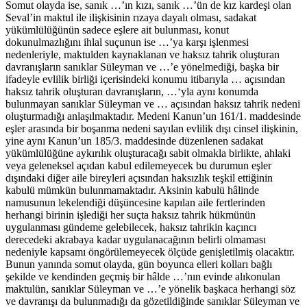
Somut olayda ise, sanık …’ın kızı, sanık …’ün de kız kardeşi olan
Seval’in maktul ile ilişkisinin rızaya dayalı olması, sadakat
yükümlülüğünün sadece eşlere ait bulunması, konut
dokunulmazlığını ihlal suçunun ise …’ya karşı işlenmesi
nedenleriyle, maktulden kaynaklanan ve haksız tahrik oluşturan
davranışların sanıklar Süleyman ve …’e yönelmediği, başka bir
ifadeyle evlilik birliği içerisindeki konumu itibarıyla … açısından
haksız tahrik oluşturan davranışların, …‘yla aynı konumda
bulunmayan sanıklar Süleyman ve … açısından haksız tahrik nedeni
oluşturmadığı anlaşılmaktadır. Medeni Kanun’un 161/1. maddesinde
eşler arasında bir boşanma nedeni sayılan evlilik dışı cinsel ilişkinin,
yine aynı Kanun’un 185/3. maddesinde düzenlenen sadakat
yükümlülüğüne aykırılık oluşturacağı sabit olmakla birlikte, ahlaki
veya geleneksel açıdan kabul edilemeyecek bu durumun eşler
dışındaki diğer aile bireyleri açısından haksızlık teşkil ettiğinin
kabulü mümkün bulunmamaktadır. Aksinin kabulü hâlinde
namusunun lekelendiği düşüncesine kapılan aile fertlerinden
herhangi birinin işlediği her suçta haksız tahrik hükmünün
uygulanması gündeme gelebilecek, haksız tahrikin kaçıncı
derecedeki akrabaya kadar uygulanacağının belirli olmaması
nedeniyle kapsamı öngörülemeyecek ölçüde genişletilmiş olacaktır.
Bunun yanında somut olayda, gün boyunca elleri kolları bağlı
şekilde ve kendinden geçmiş bir hâlde …’nın evinde alıkonulan
maktulün, sanıklar Süleyman ve …’e yönelik başkaca herhangi söz
ve davranışı da bulunmadığı da gözetildiğinde sanıklar Süleyman ve