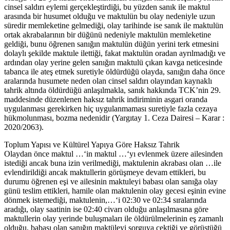
cinsel saldırı eylemi gerçekleştirdiği, bu yüzden sanık ile maktul
arasında bir husumet olduğu ve maktulün bu olay nedeniyle uzun
süredir memleketine gelmediği, olay tarihinde ise sanık ile maktulün
ortak akrabalarının bir düğünü nedeniyle maktulün memleketine
geldiği, bunu öğrenen sanığın maktulün düğün yerini terk etmesini
dolaylı şekilde maktule ilettiği, fakat maktulün oradan ayrılmadığı ve
ardından olay yerine gelen sanığın maktulü çıkan kavga neticesinde
tabanca ile ateş etmek suretiyle öldürdüğü olayda, sanığın daha önce
aralarında husumete neden olan cinsel saldırı olayından kaynaklı
tahrik altında öldürdüğü anlaşılmakla, sanık hakkında TCK’nin 29.
maddesinde düzenlenen haksız tahrik indiriminin asgari oranda
uygulanması gerekirken hiç uygulanmaması suretiyle fazla cezaya
hükmolunması, bozma nedenidir (Yargıtay 1. Ceza Dairesi – Karar :
2020/2063).
Toplum Yapısı ve Kültürel Yapıya Göre Haksız Tahrik
Olaydan önce maktul …‘in maktul …‘yı evlenmek üzere ailesinden
istediği ancak buna izin verilmediği, maktulenin akrabası olan …ile
evlendirildiği ancak maktullerin görüşmeye devam ettikleri, bu
durumu öğrenen eşi ve ailesinin maktuleyi babası olan sanığa olay
günü teslim ettikleri, hamile olan maktulenin olay gecesi eşinin evine
dönmek istemediği, maktulenin,…‘i 02:30 ve 02:34 sıralarında
aradığı, olay saatinin ise 02:40 civarı olduğu anlaşılmasına göre
maktullerin olay yerinde buluşmaları ile öldürülmelerinin eş zamanlı
olduğu, babası olan sanığın maktüleyi sorguya çektiği ve görüştüğü