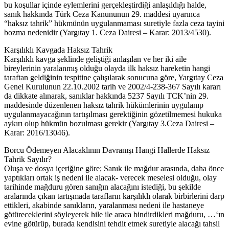
bu koşullar içinde eylemlerini gerçekleştirdiği anlaşıldığı halde,
sanık hakkında Türk Ceza Kanununun 29. maddesi uyarınca
“haksız tahrik” hükmünün uygulanmaması suretiyle fazla ceza tayini
bozma nedenidir (Yargıtay 1. Ceza Dairesi – Karar: 2013/4530).
Karşılıklı Kavgada Haksız Tahrik
Karşılıklı kavga şeklinde geliştiği anlaşılan ve her iki aile
bireylerinin yaralanmış olduğu olayda ilk haksız hareketin hangi
taraftan geldiğinin tespitine çalışılarak sonucuna göre, Yargıtay Ceza
Genel Kurulunun 22.10.2002 tarih ve 2002/4-238-367 Sayılı kararı
da dikkate alınarak, sanıklar hakkında 5237 Sayılı TCK’nin 29.
maddesinde düzenlenen haksız tahrik hükümlerinin uygulanıp
uygulanmayacağının tartışılması gerektiğinin gözetilmemesi hukuka
aykırı olup hükmün bozulması gerekir (Yargıtay 3.Ceza Dairesi –
Karar: 2016/13046).
Borcu Ödemeyen Alacaklının Davranışı Hangi Hallerde Haksız
Tahrik Sayılır?
Oluşa ve dosya içeriğine göre; Sanık ile mağdur arasında, daha önce
yaptıkları ortak iş nedeni ile alacak- verecek meselesi olduğu, olay
tarihinde mağduru gören sanığın alacağını istediği, bu şekilde
aralarında çıkan tartışmada tarafların karşılıklı olarak birbirlerini darp
ettikleri, akabinde sanıkların, yaralanması nedeni ile hastaneye
götüreceklerini söyleyerek hile ile araca bindirdikleri mağduru, …‘ın
evine götürüp, burada kendisini tehdit etmek suretiyle alacağı tahsil