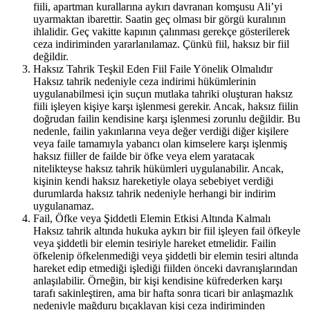
fiili, apartman kurallarına aykırı davranan komşusu Ali’yi
uyarmaktan ibarettir. Saatin geç olması bir görgü kuralının
ihlalidir. Geç vakitte kapının çalınması gerekçe gösterilerek
ceza indiriminden yararlanılamaz. Çünkü fiil, haksız bir fiil
değildir.
Haksız Tahrik Teşkil Eden Fiil Faile Yönelik Olmalıdır
Haksız tahrik nedeniyle ceza indirimi hükümlerinin
uygulanabilmesi için suçun mutlaka tahriki oluşturan haksız
fiili işleyen kişiye karşı işlenmesi gerekir. Ancak, haksız fiilin
doğrudan failin kendisine karşı işlenmesi zorunlu değildir. Bu
nedenle, failin yakınlarına veya değer verdiği diğer kişilere
veya faile tamamıyla yabancı olan kimselere karşı işlenmiş
haksız fiiller de failde bir öfke veya elem yaratacak
nitelikteyse haksız tahrik hükümleri uygulanabilir. Ancak,
kişinin kendi haksız hareketiyle olaya sebebiyet verdiği
durumlarda haksız tahrik nedeniyle herhangi bir indirim
uygulanamaz.
Fail, Öfke veya Şiddetli Elemin Etkisi Altında Kalmalı
Haksız tahrik altında hukuka aykırı bir fiil işleyen fail öfkeyle
veya şiddetli bir elemin tesiriyle hareket etmelidir. Failin
öfkelenip öfkelenmediği veya şiddetli bir elemin tesiri altında
hareket edip etmediği işlediği fiilden önceki davranışlarından
anlaşılabilir. Örneğin, bir kişi kendisine küfrederken karşı
tarafı sakinleştiren, ama bir hafta sonra ticari bir anlaşmazlık
nedeniyle mağduru bıçaklayan kişi ceza indiriminden