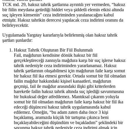
TCK md. 29, haksız tahrik şartlarına ayrıntılı yer vermeden, “haksız
bir fiilin meydana getirdiği hiddet veya şiddetli elemin etkisi altında
suç işleyen kimsenin” ceza indiriminden yaralanacağını kabul
etmiştir. Haksız tahrikin derecesi yapılacak ceza indirimi oranını da
belirleyecektir.
Uygulamada Yargıtay kararlarıyla belirlenmiş olan haksız tahrik
şartları şunlardır:
Haksız Tahrik Oluşturan Bir Fiil Bulunmalı
Fail, mağdurun kendisine dönük haksız bir fiil
gerçekleştireceği zannıyla mağdura karşı bir suç işlerse haksız
tahrik nedeniyle ceza indiriminden yararlanamaz. Haksız
tahrik şartlarının oluşabilmesi için mağdurun faile karşı somut
bir haksız fiil ika etmesi gerekir. Ortada somut bir fiil olmadan
failin mağdur hakkındaki kişisel kanaatleri, mağdurun
geçmişi, fail ile mağdur arasındaki ilişki gibi kriterlerden
hareketle failin haksız tahrik altında suç işlediği savunmasına
bir hukuksal değer atfedilemez. Mantıksal çıkarım yoluyla
somut bir fiil olmadan mağdurun faile karşı haksız bir fiil ika
edeceği düşüncesi haksız tahrik uygulamasında kabul
edilemez. Örneğin, “bu adam zaten daha önce 3 kişi
bıçaklamış, aramızda küçük bir tartışma çıkınca beni
bıçaklayabileceğini düşündüm ve bıçakladım” şeklindeki bir
savunma haksız tahrik nedeniyle ceza indirimi almak için