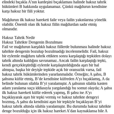
elindeki bıçakla A’nın kardeşini bıçaklaması halinde haksız tahrik
hükümleri B hakkında uygulanamaz. Çünkü mağdurun kendisine
karşı haksız bir fiili yoktur.
Mağdurun ilk haksız hareketi faile veya failin yakınlarına yönelik
olabilir. Önemli olan ilk haksız fiilin mağdurdan sadır etmiş
olmasıdır.
Haksız Tahrik Nedir
Haksız Tahrikte Dengenin Bozulması
Fail ve mağdurun karşılıklı haksız fiillerde bulunması halinde haksız
tahrikte dengenin bozulup bozulmadığı incelenmelidir. Fail, haksız
bir eylemle mağduru tahrik ettikten sonra karşılaştığı tepkiden dolayı
tahrik altında kaldığını savunamaz. Ancak failin karşılaştığı tepki,
kendi gerçekleştirdiği eylemle karşılaştırıldığında aşırı bir hal
almışsa, başka bir deyişle tepkide açık bir oransızlık varsa, fail
haksız tahrik hükümlerinden yararlanmalıdır. Örneğin; A şahsı, B
şahsına küfür etmiş, B’de kendisine küfreden A’yı bıçaklamış, A da
belinde bulunan silahla B’yi yaralamıştır. A şahsının silahla kasten
adam yaralama suçu iddiasıyla yargılandığı bu somut olayda; A şahsı
ilk haksız hareketi küfür ederek yapmış, B şahsı ise A’yı
bıçaklayarak aşırı bir tepki vermiş ve haksız tahrikte dengeyi
bozmuş, A şahsı da kendisini aşırı bir tepkiyle bıçaklayan B’yi
haksız tahrik altında silahla yaralamıştır. Bu durumda haksız tahrikte
denge bozulduğu için ilk haksız hareket A’dan kaynaklansa bile A