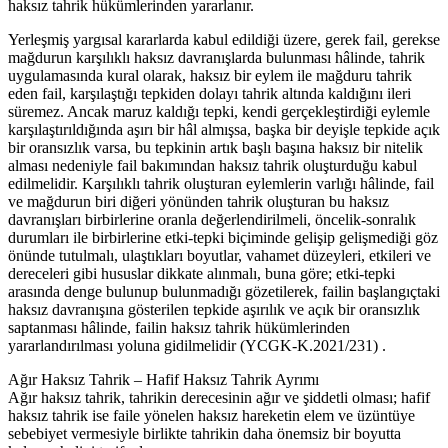
haksız tahrik hükümlerinden yararlanır.
Yerleşmiş yargısal kararlarda kabul edildiği üzere, gerek fail, gerekse
mağdurun karşılıklı haksız davranışlarda bulunması hâlinde, tahrik
uygulamasında kural olarak, haksız bir eylem ile mağduru tahrik
eden fail, karşılaştığı tepkiden dolayı tahrik altında kaldığını ileri
süremez. Ancak maruz kaldığı tepki, kendi gerçekleştirdiği eylemle
karşılaştırıldığında aşırı bir hâl almışsa, başka bir deyişle tepkide açık
bir oransızlık varsa, bu tepkinin artık başlı başına haksız bir nitelik
alması nedeniyle fail bakımından haksız tahrik oluşturduğu kabul
edilmelidir. Karşılıklı tahrik oluşturan eylemlerin varlığı hâlinde, fail
ve mağdurun biri diğeri yönünden tahrik oluşturan bu haksız
davranışları birbirlerine oranla değerlendirilmeli, öncelik-sonralık
durumları ile birbirlerine etki-tepki biçiminde gelişip gelişmediği göz
önünde tutulmalı, ulaştıkları boyutlar, vahamet düzeyleri, etkileri ve
dereceleri gibi hususlar dikkate alınmalı, buna göre; etki-tepki
arasında denge bulunup bulunmadığı gözetilerek, failin başlangıçtaki
haksız davranışına gösterilen tepkide aşırılık ve açık bir oransızlık
saptanması hâlinde, failin haksız tahrik hükümlerinden
yararlandırılması yoluna gidilmelidir (YCGK-K.2021/231) .
Ağır Haksız Tahrik – Hafif Haksız Tahrik Ayrımı
Ağır haksız tahrik, tahrikin derecesinin ağır ve şiddetli olması; hafif
haksız tahrik ise faile yönelen haksız hareketin elem ve üzüntüye
sebebiyet vermesiyle birlikte tahrikin daha önemsiz bir boyutta