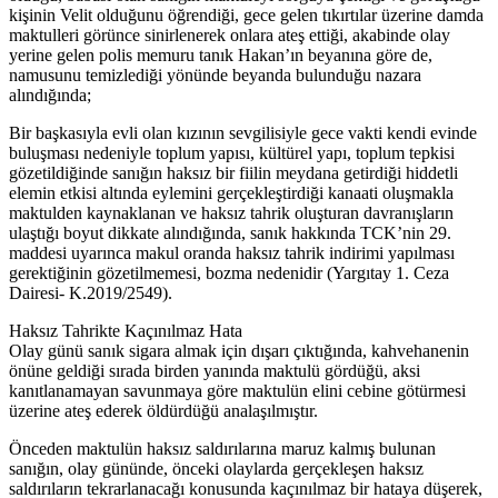
kişinin Velit olduğunu öğrendiği, gece gelen tıkırtılar üzerine damda
maktulleri görünce sinirlenerek onlara ateş ettiği, akabinde olay
yerine gelen polis memuru tanık Hakan’ın beyanına göre de,
namusunu temizlediği yönünde beyanda bulunduğu nazara
alındığında;
Bir başkasıyla evli olan kızının sevgilisiyle gece vakti kendi evinde
buluşması nedeniyle toplum yapısı, kültürel yapı, toplum tepkisi
gözetildiğinde sanığın haksız bir fiilin meydana getirdiği hiddetli
elemin etkisi altında eylemini gerçekleştirdiği kanaati oluşmakla
maktulden kaynaklanan ve haksız tahrik oluşturan davranışların
ulaştığı boyut dikkate alındığında, sanık hakkında TCK’nin 29.
maddesi uyarınca makul oranda haksız tahrik indirimi yapılması
gerektiğinin gözetilmemesi, bozma nedenidir (Yargıtay 1. Ceza
Dairesi- K.2019/2549).
Haksız Tahrikte Kaçınılmaz Hata
Olay günü sanık sigara almak için dışarı çıktığında, kahvehanenin
önüne geldiği sırada birden yanında maktulü gördüğü, aksi
kanıtlanamayan savunmaya göre maktulün elini cebine götürmesi
üzerine ateş ederek öldürdüğü analaşılmıştır.
Önceden maktulün haksız saldırılarına maruz kalmış bulunan
sanığın, olay gününde, önceki olaylarda gerçekleşen haksız
saldırıların tekrarlanacağı konusunda kaçınılmaz bir hataya düşerek,