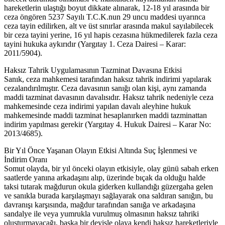
hareketlerin ulaştığı boyut dikkate alınarak, 12-18 yıl arasında bir
ceza öngören 5237 Sayılı T.C.K.nun 29 uncu maddesi uyarınca
ceza tayin edilirken, alt ve üst sınırlar arasında makul sayılabilecek
bir ceza tayini yerine, 16 yıl hapis cezasına hükmedilerek fazla ceza
tayini hukuka aykırıdır (Yargıtay 1. Ceza Dairesi – Karar:
2011/5904).
Haksız Tahrik Uygulamasının Tazminat Davasına Etkisi
Sanık, ceza mahkemesi tarafından haksız tahrik indirimi yapılarak
cezalandırılmıştır. Ceza davasının sanığı olan kişi, aynı zamanda
maddi tazminat davasının davalısıdır. Haksız tahrik nedeniyle ceza
mahkemesinde ceza indirimi yapılan davalı aleyhine hukuk
mahkemesinde maddi tazminat hesaplanırken maddi tazminattan
indirim yapılması gerekir (Yargıtay 4. Hukuk Dairesi – Karar No:
2013/4685).
Bir Yıl Önce Yaşanan Olayın Etkisi Altında Suç İşlenmesi ve
İndirim Oranı
Somut olayda, bir yıl önceki olayın etkisiyle, olay günü sabah erken
saatlerde yanına arkadaşını alıp, üzerinde bıçak da olduğu halde
taksi tutarak mağdurun okula giderken kullandığı güzergaha gelen
ve sanıkla burada karşılaşmayı sağlayarak ona saldıran sanığın, bu
davranışı karşısında, mağdur tarafından sanığa ve arkadaşına
sandalye ile veya yumrukla vurulmuş olmasının haksız tahriki
oluşturmayacağı, başka bir deyişle olaya kendi haksız hareketleriyle