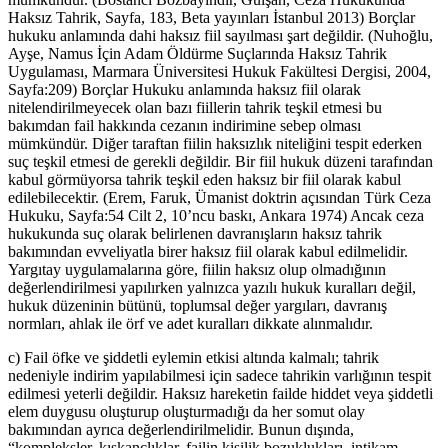
Haksız Tahrik, Sayfa, 183, Beta yayınları İstanbul 2013) Borçlar
hukuku anlamında dahi haksız fiil sayılması şart değildir. (Nuhoğlu,
Ayşe, Namus İçin Adam Öldürme Suçlarında Haksız Tahrik
Uygulaması, Marmara Üniversitesi Hukuk Fakültesi Dergisi, 2004,
Sayfa:209) Borçlar Hukuku anlamında haksız fiil olarak
nitelendirilmeyecek olan bazı fiillerin tahrik teşkil etmesi bu
bakımdan fail hakkında cezanın indirimine sebep olması
mümkündür. Diğer taraftan fiilin haksızlık niteliğini tespit ederken
suç teşkil etmesi de gerekli değildir. Bir fiil hukuk düzeni tarafından
kabul görmüyorsa tahrik teşkil eden haksız bir fiil olarak kabul
edilebilecektir. (Erem, Faruk, Ümanist doktrin açısından Türk Ceza
Hukuku, Sayfa:54 Cilt 2, 10’ncu baskı, Ankara 1974) Ancak ceza
hukukunda suç olarak belirlenen davranışların haksız tahrik
bakımından evveliyatla birer haksız fiil olarak kabul edilmelidir.
Yargıtay uygulamalarına göre, fiilin haksız olup olmadığının
değerlendirilmesi yapılırken yalnızca yazılı hukuk kuralları değil,
hukuk düzeninin bütünü, toplumsal değer yargıları, davranış
normları, ahlak ile örf ve adet kuralları dikkate alınmalıdır.
c) Fail öfke ve şiddetli eylemin etkisi altında kalmalı; tahrik
nedeniyle indirim yapılabilmesi için sadece tahrikin varlığının tespit
edilmesi yeterli değildir. Haksız hareketin failde hiddet veya şiddetli
elem duygusu oluşturup oluşturmadığı da her somut olay
bakımından ayrıca değerlendirilmelidir. Bunun dışında,
“kompleksler, kıskançlıklar, failin kişilik bozuklukları, intikam