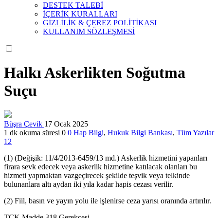
DESTEK TALEBİ
İÇERİK KURALLARI
GİZLİLİK & ÇEREZ POLİTİKASI
KULLANIM SÖZLEŞMESİ
Halkı Askerlikten Soğutma
Suçu
Büşra Çevik
17 Ocak 2025
1 dk okuma süresi
0
0
Hap Bilgi
,
Hukuk Bilgi Bankası
,
Tüm Yazılar
12
(1) (Değişik: 11/4/2013-6459/13 md.) Askerlik hizmetini yapanları
firara sevk edecek veya askerlik hizmetine katılacak olanları bu
hizmeti yapmaktan vazgeçirecek şekilde teşvik veya telkinde
bulunanlara altı aydan iki yıla kadar hapis cezası verilir.
(2) Fiil, basın ve yayın yolu ile işlenirse ceza yarısı oranında artırılır.
TCK Madde 318 Gerekçesi