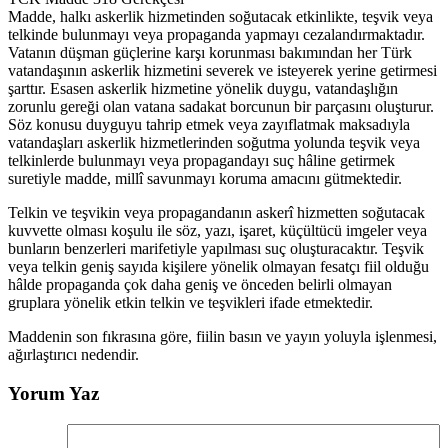
Madde, halkı askerlik hizmetinden soğutacak etkinlikte, teşvik veya
telkinde bulunmayı veya propaganda yapmayı cezalandırmaktadır.
Vatanın düşman güçlerine karşı korunması bakımından her Türk
vatandaşının askerlik hizmetini severek ve isteyerek yerine getirmesi
şarttır. Esasen askerlik hizmetine yönelik duygu, vatandaşlığın
zorunlu gereği olan vatana sadakat borcunun bir parçasını oluşturur.
Söz konusu duyguyu tahrip etmek veya zayıflatmak maksadıyla
vatandaşları askerlik hizmetlerinden soğutma yolunda teşvik veya
telkinlerde bulunmayı veya propagandayı suç hâline getirmek
suretiyle madde, millî savunmayı koruma amacını gütmektedir.
Telkin ve teşvikin veya propagandanın askerî hizmetten soğutacak
kuvvette olması koşulu ile söz, yazı, işaret, küçültücü imgeler veya
bunların benzerleri marifetiyle yapılması suç oluşturacaktır. Teşvik
veya telkin geniş sayıda kişilere yönelik olmayan fesatçı fiil olduğu
hâlde propaganda çok daha geniş ve önceden belirli olmayan
gruplara yönelik etkin telkin ve teşvikleri ifade etmektedir.
Maddenin son fıkrasına göre, fiilin basın ve yayın yoluyla işlenmesi,
ağırlaştırıcı nedendir.
Yorum Yaz