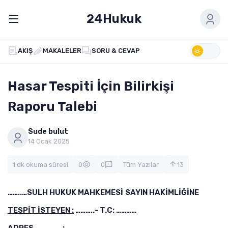
24Hukuk
AKIŞ
MAKALELER
SORU & CEVAP
Hasar Tespiti İçin Bilirkişi
Raporu Talebi
Sude bulut
14 Ocak 2025
1 dk okuma süresi
0
0
Tüm Yazılar
13
……..…SULH HUKUK MAHKEMESİ
SAYIN HAKİMLİĞİNE
TESPİT İSTEYEN :
………..- T.C: …………