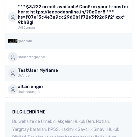
* * * $3,222 credit available! Confirm your transfer
here: https://ieccodeonline.in/?0q0cr8 * * *
hs=f07e13c4e3a9cc29d0b1f72e3192d9f2* ххх*
9bh8gl
@82umxa
@admin
@albertogagne
TestUser MyName
@Alice
altan engin
@altanengin
BILGILENDIRME
Bu website'de Örnek dilekçeler, Hukuk Ders Notları,
Yargıtay Kararları, KPSS, Hakimlik Savcılık Sınavı, Hukuk