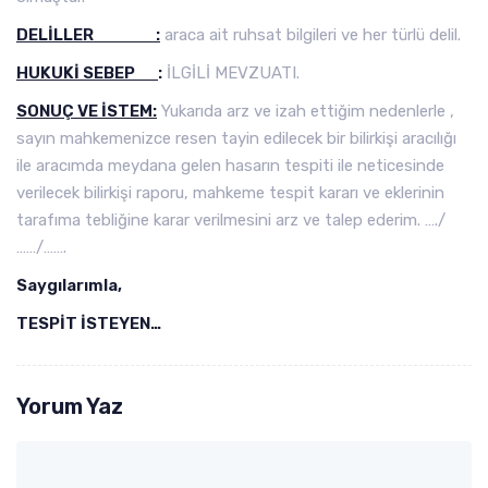
DELİLLER :
araca ait ruhsat bilgileri ve her türlü delil.
HUKUKİ SEBEP
:
İLGİLİ MEVZUATI.
SONUÇ VE İSTEM:
Yukarıda arz ve izah ettiğim nedenlerle ,
sayın mahkemenizce resen tayin edilecek bir bilirkişi aracılığı
ile aracımda meydana gelen hasarın tespiti ile neticesinde
verilecek bilirkişi raporu, mahkeme tespit kararı ve eklerinin
tarafıma tebliğine karar verilmesini arz ve talep ederim. …./
……/…….
Saygılarımla,
TESPİT İSTEYEN…
Yorum Yaz