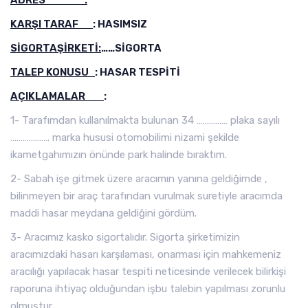
ADRES :
KARŞI TARAF
: HASIMSIZ
SİGORTAŞİRKETİ:
……SİGORTA
TALEP KONUSU
: HASAR TESPİTİ
AÇIKLAMALAR
:
1- Tarafımdan kullanılmakta bulunan 34 …………… plaka sayılı
………………. marka hususi otomobilimi nizami şekilde
ikametgahımızın önünde park halinde bıraktım.
2- Sabah işe gitmek üzere aracımın yanına geldiğimde ,
bilinmeyen bir araç tarafından vurulmak suretiyle aracımda
maddi hasar meydana geldiğini gördüm.
3- Aracımız kasko sigortalıdır. Sigorta şirketimizin
aracımızdaki hasarı karşılaması, onarması için mahkemeniz
aracılığı yapılacak hasar tespiti neticesinde verilecek bilirkişi
raporuna ihtiyaç olduğundan işbu talebin yapılması zorunlu
olmuştur.