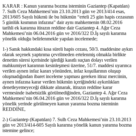
KARAR : Kanun yararına bozma isteminin Gaziantep (Kapatılan)
7. Sulh Ceza Mahkemesi’nin 23.10.2013 gün ve 2013/414 esas,
2013/605 Sayılı hükmü ile bu hükmün “erteli 25 gün hapis cezasının
5 günlük kısmının infazına” dair aynı mahkemenin 08.02.2016
tarihli ek kararına itirazın reddine dair Gaziantep 4. Ağır Ceza
Mahkemesi’nin 06.04.2016 gün ve 2016/322 D.İş sayılı kararına
yönelik olduğu belirlenmekle yapılan incelemede;
1-) Sanık hakkındaki kısa süreli hapis cezası, 50/3. maddesine aykırı
olarak seçenek yaptırıma çevrilmeden ertelenmiş olmakla birlikte
denetim süresi içerisinde işlediği kasıtlı suçtan dolayı verilen
mahkumiyet kararının kesinleşmesi üzerine, 51/7. maddesi uyarınca
verilen aynen infaz kararı yönünden, infaz koşullarının oluşup
oluşmadığından ibaret inceleme yapması gereken itiraz merciinin,
aynen infazına karar verilen hükmün içeriğindeki aykırılıkları
denetleyemeyeceği dikkate alınarak, itirazın reddine karar
vermesinde isabetsizlik görülmediğinden, Gaziantep 4. Ağır Ceza
Mahkemesi’nin 06.04.2016 gün ve 2016/322 D.İş sayılı kararına
yönelik yerinde görülmeyen kanun yararına bozma isteminin
REDDİNE,
2-) Gaziantep (Kapatılan) 7. Sulh Ceza Mahkemesi’nin 23.10.2013
gün ve 2013/414-605 Sayılı kararına yönelik kanun yararına bozma
istemine gelince;