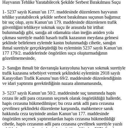
Hayvanın Tehlike Yaratabilecek Şekilde Serbest Bırakılması Suçu
1- 5237 sayılı Kanun’un 177. maddesinde düzenlenen hayvanın
tehlike yaratabilecek şekilde serbest bırakılması suçunun bağımsız
bir suç olup, aynı Kanun’un 179. maddesinde düzenlenen trafik
güvenliğini tehlikeye sokmak suçu ile arasında bir irtibat
bulunmadığı gibi, sanığa ait otlamakta olan ineğin aniden yola
çıkması suretiyle maddi hasarlı trafik kazasının meydana gelmesi
şeklinde belirlenen eylemde kastın bulunmadığı cihetle, sanığın
ihmal suretiyle gerçekleştirdiği bu eyleminin 5237 sayılı Kanun’un
177 179/2. maddelerinde öngörülen suçu oluşturmadığının
gözetilmemesinde,
2- Sanığın ihmali bir davranışla karayoluna hayvan sokmak suretiyle
trafik kazasına sebebiyet vermek şeklindeki eyleminin 2918 sayılı
Karayolları Trafik Kanunu’nun 69/2. maddesinde düzenlendiğinin
ve idari yaptırımı gerektirdiğinin nazara alınmamasında,
3- 5237 sayılı Kanun’un 50/2. maddesinde suç tanımında hapis
cezası ile adli para cezasının seçenek olarak öngörüldüğü hallerde,
hapis cezasına hükmedilmişse; bu ceza artık adli para cezasına
çevrilmez şeklindeki düzenleme karşısında, mahkemece sanık
hakkında ceza tayininde anılan Kanun’un 177. maddesinde
öngörülen seçenek yaptırımlardan hapis cezasına hükmedildiği
cihetle, hapis cezasının adli para cezasına çevrilmek suretiyle yazılı