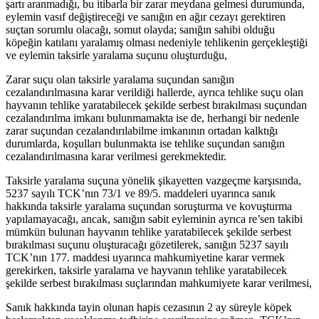
şartı aranmadığı, bu itibarla bir zarar meydana gelmesi durumunda,
eylemin vasıf değiştireceği ve sanığın en ağır cezayı gerektiren
suçtan sorumlu olacağı, somut olayda; sanığın sahibi olduğu
köpeğin katılanı yaralamış olması nedeniyle tehlikenin gerçekleştiği
ve eylemin taksirle yaralama suçunu oluşturduğu,
Zarar suçu olan taksirle yaralama suçundan sanığın
cezalandırılmasına karar verildiği hallerde, ayrıca tehlike suçu olan
hayvanın tehlike yaratabilecek şekilde serbest bırakılması suçundan
cezalandırılma imkanı bulunmamakta ise de, herhangi bir nedenle
zarar suçundan cezalandırılabilme imkanının ortadan kalktığı
durumlarda, koşulları bulunmakta ise tehlike suçundan sanığın
cezalandırılmasına karar verilmesi gerekmektedir.
Taksirle yaralama suçuna yönelik şikayetten vazgeçme karşısında,
5237 sayılı TCK’nın 73/1 ve 89/5. maddeleri uyarınca sanık
hakkında taksirle yaralama suçundan soruşturma ve kovuşturma
yapılamayacağı, ancak, sanığın sabit eyleminin ayrıca re’sen takibi
mümkün bulunan hayvanın tehlike yaratabilecek şekilde serbest
bırakılması suçunu oluşturacağı gözetilerek, sanığın 5237 sayılı
TCK’nın 177. maddesi uyarınca mahkumiyetine karar vermek
gerekirken, taksirle yaralama ve hayvanın tehlike yaratabilecek
şekilde serbest bırakılması suçlarından mahkumiyete karar verilmesi,
Sanık hakkında tayin olunan hapis cezasının 2 ay süreyle köpek