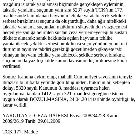
mağduru ısırarak yaralaması biçiminde gerçekleşen eyleminin,
taksirle yaralama suçunun yanı sıra 5237 sayılı TCK’nın 177.
maddesinde tanımlanan hayvanın tehlike yaratabilecek şekilde
serbest bırakılması suçunu da oluşturduğu, daha ağır nitelikteki
taksirle yaralama suçundan mağdurun şikayetinden vazgeçmesi
nedeniyle sanığa belirtilen suçtan ceza verilemeyeceği hususları
dikkate alınarak; sanık hakkında açılan hayvanın tehlike
yaratabilecek şekilde serbest bırakılması suçu yönünden hukuki
durumun tayin ve takdiri gerektiği gözetilmeden şikayete tabi
olmayan hayvanı tehlike yaratabilecek şekilde serbest bırakma
suçundan da yazılı şekilde kamu davasının düşürülmesine karar
verilmesi,
Sonuç: Kanuna aykırı olup, mahalli Cumhuriyet savcısının temyiz
itirazları bu itibarla yerinde görüldüğünden, hükmün bu sebepten
dolayı 5320 sayılı Kanunun 8. maddesi uyarınca halen
uygulanmakta olan 1412 sayılı 321. maddesi gereğince isteme
uygun olarak BOZULMASINA, 24.04.2014 tarihinde oybirliği ile,
karar verildi.
YARGITAY 2. CEZA DAİRESİ Esas: 2008/34258 Karar:
2009/2619 Tarih: 29.01.2009
TCK 177. Madde