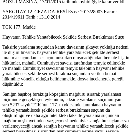
BOZULMASINA, 13/01/2015 tarihinde oybirliğiyle karar verildi.
YARGITAY 12. CEZA DAİRESİ Esas : 2013/28903 Karar :
2014/19611 Tarih : 13.10.2014
TCK 177. Madde
Hayvanın Tehlike Yaratabilecek Şekilde Serbest Bırakılması Suçu
Taksirle yaralama suçundan kamu davasının şikayet yokluğu nedeni
ile düşürülmesine, hayvanı tehlike yaratabilecek şekilde serbest
bırakma suçundan ise suçun unsurları oluşmadığından beraate ilişkin
hükümler, mahalli Cumhuriyet savcısı tarafından temyiz edilmekle
ve mahalli Cumhuriyet savcısının temyiz talebinin hayvanı tehlike
yaratabilecek şekilde serbest bırakma suçundan verilen beraat
hükmüne yönelik olduğu belirlenmekle, dosya incelenerek gereği
düşünüldü;
Sanığın başıboş bıraktığı köpeğinin mağduru ısırarak yaralaması
biçiminde gerçekleşen eyleminin, taksirle yaralama suçunun yanı
sıra 5237 sayılı TCK’nın 177. maddesinde tanımlanan hayvanın
tehlike yaratabilecek şekilde serbest bırakılması suçunu da
oluşturduğu ve daha ağır nitelikteki taksirle yaralama suçundan
mağdurun şikayetinden vazgeçmesi nedeniyle sanığa bu suçtan ceza
verilemeyeceği ancak sanığın hayvanın tehlike yaratabilecek şekilde
serbest bırakılması suçundan mahkumiyeti yerine yazılı şekilde