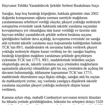
Hayvanın Tehlike Yaratabilecek Şekilde Serbest Bırakılması Suçu
Sanığın, başı boş bıraktığı köpeğinin, bakkala gitmekte olan 2002
doğumlu komşusunun oğlunu ısırması suretiyle mağdurun
yaralanmasına sebebiyet verdiği olayda; şikayet yokluğu nedeniyle
soruşturma evresinde sanık hakkında taksirle yaralama suçundan
kovuşturmaya yer olmadığına dair karar verildiği ve üzerine atılı
hayvanı tehlike yaratabilecek şekilde serbest bırakma suçunu
işlediğinden bahisle dava açıldığı, kovuşturma evresinde ise sanığa
atılı eylemin taksirle yaralama suçu kapsamında kaldığından bahisle
TCK’nın 89/1. maddesinden ek savunma hakkı verilerek şikayet
yokluğu nedeniyle düşme kararı verilmiş ise de; sanığın başıboş
bıraktığı köpeğinin mağduru yaralaması şeklinde gerçekleşen
eyleminin TCK’nın 177/1. 89/1. maddelerinde belirtilen suçları
oluşturduğu ancak, taksirle yaralama suçu yönünden mağdurların
aşamalarda şikayetçi olmadıkları gibi bu suç yönünden de açılmış bir
davanın bulunmadığı, iddianame kapsamının TCK’nın 177/1.
maddesinde düzenlenen suça ilişkin olduğu, sanığın atılı bu suçtan
da mahkumiyeti yerine, suç vasfında yanılgıya düşülerek taksirle
yaralama suçundan şikayet yokluğu nedeniyle düşme kararı
verilmesi,
Kanuna aykırı olup, mahalli Cumhuriyet savcısının temyiz itirazları
bu itibarla yerinde görüldüğünden, hükmün bu sebepten dolayı 5320