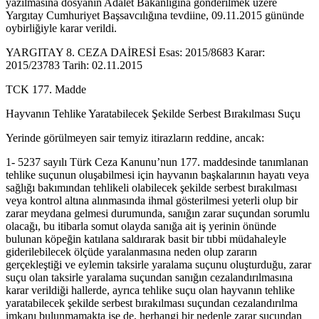
yazılmasına dosyanın Adalet Bakanlığına gönderilmek üzere
Yargıtay Cumhuriyet Başsavcılığına tevdiine, 09.11.2015 gününde
oybirliğiyle karar verildi.
YARGITAY 8. CEZA DAİRESİ Esas: 2015/8683 Karar:
2015/23783 Tarih: 02.11.2015
TCK 177. Madde
Hayvanın Tehlike Yaratabilecek Şekilde Serbest Bırakılması Suçu
Yerinde görülmeyen sair temyiz itirazların reddine, ancak:
1- 5237 sayılı Türk Ceza Kanunu’nun 177. maddesinde tanımlanan
tehlike suçunun oluşabilmesi için hayvanın başkalarının hayatı veya
sağlığı bakımından tehlikeli olabilecek şekilde serbest bırakılması
veya kontrol altına alınmasında ihmal gösterilmesi yeterli olup bir
zarar meydana gelmesi durumunda, sanığın zarar suçundan sorumlu
olacağı, bu itibarla somut olayda sanığa ait iş yerinin önünde
bulunan köpeğin katılana saldırarak basit bir tıbbi müdahaleyle
giderilebilecek ölçüde yaralanmasına neden olup zararın
gerçekleştiği ve eylemin taksirle yaralama suçunu oluşturduğu, zarar
suçu olan taksirle yaralama suçundan sanığın cezalandırılmasına
karar verildiği hallerde, ayrıca tehlike suçu olan hayvanın tehlike
yaratabilecek şekilde serbest bırakılması suçundan cezalandırılma
imkanı bulunmamakta ise de, herhangi bir nedenle zarar suçundan