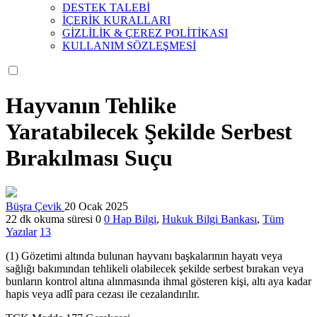
DESTEK TALEBİ
İÇERİK KURALLARI
GİZLİLİK & ÇEREZ POLİTİKASI
KULLANIM SÖZLEŞMESİ
Hayvanın Tehlike
Yaratabilecek Şekilde Serbest
Bırakılması Suçu
Büşra Çevik
20 Ocak 2025
22 dk okuma süresi
0
0
Hap Bilgi
,
Hukuk Bilgi Bankası
,
Tüm
Yazılar
13
(1) Gözetimi altında bulunan hayvanı başkalarının hayatı veya
sağlığı bakımından tehlikeli olabilecek şekilde serbest bırakan veya
bunların kontrol altına alınmasında ihmal gösteren kişi, altı aya kadar
hapis veya adlî para cezası ile cezalandırılır.