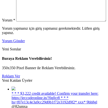
Yorum
*
Yorum yapmanız için giriş yapmanız gerekmektedir. Lüften giriş
yapınız.
Yorum Gönder
Yeni Sorular
Buraya Reklam Verebilirsiniz!
350x350 Pixel Banner ile Reklam Verebilirsiniz.
Reklam Ver
Yeni Katılan Üyeler
* * * $3,222 credit available! Confirm your transfer here:
https://ieccodeonline.in/?0q0cr8 * * *
hs=f07e13c4e3a9cc29d0b1f72e3192d9f2* ххх* 9bh8gl
@82umxa