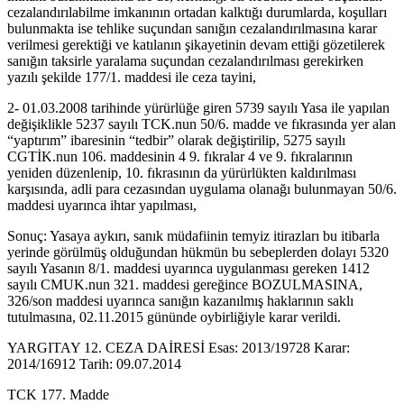
cezalandırılabilme imkanının ortadan kalktığı durumlarda, koşulları
bulunmakta ise tehlike suçundan sanığın cezalandırılmasına karar
verilmesi gerektiği ve katılanın şikayetinin devam ettiği gözetilerek
sanığın taksirle yaralama suçundan cezalandırılması gerekirken
yazılı şekilde 177/1. maddesi ile ceza tayini,
2- 01.03.2008 tarihinde yürürlüğe giren 5739 sayılı Yasa ile yapılan
değişiklikle 5237 sayılı TCK.nun 50/6. madde ve fıkrasında yer alan
“yaptırım” ibaresinin “tedbir” olarak değiştirilip, 5275 sayılı
CGTİK.nun 106. maddesinin 4 9. fıkralar 4 ve 9. fıkralarının
yeniden düzenlenip, 10. fıkrasının da yürürlükten kaldırılması
karşısında, adli para cezasından uygulama olanağı bulunmayan 50/6.
maddesi uyarınca ihtar yapılması,
Sonuç: Yasaya aykırı, sanık müdafiinin temyiz itirazları bu itibarla
yerinde görülmüş olduğundan hükmün bu sebeplerden dolayı 5320
sayılı Yasanın 8/1. maddesi uyarınca uygulanması gereken 1412
sayılı CMUK.nun 321. maddesi gereğince BOZULMASINA,
326/son maddesi uyarınca sanığın kazanılmış haklarının saklı
tutulmasına, 02.11.2015 gününde oybirliğiyle karar verildi.
YARGITAY 12. CEZA DAİRESİ Esas: 2013/19728 Karar:
2014/16912 Tarih: 09.07.2014
TCK 177. Madde