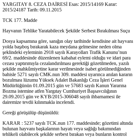
YARGITAY 8. CEZA DAİRESİ Esas: 2015/14169 Karar:
2015/24187 Tarih: 09.11.2015
TCK 177. Madde
Hayvanın Tehlike Yaratabilecek Şekilde Serbest Bırakılması Suçu
Dosya kapsamına göre, sanığın olay tarihinde kendisine ait hayvanı
yolda başıboş bırakarak kaza meydana gelmesine neden olma
şeklindeki eyleminin 2918 sayılı Karayolları Trafik Kanunu’nun
69/2. maddesinde düzenlenen kabahat eylemi olduğu ve idari para
cezası yaptırımıyla cezalandırılması gerektiği gözetilmeden, yazılı
şekilde mahkûmiyetine karar verilmesinde isabet görülmediğinden
bahisle 5271 sayılı CMK.nun 309. maddesi uyarınca anılan kararın
bozulması lüzumu Yüksek Adalet Bakanlığı Ceza İşleri Genel
Müdürlüğünün 01.09.2015 gün ve 57683 sayılı Kanun Yararına
Bozma istemine atfen Yargıtay Cumhuriyet Başsavcılığının
29.09.2015 gün ve KYB/2015-306048 sayılı ihbarnamesi ile
dairemize tevdii kılınmakla incelendi.
Gereği görüşülüp düşünüldü:
KARAR : 5237 sayılı TCK.nun 177. maddesinde; gözetimi altında
bulunan hayvanı başkalarının hayatı veya sağlığı bakımından
tehlikeli olabilecek şekilde serbest bırakan veya bunların kontrol