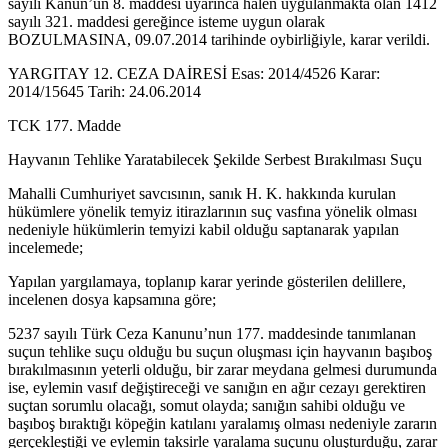
sayılı Kanun’un 8. maddesi uyarınca halen uygulanmakta olan 1412
sayılı 321. maddesi gereğince isteme uygun olarak
BOZULMASINA, 09.07.2014 tarihinde oybirliğiyle, karar verildi.
YARGITAY 12. CEZA DAİRESİ Esas: 2014/4526 Karar:
2014/15645 Tarih: 24.06.2014
TCK 177. Madde
Hayvanın Tehlike Yaratabilecek Şekilde Serbest Bırakılması Suçu
Mahalli Cumhuriyet savcısının, sanık H. K. hakkında kurulan
hükümlere yönelik temyiz itirazlarının suç vasfına yönelik olması
nedeniyle hükümlerin temyizi kabil olduğu saptanarak yapılan
incelemede;
Yapılan yargılamaya, toplanıp karar yerinde gösterilen delillere,
incelenen dosya kapsamına göre;
5237 sayılı Türk Ceza Kanunu’nun 177. maddesinde tanımlanan
suçun tehlike suçu olduğu bu suçun oluşması için hayvanın başıboş
bırakılmasının yeterli olduğu, bir zarar meydana gelmesi durumunda
ise, eylemin vasıf değiştireceği ve sanığın en ağır cezayı gerektiren
suçtan sorumlu olacağı, somut olayda; sanığın sahibi olduğu ve
başıboş bıraktığı köpeğin katılanı yaralamış olması nedeniyle zararın
gerçekleştiği ve eylemin taksirle yaralama suçunu oluşturduğu, zarar