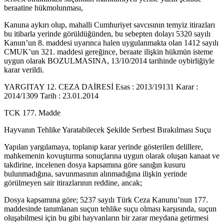
beraatine hükmolunması,
Kanuna aykırı olup, mahalli Cumhuriyet savcısının temyiz itirazları
bu itibarla yerinde görüldüğünden, bu sebepten dolayı 5320 sayılı
Kanun’un 8. maddesi uyarınca halen uygulanmakta olan 1412 sayılı
CMUK’un 321. maddesi gereğince, beraate ilişkin hükmün isteme
uygun olarak BOZULMASINA, 13/10/2014 tarihinde oybirliğiyle
karar verildi.
YARGITAY 12. CEZA DAİRESİ Esas : 2013/19131 Karar :
2014/1309 Tarih : 23.01.2014
TCK 177. Madde
Hayvanın Tehlike Yaratabilecek Şekilde Serbest Bırakılması Suçu
Yapılan yargılamaya, toplanıp karar yerinde gösterilen delillere,
mahkemenin kovuşturma sonuçlarına uygun olarak oluşan kanaat ve
takdirine, incelenen dosya kapsamına göre sanığın kusuru
bulunmadığına, savunmasının alınmadığına ilişkin yerinde
görülmeyen sair itirazlarının reddine, ancak;
Dosya kapsamına göre; 5237 sayılı Türk Ceza Kanunu’nun 177.
maddesinde tanımlanan suçun tehlike suçu olması karşısında, suçun
oluşabilmesi için bu gibi hayvanların bir zarar meydana getirmesi