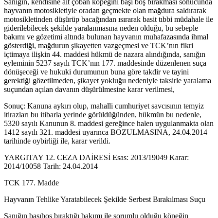
Sanığın, kendisine ait çoban köpeğini başı boş bırakması sonucunda
hayvanın motosikletiyle oradan geçmekte olan mağdura saldırarak
motosikletinden düşürüp bacağından ısırarak basit tıbbi müdahale ile
giderilebilecek şekilde yaralanmasına neden olduğu, bu sebeple
bakımı ve gözetimi altında bulunan hayvanın muhafazasında ihmal
gösterdiği, mağdurun şikayetten vazgeçmesi ve TCK’nın fikri
içtimaya ilişkin 44. maddesi hükmü de nazara alındığında, sanığın
eyleminin 5237 sayılı TCK’nın 177. maddesinde düzenlenen suça
dönüşeceği ve hukuki durumunun buna göre takdir ve tayini
gerektiği gözetilmeden, şikayet yokluğu nedeniyle taksirle yaralama
suçundan açılan davanın düşürülmesine karar verilmesi,
Sonuç: Kanuna aykırı olup, mahalli cumhuriyet savcısının temyiz
itirazları bu itibarla yerinde görüldüğünden, hükmün bu nedenle,
5320 sayılı Kanunun 8. maddesi gereğince halen uygulanmakta olan
1412 sayılı 321. maddesi uyarınca BOZULMASINA, 24.04.2014
tarihinde oybirliği ile, karar verildi.
YARGITAY 12. CEZA DAİRESİ Esas: 2013/19049 Karar:
2014/10058 Tarih: 24.04.2014
TCK 177. Madde
Hayvanın Tehlike Yaratabilecek Şekilde Serbest Bırakılması Suçu
Sanığın başıboş bıraktığı bakımı ile sorumlu olduğu köpeğin