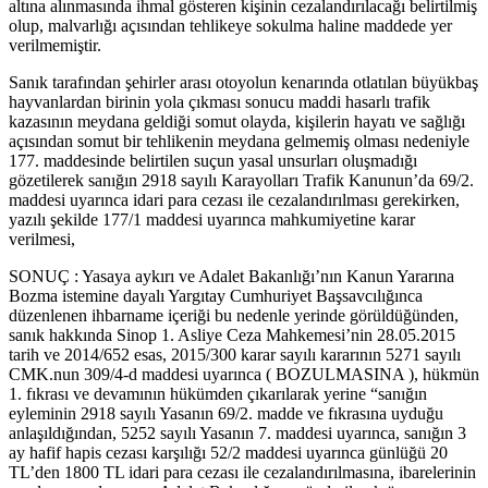
altına alınmasında ihmal gösteren kişinin cezalandırılacağı belirtilmiş
olup, malvarlığı açısından tehlikeye sokulma haline maddede yer
verilmemiştir.
Sanık tarafından şehirler arası otoyolun kenarında otlatılan büyükbaş
hayvanlardan birinin yola çıkması sonucu maddi hasarlı trafik
kazasının meydana geldiği somut olayda, kişilerin hayatı ve sağlığı
açısından somut bir tehlikenin meydana gelmemiş olması nedeniyle
177. maddesinde belirtilen suçun yasal unsurları oluşmadığı
gözetilerek sanığın 2918 sayılı Karayolları Trafik Kanunun’da 69/2.
maddesi uyarınca idari para cezası ile cezalandırılması gerekirken,
yazılı şekilde 177/1 maddesi uyarınca mahkumiyetine karar
verilmesi,
SONUÇ : Yasaya aykırı ve Adalet Bakanlığı’nın Kanun Yararına
Bozma istemine dayalı Yargıtay Cumhuriyet Başsavcılığınca
düzenlenen ihbarname içeriği bu nedenle yerinde görüldüğünden,
sanık hakkında Sinop 1. Asliye Ceza Mahkemesi’nin 28.05.2015
tarih ve 2014/652 esas, 2015/300 karar sayılı kararının 5271 sayılı
CMK.nun 309/4-d maddesi uyarınca ( BOZULMASINA ), hükmün
1. fıkrası ve devamının hükümden çıkarılarak yerine “sanığın
eyleminin 2918 sayılı Yasanın 69/2. madde ve fıkrasına uyduğu
anlaşıldığından, 5252 sayılı Yasanın 7. maddesi uyarınca, sanığın 3
ay hafif hapis cezası karşılığı 52/2 maddesi uyarınca günlüğü 20
TL’den 1800 TL idari para cezası ile cezalandırılmasına, ibarelerinin