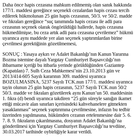
Daha önce hapis cezasına mahkum edilmemiş olan sanık hakkında
177/1. maddesi gereğince seçenekli cezalardan hapis cezası tercih
edilerek hükmolunan 25 gün hapis cezasının, 50/3. ve 50/2. madde
ve fıkraları gereğince “suç tanımında hapis cezası ile adli para
cezasının seçenek olarak öngörüldüğü hallerde, hapis cezasına
hükmedilmişse, bu ceza artık adli para cezasına çevrilemez” hükmü
uyarınca aynı maddede yer alan seçenek yaptırımlardan birine
çevrilmesi gerektiğinin gözetilmemesi,
SONUÇ : Yasaya aykırı ve Adalet Bakanlığı’nın Kanun Yararına
Bozma istemine dayalı Yargıtay Cumhuriyet Başsavcılığı’nın
ihbarname içeriği bu itibarla yerinde görüldüğünden Gaziantep
(Kapatılan) 7. Sulh Ceza Mahkemesi’nin 23.10.2013 gün ve
2013/414-605 Sayılı kararının 309. maddesi uyarınca
BOZULMASINA, 5237 Sayılı TCK.nun 177/1. maddesi uyarınca
tayin olunun 25 gün hapis cezasının, 5237 Sayılı TCK.nun 50/2
50/3. madde ve fıkraları gözetilerek aynı Kanun’un 50. maddesinin
1. fıkra (d) bendi uyarınca takdiren “25 gün süreyle sanığın ikamet
ettiği mücavir alan sınırları içerisindeki kahvehanelere gitmekten
yasaklanması” seçenek yaptırımına çevrilmesine, infazın bu tedbir
üzerinden yapılmasına, hükümden cezanın ertelenmesine dair 5. 6.
7. 8. 9. fıkraların çıkarılmasına, dosyanın Adalet Bakanlığı’na
gönderilmesi için Yargıtay Cumhuriyet Başsavcılığı’na tevdiine,
30.03.2017 tarihinde oybirliğiyle karar verildi.