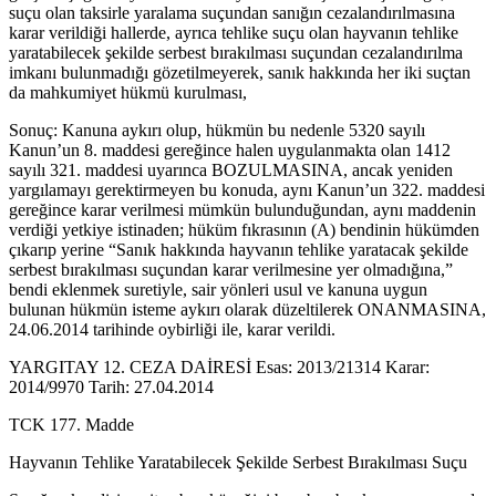
suçu olan taksirle yaralama suçundan sanığın cezalandırılmasına
karar verildiği hallerde, ayrıca tehlike suçu olan hayvanın tehlike
yaratabilecek şekilde serbest bırakılması suçundan cezalandırılma
imkanı bulunmadığı gözetilmeyerek, sanık hakkında her iki suçtan
da mahkumiyet hükmü kurulması,
Sonuç: Kanuna aykırı olup, hükmün bu nedenle 5320 sayılı
Kanun’un 8. maddesi gereğince halen uygulanmakta olan 1412
sayılı 321. maddesi uyarınca BOZULMASINA, ancak yeniden
yargılamayı gerektirmeyen bu konuda, aynı Kanun’un 322. maddesi
gereğince karar verilmesi mümkün bulunduğundan, aynı maddenin
verdiği yetkiye istinaden; hüküm fıkrasının (A) bendinin hükümden
çıkarıp yerine “Sanık hakkında hayvanın tehlike yaratacak şekilde
serbest bırakılması suçundan karar verilmesine yer olmadığına,”
bendi eklenmek suretiyle, sair yönleri usul ve kanuna uygun
bulunan hükmün isteme aykırı olarak düzeltilerek ONANMASINA,
24.06.2014 tarihinde oybirliği ile, karar verildi.
YARGITAY 12. CEZA DAİRESİ Esas: 2013/21314 Karar:
2014/9970 Tarih: 27.04.2014
TCK 177. Madde
Hayvanın Tehlike Yaratabilecek Şekilde Serbest Bırakılması Suçu