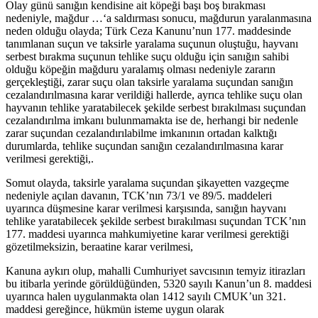
Olay günü sanığın kendisine ait köpeği başı boş bırakması
nedeniyle, mağdur …‘a saldırması sonucu, mağdurun yaralanmasına
neden olduğu olayda; Türk Ceza Kanunu’nun 177. maddesinde
tanımlanan suçun ve taksirle yaralama suçunun oluştuğu, hayvanı
serbest bırakma suçunun tehlike suçu olduğu için sanığın sahibi
olduğu köpeğin mağduru yaralamış olması nedeniyle zararın
gerçekleştiği, zarar suçu olan taksirle yaralama suçundan sanığın
cezalandırılmasına karar verildiği hallerde, ayrıca tehlike suçu olan
hayvanın tehlike yaratabilecek şekilde serbest bırakılması suçundan
cezalandırılma imkanı bulunmamakta ise de, herhangi bir nedenle
zarar suçundan cezalandırılabilme imkanının ortadan kalktığı
durumlarda, tehlike suçundan sanığın cezalandırılmasına karar
verilmesi gerektiği,.
Somut olayda, taksirle yaralama suçundan şikayetten vazgeçme
nedeniyle açılan davanın, TCK’nın 73/1 ve 89/5. maddeleri
uyarınca düşmesine karar verilmesi karşısında, sanığın hayvanı
tehlike yaratabilecek şekilde serbest bırakılması suçundan TCK’nın
177. maddesi uyarınca mahkumiyetine karar verilmesi gerektiği
gözetilmeksizin, beraatine karar verilmesi,
Kanuna aykırı olup, mahalli Cumhuriyet savcısının temyiz itirazları
bu itibarla yerinde görüldüğünden, 5320 sayılı Kanun’un 8. maddesi
uyarınca halen uygulanmakta olan 1412 sayılı CMUK’un 321.
maddesi gereğince, hükmün isteme uygun olarak