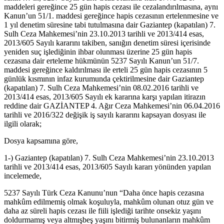
maddeleri gereğince 25 gün hapis cezası ile cezalandırılmasına, aynı
Kanun’un 51/1. maddesi gereğince hapis cezasının ertelenmesine ve
1 yıl denetim süresine tabi tutulmasına dair Gaziantep (kapatılan) 7.
Sulh Ceza Mahkemesi’nin 23.10.2013 tarihli ve 2013/414 esas,
2013/605 Sayılı kararını takiben, sanığın denetim süresi içerisinde
yeniden suç işlediğinin ihbar olunması üzerine 25 gün hapis
cezasına dair erteleme hükmünün 5237 Sayılı Kanun’un 51/7.
maddesi gereğince kaldırılması ile erteli 25 gün hapis cezasının 5
günlük kısmının infaz kurumunda çektirilmesine dair Gaziantep
(kapatılan) 7. Sulh Ceza Mahkemesi’nin 08.02.2016 tarihli ve
2013/414 esas, 2013/605 Sayılı ek kararına karşı yapılan itirazın
reddine dair GAZİANTEP 4. Ağır Ceza Mahkemesi’nin 06.04.2016
tarihli ve 2016/322 değişik iş sayılı kararını kapsayan dosyası ile
ilgili olarak;
Dosya kapsamına göre,
1-) Gaziantep (kapatılan) 7. Sulh Ceza Mahkemesi’nin 23.10.2013
tarihli ve 2013/414 esas, 2013/605 Sayılı kararı yönünden yapılan
incelemede,
5237 Sayılı Türk Ceza Kanunu’nun “Daha önce hapis cezasına
mahkûm edilmemiş olmak koşuluyla, mahkûm olunan otuz gün ve
daha az süreli hapis cezası ile fiili işlediği tarihte onsekiz yaşını
doldurmamış veya altmışbeş yaşını bitirmiş bulunanların mahkûm