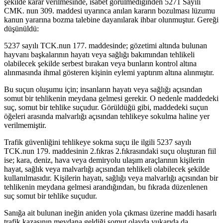
şekilde karar verilmesinde, isabet görülmediğinden 5271 Sayılı
CMK. nun 309. maddesi uyarınca anılan kararın bozulması lüzumu
kanun yararına bozma talebine dayanılarak ihbar olunmuştur. Gereği
düşünüldü:
5237 sayılı TCK.nun 177. maddesinde; gözetimi altında bulunan
hayvanı başkalarının hayatı veya sağlığı bakımından tehlikeli
olabilecek şekilde serbest bırakan veya bunların kontrol altına
alınmasında ihmal gösteren kişinin eylemi yaptırım altına alınmıştır.
Bu suçun oluşumu için; insanların hayatı veya sağlığı açısından
somut bir tehlikenin meydana gelmesi gerekir. O nedenle maddedeki
suç, somut bir tehlike suçudur. Görüldüğü gibi, maddedeki suçun
öğeleri arasında malvarlığı açısından tehlikeye sokulma haline yer
verilmemiştir.
Trafik güvenliğini tehlikeye sokma suçu ile ilgili 5237 sayılı
TCK.nun 179. maddesinin 2.fıkras 2.fıkrasındaki suçu oluşturan fiil
ise; kara, deniz, hava veya demiryolu ulaşım araçlarının kişilerin
hayat, sağlık veya malvarlığı açısından tehlikeli olabilecek şekilde
kullanılmasıdır. Kişilerin hayatı, sağlığı veya malvarlığı açısından bir
tehlikenin meydana gelmesi arandığından, bu fıkrada düzenlenen
suç somut bir tehlike suçudur.
Sanığa ait bulunan ineğin aniden yola çıkması üzerine maddi hasarlı
trafik kazasının meydana geldiği somut olayda yukarıda da