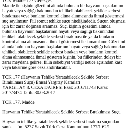
TCK Madde 177 Gerekçesi
Madde ile kişinin gözetimi altında bulunan bir hayvanı başkalarının
hayatı veya sağlığı bakımından tehlikeli olabilecek şekilde serbest
bırakması veya bunların kontrol altına alınmasında ihmal göstermesi
suç sayılmıştır. Fiil somut tehlike suçu niteliğindedir. Suçun oluşması
için bir zarar doğması aranmaz. Suç, kişinin gözetimi altında
bulunan hayvanın başkalarının hayatı veya sağlığı bakımından
tehlikeli olabilecek şekilde serbest bırakması ile ya da bunların
kontrol altına alınmasında ihmal göstermesi ile tamamlanır. Gözetimi
altında bulunan hayvanı başkalarının hayatı veya sağlığı bakımından
tehlikeli olabilecek şekilde serbest bırakan veya bunların kontrol
altına alınmasında ihmal gösteren kişinin, bu fiillerinden dolayı bir
zarar meydana gelirse; fiilin sebebiyet verdiği netice açısından kast
veya taksirine göre cezalandırılacaktır.
TCK 177 (Hayvanın Tehlike Yaratabilecek Şekilde Serbest
Bırakılması Suçu) Emsal Yargıtay Kararları
YARGITAY 8. CEZA DAİRESİ Esas: 2016/11743 Karar:
2017/3474 Tarih: 30.03.2017
TCK 177. Madde
Hayvanın Tehlike Yaratabilecek Şekilde Serbest Bırakılması Suçu
Hayvanın tehlike yaratabilecek şekilde serbest bırakma suçundan
sanık …‘ın, 5237 Sayılı Türk Ceza Kanunu’nun 177/1 62/1.