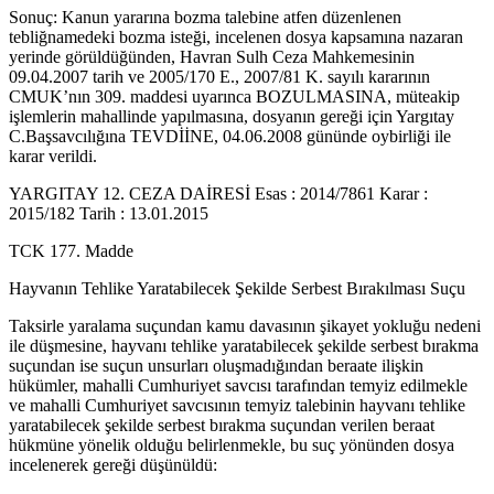
Sonuç: Kanun yararına bozma talebine atfen düzenlenen
tebliğnamedeki bozma isteği, incelenen dosya kapsamına nazaran
yerinde görüldüğünden, Havran Sulh Ceza Mahkemesinin
09.04.2007 tarih ve 2005/170 E., 2007/81 K. sayılı kararının
CMUK’nın 309. maddesi uyarınca BOZULMASINA, mü­teakip
işlemlerin mahallinde yapılmasına, dosyanın gereği için Yargıtay
C.Baş­savcılığına TEVDİİNE, 04.06.2008 gününde oybirliği ile
karar verildi.
YARGITAY 12. CEZA DAİRESİ Esas : 2014/7861 Karar :
2015/182 Tarih : 13.01.2015
TCK 177. Madde
Hayvanın Tehlike Yaratabilecek Şekilde Serbest Bırakılması Suçu
Taksirle yaralama suçundan kamu davasının şikayet yokluğu nedeni
ile düşmesine, hayvanı tehlike yaratabilecek şekilde serbest bırakma
suçundan ise suçun unsurları oluşmadığından beraate ilişkin
hükümler, mahalli Cumhuriyet savcısı tarafından temyiz edilmekle
ve mahalli Cumhuriyet savcısının temyiz talebinin hayvanı tehlike
yaratabilecek şekilde serbest bırakma suçundan verilen beraat
hükmüne yönelik olduğu belirlenmekle, bu suç yönünden dosya
incelenerek gereği düşünüldü: