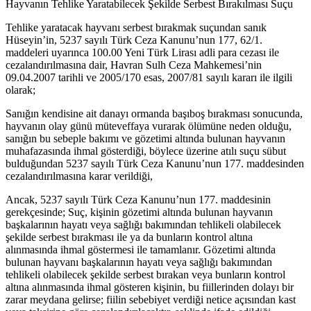
Hayvanın Tehlike Yaratabilecek Şekilde Serbest Bırakılması Suçu
Tehlike yaratacak hayvanı serbest bırakmak suçundan sanık
Hüseyin’in, 5237 sayılı Türk Ceza Kanunu’nun 177, 62/1.
maddeleri uyarınca 100.00 Yeni Türk Lirası adli para cezası ile
cezalandırılmasına dair, Havran Sulh Ceza Mahkemesi’nin
09.04.2007 tarihli ve 2005/170 esas, 2007/81 sayılı kararı ile ilgili
olarak;
Sanığın kendisine ait danayı ormanda başıboş bırakması sonucunda,
hayvanın olay günü müteveffaya vurarak ölümüne neden olduğu,
sanığın bu sebeple bakımı ve gözetimi altında bulunan hayvanın
muhafazasında ihmal gösterdiği, böylece üzerine atılı suçu sübut
bulduğundan 5237 sayılı Türk Ceza Kanunu’nun 177. maddesinden
cezalandırılmasına karar verildiği,
Ancak, 5237 sayılı Türk Ceza Kanunu’nun 177. maddesinin
gerekçe­sinde; Suç, kişinin gözetimi altında bulunan hayvanın
başkalarının hayatı veya sağlığı bakımından tehlikeli olabilecek
şekilde serbest bırakması ile ya da bunların kontrol altına
alınmasında ihmal göstermesi ile tamamlanır. Gözetimi altında
bulunan hayvanı başkalarının hayatı veya sağlığı bakımından
tehlikeli olabilecek şekilde serbest bırakan veya bunların kontrol
altına alınmasında ihmal gösteren kişinin, bu fiillerinden dolayı bir
zarar meydana gelirse; fiilin sebebiyet verdiği netice açısından kast