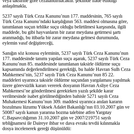
veya taksirine göre cezalandırılacaktır. şeklinde ifade edildiği
anlaşılmakla,
5237 sayılı Türk Ceza Kanunu’nun 177. maddesinin, 765 sayılı
Türk Ceza Kanunu’ndaki karşılığının 563. maddesi olmasına göre,
tanımlanan suçun tehlike suçu olduğu belirtilmesi karşısında, ilgili
maddede, bu gibi hayvanların bir zarar meydana getirmesi şartı
aranmadığı, bu itibarla bir zarar meydana gelmesi durumunda,
eylemin vasıf değiştireceği,
Sanığın söz konusu eyleminin, 5237 sayılı Türk Ceza Kanunu’nun
177. maddesinde tanımı yapılan suçu aşarak, 5237 sayılı Türk Ceza
Kanunu’nun 85. maddesinde tanımlanan taksirle öldürme suçu
kapsamında değerlendirilmesi gerektiği, bu halde Havran Sulh Ceza
Mahkemesi’nin, 5237 sayılı Türk Ceza Kanunu’nun 85 22.
maddeleri uyarınca taksirle öldürme suçundan yar­gılaması yapılmak
üzere görevsizlik kararı vererek dosyanın Havran Asliye Ceza
Mahkemesi’ne gönderilmesi gerekirken yazılı şekilde karar
verilmesinde isabet görülmediğinden bahisle 5271 sayılı Ceza
Muhakemesi Kanunu’nun 309. maddesi uyarınca anılan kararın
bozulması lüzumu Yüksek Adalet Bakanlığı’nın 03.10.2007 gün ve
50087 sayılı kanun yararına bozma talebine atfen Yargıtay
C.Başsavcılığımın 31.10.2007 gün ve 2007/219751 sayılı
tebliğnamesi ile Daireye ihbar ve dava evrakı tevdii kılınmakla
dosya incelenerek gereği düşünüldü: