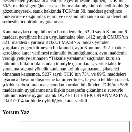
beslemekten yasaklanma tedbirine çevrilmesine rağmen, TCK’nın
50/5. maddesi gereğince esasen bu mahkumiyetinin de tedbir olduğu
gözetilmeyerek, sanık hakkında TCK’nın 58. maddesi gereğince
mükerrirlere özgü infaz rejimi ve cezanın infazından sonra denetimli
serbestlik tedbirinin uygulanması,
Kanuna aykırı olup, hükmün bu nedenlerle, 5320 sayılı Kanunun 8.
maddesi gereğince halen uygulanmakta olan 1412 sayılı CMUK’un
321. maddesi uyarınca BOZULMASINA, ancak yeniden
yargılamayı gerektirmeyen bu konuda, aynı Kanunun 322. maddesi
gereğince karar verilmesi mümkün bulunduğundan, aynı maddenin
verdiği yetkiye istinaden “Taksirle yaralama” suçundan kurulan
hükmün, hüküm fıkrasından tümüyle çıkartılarak, yerine taksirle
yaralama suçuna yönelik katılanan kolluk aşamasında şikayetçi
olmaması karşısında, 5237 sayılı TCK’nın 73/1 ve 89/5. maddeleri
uyarınca davanın düşmesine karar verilmek, hayvanı tehlikeli olacak
şekilde serbest bırakma suçundan kurulan hükümden TCK’nın 58/6.
maddesinin uygulanmasına ilişkin paragrafın çıkarılması suretiyle
hükmün isteme uygun olarak DÜZELTİLEREK ONANMASINA,
23/01/2014 tarihinde oybirliğiyle karar verildi.
Yorum Yaz