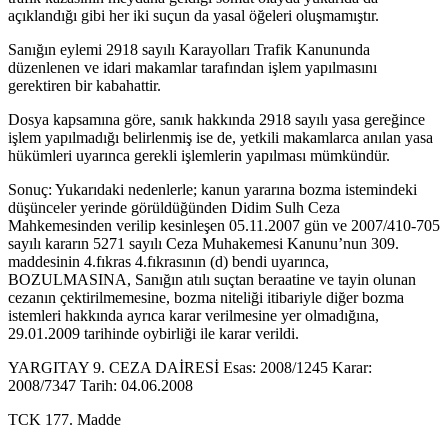
açıklandığı gibi her iki suçun da yasal öğeleri oluşmamıştır.
Sanığın eylemi 2918 sayılı Karayolları Trafik Kanununda
düzenlenen ve idari makamlar tarafından işlem yapılmasını
gerektiren bir kabahattir.
Dosya kapsamına göre, sanık hakkında 2918 sayılı yasa gereğince
işlem yapılmadığı belirlenmiş ise de, yetkili makamlarca anılan yasa
hükümleri uyarınca gerekli işlemlerin yapılması mümkündür.
Sonuç: Yukarıdaki nedenlerle; kanun yararına bozma istemindeki
düşünceler yerinde görüldüğünden Didim Sulh Ceza
Mahkemesinden verilip kesinleşen 05.11.2007 gün ve 2007/410-705
sayılı kararın 5271 sayılı Ceza Muhakemesi Kanunu’nun 309.
maddesinin 4.fıkras 4.fıkrasının (d) bendi uyarınca,
BOZULMASINA, Sanığın atılı suçtan beraatine ve tayin olunan
cezanın çektirilmemesine, bozma niteliği itibariyle diğer bozma
istemleri hakkında ayrıca karar verilmesine yer olmadığına,
29.01.2009 tarihinde oybirliği ile karar verildi.
YARGITAY 9. CEZA DAİRESİ Esas: 2008/1245 Karar:
2008/7347 Tarih: 04.06.2008
TCK 177. Madde