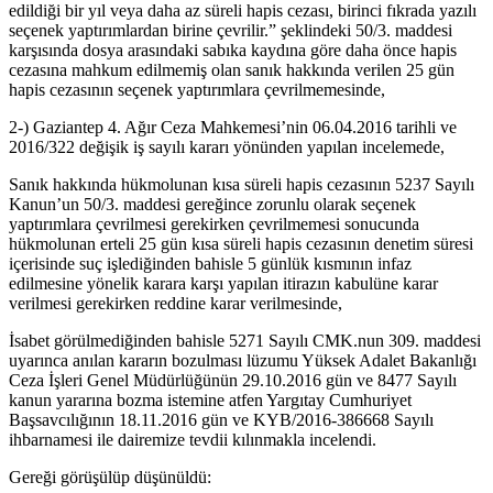
edildiği bir yıl veya daha az süreli hapis cezası, birinci fıkrada yazılı
seçenek yaptırımlardan birine çevrilir.” şeklindeki 50/3. maddesi
karşısında dosya arasındaki sabıka kaydına göre daha önce hapis
cezasına mahkum edilmemiş olan sanık hakkında verilen 25 gün
hapis cezasının seçenek yaptırımlara çevrilmemesinde,
2-) Gaziantep 4. Ağır Ceza Mahkemesi’nin 06.04.2016 tarihli ve
2016/322 değişik iş sayılı kararı yönünden yapılan incelemede,
Sanık hakkında hükmolunan kısa süreli hapis cezasının 5237 Sayılı
Kanun’un 50/3. maddesi gereğince zorunlu olarak seçenek
yaptırımlara çevrilmesi gerekirken çevrilmemesi sonucunda
hükmolunan erteli 25 gün kısa süreli hapis cezasının denetim süresi
içerisinde suç işlediğinden bahisle 5 günlük kısmının infaz
edilmesine yönelik karara karşı yapılan itirazın kabulüne karar
verilmesi gerekirken reddine karar verilmesinde,
İsabet görülmediğinden bahisle 5271 Sayılı CMK.nun 309. maddesi
uyarınca anılan kararın bozulması lüzumu Yüksek Adalet Bakanlığı
Ceza İşleri Genel Müdürlüğünün 29.10.2016 gün ve 8477 Sayılı
kanun yararına bozma istemine atfen Yargıtay Cumhuriyet
Başsavcılığının 18.11.2016 gün ve KYB/2016-386668 Sayılı
ihbarnamesi ile dairemize tevdii kılınmakla incelendi.
Gereği görüşülüp düşünüldü: