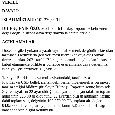
VEKİLİ:
DAVALI:
ISLAH MİKTARI:
101.279,00 TL
DİLEKÇENİN ÖZÜ:
2021 tarihli Bilirkişi raporu ile belirlenen
değer doğrultusunda dava değerimizin ıslahının arzıdır.
AÇIKLAMALAR
Dosya bilgileri yukarıda yazılı sayın mahkemenizde görülmekte olan
tazminat (Hediyelerin geri verilmesi istemli) davaya esas olmak
üzere aldırılan, 2021 tarihli Bilirkişi raporunda aleyhe olan hususları
kabul etmemekle birlikte iş bu rapor esas alınarak dava değerimizi
ıslah yoluyla arttırıyoruz. Şöyle ki;
1-
Sayın Bilirkişi, dosya muhteviyatındaki, tarafımızca sunulan
fotoğraf ve USB bellek içerisindeki veriler incelenerek iş bu raporu
tanzim ettiğini bildirmiştir. Sayın Bilirkişi, Raporun sonuç kısmında
Ziynet eşyaların 22 ayar olduğu, 22 ayardan oluşan takıların toplam
ağırlığının 226,00 gr olduğunu, 22 ayardan oluşan altınların; işçilik
dahil toplam satış değerinin 102.279,00 TL, toplam alış değerinin
94.927,00TL ve toplam yıpranma farkının 7.352,00 TL, olacağı
kanaatine varıldığını belirtmiştir.