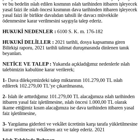
ve bu bedelin ıslah edilen kısmının ıslah tarihinden itibaren işleyecek
yasal faizi ile ıslah öncesi kısmının dava tarihinden itibaren işleyecek
yasal faizi ile birlikte davalıdan tahsili ile davacı müvekkile
ödenmesine karar verilmesini saygıyla talep ederiz.
HUKUKİ NEDENLER :
6100 S. K. m. 176-182
HUKUKİ DELİLLER :
2021 tarihli, dosya kapsamına giren
Bilirkişi raporu, 2021 tarihli talimat duruşmasında dinlenen tanık
beyanları.
NETİCE VE TALEP :
Yukarıda açıkladığımız nedenlerle ıslah
talebimizin kabulüne karar verilerek;
1-
Dava dilekçemizdeki talep miktarının 101.279,00 TL ıslah
edilerek 102.279,00 TL’ye çıkarılmasına,
2-
Islah ile arttırdığımız 101.279,00 TL alacağımıza ıslah tarihinden
itibaren yasal faiz işletilmesine, ıslah öncesi 1.000,00 TL olarak
ikame ettiğimiz kısım alacağımıza ise dava tarihinden itibaren yasal
faiz işletilmesine,
3-
Yargılama giderleri ve vekâlet ücretinin karşı tarafa yükletilmesine
karar verilmesini vekâleten arz ve talep ederiz. 2021