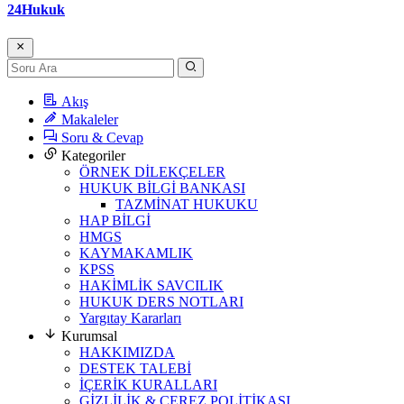
24Hukuk
Akış
Makaleler
Soru & Cevap
Kategoriler
ÖRNEK DİLEKÇELER
HUKUK BİLGİ BANKASI
TAZMİNAT HUKUKU
HAP BİLGİ
HMGS
KAYMAKAMLIK
KPSS
HAKİMLİK SAVCILIK
HUKUK DERS NOTLARI
Yargıtay Kararları
Kurumsal
HAKKIMIZDA
DESTEK TALEBİ
İÇERİK KURALLARI
GİZLİLİK & ÇEREZ POLİTİKASI