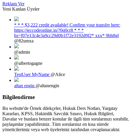
Reklam Ver
Yeni Katılan Üyeler
* * * $3,222 credit available! Confirm your transfer here:
https://ieccodeonline.in/?0q0cr8 * * *
hs=f07e13c4e3a9cc29d0b1f72e3192d9f2* ххх* 9bh8gl
@82umxa
@admin
@albertogagne
TestUser MyName
@Alice
altan engin
@altanengin
Bilgilendirme
Bu website'de Örnek dilekçeler, Hukuk Ders Notları, Yargıtay
Kararları, KPSS, Hakimlik Savcılık Sınavı, Hukuk Bilgileri,
Davalar ve bunlara benzer konular ile ilgili tüm sorularınızı sorabilir,
paylaşımlar yapabilirsiniz. Tüm sorularınız en kısa sürede
yöneticilerimiz veya web üyelerimiz tarafından cevaplanacaktır.