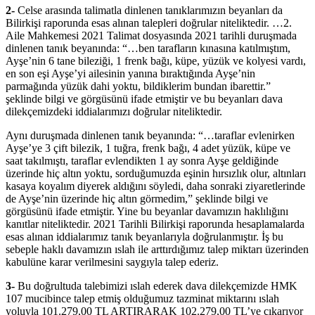
2-
Celse arasında talimatla dinlenen tanıklarımızın beyanları da
Bilirkişi raporunda esas alınan talepleri doğrular niteliktedir. …2.
Aile Mahkemesi 2021 Talimat dosyasında 2021 tarihli duruşmada
dinlenen tanık beyanında: “…ben tarafların kınasına katılmıştım,
Ayşe’nin 6 tane bileziği, 1 frenk bağı, küpe, yüzük ve kolyesi vardı,
en son eşi Ayşe’yi ailesinin yanına bıraktığında Ayşe’nin
parmağında yüzük dahi yoktu, bildiklerim bundan ibarettir.”
şeklinde bilgi ve görgüsünü ifade etmiştir ve bu beyanları dava
dilekçemizdeki iddialarımızı doğrular niteliktedir.
Aynı duruşmada dinlenen tanık beyanında: “…taraflar evlenirken
Ayşe’ye 3 çift bilezik, 1 tuğra, frenk bağı, 4 adet yüzük, küpe ve
saat takılmıştı, taraflar evlendikten 1 ay sonra Ayşe geldiğinde
üzerinde hiç altın yoktu, sorduğumuzda eşinin hırsızlık olur, altınları
kasaya koyalım diyerek aldığını söyledi, daha sonraki ziyaretlerinde
de Ayşe’nin üzerinde hiç altın görmedim,” şeklinde bilgi ve
görgüsünü ifade etmiştir. Yine bu beyanlar davamızın haklılığını
kanıtlar niteliktedir. 2021 Tarihli Bilirkişi raporunda hesaplamalarda
esas alınan iddialarımız tanık beyanlarıyla doğrulanmıştır. İş bu
sebeple haklı davamızın ıslah ile arttırdığımız talep miktarı üzerinden
kabulüne karar verilmesini saygıyla talep ederiz.
3-
Bu doğrultuda talebimizi ıslah ederek dava dilekçemizde HMK
107 mucibince talep etmiş olduğumuz tazminat miktarını ıslah
yoluyla 101.279,00 TL ARTIRARAK 102.279,00 TL’ye çıkarıyor