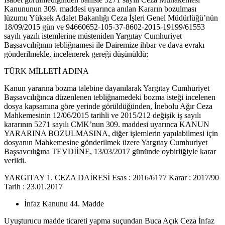
Kanununun 309. maddesi uyarınca anılan Kararın bozulması
lüzumu Yüksek Adalet Bakanlığı Ceza İşleri Genel Müdürlüğü’nün
18/09/2015 gün ve 94660652-105-37-8602-2015-19199/61553
sayılı yazılı istemlerine müsteniden Yargıtay Cumhuriyet
Başsavcılığının tebliğnamesi ile Dairemize ihbar ve dava evrakı
gönderilmekle, incelenerek gereği düşünüldü;
TÜRK MİLLETİ ADINA
Kanun yararına bozma talebine dayanılarak Yargıtay Cumhuriyet
Başsavcılığınca düzenlenen tebliğnamedeki bozma isteği incelenen
dosya kapsamına göre yerinde görüldüğünden, İnebolu Ağır Ceza
Mahkemesinin 12/06/2015 tarihli ve 2015/212 değişik iş sayılı
kararının 5271 sayılı CMK’nun 309. maddesi uyarınca KANUN
YARARINA BOZULMASINA, diğer işlemlerin yapılabilmesi için
dosyanın Mahkemesine gönderilmek üzere Yargıtay Cumhuriyet
Başsavcılığına TEVDİİNE, 13/03/2017 gününde oybirliğiyle karar
verildi.
YARGITAY 1. CEZA DAİRESİ Esas : 2016/6177 Karar : 2017/90
Tarih : 23.01.2017
İnfaz Kanunu 44. Madde
Uyuşturucu madde ticareti yapma suçundan Buca Açık Ceza İnfaz