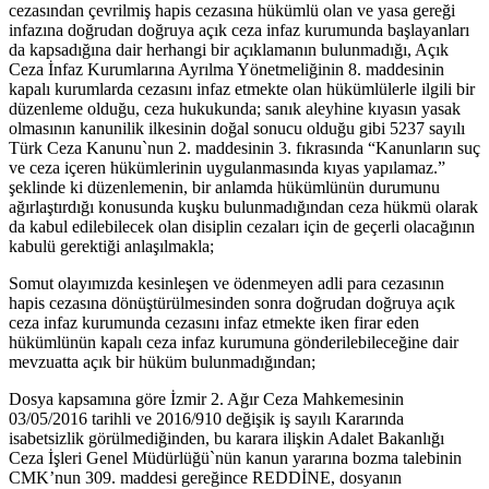
cezasından çevrilmiş hapis cezasına hükümlü olan ve yasa gereği
infazına doğrudan doğruya açık ceza infaz kurumunda başlayanları
da kapsadığına dair herhangi bir açıklamanın bulunmadığı, Açık
Ceza İnfaz Kurumlarına Ayrılma Yönetmeliğinin 8. maddesinin
kapalı kurumlarda cezasını infaz etmekte olan hükümlülerle ilgili bir
düzenleme olduğu, ceza hukukunda; sanık aleyhine kıyasın yasak
olmasının kanunilik ilkesinin doğal sonucu olduğu gibi 5237 sayılı
Türk Ceza Kanunu`nun 2. maddesinin 3. fıkrasında “Kanunların suç
ve ceza içeren hükümlerinin uygulanmasında kıyas yapılamaz.”
şeklinde ki düzenlemenin, bir anlamda hükümlünün durumunu
ağırlaştırdığı konusunda kuşku bulunmadığından ceza hükmü olarak
da kabul edilebilecek olan disiplin cezaları için de geçerli olacağının
kabulü gerektiği anlaşılmakla;
Somut olayımızda kesinleşen ve ödenmeyen adli para cezasının
hapis cezasına dönüştürülmesinden sonra doğrudan doğruya açık
ceza infaz kurumunda cezasını infaz etmekte iken firar eden
hükümlünün kapalı ceza infaz kurumuna gönderilebileceğine dair
mevzuatta açık bir hüküm bulunmadığından;
Dosya kapsamına göre İzmir 2. Ağır Ceza Mahkemesinin
03/05/2016 tarihli ve 2016/910 değişik iş sayılı Kararında
isabetsizlik görülmediğinden, bu karara ilişkin Adalet Bakanlığı
Ceza İşleri Genel Müdürlüğü`nün kanun yararına bozma talebinin
CMK’nun 309. maddesi gereğince REDDİNE, dosyanın