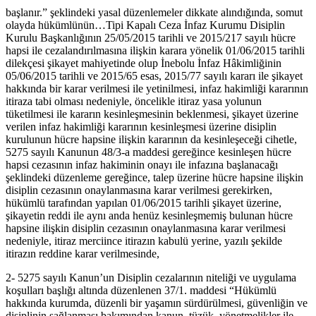
başlanır.” şeklindeki yasal düzenlemeler dikkate alındığında, somut
olayda hükümlünün…Tipi Kapalı Ceza İnfaz Kurumu Disiplin
Kurulu Başkanlığının 25/05/2015 tarihli ve 2015/217 sayılı hücre
hapsi ile cezalandırılmasına ilişkin karara yönelik 01/06/2015 tarihli
dilekçesi şikayet mahiyetinde olup İnebolu İnfaz Hâkimliğinin
05/06/2015 tarihli ve 2015/65 esas, 2015/77 sayılı kararı ile şikayet
hakkında bir karar verilmesi ile yetinilmesi, infaz hakimliği kararının
itiraza tabi olması nedeniyle, öncelikle itiraz yasa yolunun
tüketilmesi ile kararın kesinleşmesinin beklenmesi, şikayet üzerine
verilen infaz hakimliği kararının kesinleşmesi üzerine disiplin
kurulunun hücre hapsine ilişkin kararının da kesinleşeceği cihetle,
5275 sayılı Kanunun 48/3-a maddesi gereğince kesinleşen hücre
hapsi cezasının infaz hakiminin onayı ile infazına başlanacağı
şeklindeki düzenleme gereğince, talep üzerine hücre hapsine ilişkin
disiplin cezasının onaylanmasına karar verilmesi gerekirken,
hükümlü tarafından yapılan 01/06/2015 tarihli şikayet üzerine,
şikayetin reddi ile aynı anda henüz kesinleşmemiş bulunan hücre
hapsine ilişkin disiplin cezasının onaylanmasına karar verilmesi
nedeniyle, itiraz merciince itirazın kabulü yerine, yazılı şekilde
itirazın reddine karar verilmesinde,
2- 5275 sayılı Kanun’un Disiplin cezalarının niteliği ve uygulama
koşulları başlığı altında düzenlenen 37/1. maddesi “Hükümlü
hakkında kurumda, düzenli bir yaşamın sürdürülmesi, güvenliğin ve
disiplinin sağlanması bakımından kanun, tüzük, yönetmelikler ile