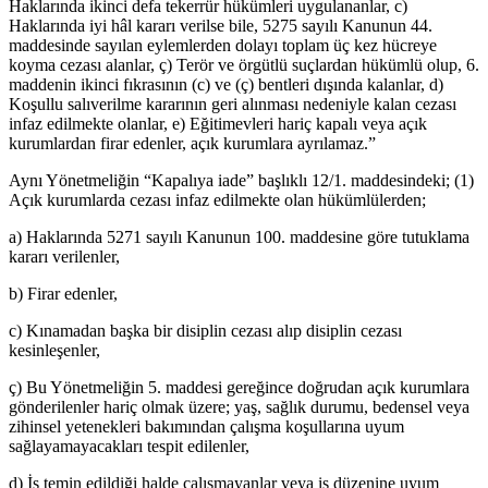
Haklarında ikinci defa tekerrür hükümleri uygulananlar, c)
Haklarında iyi hâl kararı verilse bile, 5275 sayılı Kanunun 44.
maddesinde sayılan eylemlerden dolayı toplam üç kez hücreye
koyma cezası alanlar, ç) Terör ve örgütlü suçlardan hükümlü olup, 6.
maddenin ikinci fıkrasının (c) ve (ç) bentleri dışında kalanlar, d)
Koşullu salıverilme kararının geri alınması nedeniyle kalan cezası
infaz edilmekte olanlar, e) Eğitimevleri hariç kapalı veya açık
kurumlardan firar edenler, açık kurumlara ayrılamaz.”
Aynı Yönetmeliğin “Kapalıya iade” başlıklı 12/1. maddesindeki; (1)
Açık kurumlarda cezası infaz edilmekte olan hükümlülerden;
a) Haklarında 5271 sayılı Kanunun 100. maddesine göre tutuklama
kararı verilenler,
b) Firar edenler,
c) Kınamadan başka bir disiplin cezası alıp disiplin cezası
kesinleşenler,
ç) Bu Yönetmeliğin 5. maddesi gereğince doğrudan açık kurumlara
gönderilenler hariç olmak üzere; yaş, sağlık durumu, bedensel veya
zihinsel yetenekleri bakımından çalışma koşullarına uyum
sağlayamayacakları tespit edilenler,
d) İş temin edildiği halde çalışmayanlar veya iş düzenine uyum