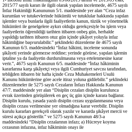
2015/77 sayılı kararı ile ilgili olarak yapılan incelemede, 4675 sayılı
İnfaz Hakimliği Kanununun 5/1. maddesinde yer alan “Ceza infaz
kurumlan ve tutukevlerinde hükümlü ve tutuklular hakkında yapılan
işlemler veya bunlarla ilgili faaliyetlerin kanun, tüzük ve yönetmelik
hükümleri ile genelgelere aykırı olduğu gerekçesiyle bu işlem veya
faaliyetlerin öğrenildiği tarihten itibaren onbeş gün, herhalde
yapıldığı tarihten itibaren otuz gün içinde şikâyet yoluyla infaz
hâkimliğine başvurulabilir.” şeklindeki düzenleme ile 4675 sayılı
Kanunun 6/3. maddesindeki “İnfaz hâkimi, inceleme sonunda
şikâyeti yerinde görmezse reddine; yerinde görürse, yapılan işlemin
iptaline ya da faaliyetin durdurulmasına veya ertelenmesine karar
verir.”, 4675 sayılı Kanunun 6/5. maddesinde “İnfaz hâkiminin
kararlarına karşı şikâyetçi veya ilgili Cumhuriyet savcısı tarafından,
tebliğden itibaren bir hafta içinde Ceza Muhakemeleri Usulü
Kanunu hükümlerine göre acele itiraz yoluna gidilebilir.” şeklindeki
düzenlemeler ile 5275 sayılı Cezaların İnfazı Hakkında Kanunun
47/7. maddesinde yer alan “Disiplin cezaları disiplin kurulunca
evrak üzerinden görüşülerek en geç üç gün içinde karara bağlanır.
Disiplin kurulu, yasada yazılı disiplin cezası uygulanmasına veya
disiplin cezası verilmesine yer olmadığına karar verebilir. Disiplin
kurulu kararları gerekçeli olarak yazılır ve kararda şikâyet mercii ve
süresi açıkça gösterilir.” ve 5275 sayılı Kanunun 48/3-a
maddesindeki “Disiplin cezalarının infazı; a) Hücreye koyma
cezasının infazına, infaz hâkiminin onayı ile