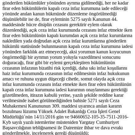
gönderilen hükümlüler yönünden ayrıma gidilmediği, her ne kadar
firar eden hükümlülerin kapalı ceza infaz kurumuna iade edileceği
yönünde anılan kanun hükmünde düzenleme öngörülmediği
düşünülebilir ise de, firar eyleminin 5275 sayılı Kanunun 44.
maddesinde hücre disiplin cezasını gerektirir eylem olarak
düzenlendiği, açık ceza infaz kurumunda cezasını infaz etmekte iken
firar eden hükümlünün kapalı kurumdan açık ceza infaz kurumlarına
nakledilen yada doğrudan açık ceza infaz kurumlarına gönderilen
hükümlü statüsünde bulunmasının kapalı ceza infaz kurumuna iadesi
yönünden farklılık arz etmeyeceği, aksi yorumun kanun koyucunun
öngörmediği bir ayrımın yorum yoluyla vazedilmesi sonucunu
doğuracağı, firar gibi bir eylemi gerçekleştiren hükümlünün
cezasının infazının bizatihi risk içerdiği, daha sıkı infaz koşullarını
haiz infaz kurumunda cezasının infaz edilmesinin infaz hukukunun
amacı ve ruhuna uygun düşeceği cihetle, somut olayda açık ceza
infaz kurumunda cezasını infaz etmekte iken firar eden hükümlünün
kapalı ceza infaz kurumuna iadesi kararının onaylanması gerektiği
gözetilmeden, itirazın kabulü yerine, yazılı şekilde reddine karar
verilmesinde isabet görülmediğinden bahisle 5271 sayılı Ceza
Muhakemesi Kanununun 309. maddesi uyarınca anılan kararın
bozulması lüzumu Yüksek Adalet Bakanlığı Ceza İşleri Genel
Müdürlüğü`nün 14/11/2016 gün ve 94660652-105-35-7511-2016-
Kyb sayılı yazılı istemlerine müsteniden Yargıtay Cumhuriyet
Başsavcılığının tebliğnamesi ile Dairemize ihbar ve dava evrakı
gönderilmekle, incelenerek gereği düşünüldü;