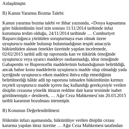
Anlaşılmıştır.
B) Kanun Yararına Bozma Talebi:
Kanun yararına bozma talebi ve ihbar yazısında, «Dosya kapsamına
göre hükümlünün özel izin sonrası 11/11/2014 tarihinde infaz
kurumuna teslim olduğu, 24/11/2014 tarihinde … Cumhuriyet
Başsavcılığınca yürütülen soruşturmaya esas olmak üzere
uyuşturucu madde bulunup bulunmadığının tespiti amacıyla
hükümlüden alınan örnekler üzerinde yapılan incelemede,
02/02/2015 tarihli adli tıp raporunda kan ve tükürük örneğinde
uyuşturucu veya uyarıcı maddeye rastlanmadığı, idrar örneğinde
Gabapentin ve Buprenorfin maddelerinin bulunduğunun belirtildiği,
ancak bahse konu maddelerin uyuşturucu madde olup olmadığı yada
içeriğinde uyuşturucu etken maddesi ihtiva edip etmediğinin
belirtilmediği hâlde adli tıp raporuna istinaden hükümlünün kırmızı
reçeteli uyuşturucu madde içeren ilaç kullandığı gerekçesiyle verilen
disiplin cezasına yönelik itirazın reddine dair karar tesisinde isabet
görülmemiştir.» denilerek, … Ağır Ceza Mahkemesi`nin 20.03.2015
tarihli kararının bozulması istenmiştir.
B) Konunun Değerlendirilmesi:
Hükmün infazı aşamasında, hükümlüye verilen disiplin cezası
kararına yapılan itiraz üzerine … Ağır Ceza Mahkemesi tarafından