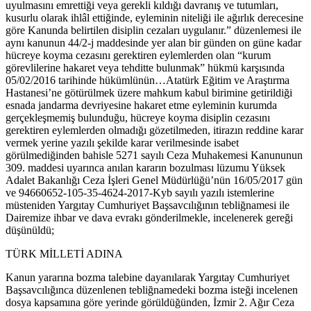
uyulmasını emrettiği veya gerekli kıldığı davranış ve tutumları,
kusurlu olarak ihlâl ettiğinde, eyleminin niteliği ile ağırlık derecesine
göre Kanunda belirtilen disiplin cezaları uygulanır.” düzenlemesi ile
aynı kanunun 44/2-j maddesinde yer alan bir günden on güne kadar
hücreye koyma cezasını gerektiren eylemlerden olan “kurum
görevlilerine hakaret veya tehditte bulunmak” hükmü karşısında
05/02/2016 tarihinde hükümlünün…Atatürk Eğitim ve Araştırma
Hastanesi’ne götürülmek üzere mahkum kabul birimine getirildiği
esnada jandarma devriyesine hakaret etme eyleminin kurumda
gerçekleşmemiş bulunduğu, hücreye koyma disiplin cezasını
gerektiren eylemlerden olmadığı gözetilmeden, itirazın reddine karar
vermek yerine yazılı şekilde karar verilmesinde isabet
görülmediğinden bahisle 5271 sayılı Ceza Muhakemesi Kanununun
309. maddesi uyarınca anılan kararın bozulması lüzumu Yüksek
Adalet Bakanlığı Ceza İşleri Genel Müdürlüğü’nün 16/05/2017 gün
ve 94660652-105-35-4624-2017-Kyb sayılı yazılı istemlerine
müsteniden Yargıtay Cumhuriyet Başsavcılığının tebliğnamesi ile
Dairemize ihbar ve dava evrakı gönderilmekle, incelenerek gereği
düşünüldü;
TÜRK MİLLETİ ADINA
Kanun yararına bozma talebine dayanılarak Yargıtay Cumhuriyet
Başsavcılığınca düzenlenen tebliğnamedeki bozma isteği incelenen
dosya kapsamına göre yerinde görüldüğünden, İzmir 2. Ağır Ceza