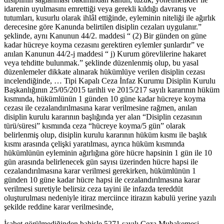
idarenin uyulmasını emrettiği veya gerekli kıldığı davranış ve
tutumları, kusurlu olarak ihlâl ettiğinde, eyleminin niteliği ile ağırlık
derecesine göre Kanunda belirtilen disiplin cezaları uygulanır.”
şeklinde, aynı Kanunun 44/2. maddesi “ (2) Bir günden on güne
kadar hücreye koyma cezasını gerektiren eylemler şunlardır” ve
anılan Kanunun 44/2-j maddesi “ j) Kurum görevlilerine hakaret
veya tehditte bulunmak.” şeklinde düzenlenmiş olup, bu yasal
düzenlemeler dikkate alınarak hükümlüye verilen disiplin cezası
incelendiğinde, … Tipi Kapalı Ceza İnfaz Kurumu Disiplin Kurulu
Başkanlığının 25/05/2015 tarihli ve 2015/217 sayılı kararının hüküm
kısmında, hükümlünün 1 günden 10 güne kadar hücreye koyma
cezası ile cezalandırılmasına karar verilmesine rağmen, anılan
disiplin kurulu kararının başlığında yer alan “Disiplin cezasının
türü/süresi” kısmında ceza “hücreye koyma/5 gün” olarak
belirlenmiş olup, disiplin kurulu kararının hüküm kısmı ile başlık
kısmı arasında çelişki yaratılması, ayrıca hüküm kısmında
hükümlünün eyleminin ağırlığına göre hücre hapsinin 1 gün ile 10
gün arasında belirlenecek gün sayısı üzerinden hücre hapsi ile
cezalandırılmasına karar verilmesi gerekirken, hükümlünün 1
günden 10 güne kadar hücre hapsi ile cezalandırılmasına karar
verilmesi suretiyle belirsiz ceza tayini ile infazda tereddüt
oluşturulması nedeniyle itiraz merciince itirazın kabulü yerine yazılı
şekilde reddine karar verilmesinde,
İsabet görülmediğinden bahisle 5271 sayılı Ceza Muhakemesi