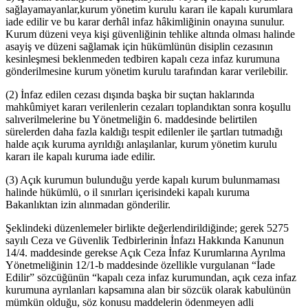
sağlayamayanlar,kurum yönetim kurulu kararı ile kapalı kurumlara
iade edilir ve bu karar derhâl infaz hâkimliğinin onayına sunulur.
Kurum düzeni veya kişi güvenliğinin tehlike altında olması halinde
asayiş ve düzeni sağlamak için hükümlünün disiplin cezasının
kesinleşmesi beklenmeden tedbiren kapalı ceza infaz kurumuna
gönderilmesine kurum yönetim kurulu tarafından karar verilebilir.
(2) İnfaz edilen cezası dışında başka bir suçtan haklarında
mahkûmiyet kararı verilenlerin cezaları toplandıktan sonra koşullu
salıverilmelerine bu Yönetmeliğin 6. maddesinde belirtilen
sürelerden daha fazla kaldığı tespit edilenler ile şartları tutmadığı
halde açık kuruma ayrıldığı anlaşılanlar, kurum yönetim kurulu
kararı ile kapalı kuruma iade edilir.
(3) Açık kurumun bulunduğu yerde kapalı kurum bulunmaması
halinde hükümlü, o il sınırları içerisindeki kapalı kuruma
Bakanlıktan izin alınmadan gönderilir.
Şeklindeki düzenlemeler birlikte değerlendirildiğinde; gerek 5275
sayılı Ceza ve Güvenlik Tedbirlerinin İnfazı Hakkında Kanunun
14/4. maddesinde gerekse Açık Ceza İnfaz Kurumlarına Ayrılma
Yönetmeliğinin 12/1-b maddesinde özellikle vurgulanan “İade
Edilir” sözcüğünün “kapalı ceza infaz kurumundan, açık ceza infaz
kurumuna ayrılanları kapsamına alan bir sözcük olarak kabulünün
mümkün olduğu, söz konusu maddelerin ödenmeyen adli