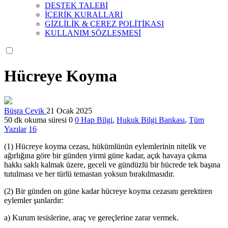
DESTEK TALEBİ
İÇERİK KURALLARI
GİZLİLİK & ÇEREZ POLİTİKASI
KULLANIM SÖZLEŞMESİ
Hücreye Koyma
Büşra Çevik
21 Ocak 2025
50 dk okuma süresi
0
0
Hap Bilgi
,
Hukuk Bilgi Bankası
,
Tüm
Yazılar
16
(1) Hücreye koyma cezası, hükümlünün eylemlerinin nitelik ve
ağırlığına göre bir günden yirmi güne kadar, açık havaya çıkma
hakkı saklı kalmak üzere, geceli ve gündüzlü bir hücrede tek başına
tutulması ve her türlü temastan yoksun bırakılmasıdır.
(2) Bir günden on güne kadar hücreye koyma cezasını gerektiren
eylemler şunlardır:
a) Kurum tesislerine, araç ve gereçlerine zarar vermek.