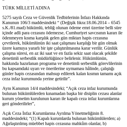
TÜRK MİLLETİ ADINA
5275 sayılı Ceza ve Güvenlik Tedbirlerinin İnfazı Hakkında
Kanunun 106/3 maddesindeki “ (Değişik fıkra:18.06.2014 – 6545
s.K./81.mad) hükümlü, tebliğ olunan ödeme emri üzerine belli süre
içinde adli para cezasını ödemezse, Cumhuriyet savcısının kararı ile
ödenmeyen kısma karşılık gelen gün miktarı hapis cezasına
çevrilerek, hükümlünün iki saat çalışması karşılığı bir gün olmak
üzere kamuya yararlı bir işte çalıştırılmasına karar verilir. Günlük
çalışma süresi, en az iki saat ve en fazla sekiz saat olacak şekilde
denetimli serbestlik müdürlüğünce belirlenir. Hükümlünün,
hakkında hazırlanan programa ve denetimli serbestlik görevlilerinin
bu kapsamdaki uyarı ve önerilerine uymaması hâlinde, çalıştığı
günler hapis cezasından mahsup edilerek kalan kısmın tamamı açık
ceza infaz kurumunda yerine getirilir”.
Aynı Kanunun 14/4 maddesindeki; “Açık ceza infaz kurumunda
bulunan hükümlülerden kınamadan başka bir disiplin cezası alanlar
kurum yönetim kurulunun kararı ile kapalı ceza infaz kurumlarına
geri gönderilirler”,
Açık Ceza İnfaz Kurumlarına Ayrılma Yönetmeliğinin 8.
maddesindeki; “(1) Kapalı kurumlarda bulunan hükümlülerden; a)
Ağırlaştırılmış müebbet hapis cezasına mahkûm olanlar, b)