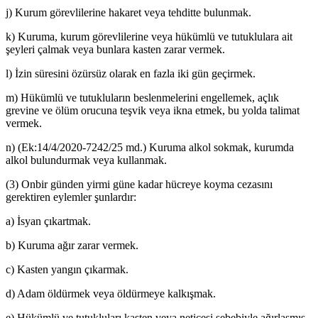
j) Kurum görevlilerine hakaret veya tehditte bulunmak.
k) Kuruma, kurum görevlilerine veya hükümlü ve tutuklulara ait
şeyleri çalmak veya bunlara kasten zarar vermek.
l) İzin süresini özürsüz olarak en fazla iki gün geçirmek.
m) Hükümlü ve tutukluların beslenmelerini engellemek, açlık
grevine ve ölüm orucuna teşvik veya ikna etmek, bu yolda talimat
vermek.
n) (Ek:14/4/2020-7242/25 md.) Kuruma alkol sokmak, kurumda
alkol bulundurmak veya kullanmak.
(3) Onbir günden yirmi güne kadar hücreye koyma cezasını
gerektiren eylemler şunlardır:
a) İsyan çıkartmak.
b) Kuruma ağır zarar vermek.
c) Kasten yangın çıkarmak.
d) Adam öldürmek veya öldürmeye kalkışmak.
e) Hükümlü ve tutukluları kasten veya neticesi sebebiyle ağırlaşmış