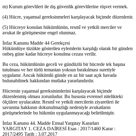
m) Kurum görevlileri ile dış güvenlik görevlilerine rüşvet vermek.
(4) Hücre, yaşamsal gereksinmeleri karşılayacak biçimde düzenlenir.
(5) Hücreye konulan hükümlünün, resmî ve yetkili merciler ve
avukat ile görüşmesine engel olunmaz.
İnfaz Kanunu Madde 44 Gerekçesi
Hükümlüye tüzükte gösterilen eylemlerin karşılığı olarak bir günden
onbeş güne kadar hücreye konulma cezası verilir.
Bu ceza, hükümlünün geceli ve gündüzlü bir hücrede tek başına
tutulması ve her türlü temastan yoksun bırakılması suretiyle
uygulanır. Ancak hükümlü günde en az bir saat açık havada
bulunabilmek hakkından mutlaka yararlandırılır.
Hücrenin yaşamsal gereksinimlerini karşılayacak biçimde
düzenlenmiş olması zorunludur. Bu hususta evrensel nitelikteki
ölçülere uyulacaktır. Resmî ve yetkili mercilerin ziyaretleri ile
savunma hakkının dokunulmazlığı nedeniyle avukatların
görüşmelerinde bu hükmün uygulanmayacağı belirtilmiştir.
İnfaz Kanunu 44. Madde Emsal Yargıtay Kararları
YARGITAY 1. CEZA DAİRESİ Esas : 2017/1460 Karar :
2017/2495 Tarih : 3.07.2017