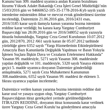
Kanunu’nun 309. maddesi uyarınca anılan Kararın bozulması
lüzumu Yüksek Adalet Bakanlığı Ceza İşleri Genel Müdürlüğü’nün
15/03/2016 gün ve 94660652-105-35-1778-2016-Kyb sayılı yazılı
istemlerine müsteniden ihbar ve mevcut evrak gönderilmesi üzerine
incelendiği, Dairemizin 21.06.2016 gün, 2016/2431 esas,
2016/3185 karar sayılı ilamıyla kanun yararına bozma isteminin
reddine karar verildiği; bu karara karşı Yargıtay Cumhuriyet
Başsavcılığı`nın 28.09.2016 gün ve 2016/348052 sayılı yazısıyla
itirazda bulunulduğu, Yargıtay Ceza Genel Kurulunun 10.07.2012
gün, 2012/870, 2012 /661 sayılı kararı ile 05.07.2012 tarihinde
yürürlüğe giren 6352 sayılı “Yargı Hizmetlerinin Etkinleştirilmesi
Amacıyla Bazı Kanunlarda Değişiklik Yapılması ve Basın Yoluyla
İşlenen Suçlara İlişkin Dava ve Cezaların Ertelenmesi Hakkında”
Yasanın 99. maddesiyle, 5271 sayılı Yasanın 308. maddesinde
yapılan değişiklik ve 101. maddesiyle, 5320 sayılı Yasaya eklenen
geçici 5. madde uyarınca dosyanın Dairemize gönderildiği
anlaşılmakla, 5271 sayılı Ceza Muhakemesi Kanununun
308.maddesinin, 6352 sayılı Yasanın 99. maddesi ile eklenen 3.
fıkrası uyarınca yapılan incelemede;
Dairemizce verilen kanun yararına bozma isteminin reddine dair
karar usul ve yasaya uygun olup, Yargıtay Cumhuriyet
Başsavcılığının itiraz gerekçeleri yerinde görülmediğinden
İTİRAZIN REDDİNE, dosyanın itiraz konusunda karar verilmek
üzere Yargıtay Ceza Genel Kurulu’na gönderilmesi amacıyla