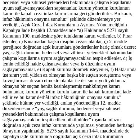
bedensel veya zihinsel yetenekleri bakımından çalışma koşullarına
uyum sağlayamayacakları saptananlar, kurum yönetim kurulunun
kararı ile kapalı ceza infaz kurumlarına geri gönderilirler. Bu karar,
infaz hâkiminin onayına sunulur.” şeklinde düzenlemeye yer
verildiği, Açık Ceza İnfaz Kurumlarına Ayrılma Yönetmeliğinin
Kapalıya İade başlıklı 12.maddesinde “a) Haklarında 5271 sayılı
Kanunun 100. maddesine göre tutuklama kararı verilenler, b) Firar
edenler, c) Kınamadan başka disiplin cezası alanlar, ç) 5. madde
gereğince doğrudan açık kurumlara gönderilenler hariç olmak üzere;
yaş, sağlık durumu, bedensel veya zihinsel yetenekleri bakımından
çalışma koşullarına uyum sağlayamayacakları tespit edilenler, d) İş
temin edildiği halde çalışmayanlar veya iş düzenine uyum
sağlayamayanlar, e) Kapalı kuruma dönmek isteyenler, f) Haklarında
üst sınırı yedi yıldan az olmayan başka bir suçtan soruşturma veya
kovuşturması devam etmekte olanlar ile üst sınırı yedi yıldan az
olmayan bir suçtan henüz kesinleşmemiş mahkûmiyet kararı
bulunanlar, kurum yönetim kurulu kararı ile kapalı kurumlara iade
edilir ve bu karar derhâl infaz hâkimliğinin onayına sunulur.”
şeklinde hükme yer verildiği, anılan yönetmeliğin 12. madde
düzenlemesinde “yaş, sağlık durumu, bedensel veya zihinsel
yetenekleri bakımından çalışma koşullarına uyum
sağlayamayacakları tespit edilen hükümlüler” dışında infazın
doğrudan açık ceza infaz kurumunda yapılması yönünden herhangi
bir ayrım yapılmadığı, 5275 sayılı Kanunun 14/4. maddesinde de
kapalıya iade kurumunda doğrudan açık ceza infaz kurumuna