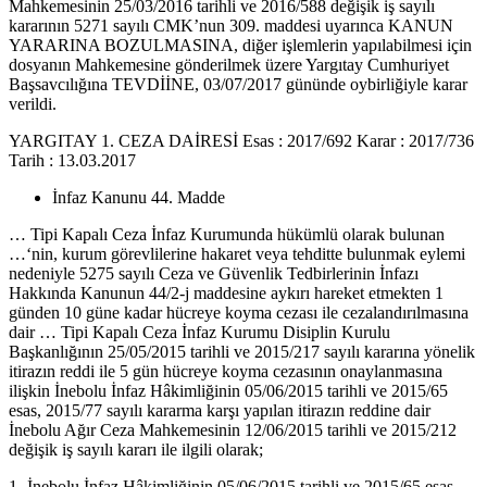
Mahkemesinin 25/03/2016 tarihli ve 2016/588 değişik iş sayılı
kararının 5271 sayılı CMK’nun 309. maddesi uyarınca KANUN
YARARINA BOZULMASINA, diğer işlemlerin yapılabilmesi için
dosyanın Mahkemesine gönderilmek üzere Yargıtay Cumhuriyet
Başsavcılığına TEVDİİNE, 03/07/2017 gününde oybirliğiyle karar
verildi.
YARGITAY 1. CEZA DAİRESİ Esas : 2017/692 Karar : 2017/736
Tarih : 13.03.2017
İnfaz Kanunu 44. Madde
… Tipi Kapalı Ceza İnfaz Kurumunda hükümlü olarak bulunan
…‘nin, kurum görevlilerine hakaret veya tehditte bulunmak eylemi
nedeniyle 5275 sayılı Ceza ve Güvenlik Tedbirlerinin İnfazı
Hakkında Kanunun 44/2-j maddesine aykırı hareket etmekten 1
günden 10 güne kadar hücreye koyma cezası ile cezalandırılmasına
dair … Tipi Kapalı Ceza İnfaz Kurumu Disiplin Kurulu
Başkanlığının 25/05/2015 tarihli ve 2015/217 sayılı kararına yönelik
itirazın reddi ile 5 gün hücreye koyma cezasının onaylanmasına
ilişkin İnebolu İnfaz Hâkimliğinin 05/06/2015 tarihli ve 2015/65
esas, 2015/77 sayılı kararma karşı yapılan itirazın reddine dair
İnebolu Ağır Ceza Mahkemesinin 12/06/2015 tarihli ve 2015/212
değişik iş sayılı kararı ile ilgili olarak;
1- İnebolu İnfaz Hâkimliğinin 05/06/2015 tarihli ve 2015/65 esas,