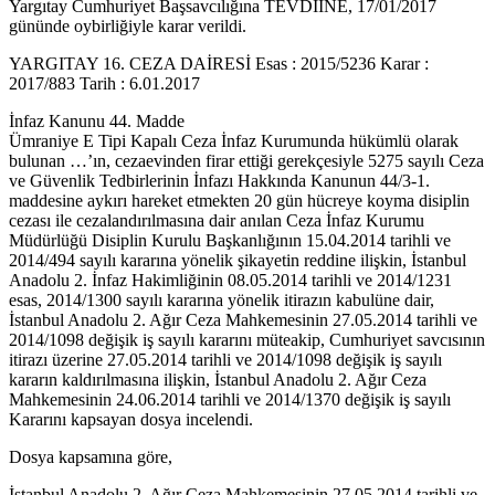
Yargıtay Cumhuriyet Başsavcılığına TEVDİİNE, 17/01/2017
gününde oybirliğiyle karar verildi.
YARGITAY 16. CEZA DAİRESİ Esas : 2015/5236 Karar :
2017/883 Tarih : 6.01.2017
İnfaz Kanunu 44. Madde
Ümraniye E Tipi Kapalı Ceza İnfaz Kurumunda hükümlü olarak
bulunan …’ın, cezaevinden firar ettiği gerekçesiyle 5275 sayılı Ceza
ve Güvenlik Tedbirlerinin İnfazı Hakkında Kanunun 44/3-1.
maddesine aykırı hareket etmekten 20 gün hücreye koyma disiplin
cezası ile cezalandırılmasına dair anılan Ceza İnfaz Kurumu
Müdürlüğü Disiplin Kurulu Başkanlığının 15.04.2014 tarihli ve
2014/494 sayılı kararına yönelik şikayetin reddine ilişkin, İstanbul
Anadolu 2. İnfaz Hakimliğinin 08.05.2014 tarihli ve 2014/1231
esas, 2014/1300 sayılı kararına yönelik itirazın kabulüne dair,
İstanbul Anadolu 2. Ağır Ceza Mahkemesinin 27.05.2014 tarihli ve
2014/1098 değişik iş sayılı kararını müteakip, Cumhuriyet savcısının
itirazı üzerine 27.05.2014 tarihli ve 2014/1098 değişik iş sayılı
kararın kaldırılmasına ilişkin, İstanbul Anadolu 2. Ağır Ceza
Mahkemesinin 24.06.2014 tarihli ve 2014/1370 değişik iş sayılı
Kararını kapsayan dosya incelendi.
Dosya kapsamına göre,
İstanbul Anadolu 2. Ağır Ceza Mahkemesinin 27.05.2014 tarihli ve