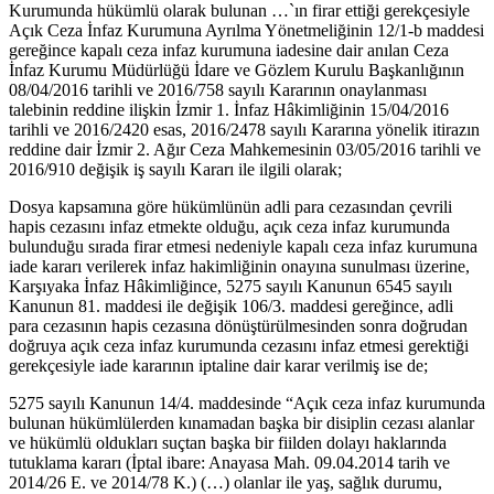
Kurumunda hükümlü olarak bulunan …`ın firar ettiği gerekçesiyle
Açık Ceza İnfaz Kurumuna Ayrılma Yönetmeliğinin 12/1-b maddesi
gereğince kapalı ceza infaz kurumuna iadesine dair anılan Ceza
İnfaz Kurumu Müdürlüğü İdare ve Gözlem Kurulu Başkanlığının
08/04/2016 tarihli ve 2016/758 sayılı Kararının onaylanması
talebinin reddine ilişkin İzmir 1. İnfaz Hâkimliğinin 15/04/2016
tarihli ve 2016/2420 esas, 2016/2478 sayılı Kararına yönelik itirazın
reddine dair İzmir 2. Ağır Ceza Mahkemesinin 03/05/2016 tarihli ve
2016/910 değişik iş sayılı Kararı ile ilgili olarak;
Dosya kapsamına göre hükümlünün adli para cezasından çevrili
hapis cezasını infaz etmekte olduğu, açık ceza infaz kurumunda
bulunduğu sırada firar etmesi nedeniyle kapalı ceza infaz kurumuna
iade kararı verilerek infaz hakimliğinin onayına sunulması üzerine,
Karşıyaka İnfaz Hâkimliğince, 5275 sayılı Kanunun 6545 sayılı
Kanunun 81. maddesi ile değişik 106/3. maddesi gereğince, adli
para cezasının hapis cezasına dönüştürülmesinden sonra doğrudan
doğruya açık ceza infaz kurumunda cezasını infaz etmesi gerektiği
gerekçesiyle iade kararının iptaline dair karar verilmiş ise de;
5275 sayılı Kanunun 14/4. maddesinde “Açık ceza infaz kurumunda
bulunan hükümlülerden kınamadan başka bir disiplin cezası alanlar
ve hükümlü oldukları suçtan başka bir fiilden dolayı haklarında
tutuklama kararı (İptal ibare: Anayasa Mah. 09.04.2014 tarih ve
2014/26 E. ve 2014/78 K.) (…) olanlar ile yaş, sağlık durumu,