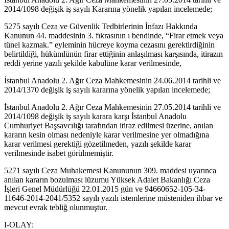
2014/1098 değişik iş sayılı Kararına yönelik yapılan incelemede;
5275 sayılı Ceza ve Güvenlik Tedbirlerinin İnfazı Hakkında
Kanunun 44. maddesinin 3. fıkrasının ı bendinde, “Firar etmek veya
tünel kazmak.” eyleminin hücreye koyma cezasını gerektirdiğinin
belirtildiği, hükümlünün firar ettiğinin anlaşılması karşısında, itirazın
reddi yerine yazılı şekilde kabulüne karar verilmesinde,
İstanbul Anadolu 2. Ağır Ceza Mahkemesinin 24.06.2014 tarihli ve
2014/1370 değişik iş sayılı kararına yönelik yapılan incelemede;
İstanbul Anadolu 2. Ağır Ceza Mahkemesinin 27.05.2014 tarihli ve
2014/1098 değişik iş sayılı karara karşı İstanbul Anadolu
Cumhuriyet Başsavcılığı tarafından itiraz edilmesi üzerine, anılan
kararın kesin olması nedeniyle karar verilmesine yer olmadığına
karar verilmesi gerektiği gözetilmeden, yazılı şekilde karar
verilmesinde isabet görülmemiştir.
5271 sayılı Ceza Muhakemesi Kanununun 309. maddesi uyarınca
anılan kararın bozulması lüzumu Yüksek Adalet Bakanlığı Ceza
İşleri Genel Müdürlüğü 22.01.2015 gün ve 94660652-105-34-
11646-2014-2041/5352 sayılı yazılı istemlerine müsteniden ihbar ve
mevcut evrak tebliğ olunmuştur.
I-OLAY: