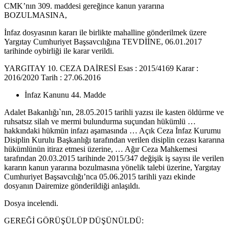
CMK’nın 309. maddesi gereğince kanun yararına
BOZULMASINA,
İnfaz dosyasının kararı ile birlikte mahalline gönderilmek üzere
Yargıtay Cumhuriyet Başsavcılığına TEVDİİNE, 06.01.2017
tarihinde oybirliği ile karar verildi.
YARGITAY 10. CEZA DAİRESİ Esas : 2015/4169 Karar :
2016/2020 Tarih : 27.06.2016
İnfaz Kanunu 44. Madde
Adalet Bakanlığı`nın, 28.05.2015 tarihli yazısı ile kasten öldürme ve
ruhsatsız silah ve mermi bulundurma suçundan hükümlü …
hakkındaki hükmün infazı aşamasında … Açık Ceza İnfaz Kurumu
Disiplin Kurulu Başkanlığı tarafından verilen disiplin cezası kararına
hükümlünün itiraz etmesi üzerine, … Ağır Ceza Mahkemesi
tarafından 20.03.2015 tarihinde 2015/347 değişik iş sayısı ile verilen
kararın kanun yararına bozulmasına yönelik talebi üzerine, Yargıtay
Cumhuriyet Başsavcılığı’nca 05.06.2015 tarihli yazı ekinde
dosyanın Dairemize gönderildiği anlaşıldı.
Dosya incelendi.
GEREĞİ GÖRÜŞÜLÜP DÜŞÜNÜLDÜ: