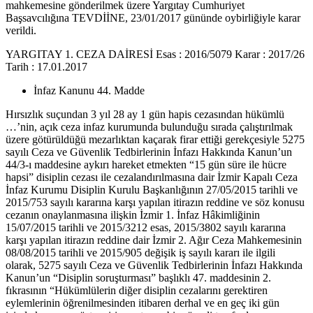
mahkemesine gönderilmek üzere Yargıtay Cumhuriyet
Başsavcılığına TEVDİİNE, 23/01/2017 gününde oybirliğiyle karar
verildi.
YARGITAY 1. CEZA DAİRESİ Esas : 2016/5079 Karar : 2017/26
Tarih : 17.01.2017
İnfaz Kanunu 44. Madde
Hırsızlık suçundan 3 yıl 28 ay 1 gün hapis cezasından hükümlü
…’nin, açık ceza infaz kurumunda bulunduğu sırada çalıştırılmak
üzere götürüldüğü mezarlıktan kaçarak firar ettiği gerekçesiyle 5275
sayılı Ceza ve Güvenlik Tedbirlerinin İnfazı Hakkında Kanun’un
44/3-ı maddesine aykırı hareket etmekten “15 gün süre ile hücre
hapsi” disiplin cezası ile cezalandırılmasına dair İzmir Kapalı Ceza
İnfaz Kurumu Disiplin Kurulu Başkanlığının 27/05/2015 tarihli ve
2015/753 sayılı kararına karşı yapılan itirazın reddine ve söz konusu
cezanın onaylanmasına ilişkin İzmir 1. İnfaz Hâkimliğinin
15/07/2015 tarihli ve 2015/3212 esas, 2015/3802 sayılı kararına
karşı yapılan itirazın reddine dair İzmir 2. Ağır Ceza Mahkemesinin
08/08/2015 tarihli ve 2015/905 değişik iş sayılı kararı ile ilgili
olarak, 5275 sayılı Ceza ve Güvenlik Tedbirlerinin İnfazı Hakkında
Kanun’un “Disiplin soruşturması” başlıklı 47. maddesinin 2.
fıkrasının “Hükümlülerin diğer disiplin cezalarını gerektiren
eylemlerinin öğrenilmesinden itibaren derhal ve en geç iki gün