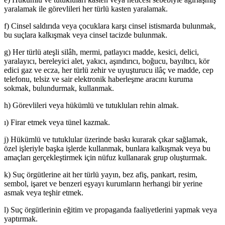
yaralamak ile görevlileri her türlü kasten yaralamak.
f) Cinsel saldırıda veya çocuklara karşı cinsel istismarda bulunmak,
bu suçlara kalkışmak veya cinsel tacizde bulunmak.
g) Her türlü ateşli silâh, mermi, patlayıcı madde, kesici, delici,
yaralayıcı, bereleyici alet, yakıcı, aşındırıcı, boğucu, bayıltıcı, kör
edici gaz ve ecza, her türlü zehir ve uyuşturucu ilâç ve madde, cep
telefonu, telsiz ve sair elektronik haberleşme aracını kuruma
sokmak, bulundurmak, kullanmak.
h) Görevlileri veya hükümlü ve tutukluları rehin almak.
ı) Firar etmek veya tünel kazmak.
j) Hükümlü ve tutuklular üzerinde baskı kurarak çıkar sağlamak,
özel işleriyle başka işlerde kullanmak, bunlara kalkışmak veya bu
amaçları gerçekleştirmek için nüfuz kullanarak grup oluşturmak.
k) Suç örgütlerine ait her türlü yayın, bez afiş, pankart, resim,
sembol, işaret ve benzeri eşyayı kurumların herhangi bir yerine
asmak veya teşhir etmek.
l) Suç örgütlerinin eğitim ve propaganda faaliyetlerini yapmak veya
yaptırmak.