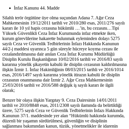
İnfaz Kanunu 44. Madde
Silahlı terör örgütüne üye olma suçundan Adana 7. Ağır Ceza
Mahkemesinin 19/12/2011 tarihli ve 2010/280 esas, 2011/276 sayılı
kararı ile 10 yıl hapis cezasına hükümlü …’in, bu cezasını…Tipi
Yüksek Güvenlikli Ceza İnfaz Kurumunda infaz etmekte iken,
kurum görevlilerine hakarette bulunmak eyleminden dolayı 5275
sayılı Ceza ve Güvenlik Tedbirlerinin İnfazı Hakkında Kanunun
44/2-j maddesi uyarınca 5 gün süreyle hücreye koyma cezası ile
cezalandırılmasına dair anılan Ceza İnfaz Kurumu Müdürlüğü
Disiplin Kurulu Başkanlığının 10/02/2016 tarihli ve 2016/83 sayılı
kararına yönelik şikayetin kabulü ile disiplin cezasının kaldırılmasına
ilişkin İzmir 1. İnfaz Hakimliğinin 08/03/2015 tarihli ve 2016/1014
esas, 2016/1497 sayılı kararına yönelik itirazın kabulü ile disiplin
cezasının onanmasına dair İzmir 2. Ağır Ceza Mahkemesinin
25/03/2016 tarihli ve 2016/588 değişik iş sayılı kararı ile ilgili
olarak;
Benzer bir olaya ilişkin Yargıtay 9. Ceza Dairesinin 14/01/2011
tarihli ve 2010/8848 esas, 2011/2308 sayılı ilamında da belirtildiği
üzere, 5275 sayılı Ceza ve Güvenlik Tedbirlerinin İnfazı Hakkında
Kanunun 37/1. maddesinde yer alan “Hükümlü hakkında kurumda,
düzenli bir yaşamın sürdürülmesi, güvenliğin ve disiplinin
sağlanması bakımından kanun, tüzük, yönetmelikler ile idarenin