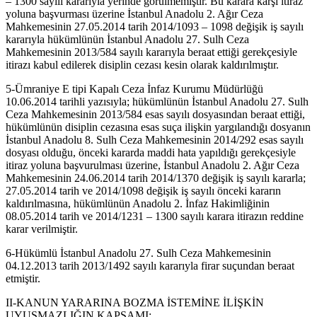
– 1300 sayılı kararıyla yerinde görülmemiştir. Bu karara karşı itiraz
yoluna başvurması üzerine İstanbul Anadolu 2. Ağır Ceza
Mahkemesinin 27.05.2014 tarih 2014/1093 – 1098 değişik iş sayılı
kararıyla hükümlünün İstanbul Anadolu 27. Sulh Ceza
Mahkemesinin 2013/584 sayılı kararıyla beraat ettiği gerekçesiyle
itirazı kabul edilerek disiplin cezası kesin olarak kaldırılmıştır.
5-Ümraniye E tipi Kapalı Ceza İnfaz Kurumu Müdürlüğü
10.06.2014 tarihli yazısıyla; hükümlünün İstanbul Anadolu 27. Sulh
Ceza Mahkemesinin 2013/584 esas sayılı dosyasından beraat ettiği,
hükümlünün disiplin cezasına esas suça ilişkin yargılandığı dosyanın
İstanbul Anadolu 8. Sulh Ceza Mahkemesinin 2014/292 esas sayılı
dosyası olduğu, önceki kararda maddi hata yapıldığı gerekçesiyle
itiraz yoluna başvurulması üzerine, İstanbul Anadolu 2. Ağır Ceza
Mahkemesinin 24.06.2014 tarih 2014/1370 değişik iş sayılı kararla;
27.05.2014 tarih ve 2014/1098 değişik iş sayılı önceki kararın
kaldırılmasına, hükümlünün Anadolu 2. İnfaz Hakimliğinin
08.05.2014 tarih ve 2014/1231 – 1300 sayılı karara itirazın reddine
karar verilmiştir.
6-Hükümlü İstanbul Anadolu 27. Sulh Ceza Mahkemesinin
04.12.2013 tarih 2013/1492 sayılı kararıyla firar suçundan beraat
etmiştir.
II-KANUN YARARINA BOZMA İSTEMİNE İLİŞKİN
UYUŞMAZLIĞIN KAPSAMI: