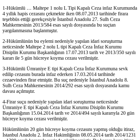
1-Hükümlü … Maltepe 1 nolu L Tipi Kapalı Ceza infaz Kurumunda
4 yıllık hapis cezasını çekmekte iken 08.07.2013 tarihinde firara
teşebbüs ettiği gerekçesiyle İstanbul Anadolu 27. Sulh Ceza
Mahkemesinin 2013/584 esas sayılı dosyasında bu suçtan
yargılanmasına başlanmıştır.
2-Hükümlünün bu eylemi nedeniyle yapılan idari soruşturma
neticesinde Maltepe 2 nolu L tipi Kapalı Ceza İnfaz Kurumu
Disiplin Kurumu Başkanlığının 17.07.2013 tarih ve 2013/350 sayılı
kararı ile 5 gün hücreye koyma cezası verilmiştir.
3-Hükümlü Ümraniye E tipi Kapalı Ceza İnfaz Kurumuna sevk
edilip cezasını burada infaz ederken 17.03.2014 tarihinde
cezaevinden firar etmiştir. Bu suç nedeniyle İstanbul Anadolu 8.
Sulh Ceza Mahkemesinin 2014/292 esas sayılı dosyasında kamu
davası açılmıştır.
4-Firar suçu nedeniyle yapılan idari soruşturma neticesinde
Ümraniye E tipi Kapalı Ceza İnfaz Kurumu Disiplin Kurumu
Başkanlığının 15.04.2014 tarih ve 2014/494 sayılı kararıyla 20 gün
hücreye koyma cezası verilmiştir.
Hükümlünün 20 gün hücreye koyma cezasını yapmış olduğu itiraz,
İstanbul Anadolu 2. İnfaz Hakimliğinin 08.05.2014 tarih 2014/1231