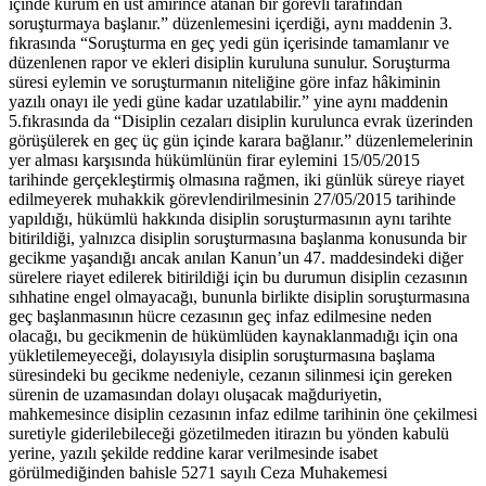
içinde kurum en üst amirince atanan bir görevli tarafından
soruşturmaya başlanır.” düzenlemesini içerdiği, aynı maddenin 3.
fıkrasında “Soruşturma en geç yedi gün içerisinde tamamlanır ve
düzenlenen rapor ve ekleri disiplin kuruluna sunulur. Soruşturma
süresi eylemin ve soruşturmanın niteliğine göre infaz hâkiminin
yazılı onayı ile yedi güne kadar uzatılabilir.” yine aynı maddenin
5.fıkrasında da “Disiplin cezaları disiplin kurulunca evrak üzerinden
görüşülerek en geç üç gün içinde karara bağlanır.” düzenlemelerinin
yer alması karşısında hükümlünün firar eylemini 15/05/2015
tarihinde gerçekleştirmiş olmasına rağmen, iki günlük süreye riayet
edilmeyerek muhakkik görevlendirilmesinin 27/05/2015 tarihinde
yapıldığı, hükümlü hakkında disiplin soruşturmasının aynı tarihte
bitirildiği, yalnızca disiplin soruşturmasına başlanma konusunda bir
gecikme yaşandığı ancak anılan Kanun’un 47. maddesindeki diğer
sürelere riayet edilerek bitirildiği için bu durumun disiplin cezasının
sıhhatine engel olmayacağı, bununla birlikte disiplin soruşturmasına
geç başlanmasının hücre cezasının geç infaz edilmesine neden
olacağı, bu gecikmenin de hükümlüden kaynaklanmadığı için ona
yükletilemeyeceği, dolayısıyla disiplin soruşturmasına başlama
süresindeki bu gecikme nedeniyle, cezanın silinmesi için gereken
sürenin de uzamasından dolayı oluşacak mağduriyetin,
mahkemesince disiplin cezasının infaz edilme tarihinin öne çekilmesi
suretiyle giderilebileceği gözetilmeden itirazın bu yönden kabulü
yerine, yazılı şekilde reddine karar verilmesinde isabet
görülmediğinden bahisle 5271 sayılı Ceza Muhakemesi