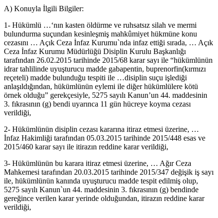
A) Konuyla İlgili Bilgiler:
1- Hükümlü …‘nın kasten öldürme ve ruhsatsız silah ve mermi
bulundurma suçundan kesinleşmiş mahkûmiyet hükmüne konu
cezasını … Açık Ceza İnfaz Kurumu`nda infaz ettiği sırada, … Açık
Ceza İnfaz Kurumu Müdürlüğü Disiplin Kurulu Başkanlığı
tarafından 26.02.2015 tarihinde 2015/68 karar sayı ile “hükümlünün
idrar tahlilinde uyuşturucu madde gabapentin, buprenorfin(kırmızı
reçeteli) madde bulunduğu tespiti ile …disiplin suçu işlediği
anlaşıldığından, hükümlünün eylemi ile diğer hükümlülere kötü
örnek olduğu” gerekçesiyle, 5275 sayılı Kanun’un 44. maddesinin
3. fıkrasının (g) bendi uyarınca 11 gün hücreye koyma cezası
verildiği,
2- Hükümlünün disiplin cezası kararına itiraz etmesi üzerine, …
İnfaz Hakimliği tarafından 05.03.2015 tarihinde 2015/448 esas ve
2015/460 karar sayı ile itirazın reddine karar verildiği,
3- Hükümlünün bu karara itiraz etmesi üzerine, … Ağır Ceza
Mahkemesi tarafından 20.03.2015 tarihinde 2015/347 değişik iş sayı
ile, hükümlünün kanında uyuşturucu madde tespit edilmiş olup,
5275 sayılı Kanun`un 44. maddesinin 3. fıkrasının (g) bendinde
gereğince verilen karar yerinde olduğundan, itirazın reddine karar
verildiği,