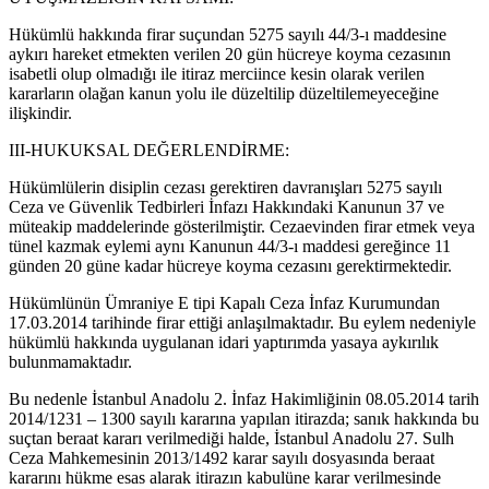
Hükümlü hakkında firar suçundan 5275 sayılı 44/3-ı maddesine
aykırı hareket etmekten verilen 20 gün hücreye koyma cezasının
isabetli olup olmadığı ile itiraz merciince kesin olarak verilen
kararların olağan kanun yolu ile düzeltilip düzeltilemeyeceğine
ilişkindir.
III-HUKUKSAL DEĞERLENDİRME:
Hükümlülerin disiplin cezası gerektiren davranışları 5275 sayılı
Ceza ve Güvenlik Tedbirleri İnfazı Hakkındaki Kanunun 37 ve
müteakip maddelerinde gösterilmiştir. Cezaevinden firar etmek veya
tünel kazmak eylemi aynı Kanunun 44/3-ı maddesi gereğince 11
günden 20 güne kadar hücreye koyma cezasını gerektirmektedir.
Hükümlünün Ümraniye E tipi Kapalı Ceza İnfaz Kurumundan
17.03.2014 tarihinde firar ettiği anlaşılmaktadır. Bu eylem nedeniyle
hükümlü hakkında uygulanan idari yaptırımda yasaya aykırılık
bulunmamaktadır.
Bu nedenle İstanbul Anadolu 2. İnfaz Hakimliğinin 08.05.2014 tarih
2014/1231 – 1300 sayılı kararına yapılan itirazda; sanık hakkında bu
suçtan beraat kararı verilmediği halde, İstanbul Anadolu 27. Sulh
Ceza Mahkemesinin 2013/1492 karar sayılı dosyasında beraat
kararını hükme esas alarak itirazın kabulüne karar verilmesinde