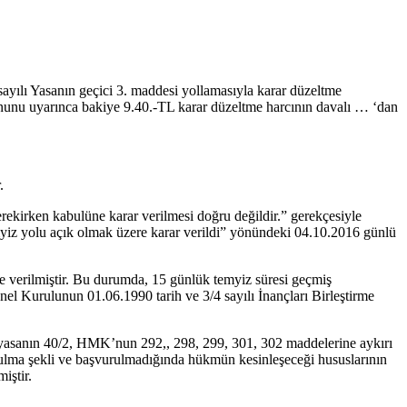
yılı Yasanın geçici 3. maddesi yollamasıyla karar düzeltme
unu uyarınca bakiye 9.40.-TL karar düzeltme harcının davalı … ‘dan
.
erekirken kabulüne karar verilmesi doğru değildir.” gerekçesiyle
emyiz yolu açık olmak üzere karar verildi” yönündeki 04.10.2016 günlü
de verilmiştir. Bu durumda, 15 günlük temyiz süresi geçmiş
Kurulunun 01.06.1990 tarih ve 3/4 sayılı İnançları Birleştirme
nayasanın 40/2, HMK’nun 292,, 298, 299, 301, 302 maddelerine aykırı
şvurulma şekli ve başvurulmadığında hükmün kesinleşeceği hususlarının
iştir.