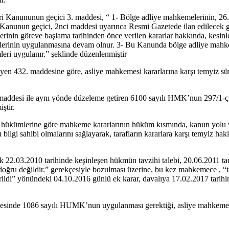
i Kanununun geçici 3. maddesi, “ 1- Bölge adliye mahkemelerinin, 26.0
anunun geçici, 2nci maddesi uyarınca Resmi Gazetede ilan edilecek gö
inin göreve başlama tarihinden önce verilen kararlar hakkında, kesinl
lerinin uygulanmasına devam olnur. 3- Bu Kanunda bölge adliye mahke
ri uygulanır.” şeklinde düzenlenmiştir
en 432. maddesine göre, asliye mahkemesi kararlarına karşı temyiz süre
 maddesi ile aynı yönde düzeleme getiren 6100 sayılı HMK’nun 297/1-ç 
ştir.
hükümlerine göre mahkeme kararlarının hüküm kısmında, kanun yolu ve s
u bilgi sahibi olmalarını sağlayarak, tarafların kararlara karşı temyiz 
22.03.2010 tarihinde keşinleşen hükmün tavzihi talebi, 20.06.2011 tari
 doğru değildir.” gerekçesiyle bozulması üzerine, bu kez mahkemece , “t
rildi” yönündeki 04.10.2016 günlü ek karar, davalıya 17.02.2017 tarihin
mesinde 1086 sayılı HUMK’nun uygulanması gerektiği, asliye mahkemesi 