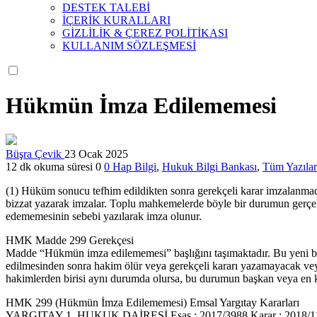
DESTEK TALEBİ
İÇERİK KURALLARI
GİZLİLİK & ÇEREZ POLİTİKASI
KULLANIM SÖZLEŞMESİ
Hükmün İmza Edilememesi
Büşra Çevik
23 Ocak 2025
12 dk okuma süresi
0
0
Hap Bilgi
,
Hukuk Bilgi Bankası
,
Tüm Yazılar
(1) Hüküm sonucu tefhim edildikten sonra gerekçeli karar imzalanmad
bizzat yazarak imzalar. Toplu mahkemelerde böyle bir durumun gerçek
edememesinin sebebi yazılarak imza olunur.
HMK Madde 299 Gerekçesi
Madde “Hükmün imza edilememesi” başlığını taşımaktadır. Bu yeni b
edilmesinden sonra hakim ölür veya gerekçeli kararı yazamayacak ve
hakimlerden birisi aynı durumda olursa, bu durumun başkan veya en kı
HMK 299 (Hükmün İmza Edilememesi) Emsal Yargıtay Kararları
YARGITAY 1. HUKUK DAİRESİ Esas : 2017/3988 Karar : 2018/118