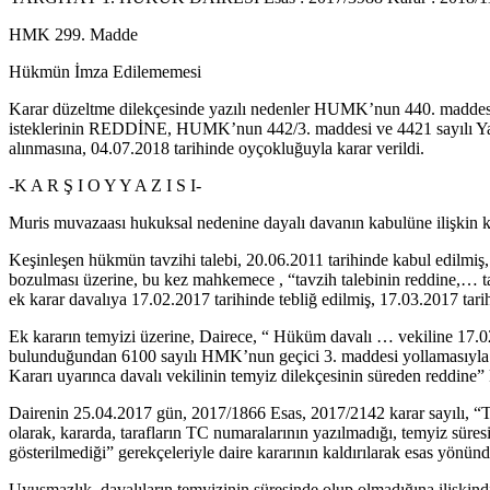
HMK 299. Madde
Hükmün İmza Edilememesi
Karar düzeltme dilekçesinde yazılı nedenler HUMK’nun 440. maddesind
isteklerinin REDDİNE, HUMK’nun 442/3. maddesi ve 4421 sayılı Yasa 
alınmasına, 04.07.2018 tarihinde oyçokluğuyla karar verildi.
-K A R Ş I O Y Y A Z I S I-
Muris muvazaası hukuksal nedenine dayalı davanın kabulüne ilişkin ka
Keşinleşen hükmün tavzihi talebi, 20.06.2011 tarihinde kabul edilmiş, 
bozulması üzerine, bu kez mahkemece , “tavzih talebinin reddine,… ta
ek karar davalıya 17.02.2017 tarihinde tebliğ edilmiş, 17.03.2017 tarih
Ek kararın temyizi üzerine, Dairece, “ Hüküm davalı … vekiline 17.02.
bulunduğundan 6100 sayılı HMK’nun geçici 3. maddesi yollamasıyla 
Kararı uyarınca davalı vekilinin temyiz dilekçesinin süreden reddine” k
Dairenin 25.04.2017 gün, 2017/1866 Esas, 2017/2142 karar sayılı, “Te
olarak, kararda, tarafların TC numaralarının yazılmadığı, temyiz süres
gösterilmediği” gerekçeleriyle daire kararının kaldırılarak esas yönü
Uyuşmazlık, davalıların temyizinin süresinde olup olmadığına ilişkindi