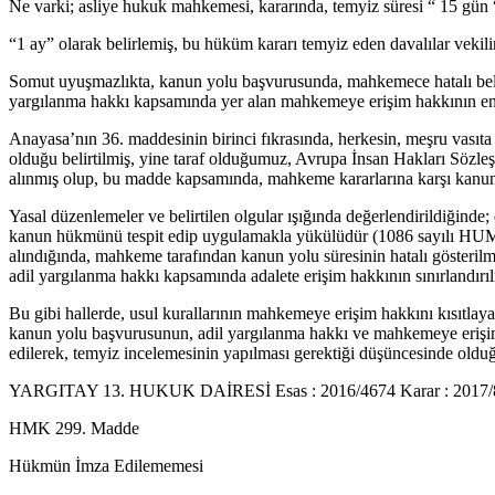
Ne varki; asliye hukuk mahkemesi, kararında, temyiz süresi “ 15 gün
“1 ay” olarak belirlemiş, bu hüküm kararı temyiz eden davalılar vekili
Somut uyuşmazlıkta, kanun yolu başvurusunda, mahkemece hatalı belir
yargılanma hakkı kapsamında yer alan mahkemeye erişim hakkının eng
Anayasa’nın 36. maddesinin birinci fıkrasında, herkesin, meşru vasıta
olduğu belirtilmiş, yine taraf olduğumuz, Avrupa İnsan Hakları Sözleş
alınmış olup, bu madde kapsamında, mahkeme kararlarına karşı kanu
Yasal düzenlemeler ve belirtilen olgular ışığında değerlendirildiğin
kanun hükmünü tespit edip uygulamakla yükülüdür (1086 sayılı HUM
alındığında, mahkeme tarafından kanun yolu süresinin hatalı gösterilm
adil yargılanma hakkı kapsamında adalete erişim hakkının sınırlandırıl
Bu gibi hallerde, usul kurallarının mahkemeye erişim hakkını kısıtlay
kanun yolu başvurusunun, adil yargılanma hakkı ve mahkemeye erişim 
edilerek, temyiz incelemesinin yapılması gerektiği düşüncesinde old
YARGITAY 13. HUKUK DAİRESİ Esas : 2016/4674 Karar : 2017/80
HMK 299. Madde
Hükmün İmza Edilememesi