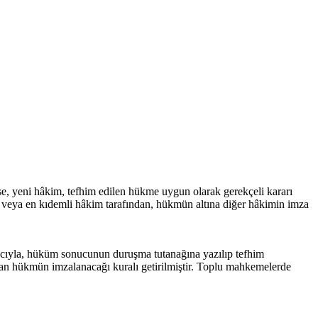
e, yeni hâkim, tefhim edilen hükme uygun olarak gerekçeli kararı
 veya en kıdemli hâkim tarafından, hükmün altına diğer hâkimin imza
cıyla, hüküm sonucunun duruşma tutanağına yazılıp tefhim
n hükmün imzalanacağı kuralı getirilmiştir. Toplu mahkemelerde