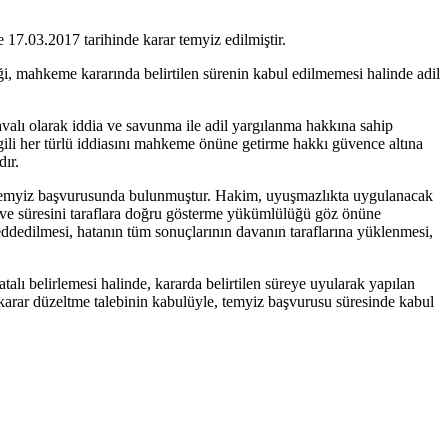
 17.03.2017 tarihinde karar temyiz edilmiştir.
, mahkeme kararında belirtilen sürenin kabul edilmemesi halinde adil
valı olarak iddia ve savunma ile adil yargılanma hakkına sahip
gili her türlü iddiasını mahkeme önüne getirme hakkı güvence altına
ır.
nde temyiz başvurusunda bulunmuştur. Hakim, uyuşmazlıkta uygulanacak
 süresini taraflara doğru gösterme yükümlülüğü göz önüne
eddedilmesi, hatanın tüm sonuçlarının davanın taraflarına yüklenmesi,
lı belirlemesi halinde, kararda belirtilen süreye uyularak yapılan
arar düzeltme talebinin kabulüyle, temyiz başvurusu süresinde kabul