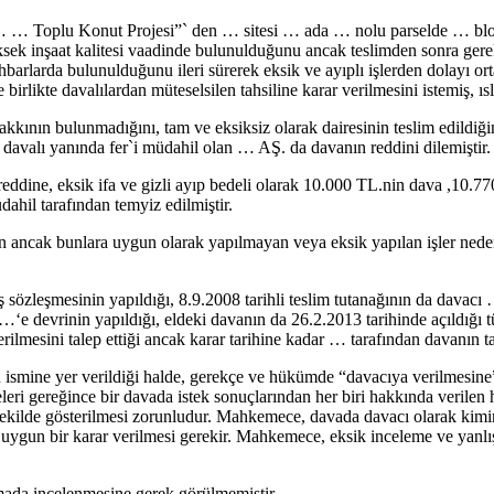
… … Toplu Konut Projesi”` den … sitesi … ada … nolu parselde … blok …
ksek inşaat kalitesi vaadinde bulunulduğunu ancak teslimden sonra gerek 
barlarda bulunulduğunu ileri sürerek eksik ve ayıplı işlerden dolayı orta
irlikte davalılardan müteselsilen tahsiline karar verilmesini istemiş, ıslah
kkının bulunmadığını, tam ve eksiksiz olarak dairesinin teslim edildiğin
 davalı yanında fer`i müdahil olan … AŞ. da davanın reddini dilemiştir.
ine, eksik ifa ve gizli ayıp bedeli olarak 10.000 TL.nin dava ,10.770 T
dahil tarafından temyiz edilmiştir.
len ancak bunlara uygun olarak yapılmayan veya eksik yapılan işler neden
sözleşmesinin yapıldığı, 8.9.2008 tarihli teslim tutanağının da davacı …
 …‘e devrinin yapıldığı, eldeki davanın da 26.2.2013 tarihinde açıldığı
verilmesini talep ettiği ancak karar tarihine kadar … tarafından davanın t
smine yer verildiği halde, gerekçe ve hükümde “davacıya verilmesine” 
 gereğince bir davada istek sonuçlarından her biri hakkında verilen h
 şekilde gösterilmesi zorunludur. Mahkemece, davada davacı olarak kim
ygun bir karar verilmesi gerekir. Mahkemece, eksik inceleme ve yanlış d
amada incelenmesine gerek görülmemiştir.