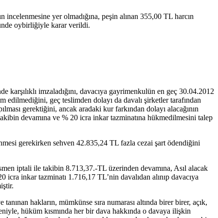
n incelenmesine yer olmadığına, peşin alınan 355,00 TL harcın
e oybirliğiyle karar verildi.
nde karşılıklı imzaladığını, davacıya gayrimenkulün en geç 30.04.2012
m edilmediğini, geç teslimden dolayı da davalı şirketler tarafından
lması gerektiğini, ancak aradaki kur farkından dolayı alacağının
e, takibin devamına ve % 20 icra inkar tazminatına hükmedilmesini talep
enmesi gerekirken sehven 42.835,24 TL fazla cezai şart ödendiğini
n iptali ile takibin 8.713,37.-TL üzerinden devamına, Asıl alacak
 20 icra inkar tazminatı 1.716,17 TL’nin davalıdan alınıp davacıya
ştir.
tanınan hakların, mümkünse sıra numarası altında birer birer, açık,
deniyle, hüküm kısmında her bir dava hakkında o davaya ilişkin