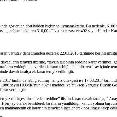
e gösterilen dört halden hiçbirine uymamaktadır. Bu nedenle, 6100 sa
gereğince takdiren 310,00.-TL para cezası ve 492 sayılı Harçlar Kan
rar, yargıtay denetiminden geçerek 22.03.2010 tarihinde kesinleşmiştir
davacıların temyizi üzerine, “tavzih talebinin reddine karar verilmesi g
rafların yokluğunda verilen kararın tebliğinden itibaren 1 ay içinde t
inde davalı tarafça ek karar temyiz edilmiştir.
2017 tarihinde tebliğ edilmiş, temyiz dilekçesi ise 17.03.2017 tarihin
1086 sayılı HUMK’nun 432/4 maddesi ve Yüksek Yargıtay Büyük Genel 
arar verilmiştir.
myiz dilekçesinin süreden reddine” ilişkin kararı davalı tarafça, “ A
i 1(bir) ay olarak belirtilerek tarafların yanıltıldığı, kanun yoluna ba
nden mahkamenin ek kararının temyizen incelenerek bozulması talep edilm
r.