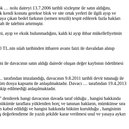
 nolu daireyi 13.7.2006 tarihli sözleşme ile satın aldığını,
kendi konutu gerekse blok ve site ortak yerleri ile ilgili ayıp ve
ya çıkan bedel farkının (semen tenzili) tespit edilerek fazla hakları
 ile talebini artırmıştır.
i, ayıp ve eksik bulunmadığını, kaldı ki ayıp ihbar mükellefiyetinin
L.nin ıslah tarihinden itibaren avans faizi ile davalıdan alınıp
i ile davacının satın aldığı dairede oluşan değer kaybının ödetilmesi
 tarafından imzalandığı, davacının 9.8.2011 tarihli devir tutanağı ile
 tüm dosya kapsamı ile anlaşılmaktadır. Davacı … tarafından 19.4.2013
akip edilmediği anlaşılmaktadır.
denilerek hangi davacının davada taraf olduğu , hangisi hakkında
ükümle taraflara yüklenilen borç ve tanınan hakların, mümkünse sıra
in kabul edildiği ve hangisi hakkında hüküm kurulduğu , hangisinin
eğerlendirme ile yazılı şekilde karar verilmesi usul ve yasaya aykırı