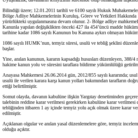
Bilindiği üzere; 12.01.2011 tarihli ve 6100 sayılı Hukuk Muhakemeler
Bölge Adliye Mahkemelerinin Kuruluş, Görev ve Yetkileri Hakkında K
yürürlükteki uygulanmasına devam olunur. 2- Bölge adliye mahkemeler
Kanunla yapılan değişiklikten önceki 427 ila 454’üncü madde hüküm
tarihine kadar 1086 sayılı Kanunun bu Kanuna aykırı olmayan hükümle
1086 sayılı HUMK’nun, temyiz süresi, usulü ve tebliğ şeklini düzenley
başlar.
Yine, anılan kanunun, kararın kapsadığı hususları düzenleyen, 388/4
hakime kanun yolu ve süresini taraflara bildirme yükümlülüğü getirilmi
Anayasa Mahkemesi 26.06.2014 gün, 2012/855 sayılı kararında; usul 
usulü ile verilen karara karşı kanun yolları bakımından tarafların doğr
ettiği belirtilmiştir.
Somut olayda, davanın kabulüne ilişkin Yargıtay denetiminden geçerek 
talebinin reddine karar verilmesi gerekirken kabulüne karar verilmesi
tebliğinden itibaren 1 ay içinde temyiz yolu açık olmak üzere karar ve
edilmiştir.
Açıklanan olgular ve anılan yasal düzenlemelere göre, temyiz incele
olduğu açıktır.