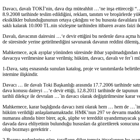
Davacı, davalı TOKİ’nin, dava dışı müteahhit …‘ne inşa ettireceği “
8.9.2008 tarihinde teslim edildiğini, reklam, tanıtım ve broşürlerde yü
eksiklikler bulunduğununun ortaya çıktığını ve bu hususta davalılara ih
saklı kalarak 10.000 TL.nin sözleşme tarihinden itibaren avans faizi ile b
Davalı, davacının dairesini …‘e devir ettiğini bu nedenle dava açma ha
de süresinde yerine getirilmediğini savunarak davanın reddini dilemiş,
Mahkemece, açık ayıplar yönünden süresinde ihbar yapılmadığından redd
davacıya verilmesine karar verilmiş; hüküm, davacı, davalı ve fer`i mü
1-Dava, satış esnasında sunulan katalog, proje ve tanıtımlarda belirti
istemine ilişkindir.
Davacı … ile davalı Toki Başkanlığı arasında 17.7.2006 tarihinde satış 
dava konusu daireyi …‘e devir ettiği, 12.8.2011 tarihinde de tapunun
tarihli dilekçe ile devralan …`in davacı olarak değiştirilmesine karar 
Mahkemece, karar başlığında davacı ismi olarak hem … hem de …`in i
hüküm verildiği anlaşılamamaktadır. HMK’nun 297 ve devamı maddeleri
numarası altında birer birer, açık, şüphe ve tereddüt uyandırmayacak
davada dava ehliyetinin bulunduğu hususları da gözetilerek sonucuna u
olup bozmayı gerektirir .
2-Bozma nedenlerine göre, tarafların diğer temyiz itirazlarının bu aş