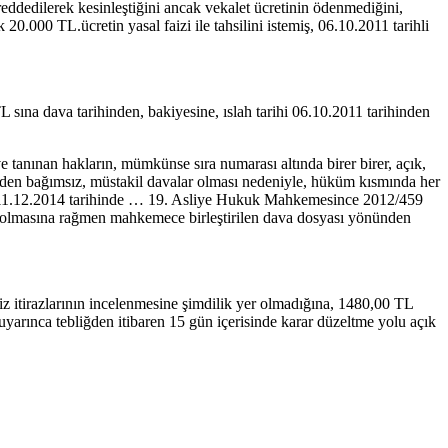
eddedilerek kesinleştiğini ancak vekalet ücretinin ödenmediğini,
 20.000 TL.ücretin yasal faizi ile tahsilini istemiş, 06.10.2011 tarihli
sına dava tarihinden, bakiyesine, ıslah tarihi 06.10.2011 tarihinden
tanınan hakların, mümkünse sıra numarası altında birer birer, açık,
rinden bağımsız, müstakil davalar olması nedeniyle, hüküm kısmında her
da, 11.12.2014 tarihinde … 19. Asliye Hukuk Mahkemesince 2012/459
lmiş olmasına rağmen mahkemece birleştirilen dava dosyası yönünden
tirazlarının incelenmesine şimdilik yer olmadığına, 1480,00 TL
arınca tebliğden itibaren 15 gün içerisinde karar düzeltme yolu açık