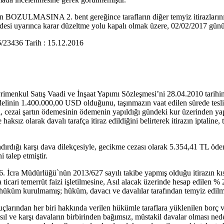
n BOZULMASINA 2. bent gereğince tarafların diğer temyiz itirazlarını
si uyarınca karar düzeltme yolu kapalı olmak üzere, 02/02/2017 gününd
3436 Tarih : 15.12.2016
yrimenkul Satış Vaadi ve İnşaat Yapımı Sözleşmesi’ni 28.04.2010 tarihi
bedelinin 1.400.000,00 USD olduğunu, taşınmazın vaat edilen sürede tesli
cezai şartın ödemesinin ödemenin yapıldığı gündeki kur üzerinden yapı
aksız olarak davalı tarafça itiraz edildiğini belirterek itirazın iptalin
andırdığı karşı dava dilekçesiyle, gecikme cezası olarak 5.354,41 TL öd
 talep etmiştir.
a Müdürlüğü`nün 2013/627 sayılı takibe yapmış olduğu itirazın kısme
ticari temerrüt faizi işletilmesine, Asıl alacak üzerinde hesap edilen %
a hüküm kurulmamış; hüküm, davacı ve davalılar tarafından temyiz edilmi
rından her biri hakkında verilen hükümle taraflara yüklenilen borç ve 
sıl ve karşı davaların birbirinden bağımsız, müstakil davalar olması ne