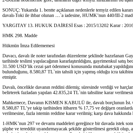
SONUÇ: Yukarıda 1. bentte açıklanan nedenlerle temyiz edilen kararı
davalı-Toki ile ihbar olunan …`a iadesine, HUMK’nun 440/III-2 madde
YARGITAY 13. HUKUK DAİRESİ Esas : 2015/13202 Karar : 2016/2
HMK 298. Madde
Hükmün İmza Edilememesi
Davacı, davalı ile noter tarafından düzenleme şeklinde hazırlanan Ga
tarihinde teslimi yapılacağının kararlaştırıldığını, gayrimenkul satış 
31.500 USD’lik cezai şart ödenmesi konusunda mutabakat yapıldığını, 
bulunduğunu, 8.580,87 TL`nin tahsili için yapmış olduğu icra takibine h
etmiştir.
Davalı, öncelikle davanın reddini dilemiş; süresinde verdiği ve harçl
belirterek fazladan yapılan 42.835,24 TL`nin tahsiline karar verilmesini
Mahkemece, Davanın KISMEN KABULÜ ile, davalı borçlunun İst. 6. İcr
8.580,87 TL’ye takip tarihinden itibaren % 17,75 ve değişen oranlarda 
verilmesine, fazla istemin reddine karar verilmiş; karşı dava hakkınd
1-HMK’nun 297 ve devamı maddeleri gereğince bir davada istek sonuçla
şüphe ve tereddüt uyandırmayacak şekilde gösterilmesi gerekli olup, a