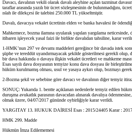
Davacı, davalının vekili olarak davalı aleyhine açılan tazminat davas
taraflar arasında yazılı bir ücret sözleşmesinin de bulunmadığını, ücreti
ıslah ile dilekçesi ile talebini 250.000 TL yükseltmiştir.
Davalı, davacıya vekalet ücretinin elden ve banka havalesi ile ödendiğ
Mahkemece, bozma ilamına uyularak yapılan yargılama neticesinde, dav
itibaren işleyecek yasal faizi ile birlikte davalıdan tahsiline, karar ver
1-HMK’nun 297 ve devamı maddeleri gereğince bir davada istek sonuçla
şüphe ve tereddüt uyandırmayacak şekilde gösterilmesi gerekli olup, d
bir dava hakkında o davaya ilişkin vekalet ücretleri ve mahkeme mas
Esas sayılı dava dosyasının temyize konu dava dosyası ile birleştiril
hüküm kurulmamış olması, usul ve yasaya aykırı olup, bozmayı gerekti
2-Bozma şekil ve sebebine göre davacı ve davalının diğer temyiz itir
SONUÇ: Yukarıda 1. bentte açıklanan nedenlerle temyiz edilen hükm
duruşma avukatlık parasının davacıdan alınarak davalıya ödenmesine, 
olmak üzere, 04/07/2017 gününde oybirliğiyle karar verildi.
YARGITAY 13. HUKUK DAİRESİ Esas : 2015/24405 Karar : 2017/1
HMK 299. Madde
Hükmün İmza Edilememesi