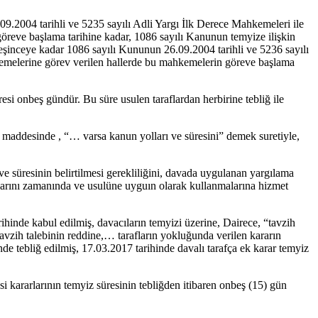
9.2004 tarihli ve 5235 sayılı Adli Yargı İlk Derece Mahkemeleri ile
reve başlama tarihine kadar, 1086 sayılı Kanunun temyize ilişkin
eşinceye kadar 1086 sayılı Kununun 26.09.2004 tarihli ve 5236 sayılı
melerine görev verilen hallerde bu mahkemelerin göreve başlama
si onbeş gündür. Bu süre usulen taraflardan herbirine tebliğ ile
maddesinde , “… varsa kanun yolları ve süresini” demek suretiyle,
üresinin belirtilmesi gerekliliğini, davada uygulanan yargılama
haklarını zamanında ve usulüne uyguın olarak kullanmalarına hizmet
hinde kabul edilmiş, davacıların temyizi üzerine, Dairece, “tavzih
avzih talebinin reddine,… tarafların yokluğunda verilen kararın
de tebliğ edilmiş, 17.03.2017 tarihinde davalı tarafça ek karar temyiz
kararlarının temyiz süresinin tebliğden itibaren onbeş (15) gün