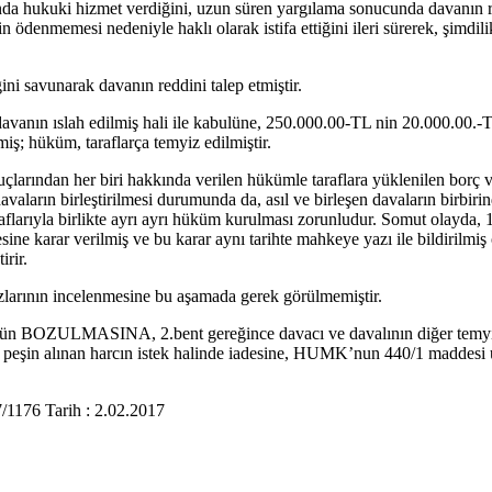
ında hukuki hizmet verdiğini, uzun süren yargılama sonucunda davanın r
n ödenmemesi nedeniyle haklı olarak istifa ettiğini ileri sürerek, şimdilik
ini savunarak davanın reddini talep etmiştir.
anın ıslah edilmiş hali ile kabulüne, 250.000.00-TL nin 20.000.00.-TL 
ilmiş; hüküm, taraflarça temyiz edilmiştir.
rından her biri hakkında verilen hükümle taraflara yüklenilen borç ve 
avaların birleştirilmesi durumunda da, asıl ve birleşen davaların birbi
raflarıyla birlikte ayrı ayrı hüküm kurulması zorunludur. Somut olay
mesine karar verilmiş ve bu karar aynı tarihte mahkeye yazı ile bildiri
rir.
azlarının incelenmesine bu aşamada gerek görülmemiştir.
ün BOZULMASINA, 2.bent gereğince davacı ve davalının diğer temyiz i
peşin alınan harcın istek halinde iadesine, HUMK’nun 440/1 maddesi uy
176 Tarih : 2.02.2017