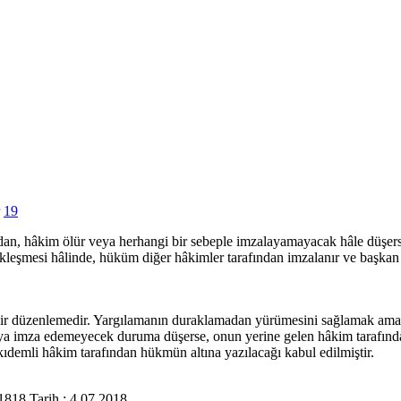
19
an, hâkim ölür veya herhangi bir sebeple imzalayamayacak hâle düşers
leşmesi hâlinde, hüküm diğer hâkimler tarafından imzalanır ve başkan
ir düzenlemedir. Yargılamanın duraklamadan yürümesini sağlamak ama
ya imza edemeyecek duruma düşerse, onun yerine gelen hâkim tarafında
demli hâkim tarafından hükmün altına yazılacağı kabul edilmiştir.
18 Tarih : 4.07.2018