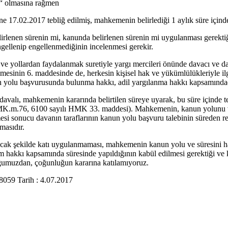
 “ olmasına rağmen
ne 17.02.2017 tebliğ edilmiş, mahkemenin belirlediği 1 aylık süre içinde
lenen sürenin mi, kanunda belirlenen sürenin mi uygulanması gerektiği
ellenip engellenmediğinin incelenmesi gerekir.
 ve yollardan faydalanmak suretiyle yargı mercileri önünde davacı ve da
mesinin 6. maddesinde de, herkesin kişisel hak ve yükümlülükleriyle il
n yolu başvurusunda bulunma hakkı, adil yargılanma hakkı kapsamındad
de; davalı, mahkemenin kararında belirtilen süreye uyarak, bu süre içi
K.m.76, 6100 sayılı HMK 33. maddesi). Mahkemenin, kanun yolunu ve
esi sonucu davanın taraflarının kanun yolu başvuru talebinin süreden r
masıdır.
acak şekilde katı uygulanmaması, mahkemenin kanun yolu ve süresini hata
hakkı kapsamında süresinde yapıldığının kabül edilmesi gerektiği ve k
uğumuzdan, çoğunluğun kararına katılamıyoruz.
59 Tarih : 4.07.2017