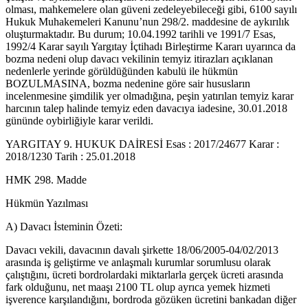
olması, mahkemelere olan güveni zedeleyebileceği gibi, 6100 sayılı
Hukuk Muhakemeleri Kanunu’nun 298/2. maddesine de aykırılık
oluşturmaktadır. Bu durum; 10.04.1992 tarihli ve 1991/7 Esas,
1992/4 Karar sayılı Yargıtay İçtihadı Birleştirme Kararı uyarınca da
bozma nedeni olup davacı vekilinin temyiz itirazları açıklanan
nedenlerle yerinde görüldüğünden kabulü ile hükmün
BOZULMASINA, bozma nedenine göre sair hususların
incelenmesine şimdilik yer olmadığına, peşin yatırılan temyiz karar
harcının talep halinde temyiz eden davacıya iadesine, 30.01.2018
gününde oybirliğiyle karar verildi.
YARGITAY 9. HUKUK DAİRESİ Esas : 2017/24677 Karar :
2018/1230 Tarih : 25.01.2018
HMK 298. Madde
Hükmün Yazılması
A) Davacı İsteminin Özeti:
Davacı vekili, davacının davalı şirkette 18/06/2005-04/02/2013
arasında iş geliştirme ve anlaşmalı kurumlar sorumlusu olarak
çalıştığını, ücreti bordrolardaki miktarlarla gerçek ücreti arasında
fark olduğunu, net maaşı 2100 TL olup ayrıca yemek hizmeti
işverence karşılandığını, bordroda gözüken ücretini bankadan diğer