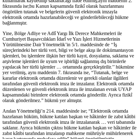
kullanılarak kaydedilip saklanacağı ifade edilmiş;aynı maddenin 2.
fıkrasında ise;bu Kanun kapsamında fizikî olarak hazırlanması
öngörülen tutanak ve belgelerin güvenli elektronik imzayla
elektronik ortamda hazırlanabileceği ve gönderilebileceği hükme
bağlanmıştır.
Yine, Bölge Adliye ve Adlî Yargı İlk Derece Mahkemeleri ile
Cumhuriyet Başsavcılıkları İdarî ve Yazı İşleri Hizmetlerinin
Yürütülmesine Dair Yönetmelik’in 5/1. maddesinde de ‘‘İş
süreçlerindeki her türlü veri, bilgi ve belge akışı ile dokümantasyon
işlemleri, bu işlemlere ilişkin her türlü kayıt, dosyalama, saklama ve
arşivleme işlemleri ile uyum ve işbirliği sağlanmış dış birimlerle
yapılacak her türlü işlemler … ortamında gerçekleştirilir.’’ hükmüne
yer verilmiş, aynı maddenin 7. fıkrasında ise, “Tutanak, belge ve
kararlar elektronik ortamda düzenlenir ve gerekli olanlar ilgilileri
tarafından güvenli elektronik imza ile imzalanır. Elektronik ortamda
düzenlenen ve güvenli elektronik imza ile imzalanan evrak UYAP
kapsamındaki birimlere elektronik ortamda gönderilir. Ayrıca fizikî
olarak gönderilmez.” hükmü yer almıştır.
Anılan Yönetmeliği’n 214. maddesinde ise; “Elektronik ortamda
hazırlanan hüküm, hükme katılan başkan ve hâkimler ile zabıt kâtibi
tarafından güvenli elektronik imza ile imzalanarak … veri tabanında
saklanır. Ayrıca hükmün çıktısı hükme katılan başkan ve hâkimler ile
zabıt kâtibi tarafından imzalanıp mahkeme mührüyle mühürlenerek
karar kartonunda muhafaza edilir” hükmü öngörülmüştür.