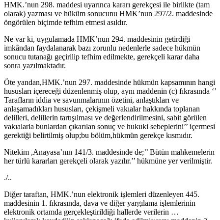
HMK.’nun 298. maddesi uyarınca kararı gerekçesi ile birlikte (tam
olarak) yazması ve hüküm sonucunu HMK’nun 297/2. maddesinde
öngörülen biçimde tefhim etmesi asıldır.
Ne var ki, uygulamada HMK’nun 294. maddesinin getirdiği
imkândan faydalanarak bazı zorunlu nedenlerle sadece hükmün
sonucu tutanağı geçirilip tefhim edilmekte, gerekçeli karar daha
sonra yazılmaktadır.
Öte yandan,HMK.’nun 297. maddesinde hükmün kapsamının hangi
hususları içereceği düzenlenmiş olup, aynı maddenin (c) fıkrasında ‘’
Tarafların iddia ve savunmalarının özetini, anlaştıkları ve
anlaşamadıkları hususları, çekişmeli vakıalar hakkında toplanan
delilleri, delillerin tartışılması ve değerlendirilmesini, sabit görülen
vakıalarla bunlardan çıkarılan sonuç ve hukuki sebeplerini’’ içermesi
gerektiği belirtilmiş olup;bu bölüm,hükmün gerekçe kısmıdır.
Nitekim ,Anayasa’nın 141/3. maddesinde de;’’ Bütün mahkemelerin
her türlü kararları gerekçeli olarak yazılır.’’ hükmüne yer verilmiştir.
./..
Diğer taraftan, HMK.’nun elektronik işlemleri düzenleyen 445.
maddesinin 1. fıkrasında, dava ve diğer yargılama işlemlerinin
elektronik ortamda gerçekleştirildiği hallerde verilerin …