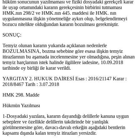
hüküm sonucunun yazılmaması ve fiziki dosyadaki gerekçeli karar
ile uyap ortamındaki kararın gerekçesinin birbirini tutmaması
HMK.nın 298/2 ve HMK.nın 445. maddesi ile HMK. nın
uygulanmasına ilişkin yönetmeliğe aykırı olup, belgelendirmeyi
bozucu nitelikte olduğundan kararın bozulması gerekmiştir.
SONUÇ:
Temyiz olunan kararın yukarıda açıklanan nedenlerle
BOZULMASINA, bozma sebebine göre esasa ilişkin temyiz
itirazlarının bu aşamada incelenmesine yer olmadığına, peşin alınan
temyiz harçlarının istek halinde ilgililere iadesine, 10.09.2018
tarihinde oy birliği ile karar verildi.
YARGITAY 2. HUKUK DAİRESİ Esas : 2016/21147 Karar :
2018/8467 Tarih : 3.07.2018
HMK 298. Madde
Hükmün Yazılması
1-Dosyadaki yazılara, kararın dayandığı delillerle kanuna uygun
sebeplere ve özellikle delillerin takdirinde bir yanlışlık
görülmemesine göre, davacı-davalı erkeğin aşağıdaki bentlerin
kapsamı dışında kalan temyiz itirazları yersizdir.