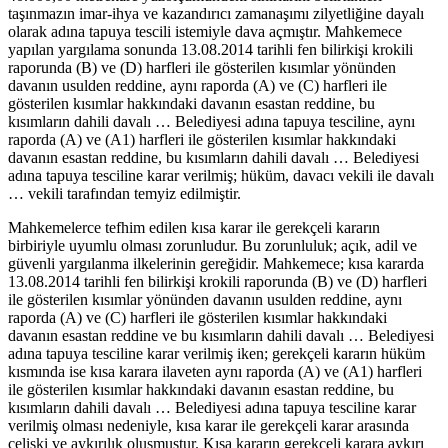
taşınmazın imar-ihya ve kazandırıcı zamanaşımı zilyetliğine dayalı
olarak adına tapuya tescili istemiyle dava açmıştır. Mahkemece
yapılan yargılama sonunda 13.08.2014 tarihli fen bilirkişi krokili
raporunda (B) ve (D) harfleri ile gösterilen kısımlar yönünden
davanın usulden reddine, aynı raporda (A) ve (C) harfleri ile
gösterilen kısımlar hakkındaki davanın esastan reddine, bu
kısımların dahili davalı … Belediyesi adına tapuya tesciline, aynı
raporda (A) ve (A1) harfleri ile gösterilen kısımlar hakkındaki
davanın esastan reddine, bu kısımların dahili davalı … Belediyesi
adına tapuya tesciline karar verilmiş; hüküm, davacı vekili ile davalı
… vekili tarafından temyiz edilmiştir.
Mahkemelerce tefhim edilen kısa karar ile gerekçeli kararın
birbiriyle uyumlu olması zorunludur. Bu zorunluluk; açık, adil ve
güvenli yargılanma ilkelerinin gereğidir. Mahkemece; kısa kararda
13.08.2014 tarihli fen bilirkişi krokili raporunda (B) ve (D) harfleri
ile gösterilen kısımlar yönünden davanın usulden reddine, aynı
raporda (A) ve (C) harfleri ile gösterilen kısımlar hakkındaki
davanın esastan reddine ve bu kısımların dahili davalı … Belediyesi
adına tapuya tesciline karar verilmiş iken; gerekçeli kararın hüküm
kısmında ise kısa karara ilaveten aynı raporda (A) ve (A1) harfleri
ile gösterilen kısımlar hakkındaki davanın esastan reddine, bu
kısımların dahili davalı … Belediyesi adına tapuya tesciline karar
verilmiş olması nedeniyle, kısa karar ile gerekçeli karar arasında
çelişki ve aykırılık oluşmuştur. Kısa kararın gerekçeli karara aykırı