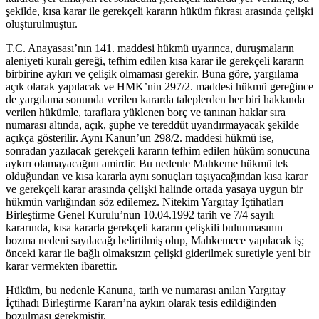
şekilde, kısa karar ile gerekçeli kararın hüküm fıkrası arasında çelişki
oluşturulmuştur.
T.C. Anayasası’nın 141. maddesi hükmü uyarınca, duruşmaların
aleniyeti kuralı gereği, tefhim edilen kısa karar ile gerekçeli kararın
birbirine aykırı ve çelişik olmaması gerekir. Buna göre, yargılama
açık olarak yapılacak ve HMK’nin 297/2. maddesi hükmü gereğince
de yargılama sonunda verilen kararda taleplerden her biri hakkında
verilen hükümle, taraflara yüklenen borç ve tanınan haklar sıra
numarası altında, açık, şüphe ve tereddüt uyandırmayacak şekilde
açıkça gösterilir. Aynı Kanun’un 298/2. maddesi hükmü ise,
sonradan yazılacak gerekçeli kararın tefhim edilen hüküm sonucuna
aykırı olamayacağını amirdir. Bu nedenle Mahkeme hükmü tek
olduğundan ve kısa kararla aynı sonuçları taşıyacağından kısa karar
ve gerekçeli karar arasında çelişki halinde ortada yasaya uygun bir
hükmün varlığından söz edilemez. Nitekim Yargıtay İçtihatları
Birleştirme Genel Kurulu’nun 10.04.1992 tarih ve 7/4 sayılı
kararında, kısa kararla gerekçeli kararın çelişkili bulunmasının
bozma nedeni sayılacağı belirtilmiş olup, Mahkemece yapılacak iş;
önceki karar ile bağlı olmaksızın çelişki giderilmek suretiyle yeni bir
karar vermekten ibarettir.
Hüküm, bu nedenle Kanuna, tarih ve numarası anılan Yargıtay
İçtihadı Birleştirme Kararı’na aykırı olarak tesis edildiğinden
bozulması gerekmiştir.