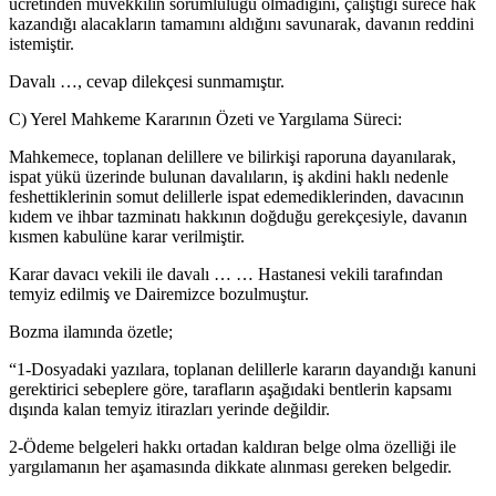
ücretinden müvekkilin sorumluluğu olmadığını, çalıştığı sürece hak
kazandığı alacakların tamamını aldığını savunarak, davanın reddini
istemiştir.
Davalı …, cevap dilekçesi sunmamıştır.
C) Yerel Mahkeme Kararının Özeti ve Yargılama Süreci:
Mahkemece, toplanan delillere ve bilirkişi raporuna dayanılarak,
ispat yükü üzerinde bulunan davalıların, iş akdini haklı nedenle
feshettiklerinin somut delillerle ispat edemediklerinden, davacının
kıdem ve ihbar tazminatı hakkının doğduğu gerekçesiyle, davanın
kısmen kabulüne karar verilmiştir.
Karar davacı vekili ile davalı … … Hastanesi vekili tarafından
temyiz edilmiş ve Dairemizce bozulmuştur.
Bozma ilamında özetle;
“1-Dosyadaki yazılara, toplanan delillerle kararın dayandığı kanuni
gerektirici sebeplere göre, tarafların aşağıdaki bentlerin kapsamı
dışında kalan temyiz itirazları yerinde değildir.
2-Ödeme belgeleri hakkı ortadan kaldıran belge olma özelliği ile
yargılamanın her aşamasında dikkate alınması gereken belgedir.