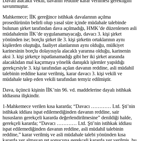
Davalı alacaklı vekili, davanın reddine karar verilmesi gerektiğini
savunmuştur.
Mahkemece; İİK gereğince istihkak davalarının açılma
prosedürünün belirli olup yasal süre içinde müdahale talebinde
bulunan şirket tarafından dava açılmadığı, HMK’de düzenlenen asli
müdahalenin İİK’de uygulanamayacağı, davacı 3. kişi şirket
yönünden ise; borçlu şirket ile 3. kişi şirketin ortaklarının aynı
kişilerden oluştuğu, faaliyet alanlarının aynı olduğu, mülkiyet
karinesinin borçlu dolayısıyla alacaklı yararına olduğu, karinenin
aksi 3. kişi şirketçe ispatlanamadığı gibi her iki şirket arasında
alacaklıdan mal kaçırmaya yönelik danışıklı işlemler yapıldığı
gerekçesiyle 3. kişi tarafından açılan davanın reddine, asli müdahil
talebinin reddine karar verilmiş, karar davacı 3. kişi vekili ve
müdahale talep eden vekili tarafından temyiz edilmiştir.
Dava, üçüncü kişinin İİK’nin 96. vd. maddelerine dayalı istihkak
iddiasına ilişkindir.
1-Mahkemece verilen kısa kararda; “Davacı ………… Ltd. Şti’nin
istihkak iddiası ispat edilemediğinden davanın reddine, sair
hususların gerekçeli kararda değerlendirilmesine” denildiği halde,
gerekçeli kararda; “Davacı ………… Ltd. Şti’nin istihkak iddiası
ispat edilemediğinden davanın reddine, asli müdahil talebinin
reddine,” karar verilmiş ve asli müdahale talebi yönünden kısa
kararda yer almayan ret sonucuna gerekçeli kararda yer verilmiş, bu