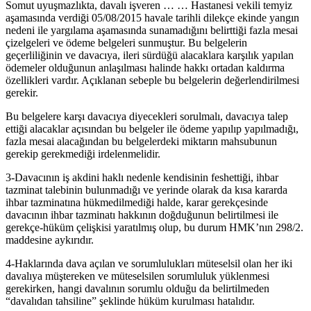
Somut uyuşmazlıkta, davalı işveren … … Hastanesi vekili temyiz
aşamasında verdiği 05/08/2015 havale tarihli dilekçe ekinde yangın
nedeni ile yargılama aşamasında sunamadığını belirttiği fazla mesai
çizelgeleri ve ödeme belgeleri sunmuştur. Bu belgelerin
geçerliliğinin ve davacıya, ileri sürdüğü alacaklara karşılık yapılan
ödemeler olduğunun anlaşılması halinde hakkı ortadan kaldırma
özellikleri vardır. Açıklanan sebeple bu belgelerin değerlendirilmesi
gerekir.
Bu belgelere karşı davacıya diyecekleri sorulmalı, davacıya talep
ettiği alacaklar açısından bu belgeler ile ödeme yapılıp yapılmadığı,
fazla mesai alacağından bu belgelerdeki miktarın mahsubunun
gerekip gerekmediği irdelenmelidir.
3-Davacının iş akdini haklı nedenle kendisinin feshettiği, ihbar
tazminat talebinin bulunmadığı ve yerinde olarak da kısa kararda
ihbar tazminatına hükmedilmediği halde, karar gerekçesinde
davacının ihbar tazminatı hakkının doğduğunun belirtilmesi ile
gerekçe-hüküm çelişkisi yaratılmış olup, bu durum HMK’nın 298/2.
maddesine aykırıdır.
4-Haklarında dava açılan ve sorumlulukları müteselsil olan her iki
davalıya müştereken ve müteselsilen sorumluluk yüklenmesi
gerekirken, hangi davalının sorumlu olduğu da belirtilmeden
“davalıdan tahsiline” şeklinde hüküm kurulması hatalıdır.