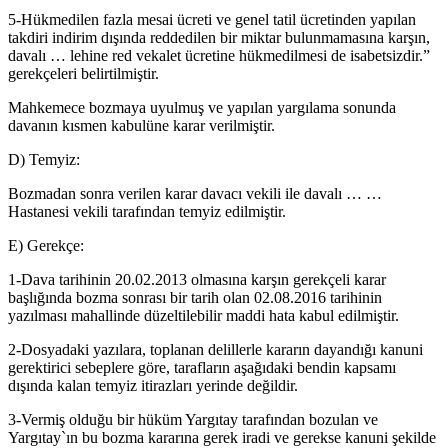
5-Hükmedilen fazla mesai ücreti ve genel tatil ücretinden yapılan
takdiri indirim dışında reddedilen bir miktar bulunmamasına karşın,
davalı … lehine red vekalet ücretine hükmedilmesi de isabetsizdir.”
gerekçeleri belirtilmiştir.
Mahkemece bozmaya uyulmuş ve yapılan yargılama sonunda
davanın kısmen kabulüne karar verilmiştir.
D) Temyiz:
Bozmadan sonra verilen karar davacı vekili ile davalı … …
Hastanesi vekili tarafından temyiz edilmiştir.
E) Gerekçe:
1-Dava tarihinin 20.02.2013 olmasına karşın gerekçeli karar
başlığında bozma sonrası bir tarih olan 02.08.2016 tarihinin
yazılması mahallinde düzeltilebilir maddi hata kabul edilmiştir.
2-Dosyadaki yazılara, toplanan delillerle kararın dayandığı kanuni
gerektirici sebeplere göre, tarafların aşağıdaki bendin kapsamı
dışında kalan temyiz itirazları yerinde değildir.
3-Vermiş olduğu bir hüküm Yargıtay tarafından bozulan ve
Yargıtay`ın bu bozma kararına gerek iradi ve gerekse kanuni şekilde