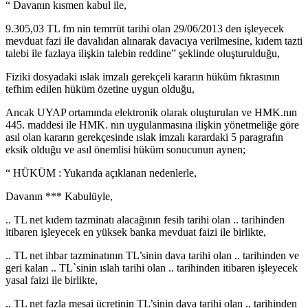
“ Davanın kısmen kabul ile,
9.305,03 TL fm nin temrrüt tarihi olan 29/06/2013 den işleyecek
mevduat fazi ile davalıdan alınarak davacıya verilmesine, kıdem tazti
talebi ile fazlaya ilişkin talebin reddine” şeklinde oluşturulduğu,
Fiziki dosyadaki ıslak imzalı gerekçeli kararın hüküm fıkrasının
tefhim edilen hüküm özetine uygun olduğu,
Ancak UYAP ortamında elektronik olarak oluşturulan ve HMK.nın
445. maddesi ile HMK. nın uygulanmasına ilişkin yönetmeliğe göre
asıl olan kararın gerekçesinde ıslak imzalı karardaki 5 paragrafın
eksik olduğu ve asıl önemlisi hüküm sonucunun aynen;
“ HÜKÜM : Yukarıda açıklanan nedenlerle,
Davanın *** Kabulüyle,
.. TL net kıdem tazminatı alacağının fesih tarihi olan .. tarihinden
itibaren işleyecek en yüksek banka mevduat faizi ile birlikte,
.. TL net ihbar tazminatının TL’sinin dava tarihi olan .. tarihinden ve
geri kalan .. TL`sinin ıslah tarihi olan .. tarihinden itibaren işleyecek
yasal faizi ile birlikte,
.. TL net fazla mesai ücretinin TL’sinin dava tarihi olan .. tarihinden