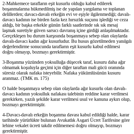
2-Mahkemece tarafların eşit kusurlu olduğu kabul edilerek
boşanmalarına hükmedilmiş ise de yapılan yargılama ve toplanan
delillerden; davacı-davalı erkeğin evi ve eşiyle ilgilenmediği; davalı-
davacı kadının ise birden fazla kez hırsızlık suçunu işlediği ve ceza
aldığı, bir başka erkekle günün farklı saatlerinde sık sık mesaj
laşmak suretiyle güven sarsıcı davranış içine girdiği anlaşılmaktadır.
Gerçekleşen bu durum karşısında boşanmaya sebep olan olaylarda
davalı-davacı kadın ağır kusurludur. Bu husus gözetilmeden yanılgılı
değerlendirme sonucunda tarafların eşit kusurlu kabul edilmesi
doğru olmayıp, bozmayı gerektirmiştir.
3-Boşanma yüzünden yoksulluğa düşecek taraf, kusuru daha ağır
olmamak koşuluyla geçimi için diğer taraftan mali gücü oranında
süresiz olarak nafaka isteyebilir. Nafaka yükümlüsünün kusuru
aranmaz. (TMK m. 175)
O halde boşanmaya sebep olan olaylarda ağır kusurlu olan davalı-
davacı kadının yoksulluk nafakası talebinin reddine karar verilmesi
gerekirken, yazılı şekilde karar verilmesi usul ve kanuna aykırı olup,
bozmayı gerektirmiştir.
4-Davacı-davalı erkeğin boşanma davası kabul edildiği halde, karar
tarihinde yürürlükte bulunan Avukatlık Asgari Ücret Tarifesine göre
lehine vekalet ücreti takdir edilmemesi doğru olmayıp, bozmayı
gerektirmiştir.