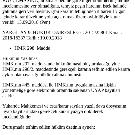
BOZULMASINA, bozma sebebine göre diğer bölümlerin şimdilik
incelenmesine yer olmadığına, temyiz peşin harcının istek halinde
yatırana geri verilmesine, işbu kararın tebliğinden itibaren 15 gün
içinde karar düzeltme yolu açık olmak üzere oybirliğiyle karar
verildi. 13.09.2018 (Per.)
YARGITAY 9. HUKUK DAİRESİ Esas : 2015/25861 Karar :
2018/15337 Tarih : 10.09.2018
HMK 298. Madde
Hükmün Yazılması
HMK.nın 297. maddesinde hükmün nasıl oluşturulacağı, yine
HMK.nın 298/2. maddesinde gerekçeli kararın tefhim edilen karara
aykırı olamayacağı hüküm altına alınmıştır.
HMK.nın 445. maddesi ile HMK.nın uygulanmasına ilişkin
yönetmeliğe göre elektronik ortamda saklanan UYAP kayıtları
asıldır.
Yukarıda Mahkemesi ve esas/karar sayıları yazılı dava dosyasının
uyap kayıtlarındaki gerekçeli kararı yazıya dökülerek
incelendiğinde;
Duruşmada tefhim edilen hüküm özetinin aynen;