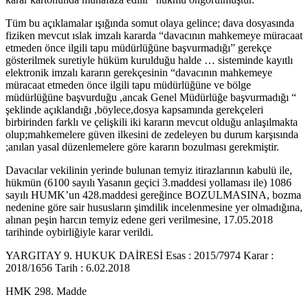
Tüm bu açıklamalar ışığında somut olaya gelince; dava dosyasında
fiziken mevcut ıslak imzalı kararda “davacının mahkemeye müracaat
etmeden önce ilgili tapu müdürlüğüne başvurmadığı” gerekçe
gösterilmek suretiyle hüküm kurulduğu halde … sisteminde kayıtlı
elektronik imzalı kararın gerekçesinin “davacının mahkemeye
müracaat etmeden önce ilgili tapu müdürlüğüne ve bölge
müdürlüğüne başvurduğu ,ancak Genel Müdürlüğe başvurmadığı “
şeklinde açıklandığı ,böylece,dosya kapsamında gerekçeleri
birbirinden farklı ve çelişkili iki kararın mevcut olduğu anlaşılmakta
olup;mahkemelere güven ilkesini de zedeleyen bu durum karşısında
;anılan yasal düzenlemelere göre kararın bozulması gerekmiştir.
Davacılar vekilinin yerinde bulunan temyiz itirazlarının kabulü ile,
hükmün (6100 sayılı Yasanın geçici 3.maddesi yollaması ile) 1086
sayılı HUMK’un 428.maddesi gereğince BOZULMASINA, bozma
nedenine göre sair hususların şimdilik incelenmesine yer olmadığına,
alınan peşin harcın temyiz edene geri verilmesine, 17.05.2018
tarihinde oybirliğiyle karar verildi.
YARGITAY 9. HUKUK DAİRESİ Esas : 2015/7974 Karar :
2018/1656 Tarih : 6.02.2018
HMK 298. Madde