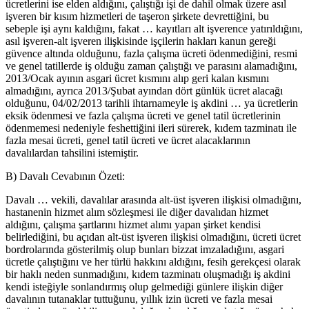
ücretlerini ise elden aldığını, çalıştığı işi de dahil olmak üzere asıl
işveren bir kısım hizmetleri de taşeron şirkete devrettiğini, bu
sebeple işi aynı kaldığını, fakat … kayıtları alt işverence yatırıldığını,
asıl işveren-alt işveren ilişkisinde işçilerin hakları kanun gereği
güvence altında olduğunu, fazla çalışma ücreti ödenmediğini, resmi
ve genel tatillerde iş olduğu zaman çalıştığı ve parasını alamadığını,
2013/Ocak ayının asgari ücret kısmını alıp geri kalan kısmını
almadığını, ayrıca 2013/Şubat ayından dört günlük ücret alacağı
olduğunu, 04/02/2013 tarihli ihtarnameyle iş akdini … ya ücretlerin
eksik ödenmesi ve fazla çalışma ücreti ve genel tatil ücretlerinin
ödenmemesi nedeniyle feshettiğini ileri sürerek, kıdem tazminatı ile
fazla mesai ücreti, genel tatil ücreti ve ücret alacaklarının
davalılardan tahsilini istemiştir.
B) Davalı Cevabının Özeti:
Davalı … vekili, davalılar arasında alt-üst işveren ilişkisi olmadığını,
hastanenin hizmet alım sözleşmesi ile diğer davalıdan hizmet
aldığını, çalışma şartlarını hizmet alımı yapan şirket kendisi
belirlediğini, bu açıdan alt-üst işveren ilişkisi olmadığını, ücreti ücret
bordrolarında gösterilmiş olup bunları bizzat imzaladığını, asgari
ücretle çalıştığını ve her türlü hakkını aldığını, fesih gerekçesi olarak
bir haklı neden sunmadığını, kıdem tazminatı oluşmadığı iş akdini
kendi isteğiyle sonlandırmış olup gelmediği günlere ilişkin diğer
davalının tutanaklar tuttuğunu, yıllık izin ücreti ve fazla mesai