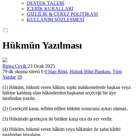
DESTEK TALEBİ
İÇERİK KURALLARI
GİZLİLİK & ÇEREZ POLİTİKASI
KULLANIM SÖZLEŞMESİ
Hükmün Yazılması
Büşra Çevik
23 Ocak 2025
79 dk okuma süresi
0
0
Hap Bilgi
,
Hukuk Bilgi Bankası
,
Tüm
Yazılar
18
(1) Hüküm, hükmü veren hâkim, toplu mahkemelerde başkan veya
hükme katılmış olan hâkimlerden başkanın seçeceği bir üye
tarafından yazılır.
(2) Gerekçeli karar, tefhim edilen hüküm sonucuna aykırı olamaz.
(3) Hükümde gerekçesi ile birlikte karşı oya da yer verilir.
(4) Hüküm, hükmü veren hâkim veya hâkimler ile zabıt kâtibi
tarafından imzalanır.