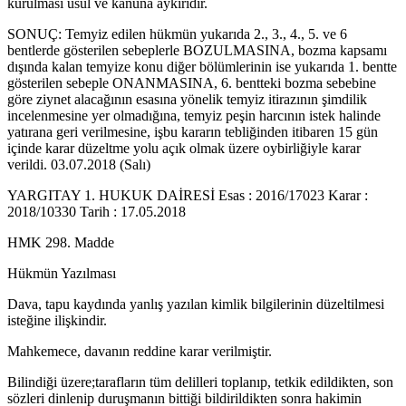
kurulması usul ve kanuna aykırıdır.
SONUÇ: Temyiz edilen hükmün yukarıda 2., 3., 4., 5. ve 6
bentlerde gösterilen sebeplerle BOZULMASINA, bozma kapsamı
dışında kalan temyize konu diğer bölümlerinin ise yukarıda 1. bentte
gösterilen sebeple ONANMASINA, 6. bentteki bozma sebebine
göre ziynet alacağının esasına yönelik temyiz itirazının şimdilik
incelenmesine yer olmadığına, temyiz peşin harcının istek halinde
yatırana geri verilmesine, işbu kararın tebliğinden itibaren 15 gün
içinde karar düzeltme yolu açık olmak üzere oybirliğiyle karar
verildi. 03.07.2018 (Salı)
YARGITAY 1. HUKUK DAİRESİ Esas : 2016/17023 Karar :
2018/10330 Tarih : 17.05.2018
HMK 298. Madde
Hükmün Yazılması
Dava, tapu kaydında yanlış yazılan kimlik bilgilerinin düzeltilmesi
isteğine ilişkindir.
Mahkemece, davanın reddine karar verilmiştir.
Bilindiği üzere;tarafların tüm delilleri toplanıp, tetkik edildikten, son
sözleri dinlenip duruşmanın bittiği bildirildikten sonra hakimin