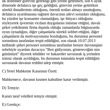
ilk dönemler görevini gerektiği gibi yerine getirirken, son 6 aylık
dönemde defalarca işe geç geldiğini, görevini yerine getirirken
sürekli ihmallerinin olduğunu, önemli notları almayı unuttuğunu,
defalarca uyarılmasına rağmen davacının ailevi sorunları olduğunu,
bu yüzden işe konsantre olamadığını, işe ihtiyacı olduğunu
söyleyerek işverenin vicdani duygularını istismar ettiğini, davalı
şirket yetkilisinin firma dışında olduğu zamanlarda bilgisayarda
oyun oynadığını, diğer çalışanlarla sürekli sohbet ettiğini, diğer
çalışanların da motivasyonunu bozduğunu, bu durumun personel
sorumlusu tarafından tespit edildiğini, son olarak 10.07.2013
tarihinde şirket personel sorumlusu tarafından benzer davranışları
sebebiyle uyarılan davacıya “Ben gidiyorum, göstereceğim size
gününüzü” diyerek tehditler ve hakaretler savurarak iş yerinden
izinsiz olarak ayrıldığını, bu durumun tutanakla tespit edildiğini
savunarak davanın reddini talep etmiştir.
C) Yerel Mahkeme Kararının Özeti:
Mahkemece, davanın kısmen kabulüne karar verilmiştir.
D) Temyiz:
Kararı taraf vekilleri temyiz etmiştir.
E) Gerekçe: