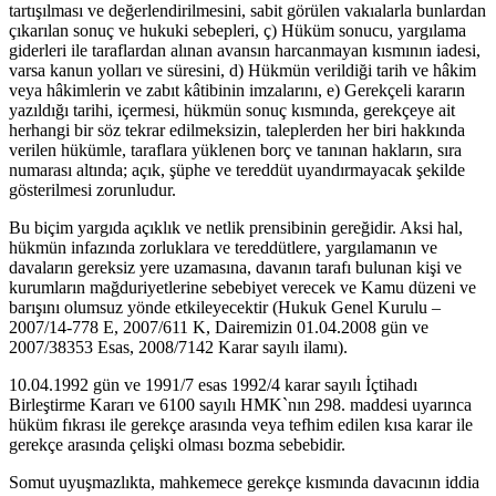
tartışılması ve değerlendirilmesini, sabit görülen vakıalarla bunlardan
çıkarılan sonuç ve hukuki sebepleri, ç) Hüküm sonucu, yargılama
giderleri ile taraflardan alınan avansın harcanmayan kısmının iadesi,
varsa kanun yolları ve süresini, d) Hükmün verildiği tarih ve hâkim
veya hâkimlerin ve zabıt kâtibinin imzalarını, e) Gerekçeli kararın
yazıldığı tarihi, içermesi, hükmün sonuç kısmında, gerekçeye ait
herhangi bir söz tekrar edilmeksizin, taleplerden her biri hakkında
verilen hükümle, taraflara yüklenen borç ve tanınan hakların, sıra
numarası altında; açık, şüphe ve tereddüt uyandırmayacak şekilde
gösterilmesi zorunludur.
Bu biçim yargıda açıklık ve netlik prensibinin gereğidir. Aksi hal,
hükmün infazında zorluklara ve tereddütlere, yargılamanın ve
davaların gereksiz yere uzamasına, davanın tarafı bulunan kişi ve
kurumların mağduriyetlerine sebebiyet verecek ve Kamu düzeni ve
barışını olumsuz yönde etkileyecektir (Hukuk Genel Kurulu –
2007/14-778 E, 2007/611 K, Dairemizin 01.04.2008 gün ve
2007/38353 Esas, 2008/7142 Karar sayılı ilamı).
10.04.1992 gün ve 1991/7 esas 1992/4 karar sayılı İçtihadı
Birleştirme Kararı ve 6100 sayılı HMK`nın 298. maddesi uyarınca
hüküm fıkrası ile gerekçe arasında veya tefhim edilen kısa karar ile
gerekçe arasında çelişki olması bozma sebebidir.
Somut uyuşmazlıkta, mahkemece gerekçe kısmında davacının iddia