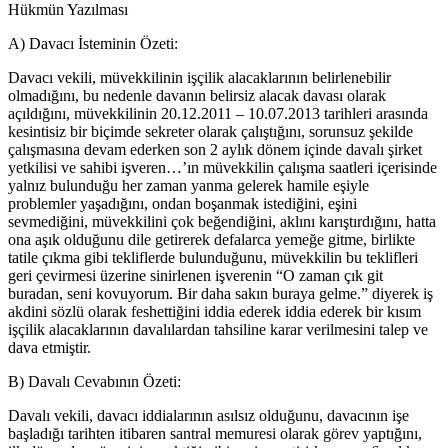
Hükmün Yazılması
A) Davacı İsteminin Özeti:
Davacı vekili, müvekkilinin işçilik alacaklarının belirlenebilir
olmadığını, bu nedenle davanın belirsiz alacak davası olarak
açıldığını, müvekkilinin 20.12.2011 – 10.07.2013 tarihleri arasında
kesintisiz bir biçimde sekreter olarak çalıştığını, sorunsuz şekilde
çalışmasına devam ederken son 2 aylık dönem içinde davalı şirket
yetkilisi ve sahibi işveren…’ın müvekkilin çalışma saatleri içerisinde
yalnız bulunduğu her zaman yanma gelerek hamile eşiyle
problemler yaşadığını, ondan boşanmak istediğini, eşini
sevmediğini, müvekkilini çok beğendiğini, aklını karıştırdığını, hatta
ona aşık olduğunu dile getirerek defalarca yemeğe gitme, birlikte
tatile çıkma gibi tekliflerde bulunduğunu, müvekkilin bu teklifleri
geri çevirmesi üzerine sinirlenen işverenin “O zaman çık git
buradan, seni kovuyorum. Bir daha sakın buraya gelme.” diyerek iş
akdini sözlü olarak feshettiğini iddia ederek iddia ederek bir kısım
işçilik alacaklarının davalılardan tahsiline karar verilmesini talep ve
dava etmiştir.
B) Davalı Cevabının Özeti:
Davalı vekili, davacı iddialarının asılsız olduğunu, davacının işe
başladığı tarihten itibaren santral memuresi olarak görev yaptığını,