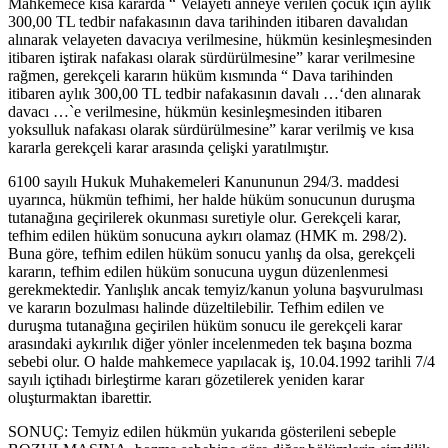
Mahkemece kısa kararda “ Velayeti anneye verilen çocuk için aylık
300,00 TL tedbir nafakasının dava tarihinden itibaren davalıdan
alınarak velayeten davacıya verilmesine, hükmün kesinleşmesinden
itibaren iştirak nafakası olarak sürdürülmesine” karar verilmesine
rağmen, gerekçeli kararın hüküm kısmında “ Dava tarihinden
itibaren aylık 300,00 TL tedbir nafakasının davalı …‘den alınarak
davacı …`e verilmesine, hükmün kesinleşmesinden itibaren
yoksulluk nafakası olarak sürdürülmesine” karar verilmiş ve kısa
kararla gerekçeli karar arasında çelişki yaratılmıştır.
6100 sayılı Hukuk Muhakemeleri Kanununun 294/3. maddesi
uyarınca, hükmün tefhimi, her halde hüküm sonucunun duruşma
tutanağına geçirilerek okunması suretiyle olur. Gerekçeli karar,
tefhim edilen hüküm sonucuna aykırı olamaz (HMK m. 298/2).
Buna göre, tefhim edilen hüküm sonucu yanlış da olsa, gerekçeli
kararın, tefhim edilen hüküm sonucuna uygun düzenlenmesi
gerekmektedir. Yanlışlık ancak temyiz/kanun yoluna başvurulması
ve kararın bozulması halinde düzeltilebilir. Tefhim edilen ve
duruşma tutanağına geçirilen hüküm sonucu ile gerekçeli karar
arasındaki aykırılık diğer yönler incelenmeden tek başına bozma
sebebi olur. O halde mahkemece yapılacak iş, 10.04.1992 tarihli 7/4
sayılı içtihadı birleştirme kararı gözetilerek yeniden karar
oluşturmaktan ibarettir.
SONUÇ: Temyiz edilen hükmün yukarıda gösterileni sebeple