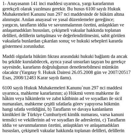
1- Anayasanın 141 inci maddesi uyarınca, yargı kararlarının
gerekçeli olarak yazılması gerekir. Bu husus 6100 sayılı Hukuk
Muhakemeleri Kanunu`nun 297 nci maddesinde de hüküm altına
alınmıştır. Anılan anayasal ve yasal düzenlemeler gereğince;
yargıcın, tarafların iddia ve savunmalarının özetini, anlaştıkları ve
anlaşamadıkları hususları, çekişmeli vakıalar hakkında toplanan
delilleri, delillerin tartışılması ve değerlendirilmesini, sabit görülen
vakıalarla bunlardan çıkarılan sonuç ve hukuki sebepleri kararda
göstermesi zorunludur.
Maddi olgularla hüküm fıkrası arasındaki hukuki bağlantı da ancak
bu şekilde kurulabilecek, ayrıca yasal unsurları taşıyan bu gerekçe
sayesinde, kararların doğruluğunun denetlenebilmesi mümkün
olacaktır (Yargıtay 9. Hukuk Dairesi 26.05.2008 gün ve 2007/20517
Esas, 2008/12483 Karar sayılı ilamı).
6100 sayılı Hukuk Muhakemeleri Kanunu`nun 297 nci maddesi
uyarınca, mahkeme kararlarının; a) Hükmü veren mahkeme ile
hâkim veya hâkimlerin ve zabıt kâtibinin ad ve soyadları ile sicil
numaraları, mahkeme çeşitli sıfatlarla görev yapıyorsa hükmün
hangi sıfatla verildiğini, b) Tarafların ve davaya katılanların
kimlikleri ile Türkiye Cumhuriyeti kimlik numarası, varsa kanuni
temsilci ve vekillerinin ad ve soyadları ile adreslerini, c) Tarafların
iddia ve savunmalarının özetini, anlaştıkları ve anlaşamadıkları
hususları, çekişmeli vakıalar hakkında toplanan delilleri, delillerin