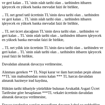
ve geri kalan .. TL`sinin ıslah tarihi olan .. tarihinden itibaren
işleyecek en yüksek banka mevudat faizi ile birlikte,
.. TL net genel tatil ücretinin TL’sinin dava tarihi olan .. tarihinden
ve geri kalan .. TL`sinin ıslah tarihi olan .. tarihinden itibaren
işleyecek en yüksek banka mevudat faizi ile birlikte,
.. TL net ücret alacağının TL’sinin dava tarihi olan .. tarihinden ve
geri kalan .. TL`sinin ıslah tarihi olan .. tarihinden itibaren işleyecek
en yüksek banka mevudat faizi ile birlikte,
.. TL net yıllık izin ücretinin TL’sinin dava tarihi olan .. tarihinden ve
geri kalan .. TL`sinin ıslah tarihi olan .. tarihinden itibaren işleyecek
yasal faizi ile birlikte,
Davalıdan alınarak davacıya verilmesine,
Alınması gereken ** TL Nispi karar ve ilam harcından peşin alınan
**TL`nin mahsubundan sonra kalan *** TL harcın davalıdan
alınarak hazineye irad kaydına,
Hüküm tarihi itibariyle yürürlükte bulunan Avukatlık Asgari Ücret
Tarifesine göre hesaplanan ***TL vekalet ücretinin davalıdan
alınarak davacıya verilmesine,
Davacı tarafından yapılan masrafların davanın kabul ve reddedilen