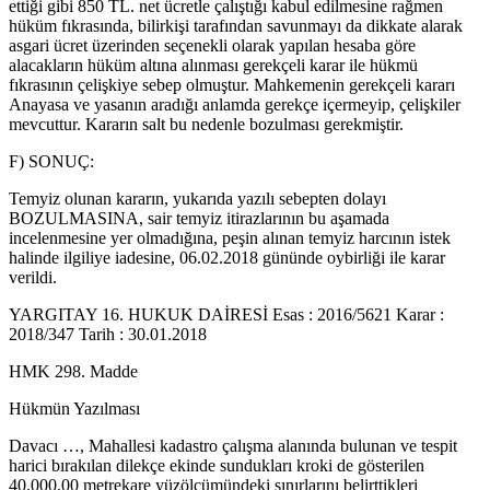
ettiği gibi 850 TL. net ücretle çalıştığı kabul edilmesine rağmen
hüküm fıkrasında, bilirkişi tarafından savunmayı da dikkate alarak
asgari ücret üzerinden seçenekli olarak yapılan hesaba göre
alacakların hüküm altına alınması gerekçeli karar ile hükmü
fıkrasının çelişkiye sebep olmuştur. Mahkemenin gerekçeli kararı
Anayasa ve yasanın aradığı anlamda gerekçe içermeyip, çelişkiler
mevcuttur. Kararın salt bu nedenle bozulması gerekmiştir.
F) SONUÇ:
Temyiz olunan kararın, yukarıda yazılı sebepten dolayı
BOZULMASINA, sair temyiz itirazlarının bu aşamada
incelenmesine yer olmadığına, peşin alınan temyiz harcının istek
halinde ilgiliye iadesine, 06.02.2018 gününde oybirliği ile karar
verildi.
YARGITAY 16. HUKUK DAİRESİ Esas : 2016/5621 Karar :
2018/347 Tarih : 30.01.2018
HMK 298. Madde
Hükmün Yazılması
Davacı …, Mahallesi kadastro çalışma alanında bulunan ve tespit
harici bırakılan dilekçe ekinde sundukları kroki de gösterilen
40.000,00 metrekare yüzölçümündeki sınırlarını belirttikleri