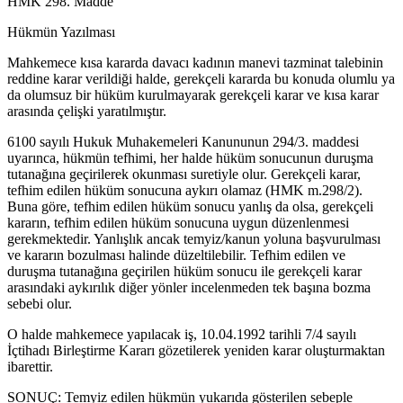
HMK 298. Madde
Hükmün Yazılması
Mahkemece kısa kararda davacı kadının manevi tazminat talebinin
reddine karar verildiği halde, gerekçeli kararda bu konuda olumlu ya
da olumsuz bir hüküm kurulmayarak gerekçeli karar ve kısa karar
arasında çelişki yaratılmıştır.
6100 sayılı Hukuk Muhakemeleri Kanununun 294/3. maddesi
uyarınca, hükmün tefhimi, her halde hüküm sonucunun duruşma
tutanağına geçirilerek okunması suretiyle olur. Gerekçeli karar,
tefhim edilen hüküm sonucuna aykırı olamaz (HMK m.298/2).
Buna göre, tefhim edilen hüküm sonucu yanlış da olsa, gerekçeli
kararın, tefhim edilen hüküm sonucuna uygun düzenlenmesi
gerekmektedir. Yanlışlık ancak temyiz/kanun yoluna başvurulması
ve kararın bozulması halinde düzeltilebilir. Tefhim edilen ve
duruşma tutanağına geçirilen hüküm sonucu ile gerekçeli karar
arasındaki aykırılık diğer yönler incelenmeden tek başına bozma
sebebi olur.
O halde mahkemece yapılacak iş, 10.04.1992 tarihli 7/4 sayılı
İçtihadı Birleştirme Kararı gözetilerek yeniden karar oluşturmaktan
ibarettir.
SONUÇ: Temyiz edilen hükmün yukarıda gösterilen sebeple