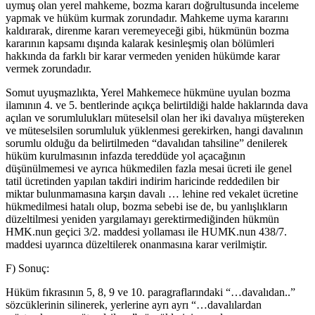
uymuş olan yerel mahkeme, bozma kararı doğrultusunda inceleme
yapmak ve hüküm kurmak zorundadır. Mahkeme uyma kararını
kaldırarak, direnme kararı veremeyeceği gibi, hükmünün bozma
kararının kapsamı dışında kalarak kesinleşmiş olan bölümleri
hakkında da farklı bir karar vermeden yeniden hükümde karar
vermek zorundadır.
Somut uyuşmazlıkta, Yerel Mahkemece hükmüne uyulan bozma
ilamının 4. ve 5. bentlerinde açıkça belirtildiği halde haklarında dava
açılan ve sorumlulukları müteselsil olan her iki davalıya müştereken
ve müteselsilen sorumluluk yüklenmesi gerekirken, hangi davalının
sorumlu olduğu da belirtilmeden “davalıdan tahsiline” denilerek
hüküm kurulmasının infazda tereddüde yol açacağının
düşünülmemesi ve ayrıca hükmedilen fazla mesai ücreti ile genel
tatil ücretinden yapılan takdiri indirim haricinde reddedilen bir
miktar bulunmamasına karşın davalı … lehine red vekalet ücretine
hükmedilmesi hatalı olup, bozma sebebi ise de, bu yanlışlıkların
düzeltilmesi yeniden yargılamayı gerektirmediğinden hükmün
HMK.nun geçici 3/2. maddesi yollaması ile HUMK.nun 438/7.
maddesi uyarınca düzeltilerek onanmasına karar verilmiştir.
F) Sonuç:
Hüküm fıkrasının 5, 8, 9 ve 10. paragraflarındaki “…davalıdan..”
sözcüklerinin silinerek, yerlerine ayrı ayrı “…davalılardan