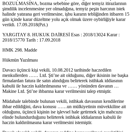
BOZULMASINA, bozma sebebine göre, diğer temyiz itirazlarının
şimdilik incelenmesine yer olmadığına, temyiz peşin harcının istek
halinde yatırana geri verilmesine, işbu kararın tebliğinden itibaren 15
gün içinde karar düzeltme yolu açık olmak üzere oybirliğiyle karar
verildi. 17.09.2018(Pzt.)
YARGITAY 8. HUKUK DAİRESİ Esas : 2018/13024 Karar :
2018/15770 Tarih : 17.09.2018
HMK 298. Madde
Hükmün Yazılması
Davacı üçüncü kişi vekili, 10.08.2012 tarihinde haczedilen
menkullerden …… Ltd. Şti’ne ait olduğunu, diğer ikisinin ise başka
firmalardan fatura ile satın alındığını belirterek istihkak iddiasının
kabulü ile haczin kaldırılmasına ve …… yönünden davanın …
Makine Ltd. Şti’ne ihbarına karar verilmesini talep etmiştir.
Müdahale talebinde bulunan vekili, istihkak davasının kendilerine
ihbar edildiğini, dava konusu ……un mülkiyetinin müvekkiline ait
olduğunu, üçüncü kişinin ise işlevsel hale getirmek için mahcuzu
elinde bulundurduğunu belirterek istihkak iddialarının kabulü ile
haczin kaldırılmasına karar verilmesini istemiştir.