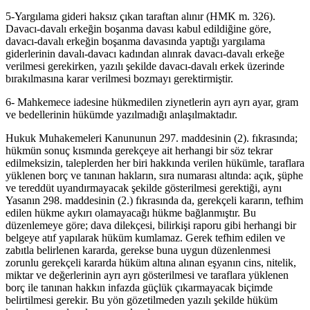
5-Yargılama gideri haksız çıkan taraftan alınır (HMK m. 326).
Davacı-davalı erkeğin boşanma davası kabul edildiğine göre,
davacı-davalı erkeğin boşanma davasında yaptığı yargılama
giderlerinin davalı-davacı kadından alınrak davacı-davalı erkeğe
verilmesi gerekirken, yazılı şekilde davacı-davalı erkek üzerinde
bırakılmasına karar verilmesi bozmayı gerektirmiştir.
6- Mahkemece iadesine hükmedilen ziynetlerin ayrı ayrı ayar, gram
ve bedellerinin hükümde yazılmadığı anlaşılmaktadır.
Hukuk Muhakemeleri Kanununun 297. maddesinin (2). fıkrasında;
hükmün sonuç kısmında gerekçeye ait herhangi bir söz tekrar
edilmeksizin, taleplerden her biri hakkında verilen hükümle, taraflara
yüklenen borç ve tanınan hakların, sıra numarası altında: açık, şüphe
ve tereddüt uyandırmayacak şekilde gösterilmesi gerektiği, aynı
Yasanın 298. maddesinin (2.) fıkrasında da, gerekçeli kararın, tefhim
edilen hükme aykırı olamayacağı hükme bağlanmıştır. Bu
düzenlemeye göre; dava dilekçesi, bilirkişi raporu gibi herhangi bir
belgeye atıf yapılarak hüküm kumlamaz. Gerek tefhim edilen ve
zabıtla belirlenen kararda, gerekse buna uygun düzenlenmesi
zorunlu gerekçeli kararda hüküm altına alınan eşyanın cins, nitelik,
miktar ve değerlerinin ayrı ayrı gösterilmesi ve taraflara yüklenen
borç ile tanınan hakkın infazda güçlük çıkarmayacak biçimde
belirtilmesi gerekir. Bu yön gözetilmeden yazılı şekilde hüküm