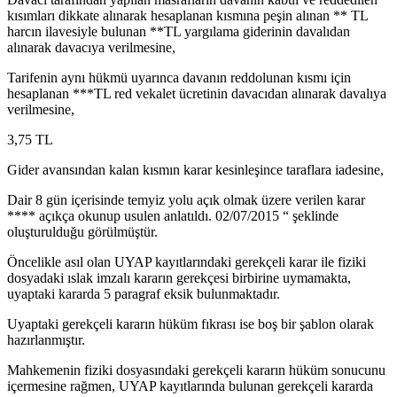
kısımları dikkate alınarak hesaplanan kısmına peşin alınan ** TL
harcın ilavesiyle bulunan **TL yargılama giderinin davalıdan
alınarak davacıya verilmesine,
Tarifenin aynı hükmü uyarınca davanın reddolunan kısmı için
hesaplanan ***TL red vekalet ücretinin davacıdan alınarak davalıya
verilmesine,
3,75 TL
Gider avansından kalan kısmın karar kesinleşince taraflara iadesine,
Dair 8 gün içerisinde temyiz yolu açık olmak üzere verilen karar
**** açıkça okunup usulen anlatıldı. 02/07/2015 “ şeklinde
oluşturulduğu görülmüştür.
Öncelikle asıl olan UYAP kayıtlarındaki gerekçeli karar ile fiziki
dosyadaki ıslak imzalı kararın gerekçesi birbirine uymamakta,
uyaptaki kararda 5 paragraf eksik bulunmaktadır.
Uyaptaki gerekçeli kararın hüküm fıkrası ise boş bir şablon olarak
hazırlanmıştır.
Mahkemenin fiziki dosyasındaki gerekçeli kararın hüküm sonucunu
içermesine rağmen, UYAP kayıtlarında bulunan gerekçeli kararda