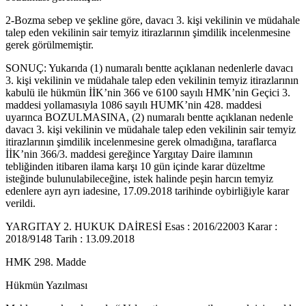
2-Bozma sebep ve şekline göre, davacı 3. kişi vekilinin ve müdahale
talep eden vekilinin sair temyiz itirazlarının şimdilik incelenmesine
gerek görülmemiştir.
SONUÇ: Yukarıda (1) numaralı bentte açıklanan nedenlerle davacı
3. kişi vekilinin ve müdahale talep eden vekilinin temyiz itirazlarının
kabulü ile hükmün İİK’nin 366 ve 6100 sayılı HMK’nin Geçici 3.
maddesi yollamasıyla 1086 sayılı HUMK’nin 428. maddesi
uyarınca BOZULMASINA, (2) numaralı bentte açıklanan nedenle
davacı 3. kişi vekilinin ve müdahale talep eden vekilinin sair temyiz
itirazlarının şimdilik incelenmesine gerek olmadığına, taraflarca
İİK’nin 366/3. maddesi gereğince Yargıtay Daire ilamının
tebliğinden itibaren ilama karşı 10 gün içinde karar düzeltme
isteğinde bulunulabileceğine, istek halinde peşin harcın temyiz
edenlere ayrı ayrı iadesine, 17.09.2018 tarihinde oybirliğiyle karar
verildi.
YARGITAY 2. HUKUK DAİRESİ Esas : 2016/22003 Karar :
2018/9148 Tarih : 13.09.2018
HMK 298. Madde
Hükmün Yazılması