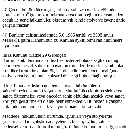
(3) Çocuk hükümlülerin çalıştırılması yalnızca meslek eğitimine
yönelik olur. Öğretim kurumlarına veya örgün eğitime devam eden
çocuk ile genç hükümlüler, öğretim yılı içinde atölye ve işyerlerinde
çalıştırılmazlar.
(4) Bunların çalıştırılmalarında 5.6.1986 tarihli ve 3308 sayılı
Meslekî Eğitim Kanununun bu Kanuna aykırı olmayan hükümleri
uygulanır.
İnfaz Kanunu Madde 29 Gerekçesi
Kurum tabibi tarafından ruhsal ve bedensel olarak sağlıklı olduğu
belirlenen meslek sahibi olmayan hükümlüler ile meslek sahibi olan
istekliler kurum imkanları ölçüsünde belirlenen ücret karşılığında
atölye veya işyurtlarında çalıştırılabileceği hükme bağlanmıştır.
İkinci fıkrada çalıştırmanın temel amacı, hükümlülerin
salıverilmeden sonraki yaşamlarını sürdürebilecek bir meslek veya
sanatı öğrenmeleri veya önceden sahip oldukları meslek veya sanatı
koruyup geliştirmeleri olarak belirlenmektedir. Bu nedenle çalışma,
hükümlü için hem bir hak ve aynı zamanda bir ödevdir.
Maddede, hükümlülerin kurumda, işyurtları veya atölyelerde
çalıştırılacakları; çalıştırmada yetenek, beceri, eğilim, zihinsel,
bedensel ve ruhsal durumlarının göz önünde bulundurulacağı; çocuk