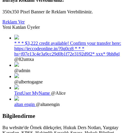
Buraya Reklam Verebilirsiniz!
350x350 Pixel Banner ile Reklam Verebilirsiniz.
Reklam Ver
Yeni Katılan Üyeler
* * * $3,222 credit available! Confirm your transfer here:
https://ieccodeonline.in/?0q0cr8 * * *
hs=f07e13c4e3a9cc29d0b1f72e3192d9f2* ххх* 9bh8gl
@82umxa
@admin
@albertogagne
TestUser MyName
@Alice
altan engin
@altanengin
Bilgilendirme
Bu website'de Örnek dilekçeler, Hukuk Ders Notları, Yargıtay
Kararları, KPSS, Hakimlik Savcılık Sınavı, Hukuk Bilgileri,