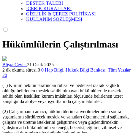
DESTEK TALEBİ
İÇERİK KURALLARI
GİZLİLİK & ÇEREZ POLİTİKASI
KULLANIM SÖZLEŞMESİ
Hükümlülerin Çalıştırılması
Büşra Çevik
21 Ocak 2025
2 dk okuma süresi
0
0
Hap Bilgi
,
Hukuk Bilgi Bankası
,
Tüm Yazılar
20
(1) Kurum hekimi tarafından ruhsal ve bedensel olarak sağlıklı
olduğu belirlenen meslek sahibi olmayan hükümlüler ile meslek
sahibi olan istekliler, kurum imkânları ölçüsünde belirlenen ücret
karşılığında atölye veya işyurtlarında çalıştırılabilirler.
(2) Çalıştırmanın amacı, hükümlülerin salıverilmelerinden sonra
yaşamlarını sürdürecek meslek ve sanatları öğrenmelerini sağlamak,
çalışma ve üretme isteklerini geliştirmek veya güçlendirmektir.
Çalıştırmada hükümlünün yeteneği, becerisi, eğilimi, zihinsel ve
bedensel durumları göz önünde bulundurulur.