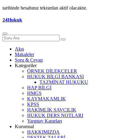
tarihinde hesabınız tekrardan aktif olacaktır.
24Hukuk
Akış
Makaleler
Soru & Cevap
Kategoriler
ÖRNEK DİLEKÇELER
HUKUK BİLGİ BANKASI
TAZMİNAT HUKUKU
HAP BİLGİ
HMGS
KAYMAKAMLIK
KPSS
HAKİMLİK SAVCILIK
HUKUK DERS NOTLARI
Yargıtay Kararları
Kurumsal
HAKKIMIZDA
DESTEK TALEBİ