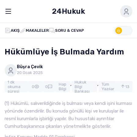
24Hukuk
AKIŞ
MAKALELER
SORU & CEVAP
Hükümlüye İş Bulmada Yardım
Büşra Çevik
20 Ocak 2025
1 dk
Hukuk
,
,
Hap
Tüm
okuma
0
0
Bilgi
13
Bilgi
Yazılar
süresi
Bankası
(1) Hükümlü, salıverildiğinde iş bulması veya kendi işini kurması
yönünde özendirilir. Bu konuda gönüllü kişi ve kuruluşlar ile
resmî kurumlarla işbirliği yapılır. Bu husustaki ayrıntılar
Cumhurbaşkanınca çıkarılan yönetmelikte gösterilir.