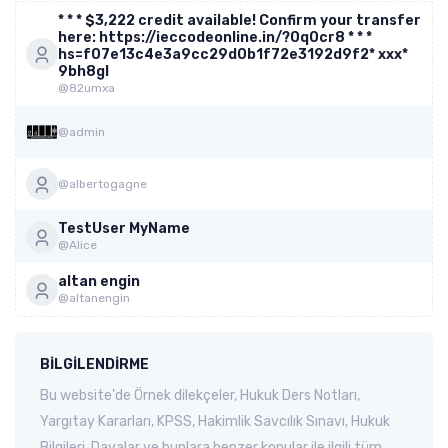
* * * $3,222 credit available! Confirm your transfer
here: https://ieccodeonline.in/?0q0cr8 * * *
hs=f07e13c4e3a9cc29d0b1f72e3192d9f2* ххх*
9bh8gl
@82umxa
@admin
@albertogagne
TestUser MyName
@Alice
altan engin
@altanengin
BILGILENDIRME
Bu website'de Örnek dilekçeler, Hukuk Ders Notları,
Yargıtay Kararları, KPSS, Hakimlik Savcılık Sınavı, Hukuk
Bilgileri, Davalar ve bunlara benzer konular ile ilgili tüm