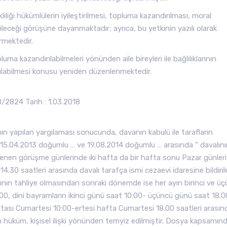
liği hükümlülerin iyileştirilmesi, topluma kazandırılması, moral
ileceği görüşüne dayanmaktadır; ayrıca, bu yetkinin yazılı olarak
ermektedir.
ma kazandırılabilmeleri yönünden aile bireyleri ile bağlılıklarının
ılabilmesi konusu yeniden düzenlenmektedir.
2824 Tarih : 1.03.2018
 yapılan yargılaması sonucunda, davanın kabulü ile tarafların
e 15.04.2013 doğumlu … ve 19.08.2014 doğumlu … arasında “ davalın
lenen görüşme günlerinde iki hafta da bir hafta sonu Pazar günleri
4.30 saatleri arasında davalı tarafça ismi cezaevi idaresine bildiri
alının tahliye olmasından sonraki dönemde ise her ayın birinci ve ü
, dini bayramların ikinci günü saat 10:00- üçüncü günü saat 18.0
 haftası Cumartesi 10:00-ertesi hafta Cumartesi 18.00 saatleri arasın
dan hüküm, kişisel ilişki yönünden temyiz edilmiştir. Dosya kapsamın