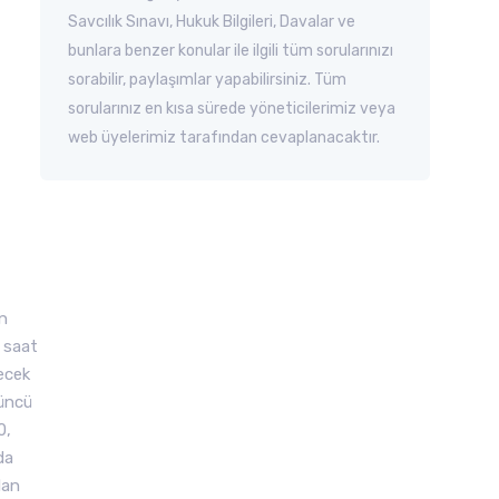
Savcılık Sınavı, Hukuk Bilgileri, Davalar ve
bunlara benzer konular ile ilgili tüm sorularınızı
sorabilir, paylaşımlar yapabilirsiniz. Tüm
sorularınız en kısa sürede yöneticilerimiz veya
web üyelerimiz tarafından cevaplanacaktır.
ın
 saat
lecek
çüncü
0,
da
dan