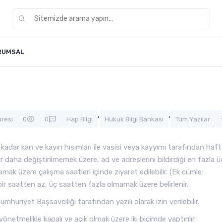
RUMSAL
,
,
resi
0
0
Hap Bilgi
Hukuk Bilgi Bankası
Tüm Yazılar
 kadar kan ve kayın hısımları ile vasisi veya kayyımı tarafından haf
r daha değiştirilmemek üzere, ad ve adreslerini bildirdiği en fazla üç
k üzere çalışma saatleri içinde ziyaret edilebilir. (Ek cümle:
ir saatten az, üç saatten fazla olmamak üzere belirlenir.
Cumhuriyet Başsavcılığı tarafından yazılı olarak izin verilebilir.
önetmelikle kapalı ve açık olmak üzere iki biçimde yaptırılır.