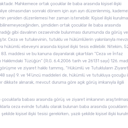
tadır. Mahkemece ortak çocuklar ile baba arasında kişisel ilişki
iye olmasından sonraki dönem için ayrı ayrı düzenlenmiş, kademeli
işkinin yeniden düzenlemesi her zaman istenebilir. Kişisel ilişki kurulm
n bilinemeyeceğinden, şimdiden ortak çocuklar ile baba arasında
 olmadığı gibi davalının cezaevinde bulunması durumunda da görüş ve
ıştır. Ceza ve tutukevinin, tutuklu ve hükümlülerin yakınlarıyla mev
ükümlü ebeveyni arasında kişisel ilişki tesis edilebilir. Nitekim, 
n 83. maddesi ve bu kanuna dayanılarak çıkartılan “Ceza ve İnfaz
zı Hakkmdaki Tüzüğün” (R.G. 6.4.2006 tarih ve 26131 sayı) 126. mad
 görüşme ve ziyaret hakkı tammış, “Hükümlü ve Tutukluların Ziyare
48 sayı) 9. ve 14’üncü maddeleri de, hükümlü ve tutukluya çocuğu i
 dikkate alınarak, mevcut duruma göre açık görüş imkanıyla ilgili
çocuklarla babası arasında görüş ve ziyaret imkanının araştırılmas
uklarla ceza evinde tutuklu olarak bulunan baba arasında çocukların
 kişisel ilişki tesisi gerekirken, yazılı şekilde kişisel ilişki kurul