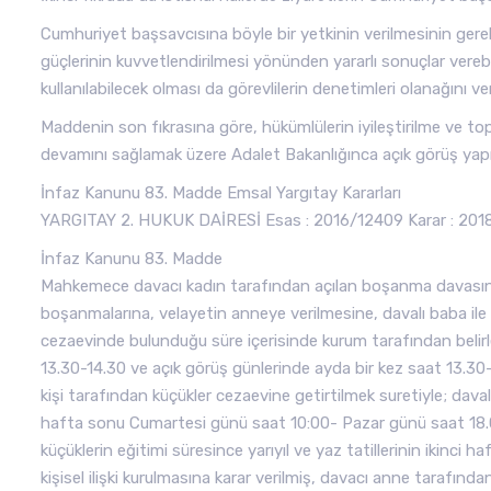
Cumhuriyet başsavcısına böyle bir yetkinin verilmesinin gerekli
güçlerinin kuvvetlendirilmesi yönünden yararlı sonuçlar vereb
kullanılabilecek olması da görevlilerin denetimleri olanağını v
Maddenin son fıkrasına göre, hükümlülerin iyileştirilme ve toplu
devamını sağlamak üzere Adalet Bakanlığınca açık görüş yap
İnfaz Kanunu 83. Madde Emsal Yargıtay Kararları
YARGITAY 2. HUKUK DAİRESİ Esas : 2016/12409 Karar : 2018/
İnfaz Kanunu 83. Madde
Mahkemece davacı kadın tarafından açılan boşanma davasının
boşanmalarına, velayetin anneye verilmesine, davalı baba il
cezaevinde bulunduğu süre içerisinde kurum tarafından belir
13.30-14.30 ve açık görüş günlerinde ayda bir kez saat 13.30-1
kişi tarafından küçükler cezaevine getirtilmek suretiyle; dav
hafta sonu Cumartesi günü saat 10:00- Pazar günü saat 18.00
küçüklerin eğitimi süresince yarıyıl ve yaz tatillerinin ikinci
kişisel ilişki kurulmasına karar verilmiş, davacı anne tarafın