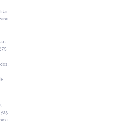
 bir
asına
zuat
5275
desi,
t
le
ı,
 yaş
ması