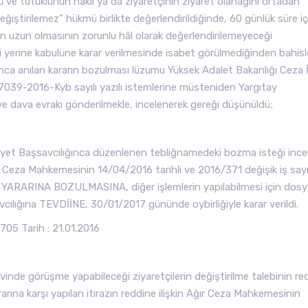
mlü ve tutuklunun nakli ya da ziyaretçinin ziyaret olanağını ortadan
 değiştirilemez” hükmü birlikte değerlendirildiğinde, 60 günlük süre i
nin uzun olmasının zorunlu hâl olarak değerlendirilemeyeceği
ddi yerine kabulüne karar verilmesinde isabet görülmediğinden bahisl
a anılan kararın bozulması lüzumu Yüksek Adalet Bakanlığı Ceza İ
9-2016-Kyb sayılı yazılı istemlerine müsteniden Yargıtay
ve dava evrakı gönderilmekle, incelenerek gereği düşünüldü;
iyet Başsavcılığınca düzenlenen tebliğnamedeki bozma isteği inc
Ceza Mahkemesinin 14/04/2016 tarihli ve 2016/371 değişik iş sayı
 YARARINA BOZULMASINA, diğer işlemlerin yapılabilmesi için dosy
lığına TEVDİİNE, 30/01/2017 gününde oybirliğiyle karar verildi.
05 Tarih : 21.01.2016
nde görüşme yapabileceği ziyaretçilerin değiştirilme talebinin re
ararına karşı yapılan itirazın reddine ilişkin Ağır Ceza Mahkemesinin