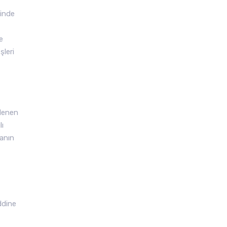
çinde
e
şleri
elenen
lı
anın
ddine