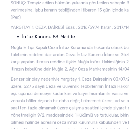
SONUÇ: Temyiz edilen hükmün yukarıda gösterilen sebeple B
verilmesine, işbu kararın tebliğinden itibaren 15 gün içinde ka
(Per.)
YARGITAY 1. CEZA DAİRESİ Esas : 2016/5974 Karar : 2017/149
İnfaz Kanunu 83. Madde
Muğla E Tipi Kapalı Ceza İnfaz Kurumunda hükümlü olarak bulun
talebinin reddine dair anılan Ceza İnfaz Kurumu İdare ve Gözl
karşı yapılan itirazın reddine ilişkin Muğla İnfaz Hakimliğini
itirazın kabulüne dair Muğla 2. Ağır Ceza Mahkemesinin 14/04/201
Benzer bir olay nedeniyle Yargıtay 1. Ceza Dairesinin 03/07/2
üzere, 5275 sayılı Ceza ve Güvenlik Tedbirlerinin İnfazı Hak
eşi, üçüncü dereceye kadar kan ve kayın hısımları ile vasisi 
zorunlu hâller dışında bir daha değiştirilmemek üzere, ad ve ad
saatten fazla olmamak üzere çalışma saatleri içinde ziyaret ed
Yönetmeliğin 9/2. maddesindeki “Hükümlü ve tutuklular, birinci
bilmesi hâlinde adresini ceza infaz kurumuna kabulünden ve k