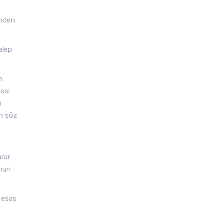
inden
alep
n
mesi
n
an söz
arar
anun
e esas