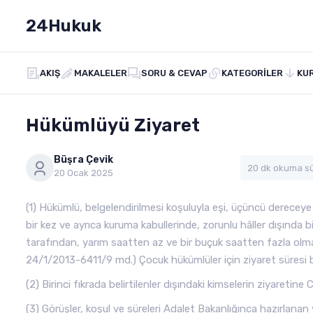
24Hukuk
AKIŞ
MAKALELER
SORU & CEVAP
KATEGORILER
KU
Hükümlüyü Ziyaret
Büşra Çevik
20 dk okuma sü
20 Ocak 2025
(1) Hükümlü, belgelendirilmesi koşuluyla eşi, üçüncü dereceye
bir kez ve ayrıca kuruma kabullerinde, zorunlu hâller dışında bi
tarafından, yarım saatten az ve bir buçuk saatten fazla olmama
24/1/2013-6411/9 md.) Çocuk hükümlüler için ziyaret süresi b
(2) Birinci fıkrada belirtilenler dışındaki kimselerin ziyaretine 
(3) Görüşler, koşul ve süreleri Adalet Bakanlığınca hazırlanan y