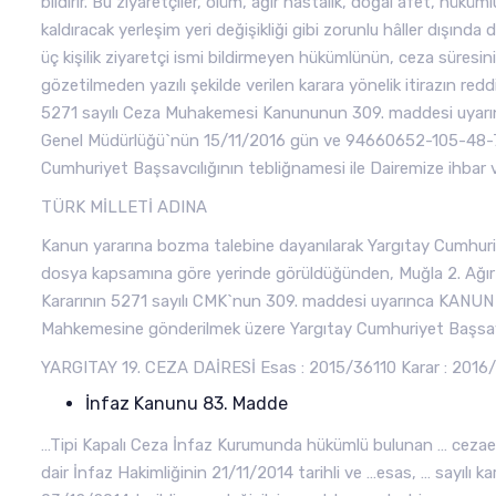
bildirir. Bu ziyaretçiler, ölüm, ağır hastalık, doğal afet, hükü
kaldıracak yerleşim yeri değişikliği gibi zorunlu hâller dışında
üç kişilik ziyaretçi ismi bildirmeyen hükümlünün, ceza süresi
gözetilmeden yazılı şekilde verilen karara yönelik itirazın re
5271 sayılı Ceza Muhakemesi Kanununun 309. maddesi uyarınc
Genel Müdürlüğü`nün 15/11/2016 gün ve 94660652-105-48-703
Cumhuriyet Başsavcılığının tebliğnamesi ile Dairemize ihbar 
TÜRK MİLLETİ ADINA
Kanun yararına bozma talebine dayanılarak Yargıtay Cumhur
dosya kapsamına göre yerinde görüldüğünden, Muğla 2. Ağır 
Kararının 5271 sayılı CMK`nun 309. maddesi uyarınca KANUN
Mahkemesine gönderilmek üzere Yargıtay Cumhuriyet Başsavcı
YARGITAY 19. CEZA DAİRESİ Esas : 2015/36110 Karar : 2016/7
İnfaz Kanunu 83. Madde
…Tipi Kapalı Ceza İnfaz Kurumunda hükümlü bulunan … cezaevi
dair İnfaz Hakimliğinin 21/11/2014 tarihli ve …esas, … sayılı k