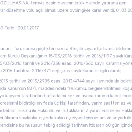
OZULMASINA, temyiz peşin harcının istek halinde yatırana geri
rar düzeltme yolu açık olmak üzere oybirliğiyle karar verildi. 01.03.2
 Tarih : 30.01.2017
an …`un, süresi geçtikten sonra 3 kişilik ziyaretçi listesi bildirme
em Kurulu Başkanlığının 15/03/2016 tarihli ve 2016/1197 sayılı Kar
n 25/03/2016 tarihli ve 2016/338 esas, 2016/360 sayılı Kararına yöne
6 tarihli ve 2016/371 değişik iş sayılı Kararı ile ilgili olarak;
013 tarihli ve 2013/2985 esas, 2013/4744 sayılı ilamında da belirtil
kında Kanun’un 83/1. maddesindeki “Hükümlü, belgelendirilmesi koşu
veya kayyımı tarafından haftada bir kez ve ayrıca kuruma kabullerind
reslerini bildirdiği en fazla üç kişi tarafından, yarım saatten az ve 
ilebilir.” hükmü ile Hükümlü ve Tutukluların Ziyaret Edilmeleri Hakk
 fıkrada sayılanlar dışında kalan üç ziyaretçisinin adı ve soyadı ile
endisine bu hususun tebliğ edildiği tarihten itibaren 60 gün içind