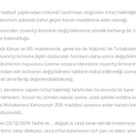
a faaliyet yapılmadan hükümlü tarafından doğrudan infaz hakimliğ
r durumun yukarıda bahsi geçen kanun maddesine aykırı olacağı,
inden ziyaretçi listesinin değiştirilmesine yönelik herhangi bir t
te bulunulduğu,
kında Kanun`un 83. maddesinde, gerek ise de Hükümlü Ve Tutukluları
yaretçi listesine ilişkin doldurulan formların daha sonra değiştiril
hükümlünün başvurusu üzerine cezaevi idaresince ziyaretçi listesini
ndan isim listesinin değiştirilmesi talebinin kabul edilmediği zam
ak denetlenip değerlendirilebileceği,
in, kendisine yapılan infaz hakimliği tarafından bu konuda bir karar
tilmeden, itirazın bu yönden kabulü yerine, yazılı şekilde reddine k
Ceza Muhakemesi Kanununun 309. maddesi uyarınca anılan kararın k
 düşünüldü;
 03/12/2014 tarihli ve … değişik iş sayılı kararı ekinde incelemey
ştirme talep dilekçesi, ceza infaz kurumunun üst yazı ve ekleri, yine