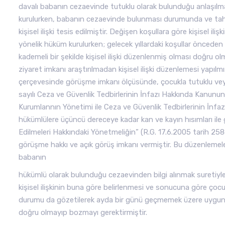
davalı babanın cezaevinde tutuklu olarak bulunduğu anlaşılmak
kurulurken, babanın cezaevinde bulunması durumunda ve tahl
kişisel ilişki tesis edilmiştir. Değişen koşullara göre kişisel il
yönelik hüküm kurulurken; gelecek yıllardaki koşullar öncede
kademeli bir şekilde kişisel ilişki düzenlenmiş olması doğru
ziyaret imkanı araştırılmadan kişisel ilişki düzenlemesi yapılm
çerçevesinde görüşme imkanı ölçüsünde, çocukla tutuklu veya h
sayılı Ceza ve Güvenlik Tedbirlerinin İnfazı Hakkında Kanunu
Kurumlannın Yönetimi ile Ceza ve Güvenlik Tedbirlerinin İnfa
hükümlülere üçüncü dereceye kadar kan ve kayın hısımları ile
Edilmeleri Hakkındaki Yönetmeliğin” (R.G. 17.6.2005 tarih 258
görüşme hakkı ve açık görüş imkanı vermiştir. Bu düzenlemeler
babanın
hükümlü olarak bulunduğu cezaevinden bilgi alınmak suretiyle 
kişisel ilişkinin buna göre belirlenmesi ve sonucuna göre çoc
durumu da gözetilerek ayda bir günü geçmemek üzere uygun şekilde
doğru olmayıp bozmayı gerektirmiştir.