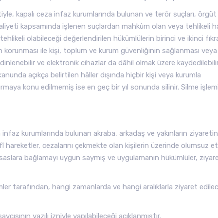
yle, kapalı ceza infaz kurumlarında bulunan ve terör suçları, örgüt
aliyeti kapsamında işlenen suçlardan mahkûm olan veya tehlikeli h
ehlikeli olabileceği değerlendirilen hükümlülerin birinci ve ikinci fıkr
n korunması ile kişi, toplum ve kurum güvenliğinin sağlanması veya
lenebilir ve elektronik cihazlar da dâhil olmak üzere kaydedilebilir
kanunda açıkça belirtilen hâller dışında hiçbir kişi veya kurumla
maya konu edilmemiş ise en geç bir yıl sonunda silinir. Silme işlem
infaz kurumlarında bulunan akraba, arkadaş ve yakınların ziyareti
 hareketler, cezalarını çekmekte olan kişilerin üzerinde olumsuz etk
slara bağlamayı uygun saymış ve uygulamanın hükümlüler, ziyare
mler tarafından, hangi zamanlarda ve hangi aralıklarla ziyaret edilec
vcısının yazılı izniyle yapılabileceği açıklanmıştır.