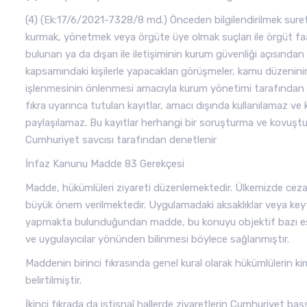
(4) (Ek:17/6/2021-7328/8 md.) Önceden bilgilendirilmek sureti
kurmak, yönetmek veya örgüte üye olmak suçları ile örgüt fa
bulunan ya da dışarı ile iletişiminin kurum güvenliği açısından t
kapsamındaki kişilerle yapacakları görüşmeler, kamu düzenini
işlenmesinin önlenmesi amacıyla kurum yönetimi tarafından din
fıkra uyarınca tutulan kayıtlar, amacı dışında kullanılamaz ve 
paylaşılamaz. Bu kayıtlar herhangi bir soruşturma ve kovuştur
Cumhuriyet savcısı tarafından denetlenir
İnfaz Kanunu Madde 83 Gerekçesi
Madde, hükümlüleri ziyareti düzenlemektedir. Ülkemizde ceza 
büyük önem verilmektedir. Uygulamadaki aksaklıklar veya keyfî
yapmakta bulunduğundan madde, bu konuyu objektif bazı esa
ve uygulayıcılar yönünden bilinmesi böylece sağlanmıştır.
Maddenin birinci fıkrasında genel kural olarak hükümlülerin ki
belirtilmiştir.
İkinci fıkrada da istisnaî hallerde ziyaretlerin Cumhuriyet başsa