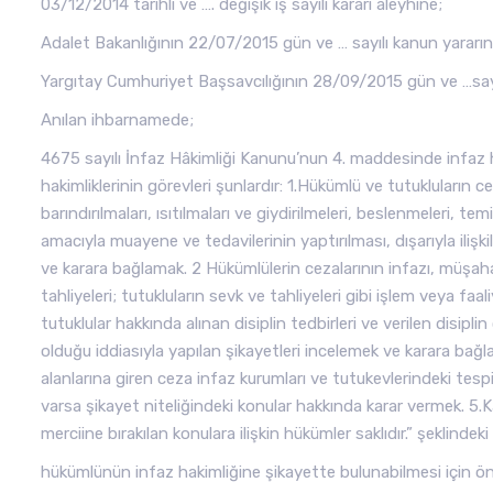
03/12/2014 tarihli ve …. değişik iş sayılı kararı aleyhine;
Adalet Bakanlığının 22/07/2015 gün ve … sayılı kanun yararın
Yargıtay Cumhuriyet Başsavcılığının 28/09/2015 gün ve …sayıl
Anılan ihbarnamede;
4675 sayılı İnfaz Hâkimliği Kanunu’nun 4. maddesinde infaz ha
hakimliklerinin görevleri şunlardır: 1.Hükümlü ve tutukluların ce
barındırılmaları, ısıtılmaları ve giydirilmeleri, beslenmeleri, t
amacıyla muayene ve tedavilerinin yaptırılması, dışarıyla ilişkile
ve karara bağlamak. 2 Hükümlülerin cezalarının infazı, müşahade
tahliyeleri; tutukluların sevk ve tahliyeleri gibi işlem veya fa
tutuklular hakkında alınan disiplin tedbirleri ve verilen disipl
olduğu iddiasıyla yapılan şikayetleri incelemek ve karara bağl
alanlarına giren ceza infaz kurumları ve tutukevlerindeki tespitler
varsa şikayet niteliğindeki konular hakkında karar vermek. 5.K
merciine bırakılan konulara ilişkin hükümler saklıdır.” şeklinde
hükümlünün infaz hakimliğine şikayette bulunabilmesi için ön