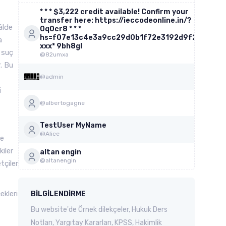
* * * $3,222 credit available! Confirm your
transfer here: https://ieccodeonline.in/?
âlde
0q0cr8 * * *
hs=f07e13c4e3a9cc29d0b1f72e3192d9f2*
a
ххх* 9bh8gl
 suç
@82umxa
. Bu
@admin
i
@albertogagne
TestUser MyName
@Alice
ne
iler
altan engin
@altanengin
tçiler
ekleri
BILGILENDIRME
Bu website'de Örnek dilekçeler, Hukuk Ders
Notları, Yargıtay Kararları, KPSS, Hakimlik