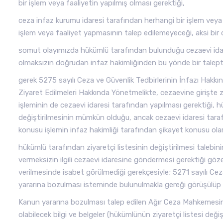
bir işlem veya faaliyetin yapılmış olması gerektiği,
ceza infaz kurumu idaresi tarafından herhangi bir işlem vey
işlem veya faaliyet yapmasının talep edilemeyeceği, aksi bi
somut olayımızda hükümlü tarafından bulunduğu cezaevi idares
olmaksızın doğrudan infaz hakimliğinden bu yönde bir talep
gerek 5275 sayılı Ceza ve Güvenlik Tedbirlerinin İnfazı Hak
Ziyaret Edilmeleri Hakkında Yönetmelikte, cezaevine girişte zi
işleminin de cezaevi idaresi tarafından yapılması gerektiği, 
değiştirilmesinin mümkün olduğu, ancak cezaevi idaresi tarafı
konusu işlemin infaz hakimliği tarafından şikayet konusu olar
hükümlü tarafından ziyaretçi listesinin değiştirilmesi talebin
vermeksizin ilgili cezaevi idaresine göndermesi gerektiği göze
verilmesinde isabet görülmediği gerekçesiyle; 5271 sayılı 
yararına bozulması isteminde bulunulmakla gereği görüşülüp
Kanun yararına bozulması talep edilen Ağır Ceza Mahkemesinin
olabilecek bilgi ve belgeler (hükümlünün ziyaretçi listesi deği