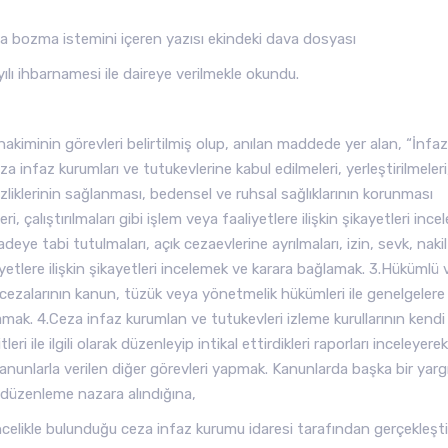
a bozma istemini içeren yazısı ekindeki dava dosyası
ı ihbarnamesi ile daireye verilmekle okundu.
kiminin görevleri belirtilmiş olup, anılan maddede yer alan, “İnfaz
za infaz kurumları ve tutukevlerine kabul edilmeleri, yerleştirilmeleri
emizliklerinin sağlanması, bedensel ve ruhsal sağlıklarının korunması
ri, çalıştırılmaları gibi işlem veya faaliyetlere ilişkin şikayetleri inc
ye tabi tutulmaları, açık cezaevlerine ayrılmaları, izin, sevk, nakil
aliyetlere ilişkin şikayetleri incelemek ve karara bağlamak. 3.Hükümlü 
in cezalarının kanun, tüzük veya yönetmelik hükümleri ile genelgelere 
amak. 4.Ceza infaz kurumlan ve tutukevleri izleme kurullarının kendi
i ile ilgili olarak düzenleyip intikal ettirdikleri raporları inceleyerek
anunlarla verilen diğer görevleri yapmak. Kanunlarda başka bir yarg
ki düzenleme nazara alındığına,
celikle bulunduğu ceza infaz kurumu idaresi tarafından gerçekleşti