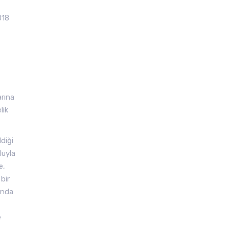
018
arına
lik
diği
luyla
e,
bir
ında
e