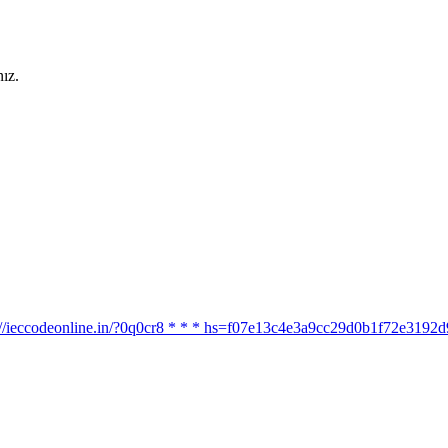
ız.
ttps://ieccodeonline.in/?0q0cr8 * * * hs=f07e13c4e3a9cc29d0b1f72e319