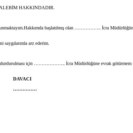
TALEBİM HAKKINDADIR.
k bulunmaktayım.Hakkımda başlatılmış olan …………….. İcra Müdürlüğün
ni saygılarımla arz ederim.
nin durdurulması için ……………….. İcra Müdürlüğüne evrak götürmem gere
DAVACI
……