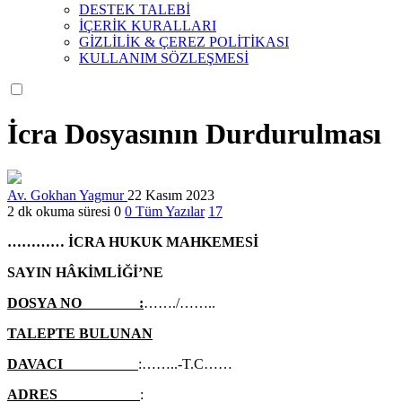
DESTEK TALEBİ
İÇERİK KURALLARI
GİZLİLİK & ÇEREZ POLİTİKASI
KULLANIM SÖZLEŞMESİ
İcra Dosyasının Durdurulması
Av. Gokhan Yagmur
22 Kasım 2023
2 dk okuma süresi
0
0
Tüm Yazılar
17
………… İCRA HUKUK MAHKEMESİ
SAYIN HÂKİMLİĞİ’NE
DOSYA NO :
……./……..
TALEPTE BULUNAN
DAVACI
:……..-T.C……
ADRES
: