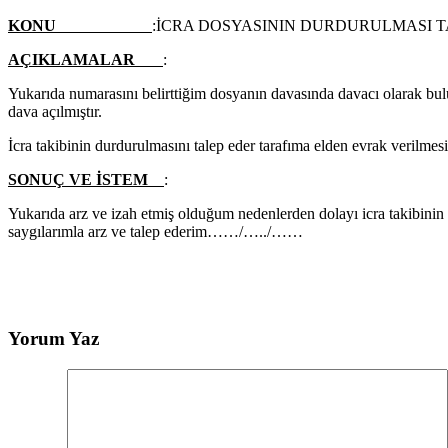
KONU
:İCRA DOSYASININ DURDURULMASI 
AÇIKLAMALAR
:
Yukarıda numarasını belirttiğim dosyanın davasında davacı olara
dava açılmıştır.
İcra takibinin durdurulmasını talep eder tarafıma elden evrak verilmesi
SONUÇ VE İSTEM
:
Yukarıda arz ve izah etmiş olduğum nedenlerden dolayı icra takibi
saygılarımla arz ve talep ederim……/…../……
………
Yorum Yaz