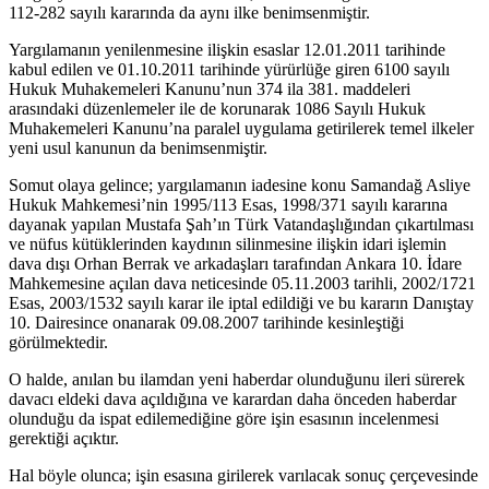
112-282 sayılı kararında da aynı ilke benimsenmiştir.
Yargılamanın yenilenmesine ilişkin esaslar 12.01.2011 tarihinde
kabul edilen ve 01.10.2011 tarihinde yürürlüğe giren 6100 sayılı
Hukuk Muhakemeleri Kanunu’nun 374 ila 381. maddeleri
arasındaki düzenlemeler ile de korunarak 1086 Sayılı Hukuk
Muhakemeleri Kanunu’na paralel uygulama getirilerek temel ilkeler
yeni usul kanunun da benimsenmiştir.
Somut olaya gelince; yargılamanın iadesine konu Samandağ Asliye
Hukuk Mahkemesi’nin 1995/113 Esas, 1998/371 sayılı kararına
dayanak yapılan Mustafa Şah’ın Türk Vatandaşlığından çıkartılması
ve nüfus kütüklerinden kaydının silinmesine ilişkin idari işlemin
dava dışı Orhan Berrak ve arkadaşları tarafından Ankara 10. İdare
Mahkemesine açılan dava neticesinde 05.11.2003 tarihli, 2002/1721
Esas, 2003/1532 sayılı karar ile iptal edildiği ve bu kararın Danıştay
10. Dairesince onanarak 09.08.2007 tarihinde kesinleştiği
görülmektedir.
O halde, anılan bu ilamdan yeni haberdar olunduğunu ileri sürerek
davacı eldeki dava açıldığına ve karardan daha önceden haberdar
olunduğu da ispat edilemediğine göre işin esasının incelenmesi
gerektiği açıktır.
Hal böyle olunca; işin esasına girilerek varılacak sonuç çerçevesinde