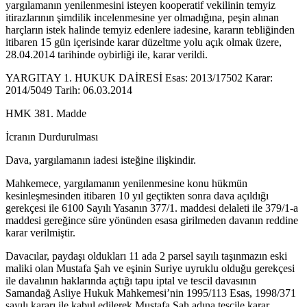
yargılamanın yenilenmesini isteyen kooperatif vekilinin temyiz
itirazlarının şimdilik incelenmesine yer olmadığına, peşin alınan
harçların istek halinde temyiz edenlere iadesine, kararın tebliğinden
itibaren 15 gün içerisinde karar düzeltme yolu açık olmak üzere,
28.04.2014 tarihinde oybirliği ile, karar verildi.
YARGITAY 1. HUKUK DAİRESİ Esas: 2013/17502 Karar:
2014/5049 Tarih: 06.03.2014
HMK 381. Madde
İcranın Durdurulması
Dava, yargılamanın iadesi isteğine ilişkindir.
Mahkemece, yargılamanın yenilenmesine konu hükmün
kesinleşmesinden itibaren 10 yıl geçtikten sonra dava açıldığı
gerekçesi ile 6100 Sayılı Yasanın 377/1. maddesi delaleti ile 379/1-a
maddesi gereğince süre yönünden esasa girilmeden davanın reddine
karar verilmiştir.
Davacılar, paydaşı oldukları 11 ada 2 parsel sayılı taşınmazın eski
maliki olan Mustafa Şah ve eşinin Suriye uyruklu olduğu gerekçesi
ile davalının haklarında açtığı tapu iptal ve tescil davasının
Samandağ Asliye Hukuk Mahkemesi’nin 1995/113 Esas, 1998/371
sayılı kararı ile kabul edilerek Mustafa Şah adına tescile karar