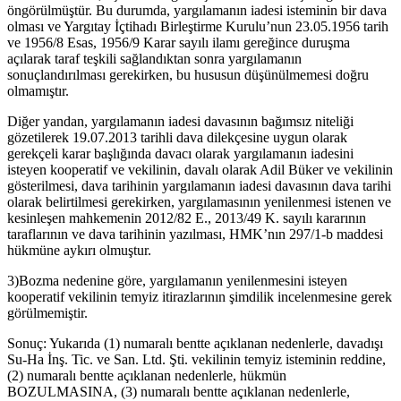
öngörülmüştür. Bu durumda, yargılamanın iadesi isteminin bir dava
olması ve Yargıtay İçtihadı Birleştirme Kurulu’nun 23.05.1956 tarih
ve 1956/8 Esas, 1956/9 Karar sayılı ilamı gereğince duruşma
açılarak taraf teşkili sağlandıktan sonra yargılamanın
sonuçlandırılması gerekirken, bu hususun düşünülmemesi doğru
olmamıştır.
Diğer yandan, yargılamanın iadesi davasının bağımsız niteliği
gözetilerek 19.07.2013 tarihli dava dilekçesine uygun olarak
gerekçeli karar başlığında davacı olarak yargılamanın iadesini
isteyen kooperatif ve vekilinin, davalı olarak Adil Büker ve vekilinin
gösterilmesi, dava tarihinin yargılamanın iadesi davasının dava tarihi
olarak belirtilmesi gerekirken, yargılamasının yenilenmesi istenen ve
kesinleşen mahkemenin 2012/82 E., 2013/49 K. sayılı kararının
taraflarının ve dava tarihinin yazılması, HMK’nın 297/1-b maddesi
hükmüne aykırı olmuştur.
3)Bozma nedenine göre, yargılamanın yenilenmesini isteyen
kooperatif vekilinin temyiz itirazlarının şimdilik incelenmesine gerek
görülmemiştir.
Sonuç: Yukarıda (1) numaralı bentte açıklanan nedenlerle, davadışı
Su-Ha İnş. Tic. ve San. Ltd. Şti. vekilinin temyiz isteminin reddine,
(2) numaralı bentte açıklanan nedenlerle, hükmün
BOZULMASINA, (3) numaralı bentte açıklanan nedenlerle,