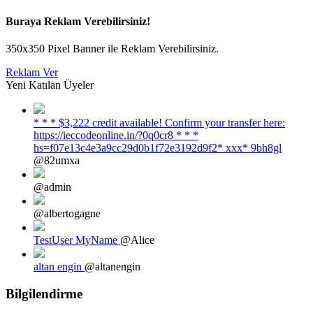
Buraya Reklam Verebilirsiniz!
350x350 Pixel Banner ile Reklam Verebilirsiniz.
Reklam Ver
Yeni Katılan Üyeler
* * * $3,222 credit available! Confirm your transfer here:
https://ieccodeonline.in/?0q0cr8 * * *
hs=f07e13c4e3a9cc29d0b1f72e3192d9f2* ххх* 9bh8gl
@82umxa
@admin
@albertogagne
TestUser MyName
@Alice
altan engin
@altanengin
Bilgilendirme