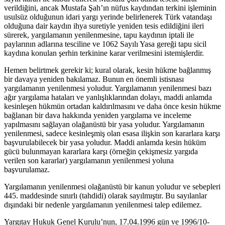
verildiğini, ancak Mustafa Şah’ın nüfus kaydından terkini işleminin
usulsüz olduğunun idari yargı yerinde belirlenerek Türk vatandaşı
olduğuna dair kaydın ihya suretiyle yeniden tesis edildiğini ileri
sürerek, yargılamanın yenilenmesine, tapu kaydının iptali ile
paylarının adlarına tesciline ve 1062 Sayılı Yasa gereği tapu sicil
kaydına konulan şerhin terkinine karar verilmesini istemişlerdir.
Hemen belirtmek gerekir ki; kural olarak, kesin hükme bağlanmış
bir davaya yeniden bakılamaz. Bunun en önemli istisnası
yargılamanın yenilenmesi yoludur. Yargılamanın yenilenmesi bazı
ağır yargılama hataları ve yanlışlıklarından dolayı, maddi anlamda
kesinleşen hükmün ortadan kaldırılmasını ve daha önce kesin hükme
bağlanan bir dava hakkında yeniden yargılama ve inceleme
yapılmasını sağlayan olağanüstü bir yasa yoludur. Yargılamanın
yenilenmesi, sadece kesinleşmiş olan esasa ilişkin son kararlara karşı
başvurulabilecek bir yasa yoludur. Maddi anlamda kesin hüküm
gücü bulunmayan kararlara karşı (örneğin çekişmesiz yargıda
verilen son kararlar) yargılamanın yenilenmesi yoluna
başvurulamaz.
Yargılamanın yenilenmesi olağanüstü bir kanun yoludur ve sebepleri
445. maddesinde sınırlı (tahdidi) olarak sayılmıştır. Bu sayılanlar
dışındaki bir nedenle yargılamanın yenilenmesi talep edilemez.
Yargıtay Hukuk Genel Kurulu’nun, 17.04.1996 gün ve 1996/10-