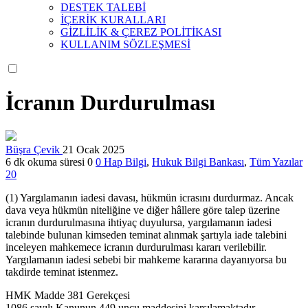
DESTEK TALEBİ
İÇERİK KURALLARI
GİZLİLİK & ÇEREZ POLİTİKASI
KULLANIM SÖZLEŞMESİ
İcranın Durdurulması
Büşra Çevik
21 Ocak 2025
6 dk okuma süresi
0
0
Hap Bilgi
,
Hukuk Bilgi Bankası
,
Tüm Yazılar
20
(1) Yargılamanın iadesi davası, hükmün icrasını durdurmaz. Ancak
dava veya hükmün niteliğine ve diğer hâllere göre talep üzerine
icranın durdurulmasına ihtiyaç duyulursa, yargılamanın iadesi
talebinde bulunan kimseden teminat alınmak şartıyla iade talebini
inceleyen mahkemece icranın durdurulması kararı verilebilir.
Yargılamanın iadesi sebebi bir mahkeme kararına dayanıyorsa bu
takdirde teminat istenmez.
HMK Madde 381 Gerekçesi
1086 sayılı Kanunun 449 uncu maddesini karşılamaktadır.