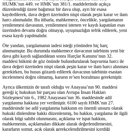
HUMK’nın 449. ve HMK’nın 381/1. maddelerinde açıkça
düzenlendiği üzere bağımsız bir dava olup, ayrı bir esasa
kaydedilerek, dava değeri üzerinden nispi olarak peşin karar ve ilam
harcı alınmalıdır. Bu itibarla, mahkemece, öncelikle, yargılamanın
yenilenmesi davasının, yenilenmesi istenen ve kaydı kapatılan esas
üzerinden devamı doğru olmayıp, uyuşmazlığın tefrik edilerek, yeni
esasa kaydı yapılmalıdır.
Öte yandan, yargılamanın iadesi isteği yönünden hiç harç
alınmamıştır. Bu durumda mahkemece davacının talebinin yeni bir
dava gibi kaydı sağlandıktan sonra Harçlar Kanunu’nun 32.
maddesi hükmü de göz önünde bulundurularak başvurma harcı ile
dava değeri üzerinden nispi olarak peşin karar ve ilam harcı alınması
gerekirken, bu husus gözardı edilerek davacının talebinin esastan
incelenmesi doğru olmamış, kararın re’sen bozulması gerekmiştir.
Ayrıca ülkemizin de tarafı olduğu ve Anayasa’nın 90. maddesi
gereği iç hukukun bir parçası olan Avrupa İnsan Hakları
Sözleşmesi’nin 6., 1982 Anayasası’nın 36. maddesinde adil
yargılanma hakkına yer verilmiştir. 6100 sayılı HMK’nın 27.
maddesinde ise adil yargılanma hakkının en önemli unsuru olarak
hukuki dinlenilme hakkı düzenlenmiş, bu hakkın, yargılama ile ilgili
olarak bilgi sahibi olunmasını, açıklama ve ispat hakkını,
mahkemenin, açıklamaları dikkate alarak değerlendirmesini,
kararların somut, açık olarak gerekçelendirilmesini içerdiği