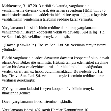
Mahkemece, 31.07.2013 tarihli ek kararla, yargılamanın
yenilenmesine dayanak olarak gösterilen sebeplerin HMK’nın 375.
maddesinde sıralanan maddelerin hiçbirisine uymadığı gerekçesiyle,
yargılamanın yenilenmesi talebinin reddine karar vermiştir.
Yargılamanın iadesi talebinin reddine dair karar, yargılamanın
yenilenmesini isteyen kooperatif vekili ve davadışı Su-Ha İnş. Tic.
ve San. Ltd. Şti. vekilince temyiz edilmiştir.
1)Davadışı Su-Ha İnş. Tic. ve San. Ltd. Şti. vekilinin temyiz istemi
yönünden;
Eldeki yargılamanın iadesi davasının davacısı kooperatif olup, davalı
olarak Adil Büker gösterilmiştir. Hükmü temyiz eden şirket aleyhine
açılan bir dava ve aleyhine kurulan bir hüküm bulunmadığından,
verilen kararı temyiz hakkı bulunmamaktadır. Bu nedenle Su-Ha
İnş. Tic. ve San. Ltd. Şti. vekilinin temyiz isteminin reddine karar
verilmesi gerekmiştir.
2)Yargılamanın iadesini isteyen kooperatif vekilinin temyiz
itirazlarına gelince;
Dava, yargılamanın iadesi istemine ilişkindir.
Yargılamanın iadesi, 492 sayılı Harçlar Kanunu’nun 10.,