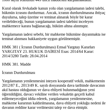
Kural olarak fevkalade kanun yolu olan yargılamanın iadesi talebi,
hükmün icrasını durdurmaz. Ancak, icranın durdurulmasına ihtiyaç
duyulursa, talep üzerine ve teminat alınarak böyle bir karar
verilebileceği, bunun yargılamanın iadesi talebini inceleyen
mahkemece karara bağlanacağı, hüküm altına alınmıştır.
Yargılamanın iadesi sebebi, bir mahkeme hükmüne dayanmakta ise
teminat alınması hakkaniyete uygun görülmemiştir.
HMK 381 ( İcranın Durdurulması) Emsal Yargıtay Kararları
YARGITAY 23. HUKUK DAİRESİ Esas: 2014/64 Karar:
2014/3280 Tarih: 28.04.2014
HMK 381. Madde
İcranın Durdurulması
Yargılamanın yenilenmesini isteyen kooperatif vekili, mahkemenin
2012/87 E., 2013/49 K. sayılı dosyasında dava tarihinde davacının
akıl hastası olduğunun ve dava ehliyeti bulunmadığının yeni
öğrenildiğini, davacı vekiline verilen vekaletin geçerli kabul
edilemeyeceğini iddia ederek, yargılamanın yenilenmesine,
mahkeme kararının kaldırılmasına, dava ehliyeti yokluğu nedeni ile
davanın reddine karar verilmesini talep ve dava etmiştir.