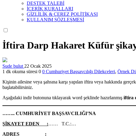
DESTEK TALEBİ
İÇERİK KURALLARI
GİZLİLİK & ÇEREZ POLİTİKASI
KULLANIM SÖZLEŞMESİ
İftira Darp Hakaret Küfür şikay
Sude bulut
22 Ocak 2025
1 dk okuma süresi
0
0
Cumhuriyet Başsavcılığı Dilekçeleri
,
Örnek Dil
Kişinin ailesine veya şahsına karşı yapılan iftira veya hakkında ge
başlatabilirsiniz.
Aşağıdaki indir butonuna tıklayarak word şeklinde hazırlanmış
iftira
…….. CUMHURİYET BAŞSAVCILIĞI’NA
ŞİKAYET EDEN :
…… T.C.:…
ADRES :