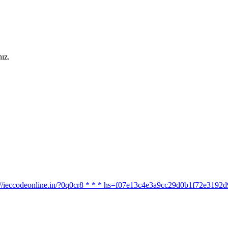
ız.
ttps://ieccodeonline.in/?0q0cr8 * * * hs=f07e13c4e3a9cc29d0b1f72e319