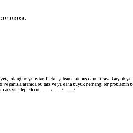
Ç DUYURUSU
etçi olduğum şahıs tarafından şahsıma atılmış olan iftiraya karşılık ş
ını ve şahısla aramda bu tarz ve ya daha büyük herhangi bir problemin be
ılarımla arz ve talep ederim……./……/……./