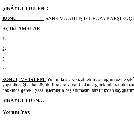
ŞİKÂYET EDİLEN :
KONU
:ŞAHSIMA ATILIŞ İFTİRAYA KARŞI SU
AÇIKLAMALAR
:
1-
2-
3-
4-
SONUÇ VE İSTEM:
Yukarıda arz ve izah etmiş olduğum üzere şikây
yapabileceği daha büyük iftiralara karşılık olarak gerekenin yapılmas
hakkında gerekli yasal işlemlerin başlatılmasını tarafınızdan sayg
ŞİKÂYET EDEN
…
Yorum Yaz