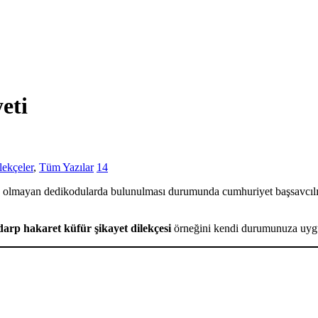
eti
ekçeler
,
Tüm Yazılar
14
rçek olmayan dedikodularda bulunulması durumunda cumhuriyet başsavcı
 darp hakaret küfür şikayet dilekçesi
örneğini kendi durumunuza uygun