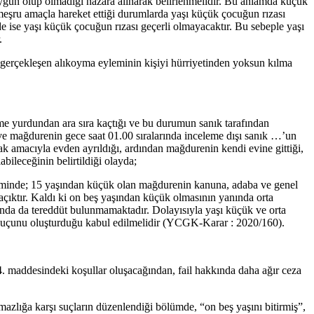
uygun olup olmadığı nazara alınarak belirlenmelidir. Bu anlamda küçük
meşru amaçla hareket ettiği durumlarda yaşı küçük çocuğun rızası
rde ise yaşı küçük çocuğun rızası geçerli olmayacaktır. Bu sebeple yaşı
.
gerçekleşen alıkoyma eyleminin kişiyi hürriyetinden yoksun kılma
rme yurdundan ara sıra kaçtığı ve bu durumun sanık tarafından
ve mağdurenin gece saat 01.00 sıralarında inceleme dışı sanık …’un
k amacıyla evden ayrıldığı, ardından mağdurenin kendi evine gittiği,
ileceğinin belirtildiği olayda;
leminde; 15 yaşından küçük olan mağdurenin kanuna, adaba ve genel
 açıktır. Kaldı ki on beş yaşından küçük olmasının yanında orta
nda da tereddüt bulunmamaktadır. Dolayısıyla yaşı küçük ve orta
a suçunu oluşturduğu kabul edilmelidir (YCGK-Karar : 2020/160).
4. maddesindeki koşullar oluşacağından, fail hakkında daha ağır ceza
lığa karşı suçların düzenlendiği bölümde, “on beş yaşını bitirmiş”,