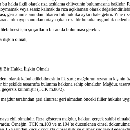
n bu hakla ilgili olarak rıza açıklama ehliyetinin bulunmasına bağlıdır. R
 koymamak veya sessiz kalmak da rıza açıklaması olarak değerlendirilebi
ası, geri alınma anından itibaren fiili hukuka aykırı hale getirir. Yine r
ği sırada olmayıp sonradan ortaya çıkan rıza bir hukuka uygunluk neden
lebilmesi için şu şartların bir arada bulunması gerekir:
 ilişkin olmalı,
ği Bir Hakka İlişkin Olmalı
eni olarak kabul edilebilmesinin ilk şartı; mağdurun rızasının kişinin üz
ür bir şekilde tasarrufta bulunma hakkına sahip olmalıdır. Mağdur, tasarr
 geçersiz kılınmıştır (TCK m.80/2).
 mağdur tarafından geri alınırsa; geri almadan önceki fiiller hukuka uygu
ıklamaya ehil olmalıdır. Rıza gösteren mağdur, hakkın gerçek sahibi olma
ar vardır. Örneğin, TCK m.103 ve m.104’te düzenlenen cinsel dokunulmazl
an 15 yaşından küçük çocukla cinsel ilişkiye girmek suç teşkil edecektir