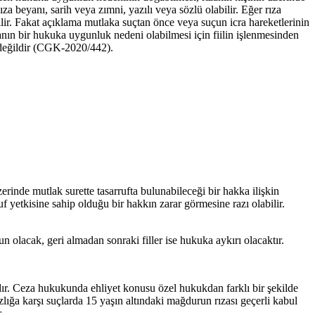
ıza beyanı, sarih veya zımni, yazılı veya sözlü olabilir. Eğer rıza
lir. Fakat açıklama mutlaka suçtan önce veya suçun icra hareketlerinin
ızanın bir hukuka uygunluk nedeni olabilmesi için fiilin işlenmesinden
i değildir (CGK-2020/442).
erinde mutlak surette tasarrufta bulunabileceği bir hakka ilişkin
uf yetkisine sahip olduğu bir hakkın zarar görmesine razı olabilir.
n olacak, geri almadan sonraki filler ise hukuka aykırı olacaktır.
lıdır. Ceza hukukunda ehliyet konusu özel hukukdan farklı bir şekilde
ığa karşı suçlarda 15 yaşın altındaki mağdurun rızası geçerli kabul
.