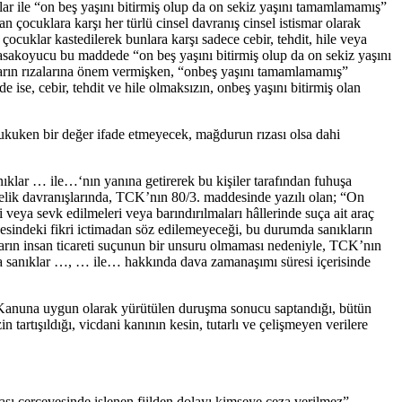
r ile “on beş yaşını bitirmiş olup da on sekiz yaşını tamamlamamış”
 çocuklara karşı her türlü cinsel davranış cinsel istismar olarak
cuklar kastedilerek bunlara karşı sadece cebir, tehdit, hile veya
. Yasakoyucu bu maddede “on beş yaşını bitirmiş olup da on sekiz yaşını
kların rızalarına önem vermişken, “onbeş yaşını tamamlamamış”
e ise, cebir, tehdit ve hile olmaksızın, onbeş yaşını bitirmiş olan
hukuken bir değer ifade etmeyecek, mağdurun rızası olsa dahi
ıklar … ile…‘nın yanına getirerek bu kişiler tarafından fuhuşa
elik davranışlarında, TCK’nın 80/3. maddesinde yazılı olan; “On
ri veya sevk edilmeleri veya barındırılmaları hâllerinde suça ait araç
desindeki fikri ictimadan söz edilemeyeceği, bu durumda sanıkların
çların insan ticareti suçunun bir unsuru olmaması nedeniyle, TCK’nın
ca sanıklar …, … ile… hakkında dava zamanaşımı süresi içerisinde
nin Kanuna uygun olarak yürütülen duruşma sonucu saptandığı, bütün
 tartışıldığı, vicdani kanının kesin, tutarlı ve çelişmeyen verilere
zası çerçevesinde işlenen fiilden dolayı kimseye ceza verilmez”