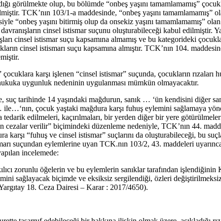
ndığı görülmekte olup, bu bölümde “onbeş yaşını tamamlamamış” çocukla
dilmiştir. TCK’nın 103/1-a maddesinde, “onbeş yaşını tamamlamamış” olan
iyle “onbeş yaşını bitirmiş olup da onsekiz yaşını tamamlamamış” olan ço
l davranışların cinsel istismar suçunu oluşturabileceği kabul edilmiştir
ışları cinsel istismar suçu kapsamına almamış ve bu kategorideki çocu
cukların cinsel istismarı suçu kapsamına almıştır. TCK’nın 104. maddesind
miştir.
ocuklara karşı işlenen “cinsel istismar” suçunda, çocukların rızaları 
i hukuka uygunluk nedeninin uygulanması mümkün olmayacaktır.
, suç tarihinde 14 yaşındaki mağdurun, sanık … ‘ün kendisini diğer san
 … ile…‘nın, çocuk yaştaki mağdura karşı fuhuş eylemini sağlamaya yön
a tedarik edilmeleri, kaçırılmaları, bir yerden diğer bir yere götürülmele
rtilen cezalar verilir” biçimindeki düzenleme nedeniyle, TCK’nın 44. mad
a karşı “fuhuş ve cinsel istismar” suçlarını da oluşturabileceği, bu su
tismarı suçundan eylemlerine uyan TCK.nın 103/2, 43. maddeleri uyarın
yapılan incelemede:
ı kılıcı zorunlu öğelerin ve bu eylemlerin sanıklar tarafından işlendiği
ini sağlayacak biçimde ve eksiksiz sergilendiği, özleri değiştirilmeksizin
(Yargıtay 18. Ceza Dairesi – Karar : 2017/4650).
rette tasarruf edebileceği bir hakkına ilişkin olmak üzere, açıkladığı rı