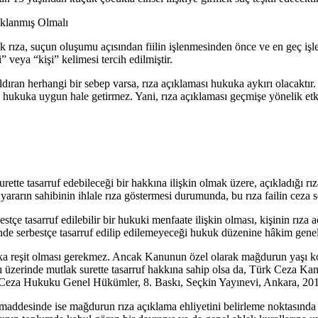
ıklanmış Olmalı
 rıza, suçun oluşumu açısından fiilin işlenmesinden önce ve en geç işl
veya “kişi” kelimesi tercih edilmiştir.
dıran herhangi bir sebep varsa, rıza açıklaması hukuka aykırı olacaktır.
fiili hukuka uygun hale getirmez. Yani, rıza açıklaması geçmişe yönelik 
ette tasarruf edebileceği bir hakkına ilişkin olmak üzere, açıkladığı rı
rarın sahibinin ihlale rıza göstermesi durumunda, bu rıza failin ceza 
stçe tasarruf edilebilir bir hukuki menfaate ilişkin olması, kişinin rıza
de serbestçe tasarruf edilip edilemeyeceği hukuk düzenine hâkim genel i
tlaka reşit olması gerekmez. Ancak Kanunun özel olarak mağdurun yaşı ko
rı üzerinde mutlak surette tasarruf hakkına sahip olsa da, Türk Ceza K
Ceza Hukuku Genel Hükümler, 8. Baskı, Seçkin Yayınevi, Ankara, 2015
desinde ise mağdurun rıza açıklama ehliyetini belirleme noktasında bi