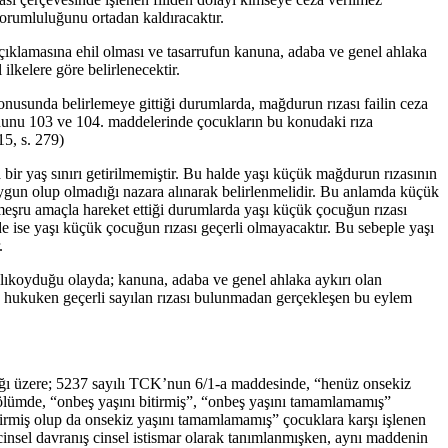
sorumluluğunu ortadan kaldıracaktır.
 açıklamasına ehil olması ve tasarrufun kanuna, adaba ve genel ahlaka
lkelere göre belirlenecektir.
nusunda belirlemeye gittiği durumlarda, mağdurun rızası failin ceza
anunu 103 ve 104. maddelerinde çocukların bu konudaki rıza
5, s. 279)
r yaş sınırı getirilmemiştir. Bu halde yaşı küçük mağdurun rızasının
uygun olup olmadığı nazara alınarak belirlenmelidir. Bu anlamda küçük
meşru amaçla hareket ettiği durumlarda yaşı küçük çocuğun rızası
rde ise yaşı küçük çocuğun rızası geçerli olmayacaktır. Bu sebeple yaşı
.
alıkoyduğu olayda; kanuna, adaba ve genel ahlaka aykırı olan
n hukuken geçerli sayılan rızası bulunmadan gerçekleşen bu eylem
ğı üzere; 5237 sayılı TCK’nun 6/1-a maddesinde, “henüz onsekiz
ölümde, “onbeş yaşını bitirmiş”, “onbeş yaşını tamamlamamış”
tirmiş olup da onsekiz yaşını tamamlamamış” çocuklara karşı işlenen
insel davranış cinsel istismar olarak tanımlanmışken, aynı maddenin