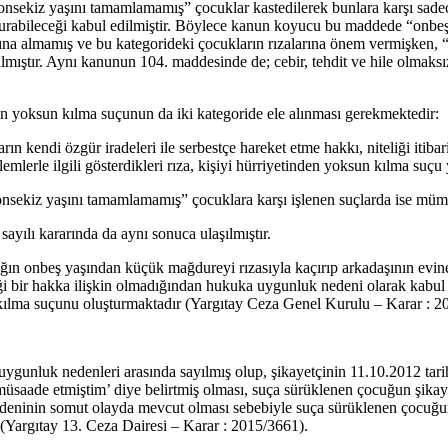
 onsekiz yaşını tamamlamamış” çocuklar kastedilerek bunlara karşı sadece
luşturabileceği kabul edilmiştir. Böylece kanun koyucu bu maddede “onb
samına almamış ve bu kategorideki çocukların rızalarına önem vermişken,
 almıştır. Aynı kanunun 104. maddesinde de; cebir, tehdit ve hile olmaksı
en yoksun kılma suçunun da iki kategoride ele alınması gerekmektedir:
 kendi özgür iradeleri ile serbestçe hareket etme hakkı, niteliği itibari
ylemlerle ilgili gösterdikleri rıza, kişiyi hürriyetinden yoksun kılma s
 onsekiz yaşını tamamlamamış” çocuklara karşı işlenen suçlarda ise müme
ılı kararında da aynı sonuca ulaşılmıştır.
ğın onbeş yaşından küçük mağdureyi rızasıyla kaçırıp arkadaşının evin
eği bir hakka ilişkin olmadığından hukuka uygunluk nedeni olarak kabu
n kılma suçunu oluşturmaktadır (Yargıtay Ceza Genel Kurulu – Karar : 2
a uygunluk nedenleri arasında sayılmış olup, şikayetçinin 11.10.2012 t
saade etmiştim’ diye belirtmiş olması, suça sürüklenen çocuğun şikay
 nedeninin somut olayda mevcut olması sebebiyle suça sürüklenen çocuğu
 (Yargıtay 13. Ceza Dairesi – Karar : 2015/3661).