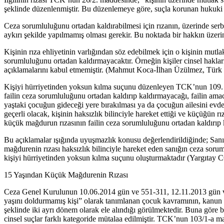
şeklinde düzenlenmiştir. Bu düzenlemeye göre, suçla korunan hukuki ya
Ceza sorumluluğunu ortadan kaldırabilmesi için rızanın, üzerinde serbe
aykırı şekilde yapılmamış olması gerekir. Bu noktada bir hakkın üzerin
Kişinin rıza ehliyetinin varlığından söz edebilmek için o kişinin mu
sorumluluğunu ortadan kaldırmayacaktır. Örneğin kişiler cinsel hakla
açıklamalarını kabul etmemiştir. (Mahmut Koca-İlhan Üzülmez, Türk
Kişiyi hürriyetinden yoksun kılma suçunu düzenleyen TCK’nun 109. mad
failin ceza sorumluluğunu ortadan kaldırıp kaldırmayacağı, failin am
yaştaki çocuğun gideceği yere bırakılması ya da çocuğun ailesini evd
geçerli olacak, kişinin haksızlık bilinciyle hareket ettiği ve küçüğün 
küçük mağdurun rızasının failin ceza sorumluluğunu ortadan kaldırıp ka
Bu açıklamalar ışığında uyuşmazlık konusu değerlendirildiğinde; Sanı
mağdurenin rızası haksızlık bilinciyle hareket eden sanığın ceza sor
kişiyi hürriyetinden yoksun kılma suçunu oluşturmaktadır (Yargıtay
15 Yaşından Küçük Mağdurenin Rızası
Ceza Genel Kurulunun 10.06.2014 gün ve 551-311, 12.11.2013 gün ve 
yaşını doldurmamış kişi” olarak tanımlanan çocuk kavramının, kanun 
şeklinde iki ayrı dönem olarak ele alındığı görülmektedir. Buna göre
cinsel suçlar farklı kategoride mütalaa edilmiştir. TCK’nun 103/1-a 