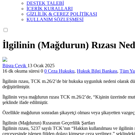
DESTEK TALEBİ
İÇERİK KURALLARI
GİZLİLİK & ÇEREZ POLİTİKASI
KULLANIM SÖZLEŞMESİ
İlgilinin (Mağdurun) Rızası Ned
Büşra Çevik
13 Ocak 2025
16 dk okuma süresi
0
0
Ceza Hukuku
,
Hukuk Bilgi Bankası
,
Tüm Yaz
İlgilinin rızası, TCK m.26/2’de bir hukuka uygunluk nedeni olarak düz
değiştirilmiştir.
İlgilinin veya mağdurun rızası TCK m.26/2’de, “Kişinin üzerinde mutlak
şeklinde ifade edilmiştir.
Özellikle mağdurun sonradan şikayetçi olması veya şikayetten vazgeçm
İlgilinin (Mağdurun) Rızasının Geçerlilik Şartları
İlgilinin rızası, 5237 sayılı TCK’nın “Hakkın kullanılması ve ilgilinin 
çerçevesinde işlenen fiilden dolayı kimseye ceza verilmez.” şeklinde