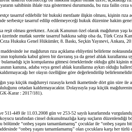
rarın sahibinin ihlale rıza göstermesi durumunda, bu rıza failin ceza 
stçe tasarruf edilebilir bir hukuki menfaate ilişkin olması, kişinin rıza
de serbestçe tasarruf edilip edilemeyeceği hukuk düzenine hakim genel i
tlaka reşit olması gerekmez. Ancak Kanunun özel olarak mağdurun yaşı ko
rı üzerinde mutlak surette tasarruf hakkına sahip olsa da, Türk Ceza K
 Ceza Hukuku Genel Hükümler, 8. Baskı, Seçkin Yayınevi, Ankara, 201
desinde ise mağdurun rıza açıklama ehliyetini belirleme noktasında bi
acının toplumda kabul gören bir davranış ya da genel ahlak kurallarına 
e bulamadığı için komşularına gitmesi örneklerinde olduğu gibi kişinin 
rızasının kanuna, adaba veya genel ahlak kurallarına aykırı olduğu halle
ldırmayacağı her olayın özelliğine göre değerlendirilip belirlenmelidir
ğın yaşı küçük mağdureyi rızasıyla kendi ikametinde dört gün süre ile 
umluluğunu ortadan kaldırmayacaktır. Dolayısıyla yaşı küçük mağdureni
 CGK-Karar : 2017/181).
511-449 ile 11.03.2008 gün ve 253-52 sayılı kararlarında vurgulandı
koyucu tarafından cinsel dokunulmazlığa karşı suçların düzenlendiği b
 bu bölümde “onbeş yaşını tamamlamamış” çocuklar ile “onbeş yaşını bi
maddesinde “onbeş yaşını tamamlamamış” olan çocuklara karşı her türlü c