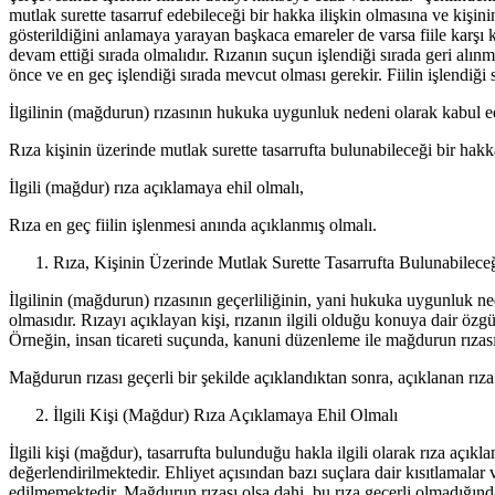
mutlak surette tasarruf edebileceği bir hakka ilişkin olmasına ve kişini
gösterildiğini anlamaya yarayan başkaca emareler de varsa fiile karşı
devam ettiği sırada olmalıdır. Rızanın suçun işlendiği sırada geri alınm
önce ve en geç işlendiği sırada mevcut olması gerekir. Fiilin işlendi
İlgilinin (mağdurun) rızasının hukuka uygunluk nedeni olarak kabul edi
Rıza kişinin üzerinde mutlak surette tasarrufta bulunabileceği bir hakka
İlgili (mağdur) rıza açıklamaya ehil olmalı,
Rıza en geç fiilin işlenmesi anında açıklanmış olmalı.
Rıza, Kişinin Üzerinde Mutlak Surette Tasarrufta Bulunabilece
İlgilinin (mağdurun) rızasının geçerliliğinin, yani hukuka uygunluk ned
olmasıdır. Rızayı açıklayan kişi, rızanın ilgili olduğu konuya dair özg
Örneğin, insan ticareti suçunda, kanuni düzenleme ile mağdurun rızası
Mağdurun rızası geçerli bir şekilde açıklandıktan sonra, açıklanan rıza
İlgili Kişi (Mağdur) Rıza Açıklamaya Ehil Olmalı
İlgili kişi (mağdur), tasarrufta bulunduğu hakla ilgili olarak rıza aç
değerlendirilmektedir. Ehliyet açısından bazı suçlara dair kısıtlamal
edilmemektedir. Mağdurun rızası olsa dahi, bu rıza geçerli olmadığınd