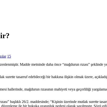
ir?
ılar
15
enlenmiştir. Madde metninde daha önce “mağdurun rızası” şeklinde yer al
 surette tasarruf edebileceği bir hakkına ilişkin olmak üzere, açıkladığ
esi hallerinde, mağdurun rızasının mahiyeti veya geçerliliği yargılamad
rızası” başlıklı 26/2. maddesinde; “Kişinin üzerinde mutlak surette tasarr
ki düzenleme ile bir hukuka uygunluk nedeni olarak sayılmıştır. Sözü ed