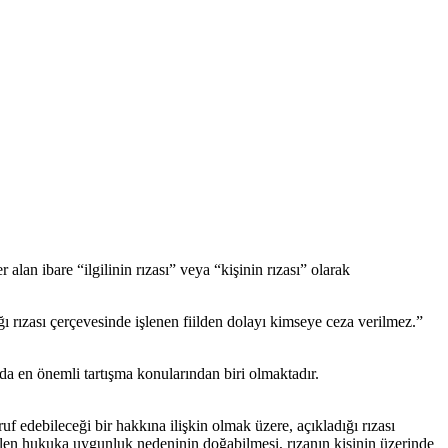
an ibare “ilgilinin rızası” veya “kişinin rızası” olarak
ı rızası çerçevesinde işlenen fiilden dolayı kimseye ceza verilmez.”
a en önemli tartışma konularından biri olmaktadır.
uf edebileceği bir hakkına ilişkin olmak üzere, açıkladığı rızası
ilen hukuka uygunluk nedeninin doğabilmesi, rızanın kişinin üzerinde