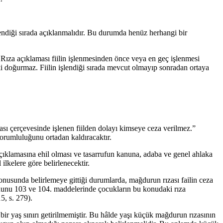
endiği sırada açıklanmalıdır. Bu durumda henüz herhangi bir
 Rıza açıklaması fiilin işlenmesinden önce veya en geç işlenmesi
etki doğurmaz. Fiilin işlendiği sırada mevcut olmayıp sonradan ortaya
zası çerçevesinde işlenen fiilden dolayı kimseye ceza verilmez.”
sorumluluğunu ortadan kaldıracaktır.
 açıklamasına ehil olması ve tasarrufun kanuna, adaba ve genel ahlaka
lkelere göre belirlenecektir.
nusunda belirlemeye gittiği durumlarda, mağdurun rızası failin ceza
anunu 103 ve 104. maddelerinde çocukların bu konudaki rıza
, s. 279).
r yaş sınırı getirilmemiştir. Bu hâlde yaşı küçük mağdurun rızasının