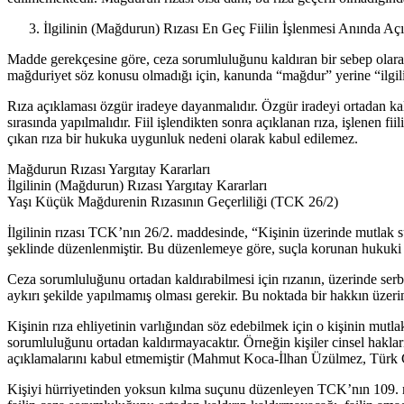
İlgilinin (Mağdurun) Rızası En Geç Fiilin İşlenmesi Anında Aç
Madde gerekçesine göre, ceza sorumluluğunu kaldıran bir sebep olarak
mağduriyet söz konusu olmadığı için, kanunda “mağdur” yerine “ilgili” 
Rıza açıklaması özgür iradeye dayanmalıdır. Özgür iradeyi ortadan kal
sırasında yapılmalıdır. Fiil işlendikten sonra açıklanan rıza, işlenen 
çıkan rıza bir hukuka uygunluk nedeni olarak kabul edilemez.
Mağdurun Rızası Yargıtay Kararları
İlgilinin (Mağdurun) Rızası Yargıtay Kararları
Yaşı Küçük Mağdurenin Rızasının Geçerliliği (TCK 26/2)
İlgilinin rızası TCK’nın 26/2. maddesinde, “Kişinin üzerinde mutlak sur
şeklinde düzenlenmiştir. Bu düzenlemeye göre, suçla korunan hukuki ya
Ceza sorumluluğunu ortadan kaldırabilmesi için rızanın, üzerinde serbe
aykırı şekilde yapılmamış olması gerekir. Bu noktada bir hakkın üzerin
Kişinin rıza ehliyetinin varlığından söz edebilmek için o kişinin mu
sorumluluğunu ortadan kaldırmayacaktır. Örneğin kişiler cinsel hakla
açıklamalarını kabul etmemiştir (Mahmut Koca-İlhan Üzülmez, Türk 
Kişiyi hürriyetinden yoksun kılma suçunu düzenleyen TCK’nın 109. mad