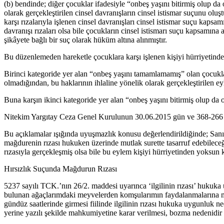
(b) bendinde; diğer çocuklar ifadesiyle “onbeş yaşını bitirmiş olup da
olarak gerçekleştirilen cinsel davranışların cinsel istismar suçunu o
karşı rızalarıyla işlenen cinsel davranışları cinsel istismar suçu kap
davranışı rızaları olsa bile çocukların cinsel istismarı suçu kapsamına
şikâyete bağlı bir suç olarak hüküm altına alınmıştır.
Bu düzenlemeden hareketle çocuklara karşı işlenen kişiyi hürriyetind
Birinci kategoride yer alan “onbeş yaşını tamamlamamış” olan çocukların
olmadığından, bu haklarının ihlaline yönelik olarak gerçekleştirilen e
Buna karşın ikinci kategoride yer alan “onbeş yaşını bitirmiş olup da
Nitekim Yargıtay Ceza Genel Kurulunun 30.06.2015 gün ve 368-266 say
Bu açıklamalar ışığında uyuşmazlık konusu değerlendirildiğinde; Sanı
mağdurenin rızası hukuken üzerinde mutlak surette tasarruf edebilec
rızasıyla gerçekleşmiş olsa bile bu eylem kişiyi hürriyetinden yoksu
Hırsızlık Suçunda Mağdurun Rızası
5237 sayılı TCK.’nın 26/2. maddesi uyarınca ‘ilgilinin rızası’ hukuk
bulunan ağaçlarımdaki meyvelerden komşularımın faydalanmalarına mü
gündüz saatlerinde girmesi fiilinde ilgilinin rızası hukuka uygunluk
yerine yazılı şekilde mahkumiyetine karar verilmesi, bozma nedenidir