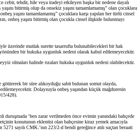
 cebir, tehdit, hile veya iradeyi etkileyen başka bir nedene dayalı
eş yaşını bitirmiş olup da onsekiz yaşını tamamlamamış” olan çocuklara
 “onbeş yaşını tamamlamamış” çocuklara karşı yapılan her türlü cinsel
zın, onbeş yaşını bitirmiş olan çocukla cinsel ilişkide bulunmayı
yle üzerinde mutlak surette tasarrufta bulunabilecekleri bir hak
uçu yönünden bir hukuka uygunluk nedeni olarak kabul edilemeyecektir.
yyiz olmaları halinde rızaları hukuka uygunluk nedeni olabilecektir.
e götürerek bir süre alıkoyduğu sabit bulunan somut olayda,
l edilemeyecektir. Dolayısıyla onbeş yaşından küçük mağdurenin
015/428).
arihli duruşmada ‘ben zarar verilmeden önce evimin yanındaki bahçede
etçinin konutunun eklentisi olan bahçesine kiraz yemek amacıyla
n 5271 sayılı CMK.’nın 223/2-d bendi gereğince atılı suçtan beraati