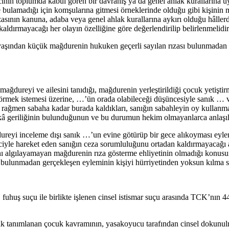
acının toplumda kabul gören bir davranış ya da genel ahlak kurallarına 
e bulamadığı için komşularına gitmesi örneklerinde olduğu gibi kişinin 
rızasının kanuna, adaba veya genel ahlak kurallarına aykırı olduğu hâlle
ldırmayacağı her olayın özelliğine göre değerlendirilip belirlenmelidir
yaşından küçük mağdurenin hukuken geçerli sayılan rızası bulunmadan 
ğdureyi ve ailesini tanıdığı, mağdurenin yerleştirildiği çocuk yetişti
görmek istemesi üzerine, …’ün orada olabileceği düşüncesiyle sanık … 
e rağmen sabaha kadar burada kaldıkları, sanığın sabahleyin oy kullanma
â geriliğinin bulunduğunun ve bu durumun hekim olmayanlarca anlaşılab
ureyi inceleme dışı sanık …’un evine götürüp bir gece alıkoyması ey
linciyle hareket eden sanığın ceza sorumluluğunu ortadan kaldırmayacağı
ını algılayamayan mağdurenin rıza gösterme ehliyetinin olmadığı konusu
sı bulunmadan gerçekleşen eyleminin kişiyi hürriyetinden yoksun kılm
uhuş suçu ile birlikte işlenen cinsel istismar suçu arasında TCK’nın 4
 tanımlanan çocuk kavramının, yasakoyucu tarafından cinsel dokunulmaz