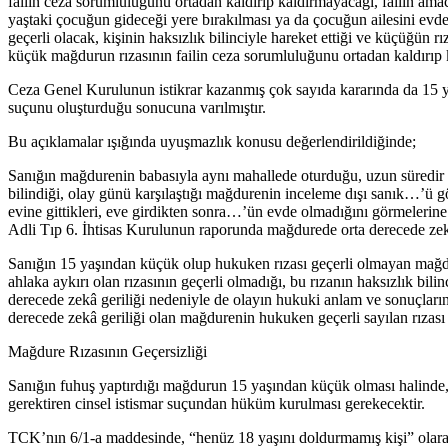
failin ceza sorumluluğunu ortadan kaldırıp kaldırmayacağı, failin am
yaştaki çocuğun gideceği yere bırakılması ya da çocuğun ailesini evd
geçerli olacak, kişinin haksızlık bilinciyle hareket ettiği ve küçüğün 
küçük mağdurun rızasının failin ceza sorumluluğunu ortadan kaldırıp ka
Ceza Genel Kurulunun istikrar kazanmış çok sayıda kararında da 15 
suçunu oluşturduğu sonucuna varılmıştır.
Bu açıklamalar ışığında uyuşmazlık konusu değerlendirildiğinde;
Sanığın mağdurenin babasıyla aynı mahallede oturduğu, uzun süredir ma
bilindiği, olay günü karşılaştığı mağdurenin inceleme dışı sanık…’ü 
evine gittikleri, eve girdikten sonra…’ün evde olmadığını görmelerin
Adli Tıp 6. İhtisas Kurulunun raporunda mağdurede orta derecede zek
Sanığın 15 yaşından küçük olup hukuken rızası geçerli olmayan mağd
ahlaka aykırı olan rızasının geçerli olmadığı, bu rızanın haksızlık bi
derecede zekâ geriliği nedeniyle de olayın hukuki anlam ve sonuçlar
derecede zekâ geriliği olan mağdurenin hukuken geçerli sayılan rıza
Mağdure Rızasının Geçersizliği
Sanığın fuhuş yaptırdığı mağdurun 15 yaşından küçük olması halinde, f
gerektiren cinsel istismar suçundan hüküm kurulması gerekecektir.
TCK’nın 6/1-a maddesinde, “henüz 18 yaşını doldurmamış kişi” olarak