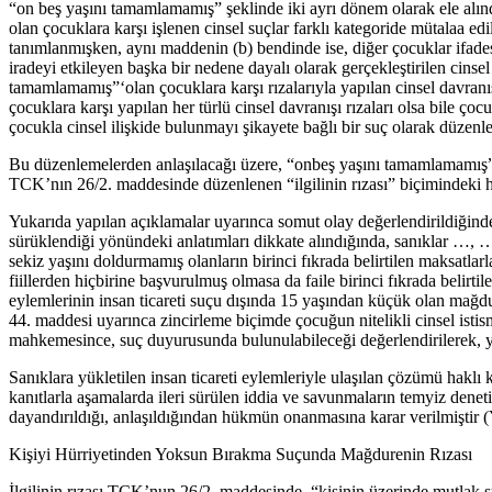
“on beş yaşını tamamlamamış” şeklinde iki ayrı dönem olarak ele alı
olan çocuklara karşı işlenen cinsel suçlar farklı kategoride mütalaa e
tanımlanmışken, aynı maddenin (b) bendinde ise, diğer çocuklar ifades
iradeyi etkileyen başka bir nedene dayalı olarak gerçekleştirilen cinse
tamamlamamış”‘olan çocuklara karşı rızalarıyla yapılan cinsel davran
çocuklara karşı yapılan her türlü cinsel davranışı rızaları olsa bile ço
çocukla cinsel ilişkide bulunmayı şikayete bağlı bir suç olarak düzenle
Bu düzenlemelerden anlaşılacağı üzere, “onbeş yaşını tamamlamamış” ç
TCK’nın 26/2. maddesinde düzenlenen “ilgilinin rızası” biçimindek
Yukarıda yapılan açıklamalar uyarınca somut olay değerlendirildiğinde
sürüklendiği yönündeki anlatımları dikkate alındığında, sanıklar …,
sekiz yaşını doldurmamış olanların birinci fıkrada belirtilen maksatlarl
fiillerden hiçbirine başvurulmuş olmasa da faile birinci fıkrada beli
eylemlerinin insan ticareti suçu dışında 15 yaşından küçük olan mağdur
44. maddesi uyarınca zincirleme biçimde çocuğun nitelikli cinsel is
mahkemesince, suç duyurusunda bulunulabileceği değerlendirilerek, 
Sanıklara yükletilen insan ticareti eylemleriyle ulaşılan çözümü hakl
kanıtlarla aşamalarda ileri sürülen iddia ve savunmaların temyiz denetim
dayandırıldığı, anlaşıldığından hükmün onanmasına karar verilmiştir 
Kişiyi Hürriyetinden Yoksun Bırakma Suçunda Mağdurenin Rızası
İlgilinin rızası TCK’nun 26/2. maddesinde, “kişinin üzerinde mutlak su