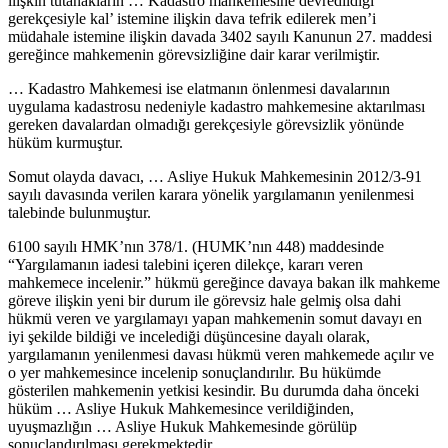
ilişkin tutanakların … Kadastro mahkemesine devredildiği
gerekçesiyle kal’ istemine ilişkin dava tefrik edilerek men’i
müdahale istemine ilişkin davada 3402 sayılı Kanunun 27. maddesi
gereğince mahkemenin görevsizliğine dair karar verilmiştir.
… Kadastro Mahkemesi ise elatmanın önlenmesi davalarının
uygulama kadastrosu nedeniyle kadastro mahkemesine aktarılması
gereken davalardan olmadığı gerekçesiyle görevsizlik yönünde
hüküm kurmuştur.
Somut olayda davacı, … Asliye Hukuk Mahkemesinin 2012/3-91
sayılı davasında verilen karara yönelik yargılamanın yenilenmesi
talebinde bulunmuştur.
6100 sayılı HMK’nın 378/1. (HUMK’nın 448) maddesinde
“Yargılamanın iadesi talebini içeren dilekçe, kararı veren
mahkemece incelenir.” hükmü gereğince davaya bakan ilk mahkeme
göreve ilişkin yeni bir durum ile görevsiz hale gelmiş olsa dahi
hükmü veren ve yargılamayı yapan mahkemenin somut davayı en
iyi şekilde bildiği ve incelediği düşüncesine dayalı olarak,
yargılamanın yenilenmesi davası hükmü veren mahkemede açılır ve
o yer mahkemesince incelenip sonuçlandırılır. Bu hükümde
gösterilen mahkemenin yetkisi kesindir. Bu durumda daha önceki
hüküm … Asliye Hukuk Mahkemesince verildiğinden,
uyuşmazlığın … Asliye Hukuk Mahkemesinde görülüp
sonuçlandırılması gerekmektedir.