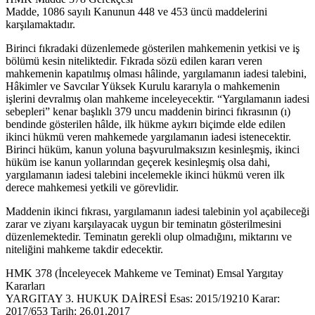
Madde, 1086 sayılı Kanunun 448 ve 453 üncü maddelerini
karşılamaktadır.
Birinci fıkradaki düzenlemede gösterilen mahkemenin yetkisi ve iş
bölümü kesin niteliktedir. Fıkrada sözü edilen kararı veren
mahkemenin kapatılmış olması hâlinde, yargılamanın iadesi talebini,
Hâkimler ve Savcılar Yüksek Kurulu kararıyla o mahkemenin
işlerini devralmış olan mahkeme inceleyecektir. “Yargılamanın iadesi
sebepleri” kenar başlıklı 379 uncu maddenin birinci fıkrasının (ı)
bendinde gösterilen hâlde, ilk hükme aykırı biçimde elde edilen
ikinci hükmü veren mahkemede yargılamanın iadesi istenecektir.
Birinci hüküm, kanun yoluna başvurulmaksızın kesinleşmiş, ikinci
hüküm ise kanun yollarından geçerek kesinleşmiş olsa dahi,
yargılamanın iadesi talebini incelemekle ikinci hükmü veren ilk
derece mahkemesi yetkili ve görevlidir.
Maddenin ikinci fıkrası, yargılamanın iadesi talebinin yol açabileceği
zarar ve ziyanı karşılayacak uygun bir teminatın gösterilmesini
düzenlemektedir. Teminatın gerekli olup olmadığını, miktarını ve
niteliğini mahkeme takdir edecektir.
HMK 378 (İnceleyecek Mahkeme ve Teminat) Emsal Yargıtay
Kararları
YARGITAY 3. HUKUK DAİRESİ Esas: 2015/19210 Karar:
2017/653 Tarih: 26.01.2017