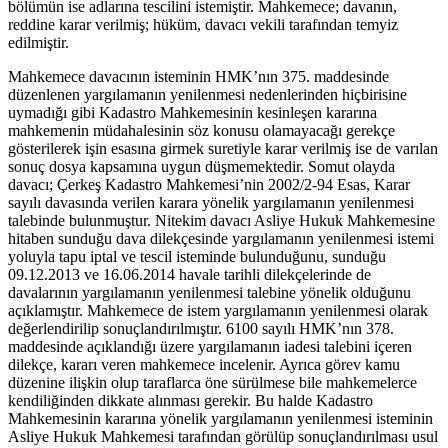
bölümün ise adlarına tescilini istemiştir. Mahkemece; davanın,
reddine karar verilmiş; hüküm, davacı vekili tarafından temyiz
edilmiştir.
Mahkemece davacının isteminin HMK’nın 375. maddesinde
düzenlenen yargılamanın yenilenmesi nedenlerinden hiçbirisine
uymadığı gibi Kadastro Mahkemesinin kesinleşen kararına
mahkemenin müdahalesinin söz konusu olamayacağı gerekçe
gösterilerek işin esasına girmek suretiyle karar verilmiş ise de varılan
sonuç dosya kapsamına uygun düşmemektedir. Somut olayda
davacı; Çerkeş Kadastro Mahkemesi’nin 2002/2-94 Esas, Karar
sayılı davasında verilen karara yönelik yargılamanın yenilenmesi
talebinde bulunmuştur. Nitekim davacı Asliye Hukuk Mahkemesine
hitaben sunduğu dava dilekçesinde yargılamanın yenilenmesi istemi
yoluyla tapu iptal ve tescil isteminde bulunduğunu, sunduğu
09.12.2013 ve 16.06.2014 havale tarihli dilekçelerinde de
davalarının yargılamanın yenilenmesi talebine yönelik olduğunu
açıklamıştır. Mahkemece de istem yargılamanın yenilenmesi olarak
değerlendirilip sonuçlandırılmıştır. 6100 sayılı HMK’nın 378.
maddesinde açıklandığı üzere yargılamanın iadesi talebini içeren
dilekçe, kararı veren mahkemece incelenir. Ayrıca görev kamu
düzenine ilişkin olup taraflarca öne sürülmese bile mahkemelerce
kendiliğinden dikkate alınması gerekir. Bu halde Kadastro
Mahkemesinin kararına yönelik yargılamanın yenilenmesi isteminin
Asliye Hukuk Mahkemesi tarafından görülüp sonuçlandırılması usul