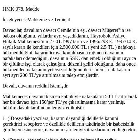
HMK 378. Madde
İnceleyecek Mahkeme ve Teminat
Davacılar, davalının davacı Cemile’nin eşi, davacı Müşeref’in ise
babası olduğunu, yıllardır ayrı yaşadıklarını, Hayrobolu Asliye
Hukuk Mahkemesi’nin 27.01.1997 tarih ve 1996/298 E. 1997/14 K.
sayılı kararı ile kendileri için 2.500.000 TL ( yeni 2.5 TL ) nafakaya
hükmedildiğini, kararın icraya konulmasına rağmen davalının
nafakaları ödemediğini, davalının SSK. dan emekli olduğunu ayrıca
bir çiftlikte işçi olarak çalıştığını, düzenli geliri olduğunu, daha önce
hükmedilen nafakanın yetersiz olduğunu ileri sürerek nafakaların
ayrı ayrı 200 TL’ye artırılmasını talep etmişlerdir.
Davalı, davanın reddini istemiştir.
Mahkemece, davanın kısmen kabulüyle nafakaların 50 TL artırılarak
her bir davacı için 150’şer TL’ye çıkartılmasına karar verilmiş,
hüküm davalı tarafından temyiz edilmiştir.
1- ) Dosyadaki yazılara, kararın dayandığı delillerle kanuni
gerektirici sebeplere ve özellikle delillerin takdirinde bir isabetsizlik
görülmemesine göre, davalının sair temyiz itirazlarının reddi gerekir.