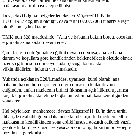
2- )Davada, davacılar lehine daha önce hükmedilen tedbir
nafakasının artırılması talep edilmiştir.
Dosyadaki bilgi ve belgelerden davacı Müşerref H. B.’in
15.01.1987 doğumlu olduğu, dava tarihi 07.07.2008 itibariyle reşit
olduğu anlaşılmaktadır.
TMK’nun 328.maddesinde: “Ana ve babanın bakım borcu, çocuğun
ergin olmasına kadar devam eder.
Çocuk ergin olduğu halde eğitimi devam ediyorsa, ana ve baba
durum ve koşullara göre kendilerinden beklenebilecek ölçüde olmak
üzere, eğitimi sona erinceye kadar çocuğa bakmakla
yükümlüdürler.” hükmü yer almaktadır.
Yukarıda açıklanan 328/1.maddesi uyarınca; kural olarak, ana
babanın bakım borcu çocuğun ergin olmasına kadar devam
ettiğinden, anılan maddenin birinci fıkrasının açık hükmü uyarınca
küçük ergin olmakla lehine bağlanan tedbir nafakası kendiliğinden
sona erer.
Hal böyle iken, mahkemece; davacı Müşerref H. B.’in dava tarihi
itibariyle reşit olduğu ve daha önce kendisi için hükmedilen tedbir
nafakasının kendiliğinden sona erdiği hususu gözardı edilerek yazılı
şekilde hüküm tesisi usul ve yasaya aykırı olup, hükmün bu sebeple
bozulması gerekmiştir.