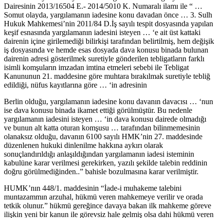
Dairesinin 2013/16504 E.- 2014/5010 K. Numaralı ilamı ile “ …
Somut olayda, yargılamanın iadesine konu davadan önce … 3. Sulh
Hukuk Mahkemesi’nin 2011/84 D.İş sayılı tespit dosyasında yapılan
keşif esnasında yargılamanın iadesini isteyen … ‘e ait üst kattaki
dairenin içine girilemediği bilirkişi tarafından belirtilmiş, hem değişik
iş dosyasında ve hemde esas dosyada dava konusu binada bulunan
dairenin adresi gösterilmek suretiyle gönderilen tebligatların farklı
isimli komşuların imzadan imtina etmeleri sebebi ile Tebligat
Kanununun 21. maddesine göre muhtara bırakılmak suretiyle tebliğ
edildiği, nüfus kayıtlarına göre … ‘in adresinin
Berlin olduğu, yargılamanın iadesine konu davanın davacısı … ‘nun
ise dava konusu binada ikamet ettiği görülmüştür. Bu nedenle
yargılamanın iadesini isteyen … ‘in dava konusu dairede olmadığı
ve bunun alt katta oturan komşusu … tarafından bilinmemesinin
olanaksız olduğu, davanın 6100 sayılı HMK’nin 27. maddesinde
düzenlenen hukuki dinlenilme hakkına aykırı olarak
sonuçlandırıldığı anlaşıldığından yargılamanın iadesi isteminin
kabulüne karar verilmesi gerekirken, yazılı şekilde talebin reddinin
doğru görülmediğinden..” bahisle bozulmasına karar verilmiştir.
HUMK’nın 448/1. maddesinin “İade-i muhakeme talebini
muntazammın arzuhal, hükmü veren mahkemeye verilir ve orada
tetkik olunur.” hükmü gereğince davaya bakan ilk mahkeme göreve
ilişkin yeni bir kanun ile görevsiz hale gelmiş olsa dahi hükmü veren