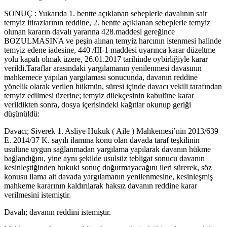
SONUÇ : Yukarıda 1. bentte açıklanan sebeplerle davalının sair
temyiz itirazlarının reddine, 2. bentte açıklanan sebeplerle temyiz
olunan kararın davalı yararına 428.maddesi gereğince
BOZULMASINA ve peşin alınan temyiz harcının istenmesi halinde
temyiz edene iadesine, 440 /III-1 maddesi uyarınca karar düzeltme
yolu kapalı olmak üzere, 26.01.2017 tarihinde oybirliğiyle karar
verildi.Taraflar arasındaki yargılamanın yenilenmesi davasının
mahkemece yapılan yargılaması sonucunda, davanın reddine
yönelik olarak verilen hükmün, süresi içinde davacı vekili tarafından
temyiz edilmesi üzerine; temyiz dilekçesinin kabulüne karar
verildikten sonra, dosya içerisindeki kağıtlar okunup geriği
düşünüldü:
Davacı; Siverek 1. Asliye Hukuk ( Aile ) Mahkemesi’nin 2013/639
E. 2014/37 K. sayılı ilamına konu olan davada taraf teşkilinin
usulüne uygun sağlanmadan yargılama yapılarak davanın hükme
bağlandığını, yine aynı şekilde usulsüz tebligat sonucu davanın
kesinleştiğinden hukuki sonuç doğurmayacağını ileri sürerek, söz
konusu ilama ait davada yargılamanın yenilenmesine, kesinleşmiş
mahkeme kararının kaldırılarak haksız davanın reddine karar
verilmesini istemiştir.
Davalı; davanın reddini istemiştir.