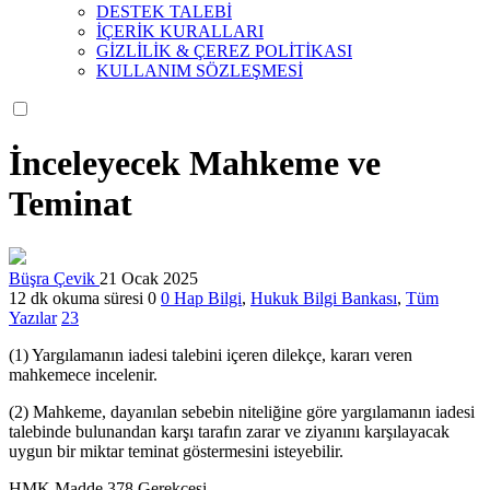
DESTEK TALEBİ
İÇERİK KURALLARI
GİZLİLİK & ÇEREZ POLİTİKASI
KULLANIM SÖZLEŞMESİ
İnceleyecek Mahkeme ve
Teminat
Büşra Çevik
21 Ocak 2025
12 dk okuma süresi
0
0
Hap Bilgi
,
Hukuk Bilgi Bankası
,
Tüm
Yazılar
23
(1) Yargılamanın iadesi talebini içeren dilekçe, kararı veren
mahkemece incelenir.
(2) Mahkeme, dayanılan sebebin niteliğine göre yargılamanın iadesi
talebinde bulunandan karşı tarafın zarar ve ziyanını karşılayacak
uygun bir miktar teminat göstermesini isteyebilir.
HMK Madde 378 Gerekçesi