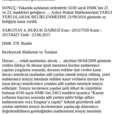
SONUÇ: Yukarıda açıklanan nedenlerle; 6100 sayılı HMK’nın 21
ve 22. maddeleri gereğince … Asliye Hukuk Mahkemesinin YARGI
YERİ OLARAK BELİRLENMESİNE 21/09/2016 gününde oy
birliğiyle karar verildi.
YARGITAY 4. HUKUK DAİRESİ Esas : 2015/7550 Karar :
2015/8425 Tarih : 23.06.2015
HMK 378. Madde
İnceleyecek Mahkeme ve Teminat
Davacı … vekili tarafından, davalı … aleyhine 06/04/2009 gününde
verilen dilekçe ile itirazın iptali istenmesi üzerine mahkemece
yapılan yargılama sonunda; davanın reddine dair verilen karar
davacı temsilcisi tarafından adli yardım istemli temyiz edilmiş, yerel
mahkemece temyiz isteminin reddine karar verilmesi üzerine bu
karar davacı temsilcisince yeniden adli yardım istemiyle temyiz
edilmiştir. Temyiz incelemesi yapılan tarih itibari ile yürürlükte
bulunan 6100 sayılı HMK’nın 336/3 maddesi uyarınca “Kanun
yollarına başvuru sırasında adli yardım talebi bölge adliye
mahkemesine veya Yargıtay’a yapılır” hükmü gözetilerek adli
yardım talebinin temyiz incelemesinin yapılacağı dairemizce
değerlendirilmesi gerektiğinden mahkemenin temyiz isteminin