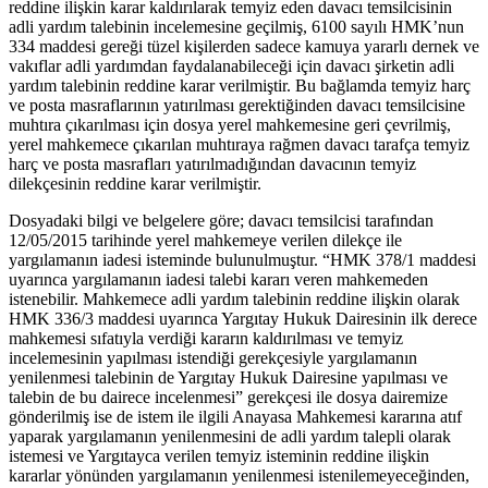
reddine ilişkin karar kaldırılarak temyiz eden davacı temsilcisinin
adli yardım talebinin incelemesine geçilmiş, 6100 sayılı HMK’nun
334 maddesi gereği tüzel kişilerden sadece kamuya yararlı dernek ve
vakıflar adli yardımdan faydalanabileceği için davacı şirketin adli
yardım talebinin reddine karar verilmiştir. Bu bağlamda temyiz harç
ve posta masraflarının yatırılması gerektiğinden davacı temsilcisine
muhtıra çıkarılması için dosya yerel mahkemesine geri çevrilmiş,
yerel mahkemece çıkarılan muhtıraya rağmen davacı tarafça temyiz
harç ve posta masrafları yatırılmadığından davacının temyiz
dilekçesinin reddine karar verilmiştir.
Dosyadaki bilgi ve belgelere göre; davacı temsilcisi tarafından
12/05/2015 tarihinde yerel mahkemeye verilen dilekçe ile
yargılamanın iadesi isteminde bulunulmuştur. “HMK 378/1 maddesi
uyarınca yargılamanın iadesi talebi kararı veren mahkemeden
istenebilir. Mahkemece adli yardım talebinin reddine ilişkin olarak
HMK 336/3 maddesi uyarınca Yargıtay Hukuk Dairesinin ilk derece
mahkemesi sıfatıyla verdiği kararın kaldırılması ve temyiz
incelemesinin yapılması istendiği gerekçesiyle yargılamanın
yenilenmesi talebinin de Yargıtay Hukuk Dairesine yapılması ve
talebin de bu dairece incelenmesi” gerekçesi ile dosya dairemize
gönderilmiş ise de istem ile ilgili Anayasa Mahkemesi kararına atıf
yaparak yargılamanın yenilenmesini de adli yardım talepli olarak
istemesi ve Yargıtayca verilen temyiz isteminin reddine ilişkin
kararlar yönünden yargılamanın yenilenmesi istenilemeyeceğinden,