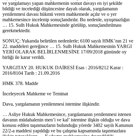
ve yargılamayı yapan mahkemenin somut davayı en iyi şekilde
bildiği ve incelediği düşüncesine dayalı olarak, yargılamanın
yenilenmesi davası hükmü veren mahkemede açılır ve o yer
mahkemesince incelenip sonuçlandırılır. Bu nedenle, uyuşmazlığın
… 15. Sulh Hukuk Mahkemesinde görülüp, sonuçlandırılması
gerekmektedir.
SONUÇ: Yukarıda belirtilen nedenlerle; 6100 sayılı HMK’nın 21 ve
22. maddeleri gereğince … 15. Sulh Hukuk Mahkemesinin YARGI
YERİ OLARAK BELİRLENMESİNE 17/09/2018 gününde oy
birliği ile karar verildi.
YARGITAY 20. HUKUK DAİRESİ Esas : 2016/8212 Karar :
2016/8104 Tarih : 21.09.2016
HMK 378. Madde
İnceleyecek Mahkeme ve Teminat
Dava, yargılamanın yenilenmesi istemine ilişkindir.
… Asliye Hukuk Mahkemesince, yargılamanın yenilenmesi istenen
davanın müdahalenin men’i ve kal’ istemine ilişkin olduğu ve dava
konusu edilen taşınmazların bulunduğu yörede 3402 sayılı Kanunun
22/2-a maddesi yapıldığı ve bu çalışma kapsamında taşınmazlara