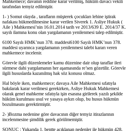
Mahkemece; davanın reddine karar verilmiş, hüküm davacı vekili
tarafından temyiz edilmiştir.
1- ) Somut olayda , tarafların müşterek çocukları lehine iştirak
nafakası hükmedilmesine karar verilen Siverek 1. Asliye Hukuk (
Aile ) Mahkemesi’nin 16.01.2014 tarih ve 2013/639 E. 2014/37 K.
sayılı ilamına konu olan yargılamanın yenilenmesi talep edilmiştir.
6100 Sayılı HMK’nun 378. maddesi6100 Sayılı HMK’nun 378.
maddesi uyarınca yargılamanın yenilenmesi talebi kararı veren
mahkemece incelenir.
Görevle ilgili düzenlemeler kamu düzenine dair olup taraflar ileri
sürmese dahi yargılamanın her aşamasında re’sen gözetilir. Görevle
ilgili hususlarda kazanılmış hak söz konusu olmaz.
Hal böyle iken, mahkemece; davaya Aile Mahkemesi sıfatıyla
bakılarak karar verilmesi gerekirken, Asliye Hukuk Mahkemesi
olarak genel mahkeme sıfatıyla işin esasına girilerek yazılı şekilde
hüküm kurulması usul ve yasaya aykırı olup, bu husus hükmün
bozulmasını gerektirmiştir.
2- )Bozma nedenine göre davacının diğer temyiz itirazlarının
incelenmesine şimdilik gerek görülmemiştir.
SONUÇ : Yukarıda 1. bentte açıklanan nedenler ile hükmün 428.