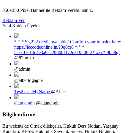
350x350 Pixel Banner ile Reklam Verebilirsiniz.
Reklam Ver
Yeni Katılan Üyeler
* * * $3,222 credit available! Confirm your transfer here:
https://ieccodeonline.in/?0q0cr8 * * *
hs=f07e13c4e3a9cc29d0b1f72e3192d9f2* ххх* 9bh8gl
@82umxa
@admin
@albertogagne
TestUser MyName
@Alice
altan engin
@altanengin
Bilgilendirme
Bu website'de Örnek dilekçeler, Hukuk Ders Notları, Yargıtay
Kararları, KPSS, Hakimlik Savcılık Sınavı, Hukuk Bilgileri,