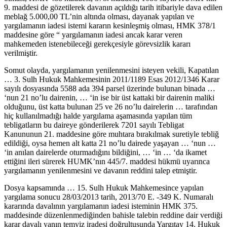
9. maddesi de gözetilerek davanın açıldığı tarih itibariyle dava edilen
meblağ 5.000,00 TL’nin altında olması, dayanak yapılan ve
yargılamanın iadesi istemi kararın kesinleşmiş olması, HMK 378/1
maddesine göre “ yargılamanın iadesi ancak karar veren
mahkemeden istenebileceği gerekçesiyle görevsizlik kararı
verilmiştir.
Somut olayda, yargılamanın yenilenmesini isteyen vekili, Kapatılan
… 3. Sulh Hukuk Mahkemesinin 2011/1189 Esas 2012/1346 Karar
sayılı dosyasında 5588 ada 394 parsel üzerinde bulunan binada …
‘nun 21 no’lu dairenin, … ‘in ise bir üst kattaki bir dairenin maliki
olduğunu, üst katta bulunan 25 ve 26 no’lu dairelerin … tarafından
hiç kullanılmadığı halde yargılama aşamasında yapılan tüm
tebligatların bu daireye gönderilerek 7201 sayılı Tebligat
Kanununun 21. maddesine göre muhtara bırakılmak suretiyle tebliğ
edildiği, oysa hemen alt katta 21 no’lu dairede yaşayan … ‘nun …
‘in anılan dairelerde oturmadığını bildiğini, … ‘in … ‘da ikamet
ettiğini ileri sürerek HUMK’nın 445/7. maddesi hükmü uyarınca
yargılamanın yenilenmesini ve davanın reddini talep etmiştir.
Dosya kapsamında … 15. Sulh Hukuk Mahkemesince yapılan
yargılama sonucu 28/03/2013 tarih, 2013/70 E. -349 K. Numaralı
kararında davalının yargılamanın iadesi isteminin HMK 375.
maddesinde düzenlenmediğinden bahisle talebin reddine dair verdiği
karar davalı yanın temyiz iradesi doğrultusunda Yargıtay 14. Hukuk