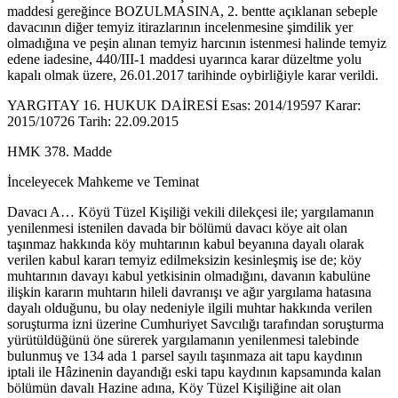
maddesi gereğince BOZULMASINA, 2. bentte açıklanan sebeple
davacının diğer temyiz itirazlarının incelenmesine şimdilik yer
olmadığına ve peşin alınan temyiz harcının istenmesi halinde temyiz
edene iadesine, 440/III-1 maddesi uyarınca karar düzeltme yolu
kapalı olmak üzere, 26.01.2017 tarihinde oybirliğiyle karar verildi.
YARGITAY 16. HUKUK DAİRESİ Esas: 2014/19597 Karar:
2015/10726 Tarih: 22.09.2015
HMK 378. Madde
İnceleyecek Mahkeme ve Teminat
Davacı A… Köyü Tüzel Kişiliği vekili dilekçesi ile; yargılamanın
yenilenmesi istenilen davada bir bölümü davacı köye ait olan
taşınmaz hakkında köy muhtarının kabul beyanına dayalı olarak
verilen kabul kararı temyiz edilmeksizin kesinleşmiş ise de; köy
muhtarının davayı kabul yetkisinin olmadığını, davanın kabulüne
ilişkin kararın muhtarın hileli davranışı ve ağır yargılama hatasına
dayalı olduğunu, bu olay nedeniyle ilgili muhtar hakkında verilen
soruşturma izni üzerine Cumhuriyet Savcılığı tarafından soruşturma
yürütüldüğünü öne sürerek yargılamanın yenilenmesi talebinde
bulunmuş ve 134 ada 1 parsel sayılı taşınmaza ait tapu kaydının
iptali ile Hâzinenin dayandığı eski tapu kaydının kapsamında kalan
bölümün davalı Hazine adına, Köy Tüzel Kişiliğine ait olan