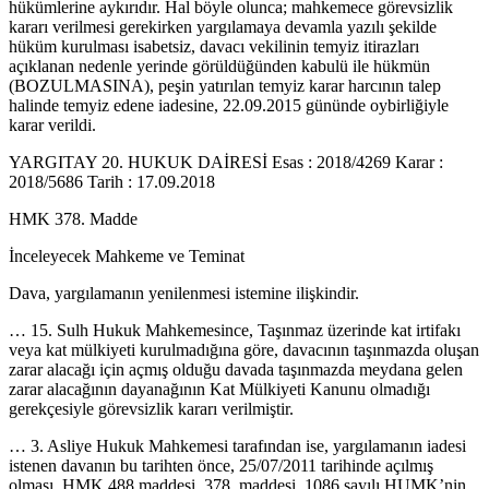
hükümlerine aykırıdır. Hal böyle olunca; mahkemece görevsizlik
kararı verilmesi gerekirken yargılamaya devamla yazılı şekilde
hüküm kurulması isabetsiz, davacı vekilinin temyiz itirazları
açıklanan nedenle yerinde görüldüğünden kabulü ile hükmün
(BOZULMASINA), peşin yatırılan temyiz karar harcının talep
halinde temyiz edene iadesine, 22.09.2015 gününde oybirliğiyle
karar verildi.
YARGITAY 20. HUKUK DAİRESİ Esas : 2018/4269 Karar :
2018/5686 Tarih : 17.09.2018
HMK 378. Madde
İnceleyecek Mahkeme ve Teminat
Dava, yargılamanın yenilenmesi istemine ilişkindir.
… 15. Sulh Hukuk Mahkemesince, Taşınmaz üzerinde kat irtifakı
veya kat mülkiyeti kurulmadığına göre, davacının taşınmazda oluşan
zarar alacağı için açmış olduğu davada taşınmazda meydana gelen
zarar alacağının dayanağının Kat Mülkiyeti Kanunu olmadığı
gerekçesiyle görevsizlik kararı verilmiştir.
… 3. Asliye Hukuk Mahkemesi tarafından ise, yargılamanın iadesi
istenen davanın bu tarihten önce, 25/07/2011 tarihinde açılmış
olması, HMK 488 maddesi, 378. maddesi, 1086 sayılı HUMK’nin