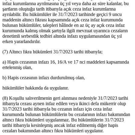
infaz kurumlarına ayrılmasına üç yıl veya daha az süre kalanlar, bu
şartların oluştuğu tarih itibarıyla açık ceza infaz kurumlarına
ayrılabilir. Bu hükümlüler ile 31/7/2023 tarihinde geçici 9 uncu
maddenin altıncı fıkrası kapsamında açık ceza infaz kurumunda
bulunan hükümlüler, talepleri hâlinde en az üç ay açık ceza infaz
kurumunda kalmış olmak şartıyla ilgili mevzuat uyarınca cezaların
denetimli serbestlik tedbiri altında infazı uygulamasından üç yıl
erken yararlandırılır.
(7) Altıncı fıkra hükümleri 31/7/2023 tarihi itibarıyla;
a) Hapis cezasının infazı 16, 16/A ve 17 nci maddeleri kapsamında
ertelenmiş olan,
b) Hapis cezasının infazı durdurulmuş olan,
hükümlüler hakkında da uygulanır.
(8) Koşullu salıverilmenin geri alınması nedeniyle 31/7/2023 tarihi
itibarıyla cezası aynen infaz edilen veya ikinci defa mükerrir olup
31/7/2023 tarihi itibarıyla bu cezanın infazı için ceza infaz
kurumunda bulunan hükümlülerin bu cezalarının infazı bakımından
altıncı fıkra hükümleri uygulanmaz. Bu hükümlülerin 31/7/2023
tarihi itibarıyla kesinleşmiş ancak infaz edilmemiş diğer hapis
cezaları bakımından altıncı fıkra hükümleri uygulanır.