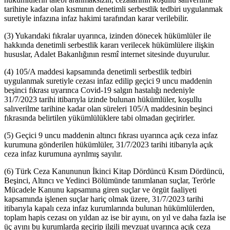
tarihine kadar olan kısmının denetimli serbestlik tedbiri uygulanmak
suretiyle infazına infaz hakimi tarafından karar verilebilir.
(3) Yukarıdaki fıkralar uyarınca, izinden dönecek hükümlüler ile
hakkında denetimli serbestlik kararı verilecek hükümlülere ilişkin
hususlar, Adalet Bakanlığının resmî internet sitesinde duyurulur.
(4) 105/A maddesi kapsamında denetimli serbestlik tedbiri
uygulanmak suretiyle cezası infaz edilip geçici 9 uncu maddenin
beşinci fıkrası uyarınca Covid-19 salgın hastalığı nedeniyle
31/7/2023 tarihi itibarıyla izinde bulunan hükümlüler, koşullu
salıverilme tarihine kadar olan süreleri 105/A maddesinin beşinci
fıkrasında belirtilen yükümlülüklere tabi olmadan geçirirler.
(5) Geçici 9 uncu maddenin altıncı fıkrası uyarınca açık ceza infaz
kurumuna gönderilen hükümlüler, 31/7/2023 tarihi itibarıyla açık
ceza infaz kurumuna ayrılmış sayılır.
(6) Türk Ceza Kanununun İkinci Kitap Dördüncü Kısım Dördüncü,
Beşinci, Altıncı ve Yedinci Bölümünde tanımlanan suçlar, Terörle
Mücadele Kanunu kapsamına giren suçlar ve örgüt faaliyeti
kapsamında işlenen suçlar hariç olmak üzere, 31/7/2023 tarihi
itibarıyla kapalı ceza infaz kurumlarında bulunan hükümlülerden,
toplam hapis cezası on yıldan az ise bir ayını, on yıl ve daha fazla ise
üç ayını bu kurumlarda geçirip ilgili mevzuat uyarınca açık ceza