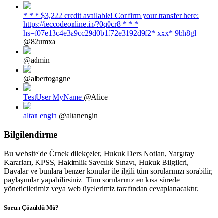
* * * $3,222 credit available! Confirm your transfer here:
https://ieccodeonline.in/?0q0cr8 * * *
hs=f07e13c4e3a9cc29d0b1f72e3192d9f2* ххх* 9bh8gl
@82umxa
@admin
@albertogagne
TestUser MyName
@Alice
altan engin
@altanengin
Bilgilendirme
Bu website'de Örnek dilekçeler, Hukuk Ders Notları, Yargıtay
Kararları, KPSS, Hakimlik Savcılık Sınavı, Hukuk Bilgileri,
Davalar ve bunlara benzer konular ile ilgili tüm sorularınızı sorabilir,
paylaşımlar yapabilirsiniz. Tüm sorularınız en kısa sürede
yöneticilerimiz veya web üyelerimiz tarafından cevaplanacaktır.
Sorun Çözüldü Mü?