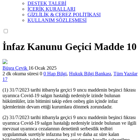
DESTEK TALEBİ
İÇERİK KURALLARI
GİZLİLİK & ÇEREZ POLİTİKASI
KULLANIM SÖZLEŞMESİ
İnfaz Kanunu Geçici Madde 10
Büşra Çevik
16 Ocak 2025
2 dk okuma süresi
0
0
Hap Bilgi
,
Hukuk Bilgi Bankası
,
Tüm Yazılar
17
(1) 31/7/2023 tarihi itibarıyla geçici 9 uncu maddenin beşinci fıkrası
uyarınca Covid-19 salgın hastalığı nedeniyle izinde bulunan
hükümlüler, izin bitimini takip eden onbeş gün içinde infaz
işlemlerinin devam ettiği kurumlara dönmek zorundadır.
(2) 31/7/2023 tarihi itibarıyla geçici 9 uncu maddenin beşinci fıkrası
uyarınca Covid-19 salgın hastalığı nedeniyle izinde bulunan ve ilgili
mevzuat uyarınca cezalarının denetimli serbestlik tedbiri
uygulanmak suretiyle infazına beş yıl ve daha az süre kalan
hükümlülerin talebi aranmaksızın, cezalarının koşullu salıverilme