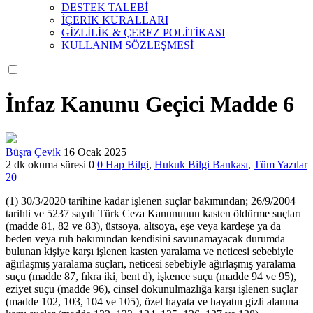
DESTEK TALEBİ
İÇERİK KURALLARI
GİZLİLİK & ÇEREZ POLİTİKASI
KULLANIM SÖZLEŞMESİ
İnfaz Kanunu Geçici Madde 6
Büşra Çevik
16 Ocak 2025
2 dk okuma süresi
0
0
Hap Bilgi
,
Hukuk Bilgi Bankası
,
Tüm Yazılar
20
(1) 30/3/2020 tarihine kadar işlenen suçlar bakımından; 26/9/2004
tarihli ve 5237 sayılı Türk Ceza Kanununun kasten öldürme suçları
(madde 81, 82 ve 83), üstsoya, altsoya, eşe veya kardeşe ya da
beden veya ruh bakımından kendisini savunamayacak durumda
bulunan kişiye karşı işlenen kasten yaralama ve neticesi sebebiyle
ağırlaşmış yaralama suçları, neticesi sebebiyle ağırlaşmış yaralama
suçu (madde 87, fıkra iki, bent d), işkence suçu (madde 94 ve 95),
eziyet suçu (madde 96), cinsel dokunulmazlığa karşı işlenen suçlar
(madde 102, 103, 104 ve 105), özel hayata ve hayatın gizli alanına