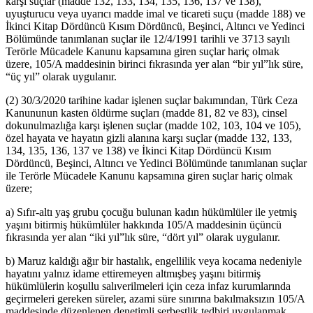
karşı suçlar (madde 132, 133, 134, 135, 136, 137 ve 138),
uyuşturucu veya uyarıcı madde imal ve ticareti suçu (madde 188) ve
İkinci Kitap Dördüncü Kısım Dördüncü, Beşinci, Altıncı ve Yedinci
Bölümünde tanımlanan suçlar ile 12/4/1991 tarihli ve 3713 sayılı
Terörle Mücadele Kanunu kapsamına giren suçlar hariç olmak
üzere, 105/A maddesinin birinci fıkrasında yer alan “bir yıl”lık süre,
“üç yıl” olarak uygulanır.
(2) 30/3/2020 tarihine kadar işlenen suçlar bakımından, Türk Ceza
Kanununun kasten öldürme suçları (madde 81, 82 ve 83), cinsel
dokunulmazlığa karşı işlenen suçlar (madde 102, 103, 104 ve 105),
özel hayata ve hayatın gizli alanına karşı suçlar (madde 132, 133,
134, 135, 136, 137 ve 138) ve İkinci Kitap Dördüncü Kısım
Dördüncü, Beşinci, Altıncı ve Yedinci Bölümünde tanımlanan suçlar
ile Terörle Mücadele Kanunu kapsamına giren suçlar hariç olmak
üzere;
a) Sıfır-altı yaş grubu çocuğu bulunan kadın hükümlüler ile yetmiş
yaşını bitirmiş hükümlüler hakkında 105/A maddesinin üçüncü
fıkrasında yer alan “iki yıl”lık süre, “dört yıl” olarak uygulanır.
b) Maruz kaldığı ağır bir hastalık, engellilik veya kocama nedeniyle
hayatını yalnız idame ettiremeyen altmışbeş yaşını bitirmiş
hükümlülerin koşullu salıverilmeleri için ceza infaz kurumlarında
geçirmeleri gereken süreler, azami süre sınırına bakılmaksızın 105/A
maddesinde düzenlenen denetimli serbestlik tedbiri uygulanmak