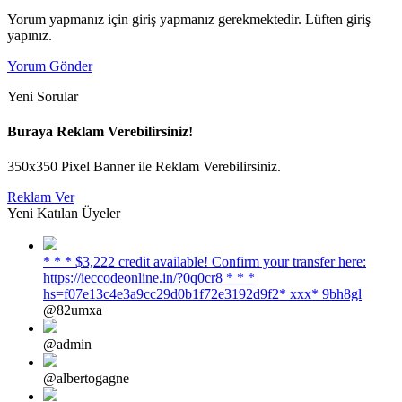
Yorum yapmanız için giriş yapmanız gerekmektedir. Lüften giriş
yapınız.
Yorum Gönder
Yeni Sorular
Buraya Reklam Verebilirsiniz!
350x350 Pixel Banner ile Reklam Verebilirsiniz.
Reklam Ver
Yeni Katılan Üyeler
* * * $3,222 credit available! Confirm your transfer here:
https://ieccodeonline.in/?0q0cr8 * * *
hs=f07e13c4e3a9cc29d0b1f72e3192d9f2* ххх* 9bh8gl
@82umxa
@admin
@albertogagne