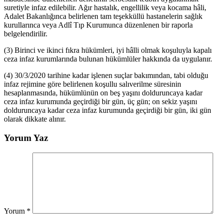
suretiyle infaz edilebilir. Ağır hastalık, engellilik veya kocama hâli,
Adalet Bakanlığınca belirlenen tam teşekküllü hastanelerin sağlık
kurullarınca veya Adlî Tıp Kurumunca düzenlenen bir raporla
belgelendirilir.
(3) Birinci ve ikinci fıkra hükümleri, iyi hâlli olmak koşuluyla kapalı
ceza infaz kurumlarında bulunan hükümlüler hakkında da uygulanır.
(4) 30/3/2020 tarihine kadar işlenen suçlar bakımından, tabi olduğu
infaz rejimine göre belirlenen koşullu salıverilme süresinin
hesaplanmasında, hükümlünün on beş yaşını dolduruncaya kadar
ceza infaz kurumunda geçirdiği bir gün, üç gün; on sekiz yaşını
dolduruncaya kadar ceza infaz kurumunda geçirdiği bir gün, iki gün
olarak dikkate alınır.
Yorum Yaz
Yorum
*