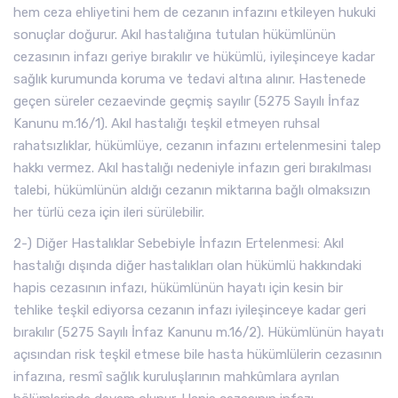
hem ceza ehliyetini hem de cezanın infazını etkileyen hukuki
sonuçlar doğurur. Akıl hastalığına tutulan hükümlünün
cezasının infazı geriye bırakılır ve hükümlü, iyileşinceye kadar
sağlık kurumunda koruma ve tedavi altına alınır. Hastenede
geçen süreler cezaevinde geçmiş sayılır (5275 Sayılı İnfaz
Kanunu m.16/1). Akıl hastalığı teşkil etmeyen ruhsal
rahatsızlıklar, hükümlüye, cezanın infazını ertelenmesini talep
hakkı vermez. Akıl hastalığı nedeniyle infazın geri bırakılması
talebi, hükümlünün aldığı cezanın miktarına bağlı olmaksızın
her türlü ceza için ileri sürülebilir.
2-) Diğer Hastalıklar Sebebiyle İnfazın Ertelenmesi: Akıl
hastalığı dışında diğer hastalıkları olan hükümlü hakkındaki
hapis cezasının infazı, hükümlünün hayatı için kesin bir
tehlike teşkil ediyorsa cezanın infazı iyileşinceye kadar geri
bırakılır (5275 Sayılı İnfaz Kanunu m.16/2). Hükümlünün hayatı
açısından risk teşkil etmese bile hasta hükümlülerin cezasının
infazına, resmî sağlık kuruluşlarının mahkûmlara ayrılan