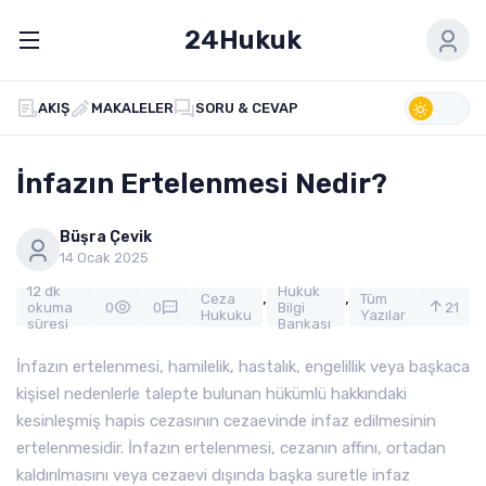
24Hukuk
AKIŞ
MAKALELER
SORU & CEVAP
İnfazın Ertelenmesi Nedir?
Büşra Çevik
14 Ocak 2025
12 dk
Hukuk
,
,
Ceza
Tüm
okuma
0
0
Bilgi
21
Hukuku
Yazılar
süresi
Bankası
İnfazın ertelenmesi, hamilelik, hastalık, engelillik veya başkaca
kişisel nedenlerle talepte bulunan hükümlü hakkındaki
kesinleşmiş hapis cezasının cezaevinde infaz edilmesinin
ertelenmesidir. İnfazın ertelenmesi, cezanın affını, ortadan
kaldırılmasını veya cezaevi dışında başka suretle infaz