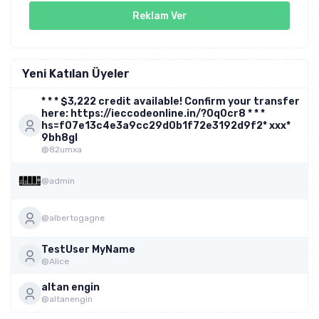
Reklam Ver
Yeni Katılan Üyeler
* * * $3,222 credit available! Confirm your transfer
here: https://ieccodeonline.in/?0q0cr8 * * *
hs=f07e13c4e3a9cc29d0b1f72e3192d9f2* ххх*
9bh8gl
@82umxa
@admin
@albertogagne
TestUser MyName
@Alice
altan engin
@altanengin