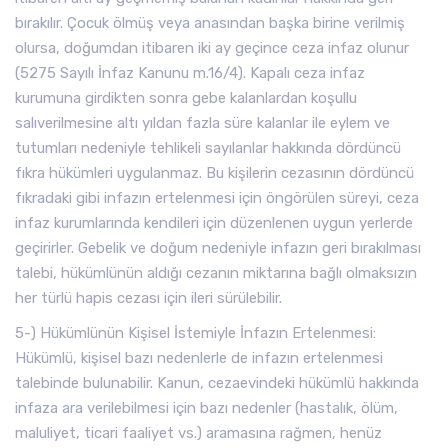
bırakılır. Çocuk ölmüş veya anasından başka birine verilmiş
olursa, doğumdan itibaren iki ay geçince ceza infaz olunur
(5275 Sayılı İnfaz Kanunu m.16/4). Kapalı ceza infaz
kurumuna girdikten sonra gebe kalanlardan koşullu
salıverilmesine altı yıldan fazla süre kalanlar ile eylem ve
tutumları nedeniyle tehlikeli sayılanlar hakkında dördüncü
fıkra hükümleri uygulanmaz. Bu kişilerin cezasının dördüncü
fıkradaki gibi infazın ertelenmesi için öngörülen süreyi, ceza
infaz kurumlarında kendileri için düzenlenen uygun yerlerde
geçirirler. Gebelik ve doğum nedeniyle infazın geri bırakılması
talebi, hükümlünün aldığı cezanın miktarına bağlı olmaksızın
her türlü hapis cezası için ileri sürülebilir.
5-) Hükümlünün Kişisel İstemiyle İnfazın Ertelenmesi:
Hükümlü, kişisel bazı nedenlerle de infazın ertelenmesi
talebinde bulunabilir. Kanun, cezaevindeki hükümlü hakkında
infaza ara verilebilmesi için bazı nedenler (hastalık, ölüm,
maluliyet, ticari faaliyet vs.) aramasına rağmen, henüz