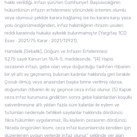
hakkı verildiği, infazı yürüten Cumhuriyet Başsavcılığının
hükümlünün infazın ertelenmesi yönündeki istemini olumlu
veya olumsuz şekilde karara bağlamış ise bu karara karşı yasa
yolu öngörülmediğinden, infaz hakimliğinin itirazın usulen
reddi kararında hukuka aykırılık bulunmamıştır (Yargıtay 1CD
Esas : 2021/75 Karar : 2021/12921).
Hamilelik (Gebelik), Doğum ve İnfazın Ertelenmesi
5275 sayılı Kanun’un 16/4-5. maddesinde, “(4) Hapis
cezasının infazı, gebe olan veya doğurduğu tarihten itibaren
bir yıl altı ay geçmemiş bulunan kadınlar hakkında geri bırakılır.
Çocuk ölmüş veya anasından başka birine verilmiş olursa,
doğumdan itibaren iki ay geçince ceza infaz olunur. (5) Kapalı
ceza infaz kurumuna girdikten sonra gebe kalanlardan koşullu
salıverilmesine altı yıldan fazla süre kalanlar ile eylem ve
tutumları nedeniyle tehlikeli sayılanlar hakkında dördüncü
fıkra hükümleri uygulanmaz. Bu kişilerin cezasının dördüncü
fıkrada öngörülen kısmı, ceza infaz kurumlarında kendileri için
düzenlenen uygun yerlerde infaz olunur.” şeklinde yer alan