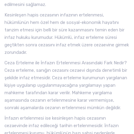
edilmesini sağlamaz.
Kesinleşen hapis cezasının infazının ertelenmesi,
hükümlünün hem özel hem de sosyal-ekonomik hayatını
tanzim etmesi için belli bir süre kazanmasını temin eden bir
infaz hukuku kurumudur. Hükümlü, infaz erteleme süresi
geçtikten sonra cezasını infaz etmek üzere cezaevine girmek
zorundadır.
Ceza Erteleme ile İnfazın Ertelenmesi Arasındaki Fark Nedir?
Ceza erteleme, sanığın cezasını cezaevi dışında denetimli bir
şekilde infaz etmesidir. Ceza erteleme kurumunun yargılanan
kişiye uygulanıp uygulanmayacağına yargılamayı yapan
mahkeme tarafından karar verilir. Mahkeme yargılama
aşamasında cezanın ertelenmesine karar vermemişse,
sonraki aşamalarda cezanın ertelenmesi mümkün değildir.
İnfazın ertelenmesi ise kesinleşen hapis cezasının
cezaevinde infaz edileceği tarihin ertelenmesidir. İnfazın
ertelenmesi kurumu, hükümlünün bazı şahsi nedenlerle