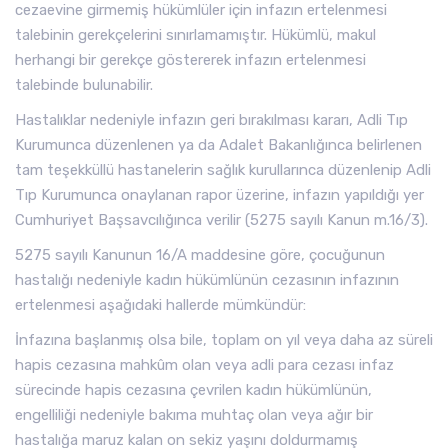
cezaevine girmemiş hükümlüler için infazın ertelenmesi
talebinin gerekçelerini sınırlamamıştır. Hükümlü, makul
herhangi bir gerekçe göstererek infazın ertelenmesi
talebinde bulunabilir.
Hastalıklar nedeniyle infazın geri bırakılması kararı, Adli Tıp
Kurumunca düzenlenen ya da Adalet Bakanlığınca belirlenen
tam teşekküllü hastanelerin sağlık kurullarınca düzenlenip Adli
Tıp Kurumunca onaylanan rapor üzerine, infazın yapıldığı yer
Cumhuriyet Başsavcılığınca verilir (5275 sayılı Kanun m.16/3).
5275 sayılı Kanunun 16/A maddesine göre, çocuğunun
hastalığı nedeniyle kadın hükümlünün cezasının infazının
ertelenmesi aşağıdaki hallerde mümkündür:
İnfazına başlanmış olsa bile, toplam on yıl veya daha az süreli
hapis cezasına mahkûm olan veya adli para cezası infaz
sürecinde hapis cezasına çevrilen kadın hükümlünün,
engelliliği nedeniyle bakıma muhtaç olan veya ağır bir
hastalığa maruz kalan on sekiz yaşını doldurmamış