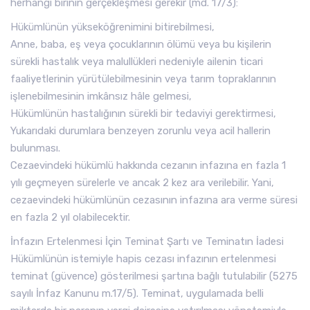
herhangi birinin gerçekleşmesi gerekir (md. 17/3):
Hükümlünün yükseköğrenimini bitirebilmesi,
Anne, baba, eş veya çocuklarının ölümü veya bu kişilerin
sürekli hastalık veya malullükleri nedeniyle ailenin ticari
faaliyetlerinin yürütülebilmesinin veya tarım topraklarının
işlenebilmesinin imkânsız hâle gelmesi,
Hükümlünün hastalığının sürekli bir tedaviyi gerektirmesi,
Yukarıdaki durumlara benzeyen zorunlu veya acil hallerin
bulunması.
Cezaevindeki hükümlü hakkında cezanın infazına en fazla 1
yılı geçmeyen sürelerle ve ancak 2 kez ara verilebilir. Yani,
cezaevindeki hükümlünün cezasının infazına ara verme süresi
en fazla 2 yıl olabilecektir.
İnfazın Ertelenmesi İçin Teminat Şartı ve Teminatın İadesi
Hükümlünün istemiyle hapis cezası infazının ertelenmesi
teminat (güvence) gösterilmesi şartına bağlı tutulabilir (5275
sayılı İnfaz Kanunu m.17/5). Teminat, uygulamada belli