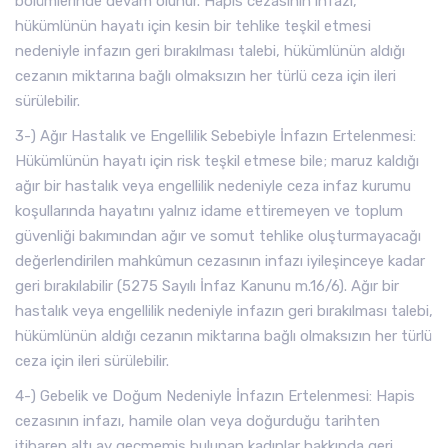
bölümlerinde devam olunur. Hapis cezasının infazı,
hükümlünün hayatı için kesin bir tehlike teşkil etmesi
nedeniyle infazın geri bırakılması talebi, hükümlünün aldığı
cezanın miktarına bağlı olmaksızın her türlü ceza için ileri
sürülebilir.
3-) Ağır Hastalık ve Engellilik Sebebiyle İnfazın Ertelenmesi:
Hükümlünün hayatı için risk teşkil etmese bile; maruz kaldığı
ağır bir hastalık veya engellilik nedeniyle ceza infaz kurumu
koşullarında hayatını yalnız idame ettiremeyen ve toplum
güvenliği bakımından ağır ve somut tehlike oluşturmayacağı
değerlendirilen mahkûmun cezasının infazı iyileşinceye kadar
geri bırakılabilir (5275 Sayılı İnfaz Kanunu m.16/6). Ağır bir
hastalık veya engellilik nedeniyle infazın geri bırakılması talebi,
hükümlünün aldığı cezanın miktarına bağlı olmaksızın her türlü
ceza için ileri sürülebilir.
4-) Gebelik ve Doğum Nedeniyle İnfazın Ertelenmesi: Hapis
cezasının infazı, hamile olan veya doğurduğu tarihten
itibaren altı ay geçmemiş bulunan kadınlar hakkında geri