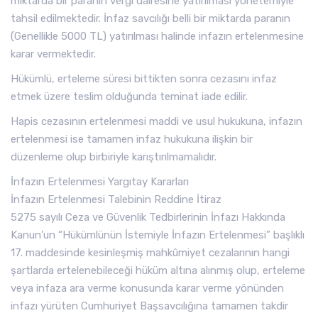
miktarda bir paranın vergi dairesine yatırılması yönetemiyle
tahsil edilmektedir. İnfaz savcılığı belli bir miktarda paranın
(Genellikle 5000 TL) yatırılması halinde infazın ertelenmesine
karar vermektedir.
Hükümlü, erteleme süresi bittikten sonra cezasını infaz
etmek üzere teslim olduğunda teminat iade edilir.
Hapis cezasının ertelenmesi maddi ve usul hukukuna, infazın
ertelenmesi ise tamamen infaz hukukuna ilişkin bir
düzenleme olup birbiriyle karıştırılmamalıdır.
İnfazın Ertelenmesi Yargıtay Kararları
İnfazın Ertelenmesi Talebinin Reddine İtiraz
5275 sayılı Ceza ve Güvenlik Tedbirlerinin İnfazı Hakkında
Kanun’un “Hükümlünün İstemiyle İnfazın Ertelenmesi” başlıklı
17. maddesinde kesinleşmiş mahkûmiyet cezalarının hangi
şartlarda ertelenebileceği hüküm altına alınmış olup, erteleme
veya infaza ara verme konusunda karar verme yönünden
infazı yürüten Cumhuriyet Başsavcılığına tamamen takdir