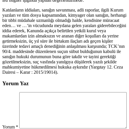
Bu bilgiler ışığında yapılan değerlendirmede:
Katılanların iddiaları, sanığın savunması, adli raporlar, ilgili Kurum
yazıları ve tüm dosya kapsamından, kimyager olan sanığın, herhangi
bir tıbbi müdahale uzmanlığı olmadığı halde, kendisine müracaat
eden… ve …‘in vücudunda meydana gelen yaraları giderebileceğini
iddia ederek, Kanunda açıkça belirtilen yetkili kurul veya
makamlardan izin almaksızın ve aranan diğer koşulları da yerine
getirmeksizin, üç yıl süre ile birtakım ilaçları adı geçen kişiler
üzerinde tedavi amaçlı denediğinin anlaşılması karşısında; TCK’nın
90/4. maddesinde düzenlenen suçun sübut bulduğunun kabulü ile
sanığın hukuki durumunun buna göre takdir ve tayini gerektiği
gözetilmeksizin, suç vasfında yanılgıya düşülerek yazılı şekilde
mahkumiyetine hükmedilmesi hukuka aykırıdır (Yargıtay 12. Ceza
Dairesi – Karar : 2015/19014).
Yorum Yaz
Yorum
*