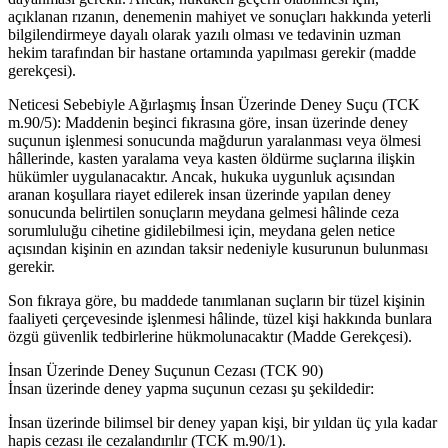
açıklanan rızanın, denemenin mahiyet ve sonuçları hakkında yeterli
bilgilendirmeye dayalı olarak yazılı olması ve tedavinin uzman
hekim tarafından bir hastane ortamında yapılması gerekir (madde
gerekçesi).
Neticesi Sebebiyle Ağırlaşmış İnsan Üzerinde Deney Suçu (TCK
m.90/5): Maddenin beşinci fıkrasına göre, insan üzerinde deney
suçunun işlenmesi sonucunda mağdurun yaralanması veya ölmesi
hâllerinde, kasten yaralama veya kasten öldürme suçlarına ilişkin
hükümler uygulanacaktır. Ancak, hukuka uygunluk açısından
aranan koşullara riayet edilerek insan üzerinde yapılan deney
sonucunda belirtilen sonuçların meydana gelmesi hâlinde ceza
sorumluluğu cihetine gidilebilmesi için, meydana gelen netice
açısından kişinin en azından taksir nedeniyle kusurunun bulunması
gerekir.
Son fıkraya göre, bu maddede tanımlanan suçların bir tüzel kişinin
faaliyeti çerçevesinde işlenmesi hâlinde, tüzel kişi hakkında bunlara
özgü güvenlik tedbirlerine hükmolunacaktır (Madde Gerekçesi).
İnsan Üzerinde Deney Suçunun Cezası (TCK 90)
İnsan üzerinde deney yapma suçunun cezası şu şekildedir:
İnsan üzerinde bilimsel bir deney yapan kişi, bir yıldan üç yıla kadar
hapis cezası ile cezalandırılır (TCK m.90/1).