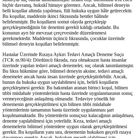
hiçbir davranış, hukukî himaye göremez. Ancak, bilimsel deneyin
belli koşullar altında yapılması, fiili hukuka uygun hâle getirecektir.
Bu koşullar, maddenin ikinci fıkrasında bentler hâlinde
belirlenmiştir. Bu koşulların somut olayda gerçekleşip
gerçekleşmediğinin bir denetimi gerekli kıldığı ortadadır. Bu
konunun ayrı bir mevzuat çerçevesinde düzenlenmesi
gerekmektedir. Maddenin üçüncü fıkrasında, çocuklar üzerinde
bilimsel deneyin koşulları belirlenmiştir.
Hastalar Üzerinde Rızaya Aykırı Tedavi Amaçlı Deneme Suçu
(TCK m.90/4): Dördüncü fıkrada, rıza olmaksızın hasta insanlar
üzerinde yapılan tedavi amaçlı denemeler, suç olarak tanımlanmıştır.
Bu fıkra hükmüne göre, bilimsel deneyin aksine, tedavi amaçlı
denemeler ancak hasta insan üzerinde gerçekleştirilebilir. Ancak,
bunun da hukuka uygun sayılabilmesi için, belirli koşulların
gerçekleşmesi gerekir. Bu bakımdan aranan birinci koşul, bilinen
tıbbi müdahale yöntemlerinin hasta üzerinde uygulanmasının sonuç
vermeyeceğinin anlaşılmış olmasıdır. Tedaviye yönelik bir
denemenin gerçekleştirilmesi için bilinen tıbbi müdahale
yöntemlerinin tamamının hasta üzerinde uygulanması şart
koşulmamaktadır. Bu yöntemlerin sonuçsuz kalacağının anlaşılması,
deneme yapılabilmesi için yeterlidir. Keza, tedavi amaçlı
denemelerin bilimsel yöntemlere uygun olarak gerçekleştirilmesi
gerekir. Bu koşulların yanı sıra, denemenin hukuken geçerli rızaya
dayanması gerekir. Ancak, hukuken geçerli olabilmesi için,