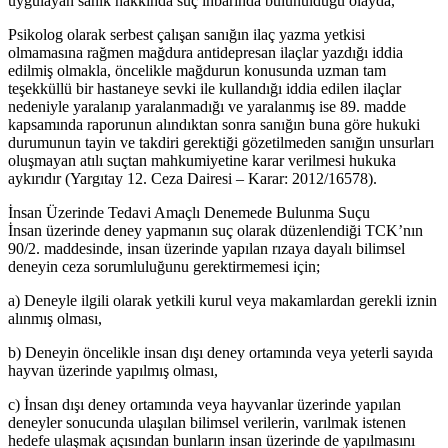
uygulayan sanık hakkında suç ihbarında bulunulduğu olayda,
Psikolog olarak serbest çalışan sanığın ilaç yazma yetkisi
olmamasına rağmen mağdura antidepresan ilaçlar yazdığı iddia
edilmiş olmakla, öncelikle mağdurun konusunda uzman tam
teşekküllü bir hastaneye sevki ile kullandığı iddia edilen ilaçlar
nedeniyle yaralanıp yaralanmadığı ve yaralanmış ise 89. madde
kapsamında raporunun alındıktan sonra sanığın buna göre hukuki
durumunun tayin ve takdiri gerektiği gözetilmeden sanığın unsurları
oluşmayan atılı suçtan mahkumiyetine karar verilmesi hukuka
aykırıdır (Yargıtay 12. Ceza Dairesi – Karar: 2012/16578).
İnsan Üzerinde Tedavi Amaçlı Denemede Bulunma Suçu
İnsan üzerinde deney yapmanın suç olarak düzenlendiği TCK’nın
90/2. maddesinde, insan üzerinde yapılan rızaya dayalı bilimsel
deneyin ceza sorumluluğunu gerektirmemesi için;
a) Deneyle ilgili olarak yetkili kurul veya makamlardan gerekli iznin
alınmış olması,
b) Deneyin öncelikle insan dışı deney ortamında veya yeterli sayıda
hayvan üzerinde yapılmış olması,
c) İnsan dışı deney ortamında veya hayvanlar üzerinde yapılan
deneyler sonucunda ulaşılan bilimsel verilerin, varılmak istenen
hedefe ulaşmak açısından bunların insan üzerinde de yapılmasını