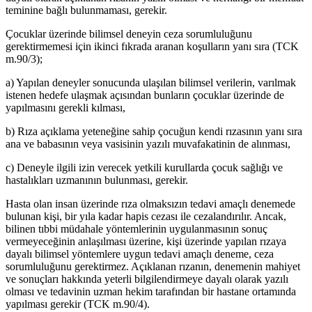
teminine bağlı bulunmaması, gerekir.
Çocuklar üzerinde bilimsel deneyin ceza sorumluluğunu
gerektirmemesi için ikinci fıkrada aranan koşulların yanı sıra (TCK
m.90/3);
a) Yapılan deneyler sonucunda ulaşılan bilimsel verilerin, varılmak
istenen hedefe ulaşmak açısından bunların çocuklar üzerinde de
yapılmasını gerekli kılması,
b) Rıza açıklama yeteneğine sahip çocuğun kendi rızasının yanı sıra
ana ve babasının veya vasisinin yazılı muvafakatinin de alınması,
c) Deneyle ilgili izin verecek yetkili kurullarda çocuk sağlığı ve
hastalıkları uzmanının bulunması, gerekir.
Hasta olan insan üzerinde rıza olmaksızın tedavi amaçlı denemede
bulunan kişi, bir yıla kadar hapis cezası ile cezalandırılır. Ancak,
bilinen tıbbi müdahale yöntemlerinin uygulanmasının sonuç
vermeyeceğinin anlaşılması üzerine, kişi üzerinde yapılan rızaya
dayalı bilimsel yöntemlere uygun tedavi amaçlı deneme, ceza
sorumluluğunu gerektirmez. Açıklanan rızanın, denemenin mahiyet
ve sonuçları hakkında yeterli bilgilendirmeye dayalı olarak yazılı
olması ve tedavinin uzman hekim tarafından bir hastane ortamında
yapılması gerekir (TCK m.90/4).