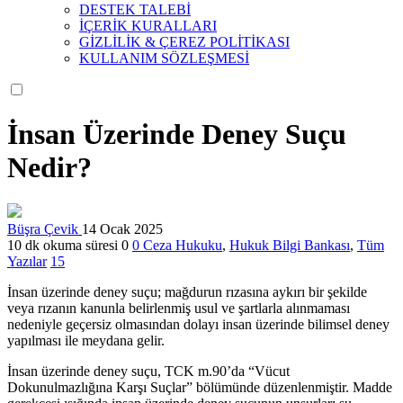
DESTEK TALEBİ
İÇERİK KURALLARI
GİZLİLİK & ÇEREZ POLİTİKASI
KULLANIM SÖZLEŞMESİ
İnsan Üzerinde Deney Suçu
Nedir?
Büşra Çevik
14 Ocak 2025
10 dk okuma süresi
0
0
Ceza Hukuku
,
Hukuk Bilgi Bankası
,
Tüm
Yazılar
15
İnsan üzerinde deney suçu; mağdurun rızasına aykırı bir şekilde
veya rızanın kanunla belirlenmiş usul ve şartlarla alınmaması
nedeniyle geçersiz olmasından dolayı insan üzerinde bilimsel deney
yapılması ile meydana gelir.
İnsan üzerinde deney suçu, TCK m.90’da “Vücut
Dokunulmazlığına Karşı Suçlar” bölümünde düzenlenmiştir. Madde