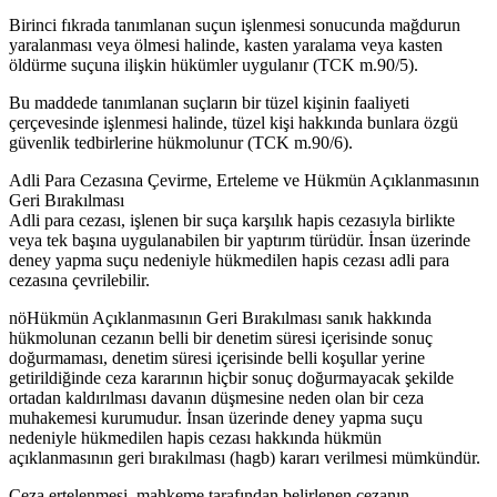
Birinci fıkrada tanımlanan suçun işlenmesi sonucunda mağdurun
yaralanması veya ölmesi halinde, kasten yaralama veya kasten
öldürme suçuna ilişkin hükümler uygulanır (TCK m.90/5).
Bu maddede tanımlanan suçların bir tüzel kişinin faaliyeti
çerçevesinde işlenmesi halinde, tüzel kişi hakkında bunlara özgü
güvenlik tedbirlerine hükmolunur (TCK m.90/6).
Adli Para Cezasına Çevirme, Erteleme ve Hükmün Açıklanmasının
Geri Bırakılması
Adli para cezası, işlenen bir suça karşılık hapis cezasıyla birlikte
veya tek başına uygulanabilen bir yaptırım türüdür. İnsan üzerinde
deney yapma suçu nedeniyle hükmedilen hapis cezası adli para
cezasına çevrilebilir.
nöHükmün Açıklanmasının Geri Bırakılması sanık hakkında
hükmolunan cezanın belli bir denetim süresi içerisinde sonuç
doğurmaması, denetim süresi içerisinde belli koşullar yerine
getirildiğinde ceza kararının hiçbir sonuç doğurmayacak şekilde
ortadan kaldırılması davanın düşmesine neden olan bir ceza
muhakemesi kurumudur. İnsan üzerinde deney yapma suçu
nedeniyle hükmedilen hapis cezası hakkında hükmün
açıklanmasının geri bırakılması (hagb) kararı verilmesi mümkündür.
Ceza ertelenmesi, mahkeme tarafından belirlenen cezanın