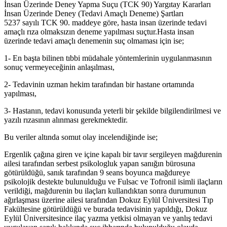
İnsan Üzerinde Deney Yapma Suçu (TCK 90) Yargıtay Kararları
İnsan Üzerinde Deney (Tedavi Amaçlı Deneme) Şartları
5237 sayılı TCK 90. maddeye göre, hasta insan üzerinde tedavi
amaçlı rıza olmaksızın deneme yapılması suçtur.Hasta insan
üzerinde tedavi amaçlı denemenin suç olmaması için ise;
1- En başta bilinen tıbbi müdahale yöntemlerinin uygulanmasının
sonuç vermeyeceğinin anlaşılması,
2- Tedavinin uzman hekim tarafından bir hastane ortamında
yapılması,
3- Hastanın, tedavi konusunda yeterli bir şekilde bilgilendirilmesi ve
yazılı rızasının alınması gerekmektedir.
Bu veriler altında somut olay incelendiğinde ise;
Ergenlik çağına giren ve içine kapalı bir tavır sergileyen mağdurenin
ailesi tarafından serbest psikologluk yapan sanığın bürosuna
götürüldüğü, sanık tarafından 9 seans boyunca mağdureye
psikolojik destekte bulunulduğu ve Fulsac ve Tofronil isimli ilaçların
verildiği, mağdurenin bu ilaçları kullandıktan sonra durumunun
ağırlaşması üzerine ailesi tarafından Dokuz Eylül Üniversitesi Tıp
Fakültesine götürüldüğü ve burada tedavisinin yapıldığı, Dokuz
Eylül Üniversitesince ilaç yazma yetkisi olmayan ve yanlış tedavi