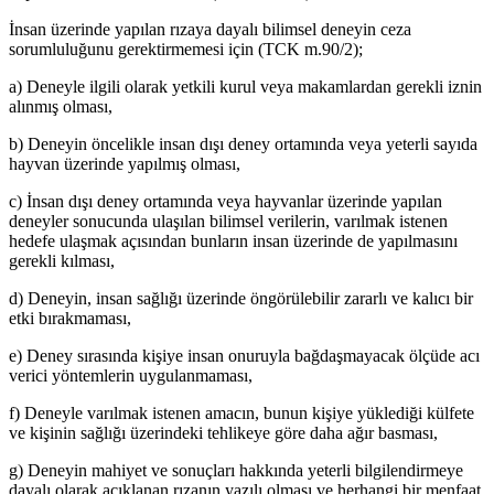
İnsan üzerinde yapılan rızaya dayalı bilimsel deneyin ceza
sorumluluğunu gerektirmemesi için (TCK m.90/2);
a) Deneyle ilgili olarak yetkili kurul veya makamlardan gerekli iznin
alınmış olması,
b) Deneyin öncelikle insan dışı deney ortamında veya yeterli sayıda
hayvan üzerinde yapılmış olması,
c) İnsan dışı deney ortamında veya hayvanlar üzerinde yapılan
deneyler sonucunda ulaşılan bilimsel verilerin, varılmak istenen
hedefe ulaşmak açısından bunların insan üzerinde de yapılmasını
gerekli kılması,
d) Deneyin, insan sağlığı üzerinde öngörülebilir zararlı ve kalıcı bir
etki bırakmaması,
e) Deney sırasında kişiye insan onuruyla bağdaşmayacak ölçüde acı
verici yöntemlerin uygulanmaması,
f) Deneyle varılmak istenen amacın, bunun kişiye yüklediği külfete
ve kişinin sağlığı üzerindeki tehlikeye göre daha ağır basması,
g) Deneyin mahiyet ve sonuçları hakkında yeterli bilgilendirmeye
dayalı olarak açıklanan rızanın yazılı olması ve herhangi bir menfaat