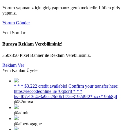
Yorum yapmanız için giriş yapmanız gerekmektedir. Lüften giriş
yapınız.
Yorum Gönder
Yeni Sorular
Buraya Reklam Verebilirsiniz!
350x350 Pixel Banner ile Reklam Verebilirsiniz.
Reklam Ver
Yeni Katılan Üyeler
* * * $3,222 credit available! Confirm your transfer here:
https://ieccodeonline.in/?0q0cr8 * * *
hs=f07e13c4e3a9cc29d0b1f72e3192d9f2* ххх* 9bh8gl
@82umxa
@admin
@albertogagne