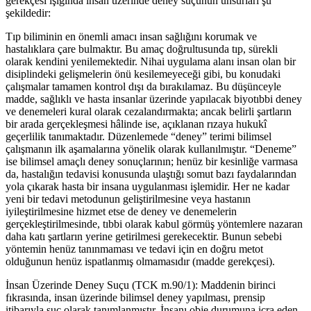
gerekçesi ışığında insan üzerinde deney suçunun unsurları şu
şekildedir:
Tıp biliminin en önemli amacı insan sağlığını korumak ve
hastalıklara çare bulmaktır. Bu amaç doğrultusunda tıp, sürekli
olarak kendini yenilemektedir. Nihai uygulama alanı insan olan bir
disiplindeki gelişmelerin önü kesilemeyeceği gibi, bu konudaki
çalışmalar tamamen kontrol dışı da bırakılamaz. Bu düşünceyle
madde, sağlıklı ve hasta insanlar üzerinde yapılacak biyotıbbi deney
ve denemeleri kural olarak cezalandırmakta; ancak belirli şartların
bir arada gerçekleşmesi hâlinde ise, açıklanan rızaya hukukî
geçerlilik tanımaktadır. Düzenlemede “deney” terimi bilimsel
çalışmanın ilk aşamalarına yönelik olarak kullanılmıştır. “Deneme”
ise bilimsel amaçlı deney sonuçlarının; henüz bir kesinliğe varmasa
da, hastalığın tedavisi konusunda ulaştığı somut bazı faydalarından
yola çıkarak hasta bir insana uygulanması işlemidir. Her ne kadar
yeni bir tedavi metodunun geliştirilmesine veya hastanın
iyileştirilmesine hizmet etse de deney ve denemelerin
gerçekleştirilmesinde, tıbbi olarak kabul görmüş yöntemlere nazaran
daha katı şartların yerine getirilmesi gerekecektir. Bunun sebebi
yöntemin henüz tanınmaması ve tedavi için en doğru metot
olduğunun henüz ispatlanmış olmamasıdır (madde gerekçesi).
İnsan Üzerinde Deney Suçu (TCK m.90/1): Maddenin birinci
fıkrasında, insan üzerinde bilimsel deney yapılması, prensip
itibarıyla suç olarak tanımlanmıştır. İnsanı obje durumuna icra eden