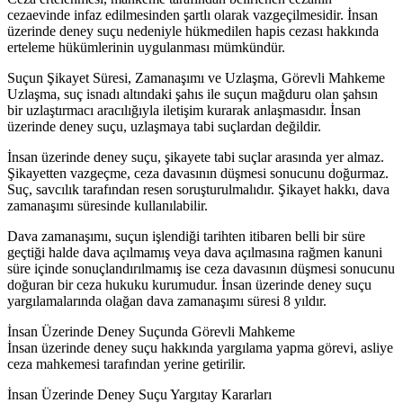
cezaevinde infaz edilmesinden şartlı olarak vazgeçilmesidir. İnsan
üzerinde deney suçu nedeniyle hükmedilen hapis cezası hakkında
erteleme hükümlerinin uygulanması mümkündür.
Suçun Şikayet Süresi, Zamanaşımı ve Uzlaşma, Görevli Mahkeme
Uzlaşma, suç isnadı altındaki şahıs ile suçun mağduru olan şahsın
bir uzlaştırmacı aracılığıyla iletişim kurarak anlaşmasıdır. İnsan
üzerinde deney suçu, uzlaşmaya tabi suçlardan değildir.
İnsan üzerinde deney suçu, şikayete tabi suçlar arasında yer almaz.
Şikayetten vazgeçme, ceza davasının düşmesi sonucunu doğurmaz.
Suç, savcılık tarafından resen soruşturulmalıdır. Şikayet hakkı, dava
zamanaşımı süresinde kullanılabilir.
Dava zamanaşımı, suçun işlendiği tarihten itibaren belli bir süre
geçtiği halde dava açılmamış veya dava açılmasına rağmen kanuni
süre içinde sonuçlandırılmamış ise ceza davasının düşmesi sonucunu
doğuran bir ceza hukuku kurumudur. İnsan üzerinde deney suçu
yargılamalarında olağan dava zamanaşımı süresi 8 yıldır.
İnsan Üzerinde Deney Suçunda Görevli Mahkeme
İnsan üzerinde deney suçu hakkında yargılama yapma görevi, asliye
ceza mahkemesi tarafından yerine getirilir.
İnsan Üzerinde Deney Suçu Yargıtay Kararları