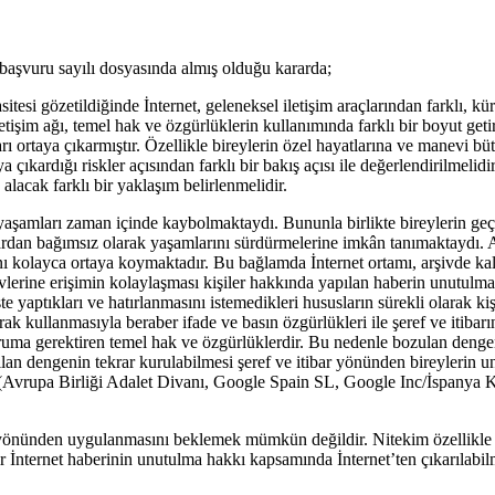
şvuru sayılı dosyasında almış olduğu kararda;
tesi gözetildiğinde İnternet, geleneksel iletişim araçlarından farklı, kü
tişim ağı, temel hak ve özgürlüklerin kullanımında farklı bir boyut get
 ortaya çıkarmıştır. Özellikle bireylerin özel hayatlarına ve manevi bü
a çıkardığı riskler açısından farklı bir bakış açısı ile değerlendirilmeli
alacak farklı bir yaklaşım belirlenmelidir.
 yaşamları zaman içinde kaybolmaktaydı. Bununla birlikte bireylerin geç
alardan bağımsız olarak yaşamlarını sürdürmelerine imkân tanımaktaydı. 
ını kolayca ortaya koymaktadır. Bu bağlamda İnternet ortamı, arşivde kalm
arşivlerine erişimin kolaylaşması kişiler hakkında yapılan haberin unutu
şte yaptıkları ve hatırlanmasını istemedikleri hususların sürekli olarak kiş
rak kullanmasıyla beraber ifade ve basın özgürlükleri ile şeref ve itiba
oruma gerektiren temel hak ve özgürlüklerdir. Bu nedenle bozulan dengen
ılan dengenin tekrar kurulabilmesi şeref ve itibar yönünden bireylerin
r (Avrupa Birliği Adalet Divanı, Google Spain SL, Google Inc/İspanya
 yönünden uygulanmasını beklemek mümkün değildir. Nitekim özellikle b
ir İnternet haberinin unutulma hakkı kapsamında İnternet’ten çıkarılabilm