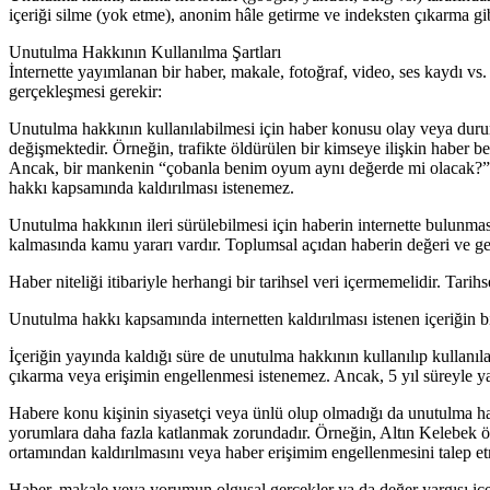
içeriği silme (yok etme), anonim hâle getirme ve indeksten çıkarma g
Unutulma Hakkının Kullanılma Şartları
İnternette yayımlanan bir haber, makale, fotoğraf, video, ses kaydı vs.
gerçekleşmesi gerekir:
Unutulma hakkının kullanılabilmesi için haber konusu olay veya durum 
değişmektedir. Örneğin, trafikte öldürülen bir kimseye ilişkin haber bel
Ancak, bir mankenin “çobanla benim oyum aynı değerde mi olacak?” şe
hakkı kapsamında kaldırılması istenemez.
Unutulma hakkının ileri sürülebilmesi için haberin internette bulunmas
kalmasında kamu yararı vardır. Toplumsal açıdan haberin değeri ve gel
Haber niteliği itibariyle herhangi bir tarihsel veri içermemelidir. Tarihs
Unutulma hakkı kapsamında internetten kaldırılması istenen içeriğin bil
İçeriğin yayında kaldığı süre de unutulma hakkının kullanılıp kullanıla
çıkarma veya erişimin engellenmesi istenemez. Ancak, 5 yıl süreyle yayı
Habere konu kişinin siyasetçi veya ünlü olup olmadığı da unutulma hak
yorumlara daha fazla katlanmak zorundadır. Örneğin, Altın Kelebek ö
ortamından kaldırılmasını veya haber erişimim engellenmesini talep et
Haber, makale veya yorumun olgusal gerçekler ya da değer yargısı içerip