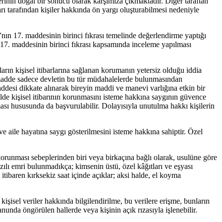
erinin doğal bir sonucu olarak karşımıza çıkmaktadır. Diğer taraftan
arı tarafından kişiler hakkında ön yargı oluşturabilmesi nedeniyle
nın 17. maddesinin birinci fıkrası temelinde değerlendirme yaptığı
ın 17. maddesinin birinci fıkrası kapsamında inceleme yapılması
ın kişisel itibarlarına sağlanan korumanın yetersiz olduğu iddia
 madde sadece devletin bu tür müdahalelerde bulunmasından
esi dikkate alınarak bireyin maddi ve manevi varlığına etkin bir
kilde kişisel itibarının korunmasını isteme hakkına saygının güvence
nması hususunda da başvurulabilir. Dolayısıyla unutulma hakkı kişilerin
e aile hayatına saygı gösterilmesini isteme hakkına sahiptir. Özel
orunması sebeplerinden biri veya birkaçına bağlı olarak, usulüne göre
ılı emri bulunmadıkça; kimsenin üstü, özel kâğıtları ve eşyası
tibaren kırksekiz saat içinde açıklar; aksi halde, el koyma
 kişisel veriler hakkında bilgilendirilme, bu verilere erişme, bunların
nunda öngörülen hallerde veya kişinin açık rızasıyla işlenebilir.