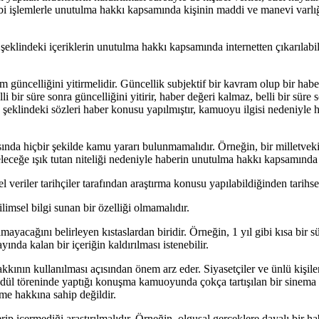
ibi işlemlerle unutulma hakkı kapsamında kişinin maddi ve manevi varlı
 şeklindeki içeriklerin unutulma hakkı kapsamında internetten çıkarılabilm
güncelliğini yitirmelidir. Güncellik subjektif bir kavram olup bir hab
li bir süre sonra güncelliğini yitirir, haber değeri kalmaz, belli bir sür
klindeki sözleri haber konusu yapılmıştır, kamuoyu ilgisi nedeniyle h
ında hiçbir şekilde kamu yararı bulunmamalıdır. Örneğin, bir milletvekil
eceğe ışık tutan niteliği nedeniyle haberin unutulma hakkı kapsamında 
el veriler tarihçiler tarafından araştırma konusu yapılabildiğinden tarihse
imsel bilgi sunan bir özelliği olmamalıdır.
mayacağını belirleyen kıstaslardan biridir. Örneğin, 1 yıl gibi kısa bir
nda kalan bir içeriğin kaldırılması istenebilir.
kının kullanılması açısından önem arz eder. Siyasetçiler ve ünlü kişile
dül töreninde yaptığı konuşma kamuoyunda çokça tartışılan bir sinema
me hakkına sahip değildir.
 içermediği araştırılmalıdır. Örneğin, olgusal gerçeklere dayalı bir hab