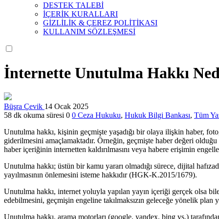
DESTEK TALEBİ
İÇERİK KURALLARI
GİZLİLİK & ÇEREZ POLİTİKASI
KULLANIM SÖZLEŞMESİ
İnternette Unutulma Hakkı Ned
Büşra Çevik
14 Ocak 2025
58 dk okuma süresi
0
0
Ceza Hukuku
,
Hukuk Bilgi Bankası
,
Tüm Yaz
Unutulma hakkı, kişinin geçmişte yaşadığı bir olaya ilişkin haber, fo
giderilmesini amaçlamaktadır. Örneğin, geçmişte haber değeri olduğu i
haber içeriğinin internetten kaldırılmasını veya habere erişimin engelle
Unutulma hakkı; üstün bir kamu yararı olmadığı sürece, dijital hafızada
yayılmasının önlemesini isteme hakkıdır (HGK-K.2015/1679).
Unutulma hakkı, internet yoluyla yapılan yayın içeriği gerçek olsa bile
edebilmesini, geçmişin engeline takılmaksızın geleceğe yönelik plan ya
Unutulma hakkı, arama motorları (google, yandex, bing vs.) tarafından y