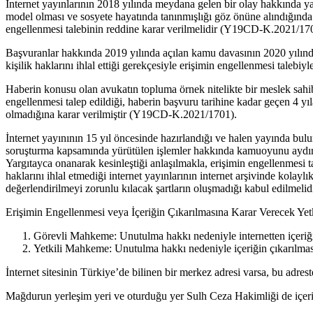
İnternet yayınlarının 2018 yılında meydana gelen bir olay hakkında yapı
model olması ve sosyete hayatında tanınmışlığı göz önüne alındığınd
engellenmesi talebinin reddine karar verilmelidir (Y19CD-K.2021/17
Başvuranlar hakkında 2019 yılında açılan kamu davasının 2020 yılında
kişilik haklarını ihlal ettiği gerekçesiyle erişimin engellenmesi tale
Haberin konusu olan avukatın topluma örnek nitelikte bir meslek sahi
engellenmesi talep edildiği, haberin başvuru tarihine kadar geçen 4 yı
olmadığına karar verilmiştir (Y19CD-K.2021/1701).
İnternet yayınının 15 yıl öncesinde hazırlandığı ve halen yayında bul
soruşturma kapsamında yürütülen işlemler hakkında kamuoyunu aydınl
Yargıtayca onanarak kesinleştiği anlaşılmakla, erişimin engellenmesi 
haklarını ihlal etmediği internet yayınlarının internet arşivinde kolay
değerlendirilmeyi zorunlu kılacak şartların oluşmadığı kabul edilme
Erişimin Engellenmesi veya İçeriğin Çıkarılmasına Karar Verecek Ye
Görevli Mahkeme: Unutulma hakkı nedeniyle internetten içeriği
Yetkili Mahkeme: Unutulma hakkı nedeniyle içeriğin çıkarılması
İnternet sitesinin Türkiye’de bilinen bir merkez adresi varsa, bu adres
Mağdurun yerleşim yeri ve oturduğu yer Sulh Ceza Hakimliği de içeriğ