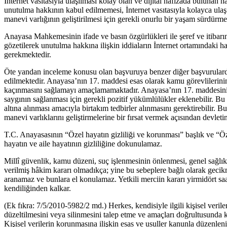
İnternet vasıtasıyla ulaşılması kolay olan ve dijital hafızada bulunan
unutulma hakkının kabul edilmemesi, İnternet vasıtasıyla kolayca ulaşıl
manevi varlığının geliştirilmesi için gerekli onurlu bir yaşam sürdür
Anayasa Mahkemesinin ifade ve basın özgürlükleri ile şeref ve itibarı
gözetilerek unutulma hakkına ilişkin iddiaların İnternet ortamındaki ha
gerekmektedir.
Öte yandan inceleme konusu olan başvuruya benzer diğer başvurularda 
edilmektedir. Anayasa’nın 17. maddesi esas olarak kamu görevlilerin
kaçınmasını sağlamayı amaçlamamaktadır. Anayasa’nın 17. maddesinin 
saygının sağlanması için gerekli pozitif yükümlülükler eklenebilir. Bu 
altına alınması amacıyla birtakım tedbirler alınmasını gerektirebilir. 
manevi varlıklarını geliştirmelerine bir fırsat vermek açısından devle
T.C. Anayasasının “Özel hayatın gizliliği ve korunması” başlık ve “Öze
hayatın ve aile hayatının gizliliğine dokunulamaz.
Millî güvenlik, kamu düzeni, suç işlenmesinin önlenmesi, genel sağlık
verilmiş hâkim kararı olmadıkça; yine bu sebeplere bağlı olarak gecik
aranamaz ve bunlara el konulamaz. Yetkili merciin kararı yirmidört saa
kendiliğinden kalkar.
(Ek fıkra: 7/5/2010-5982/2 md.) Herkes, kendisiyle ilgili kişisel verile
düzeltilmesini veya silinmesini talep etme ve amaçları doğrultusunda ku
Kişisel verilerin korunmasına ilişkin esas ve usuller kanunla düzenl