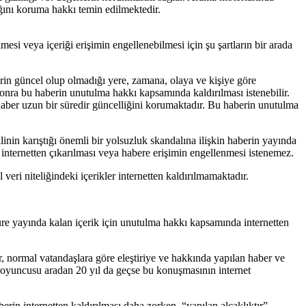
ğını koruma hakkı temin edilmektedir.
esi veya içeriği erişimin engellenebilmesi için şu şartların bir arada
erin güncel olup olmadığı yere, zamana, olaya ve kişiye göre
e sonra bu haberin unutulma hakkı kapsamında kaldırılması istenebilir.
aber uzun bir süredir güncelliğini korumaktadır. Bu haberin unutulma
inin karıştığı önemli bir yolsuzluk skandalına ilişkin haberin yayında
internetten çıkarılması veya habere erişimin engellenmesi istenemez.
l veri niteliğindeki içerikler internetten kaldırılmamaktadır.
 süre yayında kalan içerik için unutulma hakkı kapsamında internetten
r, normal vatandaşlara göre eleştiriye ve hakkında yapılan haber ve
 oyuncusu aradan 20 yıl da geçse bu konuşmasının internet
erin internetten kaldırılması daha zorken, “yapılan alçaklıktır”