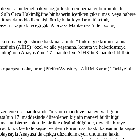
 yer alan temel hak ve özgürlüklerden herhangi birinin ihlali
. Sulh Ceza Hakimliği’ne bir haberin içerikten çıkarılması veya habere
 itiraz da reddedilen kişi tüm iç hukuk yollarını tüketmiş
başvuru yapılabileceği gibi Anayasa Mahkemesi’nden sonuç
 koruma ve geliştirme hakkına sahiptir.” hükmüyle koruma altına
mesi’nin (AİHS) “özel ve aile yaşamına, konuta ve haberleşmeye
apıldığında Anayasa’nın 17. maddesi ve AİHS’in 8.maddesi birlikte
 bir parçasını oluşturur. (Pfeifer/Avusturya AİHM Kararı) Türkiye’nin
üzenlenen 5. maddesinde “insanın maddi ve manevi varlığının
ayasa’nın 17. maddesinde düzenlenen kişinin manevi bütünlüğü
masını isteme hakkı ile birlikte düşünüldüğünde, devletin bireye
çıktır. Özellikle kişisel verilerin korunması hakkı kapsamında kişisel
. Dolayısıyla Anayasa’da açıkça düzenlenmeyen unutulma hakkı,