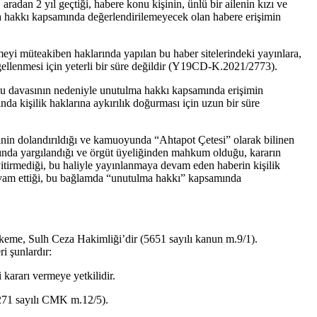
radan 2 yıl geçtiği, habere konu kişinin, ünlü bir ailenin kızı ve
a hakkı kapsamında değerlendirilemeyecek olan habere erişimin
eyi müteakiben haklarında yapılan bu haber sitelerindeki yayınlara,
engellenmesi için yeterli bir süre değildir (Y19CD-K.2021/2773).
kamu davasının nedeniyle unutulma hakkı kapsamında erişimin
da kişilik haklarına aykırılık doğurması için uzun bir süre
işinin dolandırıldığı ve kamuoyunda “Ahtapot Çetesi” olarak bilinen
nda yargılandığı ve örgüt üyeliğinden mahkum olduğu, kararın
yitirmediği, bu haliyle yayınlanmaya devam eden haberin kişilik
in devam ettiği, bu bağlamda “unutulma hakkı” kapsamında
keme, Sulh Ceza Hakimliği’dir (5651 sayılı kanun m.9/1).
i şunlardır:
 kararı vermeye yetkilidir.
5271 sayılı CMK m.12/5).