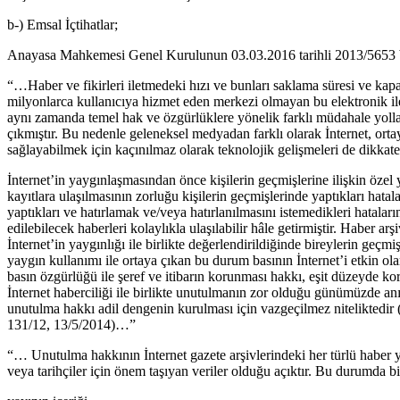
b-) Emsal İçtihatlar;
Anayasa Mahkemesi Genel Kurulunun 03.03.2016 tarihli 2013/5653 ba
“…Haber ve fikirleri iletmedeki hızı ve bunları saklama süresi ve kapasi
milyonlarca kullanıcıya hizmet eden merkezi olmayan bu elektronik ile
aynı zamanda temel hak ve özgürlüklere yönelik farklı müdahale yolları
çıkmıştır. Bu nedenle geleneksel medyadan farklı olarak İnternet, ortay
sağlayabilmek için kaçınılmaz olarak teknolojik gelişmeleri de dikkate 
İnternet’in yaygınlaşmasından önce kişilerin geçmişlerine ilişkin özel
kayıtlara ulaşılmasının zorluğu kişilerin geçmişlerinde yaptıkları hat
yaptıkları ve hatırlamak ve/veya hatırlanılmasını istemedikleri hatalar
edilebilecek haberleri kolaylıkla ulaşılabilir hâle getirmiştir. Haber 
İnternet’in yaygınlığı ile birlikte değerlendirildiğinde bireylerin geçmi
yaygın kullanımı ile ortaya çıkan bu durum basının İnternet’i etkin ola
basın özgürlüğü ile şeref ve itibarın korunması hakkı, eşit düzeyde k
İnternet haberciliği ile birlikte unutulmanın zor olduğu günümüzde an
unutulma hakkı adil dengenin kurulması için vazgeçilmez niteliktedi
131/12, 13/5/2014)…”
“… Unutulma hakkının İnternet gazete arşivlerindeki her türlü haber
veya tarihçiler için önem taşıyan veriler olduğu açıktır. Bu durumda b