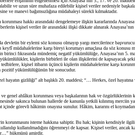
 haberlere erişiminin engellenmesi için Anayasa’nın 5., 17. ve 20. maddel
abilir ve uzun süre muhafaza edilebilir kişisel veriler nedeniyle başkal
mesine ve manevi bağımsızlığına müdahaleyi sürekli kılmaktadır.
n korunması hakkı arasındaki dengelemeye ilişkin kararlarında Anayasa’
berlerin kişisel veriler ile arasındaki ilişki dikkate alınarak Anayasa’n
devletin bir eylemi söz konusu olmayıp yargı mercilerince başvurucular
in keyfî müdahalelerine karşı bireyi korumayı amaçlasa da söz konusu
birinci fıkrasında mündemiç negatif yükümlülüğe, Anayasa’nın 5. madd
yükümlülükler, kişilerin birbirleri ile olan ilişkilerini de kapsayacak şe
Bu tedbirlere, kişisel itibarın üçüncü kişilerin müdahalelerine karşı koru
tin pozitif yükümlülüğünün bir sonucudur.
l hayatın gizliliği” alt başlıklı 20. maddesi; “… Herkes, özel hayatına v
 ve genel ahlâkın korunması veya başkalarının hak ve özgürlüklerinin k
mesinde sakınca bulunan hallerde de kanunla yetkili kılınmış merciin yaz
t içinde görevli hâkimin onayına sunulur. Hâkim, kararını el koymadan i
rin korunmasını isteme hakkına sahiptir. Bu hak; kişinin kendisiyle ilgili
llanılıp kullanılmadığını öğrenmeyi de kapsar. Kişisel veriler, ancak ka
enir…” hükmünü amirdir.