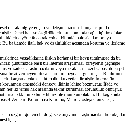
resel olarak bilgiye erişim ve iletişim aracıdır. Dünya çapında
irmiştir. Temel hak ve özgürlüklerin kullanımında sağladığı imkânlar
tünlüklerine yönelik olarak çok ciddi müdahale alanları ortaya
dir. Bu bağlamda ilgili hak ve özgürlükler açısından koruma ve ilerleme
mişlerinde yaşadıklarına ilişkin herhangi bir kayıt tutulmuşsa da bu
Ancak günümüzde basit bir İnternet araştırması, bireylerin geçmişte
ış ve sadece araştırmacıların veya meraklıların özel çabası ile tespit
lmasına fırsat vermeyen bir sanal ortam meydana getirmiştir. Bu durum
ilerin karşısına çıkması ihtimalini kuvvetlendirmiştir. İnternet’in
rın korunması arasındaki dengeyi ilkinin lehine bozmuştur. İfade ve
in her iki temel hak arasında tekrar kurulması zorunluluk olmuştur.
 unutulma hakkının kabul edilmesi ile mümkün olabilir. Bu bağlamda
 Kişisel Verilerin Korunması Kurumu, Mario Costeja Gonzales, C-
asın özgürlüğü temelinde gazete arşivinin araştırmacılar, hukukçular
esi için;