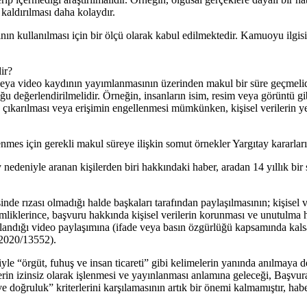
kaldırılması daha kolaydır.
kının kullanılması için bir ölçü olarak kabul edilmektedir. Kamuoyu ilgi
ir?
veya video kaydının yayımlanmasının üzerinden makul bir süre geçmelidi
u değerlendirilmelidir. Örneğin, insanların isim, resim veya görüntü gib
n çıkarılması veya erişimin engellenmesi mümkünken, kişisel verilerin yer
mes için gerekli makul süreye ilişkin somut örnekler Yargıtay kararların
 nedeniyle aranan kişilerden biri hakkındaki haber, aradan 14 yıllık bi
inde rızası olmadığı halde başkaları tarafından paylaşılmasının; kişisel
kimliklerince, başvuru hakkında kişisel verilerin korunması ve unutulma
nlandığı video paylaşımına (ifade veya basın özgürlüğü kapsamında kalsa
22020/13552).
iyle “örgüt, fuhuş ve insan ticareti” gibi kelimelerin yanında anılmaya d
ilerin izinsiz olarak işlenmesi ve yayınlanması anlamına geleceği, Başvu
ik ve doğruluk” kriterlerini karşılamasının artık bir önemi kalmamıştır,