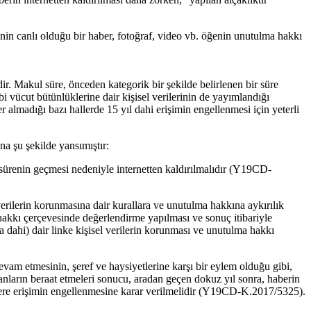
sinin canlı olduğu bir haber, fotoğraf, video vb. öğenin unutulma hakkı
r. Makul süre, önceden kategorik bir şekilde belirlenen bir süre
i vücut bütünlüklerine dair kişisel verilerinin de yayımlandığı
 almadığı bazı hallerde 15 yıl dahi erişimin engellenmesi için yeterli
a şu şekilde yansımıştır:
r sürenin geçmesi nedeniyle internetten kaldırılmalıdır (Y19CD-
 verilerin korunmasına dair kurallara ve unutulma hakkına aykırılık
 hakkı çerçevesinde değerlendirme yapılması ve sonuç itibariyle
 dahi) dair linke kişisel verilerin korunması ve unutulma hakkı
evam etmesinin, şeref ve haysiyetlerine karşı bir eylem olduğu gibi,
ranların beraat etmeleri sonucu, aradan geçen dokuz yıl sonra, haberin
 habere erişimin engellenmesine karar verilmelidir (Y19CD-K.2017/5325).