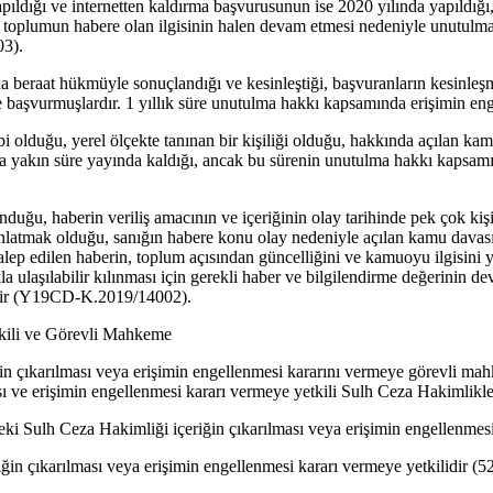
ldığı ve internetten kaldırma başvurusunun ise 2020 yılında yapıldığı, a
a toplumun habere olan ilgisinin halen devam etmesi nedeniyle unutulm
03).
 beraat hükmüyle sonuçlandığı ve kesinleştiği, başvuranların kesinleşm
biyle başvurmuşlardır. 1 yıllık süre unutulma hakkı kapsamında erişimin 
bi olduğu, yerel ölçekte tanınan bir kişiliği olduğu, hakkında açılan 
la yakın süre yayında kaldığı, ancak bu sürenin unutulma hakkı kapsamın
unduğu, haberin veriliş amacının ve içeriğinin olay tarihinde pek çok k
atmak olduğu, sanığın habere konu olay nedeniyle açılan kamu davası
talep edilen haberin, toplum açısından güncelliğini ve kamuoyu ilgisini 
lıkla ulaşılabilir kılınması için gerekli haber ve bilgilendirme değerin
lidir (Y19CD-K.2019/14002).
tkili ve Görevli Mahkeme
n çıkarılması veya erişimin engellenmesi kararını vermeye görevli mah
 ve erişimin engellenmesi kararı vermeye yetkili Sulh Ceza Hakimlikler
teki Sulh Ceza Hakimliği içeriğin çıkarılması veya erişimin engellenmesi
in çıkarılması veya erişimin engellenmesi kararı vermeye yetkilidir (