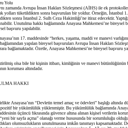
ru Yolu
 zamanda Avrupa İnsan Hakları Sözleşmesi (AİHS) ile ek protokollerde
k yolları tüketildikten sonra başvurulan bir yoldur. Örneğin, İstanbul 1
dikten sonra İstanbul 2. Sulh Ceza Hakimliği’ne itiraz edecektir. Yaptığı
anabilir. Unutulma hakkı bağlamında Anayasa Mahkemesi’ne bireysel 
l başvuru yapılabilir.
Anayasa’nın 17. maddesinde “herkes, yaşama, maddi ve manevi varlığını
ağlamından yapılan bireysel başvuruları Avrupa İnsan Hakları Sözleş
arara bağlamaktadır. Özetle, Anayasa Mahkemesi’ne bireysel başvuru y
rilmiş olsa bile bir kişinin itibarı, kimliğinin ve manevi bütünlüğünün
ının koruması altındadır.
TULMA HAKKI
ikte Anayasa’nın “Devletin temel amaç ve ödevleri” başlığı altında d
vlete pozitif bir yükümlülük yüklenmiştir. Bu yükümlülük bağlamında An
desinin üçüncü fıkrasında güvence altına alınan kişisel verilerin korun
 “yeni bir sayfa açma” olanağı verme hususunda bir sorumluluğu olduğu a
yaşadıkları olumsuzlukların unutulmasına imkân tanımayı kapsamaktadır