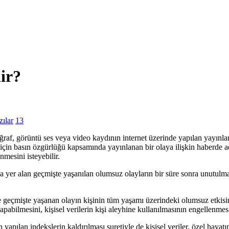
ir?
ılar
13
toğraf, görüntü ses veya video kaydının internet üzerinde yapılan yayın
çin basın özgürlüğü kapsamında yayınlanan bir olaya ilişkin haberde ad
nmesini isteyebilir.
 yer alan geçmişte yaşanılan olumsuz olayların bir süre sonra unutulması
 geçmişte yaşanan olayın kişinin tüm yaşamı üzerindeki olumsuz etkisini 
pabilmesini, kişisel verilerin kişi aleyhine kullanılmasının engellenmes
apılan indekslerin kaldırılması suretiyle de kişisel veriler, özel hayat