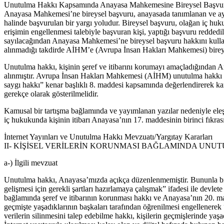
Unutulma Hakkı Kapsamında Anayasa Mahkemesine Bireysel Başvu
Anayasa Mahkemesi’ne bireysel başvuru, anayasada tanımlanan ve aynı
halinde başvurulan bir yargı yoludur. Bireysel başvuru, olağan iç huku
erişimin engellenmesi talebiyle başvuran kişi, yaptığı başvuru reddedil
sayılacağından Anayasa Mahkemesi’ne bireysel başvuru hakkını kull
alınmadığı takdirde AİHM’e (Avrupa İnsan Hakları Mahkemesi) bireyse
Unutulma hakkı, kişinin şeref ve itibarını korumayı amaçladığından 
alınmıştır. Avrupa İnsan Hakları Mahkemesi (AİHM) unutulma hakkı b
saygı hakkı” kenar başlıklı 8. maddesi kapsamında değerlendirerek k
gerekçe olarak gösterilmelidir.
Kamusal bir tartışma bağlamında ve yayımlanan yazılar nedeniyle eleşti
iç hukukunda kişinin itibarı Anayasa’nın 17. maddesinin birinci fıkras
İnternet Yayınları ve Unutulma Hakkı Mevzuatı/Yargıtay Kararları
II- KİŞİSEL VERİLERİN KORUNMASI BAĞLAMINDA UNU
a-) İlgili mevzuat
Unutulma hakkı, Anayasa’mızda açıkça düzenlenmemiştir. Bununla birl
gelişmesi için gerekli şartları hazırlamaya çalışmak” ifadesi ile de
bağlamında şeref ve itibarının korunması hakkı ve Anayasa’nın 20. mad
geçmişte yaşadıklarının başkaları tarafından öğrenilmesi engellenerek
verilerin silinmesini talep edebilme hakkı, kişilerin geçmişlerinde 