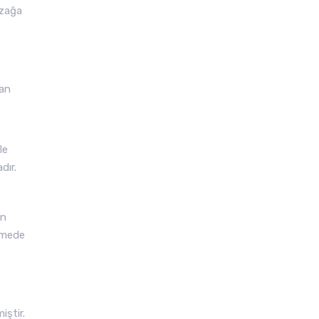
azağa
dan
le
dır.
an
lemede
iştir.