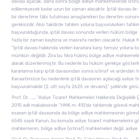
davası açacak, daha sonra bölge adliye mahkemesinde istina
edilemeyecek kadar uzun bir zaman alacaktır. İptâl davası ile
bir denetime tâbi tutulması amaçlanırken bu denetim sonunda
gereksizdir. Aksi takdirde tahkim yoluna başvurulurken tahkim
başvurulduğunda, iptâl davası sonunda verilen hüküm bölge a
fazla bir zaman kaybına ve masrafa neden olacaktır. Hukuk 
“İptâl davası hakkında verilen kararlara karşı temyiz yoluna 
mümkün değildir. Zira bu fıkra hükmü bölge adliye mahkemel
alarak düzenlenmiştir. Bu nedenle bu hüküm gerekçe gösterile
kararlarına karşı iptâl davasından sonra istinaf ve ardından 
Kanaatimizce bu nedenlerle iptâl davasının açılacağı asliye 
başvurulmalıdır (2. cilt sayfa 2625 ve devamı).” şeklinde g
Prof. Dr. ….., “Asliye Ticaret Mahkemeleri Hakkında Değişikl
2015 adlı makalesinde “HMK m. 410’da tahkimde görevli mahk
esasen iptâl davasında da bölge adliye mahkemesinin görevli 
6545 sayılı Kanun, bu konuda asliye ticaret mahkemelerini göre
mahkemenin, bölge adliye (istinaf) mahkemeleri değil, asliye