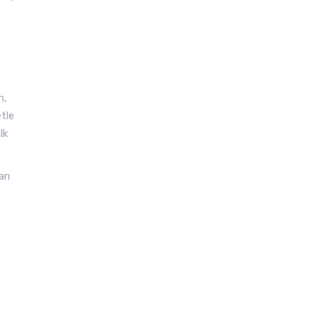
n,
etle
lk
arı