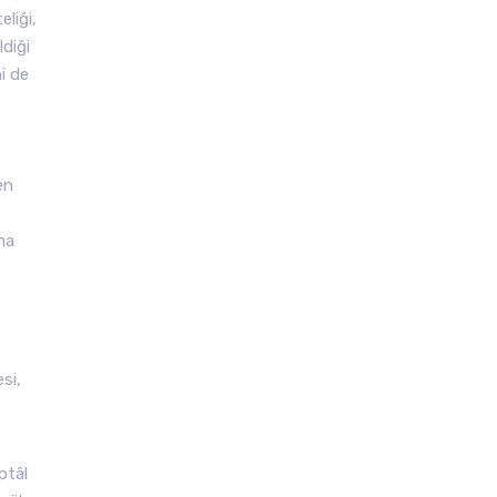
liği,
diği
i de
en
şma
si,
ptâl