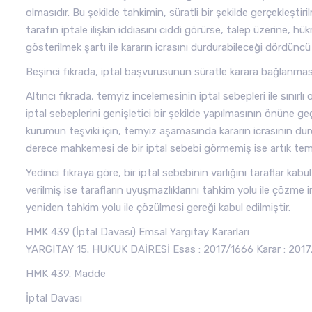
olmasıdır. Bu şekilde tahkimin, süratli bir şekilde gerçekleşti
tarafın iptale ilişkin iddiasını ciddi görürse, talep üzerine,
gösterilmek şartı ile kararın icrasını durdurabileceği dördüncü
Beşinci fıkrada, iptal başvurusunun süratle karara bağlanmas
Altıncı fıkrada, temyiz incelemesinin iptal sebepleri ile sınırlı
iptal sebeplerini genişletici bir şekilde yapılmasının önüne 
kurumun teşviki için, temyiz aşamasında kararın icrasının durdu
derece mahkemesi de bir iptal sebebi görmemiş ise artık temy
Yedinci fıkraya göre, bir iptal sebebinin varlığını taraflar kabu
verilmiş ise tarafların uyuşmazlıklarını tahkim yolu ile çözme 
yeniden tahkim yolu ile çözülmesi gereği kabul edilmiştir.
HMK 439 (İptal Davası) Emsal Yargıtay Kararları
YARGITAY 15. HUKUK DAİRESİ Esas : 2017/1666 Karar : 2017/
HMK 439. Madde
İptal Davası