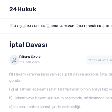
24Hukuk
AKIŞ
MAKALELER
SORU & CEVAP
KATEGORILER
KU
İptal Davası
Büşra Çevik
27 dk okuma s
21 Ocak 2025
(1) Hakem kararına karşı yalnızca iptal davası açılabilir. İptal 
görülür.
(2) a) Tahkim sözleşmesinin taraflarından birinin ehliyetsiz
b) Hakem veya hakem kurulunun seçiminde, sözleşmede belir
c) Kararın, tahkim süresi içinde verilmediği,