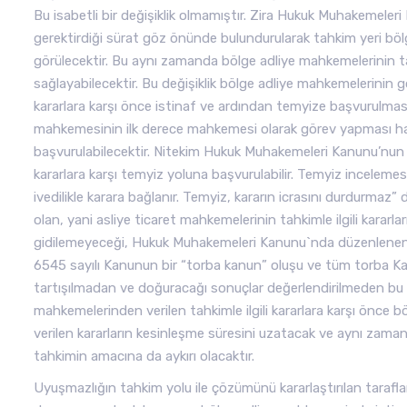
Bu isabetli bir değişiklik olmamıştır. Zira Hukuk Muhakemeler
gerektirdiği sürat göz önünde bulundurularak tahkim yeri böl
görülecektir. Bu aynı zamanda bölge adliye mahkemelerinin 
sağlayabilecektir. Bu değişiklik bölge adliye mahkemelerinin g
kararlara karşı önce istinaf ve ardından temyize başvurulma
mahkemesinin ilk derece mahkemesi olarak görev yapması ha
başvurulabilecektir. Nitekim Hukuk Muhakemeleri Kanunu’nun 4
kararlara karşı temyiz yoluna başvurulabilir. Temyiz incelemesi
ivedilikle karara bağlanır. Temyiz, kararın icrasını durdurmaz” 
olan, yani asliye ticaret mahkemelerinin tahkimle ilgili karar
gidilemeyeceği, Hukuk Muhakemeleri Kanunu`nda düzenlenen t
6545 sayılı Kanunun bir “torba kanun” oluşu ve tüm torba K
tartışılmadan ve doğuracağı sonuçlar değerlendirilmeden bu değ
mahkemelerinden verilen tahkimle ilgili kararlara karşı önce
verilen kararların kesinleşme süresini uzatacak ve aynı zam
tahkimin amacına da aykırı olacaktır.
Uyuşmazlığın tahkim yolu ile çözümünü kararlaştırılan tarafl