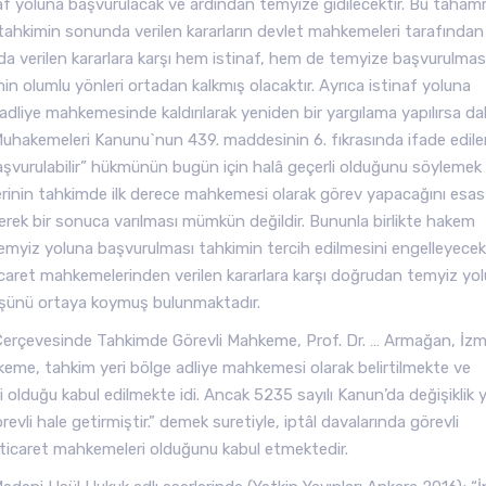
f yoluna başvurulacak ve ardından temyize gidilecektir. Bu taham
 tahkimin sonunda verilen kararların devlet mahkemeleri tarafından s
 verilen kararlara karşı hem istinaf, hem de temyize başvurulmas
in olumlu yönleri ortadan kalkmış olacaktır. Ayrıca istinaf yoluna
dliye mahkemesinde kaldırılarak yeniden bir yargılama yapılırsa d
Muhakemeleri Kanunu`nun 439. maddesinin 6. fıkrasında ifade edil
başvurulabilir” hükmünün bugün için halâ geçerli olduğunu söylemek
erinin tahkimde ilk derece mahkemesi olarak görev yapacağını esas
rek bir sonuca varılması mümkün değildir. Bununla birlikte hakem
temyiz yoluna başvurulması tahkimin tercih edilmesini engelleyecekt
ticaret mahkemelerinden verilen kararlara karşı doğrudan temyiz yo
örüşünü ortaya koymuş bulunmaktadır.
ik Çerçevesinde Tahkimde Görevli Mahkeme, Prof. Dr. … Armağan, İzm
eme, tahkim yeri bölge adliye mahkemesi olarak belirtilmekte ve
olduğu kabul edilmekte idi. Ancak 5235 sayılı Kanun’da değişiklik
vli hale getirmiştir.” demek suretiyle, iptâl davalarında görevli
 ticaret mahkemeleri olduğunu kabul etmektedir.