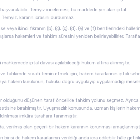
a başvurulabilir. Temyiz incelemesi, bu maddede yer alan iptal
ır. Temyiz, kararın icrasını durdurmaz.
veya ikinci fıkranın (b), (c), (ç), (d), (e) ve (f) bentlerindeki hâlleri
ışlarsa hakemleri ve tahkim süresini yeniden belirleyebilirler. Tarafla
i mahkemede iptal davası açılabileceği hüküm altına alınmıştır.
ği ve tahkimde sürati temin etmek için, hakem kararlarının iptali sebe
em veya hakem kurulunun, hukuku doğru uygulayıp uygulamadığı mesele
 var olduğunu düşünen taraf öncelikle tahkim yolunu seçmez. Ayrıca,
stisine bırakılmıştır. Uyuşmazlık konusunda, uzman kişilerin hake
dırılması imkânı taraflara tanınmıştır.
, verilmiş olan geçerli bir hakem kararının korunması amaçlanmıştı
birisi de hakem kararlarının verildiği anda icra edilebilir hâle getiri