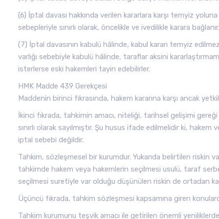
(6) İptal davası hakkında verilen kararlara karşı temyiz yolun
sebepleriyle sınırlı olarak, öncelikle ve ivedilikle karara bağlan
(7) İptal davasının kabulü hâlinde, kabul kararı temyiz edilmezse 
varlığı sebebiyle kabulü hâlinde, taraflar aksini kararlaştırmam
isterlerse eski hakemleri tayin edebilirler.
HMK Madde 439 Gerekçesi
Maddenin birinci fıkrasında, hakem kararına karşı ancak yetkil
İkinci fıkrada, tahkimin amacı, niteliği, tarihsel gelişimi gere
sınırlı olarak sayılmıştır. Şu husus ifade edilmelidir ki, hak
iptal sebebi değildir.
Tahkim, sözleşmesel bir kurumdur. Yukarıda belirtilen riskin
tahkimde hakem veya hakemlerin seçilmesi usulü, taraf serbe
seçilmesi suretiyle var olduğu düşünülen riskin de ortadan kal
Üçüncü fıkrada, tahkim sözleşmesi kapsamına giren konularda
Tahkim kurumunu teşvik amacı ile getirilen önemli yeniliklerden 