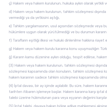
ç) Hakem veya hakem kurulunun, hukuka aykırı olarak yetkili v
d) Hakem veya hakem kurulunun, tahkim sözleşmesi dışında k
vermediği ya da yetkisini aştığı,
e) Tahkim yargılamasının, usul açısından sözleşmede veya b
hükümlere uygun olarak yürütülmediği ve bu durumun kararın e
f) Tarafların eşitliği ilkesi ve hukuki dinlenilme hakkına riayet 
g) Hakem veya hakem kurulu kararına konu uyuşmazlığın Türk 
ğ) Kararın kamu düzenine aykırı olduğu, tespit edilirse, hakem ka
(3) Hakem veya hakem kurulunun, tahkim sözleşmesi dışında ka
sözleşmesi kapsamında olan konuların, tahkim sözleşmesi 
hakem kararının sadece tahkim sözleşmesi kapsamında olmayan
(4) İptal davası, bir ay içinde açılabilir. Bu süre, hakem karar
tarihten itibaren işlemeye başlar. Hakem kararına karşı iptal 
talebi üzerine hükmolunan para veya eşyanın değerini karşılayac
(5) İptal talebi, davaya bakan bölge adliye mahkemesi aksine