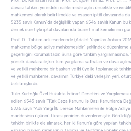
Prof. Dr. Ramazan Arslan Prof. Dr. Ejder Yılmaz, Prof. Dr. ….. 
davası tahkim yerindeki mahkemede açılır; öncelikle ve ivedi
mahkemesi olarak belirtilmekle ve esasen iptâl davasında da
5235 sayılı Kanun`da değişiklik yapan 6546 saylılı Kanun bu k
demek suretiyle iptâl davalarında ticaret mahkemelerinin gör
Prof. D….Tahkim adlı eserlerinde (Adalet Yayınları Ankara 201
mahkeme bölge adliye mahkemesidir” şeklindeki düzenleme zı
geçerliliğini korumaktadır. Buna göre tahkim yargılamasında, ta
yönelik davalara ilişkin tüm yargılama safhaları ve dava açılm
ve yetkili mahkeme bir başkan ve iki üye ile toplanacak tahkim
ve yetkili mahkeme, davalının Türkiye`deki yerleşim yeri, otur
belirtmişlerdir.
Tülin Kurtoğlu Özel Hukukta İstinaf Denetimi ve Yargılaması a
edilen 6545 sayılı “Türk Ceza Kanunu ile Bazı Kanunlarda Deği
5235 sayılı “Adlî Yargı İlk Derece Mahkemeleri ile Bölge Adli
maddesinin üçüncü fıkrası yeniden düzenlenmiştir. Görüldüğ
tahkim birlikte ele alınarak, her iki Kanun’a göre yapılan tahkim
yabancı hakem kararlarının tanıma ve tenfizine yönelik daval