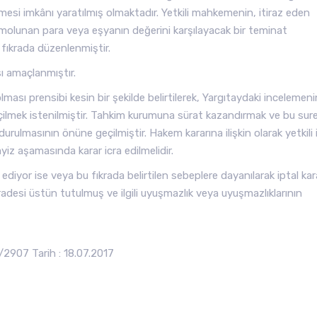
rilmesi imkânı yaratılmış olmaktadır. Yetkili mahkemenin, itiraz eden
 hükmolunan para veya eşyanın değerini karşılayacak bir teminat
 fıkrada düzenlenmiştir.
ı amaçlanmıştır.
 olması prensibi kesin bir şekilde belirtilerek, Yargıtaydaki incelemeni
geçilmek istenilmiştir. Tahkim kurumuna sürat kazandırmak ve bu sur
rulmasının önüne geçilmiştir. Hakem kararına ilişkin olarak yetkili i
iz aşamasında karar icra edilmelidir.
l ediyor ise veya bu fıkrada belirtilen sebeplere dayanılarak iptal kar
iradesi üstün tutulmuş ve ilgili uyuşmazlık veya uyuşmazlıklarının
2907 Tarih : 18.07.2017