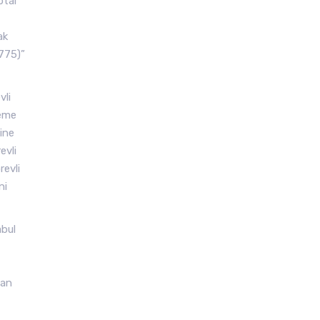
ptâl
ak
 775)”
vli
leme
dine
evli
revli
ni
abul
lan