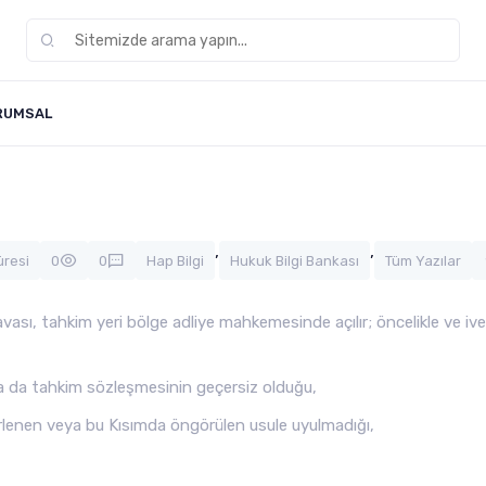
RUMSAL
,
,
üresi
0
0
Hap Bilgi
Hukuk Bilgi Bankası
Tüm Yazılar
davası, tahkim yeri bölge adliye mahkemesinde açılır; öncelikle ve ived
 ya da tahkim sözleşmesinin geçersiz olduğu,
lenen veya bu Kısımda öngörülen usule uyulmadığı,