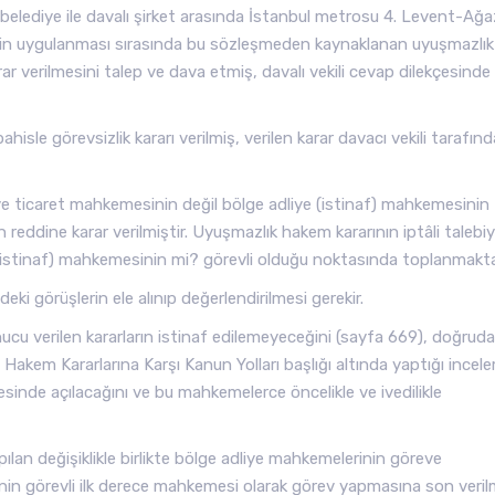
li belediye ile davalı şirket arasında İstanbul metrosu 4. Levent-Ağ
inin uygulanması sırasında bu sözleşmeden kaynaklanan uyuşmazlık
rar verilmesini talep ve dava etmiş, davalı vekili cevap dilekçesinde
e görevsizlik kararı verilmiş, verilen karar davacı vekili tarafın
ye ticaret mahkemesinin değil bölge adliye (istinaf) mahkemesinin
eddine karar verilmiştir. Uyuşmazlık hakem kararının iptâli talebiy
(istinaf) mahkemesinin mi? görevli olduğu noktasında toplanmakta
eki görüşlerin ele alınıp değerlendirilmesi gerekir.
nucu verilen kararların istinaf edilemeyeceğini (sayfa 669), doğrud
 Hakem Kararlarına Karşı Kanun Yolları başlığı altında yaptığı ince
sinde açılacağını ve bu mahkemelerce öncelikle ve ivedilikle
pılan değişiklikle birlikte bölge adliye mahkemelerinin göreve
n görevli ilk derece mahkemesi olarak görev yapmasına son verilm