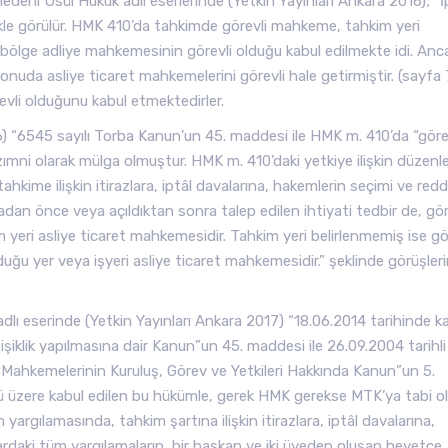
Medeni Usül Hukuk adlı eserlerinde (Yetkin Yayınları Ankara 2016); “İ
likle görülür. HMK 410’da tahkimde görevli mahkeme, tahkim yeri
 bölge adliye mahkemesinin görevli olduğu kabul edilmekte idi. Anc
onuda asliye ticaret mahkemelerini görevli hale getirmiştir. (sayfa
evli olduğunu kabul etmektedirler.
6) “6545 sayılı Torba Kanun’un 45. maddesi ile HMK m. 410’da “göre
mni olarak mülga olmuştur. HMK m. 410’daki yetkiye ilişkin düzen
hkime ilişkin itirazlara, iptâl davalarına, hakemlerin seçimi ve red
adan önce veya açıldıktan sonra talep edilen ihtiyati tedbir de, gör
 yeri asliye ticaret mahkemesidir. Tahkim yeri belirlenmemiş ise gö
duğu yer veya işyeri asliye ticaret mahkemesidir.” şeklinde görüşleri
dlı eserinde (Yetkin Yayınları Ankara 2017) “18.06.2014 tarihinde k
şiklik yapılmasına dair Kanun”un 45. maddesi ile 26.09.2004 tarihli
ye Mahkemelerinin Kuruluş, Görev ve Yetkileri Hakkında Kanun”un 5.
ü üzere kabul edilen bu hükümle, gerek HMK gerekse MTK’ya tabi o
 yargılamasında, tahkim şartına ilişkin itirazlara, iptâl davalarına,
ardaki tüm yargılamaların, bir başkan ve iki üyeden oluşan heyetçe