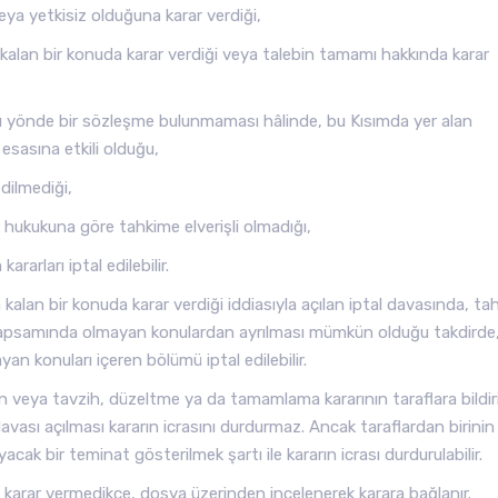
eya yetkisiz olduğuna karar verdiği,
alan bir konuda karar verdiği veya talebin tamamı hakkında karar
u yönde bir sözleşme bulunmaması hâlinde, bu Kısımda yer alan
sasına etkili olduğu,
edilmediği,
hukukuna göre tahkime elverişli olmadığı,
rarları iptal edilebilir.
lan bir konuda karar verdiği iddiasıyla açılan iptal davasında, ta
kapsamında olmayan konulardan ayrılması mümkün olduğu takdirde
 konuları içeren bölümü iptal edilebilir.
ının veya tavzih, düzeltme ya da tamamlama kararının taraflara bildiri
davası açılması kararın icrasını durdurmaz. Ancak taraflardan birinin
ak bir teminat gösterilmek şartı ile kararın icrası durdurulabilir.
 karar vermedikçe, dosya üzerinden incelenerek karara bağlanır.