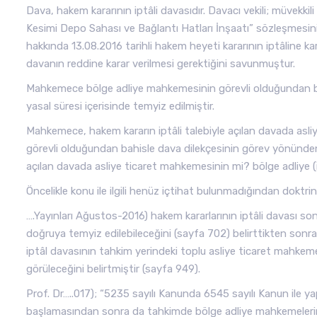
Dava, hakem kararının iptâli davasıdır. Davacı vekili; müvekki
Kesimi Depo Sahası ve Bağlantı Hatları İnşaatı” sözleşmes
hakkında 13.08.2016 tarihli hakem heyeti kararının iptâline ka
davanın reddine karar verilmesi gerektiğini savunmuştur.
Mahkemece bölge adliye mahkemesinin görevli olduğundan bahisl
yasal süresi içerisinde temyiz edilmiştir.
Mahkemece, hakem kararın iptâli talebiyle açılan davada asli
görevli olduğundan bahisle dava dilekçesinin görev yönünden r
açılan davada asliye ticaret mahkemesinin mi? bölge adliye 
Öncelikle konu ile ilgili henüz içtihat bulunmadığından doktrind
….Yayınları Ağustos-2016) hakem kararlarının iptâli davası so
doğruya temyiz edilebileceğini (sayfa 702) belirttikten sonra
iptâl davasının tahkim yerindeki toplu asliye ticaret mahkeme
görüleceğini belirtmiştir (sayfa 949).
Prof. Dr…..017); “5235 sayılı Kanunda 6545 sayılı Kanun ile ya
başlamasından sonra da tahkimde bölge adliye mahkemelerini