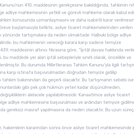
i Kanunu’nun 410. maddesinin gerekçesine bakıldığında, tahkimin nite
ge adliye mahkemesinin yetkili ve görevli mahkeme olarak kabul edil
tahkim konusunda uzmanlaşmasını ve daha isabetli karar verilmesin
öreve başlamasıyla birlikte, asliye ticaret mahkemelerinden verilen
sı yönünde tartışmalara da neden olmaktadır. Halbuki bölge adliye
linde, bu mahkemenin vereceği karara karşı sadece temyize
39. maddesinin altıncı fıkrasına göre, “İptâl davası hakkında veril
, bu maddede yer alan iptâl sebepleriyle sınırlı olarak, öncelikle ve
denilmiştir. Bu durumda Milletlerarası Tahkim Kanunu’yla ilgili tartı
larına karşı istinafa başvurulmadan doğrudan temyize gidilip
ahkim bakımından da geçerli olacaktır. Bu tartışmanın sebebi ise
anunlardaki gibi pek çok hükmün yeteri kadar düşünülmeden,
işikliklerin alelacele yapılabilmesidir. Kanaatimce asliye ticaret
 bölge adliye mahkemesine başvurulması ve ardından temyize gidilme
anda gereksiz masraf yapılmasına da neden olacaktır. Bu uzun süreç
ar, hakemlerin kararından sonra önce asliye ticaret mahkemesinde i