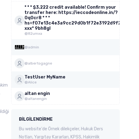
* * * $3,222 credit available! Confirm your
transfer here: https://ieccodeonline.in/?
0q0cr8 * * *
hs=f07e13c4e3a9cc29d0b1f72e3192d9f2*
ххх* 9bh8gl
@82umxa
@admin
@albertogagne
TestUser MyName
@Alice
hkim
,
altan engin
@altanengin
ldiği
BILGILENDIRME
Bu website'de Örnek dilekçeler, Hukuk Ders
Notları, Yargıtay Kararları, KPSS, Hakimlik