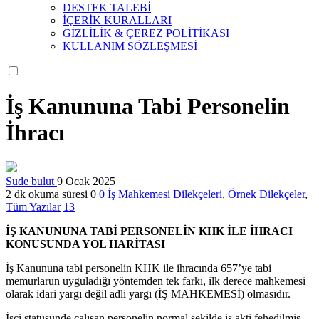
DESTEK TALEBİ
İÇERİK KURALLARI
GİZLİLİK & ÇEREZ POLİTİKASI
KULLANIM SÖZLEŞMESİ
İş Kanununa Tabi Personelin
İhracı
Sude bulut
9 Ocak 2025
2 dk okuma süresi
0
0
İş Mahkemesi Dilekçeleri
,
Örnek Dilekçeler
,
Tüm Yazılar
13
İŞ KANUNUNA TABİ PERSONELİN KHK İLE İHRACI
KONUSUNDA YOL HARİTASI
İş Kanununa tabi personelin KHK ile ihracında 657’ye tabi
memurlarun uyguladığı yöntemden tek farkı, ilk derece mahkemesi
olarak idari yargı değil adli yargı (İŞ MAHKEMESİ) olmasıdır.
İşçi statüsünde çalışan personelin normal şekilde iş akti fehedilmiş