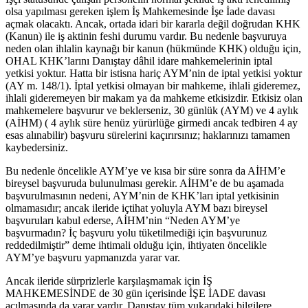
olsa yapılması gereken işlem İş Mahkemesinde İşe İade davası
açmak olacaktı. Ancak, ortada idari bir kararla değil doğrudan KHK
(Kanun) ile iş aktinin feshi durumu vardır. Bu nedenle başvuruya
neden olan ihlalin kaynağı bir kanun (hükmünde KHK) olduğu için,
OHAL KHK’larını Danıştay dâhil idare mahkemelerinin iptal
yetkisi yoktur. Hatta bir istisna hariç AYM’nin de iptal yetkisi yoktur
(AY m. 148/1). İptal yetkisi olmayan bir mahkeme, ihlali gideremez,
ihlali gideremeyen bir makam ya da mahkeme etkisizdir. Etkisiz olan
mahkemelere başvurur ve beklerseniz, 30 günlük (AYM) ve 4 aylık
(AİHM) ( 4 aylık süre henüz yürürlüğe girmedi ancak tedbiren 4 ay
esas alınabilir) başvuru sürelerini kaçırırsınız; haklarınızı tamamen
kaybedersiniz.
Bu nedenle öncelikle AYM’ye ve kısa bir süre sonra da AİHM’e
bireysel başvuruda bulunulması gerekir. AİHM’e de bu aşamada
başvurulmasının nedeni, AYM’nin de KHK’ları iptal yetkisinin
olmamasıdır; ancak ileride içtihat yoluyla AYM bazı bireysel
başvuruları kabul ederse, AİHM’nin “Neden AYM’ye
başvurmadın? İç başvuru yolu tüketilmediği için başvurunuz
reddedilmiştir” deme ihtimali olduğu için, ihtiyaten öncelikle
AYM’ye başvuru yapmanızda yarar var.
Ancak ileride sürprizlerle karşılaşmamak için İŞ
MAHKEMESİNDE de 30 gün içerisinde İŞE İADE davası
açılmasında da yarar vardır. Danıştay tüm yukarıdaki bilgilere