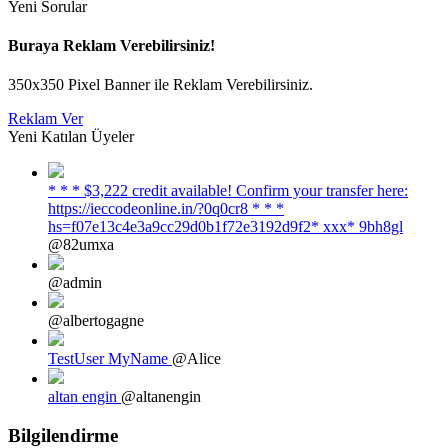
Yeni Sorular
Buraya Reklam Verebilirsiniz!
350x350 Pixel Banner ile Reklam Verebilirsiniz.
Reklam Ver
Yeni Katılan Üyeler
* * * $3,222 credit available! Confirm your transfer here:
https://ieccodeonline.in/?0q0cr8 * * *
hs=f07e13c4e3a9cc29d0b1f72e3192d9f2* ххх* 9bh8gl
@82umxa
@admin
@albertogagne
TestUser MyName
@Alice
altan engin
@altanengin
Bilgilendirme