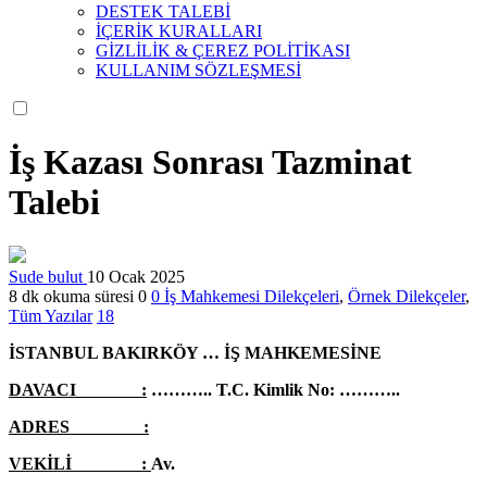
DESTEK TALEBİ
İÇERİK KURALLARI
GİZLİLİK & ÇEREZ POLİTİKASI
KULLANIM SÖZLEŞMESİ
İş Kazası Sonrası Tazminat
Talebi
Sude bulut
10 Ocak 2025
8 dk okuma süresi
0
0
İş Mahkemesi Dilekçeleri
,
Örnek Dilekçeler
,
Tüm Yazılar
18
İSTANBUL BAKIRKÖY … İŞ MAHKEMESİNE
DAVACI :
……….. T.C. Kimlik No: ………..
ADRES :
VEKİLİ :
Av.