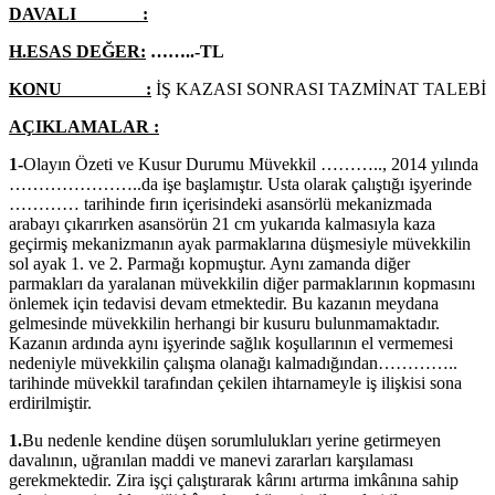
DAVALI :
H.ESAS DEĞER:
……..-TL
KONU :
İŞ KAZASI SONRASI TAZMİNAT TALEBİ
AÇIKLAMALAR :
1-
Olayın Özeti ve Kusur Durumu Müvekkil ……….., 2014 yılında
…………………..da işe başlamıştır. Usta olarak çalıştığı işyerinde
………… tarihinde fırın içerisindeki asansörlü mekanizmada
arabayı çıkarırken asansörün 21 cm yukarıda kalmasıyla kaza
geçirmiş mekanizmanın ayak parmaklarına düşmesiyle müvekkilin
sol ayak 1. ve 2. Parmağı kopmuştur. Aynı zamanda diğer
parmakları da yaralanan müvekkilin diğer parmaklarının kopmasını
önlemek için tedavisi devam etmektedir. Bu kazanın meydana
gelmesinde müvekkilin herhangi bir kusuru bulunmamaktadır.
Kazanın ardında aynı işyerinde sağlık koşullarının el vermemesi
nedeniyle müvekkilin çalışma olanağı kalmadığından…………..
tarihinde müvekkil tarafından çekilen ihtarnameyle iş ilişkisi sona
erdirilmiştir.
1.
Bu nedenle kendine düşen sorumlulukları yerine getirmeyen
davalının, uğranılan maddi ve manevi zararları karşılaması
gerekmektedir. Zira işçi çalıştırarak kârını artırma imkânına sahip