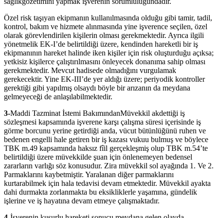
sağlıkgözetimini yapmak işverenin sorumluluğundadır.
Özel risk taşıyan ekipmanın kullanılmasında olduğu gibi tamir, tadil,
kontrol, bakım ve hizmete alınmasında yine işverence seçilen, özel
olarak görevlendirilen kişilerin olması gerekmektedir. Ayrıca ilgili
yönetmelik EK-I’de belirtildiği üzere, kendinden hareketli bir iş
ekipmanının hareket halinde iken kişiler için risk oluşturduğu açıksa;
yetkisiz kişilerce çalıştırılmasını önleyecek donanıma sahip olması
gerekmektedir. Mevcut hadisede olmadığını vurgulamak
gerekecektir. Yine EK-III’de yer aldığı üzere; periyodik kontroller
gerektiği gibi yapılmış olsaydı böyle bir arızanın da meydana
gelmeyeceği de anlaşılabilmektedir.
3-
Maddi Tazminat İstemi BakımındanMüvekkil akdettiği iş
sözleşmesi kapsamında işverene karşı çalışma süresi içerisinde iş
görme borcunu yerine getirdiği anda, vücut bütünlüğünü ruhen ve
bedenen engelli hale getiren bir iş kazası vukuu bulmuş ve böylece
TBK m.49 kapsamında haksız fîil gerçekleşmiş olup TBK m.54’te
belirtildiği üzere müvekkilde şuan için önlenemeyen bedensel
zararların varlığı söz konusudur. Zira müvekkil sol ayağında 1. Ve 2.
Parmaklarını kaybetmiştir. Yaralanan diğer parmaklarını
kurtarabilmek için hala tedavisi devam etmektedir. Müvekkil ayakta
dahi durmakta zorlanmakta bu eksikliklerle yaşamına, gündelik
işlerine ve iş hayatına devam etmeye çalışmaktadır.
4-
İşverenin kusurlu hareketi sonucu meydana gelen olayda