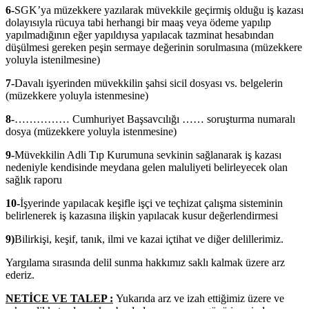
6-
SGK’ya müzekkere yazılarak müvekkile geçirmiş olduğu iş kazası
dolayısıyla rücuya tabi herhangi bir maaş veya ödeme yapılıp
yapılmadığının eğer yapıldıysa yapılacak tazminat hesabından
düşülmesi gereken peşin sermaye değerinin sorulmasına (müzekkere
yoluyla istenilmesine)
7-
Davalı işyerinden müvekkilin şahsi sicil dosyası vs. belgelerin
(müzekkere yoluyla istenmesine)
8-
…………… Cumhuriyet Başsavcılığı …… soruşturma numaralı
dosya (müzekkere yoluyla istenmesine)
9-
Müvekkilin Adli Tıp Kurumuna sevkinin sağlanarak iş kazası
nedeniyle kendisinde meydana gelen maluliyeti belirleyecek olan
sağlık raporu
10-
İşyerinde yapılacak keşifle işçi ve teçhizat çalışma sisteminin
belirlenerek iş kazasına ilişkin yapılacak kusur değerlendirmesi
9)
Bilirkişi, keşif, tanık, ilmi ve kazai içtihat ve diğer delillerimiz.
Yargılama sırasında delil sunma hakkımız saklı kalmak üzere arz
ederiz.
NETİCE VE TALEP :
Yukarıda arz ve izah ettiğimiz üzere ve