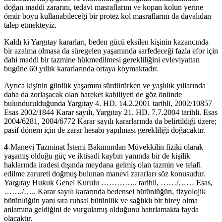
doğan maddi zararını, tedavi masraflarını ve kopan kolun yerine
ömür boyu kullanabileceği bir protez kol masraflarını da davalıdan
talep etmekteyiz.
Kaldı ki Yargıtay kararları, beden gücü eksilen kişinin kazancında
bir azalma olmasa da süregelen yaşamında sarfedeceği fazla efor için
dahi maddi bir tazmine hükmedilmesi gerekliliğini evleviyattan
bugüne 60 yıllık kararlarında ortaya koymaktadır.
Ayrıca kişinin günlük yaşamını sürdürürken ve yaşlılık yıllarında
daha da zorlaşacak olan hareket kabiliyeti de göz önünde
bulundurulduğunda Yargıtay 4. HD. 14.2.2001 tarihli, 2002/10857
Esas 2002/1844 Karar sayılı, Yargıtay 21. HD. 7.7.2004 tarihli. Esas
2004/6281, 2004/6772 Karar sayılı kararlarında da belirtildiği üzere;
pasif dönem için de zarar hesabı yapılması gerekliliği doğacaktır.
4-
Manevi Tazminat İstemi Bakımından Müvekkilin fiziki olarak
yaşamış olduğu güç ve iktisadi kaybın yanında bir de kişilik
haklarında iradesi dışında meydana gelmiş olan tazmin ve telafi
edilme zarureti doğmuş bulunan manevi zararları söz konusudur.
Yargıtay Hukuk Genel Kurulu ………….. tarihli, ……/…… Esas,
……./….. Karar sayılı kararında bedensel bütünlüğün, fizyolojik
bütünlüğün yanı sıra ruhsal bütünlük ve sağlıklı bir birey olma
anlamına geldiğini de vurgulamış olduğunu hatırlamakta fayda
olacaktır.