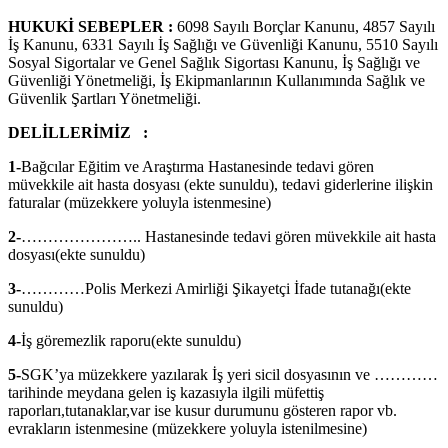
HUKUKİ SEBEPLER :
6098 Sayılı Borçlar Kanunu, 4857 Sayılı
İş Kanunu, 6331 Sayılı İş Sağlığı ve Güvenliği Kanunu, 5510 Sayılı
Sosyal Sigortalar ve Genel Sağlık Sigortası Kanunu, İş Sağlığı ve
Güvenliği Yönetmeliği, İş Ekipmanlarının Kullanımında Sağlık ve
Güvenlik Şartları Yönetmeliği.
DELİLLERİMİZ :
1-
Bağcılar Eğitim ve Araştırma Hastanesinde tedavi gören
müvekkile ait hasta dosyası (ekte sunuldu), tedavi giderlerine ilişkin
faturalar (müzekkere yoluyla istenmesine)
2-
………………….. Hastanesinde tedavi gören müvekkile ait hasta
dosyası(ekte sunuldu)
3-
…………Polis Merkezi Amirliği Şikayetçi İfade tutanağı(ekte
sunuldu)
4-
İş göremezlik raporu(ekte sunuldu)
5-
SGK’ya müzekkere yazılarak İş yeri sicil dosyasının ve …………
tarihinde meydana gelen iş kazasıyla ilgili müfettiş
raporları,tutanaklar,var ise kusur durumunu gösteren rapor vb.
evrakların istenmesine (müzekkere yoluyla istenilmesine)