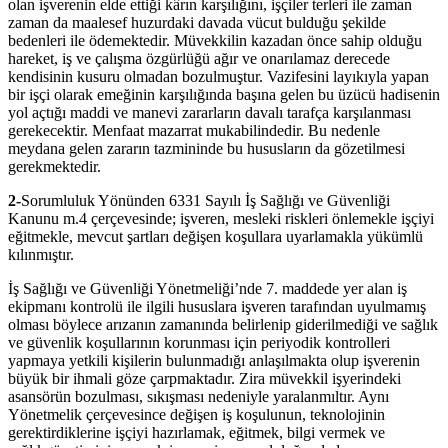
olan işverenin elde ettiği kârın karşılığını, işçiler terleri ile zaman
zaman da maalesef huzurdaki davada vücut bulduğu şekilde
bedenleri ile ödemektedir. Müvekkilin kazadan önce sahip olduğu
hareket, iş ve çalışma özgürlüğü ağır ve onarılamaz derecede
kendisinin kusuru olmadan bozulmuştur. Vazifesini layıkıyla yapan
bir işçi olarak emeğinin karşılığında başına gelen bu üzücü hadisenin
yol açtığı maddi ve manevi zararların davalı tarafça karşılanması
gerekecektir. Menfaat mazarrat mukabilindedir. Bu nedenle
meydana gelen zararın tazmininde bu hususların da gözetilmesi
gerekmektedir.
2-
Sorumluluk Yönünden 6331 Sayılı İş Sağlığı ve Güvenliği
Kanunu m.4 çerçevesinde; işveren, mesleki riskleri önlemekle işçiyi
eğitmekle, mevcut şartları değişen koşullara uyarlamakla yükümlü
kılınmıştır.
İş Sağlığı ve Güvenliği Yönetmeliği’nde 7. maddede yer alan iş
ekipmanı kontrolü ile ilgili hususlara işveren tarafından uyulmamış
olması böylece arızanın zamanında belirlenip giderilmediği ve sağlık
ve güvenlik koşullarının korunması için periyodik kontrolleri
yapmaya yetkili kişilerin bulunmadığı anlaşılmakta olup işverenin
büyük bir ihmali göze çarpmaktadır. Zira müvekkil işyerindeki
asansörün bozulması, sıkışması nedeniyle yaralanmıltır. Aynı
Yönetmelik çerçevesince değişen iş koşulunun, teknolojinin
gerektirdiklerine işçiyi hazırlamak, eğitmek, bilgi vermek ve