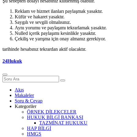
Şu sebepten dolayı hesabınız kilitlenmiş olabilir.
Reklam ve hizmet ilanları paylaşmak yasaktır.
Küfür ve hakaret yasaktır.
Saygılı ve sevgili olmalısınız.
Aynı yorumu ve paylaşımı tekrarlamak yasaktır.
Nulled içerik paylaşımı kesinlikle yasaktır.
Çekiliş ve yarışma için onay almanız gerekiyor.
tarihinde hesabınız tekrardan aktif olacaktır.
24Hukuk
Akış
Makaleler
Soru & Cevap
Kategoriler
ÖRNEK DİLEKÇELER
HUKUK BİLGİ BANKASI
TAZMİNAT HUKUKU
HAP BİLGİ
HMGS