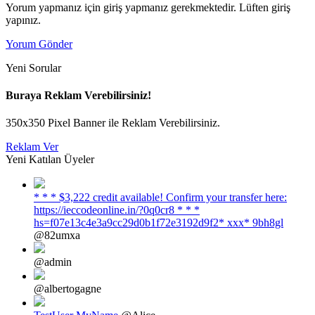
Yorum yapmanız için giriş yapmanız gerekmektedir. Lüften giriş
yapınız.
Yorum Gönder
Yeni Sorular
Buraya Reklam Verebilirsiniz!
350x350 Pixel Banner ile Reklam Verebilirsiniz.
Reklam Ver
Yeni Katılan Üyeler
* * * $3,222 credit available! Confirm your transfer here:
https://ieccodeonline.in/?0q0cr8 * * *
hs=f07e13c4e3a9cc29d0b1f72e3192d9f2* ххх* 9bh8gl
@82umxa
@admin
@albertogagne