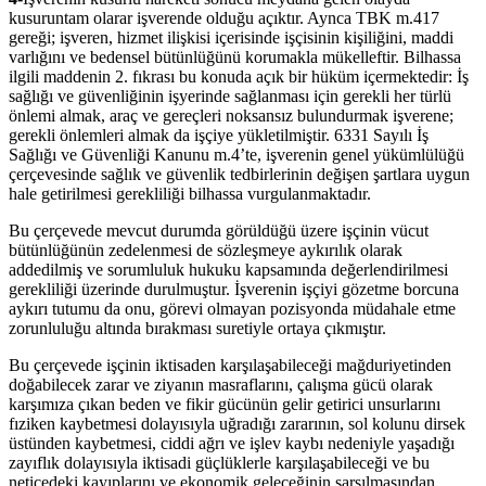
kusuruntam olarar işverende olduğu açıktır. Aynca TBK m.417
gereği; işveren, hizmet ilişkisi içerisinde işçisinin kişiliğini, maddi
varlığını ve bedensel bütünlüğünü korumakla mükelleftir. Bilhassa
ilgili maddenin 2. fıkrası bu konuda açık bir hüküm içermektedir: İş
sağlığı ve güvenliğinin işyerinde sağlanması için gerekli her türlü
önlemi almak, araç ve gereçleri noksansız bulundurmak işverene;
gerekli önlemleri almak da işçiye yükletilmiştir. 6331 Sayılı İş
Sağlığı ve Güvenliği Kanunu m.4’te, işverenin genel yükümlülüğü
çerçevesinde sağlık ve güvenlik tedbirlerinin değişen şartlara uygun
hale getirilmesi gerekliliği bilhassa vurgulanmaktadır.
Bu çerçevede mevcut durumda görüldüğü üzere işçinin vücut
bütünlüğünün zedelenmesi de sözleşmeye aykırılık olarak
addedilmiş ve sorumluluk hukuku kapsamında değerlendirilmesi
gerekliliği üzerinde durulmuştur. İşverenin işçiyi gözetme borcuna
aykırı tutumu da onu, görevi olmayan pozisyonda müdahale etme
zorunluluğu altında bırakması suretiyle ortaya çıkmıştır.
Bu çerçevede işçinin iktisaden karşılaşabileceği mağduriyetinden
doğabilecek zarar ve ziyanın masraflarını, çalışma gücü olarak
karşımıza çıkan beden ve fikir gücünün gelir getirici unsurlarını
fıziken kaybetmesi dolayısıyla uğradığı zararının, sol kolunu dirsek
üstünden kaybetmesi, ciddi ağrı ve işlev kaybı nedeniyle yaşadığı
zayıflık dolayısıyla iktisadi güçlüklerle karşılaşabileceği ve bu
neticedeki kayıplarını ve ekonomik geleceğinin sarsılmasından