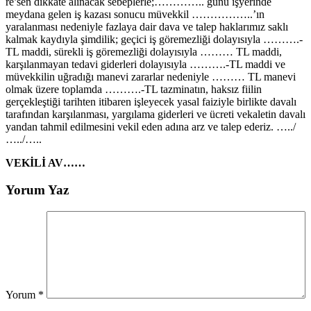
re’sen dikkate alınacak sebeplerle;………….. günü işyerinde
meydana gelen iş kazası sonucu müvekkil ……………..’ın
yaralanması nedeniyle fazlaya dair dava ve talep haklarımız saklı
kalmak kaydıyla şimdilik; geçici iş göremezliği dolayısıyla ……….-
TL maddi, sürekli iş göremezliği dolayısıyla ……… TL maddi,
karşılanmayan tedavi giderleri dolayısıyla ……….-TL maddi ve
müvekkilin uğradığı manevi zararlar nedeniyle ……… TL manevi
olmak üzere toplamda ……….-TL tazminatın, haksız fiilin
gerçekleştiği tarihten itibaren işleyecek yasal faiziyle birlikte davalı
tarafından karşılanması, yargılama giderleri ve ücreti vekaletin davalı
yandan tahmil edilmesini vekil eden adına arz ve talep ederiz. …../
…../…..
VEKİLİ AV……
Yorum Yaz
Yorum
*