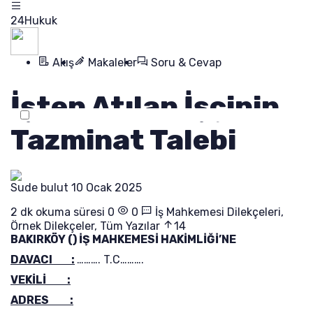
24Hukuk
Akış
Makaleler
Soru & Cevap
İşten Atılan İşçinin
Tazminat Talebi
Sude bulut
10 Ocak 2025
2 dk okuma süresi
0
0
İş Mahkemesi Dilekçeleri
,
Örnek Dilekçeler
,
Tüm Yazılar
14
BAKIRKÖY () İŞ MAHKEMESİ HAKİMLİĞİ’NE
DAVACI :
………. T.C……….
VEKİLİ :
ADRES :