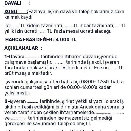
DAVALI :
KONU :
Fazlaya ilişkin dava ve talep haklarımız saklı
kalmak kaydı
ile; ……. TL kıdem tazminatı, ……. TL ihbar tazminatı,….. TL
yıllık izin ücreti, …… TL fazla mesai ücreti alacağı.
HARCA ESAS DEĞER : 4 000 TL
AÇIKLAMALAR :
1-
Davacı ………….. tarihinden itibaren davalı işyerinde
çalışmaya başlamıştır. ……….. tarihinde iş akdi, işveren
tarafından haksız olarak fesih edilmiştir. En son ……. TL
brüt maaş almaktadır.
İşyerinde çalışma saatleri hafta içi 08:00- 17:30, hafta
sonları cumartesi günleri de 08:00-16:00’a kadar
çalışılmıştır
.
2-
İşveren ……….. tarihinde; şirket yetkilisi yazılı olarak iş
akdinin fesih edildiğini bildirmiştir.Ancak daha sonra iş
veren tarafından çekilen ihtarnamelerde; ………….., …………
ve ……………. tarihlerinden işe mazeretsiz gelmediği
gerekçesi ile savunması talep edilmiştir.