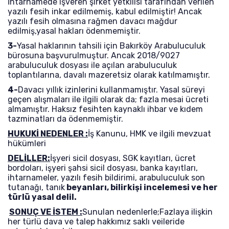
İhtarnamede işveren şirket yetkilisi tarafından verilen
yazılı fesih inkar edilmemiş, kabul edilmiştir! Ancak
yazılı fesih olmasına rağmen davacı mağdur
edilmiş,yasal hakları ödenmemiştir.
3-
Yasal haklarının tahsili için Bakırköy Arabuluculuk
bürosuna başvurulmuştur. Ancak 2018/9027
arabuluculuk dosyası ile açılan arabuluculuk
toplantılarına, davalı mazeretsiz olarak katılmamıştır.
4-
Davacı yıllık izinlerini kullanmamıştır. Yasal süreyi
geçen alışmaları ile ilgili olarak da; fazla mesai ücreti
almamıştır. Haksız fesihten kaynaklı ihbar ve kıdem
tazminatları da ödenmemiştir.
HUKUKİ NEDENLER :
İş Kanunu, HMK ve ilgili mevzuat
hükümleri
DELİLLER:
İşyeri sicil dosyası, SGK kayıtları, ücret
bordoları, işyeri şahsi sicil dosyası, banka kayıtları,
ihtarnameler, yazılı fesih bildirimi, arabuluculuk son
tutanağı, tanık
beyanları, bilirkişi incelemesi ve her
türlü yasal delil.
SONUÇ VE İSTEM :
Sunulan nedenlerle;Fazlaya ilişkin
her türlü dava ve talep hakkımız saklı veileride