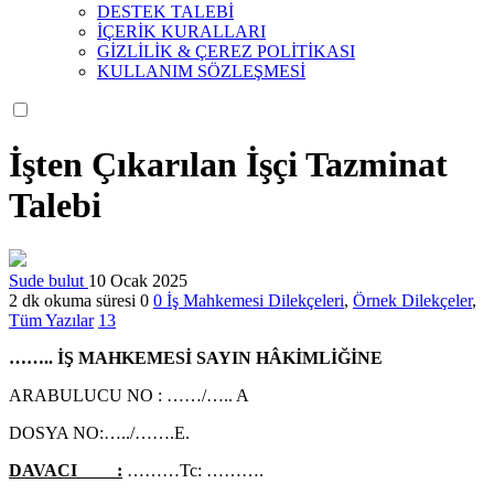
DESTEK TALEBİ
İÇERİK KURALLARI
GİZLİLİK & ÇEREZ POLİTİKASI
KULLANIM SÖZLEŞMESİ
İşten Çıkarılan İşçi Tazminat
Talebi
Sude bulut
10 Ocak 2025
2 dk okuma süresi
0
0
İş Mahkemesi Dilekçeleri
,
Örnek Dilekçeler
,
Tüm Yazılar
13
…….. İŞ MAHKEMESİ SAYIN HÂKİMLİĞİNE
ARABULUCU NO : ……/….. A
DOSYA NO:…../…….E.
DAVACI :
………Tc: ……….