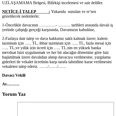
UZLAŞAMAMA Belgesi, Bilirkişi incelemesi ve sair deliller.
NETİCE-İ TALEP :
Yukarıda sunulan ve re’sen
gözetilecek nedenlerle;
1-Öncelikle davacının …………- ……… tarihleri arasında davalı iş
yerinde çalıştığı gerçeği karşısında, Davamızın kabulüne,
2-Fazlaya dair talep ve dava hakkımız saklı kalmak üzere; kıdem
tazminatı için ….. TL, ihbar tazminatı için ….. TL, fazla mesai için
….. TL,ve yıllık izin ücreti için ….. TL.nin en yüksek banka
mevduat faizi uygulanmak ve her bir alacağın dönemine göre faiz
başlatılmak üzere davalıdan alınıp davacıya verilmesine, yargılama
giderleri ile vekalet ücretinin karşı tarafa tahmiline karar verilmesini
vekaleten talep ederiz. ……/……/……
Davacı Vekili
Av………
Yorum Yaz