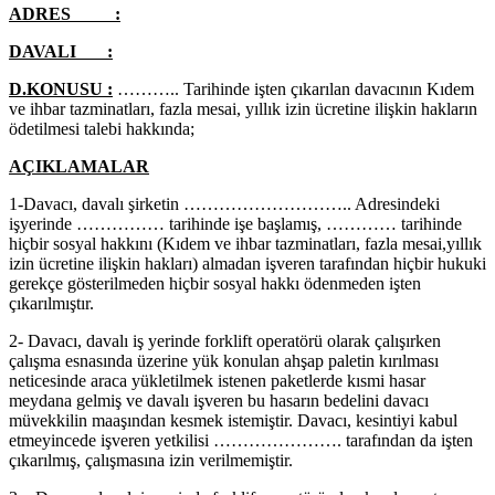
ADRES :
DAVALI :
D.KONUSU :
……….. Tarihinde işten çıkarılan davacının Kıdem
ve ihbar tazminatları, fazla mesai, yıllık izin ücretine ilişkin hakların
ödetilmesi talebi hakkında;
AÇIKLAMALAR
1-Davacı, davalı şirketin ……………………….. Adresindeki
işyerinde …………… tarihinde işe başlamış, ………… tarihinde
hiçbir sosyal hakkını (Kıdem ve ihbar tazminatları, fazla mesai,yıllık
izin ücretine ilişkin hakları) almadan işveren tarafından hiçbir hukuki
gerekçe gösterilmeden hiçbir sosyal hakkı ödenmeden işten
çıkarılmıştır.
2- Davacı, davalı iş yerinde forklift operatörü olarak çalışırken
çalışma esnasında üzerine yük konulan ahşap paletin kırılması
neticesinde araca yükletilmek istenen paketlerde kısmi hasar
meydana gelmiş ve davalı işveren bu hasarın bedelini davacı
müvekkilin maaşından kesmek istemiştir. Davacı, kesintiyi kabul
etmeyincede işveren yetkilisi …………………. tarafından da işten
çıkarılmış, çalışmasına izin verilmemiştir.