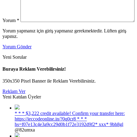
Yorum
*
Yorum yapmanız için giriş yapmanız gerekmektedir. Lüften giriş
yapınız.
Yorum Gönder
Yeni Sorular
Buraya Reklam Verebilirsiniz!
350x350 Pixel Banner ile Reklam Verebilirsiniz.
Reklam Ver
Yeni Katılan Üyeler
* * * $3,222 credit available! Confirm your transfer here:
https://ieccodeonline.in/?0q0cr8 * * *
hs=f07e13c4e3a9cc29d0b1f72e3192d9f2* ххх* 9bh8gl
@82umxa