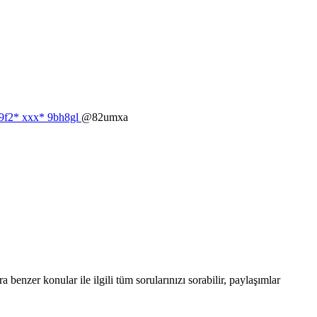
2d9f2* ххх* 9bh8gl
@82umxa
enzer konular ile ilgili tüm sorularınızı sorabilir, paylaşımlar