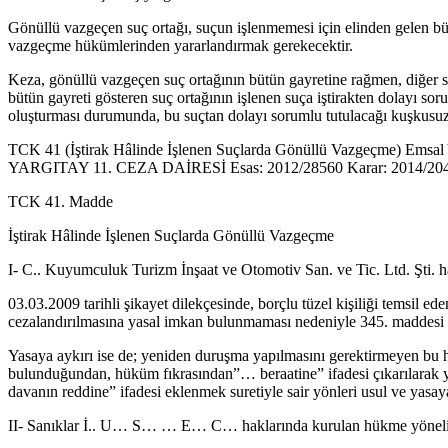
Gönüllü vazgeçen suç ortağı, suçun işlenmemesi için elinden gelen bü
vazgeçme hükümlerinden yararlandırmak gerekecektir.
Keza, gönüllü vazgeçen suç ortağının bütün gayretine rağmen, diğer s
bütün gayreti gösteren suç ortağının işlenen suça iştirakten dolayı so
oluşturması durumunda, bu suçtan dolayı sorumlu tutulacağı kuşkusuz
TCK 41 (İştirak Hâlinde İşlenen Suçlarda Gönüllü Vazgeçme) Emsal Y
YARGITAY 11. CEZA DAİRESİ Esas: 2012/28560 Karar: 2014/2044
TCK 41. Madde
İştirak Hâlinde İşlenen Suçlarda Gönüllü Vazgeçme
I- C.. Kuyumculuk Turizm İnşaat ve Otomotiv San. ve Tic. Ltd. Şti. h
03.03.2009 tarihli şikayet dilekçesinde, borçlu tüzel kişiliği temsil eden
cezalandırılmasına yasal imkan bulunmaması nedeniyle 345. maddesi ge
Yasaya aykırı ise de; yeniden duruşma yapılmasını gerektirmeyen bu
bulunduğundan, hüküm fıkrasından”… beraatine” ifadesi çıkarılarak yer
davanın reddine” ifadesi eklenmek suretiyle sair yönleri usul ve ya
II- Sanıklar İ.. U… S… … E… C… haklarında kurulan hükme yönelik ol