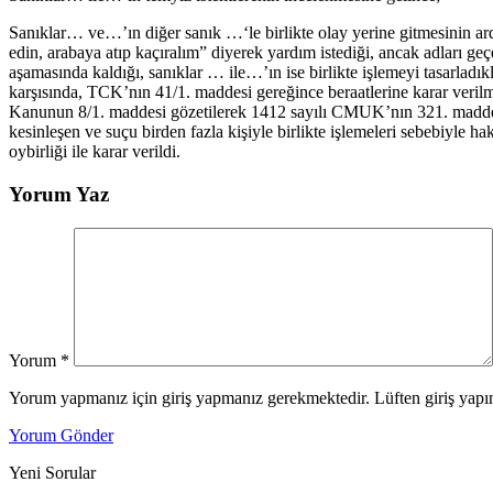
Sanıklar… ve…’ın diğer sanık …‘le birlikte olay yerine gitmesinin a
edin, arabaya atıp kaçıralım” diyerek yardım istediği, ancak adları ge
aşamasında kaldığı, sanıklar … ile…’ın ise birlikte işlemeyi tasarladı
karşısında, TCK’nın 41/1. maddesi gereğince beraatlerine karar verilm
Kanunun 8/1. maddesi gözetilerek 1412 sayılı CMUK’nın 321. madd
kesinleşen ve suçu birden fazla kişiyle birlikte işlemeleri sebebi
oybirliği ile karar verildi.
Yorum Yaz
Yorum
*
Yorum yapmanız için giriş yapmanız gerekmektedir. Lüften giriş yapın
Yorum Gönder
Yeni Sorular