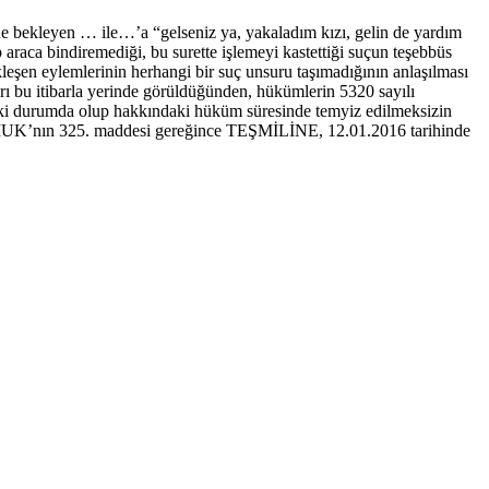
de bekleyen … ile…’a “gelseniz ya, yakaladım kızı, gelin de yardım
 araca bindiremediği, bu surette işlemeyi kastettiği suçun teşebbüs
kleşen eylemlerinin herhangi bir suç unsuru taşımadığının anlaşılması
arı bu itibarla yerinde görüldüğünden, hükümlerin 5320 sayılı
 durumda olup hakkındaki hüküm süresinde temyiz edilmeksizin
ı CMUK’nın 325. maddesi gereğince TEŞMİLİNE, 12.01.2016 tarihinde