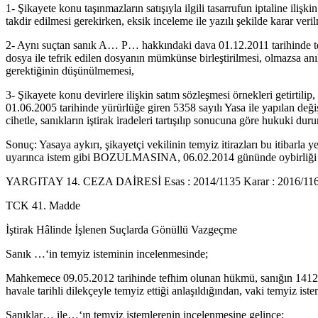
1- Şikayete konu taşınmazların satışıyla ilgili tasarrufun iptaline i
takdir edilmesi gerekirken, eksik inceleme ile yazılı şekilde karar veril
2- Aynı suçtan sanık A… P… hakkındaki dava 01.12.2011 tarihinde tefrik
dosya ile tefrik edilen dosyanın mümkünse birleştirilmesi, olmazsa anı
gerektiğinin düşünülmemesi,
3- Şikayete konu devirlere ilişkin satım sözleşmesi örnekleri getirtilip
01.06.2005 tarihinde yürürlüğe giren 5358 sayılı Yasa ile yapılan değ
cihetle, sanıkların iştirak iradeleri tartışılıp sonucuna göre hukuki duru
Sonuç: Yasaya aykırı, şikayetçi vekilinin temyiz itirazları bu itib
uyarınca istem gibi BOZULMASINA, 06.02.2014 gününde oybirliği ile
YARGITAY 14. CEZA DAİRESİ Esas : 2014/1135 Karar : 2016/116 
TCK 41. Madde
İştirak Hâlinde İşlenen Suçlarda Gönüllü Vazgeçme
Sanık …‘in temyiz isteminin incelenmesinde;
Mahkemece 09.05.2012 tarihinde tefhim olunan hükmü, sanığın 1412 s
havale tarihli dilekçeyle temyiz ettiği anlaşıldığından, vaki temyi
Sanıklar… ile…‘ın temyiz istemlerenin incelenmesine gelince;