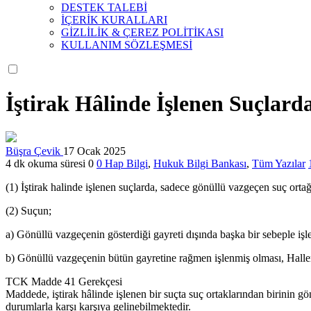
DESTEK TALEBİ
İÇERİK KURALLARI
GİZLİLİK & ÇEREZ POLİTİKASI
KULLANIM SÖZLEŞMESİ
İştirak Hâlinde İşlenen Suçlar
Büşra Çevik
17 Ocak 2025
4 dk okuma süresi
0
0
Hap Bilgi
,
Hukuk Bilgi Bankası
,
Tüm Yazılar
(1) İştirak halinde işlenen suçlarda, sadece gönüllü vazgeçen suç ort
(2) Suçun;
a) Gönüllü vazgeçenin gösterdiği gayreti dışında başka bir sebeple iş
b) Gönüllü vazgeçenin bütün gayretine rağmen işlenmiş olması, Hall
TCK Madde 41 Gerekçesi
Maddede, iştirak hâlinde işlenen bir suçta suç ortaklarından birinin g
durumlarla karşı karşıya gelinebilmektedir.