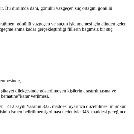
lir. Bu durumda dahi, gönüllü vazgeçen suç ortağını gönüllü
a rağmen, gönüllü vazgeçen ve suçun işlenmemesi için elinden gelen
geçme anına kadar gerçekleştirdiği fiillerin bağımsız bir suç
lenmesinde,
de şikayet dilekçesinde gösterilmeyen kişilerin araştırılmasına ve
beraatine”karar verilmesi,
ken 1412 sayılı Yasanın 322. maddesi uyarınca düzeltilmesi mümkün
ilisinin ismen belirtilmemiş olması nedeniyle 345. maddesi gereğince