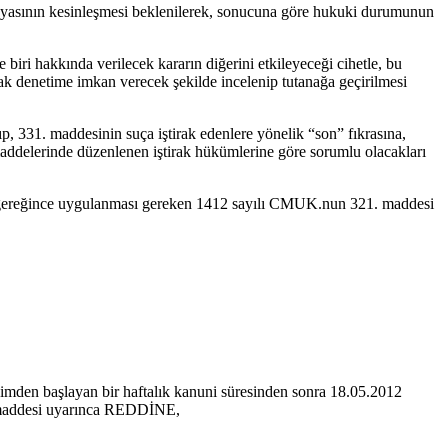
 dosyasının kesinleşmesi beklenilerek, sonucuna göre hukuki durumunun
biri hakkında verilecek kararın diğerini etkileyeceği cihetle, bu
arak denetime imkan verecek şekilde incelenip tutanağa geçirilmesi
ılıp, 331. maddesinin suça iştirak edenlere yönelik “son” fıkrasına,
 maddelerinde düzenlenen iştirak hükümlerine göre sorumlu olacakları
esi gereğince uygulanması gereken 1412 sayılı CMUK.nun 321. maddesi
mden başlayan bir haftalık kanuni süresinden sonra 18.05.2012
7. maddesi uyarınca REDDİNE,