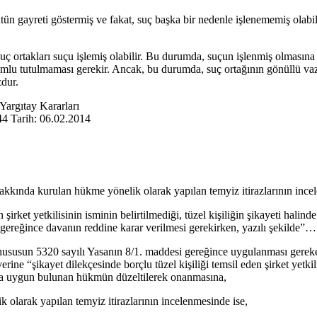
tün gayreti göstermiş ve fakat, suç başka bir nedenle işlenememiş olabi
uç ortakları suçu işlemiş olabilir. Bu durumda, suçun işlenmiş olmasın
rumlu tutulmaması gerekir. Ancak, bu durumda, suç ortağının gönüllü vaz
dur.
argıtay Kararları
 Tarih: 06.02.2014
akkında kurulan hükme yönelik olarak yapılan temyiz itirazlarının ince
 şirket yetkilisinin isminin belirtilmediği, tüzel kişiliğin şikayeti halin
reğince davanın reddine karar verilmesi gerekirken, yazılı şekilde”… 
 hususun 5320 sayılı Yasanın 8/1. maddesi gereğince uygulanması gere
ine “şikayet dilekçesinde borçlu tüzel kişiliği temsil eden şirket yetk
saya uygun bulunan hükmün düzeltilerek onanmasına,
arak yapılan temyiz itirazlarının incelenmesinde ise,