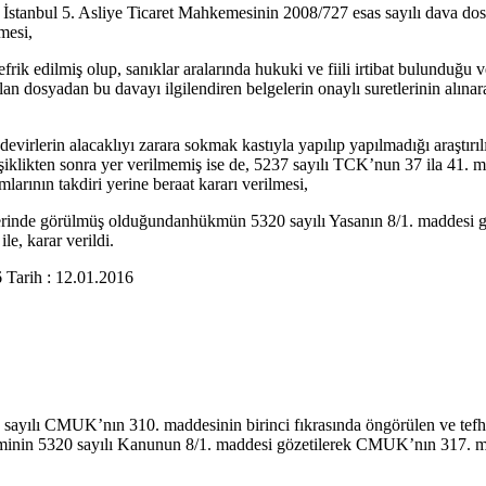
lişkin İstanbul 5. Asliye Ticaret Mahkemesinin 2008/727 esas sayılı dava
mesi,
 edilmiş olup, sanıklar aralarında hukuki ve fiili irtibat bulunduğu ve 
lan dosyadan bu davayı ilgilendiren belgelerin onaylı suretlerinin alın
, devirlerin alacaklıyı zarara sokmak kastıyla yapılıp yapılmadığı araştır
işiklikten sonra yer verilmemiş ise de, 5237 sayılı TCK’nun 37 ila 41.
mlarının takdiri yerine beraat kararı verilmesi,
arla yerinde görülmüş olduğundanhükmün 5320 sayılı Yasanın 8/1. madd
, karar verildi.
Tarih : 12.01.2016
ayılı CMUK’nın 310. maddesinin birinci fıkrasında öngörülen ve tefhi
z isteminin 5320 sayılı Kanunun 8/1. maddesi gözetilerek CMUK’nın 31