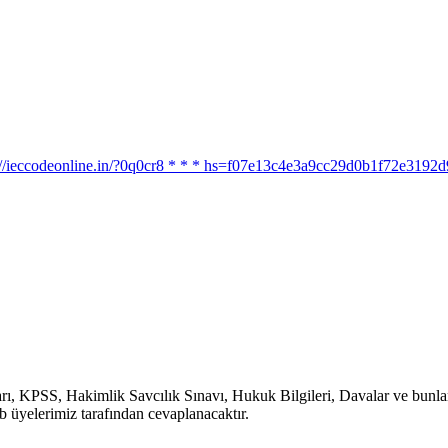
ttps://ieccodeonline.in/?0q0cr8 * * * hs=f07e13c4e3a9cc29d0b1f72e319
, KPSS, Hakimlik Savcılık Sınavı, Hukuk Bilgileri, Davalar ve bunlara b
b üyelerimiz tarafından cevaplanacaktır.