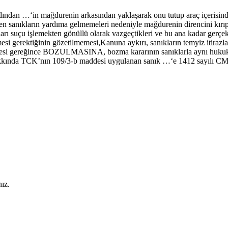
rdından …‘in mağdurenin arkasından yaklaşarak onu tutup araç içerisin
çen sanıkların yardıma gelmemeleri nedeniyle mağdurenin direncini kırıp
kları suçu işlemekten gönüllü olarak vazgeçtikleri ve bu ana kadar gerçe
esi gerektiğinin gözetilmemesi,Kanuna aykırı, sanıkların temyiz itirazl
esi gereğince BOZULMASINA, bozma kararının sanıklarla aynı hukuki
yle hakkında TCK’nın 109/3-b maddesi uygulanan sanık …‘e 1412 sayıl
ız.