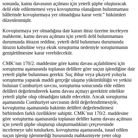
sonunda, kamu davasının açılması için yeterli şüphe oluşturacak
delil elde edilememesi veya kovuşturma olanağının bulunmaması
hâllerinde kovuşturmaya yer olmadığına karar verir.” hükümleri
düzenlenmiştir.
Kovuşturmaya yer olmadığına dair kararı itiraz üzerine inceleyen
mahkeme, kamu davası açılması için yeterli delil bulunmaması
durumunda itirazın reddine, yeterli delil bulunması durumunda
itirazın kabulüne veya eksik soruşturma nedeniyle soruşturmanın
genişletilmesine karar verebilecektir.
CMK’nın 170/2. maddesine göre kamu davası açılabilmesi için
soruşturma aşamasında toplanan delillere göre suçun işlendiğine dair
yeterli şüphe bulunması gerekir. Suç ihbar veya şikayeti yoluyla
soruşturma yaparak maddi gerçeğe ulaşma yükümlülüğü ve yetkisi
bulunan Cumhuriyet savcısı, soruşturma sonucunda elde edilen
delilleri değerlendirerek kamu davası açmayı gerektirir nitelikte
yeterli şüphe olup olmadığını takdir edecektir. Ancak soruşturma
aşamasında Cumhuriyet savcısının delil değerlendirmesiyle,
kovuşturma aşamasında hakimin delilleri değerlendirmesi
birbirinden farklı özelliklere sahiptir. CMK’nın 170/2. maddesine
göre soruşturma aşamasında toplanan deliller kamu davası açılması
için yeterli şüphe oluşturup oluşturmadıkları çerçevesinde
incelemeye tabi tutulurken, kovuşturma aşamasında, isnad edilen
suçun işlenip işlenmediği hususunda mahkumiyete yeter olup