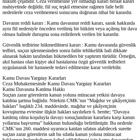
hüküm çeşididir. Ceza verilmesine yer olmadığı kararı beraat kararı
mahiyetinde değildir, fiil suç teşkil etmesine rağmen faile belli
nedenlerle ceza verilmemesi sonucunu doğruran nihai bir karardır.
Davanın reddi kararı : Kamu davasının reddi kararı, sanık hakkında
aynı fiil nedeniyle önceden verilmiş bir hüküm veya açılmış bir dava
olması halinde duruşma sona erdirilerek verilen bir karardır.
Güvenlik tedbirine hükmedilmesi kararı : Kamu davasında güvenlik
tedbiri, suçun işlenmesinden sonra failin tehlikelilik hali dikkate
alınarak hakim tarafından hükmedilen bir yaptırım türüdür. Örneğin,
akıl hastası olan kişiye akıl hastalarına özgü güvenlik tedbirleri
uygulanarak bir hastanede tedavi edilmesine karar verilebilir.
Kamu Davası Yargıtay Kararları
Ceza Muhakemesinde Kamu Davası Yargıtay Kararları
Kamu Davasına Katılma Hakkı
Suçtan zarar görenlerin kanun yoluna müracaat yetkisi davaya
katılma şartına bağlıdır. Nitekim CMK’nın “Mağdur ve şikâyetçinin
hakları” başlıklı 234. maddesinde, mağdur ve şikâyetçinin
kovuşturma evresine ilişkin hakları sayılırken 6. bentte; “Davaya
katılmış olma koşuluyla davayı sonuçlandıran kararlara karşı kanun
yollarına başvurma” hakkının bulunduğu belirtilmiştir. Bu nedenle
CMK’nın 260. maddesi uyarınca katılan sıfatını alabilecek surette
suçtan zarar görenlerin salt bu sıfatla kanun yoluna müracaat
haklarının bulunduğunun kabul edilebilmesi için kamu davasından