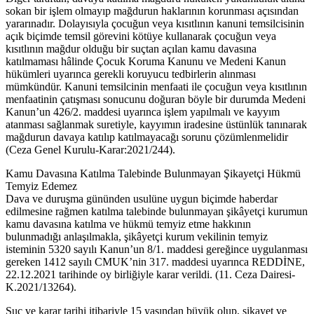
sokan bir işlem olmayıp mağdurun haklarının korunması açısından
yararınadır. Dolayısıyla çocuğun veya kısıtlının kanuni temsilcisinin
açık biçimde temsil görevini kötüye kullanarak çocuğun veya
kısıtlının mağdur olduğu bir suçtan açılan kamu davasına
katılmaması hâlinde Çocuk Koruma Kanunu ve Medeni Kanun
hükümleri uyarınca gerekli koruyucu tedbirlerin alınması
mümkündür. Kanuni temsilcinin menfaati ile çocuğun veya kısıtlının
menfaatinin çatışması sonucunu doğuran böyle bir durumda Medeni
Kanun’un 426/2. maddesi uyarınca işlem yapılmalı ve kayyım
atanması sağlanmak suretiyle, kayyımın iradesine üstünlük tanınarak
mağdurun davaya katılıp katılmayacağı sorunu çözümlenmelidir
(Ceza Genel Kurulu-Karar:2021/244).
Kamu Davasına Katılma Talebinde Bulunmayan Şikayetçi Hükmü
Temyiz Edemez
Dava ve duruşma gününden usulüne uygun biçimde haberdar
edilmesine rağmen katılma talebinde bulunmayan şikâyetçi kurumun
kamu davasına katılma ve hükmü temyiz etme hakkının
bulunmadığı anlaşılmakla, şikâyetçi kurum vekilinin temyiz
isteminin 5320 sayılı Kanun’un 8/1. maddesi gereğince uygulanması
gereken 1412 sayılı CMUK’nin 317. maddesi uyarınca REDDİNE,
22.12.2021 tarihinde oy birliğiyle karar verildi. (11. Ceza Dairesi-
K.2021/13264).
Suç ve karar tarihi itibariyle 15 yaşından büyük olup, şikayet ve