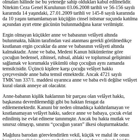
olmaları hâlinde ise bu yeteneğe sahip oldukları kabul edilmelidir.
Nitekim Ceza Genel Kurulunun 03.06.2008 tarihli ve 56-156 sayılı
kararında 14 yaşındaki, 27.01.2009 tarihli ve 145-8 sayılı kararında
da 10 yaşını tamamlamayan küçüğün cinsel istismar suçunda katılma
açısından ayırt etme gücünün bulunmadığına karar verilmiştir.
Ergin olmayan küçükler anne ve babasının velâyeti altında
bulunmakta, hâkim tarafından vasi atanması gerekli görülmedikçe
kısıtlanan ergin çocuklar da anne ve babasının velâyeti altında
kalmaktadır. Anne ve baba, Medeni Kanun hükümlerine göre
çocuğun bedensel, zihinsel, ruhsal, ahlaki ve toplumsal gelişimini
sağlamak ve korumakla yükümlü olup çocuğun aynı zamanda
temsilcisidir. Üçüncü kişilere karşı çocuğu velâyet hakkı
çerçevesinde anne baba temsil etmektedir. Ancak 4721 sayılı
TMK’nın 337/1. maddesi uyarınca anne ve baba evli değilse velâyet
kural olarak anneye ait olacaktır.
Anne-babanın kişilik haklarının bir parçası olan velâyet hakkı,
başkasına devredilemediği gibi bu haktan feragat da
edilememektedir. Kanuni bir neden olmadıkça kaldırılamayan ve
kısıtlanamayan velâyet hakkı, sadece anne ve babaya, çocuk evlat
edinilmiş ise evlat edinene tanınmıştır. Ancak bu hakta mutlak ve
sınırsız olmayıp, sınırını “çocuğun yararı” ilkesi oluşturmaktadır.
Mağdura barodan görevlendirilen vekil, küçük ve malul ile onun