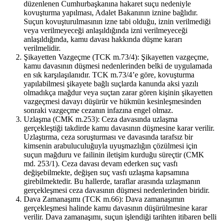
düzenlenen Cumhurbaşkanına hakaret suçu nedeniyle
kovuşturma yapılması, Adalet Bakanının iznine bağlıdır.
Suçun kovuşturulmasının izne tabi olduğu, iznin verilmediği
veya verilmeyeceği anlaşıldığında izni verilmeyeceği
anlaşıldığında, kamu davası hakkında düşme kararı
verilmelidir.
Şikayetten Vazgeçme (TCK m.73/4): Şikayetten vazgeçme,
kamu davasının düşmesi nedenlerinden belki de uygulamada
en sık karşılaşılanıdır. TCK m.73/4’e göre, kovuşturma
yapılabilmesi şikayete bağlı suçlarda kanunda aksi yazılı
olmadıkça mağdur veya suçtan zarar gören kişinin şikayetten
vazgeçmesi davayı düşürür ve hükmün kesinleşmesinden
sonraki vazgeçme cezanın infazına engel olmaz.
Uzlaşma (CMK m.253): Ceza davasında uzlaşma
gerçekleştiği takdirde kamu davasının düşmesine karar verilir.
Uzlaştırma, ceza soruşturması ve davasında tarafsız bir
kimsenin arabuluculuğuyla uyuşmazlığın çözülmesi için
suçun mağduru ve failinin iletişim kurduğu süreçtir (CMK
md. 253/1). Ceza davası devam ederken suç vasfı
değişebilmekte, değişen suç vasfı uzlaşma kapsamına
girebilmektedir. Bu hallerde, taraflar arasında uzlaşmanın
gerçekleşmesi ceza davasının düşmesi nedenlerinden biridir.
Dava Zamanaşımı (TCK m.66): Dava zamanaşımın
gerçekleşmesi halinde kamu davasının düşürülmesine karar
verilir. Dava zamanaşımı, suçun işlendiği tarihten itibaren belli