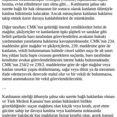
bozma, evlat edinilmeye razı olma gibi… Katılmanın şahsa sıkı
surette bağlı bir hak olmasının bir sonucu olarak katılanın ölümüyle
katılma hükümsüz kalacaktır. Ancak mirasçıların katılanın haklarını
takip etmek üzere davaya katılabilmeleri de mümkündür.
Diğer taraftan; CMK’nın getirdiği önemli yeniliklerden birisi de
mağdur, şikâyetçiler ve katılanların tıpkı şüpheli ve sanıklar gibi
belirli şartlarda baro tarafından görevlendirilen avukatın hukuki
yardımından yararlanma haklarına kavuşturulmasıdır. CMK’nın 234.
maddesine göre mağdur ve şikâyetçilerin, 239. maddesine göre de
katılanın, vekili bulunmaması halinde cinsel saldırı suçu ile alt sınırı
beş yıldan fazla hapis cezasını gerektiren suçlarda, baro tarafından
kendisine avukat görevlendirilmesini isteme hakkı bulunmaktadır.
CMK’nın 234/2 ve 239/2. maddelerine göre de eğer mağdur veya
katılan onsekiz yaşını doldurmamış, sağır veya dilsiz ya da meramını
ifade edemeyecek derecede malul olur ve bir vekili de bulunmazsa,
istemi aranmaksızın bir vekil görevlendirilecektir.
…
Katılmanın niteliği itibarıyla şahsa sıkı surette bağlı haklardan olması
ve Türk Medeni Kanunu’nun anılan hükümleri birlikte
gözetildiğinde; suçun mağduru olan küçük veya kısıtlı, ayırt etme
gücüne sahip ise davaya katılma veya katılmama noktasında
iradesine bakılacak kişi mağdurun bizzat kendisi olup, gerek kanuni