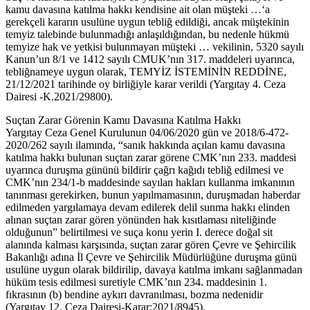
kamu davasına katılma hakkı kendisine ait olan müşteki …‘a
gerekçeli kararın usulüne uygun tebliğ edildiği, ancak müştekinin
temyiz talebinde bulunmadığı anlaşıldığından, bu nedenle hükmü
temyize hak ve yetkisi bulunmayan müşteki … vekilinin, 5320 sayılı
Kanun’un 8/1 ve 1412 sayılı CMUK’nın 317. maddeleri uyarınca,
tebliğnameye uygun olarak, TEMYİZ İSTEMİNİN REDDİNE,
21/12/2021 tarihinde oy birliğiyle karar verildi (Yargıtay 4. Ceza
Dairesi -K.2021/29800).
Suçtan Zarar Görenin Kamu Davasına Katılma Hakkı
Yargıtay Ceza Genel Kurulunun 04/06/2020 gün ve 2018/6-472-
2020/262 sayılı ilamında, “sanık hakkında açılan kamu davasına
katılma hakkı bulunan suçtan zarar görene CMK’nın 233. maddesi
uyarınca duruşma gününü bildirir çağrı kağıdı tebliğ edilmesi ve
CMK’nın 234/1-b maddesinde sayılan hakları kullanma imkanının
tanınması gerekirken, bunun yapılmamasının, duruşmadan haberdar
edilmeden yargılamaya devam edilerek delil sunma hakkı elinden
alınan suçtan zarar gören yönünden hak kısıtlaması niteliğinde
olduğunun” belirtilmesi ve suça konu yerin I. derece doğal sit
alanında kalması karşısında, suçtan zarar gören Çevre ve Şehircilik
Bakanlığı adına İl Çevre ve Şehircilik Müdürlüğüne duruşma günü
usulüne uygun olarak bildirilip, davaya katılma imkanı sağlanmadan
hüküm tesis edilmesi suretiyle CMK’nın 234. maddesinin 1.
fıkrasının (b) bendine aykırı davranılması, bozma nedenidir
(Yargıtay 12. Ceza Dairesi-Karar:2021/8945).