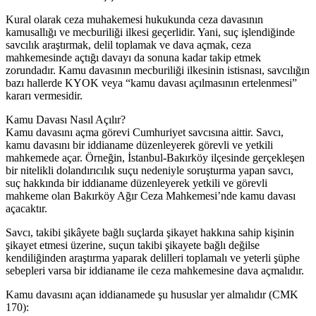
Kural olarak ceza muhakemesi hukukunda ceza davasının
kamusallığı ve mecburiliği ilkesi geçerlidir. Yani, suç işlendiğinde
savcılık araştırmak, delil toplamak ve dava açmak, ceza
mahkemesinde açtığı davayı da sonuna kadar takip etmek
zorundadır. Kamu davasının mecburiliği ilkesinin istisnası, savcılığın
bazı hallerde KYOK veya “kamu davası açılmasının ertelenmesi”
kararı vermesidir.
Kamu Davası Nasıl Açılır?
Kamu davasını açma görevi Cumhuriyet savcısına aittir. Savcı,
kamu davasını bir iddianame düzenleyerek görevli ve yetkili
mahkemede açar. Örneğin, İstanbul-Bakırköy ilçesinde gerçekleşen
bir nitelikli dolandırıcılık suçu nedeniyle soruşturma yapan savcı,
suç hakkında bir iddianame düzenleyerek yetkili ve görevli
mahkeme olan Bakırköy Ağır Ceza Mahkemesi’nde kamu davası
açacaktır.
Savcı, takibi şikâyete bağlı suçlarda şikayet hakkına sahip kişinin
şikayet etmesi üzerine, suçun takibi şikayete bağlı değilse
kendiliğinden araştırma yaparak delilleri toplamalı ve yeterli şüphe
sebepleri varsa bir iddianame ile ceza mahkemesine dava açmalıdır.
Kamu davasını açan iddianamede şu hususlar yer almalıdır (CMK
170):