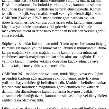
kanuni temsilcisine ceza muhakemesinde yardımcı olacak kişidir.
Başka bir anlatımla, bu hukuki yardım görevi, kanuni temsilcinin
kanundan kaynaklanan yetkilerini bertaraf etmemektedir. Kanuni
temsilcinin küçük veya malule kendi vekil görevlendirdiği takdirde
CMK’nın 234/2 ve 239/2. maddelerine göre barodan avukat
görevlendirilmesi söz konusu olmayacağı gibi, kanuni temsilcinin
küçük veya malule sonradan vekil görevlendirmesi hâlinde
mahkemenin talebi üzerine baro tarafından belirlenen vekilin görevi
sona erecektir.
Şüpheli ve sanıklar bakımından müdafisinin ayrıca bir karara ihtiyaç
kalmaksızın kanun yoluna müracaat edilebilmesi mümkündür. Buna
karşın mağdur vekilinin mağdur adına kanun yoluna müracaat
edebilmesi ancak mağdurun katılan sıfatı almasına bağlıdır. Bunun
yanında kanun, mağdur vekiline doğrudan küçük adına davaya
katılma talep etme yetkisi vermemektedir.
CMK’nın 261. maddesinde avukatın, müdafiliğini veya vekilliğini
üstlendiği kişilerin açık arzusuna aykırı olmamak şartıyla kanun
yollarına başvurabileceği belirtilmektedir. Maddede belirtilen avukat
tabirine baro tarafından mağdurlara görevlendirilen avukatlar da
dahildir. Bu düzenlemede kanun yollarına başvurusu yetkisi
açısından ele alındığı üzere, kanuni temsilci asil olup vekilin yetkileri
asilden fazla olamayacaktır.
Diğer taraftan, davaya katılma mağduru hukuken yükümlülük altına