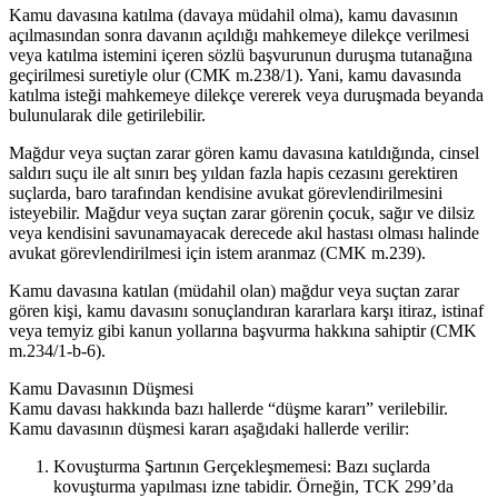
Kamu davasına katılma (davaya müdahil olma), kamu davasının
açılmasından sonra davanın açıldığı mahkemeye dilekçe verilmesi
veya katılma istemini içeren sözlü başvurunun duruşma tutanağına
geçirilmesi suretiyle olur (CMK m.238/1). Yani, kamu davasında
katılma isteği mahkemeye dilekçe vererek veya duruşmada beyanda
bulunularak dile getirilebilir.
Mağdur veya suçtan zarar gören kamu davasına katıldığında, cinsel
saldırı suçu ile alt sınırı beş yıldan fazla hapis cezasını gerektiren
suçlarda, baro tarafından kendisine avukat görevlendirilmesini
isteyebilir. Mağdur veya suçtan zarar görenin çocuk, sağır ve dilsiz
veya kendisini savunamayacak derecede akıl hastası olması halinde
avukat görevlendirilmesi için istem aranmaz (CMK m.239).
Kamu davasına katılan (müdahil olan) mağdur veya suçtan zarar
gören kişi, kamu davasını sonuçlandıran kararlara karşı itiraz, istinaf
veya temyiz gibi kanun yollarına başvurma hakkına sahiptir (CMK
m.234/1-b-6).
Kamu Davasının Düşmesi
Kamu davası hakkında bazı hallerde “düşme kararı” verilebilir.
Kamu davasının düşmesi kararı aşağıdaki hallerde verilir:
Kovuşturma Şartının Gerçekleşmemesi: Bazı suçlarda
kovuşturma yapılması izne tabidir. Örneğin, TCK 299’da