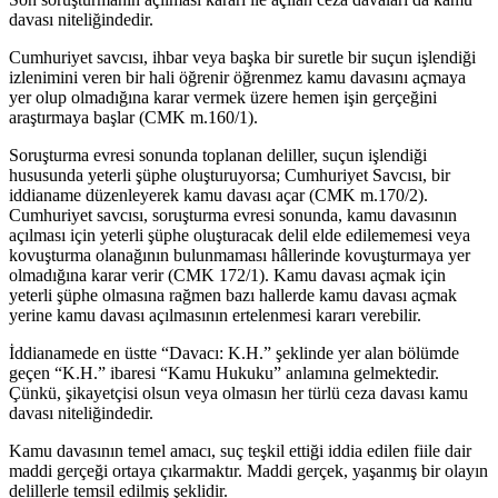
davası niteliğindedir.
Cumhuriyet savcısı, ihbar veya başka bir suretle bir suçun işlendiği
izlenimini veren bir hali öğrenir öğrenmez kamu davasını açmaya
yer olup olmadığına karar vermek üzere hemen işin gerçeğini
araştırmaya başlar (CMK m.160/1).
Soruşturma evresi sonunda toplanan deliller, suçun işlendiği
hususunda yeterli şüphe oluşturuyorsa; Cumhuriyet Savcısı, bir
iddianame düzenleyerek kamu davası açar (CMK m.170/2).
Cumhuriyet savcısı, soruşturma evresi sonunda, kamu davasının
açılması için yeterli şüphe oluşturacak delil elde edilememesi veya
kovuşturma olanağının bulunmaması hâllerinde kovuşturmaya yer
olmadığına karar verir (CMK 172/1). Kamu davası açmak için
yeterli şüphe olmasına rağmen bazı hallerde kamu davası açmak
yerine kamu davası açılmasının ertelenmesi kararı verebilir.
İddianamede en üstte “Davacı: K.H.” şeklinde yer alan bölümde
geçen “K.H.” ibaresi “Kamu Hukuku” anlamına gelmektedir.
Çünkü, şikayetçisi olsun veya olmasın her türlü ceza davası kamu
davası niteliğindedir.
Kamu davasının temel amacı, suç teşkil ettiği iddia edilen fiile dair
maddi gerçeği ortaya çıkarmaktır. Maddi gerçek, yaşanmış bir olayın
delillerle temsil edilmiş şeklidir.