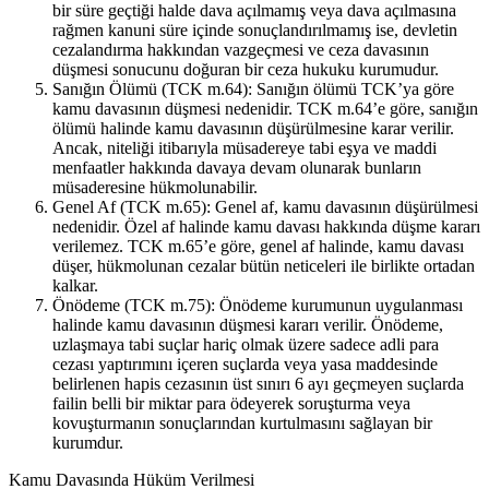
bir süre geçtiği halde dava açılmamış veya dava açılmasına
rağmen kanuni süre içinde sonuçlandırılmamış ise, devletin
cezalandırma hakkından vazgeçmesi ve ceza davasının
düşmesi sonucunu doğuran bir ceza hukuku kurumudur.
Sanığın Ölümü (TCK m.64): Sanığın ölümü TCK’ya göre
kamu davasının düşmesi nedenidir. TCK m.64’e göre, sanığın
ölümü halinde kamu davasının düşürülmesine karar verilir.
Ancak, niteliği itibarıyla müsadereye tabi eşya ve maddi
menfaatler hakkında davaya devam olunarak bunların
müsaderesine hükmolunabilir.
Genel Af (TCK m.65): Genel af, kamu davasının düşürülmesi
nedenidir. Özel af halinde kamu davası hakkında düşme kararı
verilemez. TCK m.65’e göre, genel af halinde, kamu davası
düşer, hükmolunan cezalar bütün neticeleri ile birlikte ortadan
kalkar.
Önödeme (TCK m.75): Önödeme kurumunun uygulanması
halinde kamu davasının düşmesi kararı verilir. Önödeme,
uzlaşmaya tabi suçlar hariç olmak üzere sadece adli para
cezası yaptırımını içeren suçlarda veya yasa maddesinde
belirlenen hapis cezasının üst sınırı 6 ayı geçmeyen suçlarda
failin belli bir miktar para ödeyerek soruşturma veya
kovuşturmanın sonuçlarından kurtulmasını sağlayan bir
kurumdur.
Kamu Davasında Hüküm Verilmesi