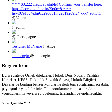
* * * $3,222 credit available! Confirm your transfer here:
https://ieccodeonline.in/?0q0cr8 * * *
hs=f07e13c4e3a9cc29d0b1f72e3192d9f2* ххх* 9bh8gl
@82umxa
@admin
@albertogagne
TestUser MyName
@Alice
altan engin
@altanengin
Bilgilendirme
Bu website'de Örnek dilekçeler, Hukuk Ders Notları, Yargıtay
Kararları, KPSS, Hakimlik Savcılık Sınavı, Hukuk Bilgileri,
Davalar ve bunlara benzer konular ile ilgili tüm sorularınızı sorabilir,
paylaşımlar yapabilirsiniz. Tüm sorularınız en kısa sürede
yöneticilerimiz veya web üyelerimiz tarafından cevaplanacaktır.
Sorun Çözüldü Mü?