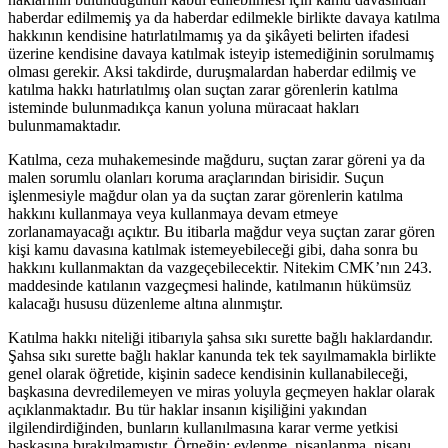
haberdar edilmemiş ya da haberdar edilmekle birlikte davaya katılma
hakkının kendisine hatırlatılmamış ya da şikâyeti belirten ifadesi
üzerine kendisine davaya katılmak isteyip istemediğinin sorulmamış
olması gerekir. Aksi takdirde, duruşmalardan haberdar edilmiş ve
katılma hakkı hatırlatılmış olan suçtan zarar görenlerin katılma
isteminde bulunmadıkça kanun yoluna müracaat hakları
bulunmamaktadır.
Katılma, ceza muhakemesinde mağduru, suçtan zarar göreni ya da
malen sorumlu olanları koruma araçlarından birisidir. Suçun
işlenmesiyle mağdur olan ya da suçtan zarar görenlerin katılma
hakkını kullanmaya veya kullanmaya devam etmeye
zorlanamayacağı açıktır. Bu itibarla mağdur veya suçtan zarar gören
kişi kamu davasına katılmak istemeyebileceği gibi, daha sonra bu
hakkını kullanmaktan da vazgeçebilecektir. Nitekim CMK’nın 243.
maddesinde katılanın vazgeçmesi halinde, katılmanın hükümsüz
kalacağı hususu düzenleme altına alınmıştır.
Katılma hakkı niteliği itibarıyla şahsa sıkı surette bağlı haklardandır.
Şahsa sıkı surette bağlı haklar kanunda tek tek sayılmamakla birlikte
genel olarak öğretide, kişinin sadece kendisinin kullanabileceği,
başkasına devredilemeyen ve miras yoluyla geçmeyen haklar olarak
açıklanmaktadır. Bu tür haklar insanın kişiliğini yakından
ilgilendirdiğinden, bunların kullanılmasına karar verme yetkisi
başkasına bırakılmamıştır. Örneğin; evlenme, nişanlanma, nişanı