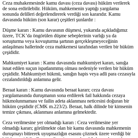
Ceza muhakemesinde kamu davası (ceza davası) hüküm verilerek
de sona erdirilebilir. Hüküm, mahkemenin yaptığı yargılama
sonunda delilleri değerlendirerek verdiği son kararıdır. Kamu
davasında hüküm (son karar) çeşitleri şunlardır :
Düşme kararı : Kamu davasının düşmesi, yukarıda açıkladığımız
üzere, TCK’da öngörülen düşme sebeplerinin varlığı ya da
soruşturma veya kovuşturma şartının gerçekleşmeyeceğinin
anlaşılması hallerinde ceza mahkemesi tarafından verilen bir hüküm
çeşididir.
Mahkumiyet kararı : Kamu davasında mahkumiyet kararı, sanığa
isnat edilen suçun ispatlanmmış olması nedeniyle verilen bir hüküm
çeşididir. Mahkumiyet hükmü, sanığın hapis veya adli para cezasıyla
cezalandırıldığı anlamına gelir.
Beraat kararı : Kamu davasında beraat kararı; ceza davası
yargılamasında duruşmanın sona erdilerek fail hakkında cezaya
hükmolunmaması ve failin adeta aklanması neticesini doğuran bir
hüküm çeşididir (CMK m.223/2). Beraat, halk dilinde bir kimsenin
temize çıkması, aklanması anlamına gelmektedir.
Ceza verilmesine yer olmadığı kararı : Ceza verilmesine yer
olmadığı kararı; görülmekte olan bir kamu davasında mahkemenin
duruşmayı bitirerek uyuşmazlığın esasını çözmek üzere verdiği bir