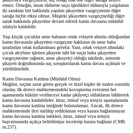
etmez. Örneğin, insan öldürme suçu işledikleri iddiasıyla yargılanan
iki sanıktan biri hakkında yapılan şikayetten vazgeçmenin diğer
sanığa hiçbir etkisi olmaz. Müşteki şikayetten vazgeçmediği diğer
sanık hakkında şikayetine devam ederek kamu davasına müdahil
sıfatıyla katılabilir.
Yaşı küçük çocuklar anne babanın ortak velayeti altında olduğundan
kamu davasında şikayetten vazgeçme hakkının da anne baba
tarafından ortak kullanılması gerekir. Yani, ortak velayet altındaki
çocuk aleyhine işlenen şikayete tabi bir suçta baba şikayetten
vazgeçmesine rağmen, anne şikayetçi olduğu takdirde, annenin
şikayeti doğrultusunda suç soruşturularak kamu davası açılmalı ve
yürütülmelidir.
Kamu Davasına Katılma (Müdahil Olma)
Mağdur, suçtan zarar gören gerçek ve tüzel kişiler ile malen sorumlu
olanlar, ilk derece mahkemesindeki kovuşturma evresinin her
aşamasında hüküm verilinceye kadar şikâyetçi olduklarını bildirerek
kamu davasına katılabilirler. itiraz, istinaf veya temyiz aşamalarında
kamu davasına katılma isteğinde bulunulamaz. Ancak, ilk derece
mahkemesinde ileri sürülüp reddolunan veya karara bağlanmayan
kamu davasına katılma istekleri, itiraz, istinaf veya temyiz
başvurusunda açıkça belirtilmişse incelenip karara bağlanır (CMK
m.237).