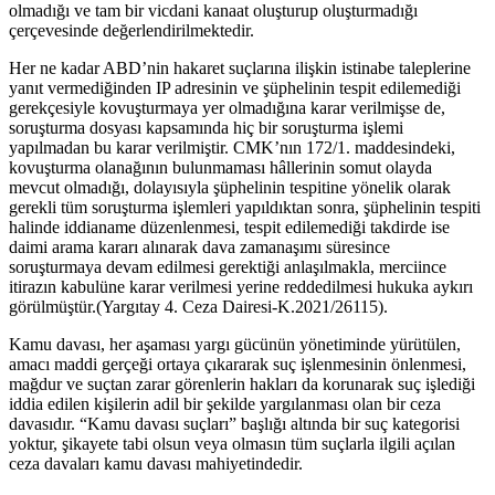
olmadığı ve tam bir vicdani kanaat oluşturup oluşturmadığı
çerçevesinde değerlendirilmektedir.
Her ne kadar ABD’nin hakaret suçlarına ilişkin istinabe taleplerine
yanıt vermediğinden IP adresinin ve şüphelinin tespit edilemediği
gerekçesiyle kovuşturmaya yer olmadığına karar verilmişse de,
soruşturma dosyası kapsamında hiç bir soruşturma işlemi
yapılmadan bu karar verilmiştir. CMK’nın 172/1. maddesindeki,
kovuşturma olanağının bulunmaması hâllerinin somut olayda
mevcut olmadığı, dolayısıyla şüphelinin tespitine yönelik olarak
gerekli tüm soruşturma işlemleri yapıldıktan sonra, şüphelinin tespiti
halinde iddianame düzenlenmesi, tespit edilemediği takdirde ise
daimi arama kararı alınarak dava zamanaşımı süresince
soruşturmaya devam edilmesi gerektiği anlaşılmakla, merciince
itirazın kabulüne karar verilmesi yerine reddedilmesi hukuka aykırı
görülmüştür.(Yargıtay 4. Ceza Dairesi-K.2021/26115).
Kamu davası, her aşaması yargı gücünün yönetiminde yürütülen,
amacı maddi gerçeği ortaya çıkararak suç işlenmesinin önlenmesi,
mağdur ve suçtan zarar görenlerin hakları da korunarak suç işlediği
iddia edilen kişilerin adil bir şekilde yargılanması olan bir ceza
davasıdır. “Kamu davası suçları” başlığı altında bir suç kategorisi
yoktur, şikayete tabi olsun veya olmasın tüm suçlarla ilgili açılan
ceza davaları kamu davası mahiyetindedir.