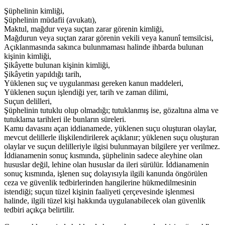
Şüphelinin kimliği,
Şüphelinin müdafii (avukatı),
Maktul, mağdur veya suçtan zarar görenin kimliği,
Mağdurun veya suçtan zarar görenin vekili veya kanunî temsilcisi,
Açıklanmasında sakınca bulunmaması halinde ihbarda bulunan
kişinin kimliği,
Şikâyette bulunan kişinin kimliği,
Şikâyetin yapıldığı tarih,
Yüklenen suç ve uygulanması gereken kanun maddeleri,
Yüklenen suçun işlendiği yer, tarih ve zaman dilimi,
Suçun delilleri,
Şüphelinin tutuklu olup olmadığı; tutuklanmış ise, gözaltına alma ve
tutuklama tarihleri ile bunların süreleri.
Kamu davasını açan iddianamede, yüklenen suçu oluşturan olaylar,
mevcut delillerle ilişkilendirilerek açıklanır; yüklenen suçu oluşturan
olaylar ve suçun delilleriyle ilgisi bulunmayan bilgilere yer verilmez.
İddianamenin sonuç kısmında, şüphelinin sadece aleyhine olan
hususlar değil, lehine olan hususlar da ileri sürülür. İddianamenin
sonuç kısmında, işlenen suç dolayısıyla ilgili kanunda öngörülen
ceza ve güvenlik tedbirlerinden hangilerine hükmedilmesinin
istendiği; suçun tüzel kişinin faaliyeti çerçevesinde işlenmesi
halinde, ilgili tüzel kişi hakkında uygulanabilecek olan güvenlik
tedbiri açıkça belirtilir.