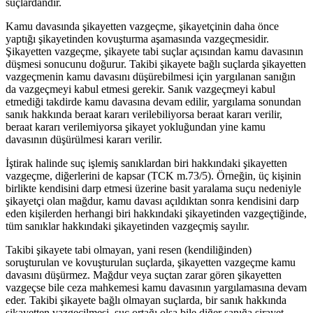
suçlardandır.
Kamu davasında şikayetten vazgeçme, şikayetçinin daha önce
yaptığı şikayetinden kovuşturma aşamasında vazgeçmesidir.
Şikayetten vazgeçme, şikayete tabi suçlar açısından kamu davasının
düşmesi sonucunu doğurur. Takibi şikayete bağlı suçlarda şikayetten
vazgeçmenin kamu davasını düşürebilmesi için yargılanan sanığın
da vazgeçmeyi kabul etmesi gerekir. Sanık vazgeçmeyi kabul
etmediği takdirde kamu davasına devam edilir, yargılama sonundan
sanık hakkında beraat kararı verilebiliyorsa beraat kararı verilir,
beraat kararı verilemiyorsa şikayet yokluğundan yine kamu
davasının düşürülmesi kararı verilir.
İştirak halinde suç işlemiş sanıklardan biri hakkındaki şikayetten
vazgeçme, diğerlerini de kapsar (TCK m.73/5). Örneğin, üç kişinin
birlikte kendisini darp etmesi üzerine basit yaralama suçu nedeniyle
şikayetçi olan mağdur, kamu davası açıldıktan sonra kendisini darp
eden kişilerden herhangi biri hakkındaki şikayetinden vazgeçtiğinde,
tüm sanıklar hakkındaki şikayetinden vazgeçmiş sayılır.
Takibi şikayete tabi olmayan, yani resen (kendiliğinden)
soruşturulan ve kovuşturulan suçlarda, şikayetten vazgeçme kamu
davasını düşürmez. Mağdur veya suçtan zarar gören şikayetten
vazgeçse bile ceza mahkemesi kamu davasının yargılamasına devam
eder. Takibi şikayete bağlı olmayan suçlarda, bir sanık hakkında
şikayetten vazgeçilmesi, suç ortağı olsa bile diğer sanığa sirayet