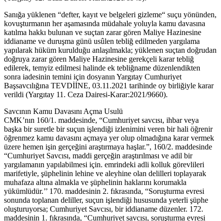
Sanığa yüklenen “defter, kayıt ve belgeleri gizleme“ suçu yönünden,
kovuşturmanın her aşamasında müdahale yoluyla kamu davasına
katılma hakkı bulunan ve suçtan zarar gören Maliye Hazinesine
iddianame ve duruşma günü usûlen tebliğ edilmeden yargılama
yapılarak hüküm kurulduğu anlaşılmakla; yüklenen suçtan doğrudan
doğruya zarar gören Maliye Hazinesine gerekçeli karar tebliğ
edilerek, temyiz edilmesi halinde ek tebliğname düzenlendikten
sonra iadesinin temini için dosyanın Yargıtay Cumhuriyet
Başsavcılığına TEVDİİNE, 03.11.2021 tarihinde oy birliğiyle karar
verildi (Yargıtay 11. Ceza Dairesi-Karar:2021/9660).
Savcının Kamu Davasını Açma Usulü
CMK’nın 160/1. maddesinde, “Cumhuriyet savcısı, ihbar veya
başka bir suretle bir suçun işlendiği izlenimini veren bir hali öğrenir
öğrenmez kamu davasını açmaya yer olup olmadığına karar vermek
üzere hemen işin gerçeğini araştırmaya haşlar.”, 160/2. maddesinde
“Cumhuriyet Savcısı, maddi gerçeğin araştırılması ve adil bir
yargılamanın yapılabilmesi için. emrindeki adli kolluk görevlileri
marifetiyle, şüphelinin lehine ve aleyhine olan delilleri toplayarak
muhafaza altına almakla ve şüphelinin haklarını korumakla
yükümlüdür.’’ 170. maddesinin 2. fıkrasında, “Soruşturma evresi
sonunda toplanan deliller, suçun işlendiği hususunda yeterli şüphe
oluşturuyorsa; Cumhuriyet Savcısı, bir iddianame düzenler. 172.
maddesinin 1. fıkrasında, “Cumhuriyet savcısı, soruşturma evresi