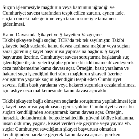
Suçun işlenmesiyle mağdurun veya kamunun uğradığı ve
Cumhuriyet savcısı tarafından tespit edilen zararın, aynen iade,
suçtan önceki hale getirme veya tazmin suretiyle tamamen
giderilmesi.
Kamu Davasında Şikayet ve Şikayetten Vazgeçme
Takibi şikayete bağlı suçlar, TCK’da tek tek sayılmıştır. Takibi
şikayete bağlı suçlarda kamu davası açılması mağdur veya suçtan
zarar görenin şikayet başvurusu yapmasına bağlıdır. Şikayet
başvurusu üzerine, Cumhuriyet savcısı soruşturma başlatarak suç
işlendiğine ilişkin yeterli şüphe görürse bir iddianame düzenleyerek
ceza mahkemesine kamu davası açar. Örneğin, basit yaralama ve
hakaret suçu işlendiğini ileri süren mağdurun şikayeti üzerine
soruşturma yaparak suçun işlendiğini tespit eden Cumhuriyet
savcısı, failin basit yaralama veya hakaret suçundan cezalandırılması
için asliye ceza mahkemesinde kamu davası açacaktır.
Takibi şikayete bağlı olmayan suçlarda soruşturma yapılabilmesi için
şikayet başvurusu yapılmasına gerek yoktur. Cumhuriyet savcısı bu
suçları kendiliğinden soruşturarak kamu davası açar. Örneğin,
hırsızlık, dolandırıcılık, belgede sahtecilik, güveni kötüye kullanma,
insan öldürme, yağma, kişisel verileri ele geçirme veya yayma vb.
suçlar Cumhuriyet savcılığının şikayet başvurusu olmadan
kendiliğinden harekete geçerek kamu davası açması gereken