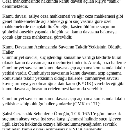
Ceza mahkemesinde hakkında kamu davası açılan kişiye “sanık”
denilmektedir.
Kamu davası, asliye ceza mahkemesi ve ağır ceza mahkemesi gibi
genel mahkemelerde açılabileceği gibi suç vasfına göre özel
mahkemelerde de açılabilir. Örneğin, kasten öldürme suçunun
şüphelisi onsekiz yaşından küçük ise, kamu davasına bakmaya
çocuk ağır ceza mahkemesi görevlidir.
Kamu Davasının Açılmasında Savcının Takdir Yetkisinin Olduğu
Haller
Cumhuriyet savcısı, suç işlendiği kanaatine vardığı takdirde kural
olarak kamu davasını açma mecburiyetindedir. Ancak, bazı hallerde
Cumhuriyet savcısının kamu davası açıp açmama konusunda takdir
yetkisi vardır. Cumhuriyet savcısının kamu davasını açıp açmama
konusunda takdir yetkisinin olduğu hallerde, cumhuriyet savcısı
kovuşturmaya yer olmadığına dair karar (KYOK) verebileceği gibi
kamu davası açılmasının ertelenmesi kararı da verebilir.
Cumhuriyet savcısının kamu davası açıp açmama konusunda takdir
yetkisine sahip olduğu haller şunlardır (CMK m.171):
Şahsi Cezasızlık Sebepleri : Örneğin, TCK 167/1’e göre hırsızlık
suçunun altsoy veya üst soya karşı işlenmesi halinde suçu işleyen
ilgili akraba hakkında cezaya hükmolunmayacağından savcılık
tarafından kamu davası açılmayarak KYOK verilebilir.