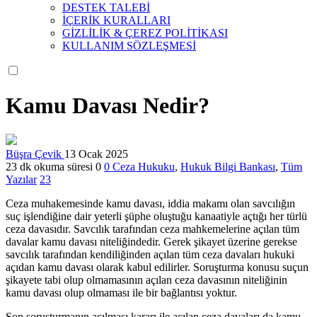
DESTEK TALEBİ
İÇERİK KURALLARI
GİZLİLİK & ÇEREZ POLİTİKASI
KULLANIM SÖZLEŞMESİ
Kamu Davası Nedir?
Büşra Çevik
13 Ocak 2025
23 dk okuma süresi
0
0
Ceza Hukuku
,
Hukuk Bilgi Bankası
,
Tüm
Yazılar
23
Ceza muhakemesinde kamu davası, iddia makamı olan savcılığın
suç işlendiğine dair yeterli şüphe oluştuğu kanaatiyle açtığı her türlü
ceza davasıdır. Savcılık tarafından ceza mahkemelerine açılan tüm
davalar kamu davası niteliğindedir. Gerek şikayet üzerine gerekse
savcılık tarafından kendiliğinden açılan tüm ceza davaları hukuki
açıdan kamu davası olarak kabul edilirler. Soruşturma konusu suçun
şikayete tabi olup olmamasının açılan ceza davasının niteliğinin
kamu davası olup olmaması ile bir bağlantısı yoktur.
Son soruşturmanın açılması kararı ile açılan ceza davaları da kamu