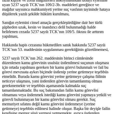
fazla kişiyle ve zorla mağdureleri alıkoymasından dolayı eylemine
uyan 5237 sayılı TCK’nın 109/2-3b. maddeleri gereğince ve
mağdur sayısınca mahkumiyeti yerine suç vasfının tayininde hataya
düşülerek yazılı şekilde hüküm kurulması,
Sanığın eylemini cinsel amaçla gerçekleştirdiğine dair her türlü
şüpheden uzak, kesin ve inandırıcı delil bulunmadığı halde
belirlenen cezada 5237 sayılı TCK’nın 109/5. fıkrası ile arttırım
yapılması,
Hakkında hapis cezasına hükmedilen sanık hakkında 5237 sayılı
TCK’nın 53. maddesinin uygulanması gerektiğinin gözetilmemesi,
5237 sayılı TCK’nın 262. maddesinin birinci cümlesinde
düzenlenen kamu görevinin usulsüz üstlenilmesi suçunun oluşması
için ortada yapılması gereken bir kamu görevi bulunmalı ve fail bu
görevi mevzuata aykırı biçimde üstlenip yerine getirmeye teşebbüs
etmelidir. Burada kamu görevini yerine getirmeye çalışma fiilinin
neticeye ulaşması, yani üstlenilen görevin tamamlanmış olması
gerekmemekte ve teşebbüs aşamasında kalmakla suç
tamamlanmaktadır. Bu suç bakımından failin kamu görevlisi
olmaması veya üstlenmek istediği kamu görevini yapmaya yetkili ve
görevli bulunmayan bir kamu görevlisi olması gerekir. Suç
memuriyet sıfatını değil kamu görevini üstlenmeye (yerine
getirmeye) teşebbüs edilmesi halinde oluşur. Başka bir deyişle failin
kendisine memur süsü vermesi yetmemekte, ayrıca üstlenilen