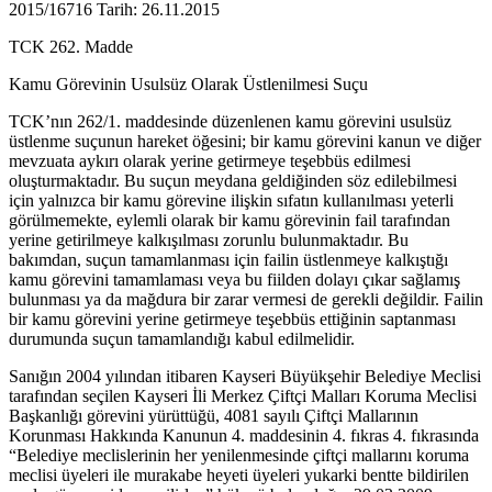
2015/16716 Tarih: 26.11.2015
TCK 262. Madde
Kamu Görevinin Usulsüz Olarak Üstlenilmesi Suçu
TCK’nın 262/1. maddesinde düzenlenen kamu görevini usulsüz
üstlenme suçunun hareket öğesini; bir kamu görevini kanun ve diğer
mevzuata aykırı olarak yerine getirmeye teşebbüs edilmesi
oluşturmaktadır. Bu suçun meydana geldiğinden söz edilebilmesi
için yalnızca bir kamu görevine ilişkin sıfatın kullanılması yeterli
görülmemekte, eylemli olarak bir kamu görevinin fail tarafından
yerine getirilmeye kalkışılması zorunlu bulunmaktadır. Bu
bakımdan, suçun tamamlanması için failin üstlenmeye kalkıştığı
kamu görevini tamamlaması veya bu fiilden dolayı çıkar sağlamış
bulunması ya da mağdura bir zarar vermesi de gerekli değildir. Failin
bir kamu görevini yerine getirmeye teşebbüs ettiğinin saptanması
durumunda suçun tamamlandığı kabul edilmelidir.
Sanığın 2004 yılından itibaren Kayseri Büyükşehir Belediye Meclisi
tarafından seçilen Kayseri İli Merkez Çiftçi Malları Koruma Meclisi
Başkanlığı görevini yürüttüğü, 4081 sayılı Çiftçi Mallarının
Korunması Hakkında Kanunun 4. maddesinin 4. fıkras 4. fıkrasında
“Belediye meclislerinin her yenilenmesinde çiftçi mallarını koruma
meclisi üyeleri ile murakabe heyeti üyeleri yukarki bentte bildirilen