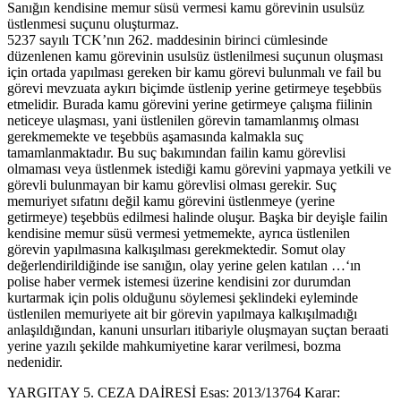
Sanığın kendisine memur süsü vermesi kamu görevinin usulsüz
üstlenmesi suçunu oluşturmaz.
5237 sayılı TCK’nın 262. maddesinin birinci cümlesinde
düzenlenen kamu görevinin usulsüz üstlenilmesi suçunun oluşması
için ortada yapılması gereken bir kamu görevi bulunmalı ve fail bu
görevi mevzuata aykırı biçimde üstlenip yerine getirmeye teşebbüs
etmelidir. Burada kamu görevini yerine getirmeye çalışma fiilinin
neticeye ulaşması, yani üstlenilen görevin tamamlanmış olması
gerekmemekte ve teşebbüs aşamasında kalmakla suç
tamamlanmaktadır. Bu suç bakımından failin kamu görevlisi
olmaması veya üstlenmek istediği kamu görevini yapmaya yetkili ve
görevli bulunmayan bir kamu görevlisi olması gerekir. Suç
memuriyet sıfatını değil kamu görevini üstlenmeye (yerine
getirmeye) teşebbüs edilmesi halinde oluşur. Başka bir deyişle failin
kendisine memur süsü vermesi yetmemekte, ayrıca üstlenilen
görevin yapılmasına kalkışılması gerekmektedir. Somut olay
değerlendirildiğinde ise sanığın, olay yerine gelen katılan …‘ın
polise haber vermek istemesi üzerine kendisini zor durumdan
kurtarmak için polis olduğunu söylemesi şeklindeki eyleminde
üstlenilen memuriyete ait bir görevin yapılmaya kalkışılmadığı
anlaşıldığından, kanuni unsurları itibariyle oluşmayan suçtan beraati
yerine yazılı şekilde mahkumiyetine karar verilmesi, bozma
nedenidir.
YARGITAY 5. CEZA DAİRESİ Esas: 2013/13764 Karar: