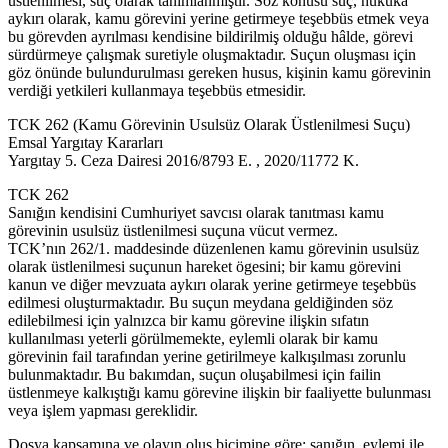
üstlenilmesi, suç olarak tanımlanmıştır. Söz konusu suç, hukuka
aykırı olarak, kamu görevini yerine getirmeye teşebbüs etmek veya
bu görevden ayrılması kendisine bildirilmiş olduğu hâlde, görevi
sürdürmeye çalışmak suretiyle oluşmaktadır. Suçun oluşması için
göz önünde bulundurulması gereken husus, kişinin kamu görevinin
verdiği yetkileri kullanmaya teşebbüs etmesidir.
TCK 262 (Kamu Görevinin Usulsüz Olarak Üstlenilmesi Suçu)
Emsal Yargıtay Kararları
Yargıtay 5. Ceza Dairesi 2016/8793 E. , 2020/11772 K.
TCK 262
Sanığın kendisini Cumhuriyet savcısı olarak tanıtması kamu
görevinin usulsüz üstlenilmesi suçuna vücut vermez.
TCK’nın 262/1. maddesinde düzenlenen kamu görevinin usulsüz
olarak üstlenilmesi suçunun hareket ögesini; bir kamu görevini
kanun ve diğer mevzuata aykırı olarak yerine getirmeye teşebbüs
edilmesi oluşturmaktadır. Bu suçun meydana geldiğinden söz
edilebilmesi için yalnızca bir kamu görevine ilişkin sıfatın
kullanılması yeterli görülmemekte, eylemli olarak bir kamu
görevinin fail tarafından yerine getirilmeye kalkışılması zorunlu
bulunmaktadır. Bu bakımdan, suçun oluşabilmesi için failin
üstlenmeye kalkıştığı kamu görevine ilişkin bir faaliyette bulunması
veya işlem yapması gereklidir.
Dosya kapsamına ve olayın oluş biçimine göre; sanığın, eylemi ile