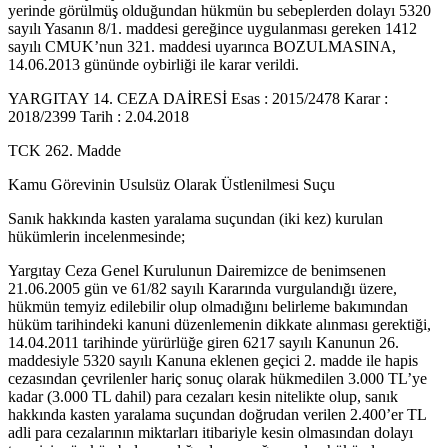
yerinde görülmüş olduğundan hükmün bu sebeplerden dolayı 5320
sayılı Yasanın 8/1. maddesi gereğince uygulanması gereken 1412
sayılı CMUK’nun 321. maddesi uyarınca BOZULMASINA,
14.06.2013 gününde oybirliği ile karar verildi.
YARGITAY 14. CEZA DAİRESİ Esas : 2015/2478 Karar :
2018/2399 Tarih : 2.04.2018
TCK 262. Madde
Kamu Görevinin Usulsüz Olarak Üstlenilmesi Suçu
Sanık hakkında kasten yaralama suçundan (iki kez) kurulan
hükümlerin incelenmesinde;
Yargıtay Ceza Genel Kurulunun Dairemizce de benimsenen
21.06.2005 gün ve 61/82 sayılı Kararında vurgulandığı üzere,
hükmün temyiz edilebilir olup olmadığını belirleme bakımından
hüküm tarihindeki kanuni düzenlemenin dikkate alınması gerektiği,
14.04.2011 tarihinde yürürlüğe giren 6217 sayılı Kanunun 26.
maddesiyle 5320 sayılı Kanuna eklenen geçici 2. madde ile hapis
cezasından çevrilenler hariç sonuç olarak hükmedilen 3.000 TL’ye
kadar (3.000 TL dahil) para cezaları kesin nitelikte olup, sanık
hakkında kasten yaralama suçundan doğrudan verilen 2.400’er TL
adli para cezalarının miktarları itibariyle kesin olmasından dolayı