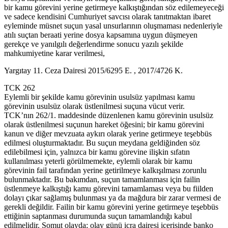
bir kamu görevini yerine getirmeye kalkıştığından söz edilemeyeceği
ve sadece kendisini Cumhuriyet savcısı olarak tanıtmaktan ibaret
eyleminde müsnet suçun yasal unsurlarının oluşmaması nedenleriyle
atılı suçtan beraati yerine dosya kapsamına uygun düşmeyen
gerekçe ve yanılgılı değerlendirme sonucu yazılı şekilde
mahkumiyetine karar verilmesi,
Yargıtay 11. Ceza Dairesi 2015/6295 E. , 2017/4726 K.
TCK 262
Eylemli bir şekilde kamu görevinin usulsüz yapılması kamu
görevinin usulsüz olarak üstlenilmesi suçuna vücut verir.
TCK’nın 262/1. maddesinde düzenlenen kamu görevinin usulsüz
olarak üstlenilmesi suçunun hareket öğesini; bir kamu görevini
kanun ve diğer mevzuata aykırı olarak yerine getirmeye teşebbüs
edilmesi oluşturmaktadır. Bu suçun meydana geldiğinden söz
edilebilmesi için, yalnızca bir kamu görevine ilişkin sıfatın
kullanılması yeterli görülmemekte, eylemli olarak bir kamu
görevinin fail tarafından yerine getirilmeye kalkışılması zorunlu
bulunmaktadır. Bu bakımdan, suçun tamamlanması için failin
üstlenmeye kalkıştığı kamu görevini tamamlaması veya bu fiilden
dolayı çıkar sağlamış bulunması ya da mağdura bir zarar vermesi de
gerekli değildir. Failin bir kamu görevini yerine getirmeye teşebbüs
ettiğinin saptanması durumunda suçun tamamlandığı kabul
edilmelidir. Somut olayda; olay günü icra dairesi içerisinde banko