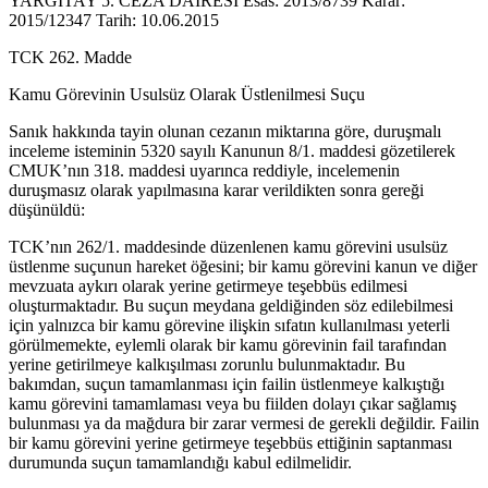
YARGITAY 5. CEZA DAİRESİ Esas: 2013/8739 Karar:
2015/12347 Tarih: 10.06.2015
TCK 262. Madde
Kamu Görevinin Usulsüz Olarak Üstlenilmesi Suçu
Sanık hakkında tayin olunan cezanın miktarına göre, duruşmalı
inceleme isteminin 5320 sayılı Kanunun 8/1. maddesi gözetilerek
CMUK’nın 318. maddesi uyarınca reddiyle, incelemenin
duruşmasız olarak yapılmasına karar verildikten sonra gereği
düşünüldü:
TCK’nın 262/1. maddesinde düzenlenen kamu görevini usulsüz
üstlenme suçunun hareket öğesini; bir kamu görevini kanun ve diğer
mevzuata aykırı olarak yerine getirmeye teşebbüs edilmesi
oluşturmaktadır. Bu suçun meydana geldiğinden söz edilebilmesi
için yalnızca bir kamu görevine ilişkin sıfatın kullanılması yeterli
görülmemekte, eylemli olarak bir kamu görevinin fail tarafından
yerine getirilmeye kalkışılması zorunlu bulunmaktadır. Bu
bakımdan, suçun tamamlanması için failin üstlenmeye kalkıştığı
kamu görevini tamamlaması veya bu fiilden dolayı çıkar sağlamış
bulunması ya da mağdura bir zarar vermesi de gerekli değildir. Failin
bir kamu görevini yerine getirmeye teşebbüs ettiğinin saptanması
durumunda suçun tamamlandığı kabul edilmelidir.