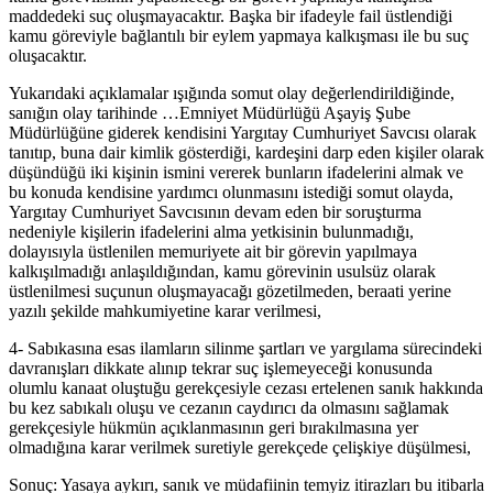
maddedeki suç oluşmayacaktır. Başka bir ifadeyle fail üstlendiği
kamu göreviyle bağlantılı bir eylem yapmaya kalkışması ile bu suç
oluşacaktır.
Yukarıdaki açıklamalar ışığında somut olay değerlendirildiğinde,
sanığın olay tarihinde …Emniyet Müdürlüğü Aşayiş Şube
Müdürlüğüne giderek kendisini Yargıtay Cumhuriyet Savcısı olarak
tanıtıp, buna dair kimlik gösterdiği, kardeşini darp eden kişiler olarak
düşündüğü iki kişinin ismini vererek bunların ifadelerini almak ve
bu konuda kendisine yardımcı olunmasını istediği somut olayda,
Yargıtay Cumhuriyet Savcısının devam eden bir soruşturma
nedeniyle kişilerin ifadelerini alma yetkisinin bulunmadığı,
dolayısıyla üstlenilen memuriyete ait bir görevin yapılmaya
kalkışılmadığı anlaşıldığından, kamu görevinin usulsüz olarak
üstlenilmesi suçunun oluşmayacağı gözetilmeden, beraati yerine
yazılı şekilde mahkumiyetine karar verilmesi,
4- Sabıkasına esas ilamların silinme şartları ve yargılama sürecindeki
davranışları dikkate alınıp tekrar suç işlemeyeceği konusunda
olumlu kanaat oluştuğu gerekçesiyle cezası ertelenen sanık hakkında
bu kez sabıkalı oluşu ve cezanın caydırıcı da olmasını sağlamak
gerekçesiyle hükmün açıklanmasının geri bırakılmasına yer
olmadığına karar verilmek suretiyle gerekçede çelişkiye düşülmesi,
Sonuç: Yasaya aykırı, sanık ve müdafiinin temyiz itirazları bu itibarla