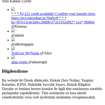
Yeni Katılan Üyeler
* * * $3,222 credit available! Confirm your transfer here:
https://ieccodeonline.in/?0q0cr8 * * *
hs=f07e13c4e3a9cc29d0b1f72e3192d9f2* ххх* 9bh8gl
@82umxa
@admin
@albertogagne
TestUser MyName
@Alice
altan engin
@altanengin
Bilgilendirme
Bu website'de Örnek dilekçeler, Hukuk Ders Notları, Yargıtay
Kararları, KPSS, Hakimlik Savcılık Sınavı, Hukuk Bilgileri,
Davalar ve bunlara benzer konular ile ilgili tüm sorularınızı sorabilir,
paylaşımlar yapabilirsiniz. Tüm sorularınız en kısa sürede
yöneticilerimiz veya web üyelerimiz tarafından cevaplanacaktır.