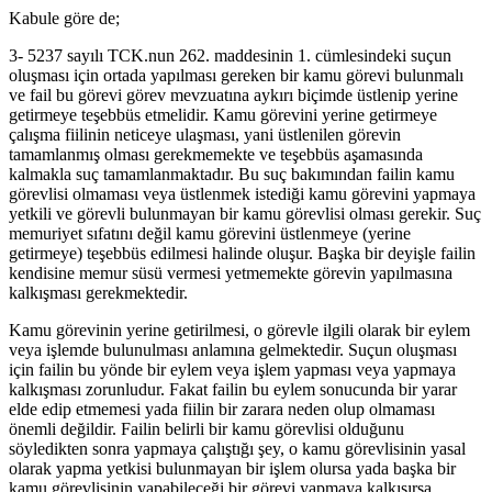
Kabule göre de;
3- 5237 sayılı TCK.nun 262. maddesinin 1. cümlesindeki suçun
oluşması için ortada yapılması gereken bir kamu görevi bulunmalı
ve fail bu görevi görev mevzuatına aykırı biçimde üstlenip yerine
getirmeye teşebbüs etmelidir. Kamu görevini yerine getirmeye
çalışma fiilinin neticeye ulaşması, yani üstlenilen görevin
tamamlanmış olması gerekmemekte ve teşebbüs aşamasında
kalmakla suç tamamlanmaktadır. Bu suç bakımından failin kamu
görevlisi olmaması veya üstlenmek istediği kamu görevini yapmaya
yetkili ve görevli bulunmayan bir kamu görevlisi olması gerekir. Suç
memuriyet sıfatını değil kamu görevini üstlenmeye (yerine
getirmeye) teşebbüs edilmesi halinde oluşur. Başka bir deyişle failin
kendisine memur süsü vermesi yetmemekte görevin yapılmasına
kalkışması gerekmektedir.
Kamu görevinin yerine getirilmesi, o görevle ilgili olarak bir eylem
veya işlemde bulunulması anlamına gelmektedir. Suçun oluşması
için failin bu yönde bir eylem veya işlem yapması veya yapmaya
kalkışması zorunludur. Fakat failin bu eylem sonucunda bir yarar
elde edip etmemesi yada fiilin bir zarara neden olup olmaması
önemli değildir. Failin belirli bir kamu görevlisi olduğunu
söyledikten sonra yapmaya çalıştığı şey, o kamu görevlisinin yasal
olarak yapma yetkisi bulunmayan bir işlem olursa yada başka bir
kamu görevlisinin yapabileceği bir görevi yapmaya kalkışırsa