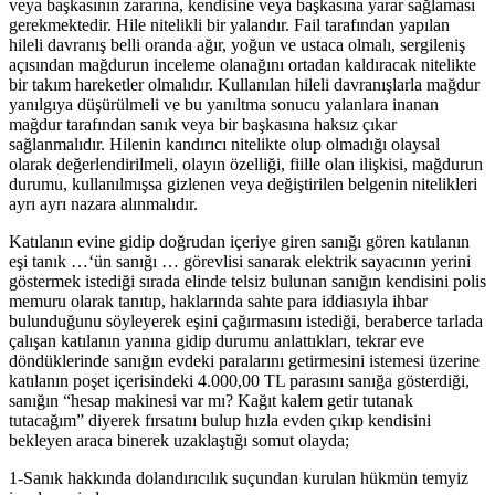
veya başkasının zararına, kendisine veya başkasına yarar sağlaması
gerekmektedir. Hile nitelikli bir yalandır. Fail tarafından yapılan
hileli davranış belli oranda ağır, yoğun ve ustaca olmalı, sergileniş
açısından mağdurun inceleme olanağını ortadan kaldıracak nitelikte
bir takım hareketler olmalıdır. Kullanılan hileli davranışlarla mağdur
yanılgıya düşürülmeli ve bu yanıltma sonucu yalanlara inanan
mağdur tarafından sanık veya bir başkasına haksız çıkar
sağlanmalıdır. Hilenin kandırıcı nitelikte olup olmadığı olaysal
olarak değerlendirilmeli, olayın özelliği, fiille olan ilişkisi, mağdurun
durumu, kullanılmışsa gizlenen veya değiştirilen belgenin nitelikleri
ayrı ayrı nazara alınmalıdır.
Katılanın evine gidip doğrudan içeriye giren sanığı gören katılanın
eşi tanık …‘ün sanığı … görevlisi sanarak elektrik sayacının yerini
göstermek istediği sırada elinde telsiz bulunan sanığın kendisini polis
memuru olarak tanıtıp, haklarında sahte para iddiasıyla ihbar
bulunduğunu söyleyerek eşini çağırmasını istediği, beraberce tarlada
çalışan katılanın yanına gidip durumu anlattıkları, tekrar eve
döndüklerinde sanığın evdeki paralarını getirmesini istemesi üzerine
katılanın poşet içerisindeki 4.000,00 TL parasını sanığa gösterdiği,
sanığın “hesap makinesi var mı? Kağıt kalem getir tutanak
tutacağım” diyerek fırsatını bulup hızla evden çıkıp kendisini
bekleyen araca binerek uzaklaştığı somut olayda;
1-Sanık hakkında dolandırıcılık suçundan kurulan hükmün temyiz