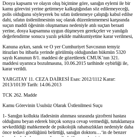
Dosya kapsamı ve olayın oluş biçimine göre, sanığın eylemi ile bir
kamu görevini yerine getirmeye kalkıştığından söz edilemeyeceği,
polis olduğunu söyleyerek bu sıfatı üstlenmeye çalıştığı kabul edilse
dahi, sıfatın üstlenilmesinin suç olarak düzenlenmemesi karşısında
suçun maddi öğesinin oluşmaması nedeniyle atılı suçtan beraati
yerine, dosya kapsamına uygun düşmeyen gerekçeler ve yanılgılı
değerlendirme sonucu yazılı şekilde mahkumiyetine karar verilmesi,
Kanuna aykırı, sanık ve O yer Cumhuriyet Savcısının temyiz
itirazları bu itibarla yerinde görülmüş olduğundan hükmün 5320
sayılı Kanunun 8/1. maddesi de gözetilerek CMUK’nın 321.
maddesi uyarınca bozulmasına, 10.06.2015 tarihinde oybirliği ile,
karar verildi.
YARGITAY 11. CEZA DAİRESİ Esas: 2012/1112 Karar:
2013/10139 Tarih: 14.06.2013
TCK 262. Madde
Kamu Görevinin Usulsüz Olarak Üstlenilmesi Suçu
1- Sanığın kollukta ifadesinin alınması sırasında şizofreni hastası
olduğunu beyan ederek birçok soruya cevap vermediği, tutuklamaya
sevkedildiği mahkemede de psikolojik rahatsızlıkları nedeniyle daha
önce tedavi gördüğünü belirttiği, sanığın doktoru…‘in de benzer