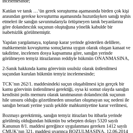
incelemesinde;
Katılan ve tanık …‘ün gerek soruşturma aşamasında birden çok kişi
arasından gerekse kovuşturma aşamasında huzurdayken sanığı teşhis
etmeleri ile sanığın savunmalarıyla örtüşmeyen tanık beyanlarına
göre dolandırıcılık suçunun oluştuğuna yönelik kabulde bir
isabetsizlik görülmemiştir.
Yapılan yargılamaya, toplanıp karar yerinde gösterilen delillere,
mahkemenin kovuşturma sonuçlarına uygun olarak oluşan kanaat ve
takdirine, incelenen dosya kapsamına göre, sanığın yerinde
görülmeyen temyiz itirazlarının reddiyle hükmün ONANMASINA,
2-Sanık hakkında kamu görevinin usulsüz olarak üstlenilmesi
suçundan kurulan hükmün temyiz incelemesinde;
TCK’nın 262/1. maddesindeki suçun oluşabilmesi için gerçek bir
kamu görevinin üstlenilmesi gerektiği, oysa ki somut olayda sanığın
kendisini polis memuru olarak tanıtmasının dolandırıcılık suçunun
hile unsuru olduğu gözetilmeden unsurları oluşmayan suç nedeni ile
sanığın beraati yerine yazılı şekilde mahkumiyetine karar verilmesi,
Bozmayı gerektirmiş, sanığın temyiz itirazları bu itibarla yerinde
görülmüş olduğundan hükmün bu sebepten dolayı 5320 sayılı
Kanunun 8/1. maddesi gereğince uygulanması gereken 1412 sayılı
CMUK’nın 321. maddesi uyarınca BOZULMASINA, 12.06.2014