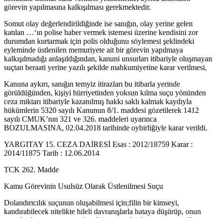
görevin yapılmasına kalkışılması gerekmektedir.
Somut olay değerlendirildiğinde ise sanığın, olay yerine gelen
katılan …‘ın polise haber vermek istemesi üzerine kendisini zor
durumdan kurtarmak için polis olduğunu söylemesi şeklindeki
eyleminde üstlenilen memuriyete ait bir görevin yapılmaya
kalkışılmadığı anlaşıldığından, kanuni unsurları itibariyle oluşmayan
suçtan beraati yerine yazılı şekilde mahkumiyetine karar verilmesi,
Kanuna aykırı, sanığın temyiz itirazları bu itibarla yerinde
görüldüğünden, kişiyi hürriyetinden yoksun kılma suçu yönünden
ceza miktarı itibariyle kazanılmış hakkı saklı kalmak kaydıyla
hükümlerin 5320 sayılı Kanunun 8/1. maddesi gözetilerek 1412
sayılı CMUK’nın 321 ve 326. maddeleri uyarınca
BOZULMASINA, 02.04.2018 tarihinde oybirliğiyle karar verildi.
YARGITAY 15. CEZA DAİRESİ Esas : 2012/18759 Karar :
2014/11875 Tarih : 12.06.2014
TCK 262. Madde
Kamu Görevinin Usulsüz Olarak Üstlenilmesi Suçu
Dolandırıcılık suçunun oluşabilmesi için;filin bir kimseyi,
kandırabilecek nitelikte hileli davranışlarla hataya düşürüp, onun