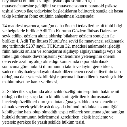
beyanlarda bulunup sanığın psikolojik sorunları için
muayenehanesine geldiğini ve muayene sonucu paranoid psikoz
teşhisi koyup ilaç tedavisine başladıklarını belirterek sanığa ait hasta
takip kartlarını ibraz ettiğinin anlaşılması karşısında;
74.maddesi uyarınca, sanığın daha önceki tedavilerine ait tıbbi bilgi
ve belgelerle birlikte Adli Tıp Kurumu Gözlem İhtisas Dairesine
sevk edilip, gözlem altına aldırılıp bilahare gözlem sonuçları ile
birlikte 4. Adli Tıp İhtisas Kurulu’na sevki ile muayenesi sağlanarak
suç tarihinde 5237 sayılı TCK.nun 32. maddesi anlamında işlediği
fiilin hukuki anlam ve sonuçlarını algılayıp algılayamadığı veya bu
fiille ilgili olarak davranışlarını yönlendirme yeteneğinin önemli
derecede azalmış olup olmadığı konusunda rapor aldırılarak
sonucuna göre hukuki durumunun takdir ve tayini gerekirken,
sadece müşahadeye dayalı olarak düzenlenen cezai ehliyetinin tam
olduğuna dair yetersiz bilirkişi raporuna itibar edilerek yazılı şekilde
mahkumiyetine karar verilmesi,
2- Sahtecilik suçlarında aldatıcılık özelliğinin tespitinin hakime ait
olduğu cihetle, suça konu kimlik kartı getirtilerek duruşmada
incelenip özellikleri duruşma tutanağına yazıldıktan ve denetime
olanak verecek şekilde aslı dosyada bulundurulduktan sonra iğfal
kabiliyetine haiz olup olmadığı tespit edilerek sonucuna göre sanığın
hukuki durumunun belirlenmesi gerekirken, eksik inceleme ve
yetersiz gerekçe ile yazılı şekilde hüküm tesisi,