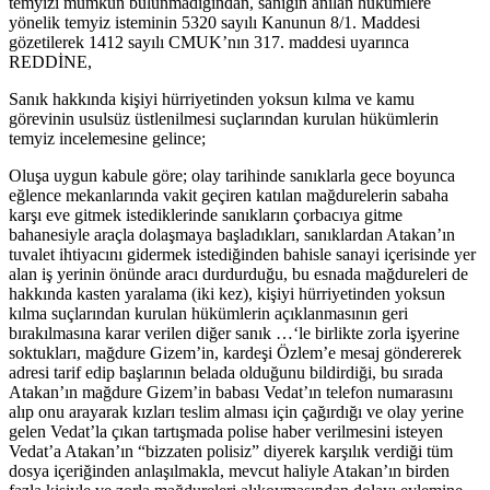
temyizi mümkün bulunmadığından, sanığın anılan hükümlere
yönelik temyiz isteminin 5320 sayılı Kanunun 8/1. Maddesi
gözetilerek 1412 sayılı CMUK’nın 317. maddesi uyarınca
REDDİNE,
Sanık hakkında kişiyi hürriyetinden yoksun kılma ve kamu
görevinin usulsüz üstlenilmesi suçlarından kurulan hükümlerin
temyiz incelemesine gelince;
Oluşa uygun kabule göre; olay tarihinde sanıklarla gece boyunca
eğlence mekanlarında vakit geçiren katılan mağdurelerin sabaha
karşı eve gitmek istediklerinde sanıkların çorbacıya gitme
bahanesiyle araçla dolaşmaya başladıkları, sanıklardan Atakan’ın
tuvalet ihtiyacını gidermek istediğinden bahisle sanayi içerisinde yer
alan iş yerinin önünde aracı durdurduğu, bu esnada mağdureleri de
hakkında kasten yaralama (iki kez), kişiyi hürriyetinden yoksun
kılma suçlarından kurulan hükümlerin açıklanmasının geri
bırakılmasına karar verilen diğer sanık …‘le birlikte zorla işyerine
soktukları, mağdure Gizem’in, kardeşi Özlem’e mesaj göndererek
adresi tarif edip başlarının belada olduğunu bildirdiği, bu sırada
Atakan’ın mağdure Gizem’in babası Vedat’ın telefon numarasını
alıp onu arayarak kızları teslim alması için çağırdığı ve olay yerine
gelen Vedat’la çıkan tartışmada polise haber verilmesini isteyen
Vedat’a Atakan’ın “bizzaten polisiz” diyerek karşılık verdiği tüm
dosya içeriğinden anlaşılmakla, mevcut haliyle Atakan’ın birden