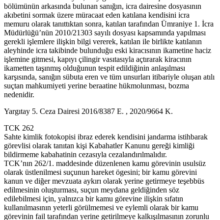
bölümünün arkasında bulunan sanığın, icra dairesine dosyasının
akıbetini sormak üzere müracaat eden katılana kendisini icra
memuru olarak tanıttıktan sonra, katılan tarafından Ümraniye 1. İcra
Müdürlüğü’nün 2010/21303 sayılı dosyası kapsamında yapılması
gerekli işlemlere ilişkin bilgi vererek, katılan ile birlikte katılanın
aleyhinde icra takibinde bulunduğu eski kiracısının ikametine haciz
işlemine gitmesi, kapıyı çilingir vasıtasıyla açtırarak kiracının
ikametten taşınmış olduğunun tespit edildiğinin anlaşılması
karşısında, sanığın sübuta eren ve tüm unsurları itibariyle oluşan atılı
suçtan mahkumiyeti yerine beraatine hükmolunması, bozma
nedenidir.
Yargıtay 5. Ceza Dairesi 2016/8387 E. , 2020/9664 K.
TCK 262
Sahte kimlik fotokopisi ibraz ederek kendisini jandarma istihbarak
görevlisi olarak tanıtan kişi Kabahatler Kanunu gereği kimliği
bildirmeme kabahatinin cezasıyla cezalandırılmalıdır.
TCK’nın 262/1. maddesinde düzenlenen kamu görevinin usulsüz
olarak üstlenilmesi suçunun hareket ögesini; bir kamu görevini
kanun ve diğer mevzuata aykırı olarak yerine getirmeye teşebbüs
edilmesinin oluşturması, suçun meydana geldiğinden söz
edilebilmesi için, yalnızca bir kamu görevine ilişkin sıfatın
kullanılmasının yeterli görülmemesi ve eylemli olarak bir kamu
görevinin fail tarafından yerine getirilmeye kalkışılmasının zorunlu