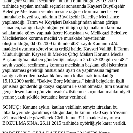
usule göre yeniden seçilirler.” hükmü bulunduğu, 29.03.2009
tarihinde yapılan mahalli seçimler sonrasında Kayseri Büyükşehir
Belediye Meclisinin yenilenmesine rağmen koruma meclisi ve
murakabe heyeti seçimlerinin Büyükşehir Belediye Meclisince
yapılmadığı, Tarım ve Köyişleri Bakanlığı’ndan alınan görüşe
istinaden, sanığın başkanlığını yürüttüğü çiftçi mallarını koruma
sahalarında görev yapmak üzere Kocasinan ve Melikgazi Belediye
Meclislerince koruma meclisi ve murakabe heyetlerinin
oluşturulduğu, 04.05.2009 tarihinde 4081 sayılı Kanunun 4/4.
maddesi uyarınca görevi sona erdiği halde, Kayseri Valiliği İl Tarım
Müdürlüğünün Kayseri İli Merkez Çiftçi Malları Koruma Meclis
Başkanlığı’na hitaben gönderdiği anlaşılan 25.05.2009 gün ve 4821
sayılı yazıda, seçilmemiş koruma meclisinin başkanı gibi işlemlerin
yapılmaması gerektiği hususunda uyarı da yapılmasına rağmen
sanığın zikredilen başkanlık ünvanını kullanarak imzaladığı
15.10.2009 tarihli “Bakiye Borç Muhtırası” isimli belgelerin ilgili
şahıslara gönderildiği dosya kapsamı ile sabit olmakla, tüm unsurları
gerçekleşen kamu görevini usulsüz üstlenme suçundan mahkumiyeti
yerine yazılı şekilde beraatine karar verilmesi,
SONUÇ : Kanuna aykırı, katılan vekilinin temyiz itirazları bu
itibarla yerinde görülmüş olduğundan, hükmün 5320 sayılı Yasanın
8/1. maddesi de gözetilerek CMUK’nın 321. maddesi uyarınca
BOZULMASINA, 26.11.2015 tarihinde oybirliğiyle karar verildi.