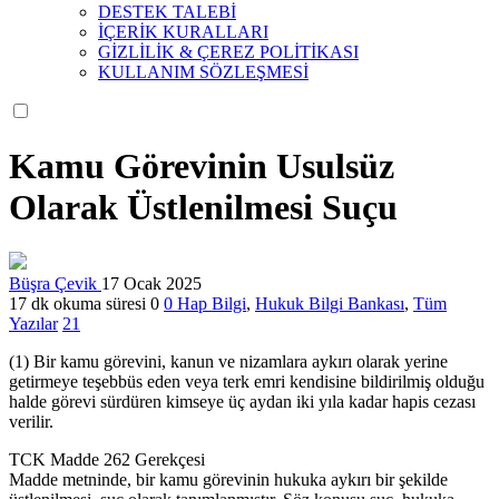
DESTEK TALEBİ
İÇERİK KURALLARI
GİZLİLİK & ÇEREZ POLİTİKASI
KULLANIM SÖZLEŞMESİ
Kamu Görevinin Usulsüz
Olarak Üstlenilmesi Suçu
Büşra Çevik
17 Ocak 2025
17 dk okuma süresi
0
0
Hap Bilgi
,
Hukuk Bilgi Bankası
,
Tüm
Yazılar
21
(1) Bir kamu görevini, kanun ve nizamlara aykırı olarak yerine
getirmeye teşebbüs eden veya terk emri kendisine bildirilmiş olduğu
halde görevi sürdüren kimseye üç aydan iki yıla kadar hapis cezası
verilir.
TCK Madde 262 Gerekçesi
Madde metninde, bir kamu görevinin hukuka aykırı bir şekilde