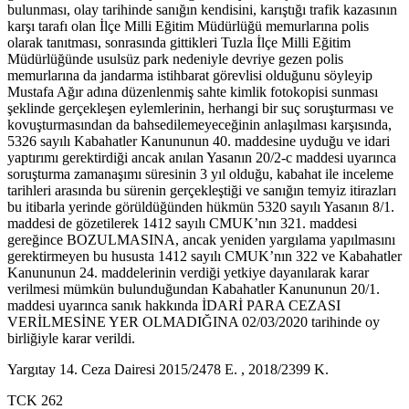
bulunması, olay tarihinde sanığın kendisini, karıştığı trafik kazasının
karşı tarafı olan İlçe Milli Eğitim Müdürlüğü memurlarına polis
olarak tanıtması, sonrasında gittikleri Tuzla İlçe Milli Eğitim
Müdürlüğünde usulsüz park nedeniyle devriye gezen polis
memurlarına da jandarma istihbarat görevlisi olduğunu söyleyip
Mustafa Ağır adına düzenlenmiş sahte kimlik fotokopisi sunması
şeklinde gerçekleşen eylemlerinin, herhangi bir suç soruşturması ve
kovuşturmasından da bahsedilemeyeceğinin anlaşılması karşısında,
5326 sayılı Kabahatler Kanununun 40. maddesine uyduğu ve idari
yaptırımı gerektirdiği ancak anılan Yasanın 20/2-c maddesi uyarınca
soruşturma zamanaşımı süresinin 3 yıl olduğu, kabahat ile inceleme
tarihleri arasında bu sürenin gerçekleştiği ve sanığın temyiz itirazları
bu itibarla yerinde görüldüğünden hükmün 5320 sayılı Yasanın 8/1.
maddesi de gözetilerek 1412 sayılı CMUK’nın 321. maddesi
gereğince BOZULMASINA, ancak yeniden yargılama yapılmasını
gerektirmeyen bu hususta 1412 sayılı CMUK’nın 322 ve Kabahatler
Kanununun 24. maddelerinin verdiği yetkiye dayanılarak karar
verilmesi mümkün bulunduğundan Kabahatler Kanununun 20/1.
maddesi uyarınca sanık hakkında İDARİ PARA CEZASI
VERİLMESİNE YER OLMADIĞINA 02/03/2020 tarihinde oy
birliğiyle karar verildi.
Yargıtay 14. Ceza Dairesi 2015/2478 E. , 2018/2399 K.
TCK 262