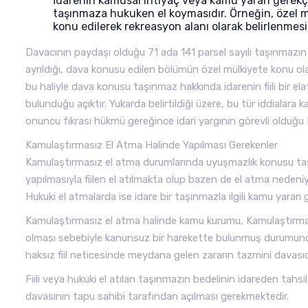
İdarenin kamusal ihtiyaç veya kamu yararı gerekçe
taşınmaza hukuken el koymasıdır. Örneğin, özel mül
konu edilerek rekreasyon alanı olarak belirlenmesi
Davacının paydaşı olduğu 71 ada 141 parsel sayılı taşınmazın
ayrıldığı, dava konusu edilen bölümün özel mülkiyete konu ola
bu haliyle dava konusu taşınmaz hakkında idarenin fiili bir e
bulunduğu açıktır. Yukarda belirtildiği üzere, bu tür iddialara
onuncu fıkrası hükmü gereğince idari yargının görevli oldu
Kamulaştırmasız El Atma Halinde Yapılması Gerekenler
Kamulaştırmasız el atma durumlarında uyuşmazlık konusu taşın
yapılmasıyla fiilen el atılmakta olup bazen de el atma nedeniyl
Hukuki el atmalarda ise idare bir taşınmazla ilgili kamu yararı 
Kamulaştırmasız el atma halinde kamu kurumu, Kamulaştırma
olması sebebiyle kanunsuz bir harekette bulunmuş durumund
haksız fiil neticesinde meydana gelen zararın tazmini davası
Fiili veya hukuki el atılan taşınmazın bedelinin idareden tahs
davasının tapu sahibi tarafından açılması gerekmektedir.