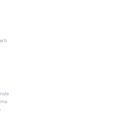
artı
ıyla
atma
n