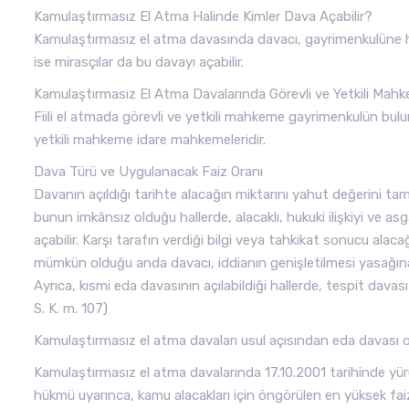
Kamulaştırmasız El Atma Halinde Kimler Dava Açabilir?
Kamulaştırmasız el atma davasında davacı, gayrimenkulüne hak
ise mirasçılar da bu davayı açabilir.
Kamulaştırmasız El Atma Davalarında Görevli ve Yetkili Mah
Fiili el atmada görevli ve yetkili mahkeme gayrimenkulün bul
yetkili mahkeme idare mahkemeleridir.
Dava Türü ve Uygulanacak Faiz Oranı
Davanın açıldığı tarihte alacağın miktarını yahut değerini t
bunun imkânsız olduğu hallerde, alacaklı, hukuki ilişkiyi ve asg
açabilir. Karşı tarafın verdiği bilgi veya tahkikat sonucu alac
mümkün olduğu anda davacı, iddianın genişletilmesi yasağına t
Ayrıca, kısmi eda davasının açılabildiği hallerde, tespit davası
S. K. m. 107)
Kamulaştırmasız el atma davaları usul açısından eda davası olu
Kamulaştırmasız el atma davalarında 17.10.2001 tarihinde yü
hükmü uyarınca, kamu alacakları için öngörülen en yüksek fai