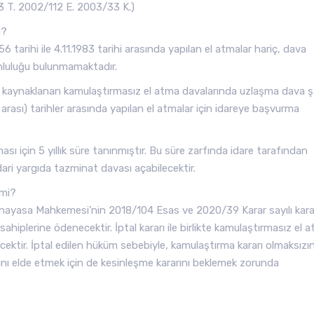
03 T. 2002/112 E. 2003/33 K.)
ı?
tarihi ile 4.11.1983 tarihi arasında yapılan el atmalar hariç, dava
nluluğu bulunmamaktadır.
an kaynaklanan kamulaştırmasız el atma davalarında uzlaşma dava ş
83 arası) tarihler arasında yapılan el atmalar için idareye başvurma
sı için 5 yıllık süre tanınmıştır. Bu süre zarfında idare tarafından
dari yargıda tazminat davası açabilecektir.
 mi?
ayasa Mahkemesi’nin 2018/104 Esas ve 2020/39 Karar sayılı karar
ahiplerine ödenecektir. İptal kararı ile birlikte kamulaştırmasız el 
ektir. İptal edilen hüküm sebebiyle, kamulaştırma kararı olmaksızı
arını elde etmek için de kesinleşme kararını beklemek zorunda