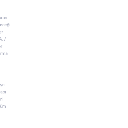
rarı
leceği
er
A. /
er
ırma
yrı
yapı
ri
 tüm