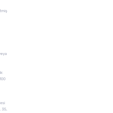
etmiş
veya
r.
6100
esi
. 35,