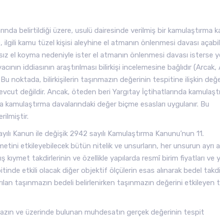
arında belirtildiği üzere, usulü dairesinde verilmiş bir kamulaştırma ka
gili kamu tüzel kişisi aleyhine el atmanın önlenmesi davası açabi
rmasız el koyma nedeniyle ister el atmanın önlenmesi davası isterse y
ının iddiasının araştırılması bilirkişi incelemesine bağlıdır (Arcak, 
 noktada, bilirkişilerin taşınmazın değerinin tespitine ilişkin değ
vcut değildir. Ancak, öteden beri Yargıtay İçtihatlarında kamulaşt
a kamulaştırma davalarındaki değer biçme esasları uygulanır. Bu
ilmiştir.
yılı Kanun ile değişik 2942 sayılı Kamulaştırma Kanunu’nun 11.
ni etkileyebilecek bütün nitelik ve unsurların, her unsurun ayrı a
ıymet takdirlerinin ve özellikle yapılarda resmî birim fiyatları ve 
inde etkili olacak diğer objektif ölçülerin esas alınarak bedel takdi
lan taşınmazın bedeli belirlenirken taşınmazın değerini etkileyen
mazın ve üzerinde bulunan muhdesatın gerçek değerinin tespit