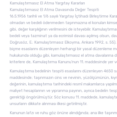
Kamulaştırmasız El Atma Yargıtay Kararları
Kamulaştırmasız El Atma Davasında Değer Tespiti
16.5.1956 tarihli ve 1/6 sayılı Yargıtay İçtihadı Birleştirme Kar
olmadan ve bedeli ödenmeden taşınmazına el konulan kimse, il
gibi, değer karşılığının verilmesini de isteyebilir. Kamulaştı
bedeli veya tazminat ya da ecrimisil davası açılmış olsun, davac
Doğrusöz, E.: Kamulaştırmasız Elkoyma, Ankara 1992, s. 55). Bu
biçme esaslarını düzenleyen herhangi bir yasal düzenleme me
hukukunda olduğu gibi, kamulaştırmasız el atma davalarına d
kriterlere de, Kamulaştırma Kanunu’nun 11. maddesinde yer ver
Kamulaştırma bedelinin tespiti esaslarını düzenleyen 4650 sa
maddesinde; taşınmazın cins ve nevinin, yüzölçümünün, kıymeti
değerinin, kamulaştırma tarihindeki resmî makamlarca yapılmış k
maliyet hesaplarının ve yıpranma payının, ayrıca bedelin tespit
gerektiği öngörülmüştür. Söz konusu 11. maddede, kamulaştırı
unsurların dikkate alınması ilkesi getirilmiştir.
Kanunun lafzı ve ruhu göz önüne alındığında; ana ilke taşın