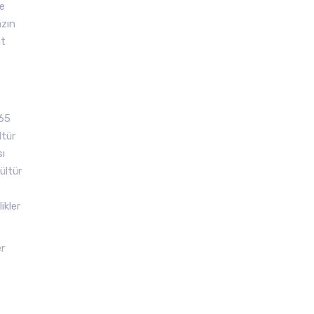
se
azın
at
465
ltür
sı
ültür
ikler
er