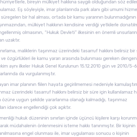
hürriyetlerle, bireyin mülkiyet hakkına saygılı olduğundan söz edil
ulamaz. Eş söyleyişle, imar planlarında park alanı gibi umumi hizme
üregelen bir hal alması, ortada bir kamu yararının bulunmadığının
şınmazından, mülkiyet hakkının kendisine verdiği yetkilerle donatıl
 engellenmiş olmasının, “Hukuk Devleti” ilkesinin en önemli unsurları
an uzaktır.
ırlama, maliklerin taşınmaz üzerindeki tasarruf hakkını belirsiz bir
ak ve özgürlükleri ile kamu yararı arasında bulunması gereken dengen
ekim aynı ilkeler Hukuk Genel Kurulunun 15.12.2010 gün ve 2010/5-
rarlarında da vurgulanmıştır.
an imar planının fiilen hayata geçirilmemesi nedeniyle kamulaştı
maz üzerindeki tasarruf hakkını belirsiz bir süre için kullanılamaz h
nın özüne uygun şekilde yararlanma olanağı kalmadığı, taşınmaz
an idarece engellendiği çok açıktır.
menliği hukuk düzeninin sınırları içinde üçüncü kişilere karşı korun
arak müdahalenin önlenmesini isteme hakkı tanınmıştır. Bir kişinin
nılmasına engel olunması ile, imar uygulaması sonucu o kişinin