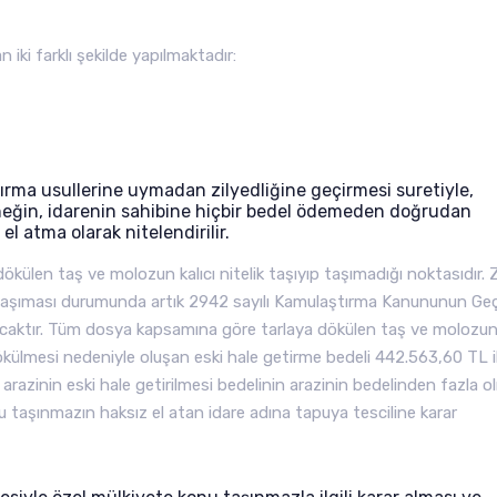
ki farklı şekilde yapılmaktadır:
ırma usullerine uymadan zilyedliğine geçirmesi suretiyle,
eğin, idarenin sahibine hiçbir bedel ödemeden doğrudan
el atma olarak nitelendirilir.
ülen taş ve molozun kalıcı nitelik taşıyıp taşımadığı noktasıdır. Z
 taşıması durumunda artık 2942 sayılı Kamulaştırma Kanununun Geçi
acaktır. Tüm dosya kapsamına göre tarlaya dökülen taş ve molozu
n dökülmesi nedeniyle oluşan eski hale getirme bedeli 442.563,60 TL 
le arazinin eski hale getirilmesi bedelinin arazinin bedelinden fazla o
 taşınmazın haksız el atan idare adına tapuya tesciline karar