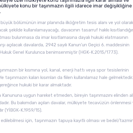
siyle özel mülkiyete konu taşınmazla ilgili karar alması ve
kiyete konu bir taşınmazın ilgili idarece imar değişikliğine
.
 büyük bölümünün imar planında ilköğretim tesis alanı ve yol olara
cak şekilde kullanılamayacağı, davacının tasarruf hakkı kısıtlandığ
latması bulunmasa da imar kısıtlamasına dayalı hukuki elatmasının
 karşı açılacak davalarda, 2942 sayılı Kanun’un Geçici 6. maddesinin
ğu Hukuk Genel Kurulunca benimsenmiştir (HGK-K.2015/1773).
mazın bir kısmına yol, kanal, enerji hattı veya spor tesislerinin
e taşınmazın kalan kısımları da fiilen kullanılamaz hale gelmektedir.
gereğince hukuki bir karar almaktadır.
 Kanununa uygun hareket etmeden, bireyin taşınmazını elinden a
adır. Bu bakımdan açılan davalar, mülkiyete tecavüzün önlenmesi
dır (YİBGK-K.1959/15).
il edilebilmesi için, taşınmazın tapuya kayıtlı olması ve bedel/tazmi