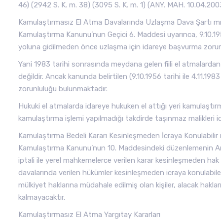
46) (2942 S. K. m. 38) (3095 S. K. m. 1) (ANY. MAH. 10.04.20
Kamulaştırmasız El Atma Davalarında Uzlaşma Dava Şartı m
Kamulaştırma Kanunu’nun Geçici 6. Maddesi uyarınca, 9.10.1956 
yoluna gidilmeden önce uzlaşma için idareye başvurma zoru
Yani 1983 tarihi sonrasında meydana gelen fiili el atmalard
değildir. Ancak kanunda belirtilen (9.10.1956 tarihi ile 4.11.19
zorunluluğu bulunmaktadır.
Hukuki el atmalarda idareye hukuken el attığı yeri kamulaştırma
kamulaştırma işlemi yapılmadığı takdirde taşınmaz malikleri i
Kamulaştırma Bedeli Kararı Kesinleşmeden İcraya Konulabilir
Kamulaştırma Kanunu’nun 10. Maddesindeki düzenlemenin An
iptali ile yerel mahkemelerce verilen karar kesinleşmeden hak s
davalarında verilen hükümler kesinleşmeden icraya konulabilec
mülkiyet haklarına müdahale edilmiş olan kişiler, alacak hakl
kalmayacaktır.
Kamulaştırmasız El Atma Yargıtay Kararları