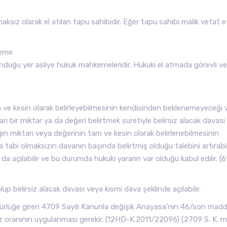
sız olarak el atılan tapu sahibidir. Eğer tapu sahibi malik vefat 
keme
unduğu yer asliye hukuk mahkemeleridir. Hukuki el atmada görevli ve
am ve kesin olarak belirleyebilmesinin kendisinden beklenemeyeceği 
ari bir miktar ya da değeri belirtmek suretiyle belirsiz alacak davası
ağın miktarı veya değerinin tam ve kesin olarak belirlenebilmesinin
abi olmaksızın davanın başında belirtmiş olduğu talebini artırabili
 da açılabilir ve bu durumda hukuki yararın var olduğu kabul edilir. (
p belirsiz alacak davası veya kısmi dava şeklinde açılabilir.
rürlüğe giren 4709 Sayılı Kanunla değişik Anayasa’nın 46/son madd
z oranının uygulanması gerekir. (12HD-K.2011/22096) (2709 S. K. m