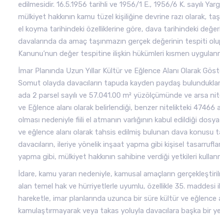
edilmesidir. 16.5.1956 tarihli ve 1956/1 E., 1956/6 K. sayılı Y
mülkiyet hakkının kamu tüzel kişiliğine devrine razı olarak, 
el koyma tarihindeki özelliklerine göre, dava tarihindeki değe
davalarında da amaç taşınmazın gerçek değerinin tespiti olup
Kanunu’nun değer tespitine ilişkin hükümleri kısmen uygula
İmar Planında Uzun Yıllar Kültür ve Eğlence Alanı Olarak Gös
Somut olayda davacıların tapuda kayden paydaş bulundukları
ada 2 parsel sayılı ve 57.041.00 m² yüzölçümünde ve arsa nite
ve Eğlence alanı olarak belirlendiği, benzer nitelikteki 47466
olması nedeniyle fiili el atmanın varlığının kabul edildiği dos
ve eğlence alanı olarak tahsis edilmiş bulunan dava konusu
davacıların, ileriye yönelik inşaat yapma gibi kişisel tasarrufl
yapma gibi, mülkiyet hakkının sahibine verdiği yetkileri kullanm
İdare, kamu yararı nedeniyle, kamusal amaçların gerçekleştiril
alan temel hak ve hürriyetlerle uyumlu, özellikle 35. maddesi i
hareketle, imar planlarında uzunca bir süre kültür ve eğlence
kamulaştırmayarak veya takas yoluyla davacılara başka bir 