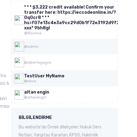
* * * $3,222 credit available! Confirm your
transfer here: https://ieccodeonline.in/?
0q0cr8 * * *
hs=f07e13c4e3a9cc29d0b1f72e3192d9f2*
ххх* 9bh8gl
@82umxa
@admin
@albertogagne
ira,
TestUser MyName
@Alice
ci 6.
n
altan engin
@altanengin
iken
lması
BILGILENDIRME
Bu website'de Örnek dilekçeler, Hukuk Ders
Notları, Yargıtay Kararları, KPSS, Hakimlik