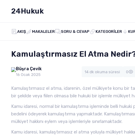
24Hukuk
AKIŞ
MAKALELER
SORU & CEVAP
KATEGORILER
KU
Kamulaştırmasız El Atma Nedir
Büşra Çevik
14 dk okuma süresi
0
16 Ocak 2025
Kamulaştırmasız el atma, idarenin, özel mülkiyete konu bir taş
bir şekilde veya fiilen olmasa bile hukuki bir işlemle mülkiyet h
Kamu idaresi, normal bir kamulaştırma işleminde belli hukuki p
bedelini ödeyerek kamulaştırma yapmaktadır. Kamulaştırmasız
mülkiyet hakkını eylem veya işlemleriyle sınırlamaktadır.
Kamu idaresi, kamulaştırmasız el atma yoluyla mülkiyet hakk