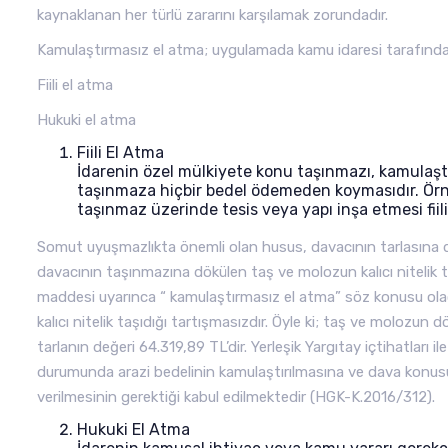
kaynaklanan her türlü zararını karşılamak zorundadır.
Kamulaştırmasız el atma; uygulamada kamu idaresi tarafından i
Fiili el atma
Hukuki el atma
Fiili El Atma
İdarenin özel mülkiyete konu taşınmazı, kamulaşt
taşınmaza hiçbir bedel ödemeden koymasıdır. Örn
taşınmaz üzerinde tesis veya yapı inşa etmesi fiili 
Somut uyuşmazlıkta önemli olan husus, davacının tarlasına dök
davacının taşınmazına dökülen taş ve molozun kalıcı nitelik
maddesi uyarınca “ kamulaştırmasız el atma” söz konusu ol
kalıcı nitelik taşıdığı tartışmasızdır. Öyle ki; taş ve molozu
tarlanın değeri 64.319,89 TL’dir. Yerleşik Yargıtay içtihatları i
durumunda arazi bedelinin kamulaştırılmasına ve dava konusu
verilmesinin gerektiği kabul edilmektedir (HGK-K.2016/312).
Hukuki El Atma