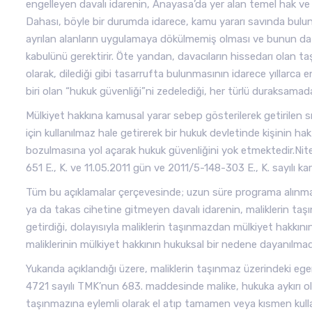
engelleyen davalı idarenin, Anayasa’da yer alan temel hak ve 
Dahası, böyle bir durumda idarece, kamu yararı savında bulun
ayrılan alanların uygulamaya dökülmemiş olması ve bunun da s
kabulünü gerektirir. Öte yandan, davacıların hissedarı olan ta
olarak, dilediği gibi tasarrufta bulunmasının idarece yıllarca
biri olan “hukuk güvenliği”ni zedelediği, her türlü duraksamad
Mülkiyet hakkına kamusal yarar sebep gösterilerek getirilen sın
için kullanılmaz hale getirerek bir hukuk devletinde kişinin h
bozulmasına yol açarak hukuk güvenliğini yok etmektedir.Nit
651 E., K. ve 11.05.2011 gün ve 2011/5-148-303 E., K. sayılı ka
Tüm bu açıklamalar çerçevesinde; uzun süre programa alınmay
ya da takas cihetine gitmeyen davalı idarenin, maliklerin taşın
getirdiği, dolayısıyla maliklerin taşınmazdan mülkiyet hakkı
maliklerinin mülkiyet hakkının hukuksal bir nedene dayanılmad
Yukarıda açıklandığı üzere, maliklerin taşınmaz üzerindeki ege
4721 sayılı TMK’nun 683. maddesinde malike, hukuka aykırı ol
taşınmazına eylemli olarak el atıp tamamen veya kısmen kulla