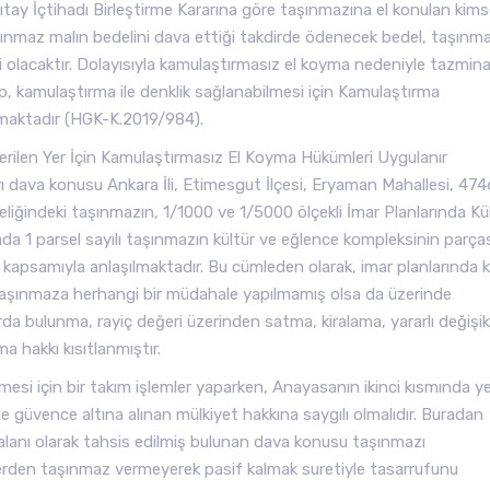
argıtay İçtihadı Birleştirme Kararına göre taşınmazına el konulan kim
taşınmaz malın bedelini dava ettiği takdirde ödenecek bedel, taşınm
ri olacaktır. Dolayısıyla kamulaştırmasız el koyma nedeniyle tazmin
, kamulaştırma ile denklik sağlanabilmesi için Kamulaştırma
nmaktadır (HGK-K.2019/984).
terilen Yer İçin Kamulaştırmasız El Koyma Hükümleri Uygulanır
 dava konusu Ankara İli, Etimesgut İlçesi, Eryaman Mahallesi, 47
liğindeki taşınmazın, 1/1000 ve 1/5000 ölçekli İmar Planlarında Kü
 ada 1 parsel sayılı taşınmazın kültür ve eğlence kompleksinin parça
ya kapsamıyla anlaşılmaktadır. Bu cümleden olarak, imar planlarında k
 taşınmaza herhangi bir müdahale yapılmamış olsa da üzerinde
arda bulunma, rayiç değeri üzerinden satma, kiralama, yararlı değişikl
a hakkı kısıtlanmıştır.
mesi için bir takım işlemler yaparken, Anayasanın ikinci kısmında y
le güvence altına alınan mülkiyet hakkına saygılı olmalıdır. Buradan
 alanı olarak tahsis edilmiş bulunan dava konusu taşınmazı
yerden taşınmaz vermeyerek pasif kalmak suretiyle tasarrufunu