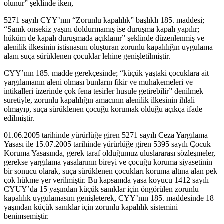
olunur” şeklinde iken,
5271 sayılı CYY’nın “Zorunlu kapalılık” başlıklı 185. maddesi;
“Sanık onsekiz yaşını doldurmamış ise duruşma kapalı yapılır;
hüküm de kapalı duruşmada açıklanır” şeklinde düzenlenmiş ve
alenilik ilkesinin istisnasını oluşturan zorunlu kapalılığın uygulama
alanı suça sürüklenen çocuklar lehine genişletilmiştir.
CYY’nın 185. madde gerekçesinde; “küçük yaştaki çocuklara ait
yargılamanın aleni olması bunların fikir ve muhakemeleri ve
intikalleri üzerinde çok fena tesirler husule getirebilir” denilmek
suretiyle, zorunlu kapalılığın amacının alenilik ilkesinin ihlali
olmayıp, suça sürüklenen çocuğu korumak olduğu açıkça ifade
edilmiştir.
01.06.2005 tarihinde yürürlüğe giren 5271 sayılı Ceza Yargılama
Yasası ile 15.07.2005 tarihinde yürürlüğe giren 5395 sayılı Çocuk
Koruma Yasasında, gerek taraf olduğumuz uluslararası sözleşmeler,
gerekse yargılama yasalarının bireyi ve çocuğu koruma siyasetinin
bir sonucu olarak, suça sürüklenen çocukları koruma altına alan pek
çok hükme yer verilmiştir. Bu kapsamda yasa koyucu 1412 sayılı
CYUY’da 15 yaşından küçük sanıklar için öngörülen zorunlu
kapalılık uygulamasını genişleterek, CYY’nın 185. maddesinde 18
yaşından küçük sanıklar için zorunlu kapalılık sistemini
benimsemiştir.