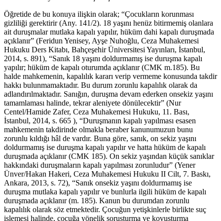
Öğretide de bu konuya ilişkin olarak; “Çocukların korunması
gizliliği gerektirir (Any. 141/2). 18 yaşını henüz bitirmemiş olanlara
ait duruşmalar mutlaka kapalı yapılır, hüküm dahi kapalı duruşmada
açıklanır” (Feridun Yenisey, Ayşe Nuhoğlu, Ceza Muhakemesi
Hukuku Ders Kitabı, Bahçeşehir Üniversitesi Yayınları, İstanbul,
2014, s. 891), “Sanık 18 yaşını doldurmamış ise duruşma kapalı
yapılır; hüküm de kapalı oturumda açıklanır (CMK m.185). Bu
halde mahkemenin, kapalılık kararı verip vermeme konusunda takdir
hakkı bulunmamaktadır. Bu durum zorunlu kapalılık olarak da
adlandırılmaktadır. Sanığın, duruşma devam ederken onsekiz yaşını
tamamlaması halinde, tekrar aleniyete dönülecektir” (Nur
Centel/Hamide Zafer, Ceza Muhakemesi Hukuku, 11. Bası,
İstanbul, 2014, s. 665 ), “Duruşmanın kapalı yapılması esasen
mahkemenin takdirinde olmakla beraber kanunumuzun bunu
zorunlu kıldığı hâl de vardır. Buna göre, sanık, on sekiz yaşını
doldurmamış ise duruşma kapalı yapılır ve hatta hüküm de kapalı
duruşmada açıklanır (CMK 185). On sekiz yaşından küçük sanıklar
hakkındaki duruşmaların kapalı yapılması zorunludur” (Yener
Ünver/Hakan Hakeri, Ceza Muhakemesi Hukuku II Cilt, 7. Baskı,
Ankara, 2013, s. 72), “Sanık onsekiz yaşını doldurmamış ise
duruşma mutlaka kapalı yapılır ve bunlurla ilgili hüküm de kapalı
duruşmada açıklanır (m. 185). Kanun bu durumdan zorunlu
kapalılık olarak söz etmektedir. Çocuğun yetişkinlerle birlikte suç
işlemesi halinde, çocuğa yönelik soruşturma ve kovuşturma