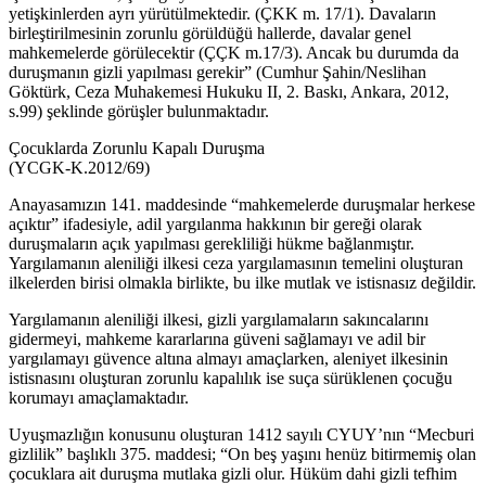
yetişkinlerden ayrı yürütülmektedir. (ÇKK m. 17/1). Davaların
birleştirilmesinin zorunlu görüldüğü hallerde, davalar genel
mahkemelerde görülecektir (ÇÇK m.17/3). Ancak bu durumda da
duruşmanın gizli yapılması gerekir” (Cumhur Şahin/Neslihan
Göktürk, Ceza Muhakemesi Hukuku II, 2. Baskı, Ankara, 2012,
s.99) şeklinde görüşler bulunmaktadır.
Çocuklarda Zorunlu Kapalı Duruşma
(YCGK-K.2012/69)
Anayasamızın 141. maddesinde “mahkemelerde duruşmalar herkese
açıktır” ifadesiyle, adil yargılanma hakkının bir gereği olarak
duruşmaların açık yapılması gerekliliği hükme bağlanmıştır.
Yargılamanın aleniliği ilkesi ceza yargılamasının temelini oluşturan
ilkelerden birisi olmakla birlikte, bu ilke mutlak ve istisnasız değildir.
Yargılamanın aleniliği ilkesi, gizli yargılamaların sakıncalarını
gidermeyi, mahkeme kararlarına güveni sağlamayı ve adil bir
yargılamayı güvence altına almayı amaçlarken, aleniyet ilkesinin
istisnasını oluşturan zorunlu kapalılık ise suça sürüklenen çocuğu
korumayı amaçlamaktadır.
Uyuşmazlığın konusunu oluşturan 1412 sayılı CYUY’nın “Mecburi
gizlilik” başlıklı 375. maddesi; “On beş yaşını henüz bitirmemiş olan
çocuklara ait duruşma mutlaka gizli olur. Hüküm dahi gizli tefhim