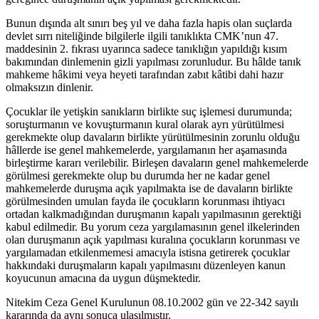
Bunun dışında alt sınırı beş yıl ve daha fazla hapis olan suçlarda
devlet sırrı niteliğinde bilgilerle ilgili tanıklıkta CMK’nun 47.
maddesinin 2. fıkrası uyarınca sadece tanıklığın yapıldığı kısım
bakımından dinlemenin gizli yapılması zorunludur. Bu hâlde tanık
mahkeme hâkimi veya heyeti tarafından zabıt kâtibi dahi hazır
olmaksızın dinlenir.
Çocuklar ile yetişkin sanıkların birlikte suç işlemesi durumunda;
soruşturmanın ve kovuşturmanın kural olarak ayrı yürütülmesi
gerekmekte olup davaların birlikte yürütülmesinin zorunlu olduğu
hâllerde ise genel mahkemelerde, yargılamanın her aşamasında
birleştirme kararı verilebilir. Birleşen davaların genel mahkemelerde
görülmesi gerekmekte olup bu durumda her ne kadar genel
mahkemelerde duruşma açık yapılmakta ise de davaların birlikte
görülmesinden umulan fayda ile çocukların korunması ihtiyacı
ortadan kalkmadığından duruşmanın kapalı yapılmasının gerektiği
kabul edilmedir. Bu yorum ceza yargılamasının genel ilkelerinden
olan duruşmanın açık yapılması kuralına çocukların korunması ve
yargılamadan etkilenmemesi amacıyla istisna getirerek çocuklar
hakkındaki duruşmaların kapalı yapılmasını düzenleyen kanun
koyucunun amacına da uygun düşmektedir.
Nitekim Ceza Genel Kurulunun 08.10.2002 gün ve 22-342 sayılı
kararında da aynı sonuca ulaşılmıştır.