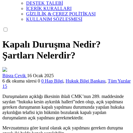
DESTEK TALEBİ
İÇERİK KURALLARI
GİZLİLİK & ÇEREZ POLİTİKASI
KULLANIM SÖZLEŞMESİ
Kapalı Duruşma Nedir?
Şartları Nelerdir?
Büşra Çevik
16 Ocak 2025
6 dk okuma süresi
0
0
Hap Bilgi
,
Hukuk Bilgi Bankası
,
Tüm Yazılar
15
Duruşmaların açıklığı ilkesinin ihlali CMK’nun 289. maddesinde
sayılan “hukuka kesin aykırılık halleri”nden olup, açık yapılması
gereken duruşmanın kapalı yapılması durumunda yapılan hukuka
aykırılığın telafisi için hükmün bozularak kapalı yapılan
duruşmaların açık yapılması gerekmektedir.
Mevzuatımıza göre kural olarak açık yapılması gereken duruşma