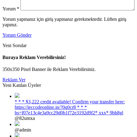
Yorum
*
Yorum yapmanız için giriş yapmanız gerekmektedir. Lüften giriş
yapınız.
Yorum Gönder
Yeni Sorular
Buraya Reklam Verebilirsiniz!
350x350 Pixel Banner ile Reklam Verebilirsiniz.
Reklam Ver
Yeni Katılan Üyeler
* * * $3,222 credit available! Confirm your transfer here:
https://ieccodeonline.in/?0q0cr8 * * *
hs=f07e13c4e3a9cc29d0b1f72e3192d9f2* ххх* 9bh8gl
@82umxa
@admin