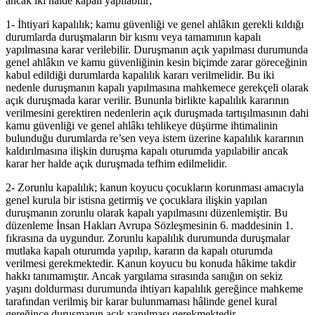
ancak iki halde kapalı yapılabilir;
1- İhtiyari kapalılık; kamu güvenliği ve genel ahlâkın gerekli kıldığı
durumlarda duruşmaların bir kısmı veya tamamının kapalı
yapılmasına karar verilebilir. Duruşmanın açık yapılması durumunda
genel ahlâkın ve kamu güvenliğinin kesin biçimde zarar göreceğinin
kabul edildiği durumlarda kapalılık kararı verilmelidir. Bu iki
nedenle duruşmanın kapalı yapılmasına mahkemece gerekçeli olarak
açık duruşmada karar verilir. Bununla birlikte kapalılık kararının
verilmesini gerektiren nedenlerin açık duruşmada tartışılmasının dahi
kamu güvenliği ve genel ahlâkı tehlikeye düşürme ihtimalinin
bulunduğu durumlarda re’sen veya istem üzerine kapalılık kararının
kaldırılmasına ilişkin duruşma kapalı oturumda yapılabilir ancak
karar her halde açık duruşmada tefhim edilmelidir.
2- Zorunlu kapalılık; kanun koyucu çocukların korunması amacıyla
genel kurula bir istisna getirmiş ve çocuklara ilişkin yapılan
duruşmanın zorunlu olarak kapalı yapılmasını düzenlemiştir. Bu
düzenleme İnsan Hakları Avrupa Sözleşmesinin 6. maddesinin 1.
fıkrasına da uygundur. Zorunlu kapalılık durumunda duruşmalar
mutlaka kapalı oturumda yapılıp, kararın da kapalı oturumda
verilmesi gerekmektedir. Kanun koyucu bu konuda hâkime takdir
hakkı tanımamıştır. Ancak yargılama sırasında sanığın on sekiz
yaşını doldurması durumunda ihtiyarı kapalılık gereğince mahkeme
tarafından verilmiş bir karar bulunmaması hâlinde genel kural
gereğince duruşmanın açık yapılması gerekmektedir.