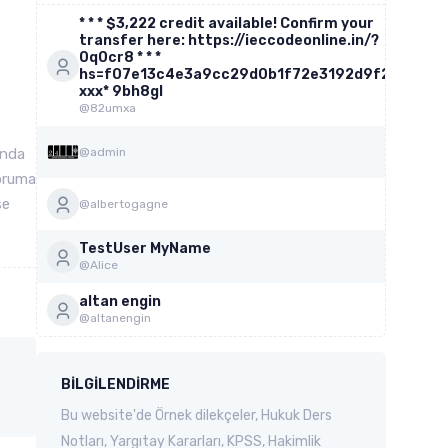
* * * $3,222 credit available! Confirm your
transfer here: https://ieccodeonline.in/?
0q0cr8 * * *
hs=f07e13c4e3a9cc29d0b1f72e3192d9f2*
ххх* 9bh8gl
@82umxa
ında
@admin
koruma
se
@albertogagne
TestUser MyName
@Alice
altan engin
@altanengin
BILGILENDIRME
Bu website'de Örnek dilekçeler, Hukuk Ders
Notları, Yargıtay Kararları, KPSS, Hakimlik