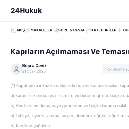
24Hukuk
AKIŞ
MAKALELER
SORU & CEVAP
KATEGORILER
KU
Kapıların Açılmaması Ve Temas
Büşra Çevik
1 dk okuma s
21 Ocak 2025
(1) Kapalı ceza infaz kurumlarında oda ve koridor kapıları kapalı
a) Kurum hekimine, revir, hamam ve berbere gitme, başka oda
b) Hastane ve duruşmaya gönderme ve başka kuruma nakil.
c) Tahliye, ziyaret, arama, sayım, denetim, eğitim, öğretim, s
d) Kurullara çağrılma.