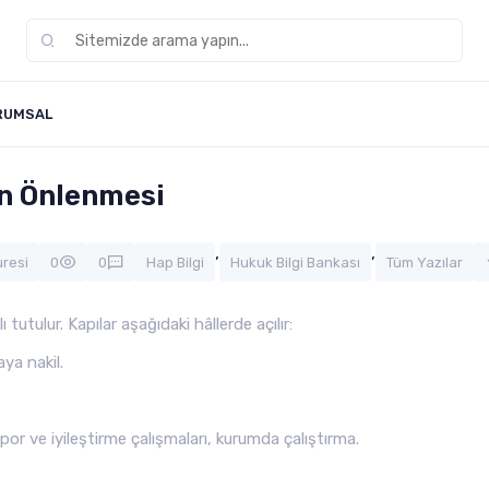
RUMSAL
ın Önlenmesi
,
,
üresi
0
0
Hap Bilgi
Hukuk Bilgi Bankası
Tüm Yazılar
 tutulur. Kapılar aşağıdaki hâllerde açılır:
ya nakil.
por ve iyileştirme çalışmaları, kurumda çalıştırma.