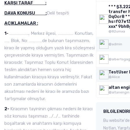
KARŞI TARAF :
* * * $3,2
transfer h
DAVA KONUSU :
Delil tespiti
0q0cr8 * *
hs=f07e1
AÇIKLAMALAR :
ххх* 9bh8
@82umxa
1-
…………………., Merkez ilçesi, ……………… Konutları,
…… Blok, No: ……………de bulunan taşınmazımı,
@admin
kiracı ile yapmış olduğum yazılı kira sözleşmesi
çerçevesinde kiraya vermiştim. Taşınmazın ilk
@albertoga
kiracısıdır. Taşınmaz Toplu Konut İdaresinden
teslim alındıktan hemen sonra hiç
TestUser
kullanılmadan kiracıya kiraya verilmiştir. Fakat
@Alice
son zamanlarda kiracının ödemelerini
altan eng
aksatması nedeni ile kiracı ile aramızda bazı
@altanengin
tartışmalar olmuştur.
2-
Kiracımın tayininin çıkması nedeni ile kiracı
BILGILENDI
söz konusu taşınmazı …/…/… tarihinde
Bu website'de 
boşaltarak ve anahtarını karşı komşuya
Notları, Yargıt