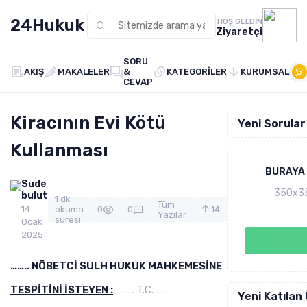
24Hukuk
HOŞ GELDIN
Ziyaretçi
SORU
AKIŞ
MAKALELER
&
KATEGORILER
KURUMSAL
CEVAP
Kiracının Evi Kötü
Yeni Sorular
Kullanması
BURAYA 
Sude
350x350
bulut
1 dk
Tüm
14
okuma
0
0
14
Yazılar
süresi
Ocak
2025
…….. NÖBETCİ SULH HUKUK MAHKEMESİNE
TESPİTİNİ İSTEYEN :
………. T.C. ……
Yeni Katılan