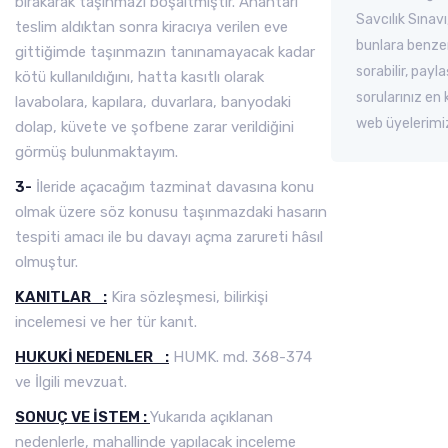
bırakarak taşınmazı boşaltmıştır. Anahtarı
Savcılık Sınavı
teslim aldıktan sonra kiracıya verilen eve
bunlara benzer 
gittiğimde taşınmazın tanınamayacak kadar
sorabilir, payl
kötü kullanıldığını, hatta kasıtlı olarak
sorularınız en
lavabolara, kapılara, duvarlara, banyodaki
web üyelerimi
dolap, küvete ve şofbene zarar verildiğini
görmüş bulunmaktayım.
3-
İleride açacağım tazminat davasına konu
olmak üzere söz konusu taşınmazdaki hasarın
tespiti amacı ile bu davayı açma zarureti hâsıl
olmuştur.
KANITLAR :
Kira sözleşmesi, bilirkişi
incelemesi ve her tür kanıt.
HUKUKİ NEDENLER :
HUMK. md. 368-374
ve İlgili mevzuat.
SONUÇ VE İSTEM :
Yukarıda açıklanan
nedenlerle, mahallinde yapılacak inceleme