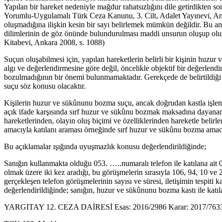
Yapılan bir hareket nedeniyle mağdur rahatsızlığını dile getirdikten 
Yorumlu-Uygulamalı Türk Ceza Kanunu, 3. Cilt, Adalet Yayınevi, Anka
oluşmadığına ilişkin kesin bir sayı belirlemek mümkün değildir. Bu anl
dilimlerinin de göz önünde bulundurulması maddi unsurun oluşup oluş
Kitabevi, Ankara 2008, s. 1088)
Suçun oluşabilmesi için, yapılan hareketlerin belirli bir kişinin hu
algı ve değerlendirmesine göre değil, öncelikle objektif bir değerlen
bozulmadığının bir önemi bulunmamaktadır. Gerekçede de belirtildiği 
suçu söz konusu olacaktır.
Kişilerin huzur ve sükûnunu bozma suçu, ancak doğrudan kastla işlene
açık ifade karşısında sırf huzur ve sükûnu bozmak maksadına dayanan ö
hareketlerinden, olayın oluş biçimi ve özelliklerinden hareketle belirl
amacıyla katılanı araması örneğinde sırf huzur ve sükûnu bozma amac
Bu açıklamalar ışığında uyuşmazlık konusu değerlendirildiğinde;
Sanığın kullanmakta olduğu 053. …..numaralı telefon ile katılana ait 
olmak üzere iki kez aradığı, bu görüşmelerin sırasıyla 106, 94, 10 ve 2
gerçekleşen telefon görüşmelerinin sayısı ve süresi, iletişimin tespiti 
değerlendirildiğinde; sanığın, huzur ve sükûnunu bozma kastı ile katıla
YARGITAY 12. CEZA DAİRESİ Esas: 2016/2986 Karar: 2017/7633 