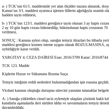
a- ) TCK’nın 61/1. maddesinde yer alan ölçütler nazara alınarak, dosya
Kanun’un 3/1. maddesi uyarınca işlenen fiillerin ağırlığıyla orantılı 
hadden tayin edilmesi,
b- ) TCK’nın 123/1. maddesi gereğince tayin olunan 3 ay hapis cezası
2 ay 10 gün hapis cezası hükmedilip, hükmolunan hapis cezasının 70 g
verilmesi,
SONUÇ : Kanuna aykırı olup, sanığın temyiz itirazları bu itibarla y
maddesi gereğince kısmen isteme uygun olarak BOZULMASINA, aynı Ka
oybirliğiyle karar verildi.
YARGITAY 4. CEZA DAİRESİ Esas: 2016/3709 Karar: 2016/8744 T
TCK 123. Madde
Kişilerin Huzur ve Sükununu Bozma Suçu
Temyiz isteğinin reddi nedenleri bulunmadığından işin esasına geçildi
Vicdani kanının oluştuğu duruşma sürecini yansıtan tutanaklar belgele
A- ) Sanığa yükletilen cinsel taciz eylemiyle ulaşılan çözümü haklı k
kanıtlarla aşamalarda ileri sürülen iddia ve savunmaların temyiz denetim
dayandırıldığı;