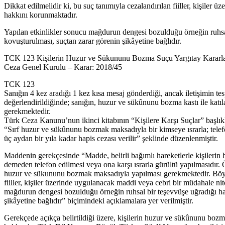
Dikkat edilmelidir ki, bu suç tanımıyla cezalandırılan fiiller, kişiler
hakkını korunmaktadır.
Yapılan etkinlikler sonucu mağdurun dengesi bozulduğu örneğin ruhsa
kovuşturulması, suçtan zarar görenin şikâyetine bağlıdır.
TCK 123 Kişilerin Huzur ve Sükununu Bozma Suçu Yargıtay Kararla
Ceza Genel Kurulu – Karar: 2018/45
TCK 123
Sanığın 4 kez aradığı 1 kez kısa mesaj gönderdiği, ancak iletişimin tes
değerlendirildiğinde; sanığın, huzur ve sükûnunu bozma kastı ile katıl
gerekmektedir.
Türk Ceza Kanunu’nun ikinci kitabının “Kişilere Karşı Suçlar” başlık
“Sırf huzur ve sükûnunu bozmak maksadıyla bir kimseye ısrarla; telefo
üç aydan bir yıla kadar hapis cezası verilir” şeklinde düzenlenmiştir.
Maddenin gerekçesinde “Madde, belirli bağımlı hareketlerle kişilerin
demeden telefon edilmesi veya ona karşı ısrarla gürültü yapılmasıdır. 
huzur ve sükununu bozmak maksadıyla yapılması gerekmektedir. Böylece
fiiller, kişiler üzerinde uygulanacak maddi veya cebri bir müdahale nit
mağdurun dengesi bozulduğu örneğin ruhsal bir teşevvüşe uğradığı ha
şikâyetine bağlıdır” biçimindeki açıklamalara yer verilmiştir.
Gerekçede açıkça belirtildiği üzere, kişilerin huzur ve sükûnunu bozm