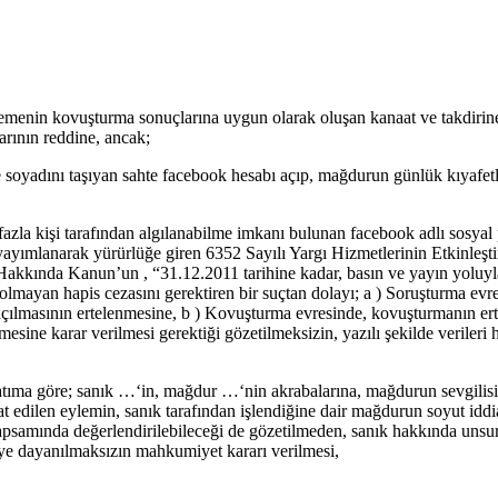
hkemenin kovuşturma sonuçlarına uygun olarak oluşan kanaat ve takdirine
larının reddine, ancak;
 soyadını taşıyan sahte facebook hesabı açıp, mağdurun günlük kıyafetler
 fazla kişi tarafından algılanabilme imkanı bulunan facebook adlı sosya
yayımlanarak yürürlüğe giren 6352 Sayılı Yargı Hizmetlerinin Etkinleş
Hakkında Kanun’un , “31.12.2011 tarihine kadar, basın ve yayın yoluyla
azla olmayan hapis cezasını gerektiren bir suçtan dolayı; a ) Soruşturma
ılmasının ertelenmesine, b ) Kovuşturma evresinde, kovuşturmanın er
mesine karar verilmesi gerektiği gözetilmeksizin, yazılı şekilde veriler
tıma göre; sanık …‘in, mağdur …‘nin akrabalarına, mağdurun sevgilisi o
at edilen eylemin, sanık tarafından işlendiğine dair mağdurun soyut idd
amında değerlendirilebileceği de gözetilmeden, sanık hakkında unsur
eye dayanılmaksızın mahkumiyet kararı verilmesi,