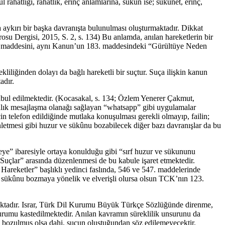
ahatlığı, rahatlık, erinç anlamlarına, sükûn ise; sükûnet, erinç,
 aykırı bir başka davranışta bulunulması oluşturmaktadır. Dikkat
u Dergisi, 2015, S. 2, s. 134) Bu anlamda, anılan hareketlerin bir
 123. maddesini, aynı Kanun’un 183. maddesindeki “Gürültüye Neden
liliğinden dolayı da bağlı hareketli bir suçtur. Suça ilişkin kanun
adır.
abul edilmektedir. (Kocasakal, s. 134; Özlem Yenerer Çakmut,
lık mesajlaşma olanağı sağlayan “whatsapp” gibi uygulamalar
çin telefon edildiğinde mutlaka konuşulması gerekli olmayıp, failin;
etmesi gibi huzur ve sükûnu bozabilecek diğer bazı davranışlar da bu
mseye” ibaresiyle ortaya konulduğu gibi “sırf huzur ve sükununu
Suçlar” arasında düzenlenmesi de bu kabule işaret etmektedir.
areketler” başlıklı yedinci faslında, 546 ve 547. maddelerinde
ve sükûnu bozmaya yönelik ve elverişli olursa olsun TCK’nın 123.
turmaktadır. Israr, Türk Dil Kurumu Büyük Türkçe Sözlüğünde direnme,
durumu kastedilmektedir. Anılan kavramın süreklilik unsurunu da
nu bozulmuş olsa dahi, suçun oluştuğundan söz edilemeyecektir.