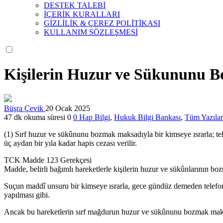
DESTEK TALEBİ
İÇERİK KURALLARI
GİZLİLİK & ÇEREZ POLİTİKASI
KULLANIM SÖZLEŞMESİ
Kişilerin Huzur ve Sükununu 
Büşra Çevik
20 Ocak 2025
47 dk okuma süresi
0
0
Hap Bilgi
,
Hukuk Bilgi Bankası
,
Tüm Yazılar
(1) Sırf huzur ve sükûnunu bozmak maksadıyla bir kimseye ısrarla; tel
üç aydan bir yıla kadar hapis cezası verilir.
TCK Madde 123 Gerekçesi
Madde, belirli bağımlı hareketlerle kişilerin huzur ve sükûnlarının bo
Suçun maddî unsuru bir kimseye ısrarla, gece gündüz demeden telefon e
yapılması gibi.
Ancak bu hareketlerin sırf mağdurun huzur ve sükûnunu bozmak maksad