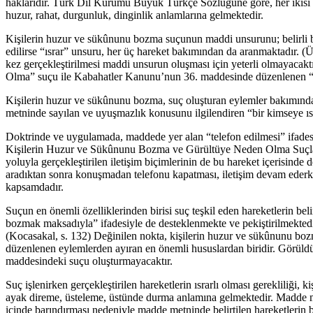
haklarıdır. Türk Dil Kurumu Büyük Türkçe Sözlüğüne göre, her ikisi de 
huzur, rahat, durgunluk, dinginlik anlamlarına gelmektedir.
Kişilerin huzur ve sükûnunu bozma suçunun maddi unsurunu; belirli bi
edilirse “ısrar” unsuru, her üç hareket bakımından da aranmaktadır. 
kez gerçekleştirilmesi maddi unsurun oluşması için yeterli olmayacak
Olma” suçu ile Kabahatler Kanunu’nun 36. maddesinde düzenlenen “Gü
Kişilerin huzur ve sükûnunu bozma, suç oluşturan eylemler bakımından h
metninde sayılan ve uyuşmazlık konusunu ilgilendiren “bir kimseye ıs
Doktrinde ve uygulamada, maddede yer alan “telefon edilmesi” ifades
Kişilerin Huzur ve Sükûnunu Bozma ve Gürültüye Neden Olma Suçları,
yoluyla gerçekleştirilen iletişim biçimlerinin de bu hareket içerisinde
aradıktan sonra konuşmadan telefonu kapatması, iletişim devam ederk
kapsamdadır.
Suçun en önemli özelliklerinden birisi suç teşkil eden hareketlerin be
bozmak maksadıyla” ifadesiyle de desteklenmekte ve pekiştirilmektedi
(Kocasakal, s. 132) Değinilen nokta, kişilerin huzur ve sükûnunu boz
düzenlenen eylemlerden ayıran en önemli hususlardan biridir. Görüldüğ
maddesindeki suçu oluşturmayacaktır.
Suç işlenirken gerçekleştirilen hareketlerin ısrarlı olması gereklili
ayak direme, üsteleme, üstünde durma anlamına gelmektedir. Madde met
içinde barındırması nedeniyle madde metninde belirtilen hareketlerin