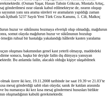
mek gerekmektedir. (Osman Yaşar, Hasan Tahsin Gökcan, Mustafa Artuç,
 gönderilmesi ısrar olarak kabul edilmekteyse de, ısrarın oluşup
 sayısının yanı sıra arama süreleri ve aramaların yapıldığı zaman
alı-İçtihatlı 5237 Sayılı Yeni Türk Ceza Kanunu, 1. Cilt, Malkoç
mağdurun huzur ve sükûnunu bozmaya elverişli olup olmadığı, mağdurun
tan sonra, somut olayda mağdurun huzur ve sükûnunun bozulup
rneğin ruhsal bir hastalığa yakalandığı hâllerde kasten yaralama
 Suçun oluşması bakımından genel kast yeterli olmayıp, maddedeki
ndirme sonucu, başka bir deyişle failin dış dünyaya yansıyan
rmektedir. Bu anlamda failin, alacaklı olduğu kişiye ulaşabilmek
olmak üzere iki kez, 19.11.2008 tarihinde ise saat 19.39 ve 21.03’te
ısa mesaj gönderdiği sabit olan olayda; sanık ile katılan arasında
sı ve bu numaraya iki kez kısa mesaj göndermesi hususları birlikte
arının oluşmadığının kabulü gerekmektedir.