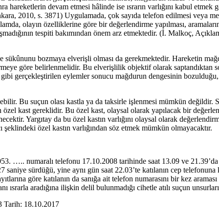
sonra hareketlerin devam etmesi hâlinde ise ısrarın varlığını kabul et
ra, 2010, s. 3871) Uygulamada, çok sayıda telefon edilmesi veya mesaj
amda, olayın özelliklerine göre bir değerlendirme yapılması, aramaların
madığının tespiti bakımından önem arz etmektedir. (İ. Malkoç, Açıklam
zur ve sükûnunu bozmaya elverişli olması da gerekmektedir. Hareketin 
dirmeye göre belirlenmelidir. Bu elverişlilik objektif olarak saptandık
gibi gerçekleştirilen eylemler sonucu mağdurun dengesinin bozulduğu, ö
bilir. Bu suçun olası kastla ya da taksirle işlenmesi mümkün değildir.
zel kast gereklidir. Bu özel kast, olaysal olarak yapılacak bir değerle
enecektir. Yargıtay da bu özel kastın varlığını olaysal olarak değerlendi
ı şeklindeki özel kastın varlığından söz etmek mümkün olmayacaktır.
053. ….. numaralı telefonu 17.10.2008 tarihinde saat 13.09 ve 21.39’da 
7 saniye sürdüğü, yine aynı gün saat 22.03’te katılanın cep telefonuna k
kayıtlarına göre katılanın da sanığa ait telefon numarasını bir kez arama
nı ısrarla aradığına ilişkin delil bulunmadığı cihetle atılı suçun unsurl
Tarih: 18.10.2017