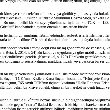
Arapça kökenli olan bu sözcüklerden huzur; dirlik, baş dinçliği, gönül r
r kimseye ısrarla telefon edilmesi veya gürültü yapılması ya da hukuka
(Ümit Kocasakal, Kişilerin Huzur ve Sükûnunu Bozma Suçu, Ankara Baros
tır. Bu unsur, belirli bir kimseye yöneltme şartıyla birlikte TCK’nın
rültü” kabahatinden ayıran önemli hususlardan biridir.
erhangi bir sınırlama getirilmediğinden serbest; ısrarla işlenmesi gerek
rarla telefon edilmesi” hareketi üzerinde durulmasında fayda bulunmakt
inin sadece telefon etmeyi değil kısa mesaj göndermeyi de kapsadığı k
 Beta, İ. 2014, s. 54) Bu kabul ve uygulamaya göre mobil cihazla an
 değerlendirilmesi gerekir. (Kocasakal, s. 120) Hareketin gerçekleşmesi i
en konuşmayıp sessiz kalması, mağdura müzik veya başkaca bir ses dinl
lirli bir kişiye yöneltilmiş olmasıdır. Bu husus madde metninde “bir ki
r. Suçun, TCK’nın “Kişilere Karşı Suçlar” kısmında, “Hürriyete Karşı 
ma suçunu, 765 sayılı TCK’nın üçüncü kitabının “Halkı Rahatsız Eden H
ü gibi, belirli bir kişiye yönelik olmayan bir hareket ne denli huzur 
ği, kişilerin huzur ve sükûnunu bozma suçunun bir diğer özelliğini oluş
ninde geçen “ısrarla” ifadesi ile de ısrarlı bir biçimde hareket etme 
 bir defadan ibaret gerçekleştirilmesi hâlinde, mağdurun huzur ve sükû