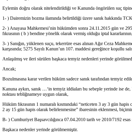
Eylemin doğru olarak nitelendirildiği ve Kanunda öngörülen suç tipi
1- ) Dairemizin bozma ilamında belirtildiği üzere sanık hakkında TC
2- ) Anayasa Mahkemesi’nin hükümden sonra 24.11.2015 gün ve 29542
fıkrasının ( b ) bendine yönelik olarak vermiş olduğu iptal kararlarını
3- ) Sanığın, yüklenen suçu, tekerrüre esas alınan Ağır Ceza Mahkemes
karşısında; 5275 Sayılı Kanun’un 107. maddesi gereğince koşullu sa
Anlaşılmış ve ileri sürülen başkaca temyiz nedenleri yerinde görülmed
Ancak;
Bozulmasına karar verilen hüküm sadece sanık tarafından temyiz edil
Kanuna aykırı, sanık …‘in temyiz iddiaları bu sebeple yerinde ise de, 
noktası tebliğnameye uygun olarak,
Hüküm fıkrasının 1 numaralı kısmındaki “neticeten 3 ay 3 gün hapis ce
2 ay 15 gün hapis olarak belirlenmesine” ibaresinin eklenmes
B- ) Cumhuriyet Başsavcılığınca 07.04.2010 tarih ve 2010/7192 esas s
Başkaca nedenler yerinde görülmemiştir.