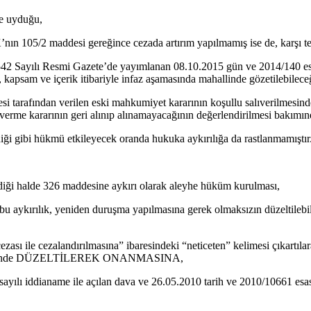
ne uyduğu,
K’nın 105/2 maddesi gereğince cezada artırım yapılmamış ise de, karşı
 Sayılı Resmi Gazete’de yayımlanan 08.10.2015 gün ve 2014/140 esas,
n, kapsam ve içerik itibariyle infaz aşamasında mahallinde gözetilebilece
i tarafından verilen eski mahkumiyet kararının koşullu salıverilmesind
lıverme kararının geri alınıp alınamayacağının değerlendirilmesi bak
iği gibi hükmü etkileyecek oranda hukuka aykırılığa da rastlanmamıştır
diği halde 326 maddesine aykırı olarak aleyhe hüküm kurulması,
bu aykırılık, yeniden duruşma yapılmasına gerek olmaksızın düzeltilebili
zası ile cezalandırılmasına” ibaresindeki “neticeten” kelimesi çıkartı
i, biçiminde DÜZELTİLEREK ONANMASINA,
ayılı iddianame ile açılan dava ve 26.05.2010 tarih ve 2010/10661 esas