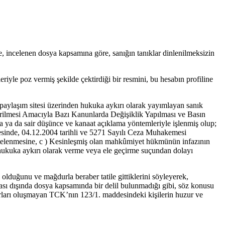
, incelenen dosya kapsamına göre, sanığın tanıklar dinlenilmeksizin
iyle poz vermiş şekilde çektirdiği bir resmini, bu hesabın profiline
l paylaşım sitesi üzerinden hukuka aykırı olarak yayımlayan sanık
tirilmesi Amacıyla Bazı Kanunlarda Değişiklik Yapılması ve Basın
 ya da sair düşünce ve kanaat açıklama yöntemleriyle işlenmiş olup;
 evresinde, 04.12.2004 tarihli ve 5271 Sayılı Ceza Muhakemesi
telenmesine, c ) Kesinleşmiş olan mahkûmiyet hükmünün infazının
i hukuka aykırı olarak verme veya ele geçirme suçundan dolayı
lduğunu ve mağdurla beraber tatile gittiklerini söyleyerek,
iası dışında dosya kapsamında bir delil bulunmadığı gibi, söz konusu
ları oluşmayan TCK’nın 123/1. maddesindeki kişilerin huzur ve