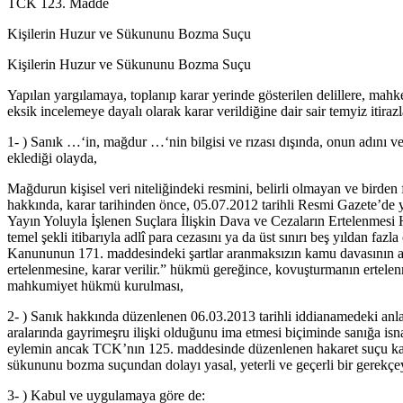
TCK 123. Madde
Kişilerin Huzur ve Sükununu Bozma Suçu
Kişilerin Huzur ve Sükununu Bozma Suçu
Yapılan yargılamaya, toplanıp karar yerinde gösterilen delillere, ma
eksik incelemeye dayalı olarak karar verildiğine dair sair temyiz itiraz
1- ) Sanık …‘in, mağdur …‘nin bilgisi ve rızası dışında, onun adını ve
eklediği olayda,
Mağdurun kişisel veri niteliğindeki resmini, belirli olmayan ve birden
hakkında, karar tarihinden önce, 05.07.2012 tarihli Resmi Gazete’de 
Yayın Yoluyla İşlenen Suçlara İlişkin Dava ve Cezaların Ertelenmesi 
temel şekli itibarıyla adlî para cezasını ya da üst sınırı beş yıldan f
Kanununun 171. maddesindeki şartlar aranmaksızın kamu davasının aç
ertelenmesine, karar verilir.” hükmü gereğince, kovuşturmanın ertelen
mahkumiyet hükmü kurulması,
2- ) Sanık hakkında düzenlenen 06.03.2013 tarihli iddianamedeki anla
aralarında gayrimeşru ilişki olduğunu ima etmesi biçiminde sanığa isn
eylemin ancak TCK’nın 125. maddesinde düzenlenen hakaret suçu kaps
sükununu bozma suçundan dolayı yasal, yeterli ve geçerli bir gerekç
3- ) Kabul ve uygulamaya göre de: