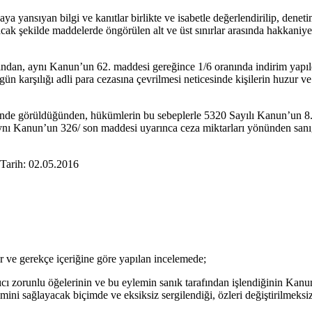
ya yansıyan bilgi ve kanıtlar birlikte ve isabetle değerlendirilip, dene
olacak şekilde maddelerde öngörülen alt ve üst sınırlar arasında hakkan
ndan, aynı Kanun’un 62. maddesi gereğince 1/6 oranında indirim yapıld
ün karşılığı adli para cezasına çevrilmesi neticesinde kişilerin huzu
erinde görüldüğünden, hükümlerin bu sebeplerle 5320 Sayılı Kanun’un 8
nun’un 326/ son maddesi uyarınca ceza miktarları yönünden sanığın 
arih: 02.05.2016
.
r ve gerekçe içeriğine göre yapılan incelemede;
ılıcı zorunlu öğelerinin ve bu eylemin sanık tarafından işlendiğinin K
ini sağlayacak biçimde ve eksiksiz sergilendiği, özleri değiştirilmeksizin