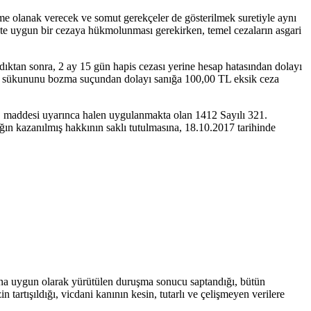
time olanak verecek ve somut gerekçeler de gösterilmek suretiyle aynı
iyete uygun bir cezaya hükmolunması gerekirken, temel cezaların asgari
ıktan sonra, 2 ay 15 gün hapis cezası yerine hesap hatasından dolayı
r ve sükununu bozma suçundan dolayı sanığa 100,00 TL eksik ceza
. maddesi uyarınca halen uygulanmakta olan 1412 Sayılı 321.
kazanılmış hakkının saklı tutulmasına, 18.10.2017 tarihinde
anuna uygun olarak yürütülen duruşma sonucu saptandığı, bütün
 tartışıldığı, vicdani kanının kesin, tutarlı ve çelişmeyen verilere