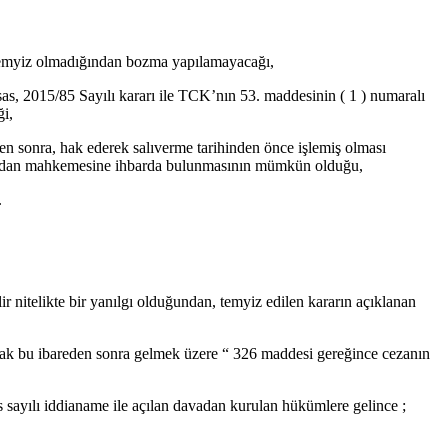
 temyiz olmadığından bozma yapılamayacağı,
 2015/85 Sayılı kararı ile TCK’nın 53. maddesinin ( 1 ) numaralı
ği,
en sonra, hak ederek salıverme tarihinden önce işlemiş olması
ımından mahkemesine ihbarda bulunmasının mümkün olduğu,
.
r nitelikte bir yanılgı olduğundan, temyiz edilen kararın açıklanan
larak bu ibareden sonra gelmek üzere “ 326 maddesi gereğince cezanın
 sayılı iddianame ile açılan davadan kurulan hükümlere gelince ;