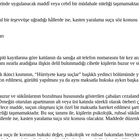
 üzerinde uygulanacak maddî veya cebrî bir müdahale niteliği taşımamaktad
l bir teşevvüşe uğradığı hâllerde ise, kasten yaralama suçu söz konusu
rı
piti kayıtlarına göre katılanın da sanığa ait telefon numarasını bir kez 
anı ısrarla aradığına ilişkin delil bulunmadığı cihetle kişilerin huzur
lı ikinci kısmının, “Hürriyete karşı suçlar” başlıklı yedinci bölümünde
n edilmesi, gürültü yapılması ya da aynı maksatla hukuka aykırı başka 
 huzur ve sükûnlarının bozulması hususunda gösterilen çabaları cezalan
Örneğin oturulan apartmanın alt veya üst katında sürekli olarak öteberi 
 madde, suçun oluşması için özel bir maksatla hareket edilmesi şartını 
eliği taşımamaktadır. Bu suç tanımı ile, kişilerin psikolojik, ruhsal sü
llerde ise, kasten yaralama suçu söz konusu olacaktır. Maddede düzenl
a suçu ile korunan hukuki değer, psikolojik ve ruhsal bakımdan bireyle