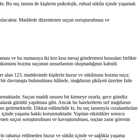
ır. Bu suç tanımı ile kişilerin psikolojik, ruhsal sükûn içinde yaşamak
 olacaktır. Maddede düzenlenen suçun soruşturulması ve
araması ve bu numaraya iki kez kısa mesaj göndermesi hususları birlikte
 ve sükununu bozma suçunun unsurlarının oluşmadığının kabulü
 yer alan 123. maddesinde kişilerin huzur ve sükûnunu bozma suçu;
bir davranışta bulunulması hâlinde, mağdurun şikâyeti üzerine faile
dırmaktadır. Suçun maddi unsuru bir kimseye ısrarla, gece gündüz
çalarak gürültü yapılması gibi. Ancak bu hareketlerin sırf mağdurun
getirmektedir. Dikkat edilmelidir ki, bu suç tanımıyla cezalandırılan
kûn içinde yaşama hakkı korunmaktadır. Yapılan etkinlikler sonucu
enen suçun soruşturulması ve kavuşturulması, suçtan zarar görenin
rin rahatsız edilmeden huzur ve sükûn içinde ve sağlıkla yaşama