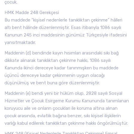
çocuk.
HMK Madde 248 Gerekçesi
Bu maddede “kişisel nedenlerle tanıklıktan çekinme” hâlleri
altı bent hâlinde düzenlenmiştir. Esas itibarıyla 1086 sayılı
Kanunun 245 inci maddesinin günümüz Türkçesiyle ifadesini
yansıtmaktadır.
Maddenin (d) bendinde kayın hısımları arasındaki sıkı bağ
dikkate alınarak tanıklıktan çekinme hakkı, 1086 sayılı
Kanunda ikinci dereceye kadar tanınmışken bu maddede
üçüncü dereceye kadar çekinmenin uygun olacağı
düşünülmüş ve bent buna göre düzenlenmiştir.
Maddenin (e) bendi yeni bir hüküm olup, 2828 sayılı Sosyal
Hizmetler ve Çocuk Esirgeme Kurumu Kanununda tanımlanan
koruyucu aile ve onların çocukları ile koruma altına alınan
çocuk arasında, evlatlık bağına benzer, sıkı kişisel ilişkilerin
varlığı kabul edilerek tanıklıktan çekinme hakkı öngörülmüştür.
HMK 248 (Kişisel Nedenlerle Tanıklıktan Çekinme) Emsal