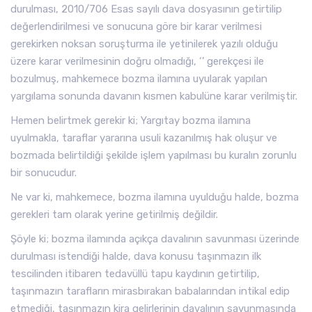
durulması, 2010/706 Esas sayılı dava dosyasının getirtilip
değerlendirilmesi ve sonucuna göre bir karar verilmesi
gerekirken noksan soruşturma ile yetinilerek yazılı olduğu
üzere karar verilmesinin doğru olmadığı, ‘’ gerekçesi ile
bozulmuş, mahkemece bozma ilamına uyularak yapılan
yargılama sonunda davanın kısmen kabulüne karar verilmiştir.
Hemen belirtmek gerekir ki; Yargıtay bozma ilamına
uyulmakla, taraflar yararına usuli kazanılmış hak oluşur ve
bozmada belirtildiği şekilde işlem yapılması bu kuralın zorunlu
bir sonucudur.
Ne var ki, mahkemece, bozma ilamına uyulduğu halde, bozma
gerekleri tam olarak yerine getirilmiş değildir.
Şöyle ki; bozma ilamında açıkça davalının savunması üzerinde
durulması istendiği halde, dava konusu taşınmazın ilk
tescilinden itibaren tedavüllü tapu kaydının getirtilip,
taşınmazın tarafların mirasbırakan babalarından intikal edip
etmediği, taşınmazın kira gelirlerinin davalının savunmasında