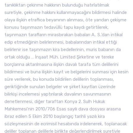
tanıklıktan çekinme hakkının bulunduğu hatırlatılmak
suretiyle, çekinme hakkını kullanmayacağını bildirmesi halinde
olaya ilişkin etraflıca beyanının alınması, öte yandan çekişme
konusu taşınmazın tedavüllü tapu kaydı getirtilerek,
taşınmazın tarafların mirasbırakan babaları A.. S..’dan intikal
edip etmediğinin belirlenmesi, babalarından intikal ettiği
belirlenir ise taşınmazın kira bedellerinin, muris babanın da
ortak olduğu … İnşaat Müh. Limited Şirketine ve tereke
borçlarına aktarılmasına ilişkin davalı tarafa tüm delillerini
bildirmesi ve buna ilişkin kayıt ve belgelerini sunması için kesin
süre verilerek, bu konuda bildirilen delillerin toplanması,
geriktiğinde sunulan belgeler ve şirket kayıtları üzerinde
bilirkişi incelemesi yaptırılarak davalının savunmasının
denetlenmesi, diğer taraftan Konya 2. Sulh Hukuk
Mahkemesi’nin 2010/706 Esas sayılı dava dosyası arasına
ibraz edilen 5 Ekim 2010 başlangıç tarihli yazılı kira
sözleşmesinin de ecrimisil hesabında irdelenerek, toplanacak
deliller toplanan delillerle birlikte değerlendirilmek suretiyle