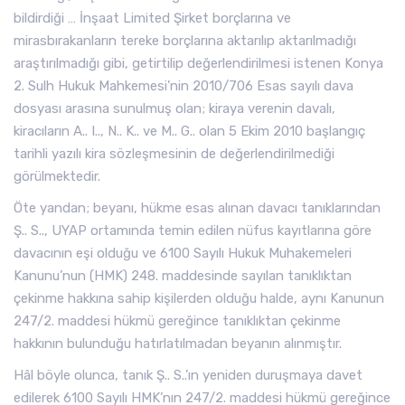
bildirdiği … İnşaat Limited Şirket borçlarına ve
mirasbırakanların tereke borçlarına aktarılıp aktarılmadığı
araştırılmadığı gibi, getirtilip değerlendirilmesi istenen Konya
2. Sulh Hukuk Mahkemesi’nin 2010/706 Esas sayılı dava
dosyası arasına sunulmuş olan; kiraya verenin davalı,
kiracıların A.. I.., N.. K.. ve M.. G.. olan 5 Ekim 2010 başlangıç
tarihli yazılı kira sözleşmesinin de değerlendirilmediği
görülmektedir.
Öte yandan; beyanı, hükme esas alınan davacı tanıklarından
Ş.. S.., UYAP ortamında temin edilen nüfus kayıtlarına göre
davacının eşi olduğu ve 6100 Sayılı Hukuk Muhakemeleri
Kanunu’nun (HMK) 248. maddesinde sayılan tanıklıktan
çekinme hakkına sahip kişilerden olduğu halde, aynı Kanunun
247/2. maddesi hükmü gereğince tanıklıktan çekinme
hakkının bulunduğu hatırlatılmadan beyanın alınmıştır.
Hâl böyle olunca, tanık Ş.. S..’ın yeniden duruşmaya davet
edilerek 6100 Sayılı HMK’nın 247/2. maddesi hükmü gereğince