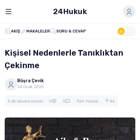
24Hukuk
AKIŞ
MAKALELER
SORU & CEVAP
Kişisel Nedenlerle Tanıklıktan
Çekinme
Büşra Çevik
24 Ocak 2025
5 dk okuma süresi
0
0
Tüm Yazılar
46