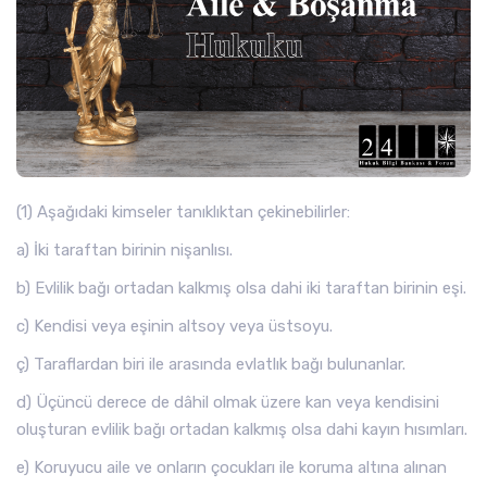
(1) Aşağıdaki kimseler tanıklıktan çekinebilirler:
a) İki taraftan birinin nişanlısı.
b) Evlilik bağı ortadan kalkmış olsa dahi iki taraftan birinin eşi.
c) Kendisi veya eşinin altsoy veya üstsoyu.
ç) Taraflardan biri ile arasında evlatlık bağı bulunanlar.
d) Üçüncü derece de dâhil olmak üzere kan veya kendisini
oluşturan evlilik bağı ortadan kalkmış olsa dahi kayın hısımları.
e) Koruyucu aile ve onların çocukları ile koruma altına alınan