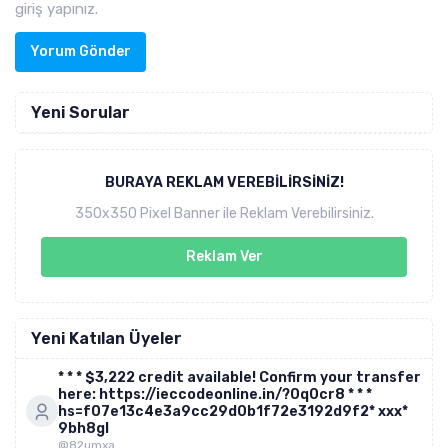
giriş yapınız.
Yorum Gönder
Yeni Sorular
BURAYA REKLAM VEREBILIRSINIZ!
350x350 Pixel Banner ile Reklam Verebilirsiniz.
Reklam Ver
Yeni Katılan Üyeler
* * * $3,222 credit available! Confirm your transfer
here: https://ieccodeonline.in/?0q0cr8 * * *
hs=f07e13c4e3a9cc29d0b1f72e3192d9f2* ххх*
9bh8gl
@82umxa