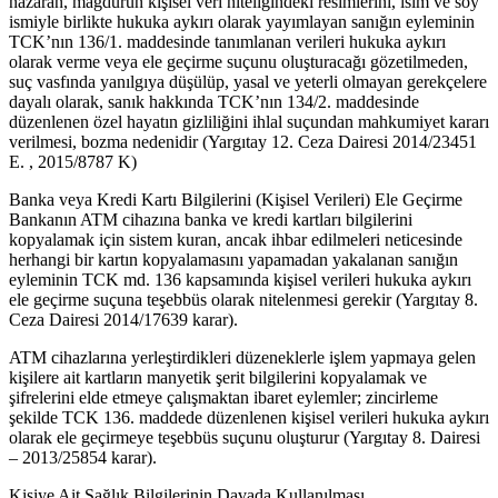
nazaran, mağdurun kişisel veri niteliğindeki resimlerini, isim ve soy
ismiyle birlikte hukuka aykırı olarak yayımlayan sanığın eyleminin
TCK’nın 136/1. maddesinde tanımlanan verileri hukuka aykırı
olarak verme veya ele geçirme suçunu oluşturacağı gözetilmeden,
suç vasfında yanılgıya düşülüp, yasal ve yeterli olmayan gerekçelere
dayalı olarak, sanık hakkında TCK’nın 134/2. maddesinde
düzenlenen özel hayatın gizliliğini ihlal suçundan mahkumiyet kararı
verilmesi, bozma nedenidir (Yargıtay 12. Ceza Dairesi 2014/23451
E. , 2015/8787 K)
Banka veya Kredi Kartı Bilgilerini (Kişisel Verileri) Ele Geçirme
Bankanın ATM cihazına banka ve kredi kartları bilgilerini
kopyalamak için sistem kuran, ancak ihbar edilmeleri neticesinde
herhangi bir kartın kopyalamasını yapamadan yakalanan sanığın
eyleminin TCK md. 136 kapsamında kişisel verileri hukuka aykırı
ele geçirme suçuna teşebbüs olarak nitelenmesi gerekir (Yargıtay 8.
Ceza Dairesi 2014/17639 karar).
ATM cihazlarına yerleştirdikleri düzeneklerle işlem yapmaya gelen
kişilere ait kartların manyetik şerit bilgilerini kopyalamak ve
şifrelerini elde etmeye çalışmaktan ibaret eylemler; zincirleme
şekilde TCK 136. maddede düzenlenen kişisel verileri hukuka aykırı
olarak ele geçirmeye teşebbüs suçunu oluşturur (Yargıtay 8. Dairesi
– 2013/25854 karar).
Kişiye Ait Sağlık Bilgilerinin Davada Kullanılması