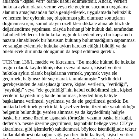
anlamda “kişisel veri” olarak kabul edilmektedir. Ancak, verileri
hukuka aykırı olarak verme veya ele geçirme suçunun uygulama
alanının amaçlanandan fazla genişletilerek, uygulamada belirsizlik
ve hemen her eylemin suç oluşturması gibi olumsuz sonuçların
doğmaması için, somut olayın özellikleri dikkate alınarak titizlikle
değerlendirme yapılması, olayda herhangi bir hukuk dalı tarafından
kabul edilebilecek bir hukuka uygunluk nedeni veya bu kapsamda
nazara alınabilecek bir hususun bulunup bulunmadığının saptanması
ve sanığın eylemiyle hukuka aykırı hareket ettiğini bildiği ya da
bilebilecek durumda olduğunun da tespit edilmesi gerekir.
TCK’nın 136/1. madde ve fıkrasının, “Bu madde hükmü ile hukuka
uygun olarak kaydedilmiş olsun veya olmasın, kişisel verileri
hukuka aykırı olarak başkalarına vermek, yaymak veya ele
geçirmek, bağımsız bir suç olarak tanımlanmıştır.” şeklindeki
gerekçesinden de anlaşılacağı üzere, kişisel verilerin, “verildiği”,
“yayıldığı” veya “ele geçirildiği”nin kabul edilebilmesi için, kişisel
verilerin kaydedilmiş halde bulunması, kaydedilmiş haliyle
başkalarına verilmesi, yayılması ya da ele geçirilmesi gerekir. Bu
noktada belirtmek gerekir ki, kişisel verilerin, üzerinde yazılı olduğu
belgenin bulunduğu yerden alınması ya da kaydedilmiş haliyle
başka bir nesne üzerine taşınarak (örneğin; yazının başka bir kağıt,
defter vb. nesne üzerine geçirilmesi, taşınabilir belleğe veya CD’ye
aktarılması gibi işlemlerle) sabitlenmesi, böylece istenildiğinde tekrar
kullanılabilmesi olanağını sağlayan her türlü faaliyet, kişisel verileri