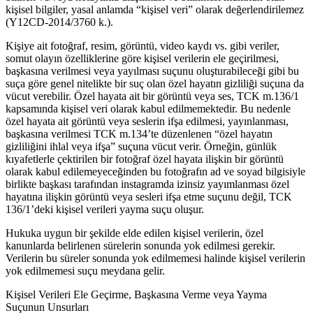
kişisel bilgiler, yasal anlamda “kişisel veri” olarak değerlendirilemez
(Y12CD-2014/3760 k.).
Kişiye ait fotoğraf, resim, görüntü, video kaydı vs. gibi veriler,
somut olayın özelliklerine göre kişisel verilerin ele geçirilmesi,
başkasına verilmesi veya yayılması suçunu oluşturabileceği gibi bu
suça göre genel nitelikte bir suç olan özel hayatın gizliliği suçuna da
vücut verebilir. Özel hayata ait bir görüntü veya ses, TCK m.136/1
kapsamında kişisel veri olarak kabul edilmemektedir. Bu nedenle
özel hayata ait görüntü veya seslerin ifşa edilmesi, yayınlanması,
başkasına verilmesi TCK m.134’te düzenlenen “özel hayatın
gizliliğini ihlal veya ifşa” suçuna vücut verir. Örneğin, günlük
kıyafetlerle çektirilen bir fotoğraf özel hayata ilişkin bir görüntü
olarak kabul edilemeyeceğinden bu fotoğrafın ad ve soyad bilgisiyle
birlikte başkası tarafından instagramda izinsiz yayımlanması özel
hayatına ilişkin görüntü veya sesleri ifşa etme suçunu değil, TCK
136/1’deki kişisel verileri yayma suçu oluşur.
Hukuka uygun bir şekilde elde edilen kişisel verilerin, özel
kanunlarda belirlenen sürelerin sonunda yok edilmesi gerekir.
Verilerin bu süreler sonunda yok edilmemesi halinde kişisel verilerin
yok edilmemesi suçu meydana gelir.
Kişisel Verileri Ele Geçirme, Başkasına Verme veya Yayma
Suçunun Unsurları