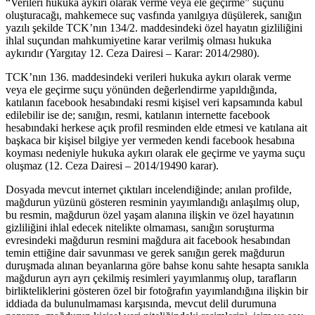
“Verileri hukuka aykırı olarak verme veya ele geçirme” suçunu
oluşturacağı, mahkemece suç vasfında yanılgıya düşülerek, sanığın
yazılı şekilde TCK’nın 134/2. maddesindeki özel hayatın gizliliğini
ihlal suçundan mahkumiyetine karar verilmiş olması hukuka
aykırıdır (Yargıtay 12. Ceza Dairesi – Karar: 2014/2980).
TCK’nın 136. maddesindeki verileri hukuka aykırı olarak verme
veya ele geçirme suçu yönünden değerlendirme yapıldığında,
katılanın facebook hesabındaki resmi kişisel veri kapsamında kabul
edilebilir ise de; sanığın, resmi, katılanın internette facebook
hesabındaki herkese açık profil resminden elde etmesi ve katılana ait
başkaca bir kişisel bilgiye yer vermeden kendi facebook hesabına
koyması nedeniyle hukuka aykırı olarak ele geçirme ve yayma suçu
oluşmaz (12. Ceza Dairesi – 2014/19490 karar).
Dosyada mevcut internet çıktıları incelendiğinde; anılan profilde,
mağdurun yüzünü gösteren resminin yayımlandığı anlaşılmış olup,
bu resmin, mağdurun özel yaşam alanına ilişkin ve özel hayatının
gizliliğini ihlal edecek nitelikte olmaması, sanığın soruşturma
evresindeki mağdurun resmini mağdura ait facebook hesabından
temin ettiğine dair savunması ve gerek sanığın gerek mağdurun
duruşmada alınan beyanlarına göre bahse konu sahte hesapta sanıkla
mağdurun ayrı ayrı çekilmiş resimleri yayımlanmış olup, tarafların
birlikteliklerini gösteren özel bir fotoğrafın yayımlandığına ilişkin bir
iddiada da bulunulmaması karşısında, mevcut delil durumuna