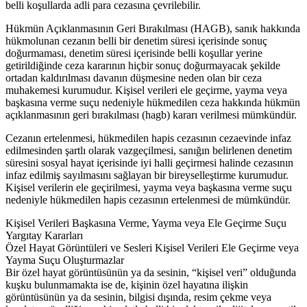
belli koşullarda adli para cezasına çevrilebilir.
Hükmün Açıklanmasının Geri Bırakılması (HAGB), sanık hakkında
hükmolunan cezanın belli bir denetim süresi içerisinde sonuç
doğurmaması, denetim süresi içerisinde belli koşullar yerine
getirildiğinde ceza kararının hiçbir sonuç doğurmayacak şekilde
ortadan kaldırılması davanın düşmesine neden olan bir ceza
muhakemesi kurumudur. Kişisel verileri ele geçirme, yayma veya
başkasına verme suçu nedeniyle hükmedilen ceza hakkında hükmün
açıklanmasının geri bırakılması (hagb) kararı verilmesi mümkündür.
Cezanın ertelenmesi, hükmedilen hapis cezasının cezaevinde infaz
edilmesinden şartlı olarak vazgeçilmesi, sanığın belirlenen denetim
süresini sosyal hayat içerisinde iyi halli geçirmesi halinde cezasının
infaz edilmiş sayılmasını sağlayan bir bireyselleştirme kurumudur.
Kişisel verilerin ele geçirilmesi, yayma veya başkasına verme suçu
nedeniyle hükmedilen hapis cezasının ertelenmesi de mümkündür.
Kişisel Verileri Başkasına Verme, Yayma veya Ele Geçirme Suçu
Yargıtay Kararları
Özel Hayat Görüntüleri ve Sesleri Kişisel Verileri Ele Geçirme veya
Yayma Suçu Oluşturmazlar
Bir özel hayat görüntüsünün ya da sesinin, “kişisel veri” olduğunda
kuşku bulunmamakta ise de, kişinin özel hayatına ilişkin
görüntüsünün ya da sesinin, bilgisi dışında, resim çekme veya