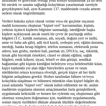
tarafından ve görevinin verdiği yetki kötüye kullanılmak ya da belli
bir meslek ve sanatın sağladığı kolaylıktan yararlanmak suretiyle
gerçekleşmesi hali, aynı Kanunun 137. maddesinde cezada artırım
nedeni olarak öngörülmüştür.
Verileri hukuka aykırı olarak verme veya ele geçirme suçunun
maddi konusunu oluşturan “kişisel veri” kavramından, kişinin,
yetkisiz üçüncü kişilerin bilgisine sunmadığı, istediğinde başka
kişilere açıklayarak ancak sınırlı bir çevre ile paylaştığı nüfus
bilgileri (T.C. kimlik numarası, adı, soyadı, doğum yeri ve tarihi,
anne ve baba adı gibi), adli sicil kaydı, yerleşim yeri, eğitim durumu,
mesleği, banka hesap bilgileri, telefon numarası, elektronik posta
adresi, kan grubu, medeni hali, parmak izi, DNA’sı, saç, tükürük,
tırnak gibi biyolojik örnekleri, cinsel ve ahlaki eğilimi, sağlık
bilgileri, etnik kökeni, siyasi, felsefi ve dini görüşü, sendikal
bağlantıları gibi kişinin kimliğini belirleyen veya belirlenebilir kılan,
kişiyi toplumda yer alan diğer bireylerden ayıran ve onun
niteliklerini ortaya koymaya elverişli, gerçek kişiye ait her türlü
bilginin anlaşılması gerekir. Herkes tarafından bilinen ve/veya
kolaylıkla ulaşılması ve bilinmesi mümkün olan kişisel bilgiler de,
yasal anlamda “kişisel veri” olarak kabul edilmekte ise de, anılan
maddenin uygulama alanının amaçlanandan fazla genişletilerek,
uygulamada belirsizlik ve hemen her eylemin suç oluşturması gibi
olumsuz sonuçların doğmaması için, maddenin uygulamasında,
somut olayın özellikleri dikkate alınarak titizlikle değerlendirme