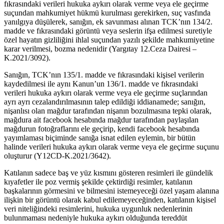
fıkrasındaki verileri hukuka aykırı olarak verme veya ele geçirme
suçundan mahkumiyet hükmü kurulması gerekirken, suç vasfında
yanılgıya düşülerek, sanığın, ek savunması alınan TCK’nın 134/2.
madde ve fıkrasındaki görüntü veya seslerin ifşa edilmesi suretiyle
özel hayatın gizliliğini ihlal suçundan yazılı şekilde mahkumiyetine
karar verilmesi, bozma nedenidir (Yargıtay 12.Ceza Dairesi –
K.2021/3092).
Sanığın, TCK’nın 135/1. madde ve fıkrasındaki kişisel verilerin
kaydedilmesi ile aynı Kanun’un 136/1. madde ve fıkrasındaki
verileri hukuka aykırı olarak verme veya ele geçirme suçlarından
ayrı ayrı cezalandırılmasının talep edildiği iddianamede; sanığın,
nişanlısı olan mağdur tarafından nişanın bozulmasına tepki olarak,
mağdura ait facebook hesabında mağdur tarafından paylaşılan
mağdurun fotoğraflarını ele geçirip, kendi facebook hesabında
yayımlaması biçiminde sanığa isnat edilen eylemin, bir bütün
halinde verileri hukuka aykırı olarak verme veya ele geçirme suçunu
oluşturur (Y12CD-K.2021/3642).
Katılanın sadece baş ve yüz kısmını gösteren resimleri ile gündelik
kıyafetler ile poz vermiş şekilde çektirdiği resimler, katılanın
başkalarının görmesini ve bilmesini istemeyeceği özel yaşam alanına
ilişkin bir görüntü olarak kabul edilemeyeceğinden, katılanın kişisel
veri niteliğindeki resimlerini, hukuka uygunluk nedenlerinin
bulunmaması nedeniyle hukuka aykırı olduğunda tereddüt