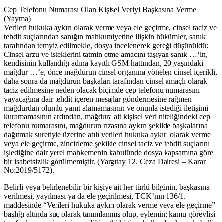
Cep Telefonu Numarası Olan Kişisel Veriyi Başkasına Verme
(Yayma)
Verileri hukuka aykırı olarak verme veya ele geçirme, cinsel taciz ve
tehdit suçlarından sanığın mahkumiyetine ilişkin hükümler, sanık
tarafından temyiz edilmekle, dosya incelenerek gereği düşünüldü:
Cinsel arzu ve isteklerini tatmin etme amacını taşıyan sanık …‘in,
kendisinin kullandığı adına kayıtlı GSM hattından, 20 yaşındaki
mağdur …‘e, önce mağdurun cinsel organına yönelen cinsel içerikli,
daha sonra da mağdurun başkaları tarafından cinsel amaçlı olarak
taciz edilmesine neden olacak biçimde cep telefonu numarasını
yayacağına dair tehdit içeren mesajlar göndermesine rağmen
mağdurdan olumlu yanıt alamamasının ve onunla istediği iletişimi
kuramamasının ardından, mağdura ait kişisel veri niteliğindeki cep
telefonu numarasını, mağdurun rızasına aykırı şekilde başkalarına
dağıtmak suretiyle üzerine atılı verileri hukuka aykırı olarak verme
veya ele geçirme, zincirleme şekilde cinsel taciz ve tehdit suçlarını
işlediğine dair yerel mahkemenin kabulünde dosya kapsamına göre
bir isabetsizlik görülmemiştir. (Yargıtay 12. Ceza Dairesi – Karar
No:2019/5172).
Belirli veya belirlenebilir bir kişiye ait her türlü bilginin, başkasına
verilmesi, yayılması ya da ele geçirilmesi, TCK’nın 136/1.
maddesinde “Verileri hukuka aykırı olarak verme veya ele geçirme”
başlığı altında suç olarak tanımlanmış olup, eylemin; kamu görevlisi