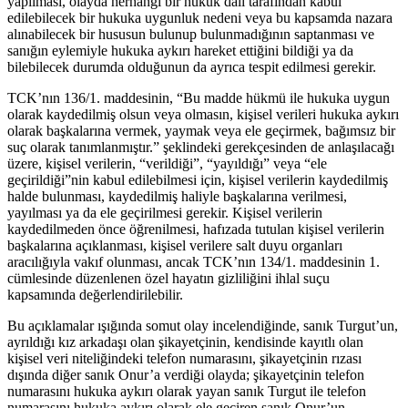
yapılması, olayda herhangi bir hukuk dalı tarafından kabul
edilebilecek bir hukuka uygunluk nedeni veya bu kapsamda nazara
alınabilecek bir hususun bulunup bulunmadığının saptanması ve
sanığın eylemiyle hukuka aykırı hareket ettiğini bildiği ya da
bilebilecek durumda olduğunun da ayrıca tespit edilmesi gerekir.
TCK’nın 136/1. maddesinin, “Bu madde hükmü ile hukuka uygun
olarak kaydedilmiş olsun veya olmasın, kişisel verileri hukuka aykırı
olarak başkalarına vermek, yaymak veya ele geçirmek, bağımsız bir
suç olarak tanımlanmıştır.” şeklindeki gerekçesinden de anlaşılacağı
üzere, kişisel verilerin, “verildiği”, “yayıldığı” veya “ele
geçirildiği”nin kabul edilebilmesi için, kişisel verilerin kaydedilmiş
halde bulunması, kaydedilmiş haliyle başkalarına verilmesi,
yayılması ya da ele geçirilmesi gerekir. Kişisel verilerin
kaydedilmeden önce öğrenilmesi, hafızada tutulan kişisel verilerin
başkalarına açıklanması, kişisel verilere salt duyu organları
aracılığıyla vakıf olunması, ancak TCK’nın 134/1. maddesinin 1.
cümlesinde düzenlenen özel hayatın gizliliğini ihlal suçu
kapsamında değerlendirilebilir.
Bu açıklamalar ışığında somut olay incelendiğinde, sanık Turgut’un,
ayrıldığı kız arkadaşı olan şikayetçinin, kendisinde kayıtlı olan
kişisel veri niteliğindeki telefon numarasını, şikayetçinin rızası
dışında diğer sanık Onur’a verdiği olayda; şikayetçinin telefon
numarasını hukuka aykırı olarak yayan sanık Turgut ile telefon
numarasını hukuka aykırı olarak ele geçiren sanık Onur’un