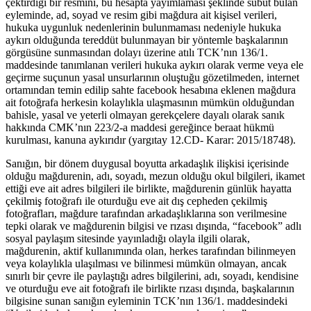
çektirdiği bir resmini, bu hesapta yayımlaması şeklinde sübut bulan
eyleminde, ad, soyad ve resim gibi mağdura ait kişisel verileri,
hukuka uygunluk nedenlerinin bulunmaması nedeniyle hukuka
aykırı olduğunda tereddüt bulunmayan bir yöntemle başkalarının
görgüsüne sunmasından dolayı üzerine atılı TCK’nın 136/1.
maddesinde tanımlanan verileri hukuka aykırı olarak verme veya ele
geçirme suçunun yasal unsurlarının oluştuğu gözetilmeden, internet
ortamından temin edilip sahte facebook hesabına eklenen mağdura
ait fotoğrafa herkesin kolaylıkla ulaşmasının mümkün olduğundan
bahisle, yasal ve yeterli olmayan gerekçelere dayalı olarak sanık
hakkında CMK’nın 223/2-a maddesi gereğince beraat hükmü
kurulması, kanuna aykırıdır (yargıtay 12.CD- Karar: 2015/18748).
Sanığın, bir dönem duygusal boyutta arkadaşlık ilişkisi içerisinde
olduğu mağdurenin, adı, soyadı, mezun olduğu okul bilgileri, ikamet
ettiği eve ait adres bilgileri ile birlikte, mağdurenin günlük hayatta
çekilmiş fotoğrafı ile oturduğu eve ait dış cepheden çekilmiş
fotoğrafları, mağdure tarafından arkadaşlıklarına son verilmesine
tepki olarak ve mağdurenin bilgisi ve rızası dışında, “facebook” adlı
sosyal paylaşım sitesinde yayınladığı olayla ilgili olarak,
mağdurenin, aktif kullanımında olan, herkes tarafından bilinmeyen
veya kolaylıkla ulaşılması ve bilinmesi mümkün olmayan, ancak
sınırlı bir çevre ile paylaştığı adres bilgilerini, adı, soyadı, kendisine
ve oturduğu eve ait fotoğrafı ile birlikte rızası dışında, başkalarının
bilgisine sunan sanığın eyleminin TCK’nın 136/1. maddesindeki