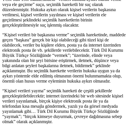
veya ele geçirme” suçu, seçimlik hareketli bir suç olarak
düzenlenmiştir. Hukuka aykırı olarak kişisel verilerin başkasına
verilmesi, kişisel verilerin yayılması ve kişisel verilerin ele
geçirilmesi şeklindeki seçimlik hareketlerin birinin
gerçekleştirilmesiyle suç işlenmiş olacaktır.
“Kişisel verileri bir başkasına verme” seçimlik hareketinde, maddede
geçen “başkası” gerçek bir kişi olabileceği gibi tüzel kişi de
olabilecek, veriler bu kişilere elden, posta ya da internet üzerinden
elektronik posta ile vb. şekillerde verilebilecektir. Türk Dil Kurumu
Büyük Türkçe Sözlüğünde “vermek”; “üzerinde, elinde veya
yakınında olan bir şeyi birisine eriştirmek, iletmek, düşünce veya
bilgi anlatan şeyleri başkalarına iletmek, bildirmek” şeklinde
açıklanmıştır. Bu seçimlik harekette verilerin hukuka uygun ya da
aykırı yöntemle elde edilmiş olmasının önemi bulunmamakta olup,
önemli olan husus verme eyleminin hukuka aykırı olmasıdır.
“Kişisel verileri yayma” seçimlik hareketi de çeşitli şekillerde
gerçekleştirilebilecektir; internet üzerindeki bir web sitesinde kişisel
verileri yayınlamak, birçok kişiye elektronik posta ile ya da
telefondan kısa mesajla göndermek, yazılı ya da görsel medyada
yayınlamak gibi… Türk Dil Kurumu Büyük Türkçe Sözlüğünde
“yaymak”; “birçok kimseye duyurmak, çevreye dağılmasına sebep
olmak” olarak açıklanmıştır.