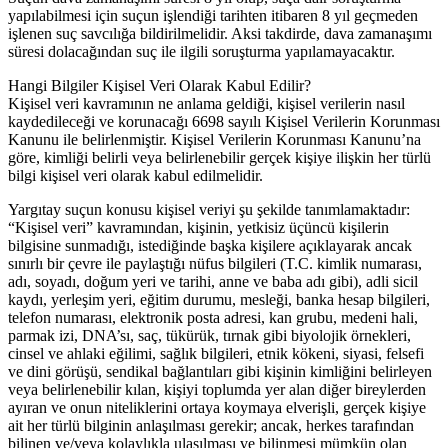
yapılabilmesi için suçun işlendiği tarihten itibaren 8 yıl geçmeden
işlenen suç savcılığa bildirilmelidir. Aksi takdirde, dava zamanaşımı
süresi dolacağından suç ile ilgili soruşturma yapılamayacaktır.
Hangi Bilgiler Kişisel Veri Olarak Kabul Edilir?
Kişisel veri kavramının ne anlama geldiği, kişisel verilerin nasıl
kaydedileceği ve korunacağı 6698 sayılı Kişisel Verilerin Korunması
Kanunu ile belirlenmiştir. Kişisel Verilerin Korunması Kanunu’na
göre, kimliği belirli veya belirlenebilir gerçek kişiye ilişkin her türlü
bilgi kişisel veri olarak kabul edilmelidir.
Yargıtay suçun konusu kişisel veriyi şu şekilde tanımlamaktadır:
“Kişisel veri” kavramından, kişinin, yetkisiz üçüncü kişilerin
bilgisine sunmadığı, istediğinde başka kişilere açıklayarak ancak
sınırlı bir çevre ile paylaştığı nüfus bilgileri (T.C. kimlik numarası,
adı, soyadı, doğum yeri ve tarihi, anne ve baba adı gibi), adli sicil
kaydı, yerleşim yeri, eğitim durumu, mesleği, banka hesap bilgileri,
telefon numarası, elektronik posta adresi, kan grubu, medeni hali,
parmak izi, DNA’sı, saç, tükürük, tırnak gibi biyolojik örnekleri,
cinsel ve ahlaki eğilimi, sağlık bilgileri, etnik kökeni, siyasi, felsefi
ve dini görüşü, sendikal bağlantıları gibi kişinin kimliğini belirleyen
veya belirlenebilir kılan, kişiyi toplumda yer alan diğer bireylerden
ayıran ve onun niteliklerini ortaya koymaya elverişli, gerçek kişiye
ait her türlü bilginin anlaşılması gerekir; ancak, herkes tarafından
bilinen ve/veya kolaylıkla ulaşılması ve bilinmesi mümkün olan