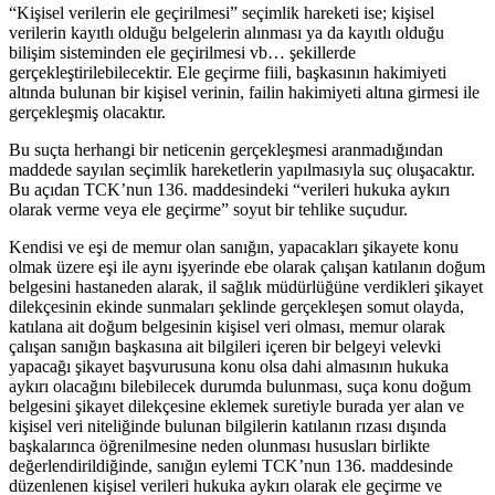
“Kişisel verilerin ele geçirilmesi” seçimlik hareketi ise; kişisel
verilerin kayıtlı olduğu belgelerin alınması ya da kayıtlı olduğu
bilişim sisteminden ele geçirilmesi vb… şekillerde
gerçekleştirilebilecektir. Ele geçirme fiili, başkasının hakimiyeti
altında bulunan bir kişisel verinin, failin hakimiyeti altına girmesi ile
gerçekleşmiş olacaktır.
Bu suçta herhangi bir neticenin gerçekleşmesi aranmadığından
maddede sayılan seçimlik hareketlerin yapılmasıyla suç oluşacaktır.
Bu açıdan TCK’nun 136. maddesindeki “verileri hukuka aykırı
olarak verme veya ele geçirme” soyut bir tehlike suçudur.
Kendisi ve eşi de memur olan sanığın, yapacakları şikayete konu
olmak üzere eşi ile aynı işyerinde ebe olarak çalışan katılanın doğum
belgesini hastaneden alarak, il sağlık müdürlüğüne verdikleri şikayet
dilekçesinin ekinde sunmaları şeklinde gerçekleşen somut olayda,
katılana ait doğum belgesinin kişisel veri olması, memur olarak
çalışan sanığın başkasına ait bilgileri içeren bir belgeyi velevki
yapacağı şikayet başvurusuna konu olsa dahi almasının hukuka
aykırı olacağını bilebilecek durumda bulunması, suça konu doğum
belgesini şikayet dilekçesine eklemek suretiyle burada yer alan ve
kişisel veri niteliğinde bulunan bilgilerin katılanın rızası dışında
başkalarınca öğrenilmesine neden olunması hususları birlikte
değerlendirildiğinde, sanığın eylemi TCK’nun 136. maddesinde
düzenlenen kişisel verileri hukuka aykırı olarak ele geçirme ve