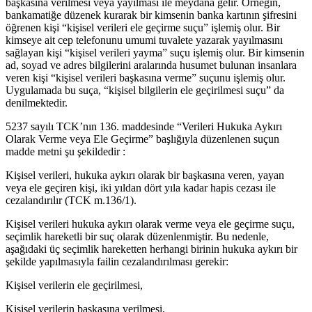
başkasına verilmesi veya yayılması ile meydana gelir. Örneğin,
bankamatiğe düzenek kurarak bir kimsenin banka kartının şifresini
öğrenen kişi “kişisel verileri ele geçirme suçu” işlemiş olur. Bir
kimseye ait cep telefonunu umumi tuvalete yazarak yayılmasını
sağlayan kişi “kişisel verileri yayma” suçu işlemiş olur. Bir kimsenin
ad, soyad ve adres bilgilerini aralarında husumet bulunan insanlara
veren kişi “kişisel verileri başkasına verme” suçunu işlemiş olur.
Uygulamada bu suça, “kişisel bilgilerin ele geçirilmesi suçu” da
denilmektedir.
5237 sayılı TCK’nın 136. maddesinde “Verileri Hukuka Aykırı
Olarak Verme veya Ele Geçirme” başlığıyla düzenlenen suçun
madde metni şu şekildedir :
Kişisel verileri, hukuka aykırı olarak bir başkasına veren, yayan
veya ele geçiren kişi, iki yıldan dört yıla kadar hapis cezası ile
cezalandırılır (TCK m.136/1).
Kişisel verileri hukuka aykırı olarak verme veya ele geçirme suçu,
seçimlik hareketli bir suç olarak düzenlenmiştir. Bu nedenle,
aşağıdaki üç seçimlik hareketten herhangi birinin hukuka aykırı bir
şekilde yapılmasıyla failin cezalandırılması gerekir:
Kişisel verilerin ele geçirilmesi,
Kişisel verilerin başkasına verilmesi,