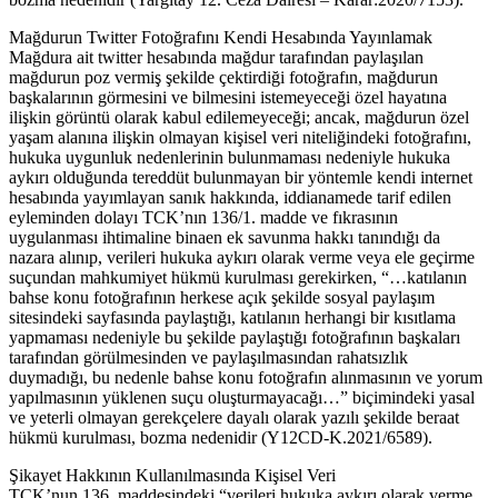
Mağdurun Twitter Fotoğrafını Kendi Hesabında Yayınlamak
Mağdura ait twitter hesabında mağdur tarafından paylaşılan
mağdurun poz vermiş şekilde çektirdiği fotoğrafın, mağdurun
başkalarının görmesini ve bilmesini istemeyeceği özel hayatına
ilişkin görüntü olarak kabul edilemeyeceği; ancak, mağdurun özel
yaşam alanına ilişkin olmayan kişisel veri niteliğindeki fotoğrafını,
hukuka uygunluk nedenlerinin bulunmaması nedeniyle hukuka
aykırı olduğunda tereddüt bulunmayan bir yöntemle kendi internet
hesabında yayımlayan sanık hakkında, iddianamede tarif edilen
eyleminden dolayı TCK’nın 136/1. madde ve fıkrasının
uygulanması ihtimaline binaen ek savunma hakkı tanındığı da
nazara alınıp, verileri hukuka aykırı olarak verme veya ele geçirme
suçundan mahkumiyet hükmü kurulması gerekirken, “…katılanın
bahse konu fotoğrafının herkese açık şekilde sosyal paylaşım
sitesindeki sayfasında paylaştığı, katılanın herhangi bir kısıtlama
yapmaması nedeniyle bu şekilde paylaştığı fotoğrafının başkaları
tarafından görülmesinden ve paylaşılmasından rahatsızlık
duymadığı, bu nedenle bahse konu fotoğrafın alınmasının ve yorum
yapılmasının yüklenen suçu oluşturmayacağı…” biçimindeki yasal
ve yeterli olmayan gerekçelere dayalı olarak yazılı şekilde beraat
hükmü kurulması, bozma nedenidir (Y12CD-K.2021/6589).
Şikayet Hakkının Kullanılmasında Kişisel Veri
TCK’nun 136. maddesindeki “verileri hukuka aykırı olarak verme