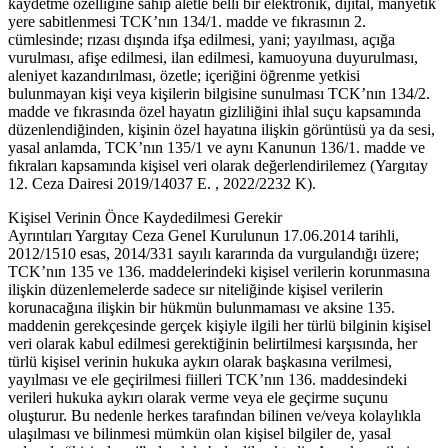
kaydetme özelliğine sahip aletle belli bir elektronik, dijital, manyetik
yere sabitlenmesi TCK’nın 134/1. madde ve fıkrasının 2.
cümlesinde; rızası dışında ifşa edilmesi, yani; yayılması, açığa
vurulması, afişe edilmesi, ilan edilmesi, kamuoyuna duyurulması,
aleniyet kazandırılması, özetle; içeriğini öğrenme yetkisi
bulunmayan kişi veya kişilerin bilgisine sunulması TCK’nın 134/2.
madde ve fıkrasında özel hayatın gizliliğini ihlal suçu kapsamında
düzenlendiğinden, kişinin özel hayatına ilişkin görüntüsü ya da sesi,
yasal anlamda, TCK’nın 135/1 ve aynı Kanunun 136/1. madde ve
fıkraları kapsamında kişisel veri olarak değerlendirilemez (Yargıtay
12. Ceza Dairesi 2019/14037 E. , 2022/2232 K).
Kişisel Verinin Önce Kaydedilmesi Gerekir
Ayrıntıları Yargıtay Ceza Genel Kurulunun 17.06.2014 tarihli,
2012/1510 esas, 2014/331 sayılı kararında da vurgulandığı üzere;
TCK’nın 135 ve 136. maddelerindeki kişisel verilerin korunmasına
ilişkin düzenlemelerde sadece sır niteliğinde kişisel verilerin
korunacağına ilişkin bir hükmün bulunmaması ve aksine 135.
maddenin gerekçesinde gerçek kişiyle ilgili her türlü bilginin kişisel
veri olarak kabul edilmesi gerektiğinin belirtilmesi karşısında, her
türlü kişisel verinin hukuka aykırı olarak başkasına verilmesi,
yayılması ve ele geçirilmesi fiilleri TCK’nın 136. maddesindeki
verileri hukuka aykırı olarak verme veya ele geçirme suçunu
oluşturur. Bu nedenle herkes tarafından bilinen ve/veya kolaylıkla
ulaşılması ve bilinmesi mümkün olan kişisel bilgiler de, yasal