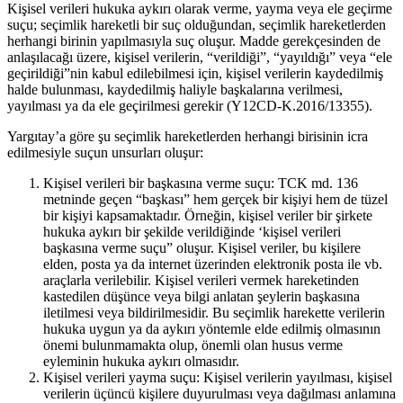
Kişisel verileri hukuka aykırı olarak verme, yayma veya ele geçirme
suçu; seçimlik hareketli bir suç olduğundan, seçimlik hareketlerden
herhangi birinin yapılmasıyla suç oluşur. Madde gerekçesinden de
anlaşılacağı üzere, kişisel verilerin, “verildiği”, “yayıldığı” veya “ele
geçirildiği”nin kabul edilebilmesi için, kişisel verilerin kaydedilmiş
halde bulunması, kaydedilmiş haliyle başkalarına verilmesi,
yayılması ya da ele geçirilmesi gerekir (Y12CD-K.2016/13355).
Yargıtay’a göre şu seçimlik hareketlerden herhangi birisinin icra
edilmesiyle suçun unsurları oluşur:
Kişisel verileri bir başkasına verme suçu: TCK md. 136
metninde geçen “başkası” hem gerçek bir kişiyi hem de tüzel
bir kişiyi kapsamaktadır. Örneğin, kişisel veriler bir şirkete
hukuka aykırı bir şekilde verildiğinde ‘kişisel verileri
başkasına verme suçu” oluşur. Kişisel veriler, bu kişilere
elden, posta ya da internet üzerinden elektronik posta ile vb.
araçlarla verilebilir. Kişisel verileri vermek hareketinden
kastedilen düşünce veya bilgi anlatan şeylerin başkasına
iletilmesi veya bildirilmesidir. Bu seçimlik harekette verilerin
hukuka uygun ya da aykırı yöntemle elde edilmiş olmasının
önemi bulunmamakta olup, önemli olan husus verme
eyleminin hukuka aykırı olmasıdır.
Kişisel verileri yayma suçu: Kişisel verilerin yayılması, kişisel
verilerin üçüncü kişilere duyurulması veya dağılması anlamına