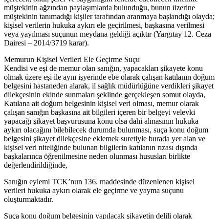
müştekinin ağzından paylaşımlarda bulunduğu, bunun üzerine
müştekinin tanımadığı kişiler tarafından aranmaya başlandığı olayda;
kişisel verilerin hukuka aykırı ele geçirilmesi, başkasına verilmesi
veya yayılması suçunun meydana geldiği açıktır (Yargıtay 12. Ceza
Dairesi – 2014/3719 karar).
Memurun Kişisel Verileri Ele Geçirme Suçu
Kendisi ve eşi de memur olan sanığın, yapacakları şikayete konu
olmak üzere eşi ile aynı işyerinde ebe olarak çalışan katılanın doğum
belgesini hastaneden alarak, il sağlık müdürlüğüne verdikleri şikayet
dilekçesinin ekinde sunmaları şeklinde gerçekleşen somut olayda,
Katılana ait doğum belgesinin kişisel veri olması, memur olarak
çalışan sanığın başkasına ait bilgileri içeren bir belgeyi velevki
yapacağı şikayet başvurusuna konu olsa dahi almasının hukuka
aykırı olacağını bilebilecek durumda bulunması, suça konu doğum
belgesini şikayet dilekçesine eklemek suretiyle burada yer alan ve
kişisel veri niteliğinde bulunan bilgilerin katılanın rızası dışında
başkalarınca öğrenilmesine neden olunması hususları birlikte
değerlendirildiğinde,
Sanığın eylemi TCK’nun 136. maddesinde düzenlenen kişisel
verileri hukuka aykırı olarak ele geçirme ve yayma suçunu
oluşturmaktadır.
Suça konu doğum belgesinin yapılacak şikayetin delili olarak