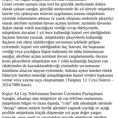
Genel cerrahi uzmanı olup özel bir güzellik merkezinde doktor
olarak çalışan sanığın, güzellik merkezinde iki yıl süreyle müştekiye
lazerle yüz epilasyonu tedavisi uygulaması sonrası müştekinin
yüzünde kıllanmanın artması ve yanık oluşması nedeniyle şikayetçi
olarak aleyhine tazminat davası açması üzerine, tazminat davasına
ilişkin olarak vekili aracılığıyla verdiği cevap dilekçesinde,
müştekinin davadan 1 yıl önce kullandığı kişisel veri niteliğindeki
ilaçların listesini yazarak, müştekideki şikayetlerin kullandığı
ilaçların yan etkisi olabileceğini savunması şeklinde gelişen
eyleminde; kişisel veri niteliğindeki ilaç listesini, bir başkasına
verdiği veya yaydığına ilişkin hakkında bir iddia bulunmayan
sanığın, aleyhine açılan tazminat davası yargılamasında, davaya
konu şikayetlerin müştekinin son 1 yılda kullandığı ilaçların yan
etkilerinden de kaynaklanabileceği yönündeki savunmasını
kanıtlama amacını taşıyan eyleminde, hukuka aykırı hareket etmek
bilinciyle hareket etmediği anlaşıldığından kişisel verileri başkasına
verme veya yayma suçu oluşmamıştır. (Yargıtay 12. Ceza Dairesi –
2014/7889 karar).
Kişiye Ait Cep Telefonunun İnternet Üzerinden Paylaşılması
Sanığın, arkadaşı olan müştekiye ait cep telefonu numarasını,
müştekinin bilgisi ve rızası dışında, “com” adlı arkadaşlık sitesinde
“duygu” takma ismiyle üyelik işlemleri yaparak yaydığı ve açtığı
profilde müştekinin küçük düşmesine yol açan değer yargısı
içerecek, onur, şeref ve saygınlığını rencide edebilecek nitelikte