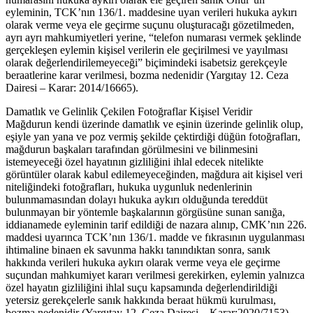
eyleminin, TCK’nın 136/1. maddesine uyan verileri hukuka aykırı
olarak verme veya ele geçirme suçunu oluşturacağı gözetilmeden,
ayrı ayrı mahkumiyetleri yerine, “telefon numarası vermek şeklinde
gerçekleşen eylemin kişisel verilerin ele geçirilmesi ve yayılması
olarak değerlendirilemeyeceği” biçimindeki isabetsiz gerekçeyle
beraatlerine karar verilmesi, bozma nedenidir (Yargıtay 12. Ceza
Dairesi – Karar: 2014/16665).
Damatlık ve Gelinlik Çekilen Fotoğraflar Kişisel Veridir
Mağdurun kendi üzerinde damatlık ve eşinin üzerinde gelinlik olup,
eşiyle yan yana ve poz vermiş şekilde çektirdiği düğün fotoğrafları,
mağdurun başkaları tarafından görülmesini ve bilinmesini
istemeyeceği özel hayatının gizliliğini ihlal edecek nitelikte
görüntüler olarak kabul edilemeyeceğinden, mağdura ait kişisel veri
niteliğindeki fotoğrafları, hukuka uygunluk nedenlerinin
bulunmamasından dolayı hukuka aykırı olduğunda tereddüt
bulunmayan bir yöntemle başkalarının görgüsüne sunan sanığa,
iddianamede eyleminin tarif edildiği de nazara alınıp, CMK’nın 226.
maddesi uyarınca TCK’nın 136/1. madde ve fıkrasının uygulanması
ihtimaline binaen ek savunma hakkı tanındıktan sonra, sanık
hakkında verileri hukuka aykırı olarak verme veya ele geçirme
suçundan mahkumiyet kararı verilmesi gerekirken, eylemin yalnızca
özel hayatın gizliliğini ihlal suçu kapsamında değerlendirildiği
yetersiz gerekçelerle sanık hakkında beraat hükmü kurulması,
bozma nedenidir (Yargıtay 12. Ceza Dairesi – Karar:2020/7153).