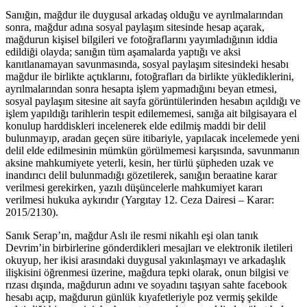
Sanığın, mağdur ile duygusal arkadaş olduğu ve ayrılmalarından
sonra, mağdur adına sosyal paylaşım sitesinde hesap açarak,
mağdurun kişisel bilgileri ve fotoğraflarını yayımladığının iddia
edildiği olayda; sanığın tüm aşamalarda yaptığı ve aksi
kanıtlanamayan savunmasında, sosyal paylaşım sitesindeki hesabı
mağdur ile birlikte açtıklarını, fotoğrafları da birlikte yüklediklerini,
ayrılmalarından sonra hesapta işlem yapmadığını beyan etmesi,
sosyal paylaşım sitesine ait sayfa görüntülerinden hesabın açıldığı ve
işlem yapıldığı tarihlerin tespit edilememesi, sanığa ait bilgisayara el
konulup harddiskleri incelenerek elde edilmiş maddi bir delil
bulunmayıp, aradan geçen süre itibariyle, yapılacak incelemede yeni
delil elde edilmesinin mümkün görülmemesi karşısında, savunmanın
aksine mahkumiyete yeterli, kesin, her türlü şüpheden uzak ve
inandırıcı delil bulunmadığı gözetilerek, sanığın beraatine karar
verilmesi gerekirken, yazılı düşüncelerle mahkumiyet kararı
verilmesi hukuka aykırıdır (Yargıtay 12. Ceza Dairesi – Karar:
2015/2130).
Sanık Serap’ın, mağdur Aslı ile resmi nikahlı eşi olan tanık
Devrim’in birbirlerine gönderdikleri mesajları ve elektronik iletileri
okuyup, her ikisi arasındaki duygusal yakınlaşmayı ve arkadaşlık
ilişkisini öğrenmesi üzerine, mağdura tepki olarak, onun bilgisi ve
rızası dışında, mağdurun adını ve soyadını taşıyan sahte facebook
hesabı açıp, mağdurun günlük kıyafetleriyle poz vermiş şekilde