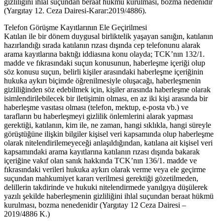
gizliliğini ihlal suçundan beraat hükmü kurulması, bozma nedenidir
(Yargıtay 12. Ceza Dairesi-Karar:2019/4886).
Telefon Görüşme Kayıtlarının Ele Geçirilmesi
Katılan ile bir dönem duygusal birliktelik yaşayan sanığın, katılanın
hazırlandığı sırada katılanın rızası dışında cep telefonunu alarak
arama kayıtlarına baktığı iddiasına konu olayda; TCK’nın 132/1.
madde ve fıkrasındaki suçun konusunun, haberleşme içeriği olup
söz konusu suçun, belirli kişiler arasındaki haberleşme içeriğinin
hukuka aykırı biçimde öğrenilmesiyle oluşacağı, haberleşmenin
gizliliğinden söz edebilmek için, kişiler arasında haberleşme olarak
isimlendirilebilecek bir iletişimin olması, en az iki kişi arasında bir
haberleşme vasıtası olması (telefon, mektup, e-posta vb.) ve
tarafların bu haberleşmeyi gizlilik önlemlerini alarak yapması
gerektiği, katılanın, kim ile, ne zaman, hangi sıklıkla, hangi süreyle
görüştüğüne ilişkin bilgiler kişisel veri kapsamında olup haberleşme
olarak nitelendirilemeyeceği anlaşıldığından, katılana ait kişisel veri
kapsamındaki arama kayıtlarına katılanın rızası dışında bakarak
içeriğine vakıf olan sanık hakkında TCK’nın 136/1. madde ve
fıkrasındaki verileri hukuka aykırı olarak verme veya ele geçirme
suçundan mahkumiyet kararı verilmesi gerektiği gözetilmeden,
delillerin takdirinde ve hukuki nitelendirmede yanılgıya düşülerek
yazılı şekilde haberleşmenin gizliliğini ihlal suçundan beraat hükmü
kurulması, bozma nenedenidir (Yargıtay 12 Ceza Dairesi –
2019/4886 K.)