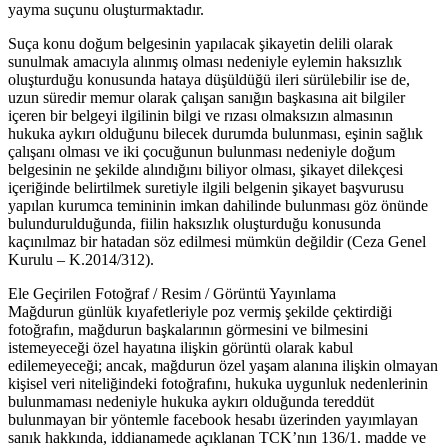
yayma suçunu oluşturmaktadır.
Suça konu doğum belgesinin yapılacak şikayetin delili olarak
sunulmak amacıyla alınmış olması nedeniyle eylemin haksızlık
oluşturduğu konusunda hataya düşüldüğü ileri sürülebilir ise de,
uzun süredir memur olarak çalışan sanığın başkasına ait bilgiler
içeren bir belgeyi ilgilinin bilgi ve rızası olmaksızın almasının
hukuka aykırı olduğunu bilecek durumda bulunması, eşinin sağlık
çalışanı olması ve iki çocuğunun bulunması nedeniyle doğum
belgesinin ne şekilde alındığını biliyor olması, şikayet dilekçesi
içeriğinde belirtilmek suretiyle ilgili belgenin şikayet başvurusu
yapılan kurumca temininin imkan dahilinde bulunması göz önünde
bulundurulduğunda, fiilin haksızlık oluşturduğu konusunda
kaçınılmaz bir hatadan söz edilmesi mümkün değildir (Ceza Genel
Kurulu – K.2014/312).
Ele Geçirilen Fotoğraf / Resim / Görüntü Yayınlama
Mağdurun günlük kıyafetleriyle poz vermiş şekilde çektirdiği
fotoğrafın, mağdurun başkalarının görmesini ve bilmesini
istemeyeceği özel hayatına ilişkin görüntü olarak kabul
edilemeyeceği; ancak, mağdurun özel yaşam alanına ilişkin olmayan
kişisel veri niteliğindeki fotoğrafını, hukuka uygunluk nedenlerinin
bulunmaması nedeniyle hukuka aykırı olduğunda tereddüt
bulunmayan bir yöntemle facebook hesabı üzerinden yayımlayan
sanık hakkında, iddianamede açıklanan TCK’nın 136/1. madde ve