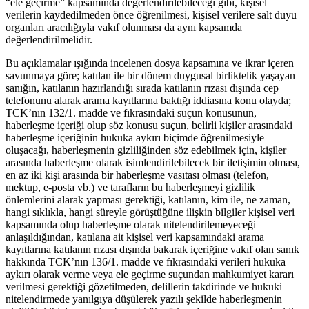
“ele geçirme” kapsamında değerlendirilebileceği gibi, kişisel
verilerin kaydedilmeden önce öğrenilmesi, kişisel verilere salt duyu
organları aracılığıyla vakıf olunması da aynı kapsamda
değerlendirilmelidir.
Bu açıklamalar ışığında incelenen dosya kapsamına ve ikrar içeren
savunmaya göre; katılan ile bir dönem duygusal birliktelik yaşayan
sanığın, katılanın hazırlandığı sırada katılanın rızası dışında cep
telefonunu alarak arama kayıtlarına baktığı iddiasına konu olayda;
TCK’nın 132/1. madde ve fıkrasındaki suçun konusunun,
haberleşme içeriği olup söz konusu suçun, belirli kişiler arasındaki
haberleşme içeriğinin hukuka aykırı biçimde öğrenilmesiyle
oluşacağı, haberleşmenin gizliliğinden söz edebilmek için, kişiler
arasında haberleşme olarak isimlendirilebilecek bir iletişimin olması,
en az iki kişi arasında bir haberleşme vasıtası olması (telefon,
mektup, e-posta vb.) ve tarafların bu haberleşmeyi gizlilik
önlemlerini alarak yapması gerektiği, katılanın, kim ile, ne zaman,
hangi sıklıkla, hangi süreyle görüştüğüne ilişkin bilgiler kişisel veri
kapsamında olup haberleşme olarak nitelendirilemeyeceği
anlaşıldığından, katılana ait kişisel veri kapsamındaki arama
kayıtlarına katılanın rızası dışında bakarak içeriğine vakıf olan sanık
hakkında TCK’nın 136/1. madde ve fıkrasındaki verileri hukuka
aykırı olarak verme veya ele geçirme suçundan mahkumiyet kararı
verilmesi gerektiği gözetilmeden, delillerin takdirinde ve hukuki
nitelendirmede yanılgıya düşülerek yazılı şekilde haberleşmenin