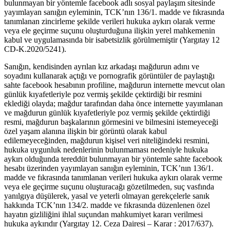
bulunmayan bir yöntemle facebook adlı sosyal paylaşım sitesinde
yayımlayan sanığın eyleminin, TCK’nın 136/1. madde ve fıkrasında
tanımlanan zincirleme şekilde verileri hukuka aykırı olarak verme
veya ele geçirme suçunu oluşturduğuna ilişkin yerel mahkemenin
kabul ve uygulamasında bir isabetsizlik görülmemiştir (Yargıtay 12
CD-K.2020/5241).
Sanığın, kendisinden ayrılan kız arkadaşı mağdurun adını ve
soyadını kullanarak açtığı ve pornografik görüntüler de paylaştığı
sahte facebook hesabının profiline, mağdurun internette mevcut olan
günlük kıyafetleriyle poz vermiş şekilde çektirdiği bir resmini
eklediği olayda; mağdur tarafından daha önce internette yayımlanan
ve mağdurun günlük kıyafetleriyle poz vermiş şekilde çektirdiği
resmi, mağdurun başkalarının görmesini ve bilmesini istemeyeceği
özel yaşam alanına ilişkin bir görüntü olarak kabul
edilemeyeceğinden, mağdurun kişisel veri niteliğindeki resmini,
hukuka uygunluk nedenlerinin bulunmaması nedeniyle hukuka
aykırı olduğunda tereddüt bulunmayan bir yöntemle sahte facebook
hesabı üzerinden yayımlayan sanığın eyleminin, TCK’nın 136/1.
madde ve fıkrasında tanımlanan verileri hukuka aykırı olarak verme
veya ele geçirme suçunu oluşturacağı gözetilmeden, suç vasfında
yanılgıya düşülerek, yasal ve yeterli olmayan gerekçelerle sanık
hakkında TCK’nın 134/2. madde ve fıkrasında düzenlenen özel
hayatın gizliliğini ihlal suçundan mahkumiyet kararı verilmesi
hukuka aykırıdır (Yargıtay 12. Ceza Dairesi – Karar : 2017/637).