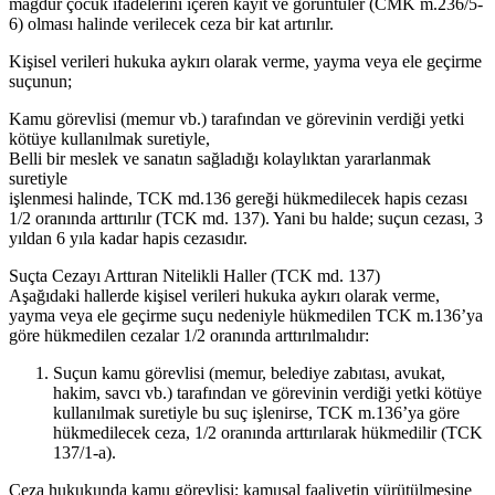
mağdur çocuk ifadelerini içeren kayıt ve görüntüler (CMK m.236/5-
6) olması halinde verilecek ceza bir kat artırılır.
Kişisel verileri hukuka aykırı olarak verme, yayma veya ele geçirme
suçunun;
Kamu görevlisi (memur vb.) tarafından ve görevinin verdiği yetki
kötüye kullanılmak suretiyle,
Belli bir meslek ve sanatın sağladığı kolaylıktan yararlanmak
suretiyle
işlenmesi halinde, TCK md.136 gereği hükmedilecek hapis cezası
1/2 oranında arttırılır (TCK md. 137). Yani bu halde; suçun cezası, 3
yıldan 6 yıla kadar hapis cezasıdır.
Suçta Cezayı Arttıran Nitelikli Haller (TCK md. 137)
Aşağıdaki hallerde kişisel verileri hukuka aykırı olarak verme,
yayma veya ele geçirme suçu nedeniyle hükmedilen TCK m.136’ya
göre hükmedilen cezalar 1/2 oranında arttırılmalıdır:
Suçun kamu görevlisi (memur, belediye zabıtası, avukat,
hakim, savcı vb.) tarafından ve görevinin verdiği yetki kötüye
kullanılmak suretiyle bu suç işlenirse, TCK m.136’ya göre
hükmedilecek ceza, 1/2 oranında arttırılarak hükmedilir (TCK
137/1-a).
Ceza hukukunda kamu görevlisi; kamusal faaliyetin yürütülmesine