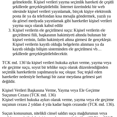
gelmektedir. Kişisel verileri yayma seçimlik hareketi de çeşitli
şekillerde gerçekleştirilebilir. İnternet üzerindeki bir web
sitesinde kişisel verileri yayınlamak, birçok kişiye elektronik
posta ile ya da telefondan kısa mesajla göndermek, yazılı ya
da görsel medyada yayınlamak gibi hareketler kişisel verileri
yayma suçu olarak kabul edilir
Kişisel verilerin ele geçirilmesi suçu: Kişisel verilerin ele
geçirilmesi fiili, başkasının hakimiyeti altında bulunan bir
kişisel verinin, failin hakimiyeti altına girmesi ile gerçekleşir.
Kişisel verilerin kayıtlı olduğu belgelerin alınması ya da
kayıtlı olduğu bilişim sisteminden ele geçirilmesi vb…
şekillerde gerçekleştirilebilecektir.
TCK md. 136’da kişisel verileri hukuka aykırı verme, yayma veya
ele geçirme suçu, soyut bir tehlike suçu olarak düzenlendiğinden
seçimlik hareketlerin yapılmasıyla suç oluşur. Suç teşkil eden
hareketler nedeniyle herhangi bir zarar meydana gelmesi şart
değildir.
Kişisel Verileri Başkasına Verme, Yayma veya Ele Geçirme
Suçunun Cezası (TCK md. 136)
Kişisel verileri hukuka aykırı olarak verme, yayma veya ele geçirme
suçunun cezası 2 yıldan 4 yıla kadar hapis cezasıdır (TCK md. 136).
Suçun konusunun, nitelikli cinsel saldırı suçu mağdurunun veya