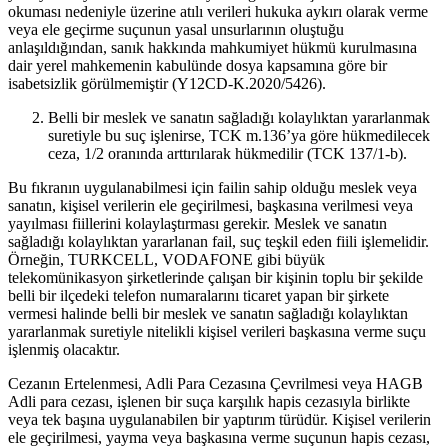
okuması nedeniyle üzerine atılı verileri hukuka aykırı olarak verme
veya ele geçirme suçunun yasal unsurlarının oluştuğu
anlaşıldığından, sanık hakkında mahkumiyet hükmü kurulmasına
dair yerel mahkemenin kabulünde dosya kapsamına göre bir
isabetsizlik görülmemiştir (Y12CD-K.2020/5426).
Belli bir meslek ve sanatın sağladığı kolaylıktan yararlanmak
suretiyle bu suç işlenirse, TCK m.136’ya göre hükmedilecek
ceza, 1/2 oranında arttırılarak hükmedilir (TCK 137/1-b).
Bu fıkranın uygulanabilmesi için failin sahip olduğu meslek veya
sanatın, kişisel verilerin ele geçirilmesi, başkasına verilmesi veya
yayılması fiillerini kolaylaştırması gerekir. Meslek ve sanatın
sağladığı kolaylıktan yararlanan fail, suç teşkil eden fiili işlemelidir.
Örneğin, TURKCELL, VODAFONE gibi büyük
telekomünikasyon şirketlerinde çalışan bir kişinin toplu bir şekilde
belli bir ilçedeki telefon numaralarını ticaret yapan bir şirkete
vermesi halinde belli bir meslek ve sanatın sağladığı kolaylıktan
yararlanmak suretiyle nitelikli kişisel verileri başkasına verme suçu
işlenmiş olacaktır.
Cezanın Ertelenmesi, Adli Para Cezasına Çevrilmesi veya HAGB
Adli para cezası, işlenen bir suça karşılık hapis cezasıyla birlikte
veya tek başına uygulanabilen bir yaptırım türüdür. Kişisel verilerin
ele geçirilmesi, yayma veya başkasına verme suçunun hapis cezası,