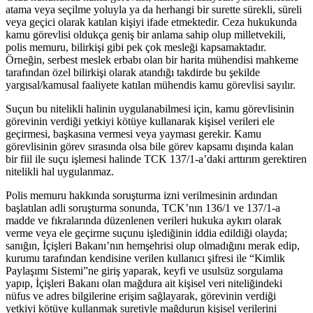
atama veya seçilme yoluyla ya da herhangi bir surette sürekli, süreli
veya geçici olarak katılan kişiyi ifade etmektedir. Ceza hukukunda
kamu görevlisi oldukça geniş bir anlama sahip olup milletvekili,
polis memuru, bilirkişi gibi pek çok mesleği kapsamaktadır.
Örneğin, serbest meslek erbabı olan bir harita mühendisi mahkeme
tarafından özel bilirkişi olarak atandığı takdirde bu şekilde
yargısal/kamusal faaliyete katılan mühendis kamu görevlisi sayılır.
Suçun bu nitelikli halinin uygulanabilmesi için, kamu görevlisinin
görevinin verdiği yetkiyi kötüye kullanarak kişisel verileri ele
geçirmesi, başkasına vermesi veya yayması gerekir. Kamu
görevlisinin görev sırasında olsa bile görev kapsamı dışında kalan
bir fiil ile suçu işlemesi halinde TCK 137/1-a’daki arttırım gerektiren
nitelikli hal uygulanmaz.
Polis memuru hakkında soruşturma izni verilmesinin ardından
başlatılan adli soruşturma sonunda, TCK’nın 136/1 ve 137/1-a
madde ve fıkralarında düzenlenen verileri hukuka aykırı olarak
verme veya ele geçirme suçunu işlediğinin iddia edildiği olayda;
sanığın, İçişleri Bakanı’nın hemşehrisi olup olmadığını merak edip,
kurumu tarafından kendisine verilen kullanıcı şifresi ile “Kimlik
Paylaşımı Sistemi”ne giriş yaparak, keyfi ve usulsüz sorgulama
yapıp, İçişleri Bakanı olan mağdura ait kişisel veri niteliğindeki
nüfus ve adres bilgilerine erişim sağlayarak, görevinin verdiği
yetkiyi kötüye kullanmak suretiyle mağdurun kişisel verilerini