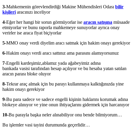
3-
Mahkemenin görevlendirdiği Makine Mühendisleri Odası
bilir
kişileri
aracınızı inceliyor
4-
Eğer her hangi bir sorun görmüyorlar ise
aracın satışına
müsaade
etmiyorlar ve bunu raporla mahkemeye sunuyorlar ayrıca onay
verirler ise araca fiyat biçiyorlar
5-
MMO onay verdi diyelim aracı satmak için hakim onayı gerekiyor
6-
Hakim onayı verdi aracı sattınız ama parasını alamıyorsunuz
7-
Engelli kardeşimiz,ablamız yada ağabeyimiz adına
bankada vasisi tarafından hesap açılıyor ve bu hesaba yatan satılan
aracın parası bloke oluyor
8-
Tekrar araç almak için bu parayı kullanmaya kalktığınızda yine
hakim onayı gerekiyor
9-
Bu para sadece ve sadece engelli kişinin haklarını korumak adına
blokeye alınıyor ve yine onun ihtiyaçlarını gidermek için harcanıyor
10-
Bu parayla başka neler alınabiliyor onu bende bilmiyorum…
Bu işlemler vasi tayini durumunda geçerlidir…