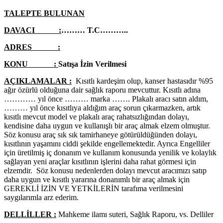
TALEPTE BULUNAN
DAVACI :
……… T.C………..
ADRES :
KONU :
Satışa İzin Verilmesi
AÇIKLAMALAR :
Kısıtlı kardeşim olup, kanser hastasıdır %95
ağır özürlü olduğuna dair sağlık raporu mevcuttur. Kısıtlı adına
………… yıl önce ……… marka ……. Plakalı aracı satın aldım,
……… yıl önce kısıtlıya aldığım araç sorun çıkarmazken, artık
kısıtlı mevcut model ve plakalı araç rahatsızlığından dolayı,
kendisine daha uygun ve kullanışlı bir araç almak elzem olmuştur.
Söz konusu araç sık sık tamirhaneye götürüldüğünden dolayı,
kısıtlının yaşamını ciddi şekilde engellemektedir. Ayrıca Engelliler
için üretilmiş iç donanım ve kullanım konusunda yenilik ve kolaylık
sağlayan yeni araçlar kısıtlının işlerini daha rahat görmesi için
elzemdir. Söz konusu nedenlerden dolayı mevcut aracımızı satıp
daha uygun ve kısıtlı yararına donanımlı bir araç almak için
GEREKLİ İZİN VE YETKİLERİN tarafıma verilmesini
saygılarımla arz ederim.
DELLİLLER :
Mahkeme ilamı suteri, Sağlık Raporu, vs. Delliler