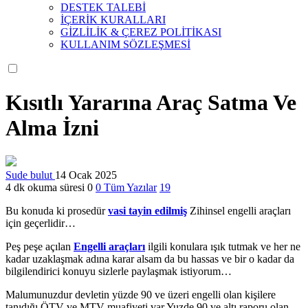
DESTEK TALEBİ
İÇERİK KURALLARI
GİZLİLİK & ÇEREZ POLİTİKASI
KULLANIM SÖZLEŞMESİ
Kısıtlı Yararına Araç Satma Ve
Alma İzni
Sude bulut
14 Ocak 2025
4 dk okuma süresi
0
0
Tüm Yazılar
19
Bu konuda ki prosedür
vasi tayin edilmiş
Zihinsel engelli araçları
için geçerlidir…
Peş peşe açılan
Engelli araçları
ilgili konulara ışık tutmak ve her ne
kadar uzaklaşmak adına karar alsam da bu hassas ve bir o kadar da
bilgilendirici konuyu sizlerle paylaşmak istiyorum…
Malumunuzdur devletin yüzde 90 ve üzeri engelli olan kişilere
tanıdığı ÖTV ve MTV muafiyeti var.Yuzde 90 ve altı raporu olan