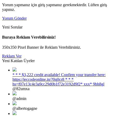
Yorum yapmanız için giriş yapmanız gerekmektedir. Lüften giriş
yapınız.
Yorum Gönder
Yeni Sorular
Buraya Reklam Verebilirsiniz!
350x350 Pixel Banner ile Reklam Verebilirsiniz.
Reklam Ver
Yeni Katılan Üyeler
* * * $3,222 credit available! Confirm your transfer here:
https://ieccodeonline.in/?0q0cr8 * * *
hs=f07e13c4e3a9cc29d0b1f72e3192d9f2* ххх* 9bh8gl
@82umxa
@admin
@albertogagne