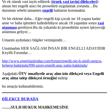
Ve ek olarak vasi tayin edilerek (
örnek vasi tayini dilekçeleri
)
alınan her engelli aracı bu prosedürü uygulamak zorunda…Bu
durumun sebebi tamamen
engelli
haklarını korumaktır.
Ve bir ekleme daha…Eğer engelli kişi çocuk ise 18 yaşına kadar
anne ve baba işlemleri halledebiliyor ancak 18 yaşından sonra
vasi
atanması
gerekiyor.Bu da yukarıda ki prosedürün aynen işleyeceği
anlamına geliyor…
Umarım aydınlatıcı bilgiler vermişimdir…
Unutmadan HER SAĞLAM İNSAN BİR ENGELLİ ADAYIDIR
Keyifli Forumlar…
http://www.engelsizdostlar.com/forum/engelli-oto-h-sinifi-surucu-
belgesi-hakkinda/090-uzeri-engelli-arac-satisi-hakkinda/
Aşağıdaki
ÖTV muafiyetle araç alım izin dilekçesi veya
Engelli
araç alma talep dilekçesi örneğini
indirip
bu amaçla kullanabilirsiniz.
DİLEKÇE BURADA
…….SULH HUKUK MAHKEMESİNE