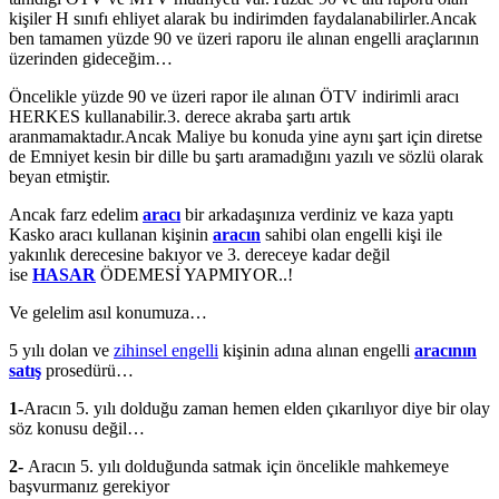
kişiler H sınıfı ehliyet alarak bu indirimden faydalanabilirler.Ancak
ben tamamen yüzde 90 ve üzeri raporu ile alınan engelli araçlarının
üzerinden gideceğim…
Öncelikle yüzde 90 ve üzeri rapor ile alınan ÖTV indirimli aracı
HERKES kullanabilir.3. derece akraba şartı artık
aranmamaktadır.Ancak Maliye bu konuda yine aynı şart için diretse
de Emniyet kesin bir dille bu şartı aramadığını yazılı ve sözlü olarak
beyan etmiştir.
Ancak farz edelim
aracı
bir arkadaşınıza verdiniz ve kaza yaptı
Kasko aracı kullanan kişinin
aracın
sahibi olan engelli kişi ile
yakınlık derecesine bakıyor ve 3. dereceye kadar değil
ise
HASAR
ÖDEMESİ YAPMIYOR..!
Ve gelelim asıl konumuza…
5 yılı dolan ve
zihinsel engelli
kişinin adına alınan engelli
aracının
satış
prosedürü…
1-
Aracın 5. yılı dolduğu zaman hemen elden çıkarılıyor diye bir olay
söz konusu değil…
2-
Aracın 5. yılı dolduğunda satmak için öncelikle mahkemeye
başvurmanız gerekiyor