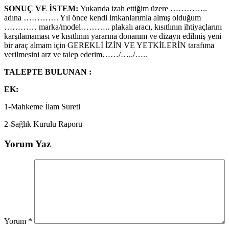
SONUÇ VE İSTEM
:
Yukarıda izah ettiğim üzere …………..
adına …………. Yıl önce kendi imkanlarımla almış olduğum
………… marka/model……….. plakalı aracı, kısıtlının ihtiyaçlarını
karşılamaması ve kısıtlının yararına donanım ve dizayn edilmiş yeni
bir araç almam için GEREKLİ İZİN VE YETKİLERİN tarafıma
verilmesini arz ve talep ederim……/…../…..
TALEPTE BULUNAN :
EK:
1-Mahkeme İlam Sureti
2-Sağlık Kurulu Raporu
Yorum Yaz
Yorum
*