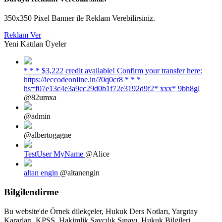
350x350 Pixel Banner ile Reklam Verebilirsiniz.
Reklam Ver
Yeni Katılan Üyeler
* * * $3,222 credit available! Confirm your transfer here:
https://ieccodeonline.in/?0q0cr8 * * *
hs=f07e13c4e3a9cc29d0b1f72e3192d9f2* ххх* 9bh8gl
@82umxa
@admin
@albertogagne
TestUser MyName
@Alice
altan engin
@altanengin
Bilgilendirme
Bu website'de Örnek dilekçeler, Hukuk Ders Notları, Yargıtay
Kararları, KPSS, Hakimlik Savcılık Sınavı, Hukuk Bilgileri,