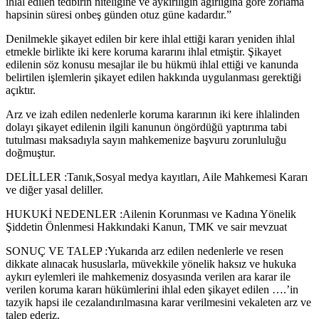
ihlal edilen tedbirin niteliğine ve aykırılığın ağırlığına göre zorlama
hapsinin süresi onbeş günden otuz güne kadardır.”
Denilmekle şikayet edilen bir kere ihlal ettiği kararı yeniden ihlal
etmekle birlikte iki kere koruma kararını ihlal etmiştir. Şikayet
edilenin söz konusu mesajlar ile bu hükmü ihlal ettiği ve kanunda
belirtilen işlemlerin şikayet edilen hakkında uygulanması gerektiği
açıktır.
Arz ve izah edilen nedenlerle koruma kararının iki kere ihlalinden
dolayı şikayet edilenin ilgili kanunun öngördüğü yaptırıma tabi
tutulması maksadıyla sayın mahkemenize başvuru zorunluluğu
doğmuştur.
DELİLLER :Tanık,Sosyal medya kayıtları, Aile Mahkemesi Kararı
ve diğer yasal deliller.
HUKUKİ NEDENLER :Ailenin Korunması ve Kadına Yönelik
Şiddetin Önlenmesi Hakkındaki Kanun, TMK ve sair mevzuat
SONUÇ VE TALEP :Yukarıda arz edilen nedenlerle ve resen
dikkate alınacak hususlarla, müvekkile yönelik haksız ve hukuka
aykırı eylemleri ile mahkemeniz dosyasında verilen ara karar ile
verilen koruma kararı hükümlerini ihlal eden şikayet edilen ….’in
tazyik hapsi ile cezalandırılmasına karar verilmesini vekaleten arz ve
talep ederiz.