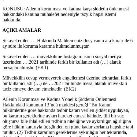
KONUSU: Ailenin korunması ve kadına karşı şiddetin önlenmesi
hakkındaki kanuna muhalefet nedeniyle tazyik hapsi istemi
hakkında.
AÇIKLAMALAR
Şikayet edilen … Hakkında Mahkemeniz dosyasının ara kararı ile 6
ay süre ile koruma kararına hükmolunmuştur.
Şikayet edilen … müvekkilime İnstagram isimli sosyal medya
üzerinden ….2021 tarihinde farklı bir kullanıcı adı (…) alarak
mesajlar atmıştır. (EK1)
Müvekkilin cevap vermeyerek engellemesi üzerine tekrardan farklı
bir kullanıcı adı (…) ile …2021 tarihinde mesaj atarak müvekkili
taciz etmeye devam etmektedir. (EK2)
Ailenin Korunması ve Kadına Yönelik Şiddetin Önlenmesi
Hakkındaki kanunun 13’ncü maddesi gereği “Bu Kanun
hükümlerine göre hakkında tedbir kararı verilen şiddet uygulayan,
bu kararın gereklerine aykırı hareket etmesi hâlinde, fiili bir suç
oluştursa bile ihlal edilen tedbirin niteliğine ve aykırılığın ağırlığına
göre hâkim kararıyla üç günden on güne kadar zorlama hapsine tabi
tutulur. (2) Tedbir kararının gereklerine aykırılığın her tekrarında,