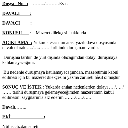
Dosya No :
……../………Esas
DAVALI :
DAVACI :
KONUSU
: Mazeret dilekçesi hakkında
AÇIKLAMA :
Yukarda esas numarası yazılı dava dosyasında
davalı olarak …./…./…… tarihinde duruşmam vardır.
Duruşma tarihin de yurt dışında olacağımdan dolayı duruşmaya
katılamayacağımı.
Bu nedenle duruşmaya katılamayacağımdan, mazeretimin kabul
edilmesi için bu mazeret dilekçesini yazma zarureti hâsıl olmuştur.
SONUÇ VE İSTEK :
Yukarda anılan nedenlerden dolayı …./…../
…… tarihli duruşmaya gelemeyeceğimden mazeretimin kabul
edilmesini saygılarımla arz ederim ……./…../…..
Davalı……..
EKİ :
Nüfus cüzdan sureti