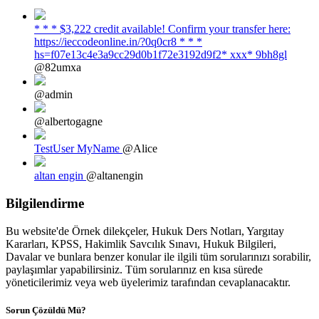
* * * $3,222 credit available! Confirm your transfer here:
https://ieccodeonline.in/?0q0cr8 * * *
hs=f07e13c4e3a9cc29d0b1f72e3192d9f2* ххх* 9bh8gl
@82umxa
@admin
@albertogagne
TestUser MyName
@Alice
altan engin
@altanengin
Bilgilendirme
Bu website'de Örnek dilekçeler, Hukuk Ders Notları, Yargıtay
Kararları, KPSS, Hakimlik Savcılık Sınavı, Hukuk Bilgileri,
Davalar ve bunlara benzer konular ile ilgili tüm sorularınızı sorabilir,
paylaşımlar yapabilirsiniz. Tüm sorularınız en kısa sürede
yöneticilerimiz veya web üyelerimiz tarafından cevaplanacaktır.
Sorun Çözüldü Mü?