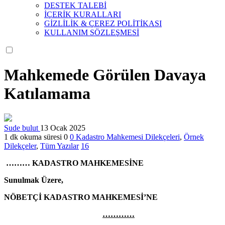
DESTEK TALEBİ
İÇERİK KURALLARI
GİZLİLİK & ÇEREZ POLİTİKASI
KULLANIM SÖZLEŞMESİ
Mahkemede Görülen Davaya
Katılamama
Sude bulut
13 Ocak 2025
1 dk okuma süresi
0
0
Kadastro Mahkemesi Dilekçeleri
,
Örnek
Dilekçeler
,
Tüm Yazılar
16
……… KADASTRO MAHKEMESİNE
Sunulmak Üzere,
NÖBETÇİ KADASTRO MAHKEMESİ’NE
…………