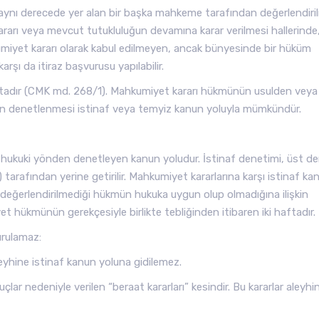
ın aynı derecede yer alan bir başka mahkeme tarafından değerlendiri
kararı veya mevcut tutukluluğun devamına karar verilmesi hallerinde
hkumiyet kararı olarak kabul edilmeyen, ancak bünyesinde bir hüküm
rşı da itiraz başvurusu yapılabilir.
haftadır (CMK md. 268/1). Mahkumiyet kararı hükmünün usulden veya
ün denetlenmesi istinaf veya temyiz kanun yoluyla mümkündür.
ukuki yönden denetleyen kanun yoludur. İstinaf denetimi, üst der
rafından yerine getirilir. Mahkumiyet kararlarına karşı istinaf ka
p değerlendirilmediği hükmün hukuka uygun olup olmadığına ilişkin
t hükmünün gerekçesiyle birlikte tebliğinden itibaren iki haftadır.
urulamaz:
eyhine istinaf kanun yoluna gidilemez.
lar nedeniyle verilen “beraat kararları” kesindir. Bu kararlar aleyhi