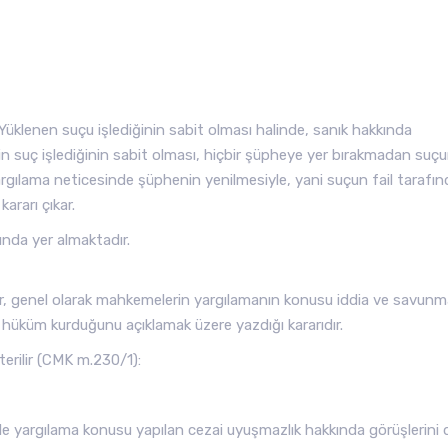
üklenen suçu işlediğinin sabit olması halinde, sanık hakkında
nin suç işlediğinin sabit olması, hiçbir şüpheye yer bırakmadan suç
argılama neticesinde şüphenin yenilmesiyle, yani suçun fail tarafı
ararı çıkar.
nda yer almaktadır.
arar, genel olarak mahkemelerin yargılamanın konusu iddia ve savunm
le hüküm kurduğunu açıklamak üzere yazdığı kararıdır.
rilir (CMK m.230/1):
e yargılama konusu yapılan cezai uyuşmazlık hakkında görüşlerini d