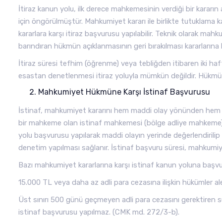
İtiraz kanun yolu, ilk derece mahkemesinin verdiği bir karar
için öngörülmüştür. Mahkumiyet kararı ile birlikte tutuklama 
kararlara karşı itiraz başvurusu yapılabilir. Teknik olarak ma
barındıran hükmün açıklanmasının geri bırakılması kararlarına ka
İtiraz süresi tefhim (öğrenme) veya tebliğden itibaren iki 
esastan denetlenmesi itiraz yoluyla mümkün değildir. Hükm
Mahkumiyet Hükmüne Karşı İstinaf Başvurusu
İstinaf, mahkumiyet kararını hem maddi olay yönünden hem h
bir mahkeme olan istinaf mahkemesi (bölge adliye mahkeme) ta
yolu başvurusu yapılarak maddi olayın yerinde değerlendirili
denetim yapılması sağlanır. İstinaf başvuru süresi, mahkumiye
Bazı mahkumiyet kararlarına karşı istinaf kanun yoluna başv
15.000 TL veya daha az adli para cezasına ilişkin hükümler al
Üst sınırı 500 günü geçmeyen adli para cezasını gerektiren suç
istinaf başvurusu yapılmaz. (CMK md. 272/3-b).