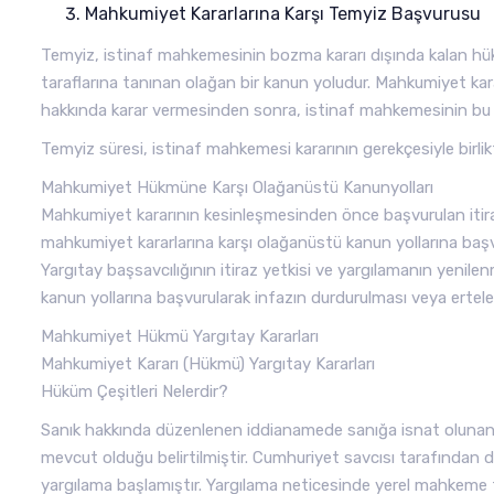
Mahkumiyet Kararlarına Karşı Temyiz Başvurusu
Temyiz, istinaf mahkemesinin bozma kararı dışında kalan hük
taraflarına tanınan olağan bir kanun yoludur. Mahkumiyet kar
hakkında karar vermesinden sonra, istinaf mahkemesinin bu ka
Temyiz süresi, istinaf mahkemesi kararının gerekçesiyle birlik
Mahkumiyet Hükmüne Karşı Olağanüstü Kanunyolları
Mahkumiyet kararının kesinleşmesinden önce başvurulan itiraz,
mahkumiyet kararlarına karşı olağanüstü kanun yollarına başv
Yargıtay başsavcılığının itiraz yetkisi ve yargılamanın yenil
kanun yollarına başvurularak infazın durdurulması veya ertele
Mahkumiyet Hükmü Yargıtay Kararları
Mahkumiyet Kararı (Hükmü) Yargıtay Kararları
Hüküm Çeşitleri Nelerdir?
Sanık hakkında düzenlenen iddianamede sanığa isnat olunan ey
mevcut olduğu belirtilmiştir. Cumhuriyet savcısı tarafından
yargılama başlamıştır. Yargılama neticesinde yerel mahkeme