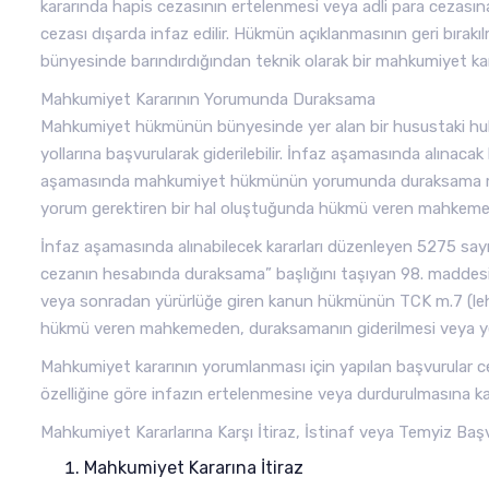
kararında hapis cezasının ertelenmesi veya adli para cezası
cezası dışarda infaz edilir. Hükmün açıklanmasının geri bırak
bünyesinde barındırdığından teknik olarak bir mahkumiyet kara
Mahkumiyet Kararının Yorumunda Duraksama
Mahkumiyet hükmünün bünyesinde yer alan bir husustaki huku
yollarına başvurularak giderilebilir. İnfaz aşamasında alınacak 
aşamasında mahkumiyet hükmünün yorumunda duraksama me
yorum gerektiren bir hal oluştuğunda hükmü veren mahkemey
İnfaz aşamasında alınabilecek kararları düzenleyen 5275 sa
cezanın hesabında duraksama” başlığını taşıyan 98. maddes
veya sonradan yürürlüğe giren kanun hükmünün TCK m.7 (leh
hükmü veren mahkemeden, duraksamanın giderilmesi veya yerine
Mahkumiyet kararının yorumlanması için yapılan başvurular c
özelliğine göre infazın ertelenmesine veya durdurulmasına kar
Mahkumiyet Kararlarına Karşı İtiraz, İstinaf veya Temyiz Baş
Mahkumiyet Kararına İtiraz