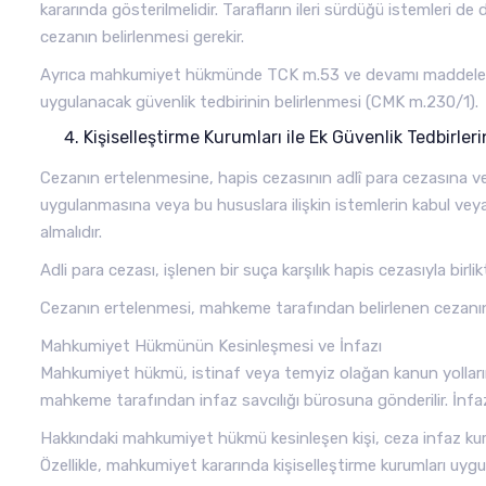
kararında gösterilmelidir. Tarafların ileri sürdüğü istemleri d
cezanın belirlenmesi gerekir.
Ayrıca mahkumiyet hükmünde TCK m.53 ve devamı maddelerin
uygulanacak güvenlik tedbirinin belirlenmesi (CMK m.230/1).
Kişiselleştirme Kurumları ile Ek Güvenlik Tedbirleri
Cezanın ertelenmesine, hapis cezasının adlî para cezasına vey
uygulanmasına veya bu hususlara ilişkin istemlerin kabul ve
almalıdır.
Adli para cezası, işlenen bir suça karşılık hapis cezasıyla birl
Cezanın ertelenmesi, mahkeme tarafından belirlenen cezanın 
Mahkumiyet Hükmünün Kesinleşmesi ve İnfazı
Mahkumiyet hükmü, istinaf veya temyiz olağan kanun yollarını
mahkeme tarafından infaz savcılığı bürosuna gönderilir. İnfaz
Hakkındaki mahkumiyet hükmü kesinleşen kişi, ceza infaz kurum
Özellikle, mahkumiyet kararında kişiselleştirme kurumları uy