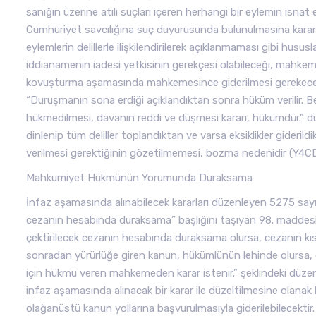
sanığın üzerine atılı suçları içeren herhangi bir eylemin isn
Cumhuriyet savcılığına suç duyurusunda bulunulmasına karar ve
eylemlerin delillerle ilişkilendirilerek açıklanmaması gibi hu
iddianamenin iadesi yetkisinin gerekçesi olabileceği, mahkeme
kovuşturma aşamasında mahkemesince giderilmesi gerekece
“Duruşmanın sona erdiği açıklandıktan sonra hüküm verilir. B
hükmedilmesi, davanın reddi ve düşmesi kararı, hükümdür.” d
dinlenip tüm deliller toplandıktan ve varsa eksiklikler gideri
verilmesi gerektiğinin gözetilmemesi, bozma nedenidir (Y4C
Mahkumiyet Hükmünün Yorumunda Duraksama
İnfaz aşamasında alınabilecek kararları düzenleyen 5275 sa
cezanın hesabında duraksama” başlığını taşıyan 98. maddes
çektirilecek cezanın hesabında duraksama olursa, cezanın kıs
sonradan yürürlüğe giren kanun, hükümlünün lehinde olursa, d
için hükmü veren mahkemeden karar istenir.” şeklindeki düzen
infaz aşamasında alınacak bir karar ile düzeltilmesine olanak 
olağanüstü kanun yollarına başvurulmasıyla giderilebilecektir.