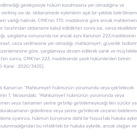
at edilmediği gerekçesiyle hüküm kurulmasına yer olmadığına ve
rilmiş ise de, iddianamede eylemlerin açık bir şekilde belirtilmem
susların varlığı halinde, CMK’nın 170. maddesine göre ancak mahkemen
 tarafından iddianame kabul edildikten sonra ise, varsa eksilikleri
ği, yargılama sonucunda ise ancak aynı Kanunun 223.maddesinin
eraat, ceza verilmesine yer olmadığı, mahkûmiyet, güvenlik tedbiri
üzenlemesine göre, yargılamaya devam edilerek sanık ve müştekile
ldikten sonra, CMK’nın 223. maddesinde yazılı hükümlerden birinin
D-Karar : 2020/3425).
yılı Kanun’un “Mahkumiyet hükmünün yorumunda veya çektirilecek
inin 1. fıkrasındaki; “Mahkumiyet hükmünün yorumunda veya
men veya tamamen yerine getirilip getirilemeyeceği ileri sürülür ya
uraksamanın giderilmesi veya yerine getirilecek cezanın belirlenm
leme uyarınca, hükmün bünyesine dahil bir husustaki hukuka aykırı
bulunmadığından bu nitelikteki bir hukuka aykırılık, ancak olağan v