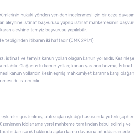
ümlerinin hukuki yönden yeniden incelenmesi için bir ceza davası
arı aleyhine istinaf başvurusu yapılıp istinaf mahkemesinin başvur
rarı aleyhine temyiz başvurusu yapılabilir.
te tebliğinden itibaren iki haftadır (CMK 291/1).
 istinaf ve temyiz kanun yolları olağan kanun yollarıdır. Kesinleş
urulabilir. Olağanüstü kanun yolları; kanun yararına bozma, İstinaf
enmesi kanun yollarıdır. Kesinleşmiş mahkumiyet kararına karşı olağa
nmesi de istenebilir.
lemler gösterilmiş, atılı suçları işlediği hususunda yeterli şüphe
 düzenlenen iddianame yerel mahkeme tarafından kabul edilmiş ve
 tarafından sanık hakkında açılan kamu davasına ait iddianamede