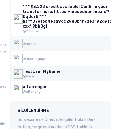
* * * $3,222 credit available! Confirm your
transfer here: https://ieccodeonline.in/?
0q0cr8 * * *
hs=f07e13c4e3a9cc29d0b1f72e3192d9f2*
ххх* 9bh8gl
@82umxa
@admin
un o
ndan
@albertogagne
TestUser MyName
@Alice
ayı,
altan engin
@altanengin
BILGILENDIRME
Bu website'de Örnek dilekçeler, Hukuk Ders
ile
Notları, Yargıtay Kararları, KPSS, Hakimlik