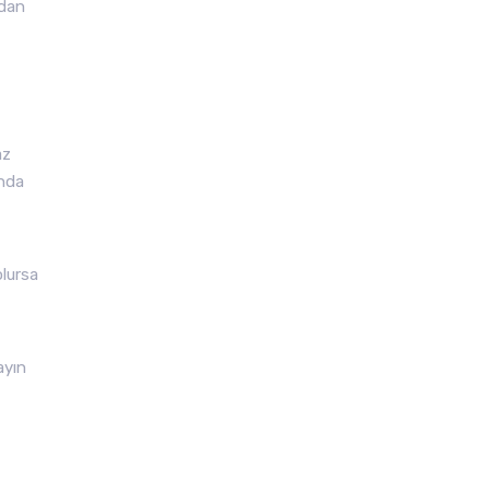
adan
az
nda
lursa
ayın