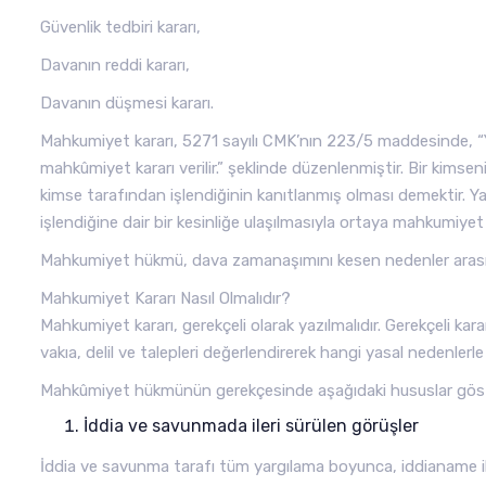
Güvenlik tedbiri kararı,
Davanın reddi kararı,
Davanın düşmesi kararı.
Mahkumiyet kararı, 5271 sayılı CMK’nın 223/5 maddesinde, “Y
mahkûmiyet kararı verilir.” şeklinde düzenlenmiştir. Bir kimse
kimse tarafından işlendiğinin kanıtlanmış olması demektir. Y
işlendiğine dair bir kesinliğe ulaşılmasıyla ortaya mahkumiyet k
Mahkumiyet hükmü, dava zamanaşımını kesen nedenler arası
Mahkumiyet Kararı Nasıl Olmalıdır?
Mahkumiyet kararı, gerekçeli olarak yazılmalıdır. Gerekçeli k
vakıa, delil ve talepleri değerlendirerek hangi yasal nedenler
Mahkûmiyet hükmünün gerekçesinde aşağıdaki hususlar göste
İddia ve savunmada ileri sürülen görüşler
İddia ve savunma tarafı tüm yargılama boyunca, iddianame il