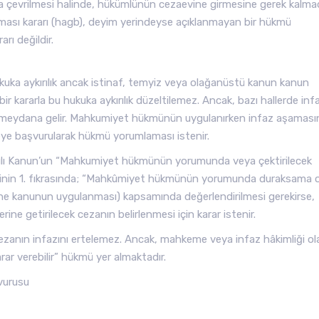
na çevrilmesi halinde, hükümlünün cezaevine girmesine gerek kalm
ılması kararı (hagb), deyim yerindeyse açıklanmayan bir hükmü
rı değildir.
ka aykırılık ancak istinaf, temyiz veya olağanüstü kanun kanun
bir kararla bu hukuka aykırılık düzeltilemez. Ancak, bazı hallerde inf
ydana gelir. Mahkumiyet hükmünün uygulanırken infaz aşaması
e başvurularak hükmü yorumlaması istenir.
yılı Kanun’un “Mahkumiyet hükmünün yorumunda veya çektirilecek
inin 1. fıkrasında; “Mahkûmiyet hükmünün yorumunda duraksama o
e kanunun uygulanması) kapsamında değerlendirilmesi gerekirse,
 getirilecek cezanın belirlenmesi için karar istenir.
ezanın infazını ertelemez. Ancak, mahkeme veya infaz hâkimliği ol
ar verebilir” hükmü yer almaktadır.
vurusu