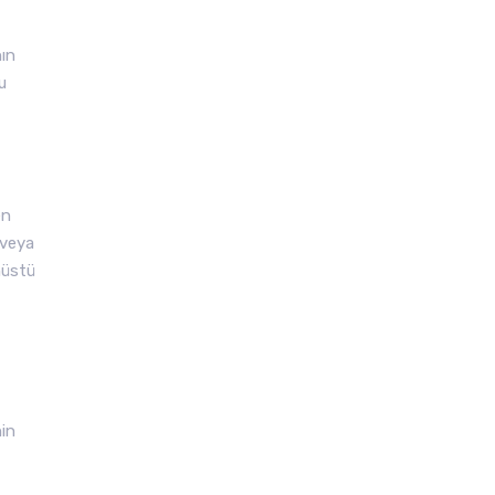
nın
u
en
 veya
nüstü
nin