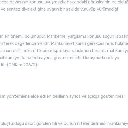
ceza davasının konusu uyuşmazlık hakkındaki görüşlerinin ne oldu
ez ve sentez diyalektiğine uygun bir şekilde yürüyüp yürümediği
arının en önemli bölümüdür. Mahkeme, yargılama konusu suçun ispatı
belirterek değerlendirmelidir. Mahkumiyet kararı gerekçesinde, hükm
as alınan delil; hüküm fıkrasını ispatlayan, hükmün beraat, mahkumiy
 mahkumiyet kararında ayrıca gösterilmelidir. Duruşmada ortaya
edilir (CMK m.206/2):
ı yöntemlerle elde edilen delillerin ayrıca ve açıkça gösterilmesi
luşturduğu sabit görülen fiili ve bunun nitelendirilmesi mahkumiy