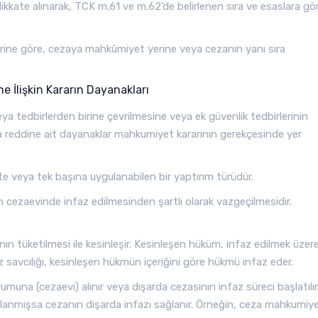
e dikkate alınarak, TCK m.61 ve m.62’de belirlenen sıra ve esaslara gö
e göre, cezaya mahkûmiyet yerine veya cezanın yanı sıra
ne İlişkin Kararın Dayanakları
a tedbirlerden birine çevrilmesine veya ek güvenlik tedbirlerinin
ya reddine ait dayanaklar mahkumiyet kararının gerekçesinde yer
ikte veya tek başına uygulanabilen bir yaptırım türüdür.
cezaevinde infaz edilmesinden şartlı olarak vazgeçilmesidir.
n tüketilmesi ile kesinleşir. Kesinleşen hüküm, infaz edilmek üzer
 savcılığı, kesinleşen hükmün içeriğini göre hükmü infaz eder.
una (cezaevi) alınır veya dışarda cezasının infaz süreci başlatılır
gulanmışsa cezanın dışarda infazı sağlanır. Örneğin, ceza mahkumiye