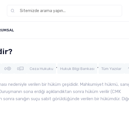
RUMSAL
dir?
,
,
0
0
Ceza Hukuku
Hukuk Bilgi Bankası
Tüm Yazılar
ması nedeniyle verilen bir hüküm çeşididir. Mahkumiyet hükmü, sanı
r. Duruşmanın sona erdiği açıklandıktan sonra hüküm verilir (CMK
sonra sanığın suçu sabit görüldüğünde verilen bir hükümdür. Diğ