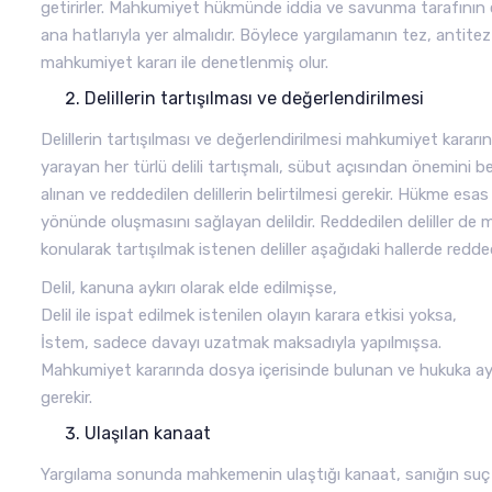
getirirler. Mahkumiyet hükmünde iddia ve savunma tarafının 
ana hatlarıyla yer almalıdır. Böylece yargılamanın tez, antit
mahkumiyet kararı ile denetlenmiş olur.
Delillerin tartışılması ve değerlendirilmesi
Delillerin tartışılması ve değerlendirilmesi mahkumiyet kar
yarayan her türlü delili tartışmalı, sübut açısından önemini 
alınan ve reddedilen delillerin belirtilmesi gerekir. Hükme es
yönünde oluşmasını sağlayan delildir. Reddedilen deliller de
konularak tartışılmak istenen deliller aşağıdaki hallerde redd
Delil, kanuna aykırı olarak elde edilmişse,
Delil ile ispat edilmek istenilen olayın karara etkisi yoksa,
İstem, sadece davayı uzatmak maksadıyla yapılmışsa.
Mahkumiyet kararında dosya içerisinde bulunan ve hukuka aykır
gerekir.
Ulaşılan kanaat
Yargılama sonunda mahkemenin ulaştığı kanaat, sanığın suç o