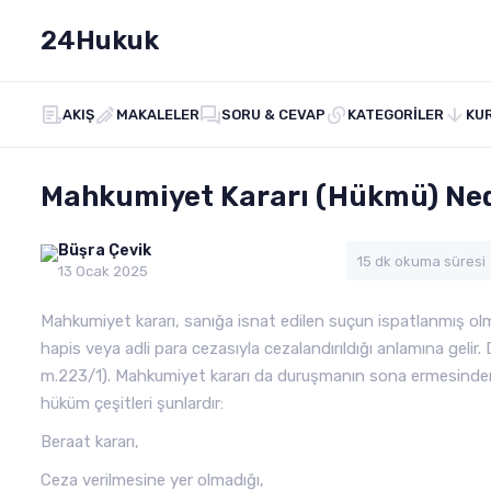
24Hukuk
AKIŞ
MAKALELER
SORU & CEVAP
KATEGORILER
KU
Mahkumiyet Kararı (Hükmü) Ne
Büşra Çevik
15 dk okuma süresi
13 Ocak 2025
Mahkumiyet kararı, sanığa isnat edilen suçun ispatlanmış ol
hapis veya adli para cezasıyla cezalandırıldığı anlamına geli
m.223/1). Mahkumiyet kararı da duruşmanın sona ermesinden 
hüküm çeşitleri şunlardır:
Beraat kararı,
Ceza verilmesine yer olmadığı,