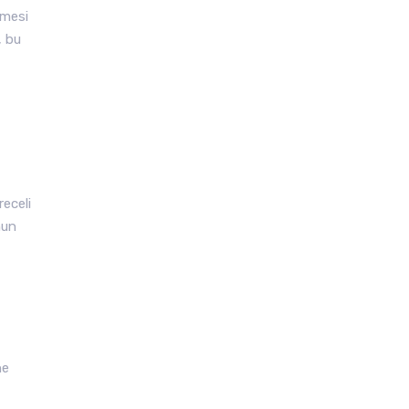
lmesi
, bu
eceli
nun
ne