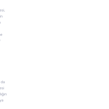
esi,
in
n
ne
r
 da
esi
lığın
eya