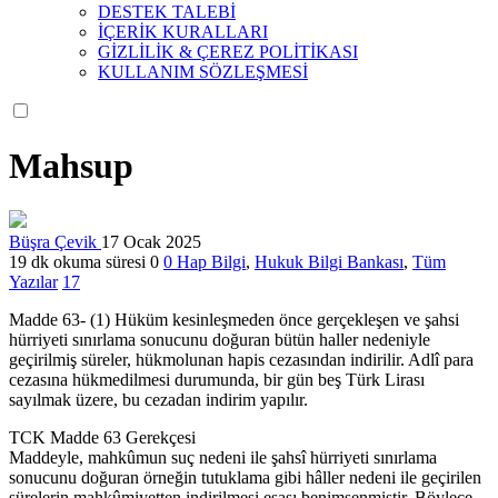
DESTEK TALEBİ
İÇERİK KURALLARI
GİZLİLİK & ÇEREZ POLİTİKASI
KULLANIM SÖZLEŞMESİ
Mahsup
Büşra Çevik
17 Ocak 2025
19 dk okuma süresi
0
0
Hap Bilgi
,
Hukuk Bilgi Bankası
,
Tüm
Yazılar
17
Madde 63- (1) Hüküm kesinleşmeden önce gerçekleşen ve şahsi
hürriyeti sınırlama sonucunu doğuran bütün haller nedeniyle
geçirilmiş süreler, hükmolunan hapis cezasından indirilir. Adlî para
cezasına hükmedilmesi durumunda, bir gün beş Türk Lirası
sayılmak üzere, bu cezadan indirim yapılır.
TCK Madde 63 Gerekçesi
Maddeyle, mahkûmun suç nedeni ile şahsî hürriyeti sınırlama
sonucunu doğuran örneğin tutuklama gibi hâller nedeni ile geçirilen
sürelerin mahkûmiyetten indirilmesi esası benimsenmiştir. Böylece