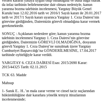
verilen kararın yasaya uygun olup olmadığına ve buna bağlı olarak
da infaz tarihinin belirlenmesine dair olması nedeniyle, kanun
yararına bozma talebinin incelenmesi, Yargıtay Büyük Genel
Kurulu’nun 12.02.2016 tarih ve 2016/1 Sayılı kararı ile 20.01.2017
tarih ve 2017/1 Sayılı kararı uyarınca Yargıtay 1. Ceza Dairesi’nin
görevine girdiğinden, Dairemizin görevli olmadığına karar vermek
gerekmektedir.
SONUÇ : Açıklanan nedenlere göre; kanun yararına bozma
talebinin incelenmesi Yargıtay 1. Ceza Dairesi’nin görevine
girdiğinden, Dairemizin GÖREVLİ OLMADIĞINA, dosyanın
görevli Yargıtay 1. Ceza Dairesi’ne sunulmak üzere Yargıtay
Cumhuriyet Başsavcılığı’na GÖNDERİLMESİNE, 17.04.2017
tarihinde oybirliğiyle karar verildi.
YARGITAY 6. CEZA DAİRESİ Esas: 2015/2690 Karar:
2015/44325 Tarih: 02.11.2015
TCK 63. Madde
Mahsup
1- Sanık E.. H..’ın mala zarar verme ve cinsel taciz suçlarından
hükümlülüğüne dair kararlara yönelik temyiz itirazlarının
incelenmesinde;