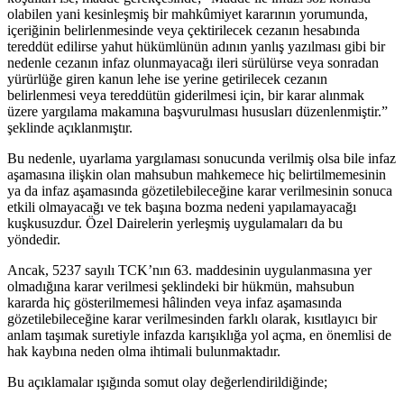
olabilen yani kesinleşmiş bir mahkûmiyet kararının yorumunda,
içeriğinin belirlenmesinde veya çektirilecek cezanın hesabında
tereddüt edilirse yahut hükümlünün adının yanlış yazılması gibi bir
nedenle cezanın infaz olunmayacağı ileri sürülürse veya sonradan
yürürlüğe giren kanun lehe ise yerine getirilecek cezanın
belirlenmesi veya tereddütün giderilmesi için, bir karar alınmak
üzere yargılama makamına başvurulması hususları düzenlenmiştir.”
şeklinde açıklanmıştır.
Bu nedenle, uyarlama yargılaması sonucunda verilmiş olsa bile infaz
aşamasına ilişkin olan mahsubun mahkemece hiç belirtilmemesinin
ya da infaz aşamasında gözetilebileceğine karar verilmesinin sonuca
etkili olmayacağı ve tek başına bozma nedeni yapılamayacağı
kuşkusuzdur. Özel Dairelerin yerleşmiş uygulamaları da bu
yöndedir.
Ancak, 5237 sayılı TCK’nın 63. maddesinin uygulanmasına yer
olmadığına karar verilmesi şeklindeki bir hükmün, mahsubun
kararda hiç gösterilmemesi hâlinden veya infaz aşamasında
gözetilebileceğine karar verilmesinden farklı olarak, kısıtlayıcı bir
anlam taşımak suretiyle infazda karışıklığa yol açma, en önemlisi de
hak kaybına neden olma ihtimali bulunmaktadır.
Bu açıklamalar ışığında somut olay değerlendirildiğinde;