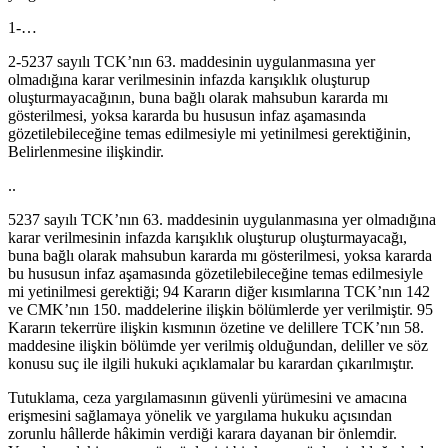
1-…
2-5237 sayılı TCK’nın 63. maddesinin uygulanmasına yer
olmadığına karar verilmesinin infazda karışıklık oluşturup
oluşturmayacağının, buna bağlı olarak mahsubun kararda mı
gösterilmesi, yoksa kararda bu hususun infaz aşamasında
gözetilebileceğine temas edilmesiyle mi yetinilmesi gerektiğinin,
Belirlenmesine ilişkindir.
..
5237 sayılı TCK’nın 63. maddesinin uygulanmasına yer olmadığına
karar verilmesinin infazda karışıklık oluşturup oluşturmayacağı,
buna bağlı olarak mahsubun kararda mı gösterilmesi, yoksa kararda
bu hususun infaz aşamasında gözetilebileceğine temas edilmesiyle
mi yetinilmesi gerektiği; 94 Kararın diğer kısımlarına TCK’nın 142
ve CMK’nın 150. maddelerine ilişkin bölümlerde yer verilmiştir. 95
Kararın tekerrüre ilişkin kısmının özetine ve delillere TCK’nın 58.
maddesine ilişkin bölümde yer verilmiş olduğundan, deliller ve söz
konusu suç ile ilgili hukuki açıklamalar bu karardan çıkarılmıştır.
Tutuklama, ceza yargılamasının güvenli yürümesini ve amacına
erişmesini sağlamaya yönelik ve yargılama hukuku açısından
zorunlu hâllerde hâkimin verdiği karara dayanan bir önlemdir.