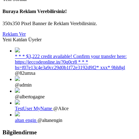
Buraya Reklam Verebilirsiniz!
350x350 Pixel Banner ile Reklam Verebilirsiniz.
Reklam Ver
Yeni Katılan Üyeler
* * * $3,222 credit available! Confirm your transfer here:
https://ieccodeonline.in/?0q0cr8 * * *
hs=f07e13c4e3a9cc29d0b1f72e3192d9f2* ххх* 9bh8gl
@82umxa
@admin
@albertogagne
TestUser MyName
@Alice
altan engin
@altanengin
Bilgilendirme