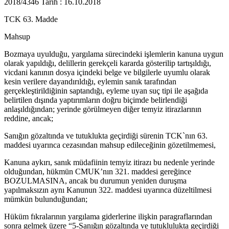
2018/4346 Tarih : 16.10.2018
TCK 63. Madde
Mahsup
Bozmaya uyulduğu, yargılama sürecindeki işlemlerin kanuna uygun
olarak yapıldığı, delillerin gerekçeli kararda gösterilip tartışıldığı,
vicdani kanının dosya içindeki belge ve bilgilerle uyumlu olarak
kesin verilere dayandırıldığı, eylemin sanık tarafından
gerçekleştirildiğinin saptandığı, eyleme uyan suç tipi ile aşağıda
belirtilen dışında yaptırımların doğru biçimde belirlendiği
anlaşıldığından; yerinde görülmeyen diğer temyiz itirazlarının
reddine, ancak;
Sanığın gözaltında ve tutuklukta geçirdiği sürenin TCK`nın 63.
maddesi uyarınca cezasından mahsup edileceğinin gözetilmemesi,
Kanuna aykırı, sanık müdafiinin temyiz itirazı bu nedenle yerinde
olduğundan, hükmün CMUK’nın 321. maddesi gereğince
BOZULMASINA, ancak bu durumun yeniden duruşma
yapılmaksızın aynı Kanunun 322. maddesi uyarınca düzeltilmesi
mümkün bulunduğundan;
Hüküm fıkralarının yargılama giderlerine ilişkin paragraflarından
sonra gelmek üzere “5-Sanığın gözaltında ve tutuklulukta geçirdiği