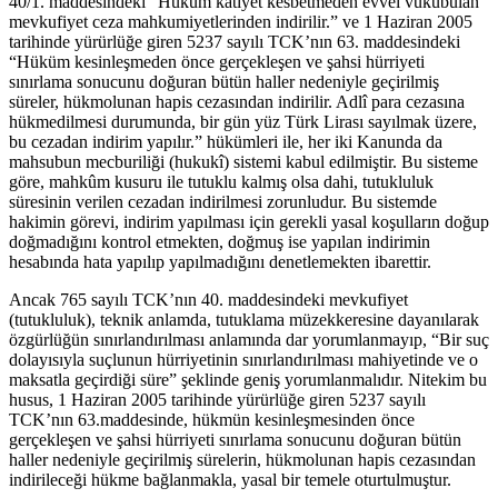
40/1. maddesindeki “Hüküm katiyet kesbetmeden evvel vukubulan
mevkufiyet ceza mahkumiyetlerinden indirilir.” ve 1 Haziran 2005
tarihinde yürürlüğe giren 5237 sayılı TCK’nın 63. maddesindeki
“Hüküm kesinleşmeden önce gerçekleşen ve şahsi hürriyeti
sınırlama sonucunu doğuran bütün haller nedeniyle geçirilmiş
süreler, hükmolunan hapis cezasından indirilir. Adlî para cezasına
hükmedilmesi durumunda, bir gün yüz Türk Lirası sayılmak üzere,
bu cezadan indirim yapılır.” hükümleri ile, her iki Kanunda da
mahsubun mecburiliği (hukukî) sistemi kabul edilmiştir. Bu sisteme
göre, mahkûm kusuru ile tutuklu kalmış olsa dahi, tutukluluk
süresinin verilen cezadan indirilmesi zorunludur. Bu sistemde
hakimin görevi, indirim yapılması için gerekli yasal koşulların doğup
doğmadığını kontrol etmekten, doğmuş ise yapılan indirimin
hesabında hata yapılıp yapılmadığını denetlemekten ibarettir.
Ancak 765 sayılı TCK’nın 40. maddesindeki mevkufiyet
(tutukluluk), teknik anlamda, tutuklama müzekkeresine dayanılarak
özgürlüğün sınırlandırılması anlamında dar yorumlanmayıp, “Bir suç
dolayısıyla suçlunun hürriyetinin sınırlandırılması mahiyetinde ve o
maksatla geçirdiği süre” şeklinde geniş yorumlanmalıdır. Nitekim bu
husus, 1 Haziran 2005 tarihinde yürürlüğe giren 5237 sayılı
TCK’nın 63.maddesinde, hükmün kesinleşmesinden önce
gerçekleşen ve şahsi hürriyeti sınırlama sonucunu doğuran bütün
haller nedeniyle geçirilmiş sürelerin, hükmolunan hapis cezasından
indirileceği hükme bağlanmakla, yasal bir temele oturtulmuştur.