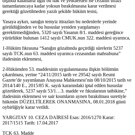
dışında kalanlarla ilgili bu hak ve yetkilerden ise cezanın infazı
tamamlanıncaya kadar yoksun bırakılmasına karar verilmesi
gerektiği gözetilmeden yazılı şekilde hüküm tesisi,
Yasaya aykırı, sanığın temyiz itirazları bu nedenlerle yerinde
görüldüğünden ve bu hususlar yeniden yargılamayı
gerektirmediğinden, 5320 sayılı Yasanın 8/1. maddesi gereğince
yürürlükte bulunan 1412 sayılı CMUK.nun 322. maddesi uyarınca,
1-Hüküm fıkrasına “Sanığın gözaltında geçirdiği sürelerin 5237
sayılı TCK.nun 63. maddesi uyarınca cezasından mahsubuna”
ifadesinin eklenmesi,
2-Hükümden 53. maddesinin uygulanmasına ilişkin bölümün
çıkarılması, yerine “24/11/2015 tarih ve 29542 sayılı Resmi
Gazete’de yayımlanan Anayasa Mahkemesi’nin 08/10/2015 tarih ve
2014/140 E., 2015/85 K. sayılı kararındaki iptal edilen hususlar
gözetilerek, 5237 sayılı 53/1…3. madde ve fıkralarının tatbikine,”
ifadesinin eklenmesi ve sair kısımların aynen bırakılması suretiyle
hükmün DÜZELTİLEREK ONANMASINA, 08.01.2018 günü
oybirliğiyle karar verildi.
YARGITAY 10. CEZA DAİRESİ Esas: 2016/1270 Karar:
2017/1515 Tarih: 17.04.2017
TCK 63. Madde