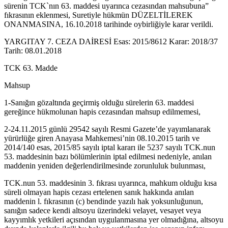
sürenin TCK`nın 63. maddesi uyarınca cezasından mahsubuna”
fıkrasının eklenmesi, Suretiyle hükmün DÜZELTİLEREK
ONANMASINA, 16.10.2018 tarihinde oybirliğiyle karar verildi.
YARGITAY 7. CEZA DAİRESİ Esas: 2015/8612 Karar: 2018/37
Tarih: 08.01.2018
TCK 63. Madde
Mahsup
1-Sanığın gözaltında geçirmiş olduğu sürelerin 63. maddesi
gereğince hükmolunan hapis cezasından mahsup edilmemesi,
2-24.11.2015 günlü 29542 sayılı Resmi Gazete’de yayımlanarak
yürürlüğe giren Anayasa Mahkemesi’nin 08.10.2015 tarih ve
2014/140 esas, 2015/85 sayılı iptal kararı ile 5237 sayılı TCK.nun
53. maddesinin bazı bölümlerinin iptal edilmesi nedeniyle, anılan
maddenin yeniden değerlendirilmesinde zorunluluk bulunması,
TCK.nun 53. maddesinin 3. fıkrası uyarınca, mahkum olduğu kısa
süreli olmayan hapis cezası ertelenen sanık hakkında anılan
maddenin l. fıkrasının (c) bendinde yazılı hak yoksunluğunun,
sanığın sadece kendi altsoyu üzerindeki velayet, vesayet veya
kayyımlık yetkileri açısından uygulanmasına yer olmadığına, altsoyu