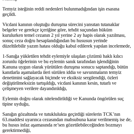
Temyiz isteğinin reddi nedenleri bulunmadığından işin esasına
geçildi.
Vicdani kanının oluştuğu duruşma sürecini yansıtan tutanaklar
belgeler ve gerekçe içeriğine göre, tehdit suçundan hüküm
kurulurken temel cezanın 2 yıl yerine 2 ay hapis olarak yazılması,
sonuç ceza doğru hesaplandığından bu hususun yerinde
düzeltilebilir yazım hatası olduğu kabul edilerek yapılan incelemede,
1-Sanığa yükletilen tehdit eylemiyle ulaşılan çözümü haklı kılıcı
zorunlu öğelerinin ve bu eylemin sanık tarafından işlendiğinin
Kanuna uygun olarak yürütülen duruşma sonucu saptandığı, bütün
kanıtlarla aşamalarda ileri sürülen iddia ve savunmaların temyiz
denetimini sağlayacak biçimde ve eksiksiz sergilendiği, özleri
değiştirilmeksizin tartışıldığı, vicdani kanının kesin, tutarlı ve
çelişmeyen verilere dayandırıldığı,
Eylemin doğru olarak nitelendirildiği ve Kanunda öngörülen suç
tipine uyduğu,
Sanığın gözaltında ve tutuklulukta geçirdiği sürelerin TCK’nın
63.maddesi uyarınca cezasından mahsubuna karar verilmemiş ise de,
bu husus infaz aşamasında re’sen gözetilebileceğinden bozmayı
gerektirmediği,