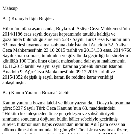
Mahsup
A- ) Konuyla İlgili Bilgiler:
Hükmün infazı aşamasında, Beykoz 4. Asliye Ceza Mahkemesi’nin
2014/1186 esas sayılı dosyası kapsamında tutuklu kaldığı ve
gözaltında bulunduğu sürelerin 5237 Sayılı Türk Ceza Kanunu’nun
63. maddesi uyarınca mahsubuna dair İstanbul Anadolu 52. Asliye
Ceza Mahkemesi’nin 23.10.2015 tarihli ve 2013/133 esas, 2014/766
Sayılı kararı sonrası, tutuklukta ve gözaltında geçirdiği bu sürelerin
günlüğü 100 Türk lirası olarak mahsubuna dair aynı mahkemenin
16.11.2015 tarihli ve aynı sayılı kararına yönelik itirazın İstanbul
Anadolu 9. Ağır Ceza Mahkemesi’nin 09.12.2015 tarihli ve
2015/1352 değişik iş sayılı kararı ile reddine karar verildiği
anlaşılmıştır.
B- ) Kanun Yararına Bozma Talebi:
Kanun yararına bozma talebi ve ihbar yazısında, “Dosya kapsamına
göre; 5237 Sayılı Türk Ceza Kanunu’nun 63. maddesindeki
“Hüküm kesinleşmeden önce gerçekleşen ve şahsî hürriyeti
sınırlama sonucunu doğuran bütün hâller sebebiyle geçirilmiş
süreler, hükmolunan hapis cezasından indirilir. Adlî para cezasına
hükmedilmesi durumunda, bir gün yüz Türk Lirası sayılmak üzere,