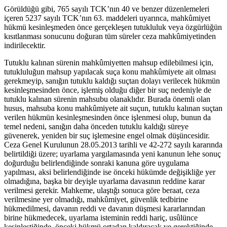
Görüldüğü gibi, 765 sayılı TCK’nın 40 ve benzer düzenlemeleri
içeren 5237 sayılı TCK’nın 63. maddeleri uyarınca, mahkûmiyet
hükmü kesinleşmeden önce gerçekleşen tutukluluk veya özgürlüğün
kısıtlanması sonucunu doğuran tüm süreler ceza mahkûmiyetinden
indirilecektir.
Tutuklu kalınan sürenin mahkûmiyetten mahsup edilebilmesi için,
tutukluluğun mahsup yapılacak suça konu mahkûmiyete ait olması
gerekmeyip, sanığın tutuklu kaldığı suçtan dolayı verilecek hükmün
kesinleşmesinden önce, işlemiş olduğu diğer bir suç nedeniyle de
tutuklu kalınan sürenin mahsubu olanaklıdır. Burada önemli olan
husus, mahsuba konu mahkûmiyete ait suçun, tutuklu kalınan suçtan
verilen hükmün kesinleşmesinden önce işlenmesi olup, bunun da
temel nedeni, sanığın daha önceden tutuklu kaldığı süreye
güvenerek, yeniden bir suç işlemesine engel olmak düşüncesidir.
Ceza Genel Kurulunun 28.05.2013 tarihli ve 42-272 sayılı kararında
belirtildiği üzere; uyarlama yargılamasında yeni kanunun lehe sonuç
doğurduğu belirlendiğinde sonraki kanuna göre uygulama
yapılması, aksi belirlendiğinde ise önceki hükümde değişikliğe yer
olmadığına, başka bir deyişle uyarlama davasının reddine karar
verilmesi gerekir. Mahkeme, ulaştığı sonuca göre beraat, ceza
verilmesine yer olmadığı, mahkûmiyet, güvenlik tedbirine
hükmedilmesi, davanın reddi ve davanın düşmesi kararlarından
birine hükmedecek, uyarlama isteminin reddi hariç, usûlünce
kesinleştiğinde, önceki hükmü ortadan kaldıracak ve gerektiğinde