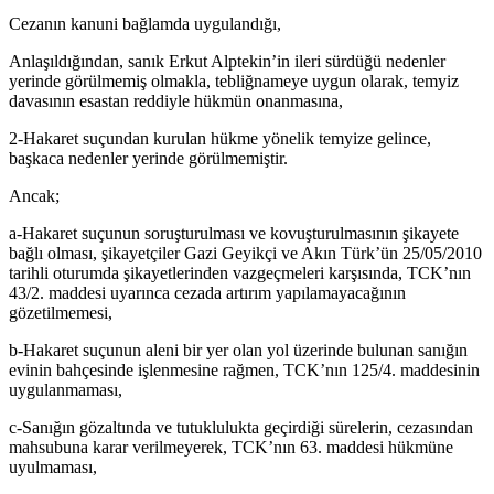
Cezanın kanuni bağlamda uygulandığı,
Anlaşıldığından, sanık Erkut Alptekin’in ileri sürdüğü nedenler
yerinde görülmemiş olmakla, tebliğnameye uygun olarak, temyiz
davasının esastan reddiyle hükmün onanmasına,
2-Hakaret suçundan kurulan hükme yönelik temyize gelince,
başkaca nedenler yerinde görülmemiştir.
Ancak;
a-Hakaret suçunun soruşturulması ve kovuşturulmasının şikayete
bağlı olması, şikayetçiler Gazi Geyikçi ve Akın Türk’ün 25/05/2010
tarihli oturumda şikayetlerinden vazgeçmeleri karşısında, TCK’nın
43/2. maddesi uyarınca cezada artırım yapılamayacağının
gözetilmemesi,
b-Hakaret suçunun aleni bir yer olan yol üzerinde bulunan sanığın
evinin bahçesinde işlenmesine rağmen, TCK’nın 125/4. maddesinin
uygulanmaması,
c-Sanığın gözaltında ve tutuklulukta geçirdiği sürelerin, cezasından
mahsubuna karar verilmeyerek, TCK’nın 63. maddesi hükmüne
uyulmaması,