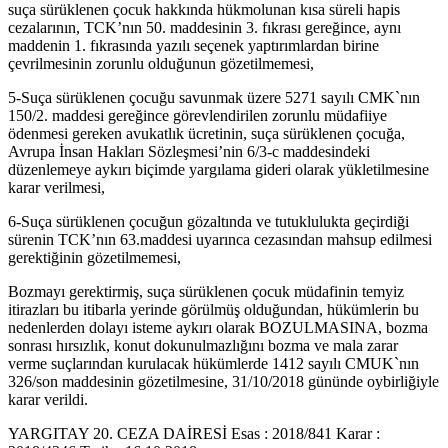
suça sürüklenen çocuk hakkında hükmolunan kısa süreli hapis
cezalarının, TCK’nın 50. maddesinin 3. fıkrası gereğince, aynı
maddenin 1. fıkrasında yazılı seçenek yaptırımlardan birine
çevrilmesinin zorunlu olduğunun gözetilmemesi,
5-Suça sürüklenen çocuğu savunmak üzere 5271 sayılı CMK`nın
150/2. maddesi gereğince görevlendirilen zorunlu müdafiiye
ödenmesi gereken avukatlık ücretinin, suça sürüklenen çocuğa,
Avrupa İnsan Hakları Sözleşmesi’nin 6/3-c maddesindeki
düzenlemeye aykırı biçimde yargılama gideri olarak yükletilmesine
karar verilmesi,
6-Suça sürüklenen çocuğun gözaltında ve tutuklulukta geçirdiği
sürenin TCK’nın 63.maddesi uyarınca cezasından mahsup edilmesi
gerektiğinin gözetilmemesi,
Bozmayı gerektirmiş, suça sürüklenen çocuk müdafinin temyiz
itirazları bu itibarla yerinde görülmüş olduğundan, hükümlerin bu
nedenlerden dolayı isteme aykırı olarak BOZULMASINA, bozma
sonrası hırsızlık, konut dokunulmazlığını bozma ve mala zarar
verme suçlarından kurulacak hükümlerde 1412 sayılı CMUK`nın
326/son maddesinin gözetilmesine, 31/10/2018 gününde oybirliğiyle
karar verildi.
YARGITAY 20. CEZA DAİRESİ Esas : 2018/841 Karar :