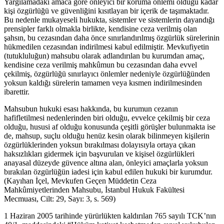
Yargılamadaki amaca göre önleyici bir koruma önlemi olduğu kadar
kişi özgürlüğü ve güvenliğini kısıtlayan bir içerik de taşımaktadır.
Bu nedenle mukayeseli hukukta, sistemler ve sistemlerin dayandığı
prensipler farklı olmakla birlikte, kendisine ceza verilmiş olan
şahsın, bu cezasından daha önce sınırlandırılmış özgürlük sürelerinin
hükmedilen cezasından indirilmesi kabul edilmiştir. Mevkufiyetin
(tutukluluğun) mahsubu olarak adlandırılan bu kurumdan amaç,
kendisine ceza verilmiş mahkûmun bu cezasından daha evvel
çekilmiş, özgürlüğü sınırlayıcı önlemler nedeniyle özgürlüğünden
yoksun kaldığı sürelerin tamamen veya kısmen indirilmesinden
ibarettir.
Mahsubun hukuki esası hakkında, bu kurumun cezanın
hafifletilmesi nedenlerinden biri olduğu, evvelce çekilmiş bir ceza
olduğu, hususi af olduğu konusunda çeşitli görüşler bulunmakta ise
de, mahsup, suçlu olduğu henüz kesin olarak bilinmeyen kişilerin
özgürlüklerinden yoksun bırakılması dolayısıyla ortaya çıkan
haksızlıkları gidermek için başvurulan ve kişisel özgürlükleri
anayasal düzeyde güvence altına alan, önleyici amaçlarla yoksun
bırakılan özgürlüğün iadesi için kabul edilen hukuki bir kurumdur.
(Kayıhan İçel, Mevkufen Geçen Müddetin Ceza
Mahkûmiyetlerinden Mahsubu, İstanbul Hukuk Fakültesi
Mecmuası, Cilt: 29, Sayı: 3, s. 569)
1 Haziran 2005 tarihinde yürürlükten kaldırılan 765 sayılı TCK’nın