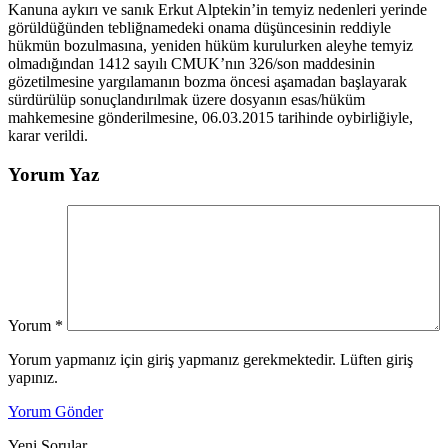
Kanuna aykırı ve sanık Erkut Alptekin’in temyiz nedenleri yerinde
görüldüğünden tebliğnamedeki onama düşüncesinin reddiyle
hükmün bozulmasına, yeniden hüküm kurulurken aleyhe temyiz
olmadığından 1412 sayılı CMUK’nın 326/son maddesinin
gözetilmesine yargılamanın bozma öncesi aşamadan başlayarak
sürdürülüp sonuçlandırılmak üzere dosyanın esas/hüküm
mahkemesine gönderilmesine, 06.03.2015 tarihinde oybirliğiyle,
karar verildi.
Yorum Yaz
Yorum
*
Yorum yapmanız için giriş yapmanız gerekmektedir. Lüften giriş
yapınız.
Yorum Gönder
Yeni Sorular