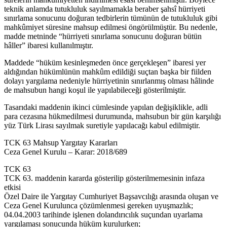
teknik anlamda tutukluluk sayılmamakla beraber şahsî hürriyeti
sınırlama sonucunu doğuran tedbirlerin tümünün de tutukluluk gibi
mahkûmiyet süresine mahsup edilmesi öngörülmüştür. Bu nedenle,
madde metninde “hürriyeti sınırlama sonucunu doğuran bütün
hâller” ibaresi kullanılmıştır.
Maddede “hüküm kesinleşmeden önce gerçekleşen” ibaresi yer
aldığından hükümlünün mahkûm edildiği suçtan başka bir fiilden
dolayı yargılama nedeniyle hürriyetinin sınırlanmış olması hâlinde
de mahsubun hangi koşul ile yapılabileceği gösterilmiştir.
Tasarıdaki maddenin ikinci cümlesinde yapılan değişiklikle, adli
para cezasına hükmedilmesi durumunda, mahsubun bir gün karşılığı
yüz Türk Lirası sayılmak suretiyle yapılacağı kabul edilmiştir.
TCK 63 Mahsup Yargıtay Kararları
Ceza Genel Kurulu – Karar: 2018/689
TCK 63
TCK 63. maddenin kararda gösterilip gösterilmemesinin infaza
etkisi
Özel Daire ile Yargıtay Cumhuriyet Başsavcılığı arasında oluşan ve
Ceza Genel Kurulunca çözümlenmesi gereken uyuşmazlık;
04.04.2003 tarihinde işlenen dolandırıcılık suçundan uyarlama
yargılaması sonucunda hüküm kurulurken;