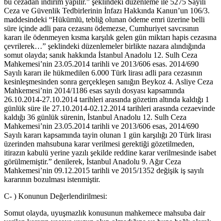
bu cezadan indirim yapılır.” şeklindeki düzenleme ile 5275 Sayılı
Ceza ve Güvenlik Tedbirlerinin İnfazı Hakkında Kanun’un 106/3.
maddesindeki “Hükümlü, tebliğ olunan ödeme emri üzerine belli
süre içinde adli para cezasını ödemezse, Cumhuriyet savcısının
kararı ile ödenmeyen kısma karşılık gelen gün miktarı hapis cezasına
çevrilerek…” şeklindeki düzenlemeler birlikte nazara alındığında
somut olayda; sanık hakkında İstanbul Anadolu 12. Sulh Ceza
Mahkemesi’nin 23.05.2014 tarihli ve 2013/606 esas. 2014/690
Sayılı kararı ile hükmedilen 6.000 Türk lirası adli para cezasının
kesinleşmesinden sonra gerçekleşen sanığın Beykoz 4. Asliye Ceza
Mahkemesi’nin 2014/1186 esas sayılı dosyası kapsamında
26.10.2014-27.10.2014 tarihleri arasında gözetim altında kaldığı 1
günlük süre ile 27.10.2014-02.12.2014 tarihleri arasında cezaevinde
kaldığı 36 günlük sürenin, İstanbul Anadolu 12. Sulh Ceza
Mahkemesi’nin 23.05.2014 tarihli ve 2013/606 esas, 2014/690
Sayılı kararı kapsamında tayin olunan 1 gün karşılığı 20 Türk lirası
üzerinden mahsubuna karar verilmesi gerektiği gözetilmeden,
itirazın kabulü yerine yazılı şekilde reddine karar verilmesinde isabet
görülmemiştir.” denilerek, İstanbul Anadolu 9. Ağır Ceza
Mahkemesi’nin 09.12.2015 tarihli ve 2015/1352 değişik iş sayılı
kararının bozulması istenmiştir.
C- ) Konunun Değerlendirilmesi:
Somut olayda, uyuşmazlık konusunun mahkemece mahsuba dair