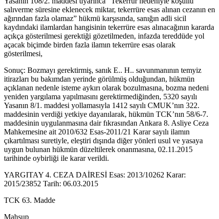
Yasanın 108/2. maddesi uyarınca “Tekerrür nedeniyle koşullu
salıverme süresine eklenecek miktar, tekerrüre esas alınan cezanın en
ağırından fazla olamaz” hükmü karşısında, sanığın adli sicil
kaydındaki ilamlardan hangisinin tekerrüre esas alınacağının kararda
açıkça gösterilmesi gerektiği gözetilmeden, infazda tereddüde yol
açacak biçimde birden fazla ilamın tekerrüre esas olarak
gösterilmesi,
Sonuç: Bozmayı gerektirmiş, sanık E.. H.. savunmanının temyiz
itirazları bu bakımdan yerinde görülmüş olduğundan, hükmün
açıklanan nedenle isteme aykırı olarak bozulmasına, bozma nedeni
yeniden yargılama yapılmasını gerektirmediğinden, 5320 sayılı
Yasanın 8/1. maddesi yollamasıyla 1412 sayılı CMUK’nın 322.
maddesinin verdiği yetkiye dayanılarak, hükmün TCK’nın 58/6-7.
maddesinin uygulanmasına dair fıkrasından Ankara 8. Asliye Ceza
Mahkemesine ait 2010/632 Esas-2011/21 Karar sayılı ilamın
çıkartılması suretiyle, eleştiri dışında diğer yönleri usul ve yasaya
uygun bulunan hükmün düzeltilerek onanmasına, 02.11.2015
tarihinde oybirliği ile karar verildi.
YARGITAY 4. CEZA DAİRESİ Esas: 2013/10262 Karar:
2015/23852 Tarih: 06.03.2015
TCK 63. Madde
Mahsup