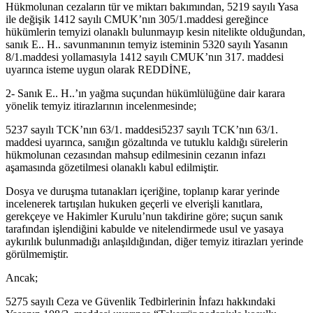
Hükmolunan cezaların tür ve miktarı bakımından, 5219 sayılı Yasa
ile değişik 1412 sayılı CMUK’nın 305/1.maddesi gereğince
hükümlerin temyizi olanaklı bulunmayıp kesin nitelikte olduğundan,
sanık E.. H.. savunmanının temyiz isteminin 5320 sayılı Yasanın
8/1.maddesi yollamasıyla 1412 sayılı CMUK’nın 317. maddesi
uyarınca isteme uygun olarak REDDİNE,
2- Sanık E.. H..’ın yağma suçundan hükümlülüğüne dair karara
yönelik temyiz itirazlarının incelenmesinde;
5237 sayılı TCK’nın 63/1. maddesi5237 sayılı TCK’nın 63/1.
maddesi uyarınca, sanığın gözaltında ve tutuklu kaldığı sürelerin
hükmolunan cezasından mahsup edilmesinin cezanın infazı
aşamasında gözetilmesi olanaklı kabul edilmiştir.
Dosya ve duruşma tutanakları içeriğine, toplanıp karar yerinde
incelenerek tartışılan hukuken geçerli ve elverişli kanıtlara,
gerekçeye ve Hakimler Kurulu’nun takdirine göre; suçun sanık
tarafından işlendiğini kabulde ve nitelendirmede usul ve yasaya
aykırılık bulunmadığı anlaşıldığından, diğer temyiz itirazları yerinde
görülmemiştir.
Ancak;
5275 sayılı Ceza ve Güvenlik Tedbirlerinin İnfazı hakkındaki