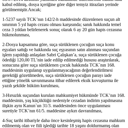
kabul edilmiş, dosya içeriğine göre diğer temyiz itirazları yerinde
görülmemiştir.Ancak;
1-5237 sayılı TCK’nın 142/2-h maddesinde düzenlenen suçun alt
sınırının 5 yıl hapis cezası olması karşısında; sanık hakkında temel
ceza 3 yıldan belirlenerek sonuç olarak 6 ay 20 gün hapis cezasına
hükmolunması,
2-Dosya kapsamına göre, suça sürüklenen çocuğun suça konu
eşyaları sattığı ve hakkında suç eşyasının satın alınması suçundan
işlem yapıldığı anlaşılan Sabri Çalışkan’a, suça sürüklenen çocuğa
ödediği 120,00 TL’nin iade edilip edilmediği hususu araştırılarak,
sonucuna göre suça sürüklenen çocuk hakkında TCK`nın 168.
maddesinin uygulanıp uygulanmayacağının değerlendirilmesi
gerektiği gözetilmeden, suça sürüklenen çocuğun parayı iade
ettiğine yönelik savunmasına itibar edilerek eksik kovuşturma ile
yazılı şekilde hüküm kurulması,
3-Hırsızlık suçundan kurulan mahkumiyet hükmünde TCK’nın 168.
maddesinin, yaş küçüklüğü nedeniyle cezadan indirim yapılmasına
ilişkin aynı Kanun`un 31/3. maddesinden önce uygulanması
suretiyle TCK’nın 61/5. maddesine aykırı davranılması,
4-Suç tarihi itibariyle daha önce kesinleşmiş hapis cezasına mahkum
edilmemiş olan ve fiili işlediği tarihte 18 yaşını doldurmamış olan