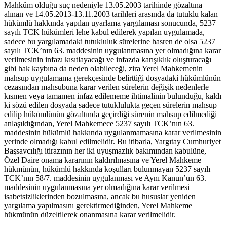
Mahkûm olduğu suç nedeniyle 13.05.2003 tarihinde gözaltına
alınan ve 14.05.2013-13.11.2003 tarihleri arasında da tutuklu kalan
hükümlü hakkında yapılan uyarlama yargılaması sonucunda, 5237
sayılı TCK hükümleri lehe kabul edilerek yapılan uygulamada,
sadece bu yargılamadaki tutukluluk sürelerine hasren de olsa 5237
sayılı TCK’nın 63. maddesinin uygulanmasına yer olmadığına karar
verilmesinin infazı kısıtlayacağı ve infazda karışıklık oluşturacağı
gibi hak kaybına da neden olabileceği, zira Yerel Mahkemenin
mahsup uygulamama gerekçesinde belirttiği dosyadaki hükümlünün
cezasından mahsubuna karar verilen sürelerin değişik nedenlerle
kısmen veya tamamen infaz edilememe ihtimalinin bulunduğu, kaldı
ki sözü edilen dosyada sadece tutuklulukta geçen sürelerin mahsup
edilip hükümlünün gözaltında geçirdiği sürenin mahsup edilmediği
anlaşıldığından, Yerel Mahkemece 5237 sayılı TCK’nın 63.
maddesinin hükümlü hakkında uygulanmamasına karar verilmesinin
yerinde olmadığı kabul edilmelidir. Bu itibarla, Yargıtay Cumhuriyet
Başsavcılığı itirazının her iki uyuşmazlık bakımından kabulüne,
Özel Daire onama kararının kaldırılmasına ve Yerel Mahkeme
hükmünün, hükümlü hakkında koşulları bulunmayan 5237 sayılı
TCK’nın 58/7. maddesinin uygulanması ve Aynı Kanun’un 63.
maddesinin uygulanmasına yer olmadığına karar verilmesi
isabetsizliklerinden bozulmasına, ancak bu hususlar yeniden
yargılama yapılmasını gerektirmediğinden, Yerel Mahkeme
hükmünün düzeltilerek onanmasına karar verilmelidir.