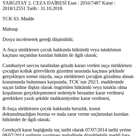
YARGITAY 2. CEZA DAİRESİ Esas : 2016/7487 Karar :
2018/12551 Tarih : 31.10.2018
TCK 63. Madde
Mahsup
Dosya incelenerek gereği düşünüldü;
A-Suça sürüklenen çocuk hakkında hükümlü veya tutuklunun
kaçması suçundan kurulan hüküm ile ilgili olarak;
Cumhuriyet savcısı tarafından gözaltı kararı verilen suça sürüklenen
çocuğun kolluk görevlilerin gözetimi sırasında kaçması şeklinde
gerçekleşen somut olayda, suça sürüklenen çocuğun gözaltına alınan
konumunda bulunması karşısında, TCK`nın 292/1. maddesinde
suçun failine ilişkin olarak öngörülen hükümlü veya tutuklu olma
koşulunun gerçekleşmemesi nedeniyle beraatine karar verilmesi
gerekirken yazılı şekilde mahkumiyetine karar verilmesi,
B-Suça sürüklenen çocuk hakkında hırsızlık, konut
dokunulmazlığını bozma ve mala zarar verme suçlarından kurulan
hükümler ile ilgili olarak;
Gerekçeli karar başlığında suç tarihi olarak 07/07/2014 tarihi yerine
08/07/2014 tarihinin yazılması mahallinde düzeltilebilir maddi hata