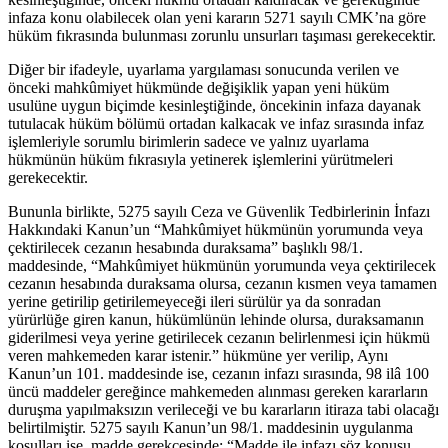
infaza konu olabilecek olan yeni kararın 5271 sayılı CMK’na göre
hüküm fıkrasında bulunması zorunlu unsurları taşıması gerekecektir.
Diğer bir ifadeyle, uyarlama yargılaması sonucunda verilen ve
önceki mahkûmiyet hükmünde değişiklik yapan yeni hüküm
usulüne uygun biçimde kesinleştiğinde, öncekinin infaza dayanak
tutulacak hüküm bölümü ortadan kalkacak ve infaz sırasında infaz
işlemleriyle sorumlu birimlerin sadece ve yalnız uyarlama
hükmünün hüküm fıkrasıyla yetinerek işlemlerini yürütmeleri
gerekecektir.
Bununla birlikte, 5275 sayılı Ceza ve Güvenlik Tedbirlerinin İnfazı
Hakkındaki Kanun’un “Mahkûmiyet hükmünün yorumunda veya
çektirilecek cezanın hesabında duraksama” başlıklı 98/1.
maddesinde, “Mahkûmiyet hükmünün yorumunda veya çektirilecek
cezanın hesabında duraksama olursa, cezanın kısmen veya tamamen
yerine getirilip getirilemeyeceği ileri sürülür ya da sonradan
yürürlüğe giren kanun, hükümlünün lehinde olursa, duraksamanın
giderilmesi veya yerine getirilecek cezanın belirlenmesi için hükmü
veren mahkemeden karar istenir.” hükmüne yer verilip, Aynı
Kanun’un 101. maddesinde ise, cezanın infazı sırasında, 98 ilâ 100
üncü maddeler gereğince mahkemeden alınması gereken kararların
duruşma yapılmaksızın verileceği ve bu kararların itiraza tabi olacağı
belirtilmiştir. 5275 sayılı Kanun’un 98/1. maddesinin uygulanma
koşulları ise, madde gerekçesinde; “Madde ile infazı söz konusu