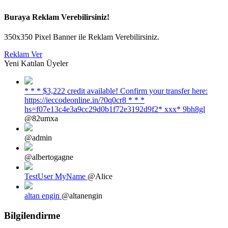
Buraya Reklam Verebilirsiniz!
350x350 Pixel Banner ile Reklam Verebilirsiniz.
Reklam Ver
Yeni Katılan Üyeler
* * * $3,222 credit available! Confirm your transfer here:
https://ieccodeonline.in/?0q0cr8 * * *
hs=f07e13c4e3a9cc29d0b1f72e3192d9f2* ххх* 9bh8gl
@82umxa
@admin
@albertogagne
TestUser MyName
@Alice
altan engin
@altanengin
Bilgilendirme