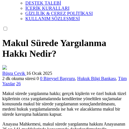
DESTEK TALEBİ
İÇERİK KURALLARI
GİZLİLİK & ÇEREZ POLİTİKASI
KULLANIM SÖZLEŞMESİ
Makul Sürede Yargılanma
Hakkı Nedir?
Büşra Çevik
16 Ocak 2025
2 dk okuma süresi
0
0
Bireysel Başvuru
,
Hukuk Bilgi Bankası
,
Tüm
Yazılar
26
Makul sürede yargılanma hakkı; gerçek kişilerin ve özel hukuk tüzel
kişilerinin ceza yargılamalarında kendilerine yöneltilen suçlamalar
konusunda makul bir sürede yargılamanın sonuçlandırılmasını,
medeni hukuk yargılamalarında ise hak ve alacaklarına makul bir
sürede kavuşma haklarını kapsar.
Anayasa Mahkemesi, makul sürede yargılanma hakkını Anayasanın