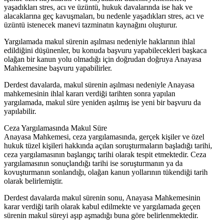
yaşadıkları stres, acı ve üzüntü, hukuk davalarında ise hak ve
alacaklarına geç kavuşmaları, bu nedenle yaşadıkları stres, acı ve
üzüntü istenecek manevi tazminatın kaynağını oluşturur.
Yargılamada makul sürenin aşılması nedeniyle haklarının ihlal
edildiğini düşünenler, bu konuda başvuru yapabilecekleri başkaca
olağan bir kanun yolu olmadığı için doğrudan doğruya Anayasa
Mahkemesine başvuru yapabilirler.
Derdest davalarda, makul sürenin aşılması nedeniyle Anayasa
mahkemesinin ihlal kararı verdiği tarihten sonra yapılan
yargılamada, makul süre yeniden aşılmış ise yeni bir başvuru da
yapılabilir.
Ceza Yargılamasında Makul Süre
Anayasa Mahkemesi, ceza yargılamasında, gerçek kişiler ve özel
hukuk tüzel kişileri hakkında açılan soruşturmaların başladığı tarihi,
ceza yargılamasının başlangıç tarihi olarak tespit etmektedir. Ceza
yargılamasının sonuçlandığı tarihi ise soruşturmanın ya da
kovuşturmanın sonlandığı, olağan kanun yollarının tükendiği tarih
olarak belirlemiştir.
Derdest davalarda makul sürenin sonu, Anayasa Mahkemesinin
karar verdiği tarih olarak kabul edilmekte ve yargılamada geçen
sürenin makul süreyi aşıp aşmadığı buna göre belirlenmektedir.