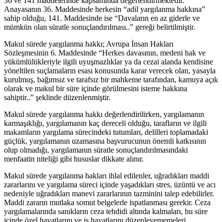
36 ve 141 maddelerinde kapsamında değerlendirmektedir.
Anayasanın 36. Maddesinde herkesin “adil yargılanma hakkına”
sahip olduğu, 141. Maddesinde ise “Davaların en az giderle ve
mümkün olan süratle sonuçlandırılması..” gereği belirtilmiştir.
Makul sürede yargılanma hakkı; Avrupa İnsan Hakları
Sözleşmesinin 6. Maddesinde “Herkes davasının, medeni hak ve
yükümlülükleriyle ilgili uyuşmazlıklar ya da cezai alanda kendisine
yöneltilen suçlamaların esası konusunda karar verecek olan, yasayla
kurulmuş, bağımsız ve tarafsız bir mahkeme tarafından, kamuya açık
olarak ve makul bir süre içinde görülmesini isteme hakkına
sahiptir..” şeklinde düzenlenmiştir.
Makul sürede yargılanma hakkı değerlendirilirken, yargılamanın
karmaşıklığı, yargılamanın kaç dereceli olduğu, tarafların ve ilgili
makamların yargılama sürecindeki tutumları, delilleri toplamadaki
güçlük, yargılamanın uzamasına başvurucunun önemli katkısının
olup olmadığı, yargılamanın süratle sonuçlandırılmasındaki
menfaatin niteliği gibi hususlar dikkate alınır.
Makul sürede yargılanma hakları ihlal edilenler, uğradıkları maddi
zararlarını ve yargılama süreci içinde yaşadıkları stres, üzüntü ve acı
nedeniyle uğradıkları manevi zararlarının tazminini talep edebilirler.
Maddi zararın mutlaka somut belgelerle ispatlanması gerekir. Ceza
yargılamalarında sanıkların ceza tehdidi altında kalmaları, bu süre
içinde özel hayatlarını ve iş hayatlarını düzenleyememeleri,