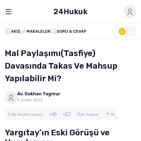
24Hukuk
AKIŞ
MAKALELER
SORU & CEVAP
Mal Paylaşımı(Tasfiye)
Davasında Takas Ve Mahsup
Yapılabilir Mi?
Av. Gokhan Yagmur
9 Aralık 2023
3 dk okuma süresi
0
0
Tüm Yazılar
14
Yargıtay’ın Eski Görüşü ve