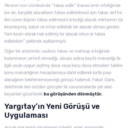
fıkranın son cümlesinde “takas edilir” ibaresi emir niteliğinde
ise de, karşılıklı alacakların takas edilebilmesi için takas def’ini
ileri süren kişinin takas edilmesini istediği alacak miktarının da
kesinleşmiş, kabul ve infaz edilebilir bir alacak olması gerekir.
Yani kesin olarak hak edilmiş bir alacak olsun ki takas
edilebilsin” şeklinde açıklanmıştı.
Diğer bir anlatımla; sadece takas ve mahsup isteğinde
bulunmanın yeterli olmadığı, davacı adına kayıtlı malvarlığı ile
ilgili usule uygun açılmış dava veya karşı dava olmadan talebe
konu malvarlığının hesaplamaya dahil edilerek katkı payı
alacağının belirlenemeyeceği görüşü hakimdi. Fakat Daire,
doktrinde ileri sürülen görüşler ile savunmalarda yer alan
beyanları gözeterek
bu görüşünden dönmüştür.
Yargıtay’ın Yeni Görüşü ve
Uygulaması
Ancak mal rejimi davalarının niteliği, eşler arasındaki