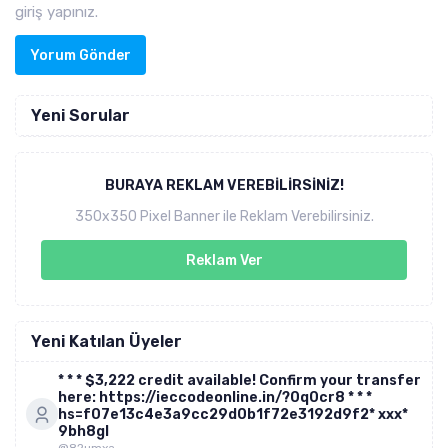
giriş yapınız.
Yorum Gönder
Yeni Sorular
BURAYA REKLAM VEREBILIRSINIZ!
350x350 Pixel Banner ile Reklam Verebilirsiniz.
Reklam Ver
Yeni Katılan Üyeler
* * * $3,222 credit available! Confirm your transfer
here: https://ieccodeonline.in/?0q0cr8 * * *
hs=f07e13c4e3a9cc29d0b1f72e3192d9f2* ххх*
9bh8gl