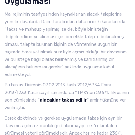
Uygulaması
Mal rejiminin tasfiyesinden kaynaklanan alacak taleplerine
yönelik davalarda Daire tarafından daha önceki kararlarında;
“takas ve mahsup yapılmış ise de; böyle bir isteğin
değerlendirmeye alınması için öncelikle talepte bulunulmuş
olması, talepte bulunan kişinin de yöntemine uygun bir
biçimde harcı yatırılmak suretiyle açmış olduğu bir davasının
ve bu isteğe bağlı olarak belirlenmiş ve kanıtlanmış bir
alacağının bulunması gerekir” şeklinde uygulama kabul
edilmekteydi.
Bu husus Dairenin 07.02.2013 tarih 2012/6734 Esas
2013/1233 Karar sayılı ilamında da “TMK’nun 236/1. fıkrasının
son cümlesinde “
alacaklar takas edilir
” amir hükmüne yer
verilmiştir.
Gerek doktrinde ve gerekse uygulamada takas için ayrı bir
davanın açılma zorunluluğu bulunmayıp, def’i olarak ileri
sürülmesi yeterli görülmektedir. Ancak her ne kadar 236/1.