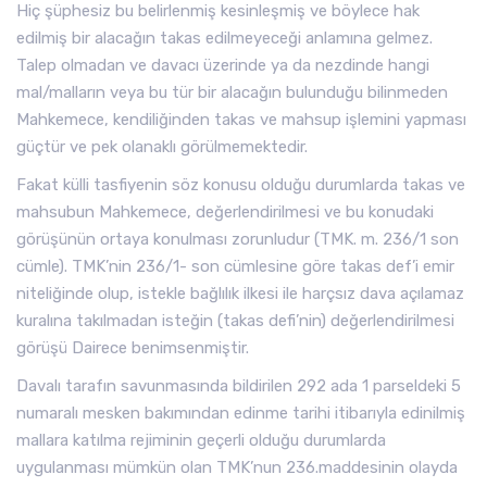
Hiç şüphesiz bu belirlenmiş kesinleşmiş ve böylece hak
edilmiş bir alacağın takas edilmeyeceği anlamına gelmez.
Talep olmadan ve davacı üzerinde ya da nezdinde hangi
mal/malların veya bu tür bir alacağın bulunduğu bilinmeden
Mahkemece, kendiliğinden takas ve mahsup işlemini yapması
güçtür ve pek olanaklı görülmemektedir.
Fakat külli tasfiyenin söz konusu olduğu durumlarda takas ve
mahsubun Mahkemece, değerlendirilmesi ve bu konudaki
görüşünün ortaya konulması zorunludur (TMK. m. 236/1 son
cümle). TMK’nin 236/1- son cümlesine göre takas def’i emir
niteliğinde olup, istekle bağlılık ilkesi ile harçsız dava açılamaz
kuralına takılmadan isteğin (takas defi’nin) değerlendirilmesi
görüşü Dairece benimsenmiştir.
Davalı tarafın savunmasında bildirilen 292 ada 1 parseldeki 5
numaralı mesken bakımından edinme tarihi itibarıyla edinilmiş
mallara katılma rejiminin geçerli olduğu durumlarda
uygulanması mümkün olan TMK’nun 236.maddesinin olayda