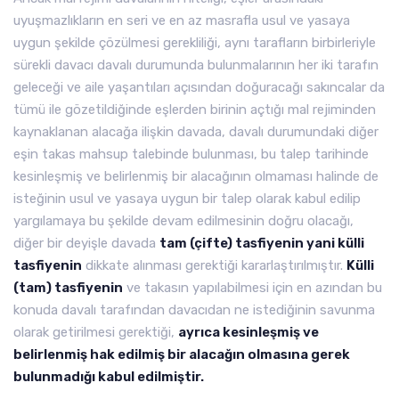
uyuşmazlıkların en seri ve en az masrafla usul ve yasaya
uygun şekilde çözülmesi gerekliliği, aynı tarafların birbirleriyle
sürekli davacı davalı durumunda bulunmalarının her iki tarafın
geleceği ve aile yaşantıları açısından doğuracağı sakıncalar da
tümü ile gözetildiğinde eşlerden birinin açtığı mal rejiminden
kaynaklanan alacağa ilişkin davada, davalı durumundaki diğer
eşin takas mahsup talebinde bulunması, bu talep tarihinde
kesinleşmiş ve belirlenmiş bir alacağının olmaması halinde de
isteğinin usul ve yasaya uygun bir talep olarak kabul edilip
yargılamaya bu şekilde devam edilmesinin doğru olacağı,
diğer bir deyişle davada
tam (çifte) tasfiyenin yani külli
tasfiyenin
dikkate alınması gerektiği kararlaştırılmıştır.
Külli
(tam) tasfiyenin
ve takasın yapılabilmesi için en azından bu
konuda davalı tarafından davacıdan ne istediğinin savunma
olarak getirilmesi gerektiği,
ayrıca kesinleşmiş ve
belirlenmiş hak edilmiş bir alacağın olmasına gerek
bulunmadığı kabul edilmiştir.