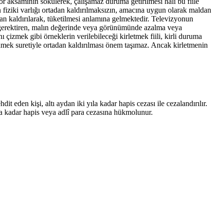
or aksamının sökülerek, çalışamaz duruma getirilmesi hâli bu fiile
n fiziki varlığı ortadan kaldırılmaksızın, amacına uygun olarak maldan
n kaldırılarak, tüketilmesi anlamına gelmektedir. Televizyonun
ayı gerektiren, malın değerinde veya görünümünde azalma veya
izmek gibi örneklerin verilebileceği kirletmek fiili, kirli duruma
nmek suretiyle ortadan kaldırılması önem taşımaz. Ancak kirletmenin
t eden kişi, altı aydan iki yıla kadar hapis cezası ile cezalandırılır.
aya kadar hapis veya adlî para cezasına hükmolunur.