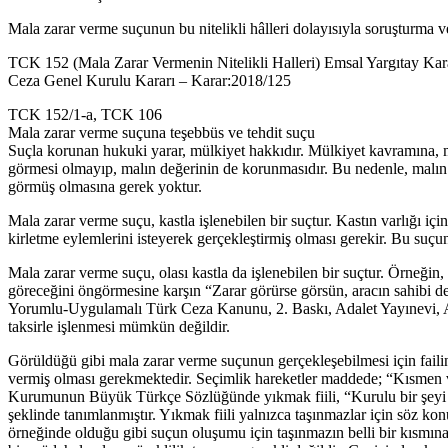
Mala zarar verme suçunun bu nitelikli hâlleri dolayısıyla soruşturma v
TCK 152 (Mala Zarar Vermenin Nitelikli Halleri) Emsal Yargıtay Kara
Ceza Genel Kurulu Kararı – Karar:2018/125
TCK 152/1-a, TCK 106
Mala zarar verme suçuna teşebbüs ve tehdit suçu
Suçla korunan hukuki yarar, mülkiyet hakkıdır. Mülkiyet kavramına, mal
görmesi olmayıp, malın değerinin de korunmasıdır. Bu nedenle, malın 
görmüş olmasına gerek yoktur.
Mala zarar verme suçu, kastla işlenebilen bir suçtur. Kastın varlığı i
kirletme eylemlerini isteyerek gerçekleştirmiş olması gerekir. Bu suçun 
Mala zarar verme suçu, olası kastla da işlenebilen bir suçtur. Örneğin
göreceğini öngörmesine karşın “Zarar görürse görsün, aracın sahibi d
Yorumlu-Uygulamalı Türk Ceza Kanunu, 2. Baskı, Adalet Yayınevi, A
taksirle işlenmesi mümkün değildir.
Görüldüğü gibi mala zarar verme suçunun gerçekleşebilmesi için failin
vermiş olması gerekmektedir. Seçimlik hareketler maddede; “Kısmen v
Kurumunun Büyük Türkçe Sözlüğünde yıkmak fiili, “Kurulu bir şeyi p
şeklinde tanımlanmıştır. Yıkmak fiili yalnızca taşınmazlar için söz 
örneğinde olduğu gibi suçun oluşumu için taşınmazın belli bir kısmın