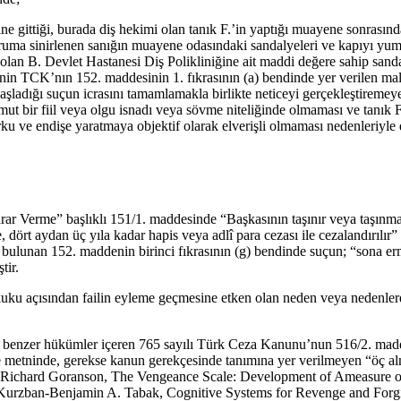
e gittiği, burada diş hekimi olan tanık F.’in yaptığı muayene sonrasında
 duruma sinirlenen sanığın muayene odasındaki sandalyeleri ve kapıyı yum
an B. Devlet Hastanesi Diş Polikliniğine ait maddi değere sahip sanda
in TCK’nın 152. maddesinin 1. fıkrasının (a) bendinde yer verilen ma
başladığı suçun icrasını tamamlamakla birlikte neticeyi gerçekleştireme
 somut bir fiil veya olgu isnadı veya sövme niteliğinde olmaması ve tan
u ve endişe yaratmaya objektif olarak elverişli olmaması nedenleriyle 
ar Verme” başlıklı 151/1. maddesinde “Başkasının taşınır veya taşınm
, dört aydan üç yıla kadar hapis veya adlî para cezası ile cezalandırılır
i bulunan 152. maddenin birinci fıkrasının (g) bendinde suçun; “sona e
tir.
ku açısından failin eyleme geçmesine etken olan neden veya nedenlerdir
benzer hükümler içeren 765 sayılı Türk Ceza Kanunu’nun 516/2. maddes
 metninde, gerekse kanun gerekçesinde tanımına yer verilmeyen “öç alm
less-Richard Goranson, The Vengeance Scale: Development of Ameasure 
Kurzban-Benjamin A. Tabak, Cognitive Systems for Revenge and Forgiven