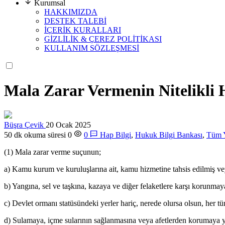
Kurumsal
HAKKIMIZDA
DESTEK TALEBİ
İÇERİK KURALLARI
GİZLİLİK & ÇEREZ POLİTİKASI
KULLANIM SÖZLEŞMESİ
Mala Zarar Vermenin Nitelikli H
Büşra Çevik
20 Ocak 2025
50 dk okuma süresi
0
0
Hap Bilgi
,
Hukuk Bilgi Bankası
,
Tüm Y
(1) Mala zarar verme suçunun;
a) Kamu kurum ve kuruluşlarına ait, kamu hizmetine tahsis edilmiş ve
b) Yangına, sel ve taşkına, kazaya ve diğer felaketlere karşı korunmaya
c) Devlet ormanı statüsündeki yerler hariç, nerede olursa olsun, her t
d) Sulamaya, içme sularının sağlanmasına veya afetlerden korumaya y