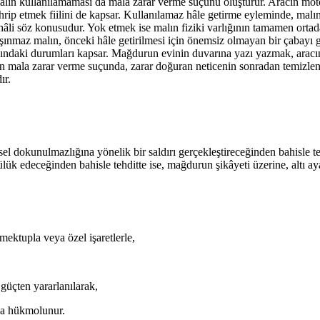
 malın kullanılamaması da mala zarar verme suçunu oluşturur. Aracın mot
hrip etmek fiilini de kapsar. Kullanılamaz hâle getirme eyleminde, malı
li söz konusudur. Yok etmek ise malın fiziki varlığının tamamen ortada
eya taşınmaz malın, önceki hâle getirilmesi için önemsiz olmayan bir çab
ındaki durumları kapsar. Mağdurun evinin duvarına yazı yazmak, aracını ç
enen mala zarar verme suçunda, zarar doğuran neticenin sonradan temizle
ır.
l dokunulmazlığına yönelik bir saldırı gerçekleştireceğinden bahisle tehdi
tülük edeceğinden bahisle tehditte ise, mağdurun şikâyeti üzerine, altı 
mektupla veya özel işaretlerle,
 güçten yararlanılarak,
ına hükmolunur.