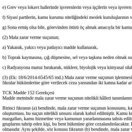
e) Grev veya lokavt hallerinde işverenlerin veya işçilerin veya işver
f) Siyasi partilerin, kamu kurumu niteliğindeki meslek kuruluşlarının 
g) Sona ermiş olsa bile, görevinden ötürü öç almak amacıyla bir kamu g
(2) Mala zarar verme suçunun;
a) Yakarak, yakıcı veya patlayıcı madde kullanarak,
b) Toprak kaymasına, çığ düşmesine, sel veya taşkına neden olmak sur
c) Radyasyona maruz bırakarak, nükleer, biyolojik veya kimyasal silah k
(3) (Ek: 18/6/2014-6545/65 md.) Mala zarar verme suçunun işlenmesi 
fıkralar hükümlerine göre verilecek ceza yarısından iki katına kadar artı
TCK Madde 152 Gerekçesi
Madde metninde mala zarar verme suçunun nitelikli hâlleri tanımlanmıştı
Birinci fıkranın (a) bendinde, mala zarar verme suçunun konusunu, ka
oluşturması, bu suçun nitelikli unsuru olarak kabul edilmiştir. Kamu ku
mazgalları, kamu hizmetine veya kamunun yararlanmasına tahsis edilmiş
gruplarını tahrip eden kişi, bu bent hükmüne göre cezalandırılacaktı
olmasıdır. Aynı şekilde, söz konusu fıkranın (b) bendinde, mala zarar 