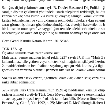
Sanığın, dişini çektirmek amacıyla B. Devlet Hastanesi Diş Polikliniğin
sanığın dişinin çekilmesi yönündeki ısrarlı taleplerini reddettiği, bu
kapıya bir kaç defa yumrukla vurduğu olayda; sanığın, kamu kurumu ol
kasten tekmelemesi ve yumruklaması şeklindeki hukuka aykırı eylemin
zarar görmemiş olması göz önüne alındığında, elverişli hareketler ile 
bir kimsenin onur, şeref ve saygınlığını rencide edebilecek nitelikte
nedenleriyle hakaret, adı geçenin iç huzurunu bozmaya veya onda kork
Ceza Genel Kurulu Kararı- Karar : 2015/346
TCK 152/1-g
Öç alma saikiyle mala zarar verme suçu
Mala zarar verme suçunun temel şekli; 5237 sayılı TCK’nın “Mala Zar
kullanılamaz hâle getiren veya kirleten kişi, mağdurun şikâyeti üzerine
2. maddelerinde on bent halinde sayılmış, uyuşmazlık konusuyla ilgil
görevlisinin zararına olarak” işlenmesi nitelikli hal olarak kabul edilmiş
Sözlük anlamı “sevk eden”, “götüren” olarak açıklanan saik; ceza huku
saike itibar edilmelidir.
5237 sayılı Türk Ceza Kanunu’nun 152/1-g maddesinin karşılığı olup 
sadeleştirilmesi suretiyle Türk Ceza Mevzuatına giren ve gerek madde
amacı taşıyan bireysel tepki” olarak tanımlanabilir. (Noreen Stuck
PersonA.ty, Cilt: 7, Yıl: 1992, s. 25; Michael E. McCullough-Robert 