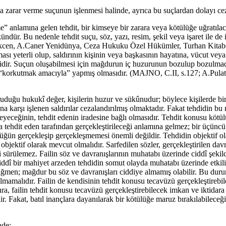
 zarar verme suçunun işlenmesi halinde, ayrıca bu suçlardan dolayı ceza
lamına gelen tehdit, bir kimseye bir zarara veya kötülüğe uğratılaca
r. Bu nedenle tehdit suçu, söz, yazı, resim, şekil veya işaret ile de iş
Gökcen, A.Caner Yenidünya, Ceza Hukuku Özel Hükümler, Turhan Kitabe
sı yeterli olup, saldırının kişinin veya başkasının hayatına, vücut veya
reklidir. Suçun oluşabilmesi için mağdurun iç huzurunun bozulup bozu
fiili “korkutmak amacıyla” yapmış olmasıdır. (MAJNO, C.II, s.127; A.P
uduğu hukukî değer, kişilerin huzur ve sükûnudur; böylece kişilerde 
 karşı işlenen saldırılar cezalandırılmış olmaktadır. Fakat tehdidin bu
meyeceğinin, tehdit edenin iradesine bağlı olmasıdır. Tehdit konusu kö
a tehdit eden tarafından gerçekleştirileceği anlamına gelmez; bir üçüncü k
ğün gerçekleşip gerçekleşmemesi önemli değildir. Tehdidin objektif olar
objektif olarak mevcut olmalıdır. Sarfedilen sözler, gerçekleştirilen da
ri sürülemez. Failin söz ve davranışlarının muhatabı üzerinde ciddî şeki
ddî bir mahiyet arzeden tehdidin somut olayda muhatabı üzerinde etkili ol
ağmen; mağdur bu söz ve davranışları ciddiye almamış olabilir. Bu durum
mamalıdır. Failin de kendisinin tehdit konusu tecavüzü gerçekleştirebile
ra, failin tehdit konusu tecavüzü gerçekleştirebilecek imkan ve iktida
ir. Fakat, batıl inançlara dayanılarak bir kötülüğe maruz bırakılabileceğ
nde;