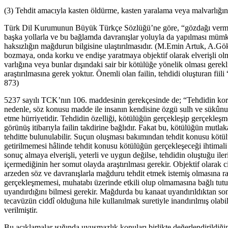
(3) Tehdit amacıyla kasten öldürme, kasten yaralama veya malvarlığına
Türk Dil Kurumunun Büyük Türkçe Sözlüğü’ne göre, “gözdağı verme” an
başka yollarla ve bu bağlamda davranışlar yoluyla da yapılması mümkündü
haksızlığın mağdurun bilgisine ulaştırılmasıdır. (M.Emin Artuk, A.
bozmaya, onda korku ve endişe yaratmaya objektif olarak elverişli olma
varlığına veya bunlar dışındaki sair bir kötülüğe yönelik olması ge
araştırılmasına gerek yoktur. Önemli olan failin, tehdidi oluşturan 
873)
5237 sayılı TCK’nın 106. maddesinin gerekçesinde de; “Tehdidin kor
nedenle, söz konusu madde ile insanın kendisine özgü sulh ve sükûnuna
etme hürriyetidir. Tehdidin özelliği, kötülüğün gerçekleşip gerçekleş
görünüş itibarıyla failin takdirine bağlıdır. Fakat bu, kötülüğün mutlak
tehditte bulunulabilir. Suçun oluşması bakımından tehdit konusu kötülü
getirilmemesi hâlinde tehdit konusu kötülüğün gerçekleşeceği ihtimali 
sonuç almaya elverişli, yeterli ve uygun değilse, tehdidin oluştuğu ile
içermediğinin her somut olayda araştırılması gerekir. Objektif olarak ci
arzeden söz ve davranışlarla mağduru tehdit etmek istemiş olmasına r
gerçekleşmemesi, muhatabı üzerinde etkili olup olmamasına bağlı tutul
uyandırdığını bilmesi gerekir. Mağdurda bu kanaat uyandırıldıktan son
tecavüzün ciddî olduğuna hile kullanılmak suretiyle inandırılmış olabil
verilmiştir.
Bu açıklamalar ışığında uyuşmazlık konuları birlikte değerlendirildiği