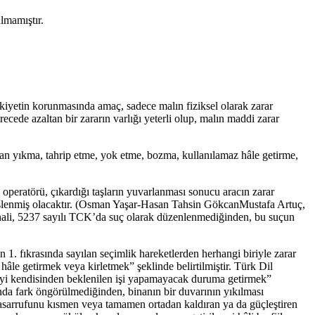
lmamıştır.
lkiyetin korunmasında amaç, sadece malın fiziksel olarak zarar
ede azaltan bir zararın varlığı yeterli olup, malın maddi zarar
 olan yıkma, tahrip etme, yok etme, bozma, kullanılamaz hâle getirme,
 operatörü, çıkardığı taşların yuvarlanması sonucu aracın zarar
a işlenmiş olacaktır. (Osman Yaşar-Hasan Tahsin GökcanMustafa Artuç,
ali, 5237 sayılı TCK’da suç olarak düzenlenmediğinden, bu suçun
1. fıkrasında sayılan seçimlik hareketlerden herhangi biriyle zarar
e getirmek veya kirletmek” şeklinde belirtilmiştir. Türk Dil
eyi kendisinden beklenilen işi yapamayacak duruma getirmek”
nda fark öngörülmediğinden, binanın bir duvarının yıkılması
tasarrufunu kısmen veya tamamen ortadan kaldıran ya da güçleştiren