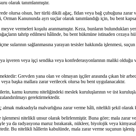
uru olarak tanımlanmıştır.
ede olursa olsun, her türlü dikili ağaç, fidan veya bağ çubuğuna zarar v
i, Orman Kanununda ayrı suçlar olarak tanımlandığı için, bu bent kapsa
, meyve vermeleri koşulu aranmamıştır. Keza, bunların bulundukları yere
ağaçların tahrip edilmesi hâlinde, bu bent hükmüne istinaden cezaya hü
çme sularının sağlanmasına yarayan tesisler hakkında işlenmesi, suçun t
veya işveren veya işçi sendika veya konfederasyonlarının maliki olduğu 
emektedir: Grevden yana olan ve olmayan işçiler arasında çıkan bir arbe
 veya başka mallara zarar verilecek olursa bu bent uygulanacaktır.
ilerin, kamu kurumu niteliğindeki meslek kuruluşlarının ve üst kuruluşl
zalandırılmayı gerektirmektedir.
ç almak maksadıyla malvarlığına zarar verme hâli, nitelikli şekil olarak k
e işlenmesi nitelikli unsur olarak belirlenmiştir. Buna göre; mala zara
yle ya da radyasyona maruz bırakarak, nükleer, biyolojik veya kimyasa
tedir. Bu nitelikli hâllerin kabulünde, mala zarar verme suçunun işleniş