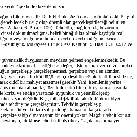
 verilir” şeklinde düzenlenmiştir.
ğının bildirilmesidir. Bu bildirimin sözlü olması mümkün olduğu gibi
lenebilecek bir suç olup önemli olan gerçekleştirileceği belirtilen
vi, Ankara, 6. Bası, s.100). Tehdidin, mağdurun iç huzurunu
 cinsel dokunulmazlığına, belirli bir ağırlıkta olmak kaydıyla mal
lmadığının veya mağdurun bundan korkup korkmadığının ayrıca
ulat Gözübüyük, Mukayeseli Türk Ceza Kanunu, 5. Bası, C.II, s.517 ve
bir güvensizlik duygusunun meydana gelmesi engellenmektedir. Bu
 maddeyle korumak istediği esas değer, kişinin karar verme ve hareket
tülüğün gerçekleşip gerçekleşmemesi, gerçekten veya en azından
işi vasıtasıyla bu kötülüğün gerçekleştirileceğinin bildirilmesi ile de,
ak ciddî bir mahiyet arzetmesi gerekir. Yani, istenilenin yerine
vranış muhatap alınan kişi üzerinde ciddî bir korku yaratma açısından
lde korku ve endişe yaratacak uygunluk ve yeterlilik içerip
ması şart değildir. Kişi, fail, objektif olarak ciddî bir mahiyet
da tehdit yine gerçekleşmiştir. Tehdidin gerçekleşip
cek imkân ve iktidara sahip olduğu kanaatini karşı tarafta
ra gerçekte sahip olmamasının bir önemi yoktur. Mağdur tehdit konusu
i beyanıyla, bir kimse tehdit edilmiş olmaz.” açıklamalarına yer