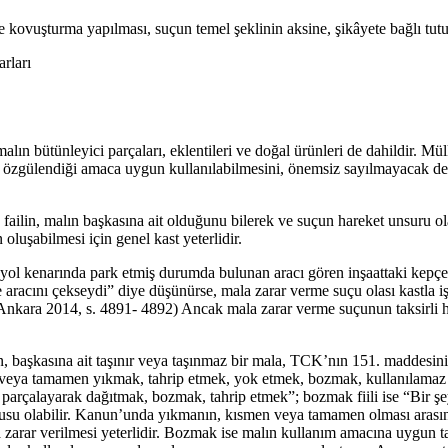
e kovuşturma yapılması, suçun temel şeklinin aksine, şikâyete bağlı tutu
rları
ın bütünleyici parçaları, eklentileri ve doğal ürünleri de dahildir. Mü
özgülendiği amaca uygun kullanılabilmesini, önemsiz sayılmayacak derec
çin failin, malın başkasına ait olduğunu bilerek ve suçun hareket unsuru
oluşabilmesi için genel kast yeterlidir.
, yol kenarında park etmiş durumda bulunan aracı gören inşaattaki kepçe
e aracını çekseydi” diye düşünürse, mala zarar verme suçu olası kastl
nkara 2014, s. 4891- 4892) Ancak mala zarar verme suçunun taksirli h
, başkasına ait taşınır veya taşınmaz bir mala, TCK’nın 151. maddesinin 
eya tamamen yıkmak, tahrip etmek, yok etmek, bozmak, kullanılamaz hâl
arçalayarak dağıtmak, bozmak, tahrip etmek”; bozmak fiili ise “Bir ş
konusu olabilir. Kanun’unda yıkmanın, kısmen veya tamamen olması arası
a zarar verilmesi yeterlidir. Bozmak ise malın kullanım amacına uygun 