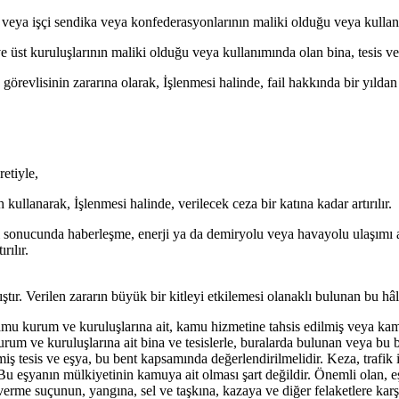
en veya işçi sendika veya konfederasyonlarının maliki olduğu veya kulla
ve üst kuruluşlarının maliki olduğu veya kullanımında olan bina, tesis 
örevlisinin zararına olarak, İşlenmesi halinde, fail hakkında bir yılda
etiyle,
ullanarak, İşlenmesi halinde, verilecek ceza bir katına kadar artırılır.
sonucunda haberleşme, enerji ya da demiryolu veya havayolu ulaşımı a
rılır.
r. Verilen zararın büyük bir kitleyi etkilemesi olanaklı bulunan bu hâlle
mu kurum ve kuruluşlarına ait, kamu hizmetine tahsis edilmiş veya kamu
rum ve kuruluşlarına ait bina ve tesislerle, buralarda bulunan veya bu b
 tesis ve eşya, bu bent kapsamında değerlendirilmelidir. Keza, trafik i
r. Bu eşyanın mülkiyetinin kamuya ait olması şart değildir. Önemli olan
verme suçunun, yangına, sel ve taşkına, kazaya ve diğer felaketlere kar