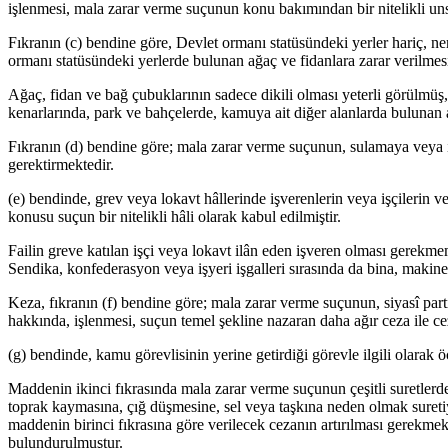
işlenmesi, mala zarar verme suçunun konu bakımından bir nitelikli uns
Fıkranın (c) bendine göre, Devlet ormanı statüsündeki yerler hariç, ner
ormanı statüsündeki yerlerde bulunan ağaç ve fidanlara zarar verilmes
Ağaç, fidan ve bağ çubuklarının sadece dikili olması yeterli görülmüş
kenarlarında, park ve bahçelerde, kamuya ait diğer alanlarda bulunan 
Fıkranın (d) bendine göre; mala zarar verme suçunun, sulamaya veya i
gerektirmektedir.
(e) bendinde, grev veya lokavt hâllerinde işverenlerin veya işçilerin 
konusu suçun bir nitelikli hâli olarak kabul edilmiştir.
Failin greve katılan işçi veya lokavt ilân eden işveren olması gerekm
Sendika, konfederasyon veya işyeri işgalleri sırasında da bina, makine
Keza, fıkranın (f) bendine göre; mala zarar verme suçunun, siyasî part
hakkında, işlenmesi, suçun temel şekline nazaran daha ağır ceza ile ce
(g) bendinde, kamu görevlisinin yerine getirdiği görevle ilgili olarak ö
Maddenin ikinci fıkrasında mala zarar verme suçunun çeşitli suretlerd
toprak kaymasına, çığ düşmesine, sel veya taşkına neden olmak sureti
maddenin birinci fıkrasına göre verilecek cezanın artırılması gerekmek
bulundurulmuştur.