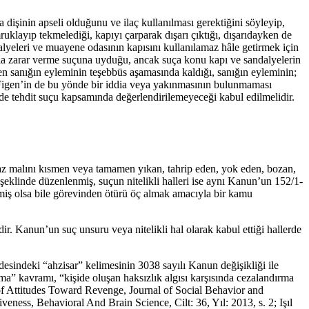
 dişinin apseli olduğunu ve ilaç kullanılması gerektiğini söyleyip,
ruklayıp tekmelediği, kapıyı çarparak dışarı çıktığı, dışarıdayken de
lyeleri ve muayene odasının kapısını kullanılamaz hâle getirmek için
la zarar verme suçuna uyduğu, ancak suça konu kapı ve sandalyelerin
yen sanığın eyleminin teşebbüs aşamasında kaldığı, sanığın eyleminin;
ık Figen’in de bu yönde bir iddia veya yakınmasının bulunmaması
de tehdit suçu kapsamında değerlendirilemeyeceği kabul edilmelidir.
az malını kısmen veya tamamen yıkan, tahrip eden, yok eden, bozan,
” şeklinde düzenlenmiş, suçun nitelikli halleri ise aynı Kanun’un 152/1-
rmiş olsa bile görevinden ötürü öç almak amacıyla bir kamu
. Kanun’un suç unsuru veya nitelikli hal olarak kabul ettiği hallerde
indeki “ahzisar” kelimesinin 3038 sayılı Kanun değişikliği ile
a” kavramı, “kişide oluşan haksızlık algısı karşısında cezalandırma
of Attitudes Toward Revenge, Journal of Social Behavior and
ess, Behavioral And Brain Science, Cilt: 36, Yıl: 2013, s. 2; Işıl