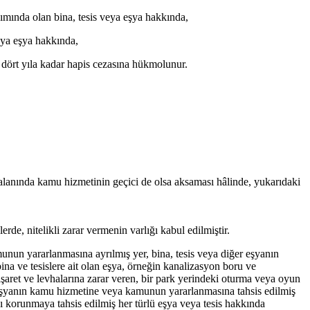
nımında olan bina, tesis veya eşya hakkında,
veya eşya hakkında,
n dört yıla kadar hapis cezasına hükmolunur.
lanında kamu hizmetinin geçici de olsa aksaması hâlinde, yukarıdaki
rde, nitelikli zarar vermenin varlığı kabul edilmiştir.
nun yararlanmasına ayrılmış yer, bina, tesis veya diğer eşyanın
ina ve tesislere ait olan eşya, örneğin kanalizasyon boru ve
şaret ve levhalarına zarar veren, bir park yerindeki oturma veya oyun
, eşyanın kamu hizmetine veya kamunun yararlanmasına tahsis edilmiş
şı korunmaya tahsis edilmiş her türlü eşya veya tesis hakkında