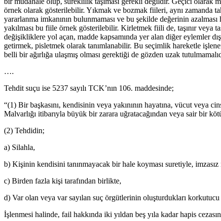
bir müdahale olup, süreklilik taşıması gerekli değildir. Geçici olarak
örnek olarak gösterilebilir. Yıkmak ve bozmak fiileri, aynı zamanda ta
yararlanma imkanının bulunmaması ve bu şekilde değerinin azalması hâ
yakılması bu fiile örnek gösterilebilir. Kirletmek fiili de, taşınır v
değişikliklere yol açan, madde kapsamında yer alan diğer eylemler dış
getirmek, pisletmek olarak tanımlanabilir. Bu seçimlik hareketle işl
belli bir ağırlığa ulaşmış olması gerektiği de gözden uzak tutulmamalıd
….
Tehdit suçu ise 5237 sayılı TCK’nın 106. maddesinde;
“(1) Bir başkasını, kendisinin veya yakınının hayatına, vücut veya cinse
Malvarlığı itibarıyla büyük bir zarara uğratacağından veya sair bir kö
(2) Tehdidin;
a) Silahla,
b) Kişinin kendisini tanınmayacak bir hale koyması suretiyle, imzasız 
c) Birden fazla kişi tarafından birlikte,
d) Var olan veya var sayılan suç örgütlerinin oluşturdukları korkutucu
İşlenmesi halinde, fail hakkında iki yıldan beş yıla kadar hapis cezas