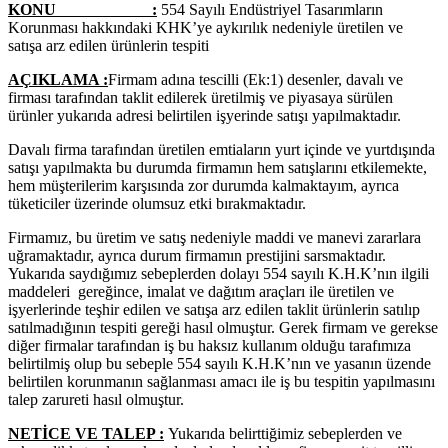
KONU :
554 Sayılı Endüstriyel Tasarımların
Korunması hakkındaki KHK’ye aykırılık nedeniyle üretilen ve
satışa arz edilen ürünlerin tespiti
AÇIKLAMA :
Firmam adına tescilli (Ek:1) desenler, davalı ve
firması tarafından taklit edilerek üretilmiş ve piyasaya sürülen
ürünler yukarıda adresi belirtilen işyerinde satışı yapılmaktadır.
Davalı firma tarafından üretilen emtiaların yurt içinde ve yurtdışında
satışı yapılmakta bu durumda firmamın hem satışlarını etkilemekte,
hem müşterilerim karşısında zor durumda kalmaktayım, ayrıca
tüketiciler üzerinde olumsuz etki bırakmaktadır.
Firmamız, bu üretim ve satış nedeniyle maddi ve manevi zararlara
uğramaktadır, ayrıca durum firmamın prestijini sarsmaktadır.
Yukarıda saydığımız sebeplerden dolayı 554 sayılı K.H.K’nın ilgili
maddeleri gereğince, imalat ve dağıtım araçları ile üretilen ve
işyerlerinde teşhir edilen ve satışa arz edilen taklit ürünlerin satılıp
satılmadığının tespiti gereği hasıl olmuştur. Gerek firmam ve gerekse
diğer firmalar tarafından iş bu haksız kullanım olduğu tarafımıza
belirtilmiş olup bu sebeple 554 sayılı K.H.K’nın ve yasanın üzende
belirtilen korunmanın sağlanması amacı ile iş bu tespitin yapılmasını
talep zarureti hasıl olmuştur.
NETİCE VE TALEP :
Yukarıda belirttiğimiz sebeplerden ve