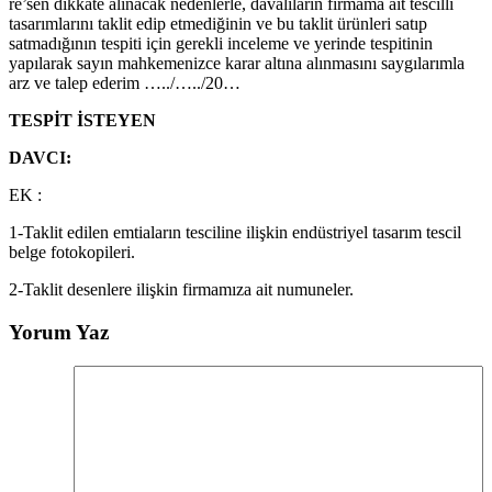
re’sen dikkate alınacak nedenlerle, davalıların firmama ait tescilli
tasarımlarını taklit edip etmediğinin ve bu taklit ürünleri satıp
satmadığının tespiti için gerekli inceleme ve yerinde tespitinin
yapılarak sayın mahkemenizce karar altına alınmasını saygılarımla
arz ve talep ederim …../…../20…
TESPİT İSTEYEN
DAVCI:
EK :
1-Taklit edilen emtiaların tesciline ilişkin endüstriyel tasarım tescil
belge fotokopileri.
2-Taklit desenlere ilişkin firmamıza ait numuneler.
Yorum Yaz