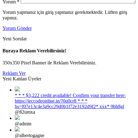
Yorum
*
Yorum yapmanız için giriş yapmanız gerekmektedir. Lüften giriş
yapınız.
Yorum Gönder
Yeni Sorular
Buraya Reklam Verebilirsiniz!
350x350 Pixel Banner ile Reklam Verebilirsiniz.
Reklam Ver
Yeni Katılan Üyeler
* * * $3,222 credit available! Confirm your transfer here:
https://ieccodeonline.in/?0q0cr8 * * *
hs=f07e13c4e3a9cc29d0b1f72e3192d9f2* ххх* 9bh8gl
@82umxa
@admin
@albertogagne