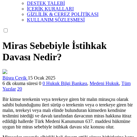
DESTEK TALEBİ
İÇERİK KURALLARI
GİZLİLİK & ÇEREZ POLİTİKASI
KULLANIM SÖZLEŞMESİ
Miras Sebebiyle İstihkak
Davası Nedir?
Büşra Çevik
15 Ocak 2025
6 dk okuma süresi
0
0
Hukuk Bilgi Bankası
,
Medeni Hukuk
,
Tüm
Yazılar
20
Bir kimse terekenin veya terekeye giren bir malın mirasçısı olarak
sahibi bulunduğunu ileri sürüp o terekenin veya o terekeye giren bir
malın, terekeyi veya malı elinde bulunduran kimseden kendisine
teslimini istediği ve davalı tarafından davacının miras hakkına itiraz
edildiği hallerde Türk Medeni Kanununun 637. maddesi hükmüne
uygun bir miras sebebiyle istihkak davası söz konusu olur.