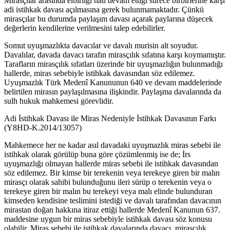
Mirasçılar arasında elbirliği hali devam ettiği sürece birbirlerine karşı
adi istihkak davası açılmasına gerek bulunmamaktadır. Çünkü
mirasçılar bu durumda paylaşım davası açarak paylarına düşecek
değerlerin kendilerine verilmesini talep edebilirler.
Somut uyuşmazlıkta davacılar ve davalı murisin alt soyudur.
Davalılar, davada davacı tarafın mirasçılık sıfatına karşı koymamıştır.
Tarafların mirasçılık sıfatları üzerinde bir uyuşmazlığın bulunmadığı
hallerde, miras sebebiyle istihkak davasından söz edilemez.
Uyuşmazlık Türk Medenî Kanununun 640 ve devam maddelerinde
belirtilen mirasın paylaşılmasına ilişkindir. Paylaşma davalarında da
sulh hukuk mahkemesi görevlidir.
Adi İstihkak Davası ile Miras Nedeniyle İstihkak Davasının Farkı
(Y8HD-K.2014/13057)
Mahkemece her ne kadar asıl davadaki uyuşmazlık miras sebebi ile
istihkak olarak görülüp buna göre çözümlenmiş ise de; İrs
uyuşmazlığı olmayan hallerde miras sebebi ile istihkak davasından
söz edilemez. Bir kimse bir terekenin veya terekeye giren bir malın
mirasçı olarak sahibi bulunduğunu ileri sürüp o terekenin veya o
terekeye giren bir malın bu terekeyi veya malı elinde bulunduran
kimseden kendisine teslimini istediği ve davalı tarafından davacının
mirastan doğan hakkına itiraz ettiği hallerde Medenî Kanunun 637.
maddesine uygun bir miras sebebiyle istihkak davası söz konusu
olabilir. Miras sebebi ile istihkak davalarında davacı, mirasçılık