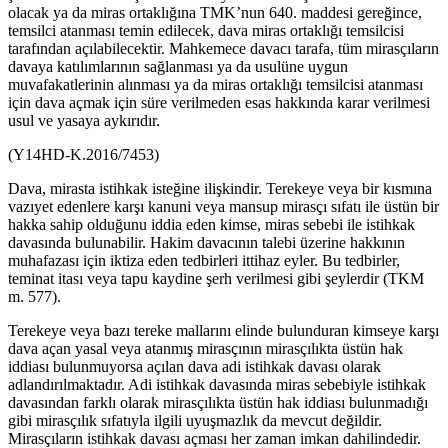
olacak ya da miras ortaklığına TMK’nun 640. maddesi gereğince,
temsilci atanması temin edilecek, dava miras ortaklığı temsilcisi
tarafından açılabilecektir. Mahkemece davacı tarafa, tüm mirasçıların
davaya katılımlarının sağlanması ya da usulüne uygun
muvafakatlerinin alınması ya da miras ortaklığı temsilcisi atanması
için dava açmak için süre verilmeden esas hakkında karar verilmesi
usul ve yasaya aykırıdır.
(Y14HD-K.2016/7453)
Dava, mirasta istihkak isteğine ilişkindir. Terekeye veya bir kısmına
vazıyet edenlere karşı kanuni veya mansup mirasçı sıfatı ile üstün bir
hakka sahip olduğunu iddia eden kimse, miras sebebi ile istihkak
davasında bulunabilir. Hakim davacının talebi üzerine hakkının
muhafazası için iktiza eden tedbirleri ittihaz eyler. Bu tedbirler,
teminat itası veya tapu kaydine şerh verilmesi gibi şeylerdir (TKM
m. 577).
Terekeye veya bazı tereke mallarını elinde bulunduran kimseye karşı
dava açan yasal veya atanmış mirasçının mirasçılıkta üstün hak
iddiası bulunmuyorsa açılan dava adi istihkak davası olarak
adlandırılmaktadır. Adi istihkak davasında miras sebebiyle istihkak
davasından farklı olarak mirasçılıkta üstün hak iddiası bulunmadığı
gibi mirasçılık sıfatıyla ilgili uyuşmazlık da mevcut değildir.
Mirasçıların istihkak davası açması her zaman imkan dahilindedir.