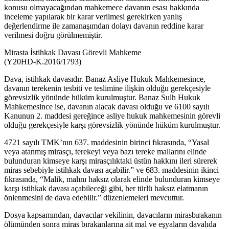
konusu olmayacağından mahkemece davanın esası hakkında
inceleme yapılarak bir karar verilmesi gerekirken yanlış
değerlendirme ile zamanaşımdan dolayı davanın reddine karar
verilmesi doğru görülmemiştir.
Mirasta İstihkak Davası Görevli Mahkeme
(Y20HD-K.2016/1793)
Dava, istihkak davasıdır. Banaz Asliye Hukuk Mahkemesince,
davanın terekenin tesbiti ve teslimine ilişkin olduğu gerekçesiyle
görevsizlik yönünde hüküm kurulmuştur. Banaz Sulh Hukuk
Mahkemesince ise, davanın alacak davası olduğu ve 6100 sayılı
Kanunun 2. maddesi gereğince asliye hukuk mahkemesinin görevli
olduğu gerekçesiyle karşı görevsizlik yönünde hüküm kurulmuştur.
4721 sayılı TMK’nın 637. maddesinin birinci fıkrasında, “Yasal
veya atanmış mirasçı, terekeyi veya bazı tereke mallarını elinde
bulunduran kimseye karşı mirasçılıktaki üstün hakkını ileri sürerek
miras sebebiyle istihkak davası açabilir.” ve 683. maddesinin ikinci
fıkrasında, “Malik, malını haksız olarak elinde bulunduran kimseye
karşı istihkak davası açabileceği gibi, her türlü haksız elatmanın
önlenmesini de dava edebilir.” düzenlemeleri mevcuttur.
Dosya kapsamından, davacılar vekilinin, davacıların mirasbırakanın
ölümünden sonra miras bırakanlarına ait mal ve eşyaların davalıda