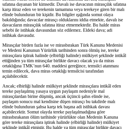
sıfatına dayanan bir kimsedir. Davalı ise davacının mirasçılık sıfatına
karşı itiraz eden ve terekenin tamamına veya terekeye giren bir malı
elinde bulunduran bir kişidir. Bu bilgiler ışığında somut olaya
bakıldığında; davacılar mirasçı olduklarını iddia etmekte, davalı ise
davacıların mirasçılık sıfatına itiraz etmemektedir. Bu halde miras
sebebi ile istihkak davasından söz edilemez. Eldeki dava; adi
istihkak davasıdır.
Mirasçılar birden fazla ise ve mirasbırakan Türk Kanunu Medenisi
ve Medeni Kanunun Yürürlük tarihinden sonra ölmüş ise, tereke
mirasçılara iştirak halinde (elbirliği halinde) mülkiyet şeklinde intikâl
ettiğinden ya tüm mirasçılar birlikte davacı olacak ya da miras
ortaklığına TMK’nun 640. maddesi gereğince, temsilci atanması
temin edilecek, dava miras ortaklığı temsilcisi tarafından
açılabilecektir.
Ancak; elbirliği halinde mülkiyet şeklinde mirasçılara intikâl eden
tereke paylaşılmış yasaya uygun paylaşım nedeniyle mal
mirasçılardan birine düşmüş, ancak üçüncü şahıs elinde ise,
paylaşım sonucu mal kendisine düşen mirasçı bu takdirde malı
elinde bulunduran şahsa karşı tek başına adi istihkak davası
açabilecektir. Somut olayda tereke paylaşılmadığına göre
mirasbırakanın ölüm tarihinde yürürlükte olan Medenin Kanuna
göre tereke mirasçılara iştirak halinde (elbirliği halinde) mülkiyet
şeklinde intikâl etmiştir. Bu halde ya tüm mirasçılar birlikte davacı