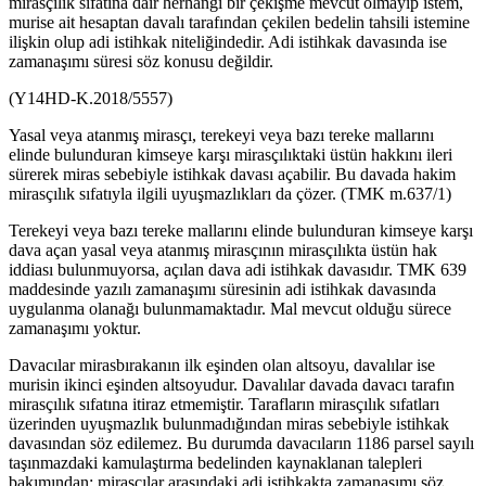
mirasçılık sıfatına dair herhangi bir çekişme mevcut olmayıp istem,
murise ait hesaptan davalı tarafından çekilen bedelin tahsili istemine
ilişkin olup adi istihkak niteliğindedir. Adi istihkak davasında ise
zamanaşımı süresi söz konusu değildir.
(Y14HD-K.2018/5557)
Yasal veya atanmış mirasçı, terekeyi veya bazı tereke mallarını
elinde bulunduran kimseye karşı mirasçılıktaki üstün hakkını ileri
sürerek miras sebebiyle istihkak davası açabilir. Bu davada hakim
mirasçılık sıfatıyla ilgili uyuşmazlıkları da çözer. (TMK m.637/1)
Terekeyi veya bazı tereke mallarını elinde bulunduran kimseye karşı
dava açan yasal veya atanmış mirasçının mirasçılıkta üstün hak
iddiası bulunmuyorsa, açılan dava adi istihkak davasıdır. TMK 639
maddesinde yazılı zamanaşımı süresinin adi istihkak davasında
uygulanma olanağı bulunmamaktadır. Mal mevcut olduğu sürece
zamanaşımı yoktur.
Davacılar mirasbırakanın ilk eşinden olan altsoyu, davalılar ise
murisin ikinci eşinden altsoyudur. Davalılar davada davacı tarafın
mirasçılık sıfatına itiraz etmemiştir. Tarafların mirasçılık sıfatları
üzerinden uyuşmazlık bulunmadığından miras sebebiyle istihkak
davasından söz edilemez. Bu durumda davacıların 1186 parsel sayılı
taşınmazdaki kamulaştırma bedelinden kaynaklanan talepleri
bakımından; mirasçılar arasındaki adi istihkakta zamanaşımı söz