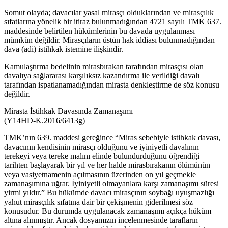
Somut olayda; davacılar yasal mirasçı olduklarından ve mirasçılık
sıfatlarına yönelik bir itiraz bulunmadığından 4721 sayılı TMK 637.
maddesinde belirtilen hükümlerinin bu davada uygulanması
mümkün değildir. Mirasçıların üstün hak iddiası bulunmadığından
dava (adi) istihkak istemine ilişkindir.
Kamulaştırma bedelinin mirasbırakan tarafından mirasçısı olan
davalıya sağlararası karşılıksız kazandırma ile verildiği davalı
tarafından ispatlanamadığından mirasta denkleştirme de söz konusu
değildir.
Mirasta İstihkak Davasında Zamanaşımı
(Y14HD-K.2016/6413g)
TMK’nın 639. maddesi gereğince “Miras sebebiyle istihkak davası,
davacının kendisinin mirasçı olduğunu ve iyiniyetli davalının
terekeyi veya tereke malını elinde bulundurduğunu öğrendiği
tarihten başlayarak bir yıl ve her halde mirasbırakanın ölümünün
veya vasiyetnamenin açılmasının üzerinden on yıl geçmekle
zamanaşımına uğrar. İyiniyetli olmayanlara karşı zamanaşımı süresi
yirmi yıldır.” Bu hükümde davacı mirasçının soybağı uyuşmazlığı
yahut mirasçılık sıfatına dair bir çekişmenin giderilmesi söz
konusudur. Bu durumda uygulanacak zamanaşımı açıkça hüküm
altına alınmıştır. Ancak dosyamızın incelenmesinde tarafların