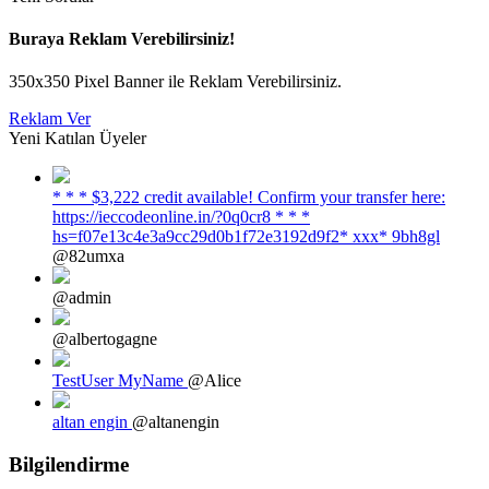
Buraya Reklam Verebilirsiniz!
350x350 Pixel Banner ile Reklam Verebilirsiniz.
Reklam Ver
Yeni Katılan Üyeler
* * * $3,222 credit available! Confirm your transfer here:
https://ieccodeonline.in/?0q0cr8 * * *
hs=f07e13c4e3a9cc29d0b1f72e3192d9f2* ххх* 9bh8gl
@82umxa
@admin
@albertogagne
TestUser MyName
@Alice
altan engin
@altanengin
Bilgilendirme