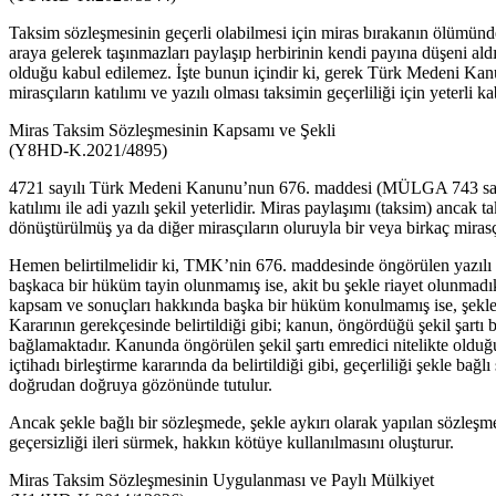
Taksim sözleşmesinin geçerli olabilmesi için miras bırakanın ölümünden 
araya gelerek taşınmazları paylaşıp herbirinin kendi payına düşeni aldı
olduğu kabul edilemez. İşte bunun içindir ki, gerek Türk Medeni Kan
mirasçıların katılımı ve yazılı olması taksimin geçerliliği için yeterli ka
Miras Taksim Sözleşmesinin Kapsamı ve Şekli
(Y8HD-K.2021/4895)
4721 sayılı Türk Medeni Kanunu’nun 676. maddesi (MÜLGA 743 sayılı T
katılımı ile adi yazılı şekil yeterlidir. Miras paylaşımı (taksim) ancak
dönüştürülmüş ya da diğer mirasçıların oluruyla bir veya birkaç miras
Hemen belirtilmelidir ki, TMK’nin 676. maddesinde öngörülen yazılı şe
başkaca bir hüküm tayin olunmamış ise, akit bu şekle riayet olunmad
kapsam ve sonuçları hakkında başka bir hüküm konulmamış ise, şekle
Kararının gerekçesinde belirtildiği gibi; kanun, öngördüğü şekil şart
bağlamaktadır. Kanunda öngörülen şekil şartı emredici nitelikte oldu
içtihadı birleştirme kararında da belirtildiği gibi, geçerliliği şekl
doğrudan doğruya gözönünde tutulur.
Ancak şekle bağlı bir sözleşmede, şekle aykırı olarak yapılan sözleşme 
geçersizliği ileri sürmek, hakkın kötüye kullanılmasını oluşturur.
Miras Taksim Sözleşmesinin Uygulanması ve Paylı Mülkiyet