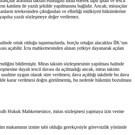
rasçılar arasında taksim edildiğini iddia ederek tapu iptali ve tescil
katılımı ile yazılı şekilde yapılmasına bağlıdır. Ancak; mirasçılar
anların terekesinden çıktığından ve elbirliği mülkiyeti hükümlerine
apılsa yazılı sözleşmeye değer verilemez.
halinde ortak olduğu taşınmazlarda, borçlu ortağın alacaklısı İİK’nın
vası açabilir. İcra mahkemesinden alınan yetkiye dayanarak açılan
ndiğini bildirmiştir. Miras taksim sözleşmesinin yapılması halinde
leşmesine dayalı tescil davası da açılmadığı ancak, miras taksim
usulüne uygun olarak süre verilmesi, dava açıldığı takdirde bu dava
şekilde karar verilmesi doğru görülmemiş, bu nedenle hükmün bozulması
rdak Sulh Hukuk Mahkemesince, miras sözleşmesi yapmaya izin verme
m makamının iznine tabi olduğu gerekçesiyle görevsizlik yönünde