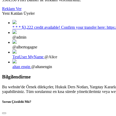
Reklam Ver
Yeni Katılan Üyeler
* * * $3,222 credit available! Confirm your transfer here: h
@admin
@albertogagne
TestUser MyName
@Alice
altan engin
@altanengin
Bilgilendirme
Bu website'de Örnek dilekçeler, Hukuk Ders Notları, Yargıtay Kararları
yapabilirsiniz. Tüm sorularınız en kısa sürede yöneticilerimiz veya we
Sorun Çözüldü Mü?