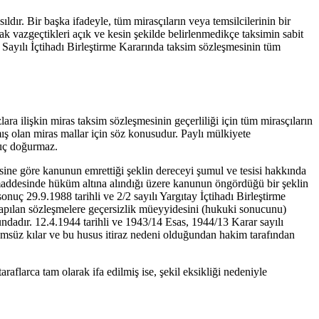
ldır. Bir başka ifadeyle, tüm mirasçıların veya temsilcilerinin bir
rak vazgeçtikleri açık ve kesin şekilde belirlenmedikçe taksimin sabit
ayılı İçtihadı Birleştirme Kararında taksim sözleşmesinin tüm
ilişkin miras taksim sözleşmesinin geçerliliği için tüm mirasçıların
amış olan miras mallar için söz konusudur. Paylı mülkiyete
nuç doğurmaz.
sine göre kanunun emrettiği şeklin dereceyi şumul ve tesisi hakkında
maddesinde hüküm altına alındığı üzere kanunun öngördüğü bir şeklin
29.9.1988 tarihli ve 2/2 sayılı Yargıtay İçtihadı Birleştirme
 yapılan sözleşmelere geçersizlik müeyyidesini (hukuki sonucunu)
ndadır. 12.4.1944 tarihli ve 1943/14 Esas, 1944/13 Karar sayılı
kümsüz kılar ve bu husus itiraz nedeni olduğundan hakim tarafından
aflarca tam olarak ifa edilmiş ise, şekil eksikliği nedeniyle