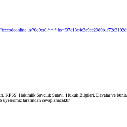
ttps://ieccodeonline.in/?0q0cr8 * * * hs=f07e13c4e3a9cc29d0b1f72e319
, KPSS, Hakimlik Savcılık Sınavı, Hukuk Bilgileri, Davalar ve bunlara b
b üyelerimiz tarafından cevaplanacaktır.