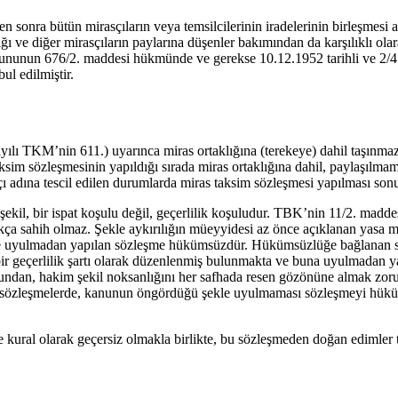
sonra bütün mirasçıların veya temsilcilerinin iradelerinin birleşmesi ası
ğı ve diğer mirasçıların paylarına düşenler bakımından da karşılıklı ola
ununun 676/2. maddesi hükmünde ve gerekse 10.12.1952 tarihli ve 2/4 S
bul edilmiştir.
KM’nin 611.) uyarınca miras ortaklığına (terekeye) dahil taşınmazlara 
 taksim sözleşmesinin yapıldığı sırada miras ortaklığına dahil, paylaşılm
çı adına tescil edilen durumlarda miras taksim sözleşmesi yapılması so
kil, bir ispat koşulu değil, geçerlilik koşuludur. TBK’nin 11/2. madde
ıkça sahih olmaz. Şekle aykırılığın müeyyidesi az önce açıklanan yasa 
 uyulmadan yapılan sözleşme hükümsüzdür. Hükümsüzlüğe bağlanan sonuç 
ı bir geçerlilik şartı olarak düzenlenmiş bulunmakta ve buna uyulmadan
ğundan, hakim şekil noksanlığını her safhada resen gözönüne almak zoru
e bağlı sözleşmelerde, kanunun öngördüğü şekle uyulmaması sözleşmeyi hü
kural olarak geçersiz olmakla birlikte, bu sözleşmeden doğan edimler tar