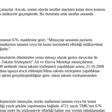
ı açamazlar. Ancak, somut olayda taraflar muristen kalan dava konusu
lı mülkiyete geçmişlerdir. Bu durumda artık taraflar arasında
nununun 676. maddesine göre; “Mirasçılar arasında payların
 mallarının tamamı veya bir kısmı üzerindeki elbirliği mülkiyetinin
lıdır.”
rislerin ölümünden sonra mirasçı olarak geriye davacılar ile
iras Taksim Sözleşmesi” Ali ve Havva Menekşe mirasçılarının
8 tarihinde miras taksim sözleşmesi yapıldıktan sonra, 21.10.2008
dına tapuya tescil edilmiştir.Miras taksim sözleşmesi yapıldıktan
al işlemi gerçekleştirildiğine göre, miras taksim sözleşmesinden
leşmesiyle mirasçılar, tereke mallarının tamamı veya bir kısmı
liği yazılı şekilde yapılmasına bağlıdır. 4721 sayılı TMK’nın 676.
ış iseler bu sözleşmeyle elbirliği haline son vermiş olduklarından