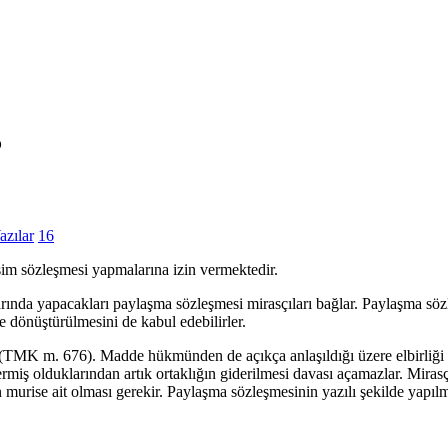
?
zılar
16
im sözleşmesi yapmalarına izin vermektedir.
larında yapacakları paylaşma sözleşmesi mirasçıları bağlar. Paylaşma söz
e dönüştürülmesini de kabul edebilirler.
ır (TMK m. 676). Madde hükmünden de açıkça anlaşıldığı üzere elbirliği
ermiş olduklarından artık ortaklığın giderilmesi davası açamazlar. Mirasç
murise ait olması gerekir. Paylaşma sözleşmesinin yazılı şekilde yapılm