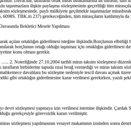
şkindir. Davacılar, tarafların ortak miras bırakanlarına ait mirasın, tüm mi
şınmazlara ilişkin paylaşma sözleşmesinin geçerliliği tüm mirasçıların 
 taksim sözleşmesinde, paylı mülkiyete geçilmekle taşınmazlar mirasbırak
, 6098S. TBK.m 237) gerekeceğinden, tüm mirasçıların katılımıyla da y
Davasında Bekletici Mesele Yapılması
ak açılan ortaklığın giderilmesi isteğine ilişkindir.Borçlunun elbirliği 
ılarak borçlunun ortağı olduğu taşınmaz için ortaklığın giderilmesi da
iyetine konu olması gerekir.
 ….. 2. Noterliğinde 27.10.2004 tarihli miras taksim sözleşmesi düzenle
 tarafların birbirlerine tapuda rızai ferağ vermediği ve miras taksim söz
 mahkemece davalılara bu sözleşme nedeniyle tescil davası açmak üzere 
diki gibi ortaklığın giderilmesine karar verilmesi gerekirken, yazılı 
 payı devri sözleşmesi yapmaya izin verilmesi istemine ilişkindir. Ça
ğu gerekçesiyle görevsizlik kararı verilmiştir.
as sözleşmesi yapılmasının vesayet makamının izninden sonra deneti