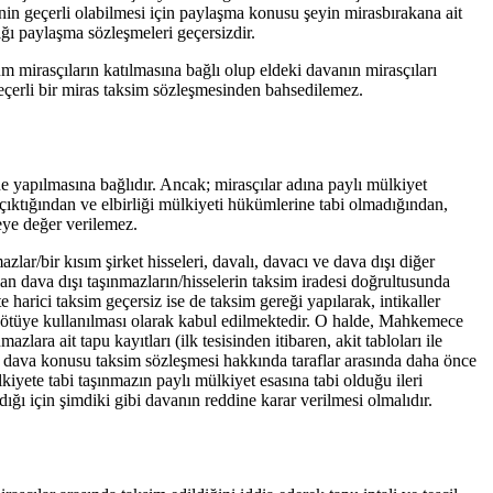
inin geçerli olabilmesi için paylaşma konusu şeyin mirasbırakana ait
ığı paylaşma sözleşmeleri geçersizdir.
mirasçıların katılmasına bağlı olup eldeki davanın mirasçıları
geçerli bir miras taksim sözleşmesinden bahsedilemez.
e yapılmasına bağlıdır. Ancak; mirasçılar adına paylı mülkiyet
 çıktığından ve elbirliği mülkiyeti hükümlerine tabi olmadığından,
eye değer verilemez.
lar/bir kısım şirket hisseleri, davalı, davacı ve dava dışı diğer
an dava dışı taşınmazların/hisselerin taksim iradesi doğrultusunda
 harici taksim geçersiz ise de taksim gereği yapılarak, intikaller
 kötüye kullanılması olarak kabul edilmektedir. O halde, Mahkemece
ara ait tapu kayıtları (ilk tesisinden itibaren, akit tabloları ile
rıca, dava konusu taksim sözleşmesi hakkında taraflar arasında daha önce
yete tabi taşınmazın paylı mülkiyet esasına tabi olduğu ileri
ı için şimdiki gibi davanın reddine karar verilmesi olmalıdır.