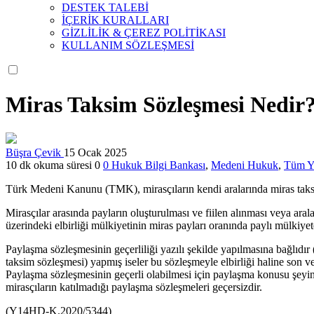
DESTEK TALEBİ
İÇERİK KURALLARI
GİZLİLİK & ÇEREZ POLİTİKASI
KULLANIM SÖZLEŞMESİ
Miras Taksim Sözleşmesi Nedir
Büşra Çevik
15 Ocak 2025
10 dk okuma süresi
0
0
Hukuk Bilgi Bankası
,
Medeni Hukuk
,
Tüm Ya
Türk Medeni Kanunu (TMK), mirasçıların kendi aralarında miras taks
Mirasçılar arasında payların oluşturulması ve fiilen alınması veya ara
üzerindeki elbirliği mülkiyetinin miras payları oranında paylı mülkiyet
Paylaşma sözleşmesinin geçerliliği yazılı şekilde yapılmasına bağlıd
taksim sözleşmesi) yapmış iseler bu sözleşmeyle elbirliği haline son v
Paylaşma sözleşmesinin geçerli olabilmesi için paylaşma konusu şeyin 
mirasçıların katılmadığı paylaşma sözleşmeleri geçersizdir.
(Y14HD-K.2020/5344)