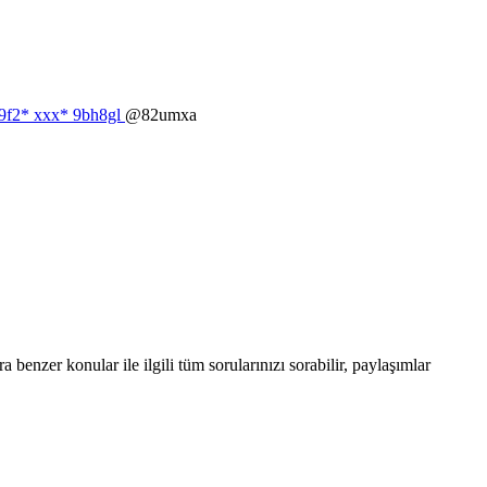
2d9f2* ххх* 9bh8gl
@82umxa
enzer konular ile ilgili tüm sorularınızı sorabilir, paylaşımlar