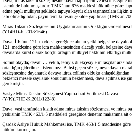
Dava; miras taksim sözleşmesine dayalı tapu iptali ve tescil isteğine ili
isteminde bulunmuşlardır. TMK’nun 676.maddesi hükmüne göre; tapulu ta
adına paylı mülkiyet şeklinde tapuya kayıtlı olan taşınmazlara ilişkin
tabi olmadığından, payın temliki resmi şekilde yapılması (TMK.m.706
Miras Taksim Sözleşmesinin Uygulanmasının Ortaklığın Giderilmesi 
(Y14HD-K.2018/1646)
Dava, İİK’nın 121. maddesi gereğince alınan yetki belgesine dayalı olar
121. maddesine göre icra mahkemesinden alacağı yetki belgesine dayan
davalarda kural olarak borçlu ortağın mülkiyet hakkının elbirliği mülk
Somut olayda; davalı … vekili, temyiz dilekçesiyle mirasçılar arasında
ortaklığın giderilmesi istenemez. Bahsi geçen sözleşmeye dayalı olarak
sözleşmesine dayanarak davaya itiraz edilmiş olduğu anlaşıldığından,
bekletici mesele sayılarak sonucunun beklenmesi, dava açılmaz ise şim
gerekmiştir.
Vasiye Miras Taksim Sözleşmesi Yapma İzni Verilmesi Davası
(Y(K)17HD-K.2011/12248)
Dava, vasi tarafından kısıtlı adına miras taksim sözleşmesi ve miras
yetkisinin TMK 463/1-5 maddeleri gereğince denetim makamına ait oldu
Çardak Asliye Hukuk Mahkemesi ise, TMK 463/1-5 maddesine göre mir
hüküm kurmuştur.