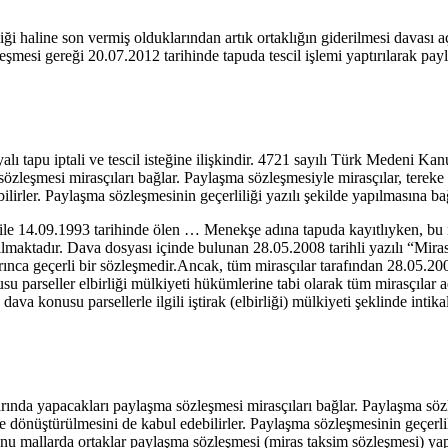
liği haline son vermiş olduklarından artık ortaklığın giderilmesi davas
eşmesi gereği 20.07.2012 tarihinde tapuda tescil işlemi yaptırılarak pay
tapu iptali ve tescil isteğine ilişkindir. 4721 sayılı Türk Medeni Ka
sözleşmesi mirasçıları bağlar. Paylaşma sözleşmesiyle mirasçılar, tereke
irler. Paylaşma sözleşmesinin geçerliliği yazılı şekilde yapılmasına bağ
e 14.09.1993 tarihinde ölen … Menekşe adına tapuda kayıtlıyken, bu mu
aşılmaktadır. Dava dosyası içinde bulunan 28.05.2008 tarihli yazılı “M
ca geçerli bir sözleşmedir.Ancak, tüm mirasçılar tarafından 28.05.200
u parseller elbirliği mülkiyeti hükümlerine tabi olarak tüm mirasçılar a
va konusu parsellerle ilgili iştirak (elbirliği) mülkiyeti şeklinde intik
larında yapacakları paylaşma sözleşmesi mirasçıları bağlar. Paylaşma söz
te dönüştürülmesini de kabul edebilirler. Paylaşma sözleşmesinin geçerli
u mallarda ortaklar paylaşma sözleşmesi (miras taksim sözleşmesi) yapm