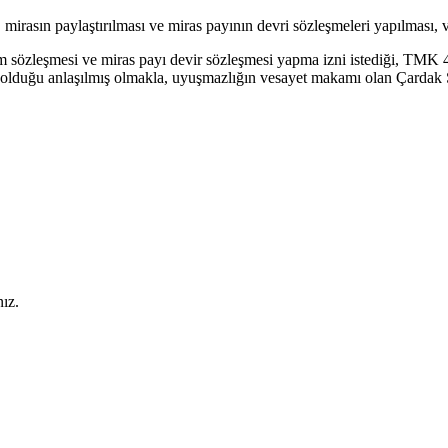
rasın paylaştırılması ve miras payının devri sözleşmeleri yapılması, v
im sözleşmesi ve miras payı devir sözleşmesi yapma izni istediği, TMK 4
bi olduğu anlaşılmış olmakla, uyuşmazlığın vesayet makamı olan Çard
ız.