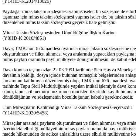
(Y14HD-K.2014/13026)
Paydaşlar miras taksim sözleşmesi yapmış iseler, bu sözleşme ile elbir
taşınmaz için miras taksim sözleşmesi yapmış iseler de, bu taksim sözl
düzenlenen miras taksim sözleşmesi geçersiz hale gelmiştir.
Miras Taksim Sözleşmesinden Dönüldüğüne İlişkin Karine
(Y8HD-K.2010/4851)
Dava; TMK.nun 676.maddesi uyarınca miras taksim sözleşmesine dayalı 
oluşturulması ve fiilen alınması veya aralarında yapacakları paylaşma 
miras payları oranında paylı mülkiyete dönüştürülmesini de kabul edebil
Dava konusu taşınmazlar, 22.03.1991 tarihinde ölen Havva Menekşe il
davalının kaldığı, dosya içinde bulunan mirasçılık belgelerinden anl
tamamının katılımıyla düzenlenmiş olup, TMK.nun 676. maddesi uyarın
tarihinde Tapu Sicil Müdürlüğünde yapılan intikal işlemiyle dava konus
sonra, tapu sicil memuru huzurunda murisleri üzerinde kayıtlı bulunan da
dönüldüğünün ve sözleşmenin bozulduğunun kabulü gerekmektedir.
Tüm Mirasçıların Katılmadığı Miras Taksim Sözleşmesi Geçersizdir
(Y14HD-K.2020/5458)
Mirasçılar arasında payların oluşturulması ve fiilen alınması veya ara
üzerindeki elbirliği mülkiyetinin miras payları oranında paylı mülkiye
madde hükmünden de açıkça anlaşıldığı üzere elbirliği mülkiyetine kon