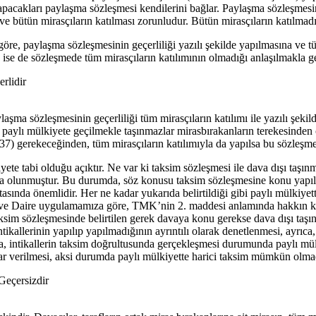
 yapacakları paylaşma sözleşmesi kendilerini bağlar. Paylaşma sözleşmes
ve bütün mirasçıların katılması zorunludur. Bütün mirasçıların katılmad
 paylaşma sözleşmesinin geçerliliği yazılı şekilde yapılmasına ve tüm 
ş ise de sözleşmede tüm mirasçıların katılımının olmadığı anlaşılmakla 
rlidir
a sözleşmesinin geçerliliği tüm mirasçıların katılımı ile yazılı şekild
, paylı mülkiyete geçilmekle taşınmazlar mirasbırakanların terekesinden
) gerekeceğinden, tüm mirasçıların katılımıyla da yapılsa bu sözleşm
 tabi olduğu açıktır. Ne var ki taksim sözleşmesi ile dava dışı taşınmaz
iddia olunmuştur. Bu durumda, söz konusu taksim sözleşmesine konu yapıl
sında önemlidir. Her ne kadar yukarıda belirtildiği gibi paylı mülkiyette
gıtay ve Daire uygulamamıza göre, TMK’nin 2. maddesi anlamında hakkın
im sözleşmesinde belirtilen gerek davaya konu gerekse dava dışı taşınmazl
a intikallerinin yapılıp yapılmadığının ayrıntılı olarak denetlenmesi, ay
a, intikallerin taksim doğrultusunda gerçekleşmesi durumunda paylı mülki
r verilmesi, aksi durumda paylı mülkiyette harici taksim mümkün olmadığ
Geçersizdir