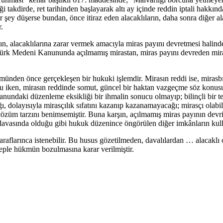
iği takdirde, ret tarihinden başlayarak altı ay içinde reddin iptali hakkınd
 şey düşerse bundan, önce itiraz eden alacaklıların, daha sonra diğer alaca
.
 alacaklılarına zarar vermek amacıyla miras payını devretmesi halinde,
ürk Medeni Kanununda açılmamış mirastan, miras payını devreden mirasçı
münden önce gerçekleşen bir hukuki işlemdir. Mirasın reddi ise, miras
iken, mirasın reddinde somut, güncel bir haktan vazgeçme söz konusudu
nundaki düzenleme eksikliği bir ihmalin sonucu olmayıp; bilinçli bir t
ı, dolayısıyla mirasçılık sıfatını kazanıp kazanamayacağı; mirasçı olabil
çözüm tarzını benimsemiştir. Buna karşın, açılmamış miras payının devri
ali davasında olduğu gibi hukuk düzenince öngörülen diğer imkânların k
araflarınca istenebilir. Bu husus gözetilmeden, davalılardan … alacaklı 
beple hükmün bozulmasına karar verilmiştir.