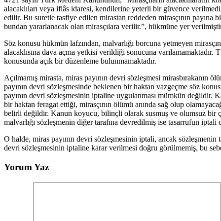
alacaklıları veya iflâs idaresi, kendilerine yeterli bir güvence verilmed
edilir. Bu suretle tasfiye edilen mirastan reddeden mirasçının payına bir
bundan yararlanacak olan mirasçılara verilir.”, hükmüne yer verilmiştir
Söz konusu hükmün lafzından, malvarlığı borcuna yetmeyen mirasçının,
alacaklısına dava açma yetkisi verildiği sonucuna varılamamaktadır. T
konusunda açık bir düzenleme bulunmamaktadır.
Açılmamış mirasta, miras payının devri sözleşmesi mirasbırakanın ölü
payının devri sözleşmesinde beklenen bir haktan vazgeçme söz konusu 
payının devri sözleşmesinin iptaline uygulanması mümkün değildir. Ka
bir haktan feragat ettiği, mirasçının ölümü anında sağ olup olamayacağ
belirli değildir. Kanun koyucu, bilinçli olarak susmuş ve olumsuz bir 
malvarlığı sözleşmenin diğer tarafına devredilmiş ise tasarrufun ipt
O halde, miras payının devri sözleşmesinin iptali, ancak sözleşmenin t
devri sözleşmesinin iptaline karar verilmesi doğru görülmemiş, bu se
Yorum Yaz