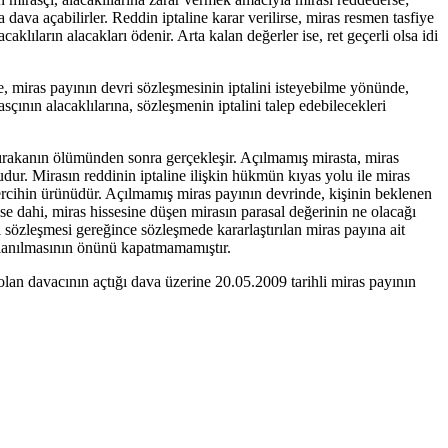
a dava açabilirler. Reddin iptaline karar verilirse, miras resmen tasfiye
klıların alacakları ödenir. Arta kalan değerler ise, ret geçerli olsa idi
 miras payının devri sözleşmesinin iptalini isteyebilme yönünde,
nın alacaklılarına, sözleşmenin iptalini talep edebilecekleri
bırakanın ölümünden sonra gerçekleşir. Açılmamış mirasta, miras
r. Mirasın reddinin iptaline ilişkin hükmün kıyas yolu ile miras
ercihin ürünüdür. Açılmamış miras payının devrinde, kişinin beklenen
se dahi, miras hissesine düşen mirasın parasal değerinin ne olacağı
 sözleşmesi gereğince sözleşmede kararlaştırılan miras payına ait
ullanılmasının önünü kapatmamamıştır.
olan davacının açtığı dava üzerine 20.05.2009 tarihli miras payının