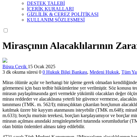
DESTEK TALEBİ
İÇERİK KURALLARI
GİZLİLİK & ÇEREZ POLİTİKASI
KULLANIM SÖZLEŞMESİ
Mirasçının Alacaklılarının Zar
Büşra Çevik
15 Ocak 2025
3 dk okuma süresi
0
0
Hukuk Bilgi Bankası
,
Medeni Hukuk
,
Tüm Yaz
Miras ölümle açılır ve herhangi bir işleme gerek olmadan kendiliğinde
görmemesi için bazı tedbir hükümlerine yer verilmiştir. Söz konusu te
mirasın paylaşılmasında geri vermekle yükümlü olacakları değer ölçüs
mirası reddeder ve alacaklısına yeterli bir güvence vermezse, alacaklı
tanınması (TMK. m. 562/I); mirasçılıktan çıkarılan borçlunun alacaklıl
katılmak üzere bir kayyım atanmasını isteyebilir (TMK m.648); mirasbı
m.633); borçlu murisin terekesi, borçları karşılayamıyor ve borçlar mi
mirasın açılması anındaki zenginleşmeleri tutarında sorumludurlar (T
olan bütün önlemleri alması talep edilebilir.
4721 sayılı Türk Medeni Kanununun, “Mirasçıların alacaklılarının kor