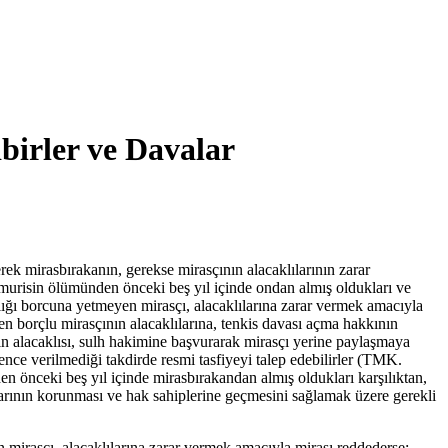
birler ve Davalar
ek mirasbırakanın, gerekse mirasçının alacaklılarının zarar
 murisin ölümünden önceki beş yıl içinde ondan almış oldukları ve
ığı borcuna yetmeyen mirasçı, alacaklılarına zarar vermek amacıyla
en borçlu mirasçının alacaklılarına, tenkis davası açma hakkının
nın alacaklısı, sulh hakimine başvurarak mirasçı yerine paylaşmaya
nce verilmediği takdirde resmi tasfiyeyi talep edebilirler (TMK.
en önceki beş yıl içinde mirasbırakandan almış oldukları karşılıktan,
larının korunması ve hak sahiplerine geçmesini sağlamak üzere gerekli
mirasçı, alacaklılarına zarar vermek amacıyla mirası reddederse;