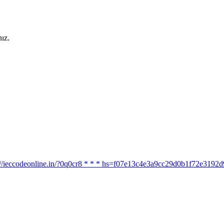
ız.
ttps://ieccodeonline.in/?0q0cr8 * * * hs=f07e13c4e3a9cc29d0b1f72e319