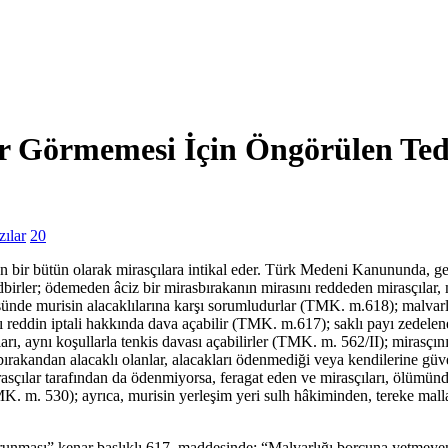
ar Görmemesi İçin Öngörülen Ted
ılar
20
n bir bütün olarak mirasçılara intikal eder. Türk Medeni Kanununda, ger
dbirler; ödemeden âciz bir mirasbırakanın mirasını reddeden mirasçılar,
ünde murisin alacaklılarına karşı sorumludurlar (TMK. m.618); malvarl
sı reddin iptali hakkında dava açabilir (TMK. m.617); saklı payı zedelen
arı, aynı koşullarla tenkis davası açabilirler (TMK. m. 562/II); mirasçı
rakandan alacaklı olanlar, alacakları ödenmediği veya kendilerine güve
rasçılar tarafından da ödenmiyorsa, feragat eden ve mirasçıları, ölümünd
MK. m. 530); ayrıca, murisin yerleşim yeri sulh hâkiminden, tereke mal
unması” kenar başlıklı 617. maddesinde; “Malvarlığı borcuna yetmeyen 