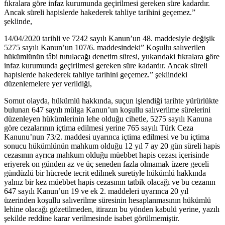
fıkralara göre infaz kurumunda geçirilmesi gereken süre kadardır.
Ancak süreli hapislerde hakederek tahliye tarihini geçemez.”
şeklinde,
14/04/2020 tarihli ve 7242 sayılı Kanun’un 48. maddesiyle değişik
5275 sayılı Kanun’un 107/6. maddesindeki” Koşullu salıverilen
hükümlünün tâbi tutulacağı denetim süresi, yukarıdaki fıkralara göre
infaz kurumunda geçirilmesi gereken süre kadardır. Ancak süreli
hapislerde hakederek tahliye tarihini geçemez.” şeklindeki
düzenlemelere yer verildiği,
Somut olayda, hükümlü hakkında, suçun işlendiği tarihte yürürlükte
bulunan 647 sayılı mülga Kanun’un koşullu salıverilme sürelerini
düzenleyen hükümlerinin lehe olduğu cihetle, 5275 sayılı Kanuna
göre cezalarının içtima edilmesi yerine 765 sayılı Türk Ceza
Kanunu’nun 73/2. maddesi uyarınca içtima edilmesi ve bu içtima
sonucu hükümlünün mahkum olduğu 12 yıl 7 ay 20 gün süreli hapis
cezasının ayrıca mahkum olduğu müebbet hapis cezası içerisinde
eriyerek on günden az ve üç seneden fazla olmamak üzere geceli
gündüzlü bir hücrede tecrit edilmek suretiyle hükümlü hakkında
yalnız bir kez müebbet hapis cezasının tatbik olacağı ve bu cezanın
647 sayılı Kanun’un 19 ve ek 2. maddeleri uyarınca 20 yıl
üzerinden koşullu salıverilme süresinin hesaplanmasının hükümlü
lehine olacağı gözetilmeden, itirazın bu yönden kabulü yerine, yazılı
şekilde reddine karar verilmesinde isabet görülmemiştir.