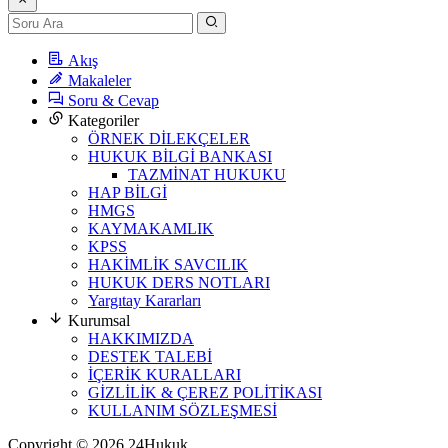
Akış
Makaleler
Soru & Cevap
Kategoriler
ÖRNEK DİLEKÇELER
HUKUK BİLGİ BANKASI
TAZMİNAT HUKUKU
HAP BİLGİ
HMGS
KAYMAKAMLIK
KPSS
HAKİMLİK SAVCILIK
HUKUK DERS NOTLARI
Yargıtay Kararları
Kurumsal
HAKKIMIZDA
DESTEK TALEBİ
İÇERİK KURALLARI
GİZLİLİK & ÇEREZ POLİTİKASI
KULLANIM SÖZLEŞMESİ
Copyright © 2026 24Hukuk