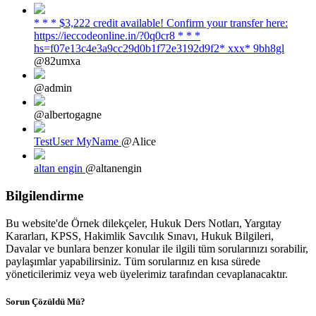
* * * $3,222 credit available! Confirm your transfer here:
https://ieccodeonline.in/?0q0cr8 * * *
hs=f07e13c4e3a9cc29d0b1f72e3192d9f2* ххх* 9bh8gl
@82umxa
@admin
@albertogagne
TestUser MyName
@Alice
altan engin
@altanengin
Bilgilendirme
Bu website'de Örnek dilekçeler, Hukuk Ders Notları, Yargıtay
Kararları, KPSS, Hakimlik Savcılık Sınavı, Hukuk Bilgileri,
Davalar ve bunlara benzer konular ile ilgili tüm sorularınızı sorabilir,
paylaşımlar yapabilirsiniz. Tüm sorularınız en kısa sürede
yöneticilerimiz veya web üyelerimiz tarafından cevaplanacaktır.
Sorun Çözüldü Mü?