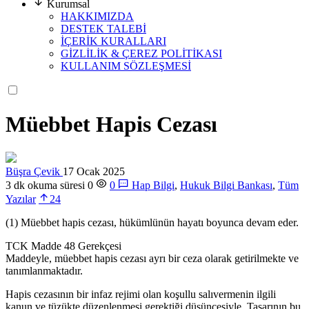
Kurumsal
HAKKIMIZDA
DESTEK TALEBİ
İÇERİK KURALLARI
GİZLİLİK & ÇEREZ POLİTİKASI
KULLANIM SÖZLEŞMESİ
Müebbet Hapis Cezası
Büşra Çevik
17 Ocak 2025
3 dk okuma süresi
0
0
Hap Bilgi
,
Hukuk Bilgi Bankası
,
Tüm
Yazılar
24
(1) Müebbet hapis cezası, hükümlünün hayatı boyunca devam eder.
TCK Madde 48 Gerekçesi
Maddeyle, müebbet hapis cezası ayrı bir ceza olarak getirilmekte ve
tanımlanmaktadır.
Hapis cezasının bir infaz rejimi olan koşullu salıvermenin ilgili
kanun ve tüzükte düzenlenmesi gerektiği düşüncesiyle, Tasarının bu