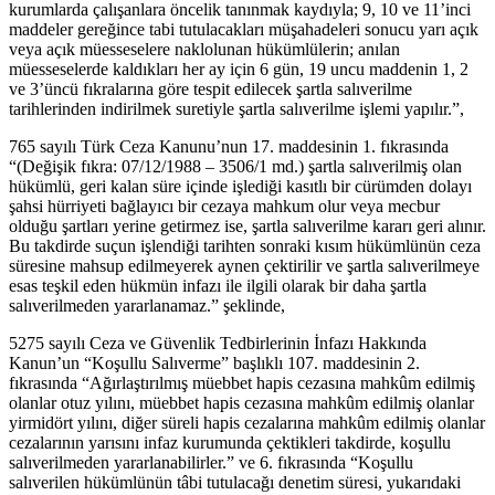
kurumlarda çalışanlara öncelik tanınmak kaydıyla; 9, 10 ve 11’inci
maddeler gereğince tabi tutulacakları müşahadeleri sonucu yarı açık
veya açık müesseselere naklolunan hükümlülerin; anılan
müesseselerde kaldıkları her ay için 6 gün, 19 uncu maddenin 1, 2
ve 3’üncü fıkralarına göre tespit edilecek şartla salıverilme
tarihlerinden indirilmek suretiyle şartla salıverilme işlemi yapılır.”,
765 sayılı Türk Ceza Kanunu’nun 17. maddesinin 1. fıkrasında
“(Değişik fıkra: 07/12/1988 – 3506/1 md.) şartla salıverilmiş olan
hükümlü, geri kalan süre içinde işlediği kasıtlı bir cürümden dolayı
şahsi hürriyeti bağlayıcı bir cezaya mahkum olur veya mecbur
olduğu şartları yerine getirmez ise, şartla salıverilme kararı geri alınır.
Bu takdirde suçun işlendiği tarihten sonraki kısım hükümlünün ceza
süresine mahsup edilmeyerek aynen çektirilir ve şartla salıverilmeye
esas teşkil eden hükmün infazı ile ilgili olarak bir daha şartla
salıverilmeden yararlanamaz.” şeklinde,
5275 sayılı Ceza ve Güvenlik Tedbirlerinin İnfazı Hakkında
Kanun’un “Koşullu Salıverme” başlıklı 107. maddesinin 2.
fıkrasında “Ağırlaştırılmış müebbet hapis cezasına mahkûm edilmiş
olanlar otuz yılını, müebbet hapis cezasına mahkûm edilmiş olanlar
yirmidört yılını, diğer süreli hapis cezalarına mahkûm edilmiş olanlar
cezalarının yarısını infaz kurumunda çektikleri takdirde, koşullu
salıverilmeden yararlanabilirler.” ve 6. fıkrasında “Koşullu
salıverilen hükümlünün tâbi tutulacağı denetim süresi, yukarıdaki