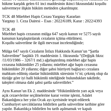
hükme karşılık gelen 61 inci maddesinin ikinci fıkrasındaki koşullu
salıvermeye ilişkin hüküm metinden çıkarılmıştır.
TCK 48 Müebbet Hapis Cezası Yargıtay Kararları
Yargıtay 1. Ceza Dairesi – Esas : 2022/6189, Karar : 2022/4393
TCK 48
Müebbet hapis cezasının mülga 647 sayılı kanun ve 5275 sayılı
kanunun karşılaştırılarak cezaların içtima ettirilmesi.
Koşullu salıverilme ile ilgili mevzuat incelendiğinde;
Mülga 647 sayılı Cezaların İnfazı Hakkında Kanun’un “Şartla
Salıverilme” başlıklı 19. maddesinin 1. fıkrasında “(Değişik fıkra:
/11/03/1986 – 3267/1 md.) ağırlaştırılmış müebbet ağır hapis
cezasına hükümlüler 25 yıllarını; müebbet ağır hapis cezasına
hükümlüler 20 yıllarını; diğer şahsi hürriyeti bağlayıcı cezalara
mahkum edilmiş olanlar hükümlülük süresinin ½’ni; çekmiş olup da
tüzüğe göre iyi halli hükümlü niteliğinde bulundukları takdirde,
talepleri olmasa dahi şahsi şartla salıverilirler.”
Aynı Kanun’un Ek 2. maddesinde “Hükümlülerin yarı açık veya
açık cezaevlerine seçilmelerine karar verme işlemi, Adalet
Bakanlığınca her yılın Ocak ayı içerisinde tespit edilerek
Cumhuriyet savcılıklarına bildirilen şartla salıverilme tarihine göre
yapılır. Bakanlıkça bildirilen bu tarih aşılmamak ve kapalı