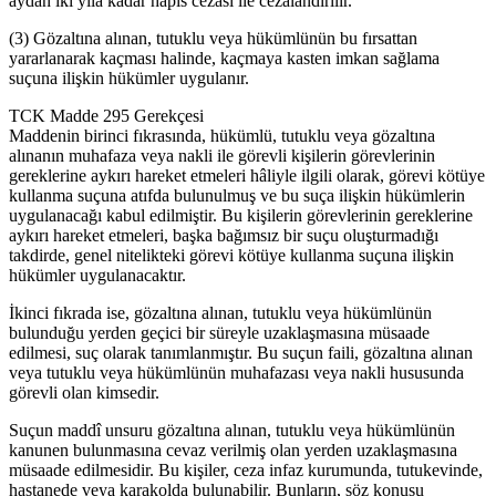
aydan iki yıla kadar hapis cezası ile cezalandırılır.
(3) Gözaltına alınan, tutuklu veya hükümlünün bu fırsattan
yararlanarak kaçması halinde, kaçmaya kasten imkan sağlama
suçuna ilişkin hükümler uygulanır.
TCK Madde 295 Gerekçesi
Maddenin birinci fıkrasında, hükümlü, tutuklu veya gözaltına
alınanın muhafaza veya nakli ile görevli kişilerin görevlerinin
gereklerine aykırı hareket etmeleri hâliyle ilgili olarak, görevi kötüye
kullanma suçuna atıfda bulunulmuş ve bu suça ilişkin hükümlerin
uygulanacağı kabul edilmiştir. Bu kişilerin görevlerinin gereklerine
aykırı hareket etmeleri, başka bağımsız bir suçu oluşturmadığı
takdirde, genel nitelikteki görevi kötüye kullanma suçuna ilişkin
hükümler uygulanacaktır.
İkinci fıkrada ise, gözaltına alınan, tutuklu veya hükümlünün
bulunduğu yerden geçici bir süreyle uzaklaşmasına müsaade
edilmesi, suç olarak tanımlanmıştır. Bu suçun faili, gözaltına alınan
veya tutuklu veya hükümlünün muhafazası veya nakli hususunda
görevli olan kimsedir.
Suçun maddî unsuru gözaltına alınan, tutuklu veya hükümlünün
kanunen bulunmasına cevaz verilmiş olan yerden uzaklaşmasına
müsaade edilmesidir. Bu kişiler, ceza infaz kurumunda, tutukevinde,
hastanede veya karakolda bulunabilir. Bunların, söz konusu