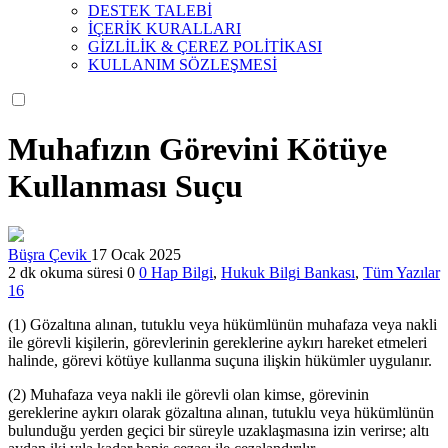
DESTEK TALEBİ
İÇERİK KURALLARI
GİZLİLİK & ÇEREZ POLİTİKASI
KULLANIM SÖZLEŞMESİ
Muhafızın Görevini Kötüye
Kullanması Suçu
Büşra Çevik
17 Ocak 2025
2 dk okuma süresi
0
0
Hap Bilgi
,
Hukuk Bilgi Bankası
,
Tüm Yazılar
16
(1) Gözaltına alınan, tutuklu veya hükümlünün muhafaza veya nakli
ile görevli kişilerin, görevlerinin gereklerine aykırı hareket etmeleri
halinde, görevi kötüye kullanma suçuna ilişkin hükümler uygulanır.
(2) Muhafaza veya nakli ile görevli olan kimse, görevinin
gereklerine aykırı olarak gözaltına alınan, tutuklu veya hükümlünün
bulunduğu yerden geçici bir süreyle uzaklaşmasına izin verirse; altı