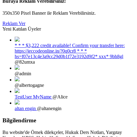
Buraya Reklam Verebilirsiniz!
350x350 Pixel Banner ile Reklam Verebilirsiniz.
Reklam Ver
Yeni Katılan Üyeler
* * * $3,222 credit available! Confirm your transfer here:
https://ieccodeonline.in/?0q0cr8 * * *
hs=f07e13c4e3a9cc29d0b1f72e3192d9f2* ххх* 9bh8gl
@82umxa
@admin
@albertogagne
TestUser MyName
@Alice
altan engin
@altanengin
Bilgilendirme
Bu website'de Örnek dilekçeler, Hukuk Ders Notları, Yargıtay